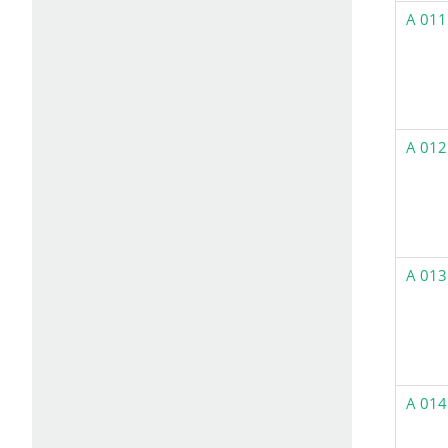
A 011
A 012
A 013
A 014