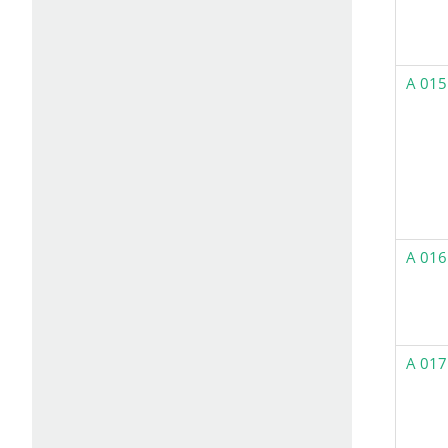
A 015
A 016
A 017