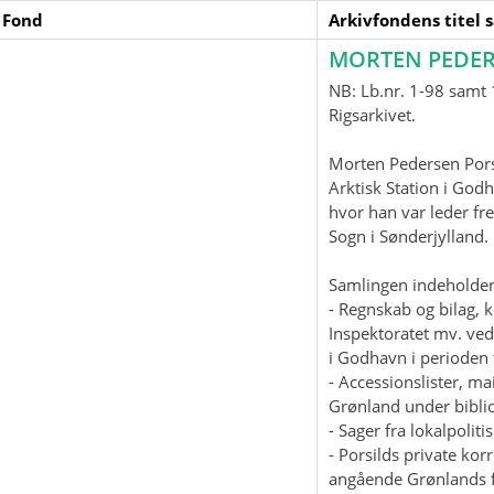
 Fond
Arkivfondens titel 
MORTEN PEDER
NB: Lb.nr. 1-98 samt 1
Rigsarkivet.
Morten Pedersen Pors
Arktisk Station i God
hvor han var leder fre
Sogn i Sønderjylland
Samlingen indeholder
- Regnskab og bilag, 
Inspektoratet mv. ved
i Godhavn i perioden 
- Accessionslister, 
Grønland under biblio
- Sager fra lokalpolit
- Porsilds private ko
angående Grønlands f