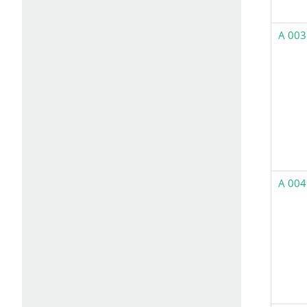
A 003
A 004