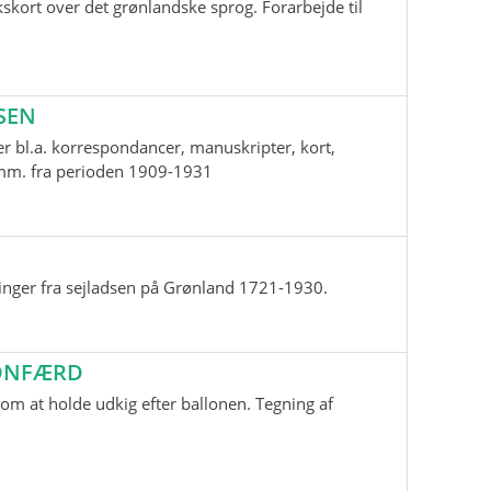
skort over det grønlandske sprog. Forarbejde til
SEN
r bl.a. korrespondancer, manuskripter, kort,
i mm. fra perioden 1909-1931
inger fra sejladsen på Grønland 1721-1930.
LONFÆRD
m at holde udkig efter ballonen. Tegning af