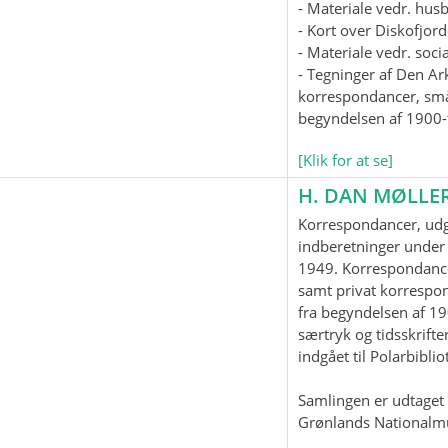
- Materiale vedr. hus
- Kort over Diskofjord
- Materiale vedr. soc
- Tegninger af Den Ar
korrespondancer, smås
begyndelsen af 1900-t
[Klik for at se]
H. DAN MØLLE
Korrespondancer, udgi
indberetninger under 
1949. Korrespondanc
samt privat korrespo
fra begyndelsen af 19
særtryk og tidsskrifter
indgået til Polarbiblio
Samlingen er udtaget t
Grønlands Nationalm