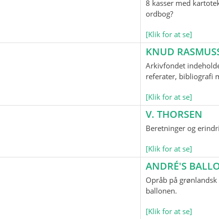
8 kasser med kartotek
ordbog?
[Klik for at se]
KNUD RASMUS
Arkivfondet indeholde
referater, bibliograf
[Klik for at se]
V. THORSEN
Beretninger og erindr
[Klik for at se]
ANDRÉ'S BAL
Opråb på grønlandsk o
ballonen.
[Klik for at se]