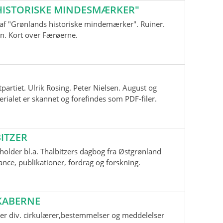
ISTORISKE MINDESMÆRKER"
nd af "Grønlands historiske mindemærker". Ruiner.
n. Kort over Færøerne.
tpartiet. Ulrik Rosing. Peter Nielsen. August og
ialet er skannet og forefindes som PDF-filer.
ITZER
older bl.a. Thalbitzers dagbog fra Østgrønland
ce, publikationer, fordrag og forskning.
KABERNE
er div. cirkulærer,bestemmelser og meddelelser