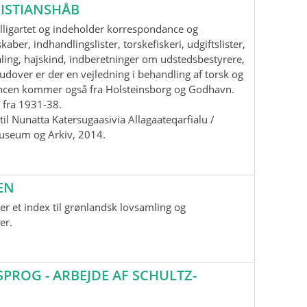
ISTIANSHÅB
lligartet og indeholder korrespondance og
aber, indhandlingslister, torskefiskeri, udgiftslister,
ling, hajskind, indberetninger om udstedsbestyrere,
udover er der en vejledning i behandling af torsk og
ancen kommer også fra Holsteinsborg og Godhavn.
 fra 1931-38.
il Nunatta Katersugaasivia Allagaateqarfialu /
useum og Arkiv, 2014.
EN
r et index til grønlandsk lovsamling og
er.
ROG - ARBEJDE AF SCHULTZ-