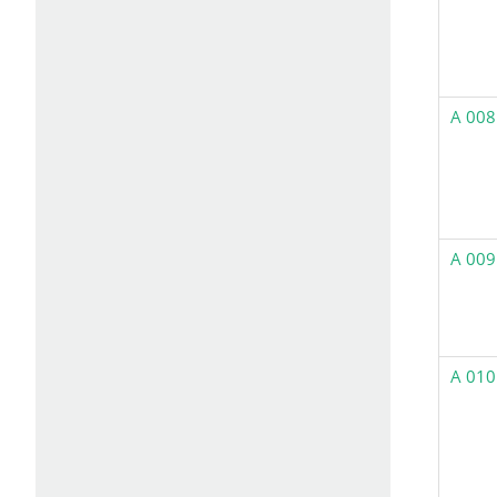
A 008
A 009
A 010