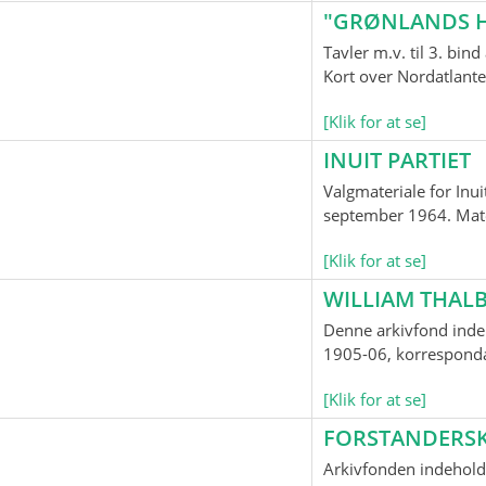
"GRØNLANDS H
Tavler m.v. til 3. bi
Kort over Nordatlante
[Klik for at se]
INUIT PARTIET
Valgmateriale for Inui
september 1964. Mater
[Klik for at se]
WILLIAM THALB
Denne arkivfond indeh
1905-06, korrespondan
[Klik for at se]
FORSTANDERS
Arkivfonden indehold