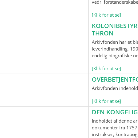
vedr. forstanderskab
[Klik for at se]
KOLONIBESTYR
THRON
Arkivfonden har et bl
leverindhandling, 190
endelig biografiske n
[Klik for at se]
OVERBETJENTF
Arkivfonden indeholde
[Klik for at se]
DEN KONGELIG
Indholdet af denne ar
dokumenter fra 1757 
instrukser, kontrabøge