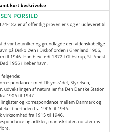
samt kort beskrivelse
SEN PORSILD
74-182 er af offentlig proveniens og er udleveret til
ild var botaniker og grundlagde den videnskabelige
havn på Disko Øen i Diskofjorden i Grønland 1906,
m til 1946. Han blev født 1872 i Glibstrup, St. Andst
. Død 1956 i København.
 følgende:
korrespondancer med Tilsynsrådet, Styrelsen,
r. udvekslingen af naturalier fra Den Danske Station
fra 1906 til 1947
mailinglister og korrespondance mellem Danmark og
teket i perioden fra 1906 til 1946.
isk virksomhed fra 1915 til 1946.
rrespondance og artikler, manuskripter, notater mv.
lora.