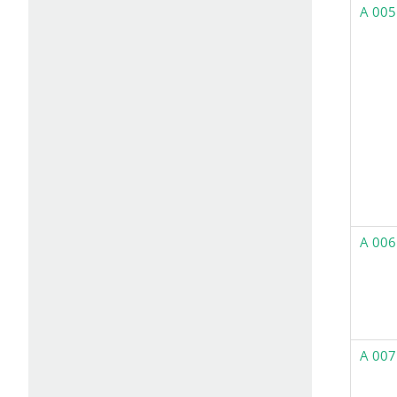
A 005
A 006
A 007