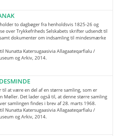
ANAK
holder to dagbøger fra henholdsvis 1825-26 og
se over Trykkefriheds Selskabets skrifter udsendt til
samt dokumenter om indsamling til mindesmærke
il Nunatta Katersugaasivia Allagaateqarfialu /
useum og Arkiv, 2014.
EDESMINDE
 til at være en del af en større samling, som er
n Møller. Det lader også til, at denne større samling
 over samlingen findes i brev af 28. marts 1968.
il Nunatta Katersugaasivia Allagaateqarfialu /
useum og Arkiv, 2014.