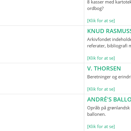
8 kasser med kartotek
ordbog?
[Klik for at se]
KNUD RASMUS
Arkivfondet indeholde
referater, bibliograf
[Klik for at se]
V. THORSEN
Beretninger og erindr
[Klik for at se]
ANDRÉ'S BAL
Opråb på grønlandsk o
ballonen.
[Klik for at se]