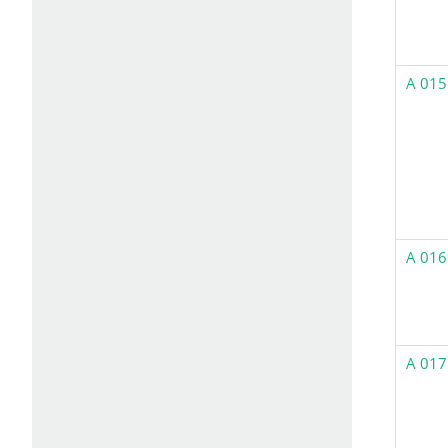
A 015
A 016
A 017