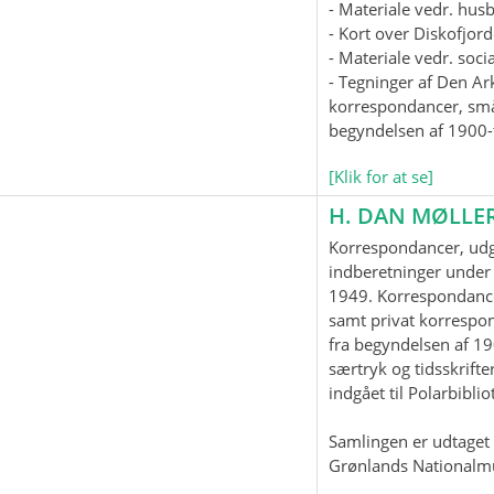
- Materiale vedr. hus
- Kort over Diskofjord
- Materiale vedr. soc
- Tegninger af Den Ar
korrespondancer, smås
begyndelsen af 1900-t
[Klik for at se]
H. DAN MØLLE
Korrespondancer, udgi
indberetninger under 
1949. Korrespondanc
samt privat korrespo
fra begyndelsen af 19
særtryk og tidsskrifter
indgået til Polarbiblio
Samlingen er udtaget t
Grønlands Nationalm