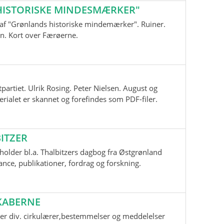
ISTORISKE MINDESMÆRKER"
nd af "Grønlands historiske mindemærker". Ruiner.
n. Kort over Færøerne.
tpartiet. Ulrik Rosing. Peter Nielsen. August og
ialet er skannet og forefindes som PDF-filer.
ITZER
older bl.a. Thalbitzers dagbog fra Østgrønland
ce, publikationer, fordrag og forskning.
KABERNE
er div. cirkulærer,bestemmelser og meddelelser