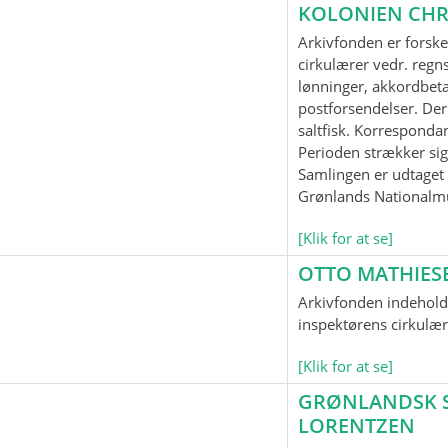
KOLONIEN CHR
Arkivfonden er forske
cirkulærer vedr. regnsk
lønninger, akkordbeta
postforsendelser. Der
saltfisk. Korrespond
Perioden strækker sig
Samlingen er udtaget t
Grønlands Nationalm
[Klik for at se]
OTTO MATHIES
Arkivfonden indeholde
inspektørens cirkulær
[Klik for at se]
GRØNLANDSK SP
LORENTZEN