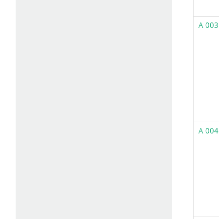
A 003
A 004