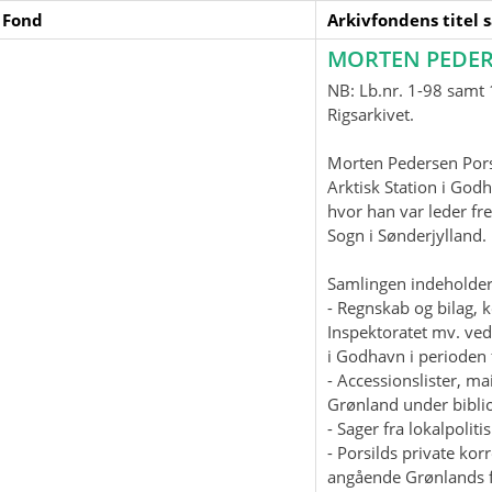
 Fond
Arkivfondens titel 
MORTEN PEDER
NB: Lb.nr. 1-98 samt 1
Rigsarkivet.
Morten Pedersen Pors
Arktisk Station i God
hvor han var leder fre
Sogn i Sønderjylland
Samlingen indeholder
- Regnskab og bilag, 
Inspektoratet mv. ved
i Godhavn i perioden 
- Accessionslister, 
Grønland under biblio
- Sager fra lokalpolit
- Porsilds private ko
angående Grønlands f