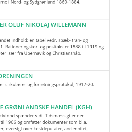
erne i Nord- og Sydgrønland 1860-1884.
ER OLUF NIKOLAJ WILLEMANN
andet indhold: en tabel vedr. spæk- tran- og
1. Rationeringskort og posttakster 1888 til 1919 og
oter især fra Upernavik og Christianshåb.
ORENINGEN
r cirkulærer og forretningsprotokol, 1917-20.
E GRØNLANDSKE HANDEL (KGH)
kivfond spænder vidt. Tidsmæssigt er der
til 1966 og omfatter dokumenter som bl.a.
r, oversigt over kostdeputater, anciennitet,