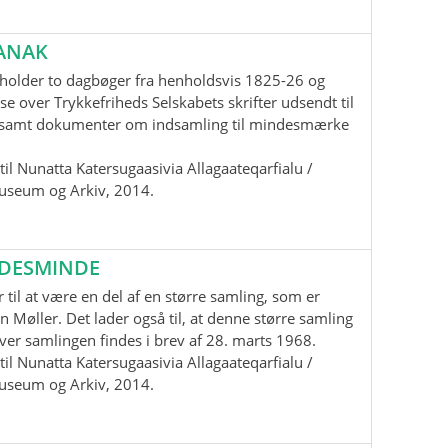
ANAK
holder to dagbøger fra henholdsvis 1825-26 og
se over Trykkefriheds Selskabets skrifter udsendt til
samt dokumenter om indsamling til mindesmærke
il Nunatta Katersugaasivia Allagaateqarfialu /
useum og Arkiv, 2014.
EDESMINDE
 til at være en del af en større samling, som er
n Møller. Det lader også til, at denne større samling
 over samlingen findes i brev af 28. marts 1968.
il Nunatta Katersugaasivia Allagaateqarfialu /
useum og Arkiv, 2014.