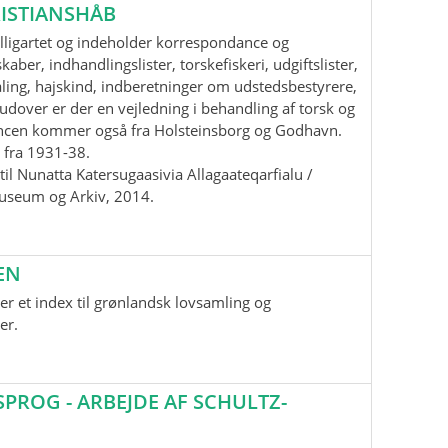
ISTIANSHÅB
lligartet og indeholder korrespondance og
aber, indhandlingslister, torskefiskeri, udgiftslister,
ling, hajskind, indberetninger om udstedsbestyrere,
udover er der en vejledning i behandling af torsk og
ancen kommer også fra Holsteinsborg og Godhavn.
 fra 1931-38.
il Nunatta Katersugaasivia Allagaateqarfialu /
useum og Arkiv, 2014.
EN
r et index til grønlandsk lovsamling og
er.
ROG - ARBEJDE AF SCHULTZ-