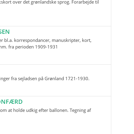
skort over det grønlandske sprog. Forarbejde til
SEN
r bl.a. korrespondancer, manuskripter, kort,
i mm. fra perioden 1909-1931
inger fra sejladsen på Grønland 1721-1930.
LONFÆRD
m at holde udkig efter ballonen. Tegning af