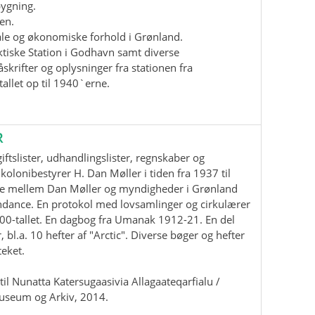
bygning.
en.
iale og økonomiske forhold i Grønland.
ktiske Station i Godhavn samt diverse
krifter og oplysninger fra stationen fra
allet op til 1940`erne.
R
ftslister, udhandlingslister, regnskaber og
kolonibestyrer H. Dan Møller i tiden fra 1937 til
e mellem Dan Møller og myndigheder i Grønland
ndance. En protokol med lovsamlinger og cirkulærer
00-tallet. En dagbog fra Umanak 1912-21. En del
, bl.a. 10 hefter af "Arctic". Diverse bøger og hefter
teket.
il Nunatta Katersugaasivia Allagaateqarfialu /
useum og Arkiv, 2014.