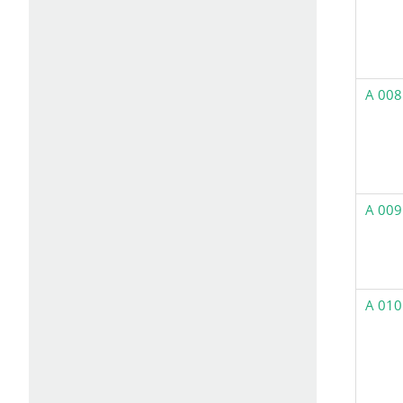
A 008
A 009
A 010