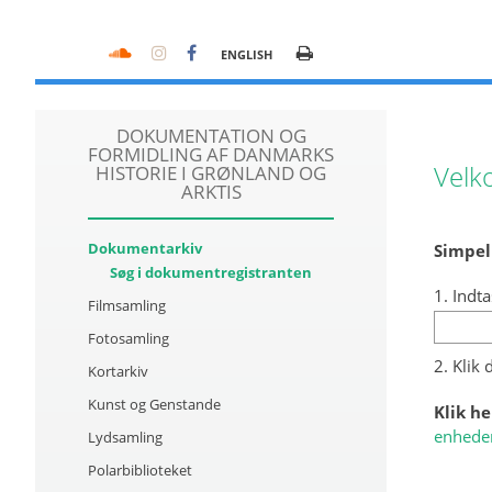
ENGLISH
DOKUMENTATION OG
FORMIDLING AF DANMARKS
Velk
HISTORIE I GRØNLAND OG
ARKTIS
Dokumentarkiv
Simpel
Søg i dokumentregistranten
1. Indta
Filmsamling
Fotosamling
2. Klik
Kortarkiv
Kunst og Genstande
Klik he
enhede
Lydsamling
Polarbiblioteket