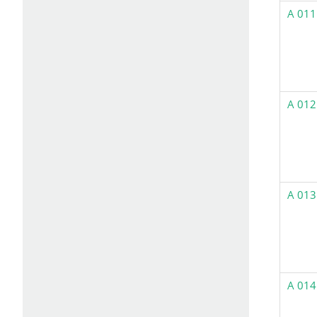
A 011
A 012
A 013
A 014