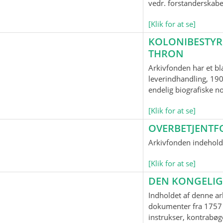
vedr. forstanderskab
[Klik for at se]
KOLONIBESTYR
THRON
Arkivfonden har et bl
leverindhandling, 190
endelig biografiske n
[Klik for at se]
OVERBETJENTF
Arkivfonden indeholde
[Klik for at se]
DEN KONGELIG
Indholdet af denne ar
dokumenter fra 1757 
instrukser, kontrabøge