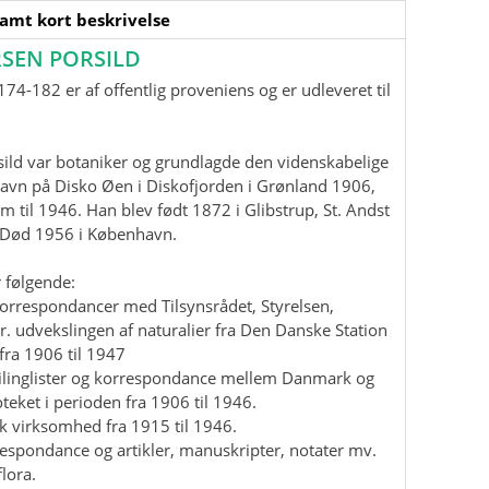
samt kort beskrivelse
SEN PORSILD
74-182 er af offentlig proveniens og er udleveret til
ild var botaniker og grundlagde den videnskabelige
havn på Disko Øen i Diskofjorden i Grønland 1906,
m til 1946. Han blev født 1872 i Glibstrup, St. Andst
. Død 1956 i København.
 følgende:
korrespondancer med Tilsynsrådet, Styrelsen,
r. udvekslingen af naturalier fra Den Danske Station
fra 1906 til 1947
mailinglister og korrespondance mellem Danmark og
teket i perioden fra 1906 til 1946.
isk virksomhed fra 1915 til 1946.
rrespondance og artikler, manuskripter, notater mv.
lora.