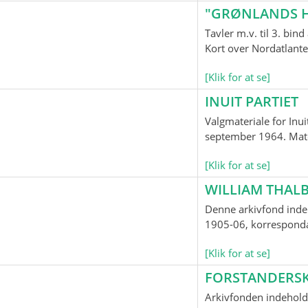
"GRØNLANDS H
Tavler m.v. til 3. bi
Kort over Nordatlante
[Klik for at se]
INUIT PARTIET
Valgmateriale for Inui
september 1964. Mater
[Klik for at se]
WILLIAM THALB
Denne arkivfond indeh
1905-06, korrespondan
[Klik for at se]
FORSTANDERS
Arkivfonden indehold