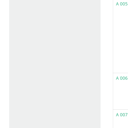
A 005
A 006
A 007