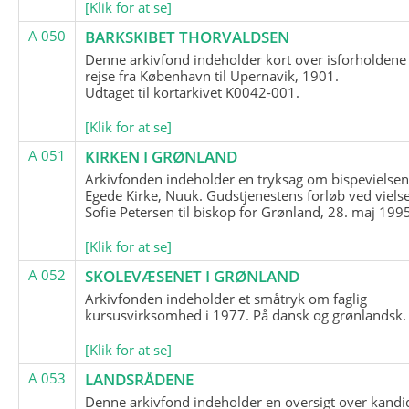
[Klik for at se]
A 050
BARKSKIBET THORVALDSEN
Denne arkivfond indeholder kort over isforholdene
rejse fra København til Upernavik, 1901.
Udtaget til kortarkivet K0042-001.
[Klik for at se]
A 051
KIRKEN I GRØNLAND
Arkivfonden indeholder en tryksag om bispevielsen
Egede Kirke, Nuuk. Gudstjenestens forløb ved viels
Sofie Petersen til biskop for Grønland, 28. maj 199
[Klik for at se]
A 052
SKOLEVÆSENET I GRØNLAND
Arkivfonden indeholder et småtryk om faglig
kursusvirksomhed i 1977. På dansk og grønlandsk.
[Klik for at se]
A 053
LANDSRÅDENE
Denne arkivfond indeholder en oversigt over kandid