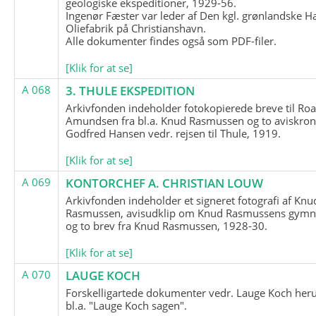
geologiske ekspeditioner, 1929-56.
Ingenør Fæster var leder af Den kgl. grønlandske H
Oliefabrik på Christianshavn.
Alle dokumenter findes også som PDF-filer.
[Klik for at se]
A 068
3. THULE EKSPEDITION
Arkivfonden indeholder fotokopierede breve til Roa
Amundsen fra bl.a. Knud Rasmussen og to aviskron
Godfred Hansen vedr. rejsen til Thule, 1919.
[Klik for at se]
A 069
KONTORCHEF A. CHRISTIAN LOUW
Arkivfonden indeholder et signeret fotografi af Knu
Rasmussen, avisudklip om Knud Rasmussens gymna
og to brev fra Knud Rasmussen, 1928-30.
[Klik for at se]
A 070
LAUGE KOCH
Forskelligartede dokumenter vedr. Lauge Koch her
bl.a. "Lauge Koch sagen".