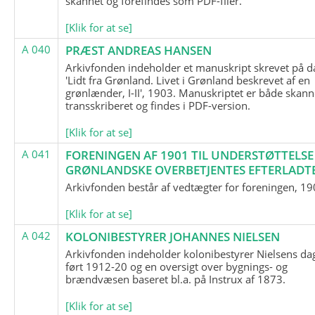
skannet og forefindes som PDF-filer.
[Klik for at se]
A 040
PRÆST ANDREAS HANSEN
Arkivfonden indeholder et manuskript skrevet på d
'Lidt fra Grønland. Livet i Grønland beskrevet af en
grønlænder, I-II', 1903. Manuskriptet er både skann
transskriberet og findes i PDF-version.
[Klik for at se]
A 041
FORENINGEN AF 1901 TIL UNDERSTØTTELSE
GRØNLANDSKE OVERBETJENTES EFTERLADT
Arkivfonden består af vedtægter for foreningen, 19
[Klik for at se]
A 042
KOLONIBESTYRER JOHANNES NIELSEN
Arkivfonden indeholder kolonibestyrer Nielsens d
ført 1912-20 og en oversigt over bygnings- og
brændvæsen baseret bl.a. på Instrux af 1873.
[Klik for at se]