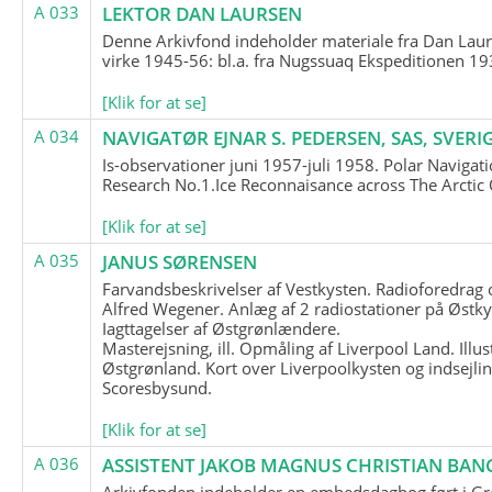
A 033
LEKTOR DAN LAURSEN
Denne Arkivfond indeholder materiale fra Dan Lau
virke 1945-56: bl.a. fra Nugssuaq Ekspeditionen 19
[Klik for at se]
A 034
NAVIGATØR EJNAR S. PEDERSEN, SAS, SVERI
Is-observationer juni 1957-juli 1958. Polar Navigat
Research No.1.Ice Reconnaisance across The Arctic
[Klik for at se]
A 035
JANUS SØRENSEN
Farvandsbeskrivelser af Vestkysten. Radioforedrag
Alfred Wegener. Anlæg af 2 radiostationer på Østky
Iagttagelser af Østgrønlændere.
Masterejsning, ill. Opmåling af Liverpool Land. Illus
Østgrønland. Kort over Liverpoolkysten og indsejlin
Scoresbysund.
[Klik for at se]
A 036
ASSISTENT JAKOB MAGNUS CHRISTIAN BAN
Arkivfonden indeholder en embedsdagbog ført i G