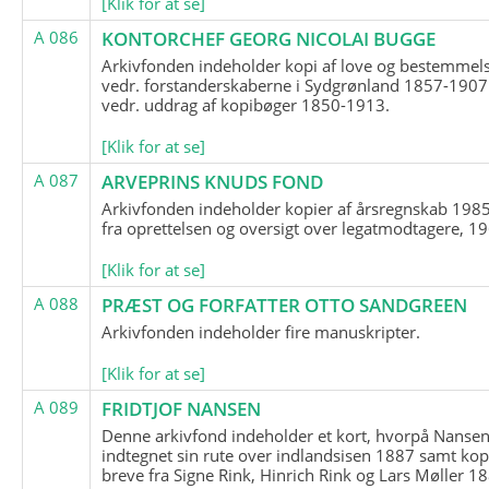
[Klik for at se]
A 086
KONTORCHEF GEORG NICOLAI BUGGE
Arkivfonden indeholder kopi af love og bestemmel
vedr. forstanderskaberne i Sydgrønland 1857-1907
vedr. uddrag af kopibøger 1850-1913.
[Klik for at se]
A 087
ARVEPRINS KNUDS FOND
Arkivfonden indeholder kopier af årsregnskab 1985
fra oprettelsen og oversigt over legatmodtagere, 1
[Klik for at se]
A 088
PRÆST OG FORFATTER OTTO SANDGREEN
Arkivfonden indeholder fire manuskripter.
[Klik for at se]
A 089
FRIDTJOF NANSEN
Denne arkivfond indeholder et kort, hvorpå Nansen
indtegnet sin rute over indlandsisen 1887 samt kop
breve fra Signe Rink, Hinrich Rink og Lars Møller 1