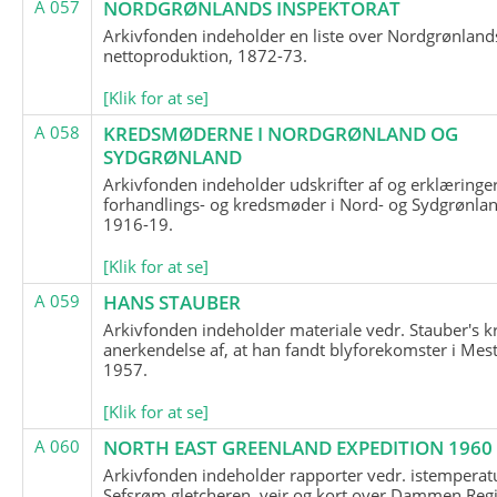
A 057
NORDGRØNLANDS INSPEKTORAT
Arkivfonden indeholder en liste over Nordgrønland
nettoproduktion, 1872-73.
[Klik for at se]
A 058
KREDSMØDERNE I NORDGRØNLAND OG
SYDGRØNLAND
Arkivfonden indeholder udskrifter af og erklæringer
forhandlings- og kredsmøder i Nord- og Sydgrønlan
1916-19.
[Klik for at se]
A 059
HANS STAUBER
Arkivfonden indeholder materiale vedr. Stauber's k
anerkendelse af, at han fandt blyforekomster i Mest
1957.
[Klik for at se]
A 060
NORTH EAST GREENLAND EXPEDITION 1960
Arkivfonden indeholder rapporter vedr. istemperatu
Sefsrøm gletcheren, vejr og kort over Dammen Reg