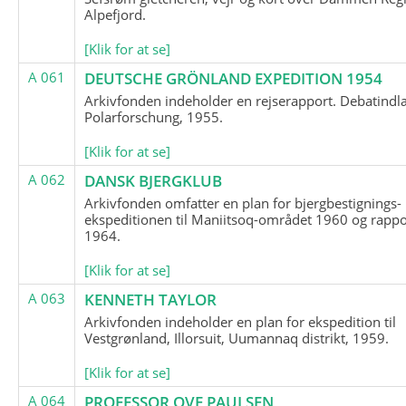
Alpefjord.
[Klik for at se]
A 061
DEUTSCHE GRÖNLAND EXPEDITION 1954
Arkivfonden indeholder en rejserapport. Debatindl
Polarforschung, 1955.
[Klik for at se]
A 062
DANSK BJERGKLUB
Arkivfonden omfatter en plan for bjergbestignings-
ekspeditionen til Maniitsoq-området 1960 og rappo
1964.
[Klik for at se]
A 063
KENNETH TAYLOR
Arkivfonden indeholder en plan for ekspedition til
Vestgrønland, Illorsuit, Uumannaq distrikt, 1959.
[Klik for at se]
A 064
PROFESSOR OVE PAULSEN