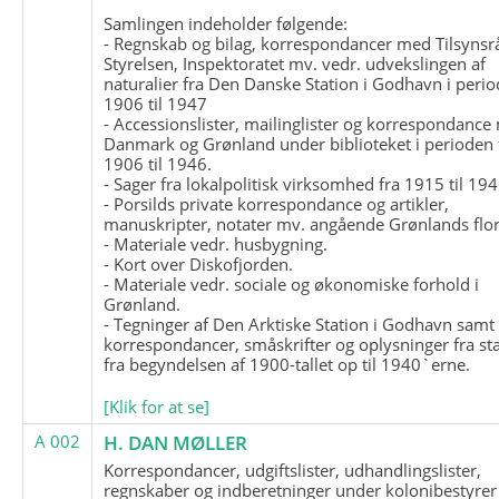
Samlingen indeholder følgende:
- Regnskab og bilag, korrespondancer med Tilsynsr
Styrelsen, Inspektoratet mv. vedr. udvekslingen af
naturalier fra Den Danske Station i Godhavn i perio
1906 til 1947
- Accessionslister, mailinglister og korrespondanc
Danmark og Grønland under biblioteket i perioden 
1906 til 1946.
- Sager fra lokalpolitisk virksomhed fra 1915 til 194
- Porsilds private korrespondance og artikler,
manuskripter, notater mv. angående Grønlands flor
- Materiale vedr. husbygning.
- Kort over Diskofjorden.
- Materiale vedr. sociale og økonomiske forhold i
Grønland.
- Tegninger af Den Arktiske Station i Godhavn samt
korrespondancer, småskrifter og oplysninger fra st
fra begyndelsen af 1900-tallet op til 1940`erne.
[Klik for at se]
A 002
H. DAN MØLLER
Korrespondancer, udgiftslister, udhandlingslister,
regnskaber og indberetninger under kolonibestyrer