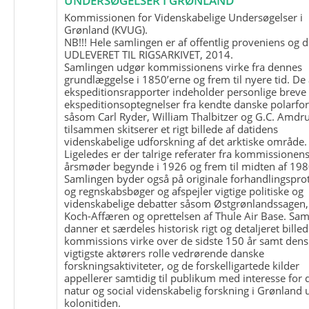
UNDERSØGELSER I GRØNLAND
Kommissionen for Videnskabelige Undersøgelser i
Grønland (KVUG).
NB!!! Hele samlingen er af offentlig proveniens og d
UDLEVERET TIL RIGSARKIVET, 2014.
Samlingen udgør kommissionens virke fra dennes
grundlæggelse i 1850’erne og frem til nyere tid. De
ekspeditionsrapporter indeholder personlige breve
ekspeditionsoptegnelser fra kendte danske polarfo
såsom Carl Ryder, William Thalbitzer og G.C. Amdru
tilsammen skitserer et rigt billede af datidens
videnskabelige udforskning af det arktiske område.
Ligeledes er der talrige referater fra kommissionen
årsmøder begynde i 1926 og frem til midten af 198
Samlingen byder også på originale forhandlingspro
og regnskabsbøger og afspejler vigtige politiske og
videnskabelige debatter såsom Østgrønlandssagen,
Koch-Affæren og oprettelsen af Thule Air Base. Sa
danner et særdeles historisk rigt og detaljeret billed
kommissions virke over de sidste 150 år samt dens
vigtigste aktørers rolle vedrørende danske
forskningsaktiviteter, og de forskelligartede kilder
appellerer samtidig til publikum med interesse for 
natur og social videnskabelig forskning i Grønland
kolonitiden.