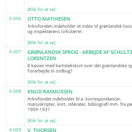
[Klik for at se]
A 006
OTTO MATHIESEN
Arkivfonden indeholder et index til grønlandsk lov
og inspektørens cirkulærer.
[Klik for at se]
A 007
GRØNLANDSK SPROG - ARBEJDE AF SCHULTZ
LORENTZEN
8 kasser med kartotekskort over det grønlandske s
Forarbejde til ordbog?
[Klik for at se]
A 008
KNUD RASMUSSEN
Arkivfondet indeholder bl.a. korrespondancer,
manuskripter, kort, referater, bibliografi mm. fra p
1909-1931
[Klik for at se]
A 009
V. THORSEN