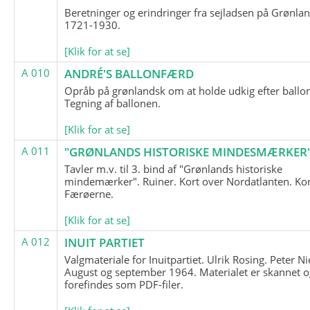
Beretninger og erindringer fra sejladsen på Grønla
1721-1930.
[Klik for at se]
A 010
ANDRÉ'S BALLONFÆRD
Opråb på grønlandsk om at holde udkig efter ballo
Tegning af ballonen.
[Klik for at se]
A 011
"GRØNLANDS HISTORISKE MINDESMÆRKER
Tavler m.v. til 3. bind af "Grønlands historiske
mindemærker". Ruiner. Kort over Nordatlanten. Kor
Færøerne.
[Klik for at se]
A 012
INUIT PARTIET
Valgmateriale for Inuitpartiet. Ulrik Rosing. Peter Ni
August og september 1964. Materialet er skannet o
forefindes som PDF-filer.