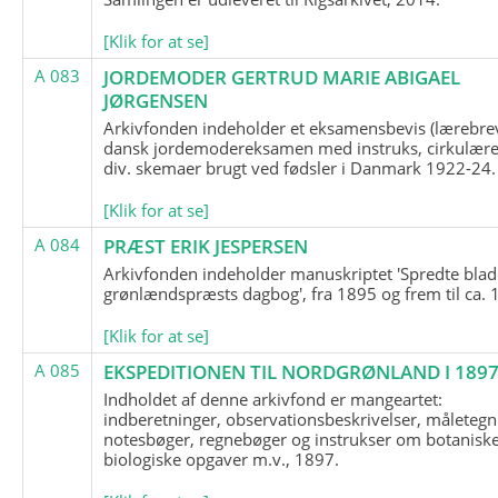
[Klik for at se]
A 083
JORDEMODER GERTRUD MARIE ABIGAEL
JØRGENSEN
Arkivfonden indeholder et eksamensbevis (lærebre
dansk jordemodereksamen med instruks, cirkulære
div. skemaer brugt ved fødsler i Danmark 1922-24.
[Klik for at se]
A 084
PRÆST ERIK JESPERSEN
Arkivfonden indeholder manuskriptet 'Spredte blad
grønlændspræsts dagbog', fra 1895 og frem til ca. 
[Klik for at se]
A 085
EKSPEDITIONEN TIL NORDGRØNLAND I 189
Indholdet af denne arkivfond er mangeartet:
indberetninger, observationsbeskrivelser, måletegn
notesbøger, regnebøger og instrukser om botanisk
biologiske opgaver m.v., 1897.