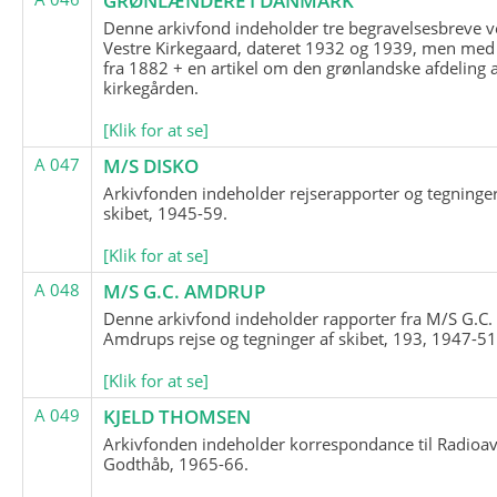
GRØNLÆNDERE I DANMARK
Denne arkivfond indeholder tre begravelsesbreve v
Vestre Kirkegaard, dateret 1932 og 1939, men med
fra 1882 + en artikel om den grønlandske afdeling 
kirkegården.
[Klik for at se]
A 047
M/S DISKO
Arkivfonden indeholder rejserapporter og tegninge
skibet, 1945-59.
[Klik for at se]
A 048
M/S G.C. AMDRUP
Denne arkivfond indeholder rapporter fra M/S G.C.
Amdrups rejse og tegninger af skibet, 193, 1947-51
[Klik for at se]
A 049
KJELD THOMSEN
Arkivfonden indeholder korrespondance til Radioav
Godthåb, 1965-66.