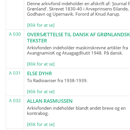
Denne arkivfond indeholder en afskrift af: 'Journal f
Grønland'. Skrevet 1830-40 i Arveprinsens Eilande,
Godhavn og Upernavik. Forord af Knud Aarup.
[Klik for at se]
A 030
OVERSÆTTELSE TIL DANSK AF GRØNLANDSK
TEKSTER
Arkivfonden indeholder maskinskrevne artikler fra
AvangnamioK og Atuagagdliutit 1948. På dansk.
[Klik for at se]
A 031
ELSE DYHR
To Radioaviser fra 1938-1939.
[Klik for at se]
A 032
ALLAN RASMUSSEN
Arkivfonden indeholder blandt andet breve og en
kontrabog.
[Klik for at se]