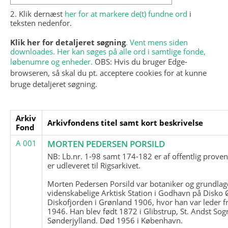
2. Klik dernæst
her for at markere de(t) fundne ord
i
teksten nedenfor.
Klik her for detaljeret søgning
. Vent mens siden
downloades. Her kan søges på alle ord i samtlige fonde,
løbenumre og enheder.
OBS: Hvis du bruger Edge-
browseren, så skal du pt. acceptere cookies for at kunne
bruge detaljeret søgning.
Arkiv
Arkivfondens titel samt kort beskrivelse
Fond
A 001
MORTEN PEDERSEN PORSILD
NB: Lb.nr. 1-98 samt 174-182 er af offentlig prove
er udleveret til Rigsarkivet.
Morten Pedersen Porsild var botaniker og grundla
videnskabelige Arktisk Station i Godhavn på Disko 
Diskofjorden i Grønland 1906, hvor han var leder fr
1946. Han blev født 1872 i Glibstrup, St. Andst Sogn
Sønderjylland. Død 1956 i København.