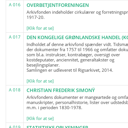
A 016
OVERBETJENTFORENINGEN
Arkivfonden indeholder cirkulærer og forretningspr
1917-20.
[Klik for at se]
A 017
DEN KONGELIGE GRØNLANDSKE HANDEL (K
Indholdet af denne arkivfond spænder vidt. Tidsmæ
der dokumenter fra 1757 til 1966 og omfatter dok
som bl.a. instrukser, kontrabøger, oversigt over
kostdeputater, anciennitet, generaltakster og
besejlingsplaner.
Samlingen er udleveret til Rigsarkivet, 2014.
[Klik for at se]
A 018
CHRISTIAN FREDERIK SIMONŸ
Arkivfondens dokumenter er mangeartede og omfa
manuskripter, personalhistorie, lister over udsteds
m.m. i perioden 1830-1978.
[Klik for at se]
A 019
STATISTISKE OPLYSNINGER