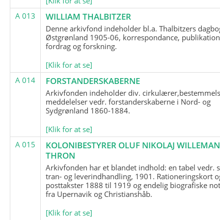
[Klik for at se]
A 013
WILLIAM THALBITZER
Denne arkivfond indeholder bl.a. Thalbitzers dagbo
Østgrønland 1905-06, korrespondance, publikation
fordrag og forskning.
[Klik for at se]
A 014
FORSTANDERSKABERNE
Arkivfonden indeholder div. cirkulærer,bestemmels
meddelelser vedr. forstanderskaberne i Nord- og
Sydgrønland 1860-1884.
[Klik for at se]
A 015
KOLONIBESTYRER OLUF NIKOLAJ WILLEMA
THRON
Arkivfonden har et blandet indhold: en tabel vedr.
tran- og leverindhandling, 1901. Rationeringskort o
posttakster 1888 til 1919 og endelig biografiske no
fra Upernavik og Christianshåb.
[Klik for at se]