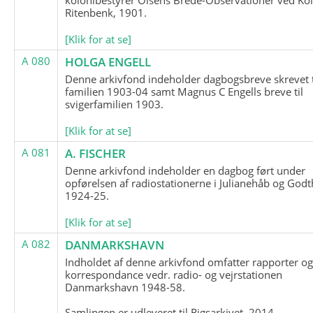
Ritenbenk, 1901.
[Klik for at se]
A 080
HOLGA ENGELL
Denne arkivfond indeholder dagbogsbreve skrevet t
familien 1903-04 samt Magnus C Engells breve til
svigerfamilien 1903.
[Klik for at se]
A 081
A. FISCHER
Denne arkivfond indeholder en dagbog ført under
opførelsen af radiostationerne i Julianehåb og Godt
1924-25.
[Klik for at se]
A 082
DANMARKSHAVN
Indholdet af denne arkivfond omfatter rapporter o
korrespondance vedr. radio- og vejrstationen
Danmarkshavn 1948-58.
Samlingen er udleveret til Rigsarkivet, 2014.