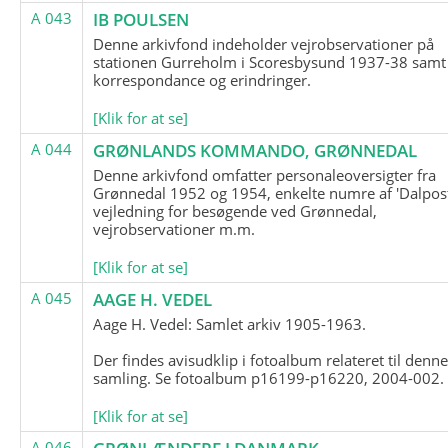
A 043
IB POULSEN
Denne arkivfond indeholder vejrobservationer på
stationen Gurreholm i Scoresbysund 1937-38 samt
korrespondance og erindringer.
[Klik for at se]
A 044
GRØNLANDS KOMMANDO, GRØNNEDAL
Denne arkivfond omfatter personaleoversigter fra
Grønnedal 1952 og 1954, enkelte numre af 'Dalpost
vejledning for besøgende ved Grønnedal,
vejrobservationer m.m.
[Klik for at se]
A 045
AAGE H. VEDEL
Aage H. Vedel: Samlet arkiv 1905-1963.
Der findes avisudklip i fotoalbum relateret til denn
samling. Se fotoalbum p16199-p16220, 2004-002.
[Klik for at se]
A 046