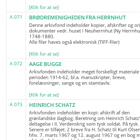
[Klik for at se]
A 071
BRØDREMENIGHEDEN FRA HERRNHUT
Denne arkivfond indeholder kopier, afskrifter og or
dokumenter vedr. huset i Neuherrnhut (Ny Herrnhut
1748-1880.
Alle filer haves også elektronisk (TIFF-filer)
[Klik for at se]
A 072
AAGE BUGGE
Arkivfonden indeholder meget forskelligt materiale 
perioden 1914-62, bl.a. manuskripter, breve,
forelæsninger, sange og en stamtavle.
[Klik for at se]
A 073
HEINRICH SCHATZ
Arkivfonden indeholder en kopi: afskrift af den
grønlandske dagbog. Beretning om Heinrich Schatz
deltagelse i II. Verdenskrig som tysk soldat. På tysk.
Senere er tilføjet: 2 breve fra H. Schatz til Kurt Olsen
hhv. 7. marts 1967 og 12. august 1967 og en bog 