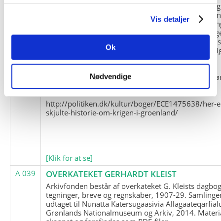
og Marius Jensen som medlem. Marius Jensens da
befinder sig i Militärhistorisches Museum i Dresde
Vis detaljer
(Tyskland). Kopierne af Friedrich Littmanns erindrin
klausuleret iht. aftalen med giveren og Franz Seling
Kontakt venligst Arktisk Instituts ledelse i forbinde
Ok
brugen af materialet til studie- og forskningsmæssi
formål.
Nedenunder findes et link til en presseartikel vedr
Nødvendige
historien om Nordøstgrønlands Slædepatrulje:
http://politiken.dk/kultur/boger/ECE1475638/her-e
skjulte-historie-om-krigen-i-groenland/
[Klik for at se]
A 039
OVERKATEKET GERHARDT KLEIST
Arkivfonden består af overkateket G. Kleists dagbog
tegninger, breve og regnskaber, 1907-29. Samlinge
udtaget til Nunatta Katersugaasivia Allagaateqarfial
Grønlands Nationalmuseum og Arkiv, 2014. Materia