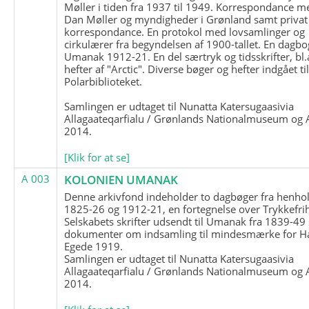
Møller i tiden fra 1937 til 1949. Korrespondance m
Dan Møller og myndigheder i Grønland samt privat
korrespondance. En protokol med lovsamlinger og
cirkulærer fra begyndelsen af 1900-tallet. En dagbo
Umanak 1912-21. En del særtryk og tidsskrifter, bl.
hefter af "Arctic". Diverse bøger og hefter indgået ti
Polarbiblioteket.
Samlingen er udtaget til Nunatta Katersugaasivia
Allagaateqarfialu / Grønlands Nationalmuseum og A
2014.
[Klik for at se]
A 003
KOLONIEN UMANAK
Denne arkivfond indeholder to dagbøger fra henhol
1825-26 og 1912-21, en fortegnelse over Trykkefri
Selskabets skrifter udsendt til Umanak fra 1839-49
dokumenter om indsamling til mindesmærke for H
Egede 1919.
Samlingen er udtaget til Nunatta Katersugaasivia
Allagaateqarfialu / Grønlands Nationalmuseum og A
2014.