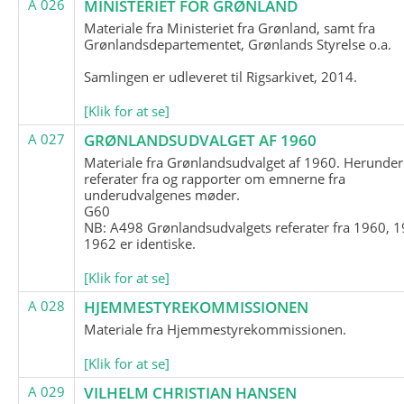
A 026
MINISTERIET FOR GRØNLAND
Materiale fra Ministeriet fra Grønland, samt fra
Grønlandsdepartementet, Grønlands Styrelse o.a.
Samlingen er udleveret til Rigsarkivet, 2014.
[Klik for at se]
A 027
GRØNLANDSUDVALGET AF 1960
Materiale fra Grønlandsudvalget af 1960. Herunder
referater fra og rapporter om emnerne fra
underudvalgenes møder.
G60
NB: A498 Grønlandsudvalgets referater fra 1960, 1
1962 er identiske.
[Klik for at se]
A 028
HJEMMESTYREKOMMISSIONEN
Materiale fra Hjemmestyrekommissionen.
[Klik for at se]
A 029
VILHELM CHRISTIAN HANSEN