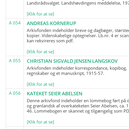
Landsrådsvalget. Landshøvdingens meddelelse, 19
[Klik for at se]
A 054
ANDREAS KORNERUP
Arkivfonden indeholder breve og dagbøger, største
kopier. Videnskabelige optegnelser. Lb.nr. 4 er sca
kan rekvireres som pdf.
[Klik for at se]
A 055
CHRISTIAN SIGVALD JENSEN LANGSKOV
Arkivfonden indeholder korrespondance, kopibog,
regnskaber og et manuskript, 1915-57.
[Klik for at se]
A 056
KATEKET SEIER ABELSEN
Denne arkivfond indeholder en lommebog ført på 
og grønlandsk af overkateketen Seier Abelsen, ca. 
46. Lommebogen er skannet og tilgængelig som PDF
[Klik for at se]