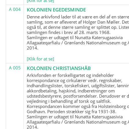
[Klik for at se]
A 004
KOLONIEN EGEDESMINDE
Denne arkivfond lader til at være en del af en størr
samling, som er afleveret af Holger Dan Møller. Det
også til, at denne større samling er splittet op. List
samlingen findes i brev af 28. marts 1968.
Samlingen er udtaget til Nunatta Katersugaasivia
Allagaateqarfialu / Grønlands Nationalmuseum og A
2014.
[Klik for at se]
A 005
KOLONIEN CHRISTIANSHÅB
Arkivfonden er forskelligartet og indeholder
korrespondance og cirkulærer vedr. regnskaber,
indhandlingslister, torskefiskeri, udgiftslister, lønni
akkordbetaling, hajskind, indberetninger om
udstedsbestyrere, postforsendelser. Derudover er 
vejledning i behandling af torsk og saltfisk.
Korrespondancen kommer også fra Holsteinsborg 
Godhavn. Perioden strækker sig fra 1931-38.
Samlingen er udtaget til Nunatta Katersugaasivia
Allagaateqarfialu / Grønlands Nationalmuseum og A
2014.