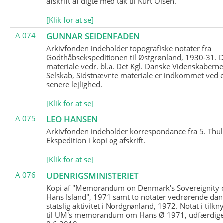
afskrift af digte med tak til Kurt Olsen.
[Klik for at se]
A 074
GUNNAR SEIDENFADEN
Arkivfonden indeholder topografiske notater fra
Godthåbsekspeditionen til Østgrønland, 1930-31.
materiale vedr. bl.a. Det Kgl. Danske Videnskabern
Selskab, Sidstnævnte materiale er indkommet ved 
senere lejlighed.
[Klik for at se]
A 075
LEO HANSEN
Arkivfonden indeholder korrespondance fra 5. Thul
Ekspedition i kopi og afskrift.
[Klik for at se]
A 076
UDENRIGSMINISTERIET
Kopi af "Memorandum on Denmark's Sovereignity 
Hans Island", 1971 samt to notater vedrørende dan
statslig aktivitet i Nordgrønland, 1972. Notat i tilkn
til UM's memorandum om Hans Ø 1971, udfærdige