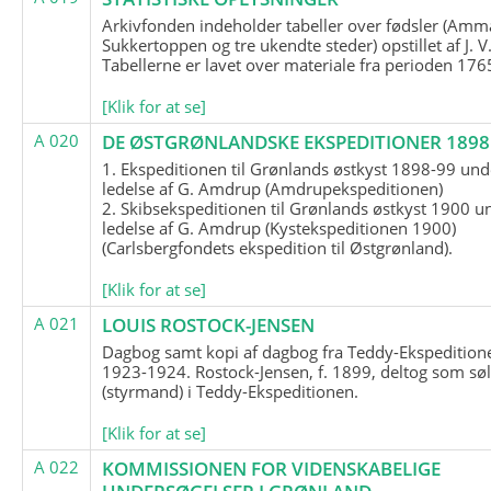
Arkivfonden indeholder tabeller over fødsler (Amma
Sukkertoppen og tre ukendte steder) opstillet af J. V
Tabellerne er lavet over materiale fra perioden 17
[Klik for at se]
A 020
DE ØSTGRØNLANDSKE EKSPEDITIONER 1898 
1. Ekspeditionen til Grønlands østkyst 1898-99 und
ledelse af G. Amdrup (Amdrupekspeditionen)
2. Skibsekspeditionen til Grønlands østkyst 1900 u
ledelse af G. Amdrup (Kystekspeditionen 1900)
(Carlsbergfondets ekspedition til Østgrønland).
[Klik for at se]
A 021
LOUIS ROSTOCK-JENSEN
Dagbog samt kopi af dagbog fra Teddy-Ekspedition
1923-1924. Rostock-Jensen, f. 1899, deltog som søl
(styrmand) i Teddy-Ekspeditionen.
[Klik for at se]
A 022
KOMMISSIONEN FOR VIDENSKABELIGE