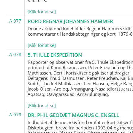
8.6.2018.
[Klik for at se]
A 077
RORD REGNAR JOHANNES HAMMER
Denne arkivfond indeholder Regnar Hammers skits
kommentarer til landskabtegninger og kort, 1879-8
[Klik for at se]
A 078
5. THULE EKSPEDITION
Rapporter og observationer fra 5. Thule Ekspedition
primært af Knud Rasmussen, Peter Freuchen og The
Mathiassen. Dertil kortskitser og skitser af dragter.
Deltagere: Knud Rasmussen, Peter Freuchen, Kaj Bir
Smith, Therkel Mathiassen, Leo Hansen, Helge Bang
Jacob Olsen, Arqioq, Arnanguaq, Nasaitdlorssuarss
Aqatsaq, Qavigarssuaq, Arnarulunguaq.
[Klik for at se]
A 079
DR. PHIL GEODÆT MAGNUS C. ENGELL
Indholdet af denne arkivfond omfatter kortskitser f
Diskobugten, breve fra perioden 1903-04 og manus
kolonibestyrer Olsens Brede-Observationer ved Ko