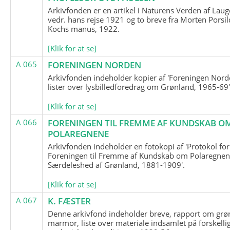
Arkivfonden er en artikel i Naturens Verden af Lau
vedr. hans rejse 1921 og to breve fra Morten Porsil
Kochs manus, 1922.
[Klik for at se]
A 065
FORENINGEN NORDEN
Arkivfonden indeholder kopier af 'Foreningen Nor
lister over lysbilledforedrag om Grønland, 1965-69'
[Klik for at se]
A 066
FORENINGEN TIL FREMME AF KUNDSKAB O
POLAREGNENE
Arkivfonden indeholder en fotokopi af 'Protokol for
Foreningen til Fremme af Kundskab om Polaregnene
Særdeleshed af Grønland, 1881-1909'.
[Klik for at se]
A 067
K. FÆSTER
Denne arkivfond indeholder breve, rapport om grø
marmor, liste over materiale indsamlet på forskelli