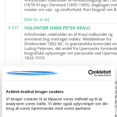
(1878-91)og i Danmark (1895-1905). Dagbogen ind
notater om vejr- og vindforhold. Kort biografi om B
[Klik for at se]
A 037
VOLONTØR HANS PETER KRAUL
Arkivfonden indeholder en af Kraul indbundet og
annoteret bog med eget indeks: 'Meddelelser fra
Direktoratet 1882-86', to grønlandske breve (det en
Ludvig Petersen, det andet fra Upernaviks forstand
biografiske oplysninger om personalet ved Upernav
1826-1910.
[Klik for at se]
A 038
FRIEDRICH LITTMANN
Denne arkivfond indeholder en kopi af Friedrich Li
upublicerede erindringer. Originalen befinder sig i 
tyske historiker Franz Selingers privatarkiv i byen U
Arktisk Institut bruger cookies
Tyskland. Friedrich Littmann var en af de tyske sold
Vi bruger cookies til at tilpasse vores indhold og til at
der var med i vejrstationen "Holzauge" i Hansa Bugt
analysere vores trafik. Vi deler også oplysninger om din
Nordøstgrønland under Anden Verdenskrig. Statio
brug af vores hjemmeside med vores partnere.
"Holzauge" blev opdaget af Nordøstgrønlands
Slædepatrulje med Eli Knudsen som medlem og ko