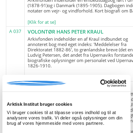
(1878-91)og i Danmark (1895-1905). Dagbogen ind
notater om vejr- og vindforhold. Kort biografi om B
[Klik for at se]
A 037
VOLONTØR HANS PETER KRAUL
Arkivfonden indeholder en af Kraul indbundet og
annoteret bog med eget indeks: 'Meddelelser fra
Direktoratet 1882-86', to grønlandske breve (det en
Ludvig Petersen, det andet fra Upernaviks forstand
biografiske oplysninger om personalet ved Upernav
1826-1910.
[Klik for at se]
A 038
FRIEDRICH LITTMANN
Denne arkivfond indeholder en kopi af Friedrich Li
upublicerede erindringer. Originalen befinder sig i 
tyske historiker Franz Selingers privatarkiv i byen U
Arktisk Institut bruger cookies
Tyskland. Friedrich Littmann var en af de tyske sold
Vi bruger cookies til at tilpasse vores indhold og til at
der var med i vejrstationen "Holzauge" i Hansa Bugt
analysere vores trafik. Vi deler også oplysninger om din
Nordøstgrønland under Anden Verdenskrig. Statio
brug af vores hjemmeside med vores partnere.
"Holzauge" blev opdaget af Nordøstgrønlands
Slædepatrulje med Eli Knudsen som medlem og ko