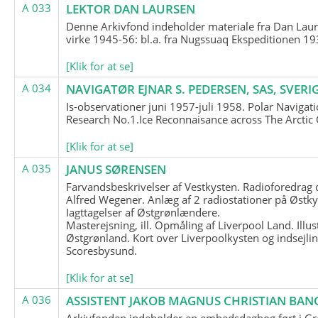
A 033
LEKTOR DAN LAURSEN
Denne Arkivfond indeholder materiale fra Dan Lau
virke 1945-56: bl.a. fra Nugssuaq Ekspeditionen 19
[Klik for at se]
A 034
NAVIGATØR EJNAR S. PEDERSEN, SAS, SVERI
Is-observationer juni 1957-juli 1958. Polar Navigat
Research No.1.Ice Reconnaisance across The Arctic
[Klik for at se]
A 035
JANUS SØRENSEN
Farvandsbeskrivelser af Vestkysten. Radioforedrag
Alfred Wegener. Anlæg af 2 radiostationer på Østky
Iagttagelser af Østgrønlændere.
Masterejsning, ill. Opmåling af Liverpool Land. Illus
Østgrønland. Kort over Liverpoolkysten og indsejlin
Scoresbysund.
[Klik for at se]
A 036
ASSISTENT JAKOB MAGNUS CHRISTIAN BAN
Arkivfonden indeholder en embedsdagbog ført i G