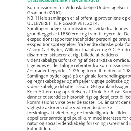
UNDERSØGELSER I GRØNLAND
Kommissionen for Videnskabelige Undersøgelser i
Grønland (KVUG).
NB!!! Hele samlingen er af offentlig proveniens og d
UDLEVERET TIL RIGSARKIVET, 2014.
Samlingen udgør kommissionens virke fra dennes
grundlæggelse i 1850’erne og frem til nyere tid. De
ekspeditionsrapporter indeholder personlige breve
ekspeditionsoptegnelser fra kendte danske polarfo
såsom Carl Ryder, William Thalbitzer og G.C. Amdru
tilsammen skitserer et rigt billede af datidens
videnskabelige udforskning af det arktiske område.
Ligeledes er der talrige referater fra kommissionen
årsmøder begynde i 1926 og frem til midten af 198
Samlingen byder også på originale forhandlingspro
og regnskabsbøger og afspejler vigtige politiske og
videnskabelige debatter såsom Østgrønlandssagen,
Koch-Affæren og oprettelsen af Thule Air Base. Sa
danner et særdeles historisk rigt og detaljeret billed
kommissions virke over de sidste 150 år samt dens
vigtigste aktørers rolle vedrørende danske
forskningsaktiviteter, og de forskelligartede kilder
appellerer samtidig til publikum med interesse for 
natur og social videnskabelig forskning i Grønland
kolonitiden.