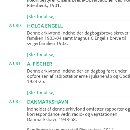
Ritenbenk, 1901.
[Klik for at se]
A 080
HOLGA ENGELL
Denne arkivfond indeholder dagbogsbreve skrevet t
familien 1903-04 samt Magnus C Engells breve til
svigerfamilien 1903.
[Klik for at se]
A 081
A. FISCHER
Denne arkivfond indeholder en dagbog ført under
opførelsen af radiostationerne i Julianehåb og Godt
1924-25.
[Klik for at se]
A 082
DANMARKSHAVN
Indholdet af denne arkivfond omfatter rapporter o
korrespondance vedr. radio- og vejrstationen
Danmarkshavn 1948-58.
Samlingen er udleveret til Rigsarkivet, 2014.