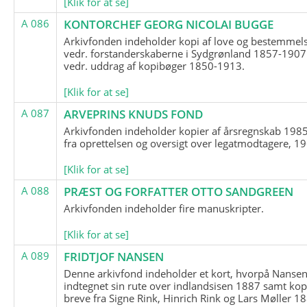
[Klik for at se]
A 086
KONTORCHEF GEORG NICOLAI BUGGE
Arkivfonden indeholder kopi af love og bestemmel
vedr. forstanderskaberne i Sydgrønland 1857-1907
vedr. uddrag af kopibøger 1850-1913.
[Klik for at se]
A 087
ARVEPRINS KNUDS FOND
Arkivfonden indeholder kopier af årsregnskab 1985
fra oprettelsen og oversigt over legatmodtagere, 1
[Klik for at se]
A 088
PRÆST OG FORFATTER OTTO SANDGREEN
Arkivfonden indeholder fire manuskripter.
[Klik for at se]
A 089
FRIDTJOF NANSEN
Denne arkivfond indeholder et kort, hvorpå Nansen
indtegnet sin rute over indlandsisen 1887 samt kop
breve fra Signe Rink, Hinrich Rink og Lars Møller 1