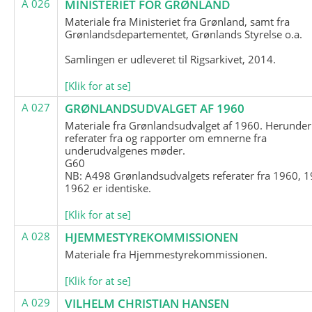
A 026
MINISTERIET FOR GRØNLAND
Materiale fra Ministeriet fra Grønland, samt fra
Grønlandsdepartementet, Grønlands Styrelse o.a.
Samlingen er udleveret til Rigsarkivet, 2014.
[Klik for at se]
A 027
GRØNLANDSUDVALGET AF 1960
Materiale fra Grønlandsudvalget af 1960. Herunder
referater fra og rapporter om emnerne fra
underudvalgenes møder.
G60
NB: A498 Grønlandsudvalgets referater fra 1960, 1
1962 er identiske.
[Klik for at se]
A 028
HJEMMESTYREKOMMISSIONEN
Materiale fra Hjemmestyrekommissionen.
[Klik for at se]
A 029
VILHELM CHRISTIAN HANSEN