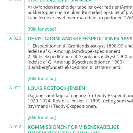
Arkivfonden indeholder tabeller over fødsler (Amma
Sukkertoppen og tre ukendte steder) opstillet af J. V
Tabellerne er lavet over materiale fra perioden 17
[Klik for at se]
A 020
DE ØSTGRØNLANDSKE EKSPEDITIONER 1898 
1. Ekspeditionen til Grønlands østkyst 1898-99 und
ledelse af G. Amdrup (Amdrupekspeditionen)
2. Skibsekspeditionen til Grønlands østkyst 1900 u
ledelse af G. Amdrup (Kystekspeditionen 1900)
(Carlsbergfondets ekspedition til Østgrønland).
[Klik for at se]
A 021
LOUIS ROSTOCK-JENSEN
Dagbog samt kopi af dagbog fra Teddy-Ekspedition
1923-1924. Rostock-Jensen, f. 1899, deltog som søl
(styrmand) i Teddy-Ekspeditionen.
[Klik for at se]
A 022
KOMMISSIONEN FOR VIDENSKABELIGE