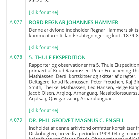
8.6.2018.
[Klik for at se]
A 077
RORD REGNAR JOHANNES HAMMER
Denne arkivfond indeholder Regnar Hammers skits
kommentarer til landskabtegninger og kort, 1879-8
[Klik for at se]
A 078
5. THULE EKSPEDITION
Rapporter og observationer fra 5. Thule Ekspedition
primært af Knud Rasmussen, Peter Freuchen og The
Mathiassen. Dertil kortskitser og skitser af dragter.
Deltagere: Knud Rasmussen, Peter Freuchen, Kaj Bir
Smith, Therkel Mathiassen, Leo Hansen, Helge Bang
Jacob Olsen, Arqioq, Arnanguaq, Nasaitdlorssuarss
Aqatsaq, Qavigarssuaq, Arnarulunguaq.
[Klik for at se]
A 079
DR. PHIL GEODÆT MAGNUS C. ENGELL
Indholdet af denne arkivfond omfatter kortskitser f
Diskobugten, breve fra perioden 1903-04 og manus
kolonibestyrer Olsens Brede-Observationer ved Ko