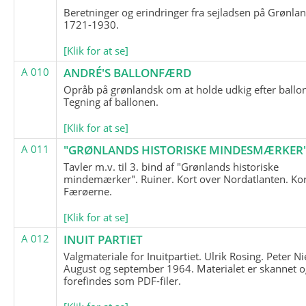
Beretninger og erindringer fra sejladsen på Grønla
1721-1930.
[Klik for at se]
A 010
ANDRÉ'S BALLONFÆRD
Opråb på grønlandsk om at holde udkig efter ballo
Tegning af ballonen.
[Klik for at se]
A 011
"GRØNLANDS HISTORISKE MINDESMÆRKER
Tavler m.v. til 3. bind af "Grønlands historiske
mindemærker". Ruiner. Kort over Nordatlanten. Kor
Færøerne.
[Klik for at se]
A 012
INUIT PARTIET
Valgmateriale for Inuitpartiet. Ulrik Rosing. Peter Ni
August og september 1964. Materialet er skannet o
forefindes som PDF-filer.