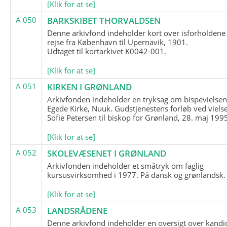
[Klik for at se]
A 050
BARKSKIBET THORVALDSEN
Denne arkivfond indeholder kort over isforholdene
rejse fra København til Upernavik, 1901.
Udtaget til kortarkivet K0042-001.
[Klik for at se]
A 051
KIRKEN I GRØNLAND
Arkivfonden indeholder en tryksag om bispevielsen
Egede Kirke, Nuuk. Gudstjenestens forløb ved viels
Sofie Petersen til biskop for Grønland, 28. maj 199
[Klik for at se]
A 052
SKOLEVÆSENET I GRØNLAND
Arkivfonden indeholder et småtryk om faglig
kursusvirksomhed i 1977. På dansk og grønlandsk.
[Klik for at se]
A 053
LANDSRÅDENE
Denne arkivfond indeholder en oversigt over kandid