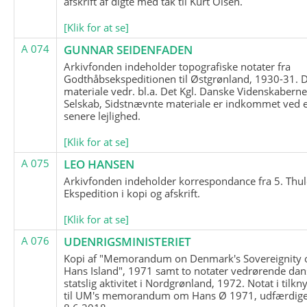
afskrift af digte med tak til Kurt Olsen.
[Klik for at se]
A 074
GUNNAR SEIDENFADEN
Arkivfonden indeholder topografiske notater fra
Godthåbsekspeditionen til Østgrønland, 1930-31.
materiale vedr. bl.a. Det Kgl. Danske Videnskabern
Selskab, Sidstnævnte materiale er indkommet ved 
senere lejlighed.
[Klik for at se]
A 075
LEO HANSEN
Arkivfonden indeholder korrespondance fra 5. Thul
Ekspedition i kopi og afskrift.
[Klik for at se]
A 076
UDENRIGSMINISTERIET
Kopi af "Memorandum on Denmark's Sovereignity 
Hans Island", 1971 samt to notater vedrørende dan
statslig aktivitet i Nordgrønland, 1972. Notat i tilkn
til UM's memorandum om Hans Ø 1971, udfærdige