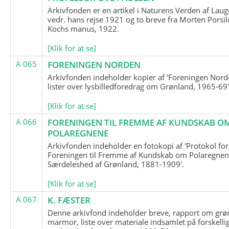
Arkivfonden er en artikel i Naturens Verden af Lau
vedr. hans rejse 1921 og to breve fra Morten Porsil
Kochs manus, 1922.
[Klik for at se]
A 065
FORENINGEN NORDEN
Arkivfonden indeholder kopier af 'Foreningen Nor
lister over lysbilledforedrag om Grønland, 1965-69'
[Klik for at se]
A 066
FORENINGEN TIL FREMME AF KUNDSKAB O
POLAREGNENE
Arkivfonden indeholder en fotokopi af 'Protokol for
Foreningen til Fremme af Kundskab om Polaregnene
Særdeleshed af Grønland, 1881-1909'.
[Klik for at se]
A 067
K. FÆSTER
Denne arkivfond indeholder breve, rapport om grø
marmor, liste over materiale indsamlet på forskelli