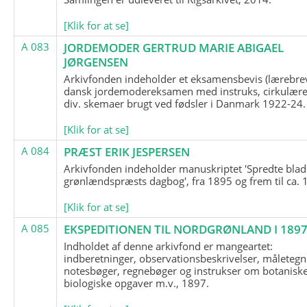
[Klik for at se]
A 083
JORDEMODER GERTRUD MARIE ABIGAEL
JØRGENSEN
Arkivfonden indeholder et eksamensbevis (lærebre
dansk jordemodereksamen med instruks, cirkulære
div. skemaer brugt ved fødsler i Danmark 1922-24.
[Klik for at se]
A 084
PRÆST ERIK JESPERSEN
Arkivfonden indeholder manuskriptet 'Spredte blad
grønlændspræsts dagbog', fra 1895 og frem til ca. 
[Klik for at se]
A 085
EKSPEDITIONEN TIL NORDGRØNLAND I 189
Indholdet af denne arkivfond er mangeartet:
indberetninger, observationsbeskrivelser, måletegn
notesbøger, regnebøger og instrukser om botanisk
biologiske opgaver m.v., 1897.