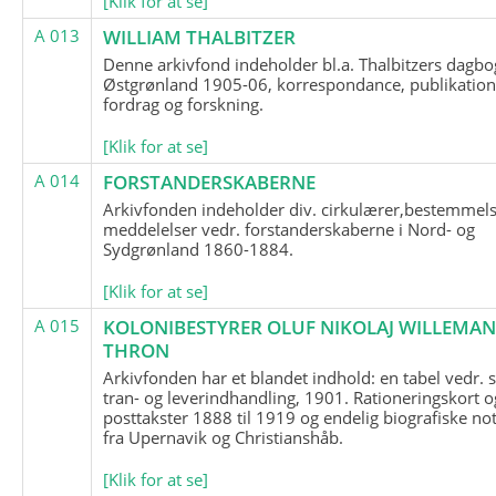
[Klik for at se]
A 013
WILLIAM THALBITZER
Denne arkivfond indeholder bl.a. Thalbitzers dagbo
Østgrønland 1905-06, korrespondance, publikation
fordrag og forskning.
[Klik for at se]
A 014
FORSTANDERSKABERNE
Arkivfonden indeholder div. cirkulærer,bestemmels
meddelelser vedr. forstanderskaberne i Nord- og
Sydgrønland 1860-1884.
[Klik for at se]
A 015
KOLONIBESTYRER OLUF NIKOLAJ WILLEMA
THRON
Arkivfonden har et blandet indhold: en tabel vedr.
tran- og leverindhandling, 1901. Rationeringskort o
posttakster 1888 til 1919 og endelig biografiske no
fra Upernavik og Christianshåb.
[Klik for at se]