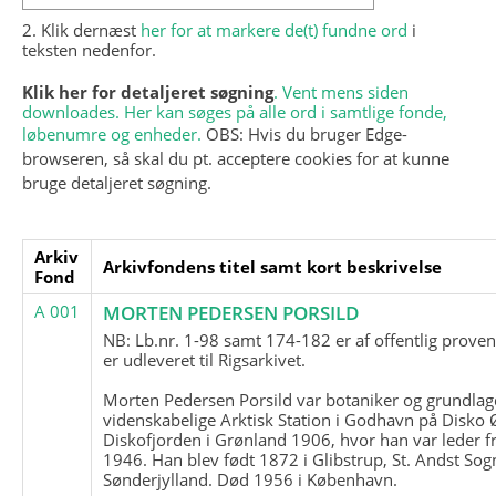
2. Klik dernæst
her for at markere de(t) fundne ord
i
teksten nedenfor.
Klik her for detaljeret søgning
. Vent mens siden
downloades. Her kan søges på alle ord i samtlige fonde,
løbenumre og enheder.
OBS: Hvis du bruger Edge-
browseren, så skal du pt. acceptere cookies for at kunne
bruge detaljeret søgning.
Arkiv
Arkivfondens titel samt kort beskrivelse
Fond
A 001
MORTEN PEDERSEN PORSILD
NB: Lb.nr. 1-98 samt 174-182 er af offentlig prove
er udleveret til Rigsarkivet.
Morten Pedersen Porsild var botaniker og grundla
videnskabelige Arktisk Station i Godhavn på Disko 
Diskofjorden i Grønland 1906, hvor han var leder fr
1946. Han blev født 1872 i Glibstrup, St. Andst Sogn
Sønderjylland. Død 1956 i København.