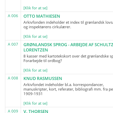
[Klik for at se]
A 006
OTTO MATHIESEN
Arkivfonden indeholder et index til grønlandsk lov
og inspektørens cirkulærer.
[Klik for at se]
A 007
GRØNLANDSK SPROG - ARBEJDE AF SCHULTZ
LORENTZEN
8 kasser med kartotekskort over det grønlandske s
Forarbejde til ordbog?
[Klik for at se]
A 008
KNUD RASMUSSEN
Arkivfondet indeholder bl.a. korrespondancer,
manuskripter, kort, referater, bibliografi mm. fra p
1909-1931
[Klik for at se]
A 009
V. THORSEN