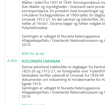
Møller i tiden fra 1937 til 1949. Korrespondance m
Dan Møller og myndigheder i Grønland samt privat
korrespondance. En protokol med lovsamlinger og
cirkulærer fra begyndelsen af 1900-tallet. En dagbo
Umanak 1912-21. En del særtryk og tidsskrifter, bl.
hefter af "Arctic". Diverse bøger og hefter indgået ti
Polarbiblioteket.
Samlingen er udtaget til Nunatta Katersugaasivia
Allagaateqarfialu / Grønlands Nationalmuseum og A
2014.
[Klik for at se]
A 003
KOLONIEN UMANAK
Denne arkivfond indeholder to dagbøger fra henhol
1825-26 og 1912-21, en fortegnelse over Trykkefri
Selskabets skrifter udsendt til Umanak fra 1839-49
dokumenter om indsamling til mindesmærke for H
Egede 1919.
Samlingen er udtaget til Nunatta Katersugaasivia
Allagaateqarfialu / Grønlands Nationalmuseum og A
2014.