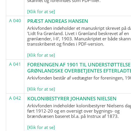
skannet og forefindes som PDF-filer.
[Klik for at se]
A 040
PRÆST ANDREAS HANSEN
Arkivfonden indeholder et manuskript skrevet på d
'Lidt fra Grønland. Livet i Grønland beskrevet af en
grønlænder, I-II', 1903. Manuskriptet er både skann
transskriberet og findes i PDF-version.
[Klik for at se]
A 041
FORENINGEN AF 1901 TIL UNDERSTØTTELSE
GRØNLANDSKE OVERBETJENTES EFTERLADT
Arkivfonden består af vedtægter for foreningen, 19
[Klik for at se]
A 042
KOLONIBESTYRER JOHANNES NIELSEN
Arkivfonden indeholder kolonibestyrer Nielsens d
ført 1912-20 og en oversigt over bygnings- og
brændvæsen baseret bl.a. på Instrux af 1873.
[Klik for at se]