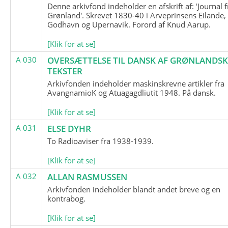
Denne arkivfond indeholder en afskrift af: 'Journal f
Grønland'. Skrevet 1830-40 i Arveprinsens Eilande,
Godhavn og Upernavik. Forord af Knud Aarup.
[Klik for at se]
A 030
OVERSÆTTELSE TIL DANSK AF GRØNLANDSK
TEKSTER
Arkivfonden indeholder maskinskrevne artikler fra
AvangnamioK og Atuagagdliutit 1948. På dansk.
[Klik for at se]
A 031
ELSE DYHR
To Radioaviser fra 1938-1939.
[Klik for at se]
A 032
ALLAN RASMUSSEN
Arkivfonden indeholder blandt andet breve og en
kontrabog.
[Klik for at se]