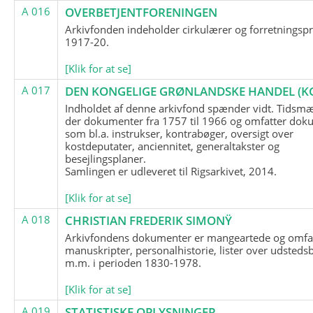
A 016
OVERBETJENTFORENINGEN
Arkivfonden indeholder cirkulærer og forretningspr
1917-20.
[Klik for at se]
A 017
DEN KONGELIGE GRØNLANDSKE HANDEL (K
Indholdet af denne arkivfond spænder vidt. Tidsmæ
der dokumenter fra 1757 til 1966 og omfatter dok
som bl.a. instrukser, kontrabøger, oversigt over
kostdeputater, anciennitet, generaltakster og
besejlingsplaner.
Samlingen er udleveret til Rigsarkivet, 2014.
[Klik for at se]
A 018
CHRISTIAN FREDERIK SIMONŸ
Arkivfondens dokumenter er mangeartede og omfa
manuskripter, personalhistorie, lister over udsteds
m.m. i perioden 1830-1978.
[Klik for at se]
A 019
STATISTISKE OPLYSNINGER