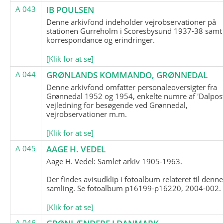
A 043
IB POULSEN
Denne arkivfond indeholder vejrobservationer på
stationen Gurreholm i Scoresbysund 1937-38 samt
korrespondance og erindringer.
[Klik for at se]
A 044
GRØNLANDS KOMMANDO, GRØNNEDAL
Denne arkivfond omfatter personaleoversigter fra
Grønnedal 1952 og 1954, enkelte numre af 'Dalpost
vejledning for besøgende ved Grønnedal,
vejrobservationer m.m.
[Klik for at se]
A 045
AAGE H. VEDEL
Aage H. Vedel: Samlet arkiv 1905-1963.
Der findes avisudklip i fotoalbum relateret til denn
samling. Se fotoalbum p16199-p16220, 2004-002.
[Klik for at se]
A 046