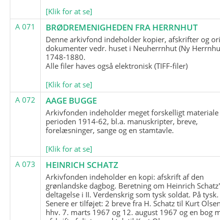
[Klik for at se]
A 071
BRØDREMENIGHEDEN FRA HERRNHUT
Denne arkivfond indeholder kopier, afskrifter og or
dokumenter vedr. huset i Neuherrnhut (Ny Herrnhut
1748-1880.
Alle filer haves også elektronisk (TIFF-filer)
[Klik for at se]
A 072
AAGE BUGGE
Arkivfonden indeholder meget forskelligt materiale 
perioden 1914-62, bl.a. manuskripter, breve,
forelæsninger, sange og en stamtavle.
[Klik for at se]
A 073
HEINRICH SCHATZ
Arkivfonden indeholder en kopi: afskrift af den
grønlandske dagbog. Beretning om Heinrich Schatz
deltagelse i II. Verdenskrig som tysk soldat. På tysk.
Senere er tilføjet: 2 breve fra H. Schatz til Kurt Olsen
hhv. 7. marts 1967 og 12. august 1967 og en bog 