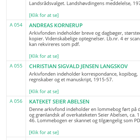
Landsrådsvalget. Landshøvdingens meddelelse, 19
[Klik for at se]
A 054
ANDREAS KORNERUP
Arkivfonden indeholder breve og dagbøger, største
kopier. Videnskabelige optegnelser. Lb.nr. 4 er sca
kan rekvireres som pdf.
[Klik for at se]
A 055
CHRISTIAN SIGVALD JENSEN LANGSKOV
Arkivfonden indeholder korrespondance, kopibog,
regnskaber og et manuskript, 1915-57.
[Klik for at se]
A 056
KATEKET SEIER ABELSEN
Denne arkivfond indeholder en lommebog ført på 
og grønlandsk af overkateketen Seier Abelsen, ca. 
46. Lommebogen er skannet og tilgængelig som PDF
[Klik for at se]