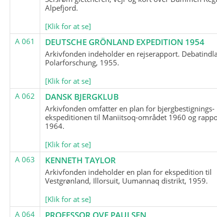
Alpefjord.
[Klik for at se]
A 061
DEUTSCHE GRÖNLAND EXPEDITION 1954
Arkivfonden indeholder en rejserapport. Debatindl
Polarforschung, 1955.
[Klik for at se]
A 062
DANSK BJERGKLUB
Arkivfonden omfatter en plan for bjergbestignings-
ekspeditionen til Maniitsoq-området 1960 og rappo
1964.
[Klik for at se]
A 063
KENNETH TAYLOR
Arkivfonden indeholder en plan for ekspedition til
Vestgrønland, Illorsuit, Uumannaq distrikt, 1959.
[Klik for at se]
A 064
PROFESSOR OVE PAULSEN