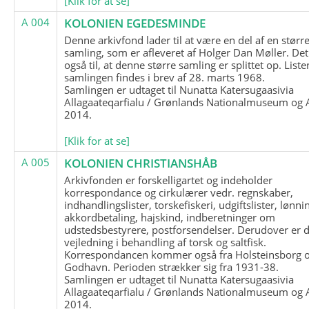
[Klik for at se]
A 004
KOLONIEN EGEDESMINDE
Denne arkivfond lader til at være en del af en størr
samling, som er afleveret af Holger Dan Møller. Det
også til, at denne større samling er splittet op. List
samlingen findes i brev af 28. marts 1968.
Samlingen er udtaget til Nunatta Katersugaasivia
Allagaateqarfialu / Grønlands Nationalmuseum og A
2014.
[Klik for at se]
A 005
KOLONIEN CHRISTIANSHÅB
Arkivfonden er forskelligartet og indeholder
korrespondance og cirkulærer vedr. regnskaber,
indhandlingslister, torskefiskeri, udgiftslister, lønni
akkordbetaling, hajskind, indberetninger om
udstedsbestyrere, postforsendelser. Derudover er 
vejledning i behandling af torsk og saltfisk.
Korrespondancen kommer også fra Holsteinsborg 
Godhavn. Perioden strækker sig fra 1931-38.
Samlingen er udtaget til Nunatta Katersugaasivia
Allagaateqarfialu / Grønlands Nationalmuseum og A
2014.