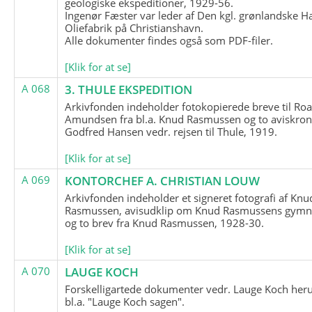
geologiske ekspeditioner, 1929-56.
Ingenør Fæster var leder af Den kgl. grønlandske H
Oliefabrik på Christianshavn.
Alle dokumenter findes også som PDF-filer.
[Klik for at se]
A 068
3. THULE EKSPEDITION
Arkivfonden indeholder fotokopierede breve til Roa
Amundsen fra bl.a. Knud Rasmussen og to aviskron
Godfred Hansen vedr. rejsen til Thule, 1919.
[Klik for at se]
A 069
KONTORCHEF A. CHRISTIAN LOUW
Arkivfonden indeholder et signeret fotografi af Knu
Rasmussen, avisudklip om Knud Rasmussens gymna
og to brev fra Knud Rasmussen, 1928-30.
[Klik for at se]
A 070
LAUGE KOCH
Forskelligartede dokumenter vedr. Lauge Koch her
bl.a. "Lauge Koch sagen".