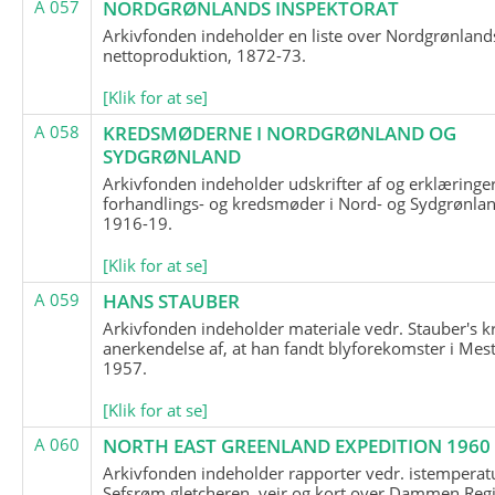
A 057
NORDGRØNLANDS INSPEKTORAT
Arkivfonden indeholder en liste over Nordgrønland
nettoproduktion, 1872-73.
[Klik for at se]
A 058
KREDSMØDERNE I NORDGRØNLAND OG
SYDGRØNLAND
Arkivfonden indeholder udskrifter af og erklæringer
forhandlings- og kredsmøder i Nord- og Sydgrønlan
1916-19.
[Klik for at se]
A 059
HANS STAUBER
Arkivfonden indeholder materiale vedr. Stauber's k
anerkendelse af, at han fandt blyforekomster i Mest
1957.
[Klik for at se]
A 060
NORTH EAST GREENLAND EXPEDITION 1960
Arkivfonden indeholder rapporter vedr. istemperatu
Sefsrøm gletcheren, vejr og kort over Dammen Reg