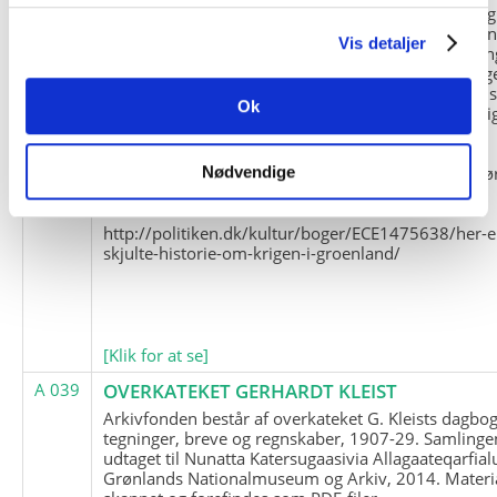
og Marius Jensen som medlem. Marius Jensens da
befinder sig i Militärhistorisches Museum i Dresde
Vis detaljer
(Tyskland). Kopierne af Friedrich Littmanns erindrin
klausuleret iht. aftalen med giveren og Franz Seling
Kontakt venligst Arktisk Instituts ledelse i forbinde
Ok
brugen af materialet til studie- og forskningsmæssi
formål.
Nedenunder findes et link til en presseartikel vedr
Nødvendige
historien om Nordøstgrønlands Slædepatrulje:
http://politiken.dk/kultur/boger/ECE1475638/her-e
skjulte-historie-om-krigen-i-groenland/
[Klik for at se]
A 039
OVERKATEKET GERHARDT KLEIST
Arkivfonden består af overkateket G. Kleists dagbog
tegninger, breve og regnskaber, 1907-29. Samlinge
udtaget til Nunatta Katersugaasivia Allagaateqarfial
Grønlands Nationalmuseum og Arkiv, 2014. Materia