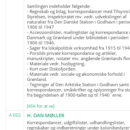
Samlingen indeholder følgende:
- Regnskab og bilag, korrespondancer med Tilsynsr
Styrelsen, Inspektoratet mv. vedr. udvekslingen af
naturalier fra Den Danske Station i Godhavn i perio
1906 til 1947
- Accessionslister, mailinglister og korrespondanc
Danmark og Grønland under biblioteket i perioden 
1906 til 1946.
- Sager fra lokalpolitisk virksomhed fra 1915 til 194
- Porsilds private korrespondance og artikler,
manuskripter, notater mv. angående Grønlands flor
- Materiale vedr. husbygning.
- Kort over Diskofjorden.
- Materiale vedr. sociale og økonomiske forhold i
Grønland.
- Tegninger af Den Arktiske Station i Godhavn samt
korrespondancer, småskrifter og oplysninger fra st
fra begyndelsen af 1900-tallet op til 1940`erne.
[Klik for at se]
A 002
H. DAN MØLLER
Korrespondancer, udgiftslister, udhandlingslister,
regnskaber og indberetninger under kolonibestyrer