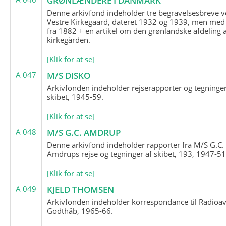
GRØNLÆNDERE I DANMARK
Denne arkivfond indeholder tre begravelsesbreve v
Vestre Kirkegaard, dateret 1932 og 1939, men med
fra 1882 + en artikel om den grønlandske afdeling 
kirkegården.
[Klik for at se]
A 047
M/S DISKO
Arkivfonden indeholder rejserapporter og tegninge
skibet, 1945-59.
[Klik for at se]
A 048
M/S G.C. AMDRUP
Denne arkivfond indeholder rapporter fra M/S G.C.
Amdrups rejse og tegninger af skibet, 193, 1947-51
[Klik for at se]
A 049
KJELD THOMSEN
Arkivfonden indeholder korrespondance til Radioav
Godthåb, 1965-66.