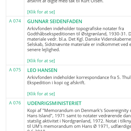
afskrift af digte med tak til Kurt Olsen.
[Klik for at se]
A 074
GUNNAR SEIDENFADEN
Arkivfonden indeholder topografiske notater fra
Godthåbsekspeditionen til Østgrønland, 1930-31.
materiale vedr. bl.a. Det Kgl. Danske Videnskabern
Selskab, Sidstnævnte materiale er indkommet ved 
senere lejlighed.
[Klik for at se]
A 075
LEO HANSEN
Arkivfonden indeholder korrespondance fra 5. Thul
Ekspedition i kopi og afskrift.
[Klik for at se]
A 076
UDENRIGSMINISTERIET
Kopi af "Memorandum on Denmark's Sovereignity 
Hans Island", 1971 samt to notater vedrørende dan
statslig aktivitet i Nordgrønland, 1972. Notat i tilkn
til UM's memorandum om Hans Ø 1971, udfærdige