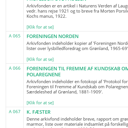
Arkivfonden er en artikel i Naturens Verden af Lau
vedr. hans rejse 1921 og to breve fra Morten Porsil
Kochs manus, 1922.
[Klik for at se]
A 065
FORENINGEN NORDEN
Arkivfonden indeholder kopier af 'Foreningen Nor
lister over lysbilledforedrag om Grønland, 1965-69'
[Klik for at se]
A 066
FORENINGEN TIL FREMME AF KUNDSKAB O
POLAREGNENE
Arkivfonden indeholder en fotokopi af 'Protokol for
Foreningen til Fremme af Kundskab om Polaregnene
Særdeleshed af Grønland, 1881-1909'.
[Klik for at se]
A 067
K. FÆSTER
Denne arkivfond indeholder breve, rapport om grø
marmor, liste over materiale indsamlet på forskelli