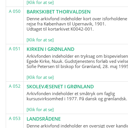
[Klik for at se]
A 050
BARKSKIBET THORVALDSEN
Denne arkivfond indeholder kort over isforholdene
rejse fra København til Upernavik, 1901.
Udtaget til kortarkivet K0042-001.
[Klik for at se]
A 051
KIRKEN I GRØNLAND
Arkivfonden indeholder en tryksag om bispevielsen
Egede Kirke, Nuuk. Gudstjenestens forløb ved viels
Sofie Petersen til biskop for Grønland, 28. maj 199
[Klik for at se]
A 052
SKOLEVÆSENET I GRØNLAND
Arkivfonden indeholder et småtryk om faglig
kursusvirksomhed i 1977. På dansk og grønlandsk.
[Klik for at se]
A 053
LANDSRÅDENE
Denne arkivfond indeholder en oversigt over kandid