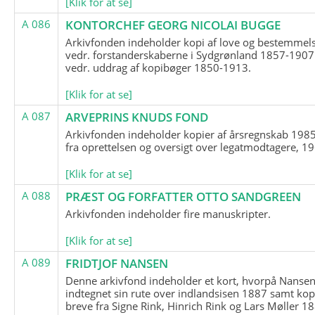
[Klik for at se]
A 086
KONTORCHEF GEORG NICOLAI BUGGE
Arkivfonden indeholder kopi af love og bestemmel
vedr. forstanderskaberne i Sydgrønland 1857-1907
vedr. uddrag af kopibøger 1850-1913.
[Klik for at se]
A 087
ARVEPRINS KNUDS FOND
Arkivfonden indeholder kopier af årsregnskab 1985
fra oprettelsen og oversigt over legatmodtagere, 1
[Klik for at se]
A 088
PRÆST OG FORFATTER OTTO SANDGREEN
Arkivfonden indeholder fire manuskripter.
[Klik for at se]
A 089
FRIDTJOF NANSEN
Denne arkivfond indeholder et kort, hvorpå Nansen
indtegnet sin rute over indlandsisen 1887 samt kop
breve fra Signe Rink, Hinrich Rink og Lars Møller 1