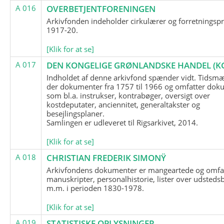
A 016
OVERBETJENTFORENINGEN
Arkivfonden indeholder cirkulærer og forretningspr
1917-20.
[Klik for at se]
A 017
DEN KONGELIGE GRØNLANDSKE HANDEL (K
Indholdet af denne arkivfond spænder vidt. Tidsmæ
der dokumenter fra 1757 til 1966 og omfatter dok
som bl.a. instrukser, kontrabøger, oversigt over
kostdeputater, anciennitet, generaltakster og
besejlingsplaner.
Samlingen er udleveret til Rigsarkivet, 2014.
[Klik for at se]
A 018
CHRISTIAN FREDERIK SIMONŸ
Arkivfondens dokumenter er mangeartede og omfa
manuskripter, personalhistorie, lister over udsteds
m.m. i perioden 1830-1978.
[Klik for at se]
A 019
STATISTISKE OPLYSNINGER