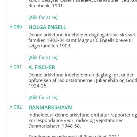
Ritenbenk, 1901.
[Klik for at se]
A 080
HOLGA ENGELL
Denne arkivfond indeholder dagbogsbreve skrevet t
familien 1903-04 samt Magnus C Engells breve til
svigerfamilien 1903.
[Klik for at se]
A 081
A. FISCHER
Denne arkivfond indeholder en dagbog ført under
opførelsen af radiostationerne i Julianehåb og Godt
1924-25.
[Klik for at se]
A 082
DANMARKSHAVN
Indholdet af denne arkivfond omfatter rapporter o
korrespondance vedr. radio- og vejrstationen
Danmarkshavn 1948-58.
Samlingen er udleveret til Rigsarkivet, 2014.