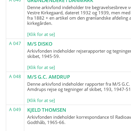
GRØNLÆNDERE I DANMARK
Denne arkivfond indeholder tre begravelsesbreve v
Vestre Kirkegaard, dateret 1932 og 1939, men med
fra 1882 + en artikel om den grønlandske afdeling 
kirkegården.
[Klik for at se]
A 047
M/S DISKO
Arkivfonden indeholder rejserapporter og tegninge
skibet, 1945-59.
[Klik for at se]
A 048
M/S G.C. AMDRUP
Denne arkivfond indeholder rapporter fra M/S G.C.
Amdrups rejse og tegninger af skibet, 193, 1947-51
[Klik for at se]
A 049
KJELD THOMSEN
Arkivfonden indeholder korrespondance til Radioav
Godthåb, 1965-66.