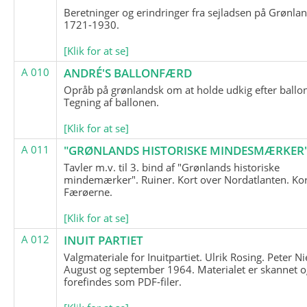
Beretninger og erindringer fra sejladsen på Grønla
1721-1930.
[Klik for at se]
A 010
ANDRÉ'S BALLONFÆRD
Opråb på grønlandsk om at holde udkig efter ballo
Tegning af ballonen.
[Klik for at se]
A 011
"GRØNLANDS HISTORISKE MINDESMÆRKER
Tavler m.v. til 3. bind af "Grønlands historiske
mindemærker". Ruiner. Kort over Nordatlanten. Kor
Færøerne.
[Klik for at se]
A 012
INUIT PARTIET
Valgmateriale for Inuitpartiet. Ulrik Rosing. Peter Ni
August og september 1964. Materialet er skannet o
forefindes som PDF-filer.