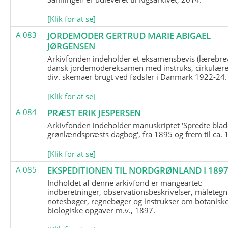
[Klik for at se]
A 083
JORDEMODER GERTRUD MARIE ABIGAEL
JØRGENSEN
Arkivfonden indeholder et eksamensbevis (lærebre
dansk jordemodereksamen med instruks, cirkulære
div. skemaer brugt ved fødsler i Danmark 1922-24.
[Klik for at se]
A 084
PRÆST ERIK JESPERSEN
Arkivfonden indeholder manuskriptet 'Spredte blad
grønlændspræsts dagbog', fra 1895 og frem til ca. 
[Klik for at se]
A 085
EKSPEDITIONEN TIL NORDGRØNLAND I 189
Indholdet af denne arkivfond er mangeartet:
indberetninger, observationsbeskrivelser, måletegn
notesbøger, regnebøger og instrukser om botanisk
biologiske opgaver m.v., 1897.