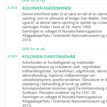
[Klik for at se]
A 004
KOLONIEN EGEDESMINDE
Denne arkivfond lader til at være en del af en størr
samling, som er afleveret af Holger Dan Møller. Det
også til, at denne større samling er splittet op. List
samlingen findes i brev af 28. marts 1968.
Samlingen er udtaget til Nunatta Katersugaasivia
Allagaateqarfialu / Grønlands Nationalmuseum og A
2014.
[Klik for at se]
A 005
KOLONIEN CHRISTIANSHÅB
Arkivfonden er forskelligartet og indeholder
korrespondance og cirkulærer vedr. regnskaber,
indhandlingslister, torskefiskeri, udgiftslister, lønni
akkordbetaling, hajskind, indberetninger om
udstedsbestyrere, postforsendelser. Derudover er 
vejledning i behandling af torsk og saltfisk.
Korrespondancen kommer også fra Holsteinsborg 
Godhavn. Perioden strækker sig fra 1931-38.
Samlingen er udtaget til Nunatta Katersugaasivia
Allagaateqarfialu / Grønlands Nationalmuseum og A
2014.