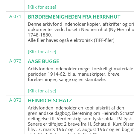
[Klik for at se]
A 071
BRØDREMENIGHEDEN FRA HERRNHUT
Denne arkivfond indeholder kopier, afskrifter og or
dokumenter vedr. huset i Neuherrnhut (Ny Herrnhut
1748-1880.
Alle filer haves også elektronisk (TIFF-filer)
[Klik for at se]
A 072
AAGE BUGGE
Arkivfonden indeholder meget forskelligt materiale 
perioden 1914-62, bl.a. manuskripter, breve,
forelæsninger, sange og en stamtavle.
[Klik for at se]
A 073
HEINRICH SCHATZ
Arkivfonden indeholder en kopi: afskrift af den
grønlandske dagbog. Beretning om Heinrich Schatz
deltagelse i II. Verdenskrig som tysk soldat. På tysk.
Senere er tilføjet: 2 breve fra H. Schatz til Kurt Olsen
hhv. 7. marts 1967 og 12. august 1967 og en bog 