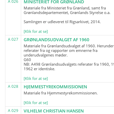
A 026
MINISTERIET FOR GRØNLAND
Materiale fra Ministeriet fra Grønland, samt fra
Grønlandsdepartementet, Grønlands Styrelse o.a.
Samlingen er udleveret til Rigsarkivet, 2014.
[Klik for at se]
A 027
GRØNLANDSUDVALGET AF 1960
Materiale fra Grønlandsudvalget af 1960. Herunder
referater fra og rapporter om emnerne fra
underudvalgenes møder.
G60
NB: A498 Grønlandsudvalgets referater fra 1960, 1
1962 er identiske.
[Klik for at se]
A 028
HJEMMESTYREKOMMISSIONEN
Materiale fra Hjemmestyrekommissionen.
[Klik for at se]
A 029
VILHELM CHRISTIAN HANSEN