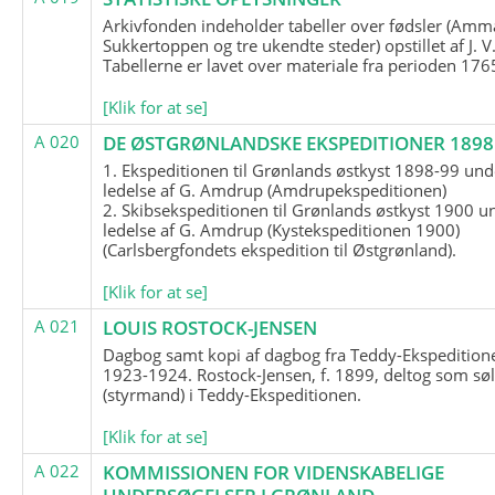
Arkivfonden indeholder tabeller over fødsler (Amma
Sukkertoppen og tre ukendte steder) opstillet af J. V
Tabellerne er lavet over materiale fra perioden 17
[Klik for at se]
A 020
DE ØSTGRØNLANDSKE EKSPEDITIONER 1898 
1. Ekspeditionen til Grønlands østkyst 1898-99 und
ledelse af G. Amdrup (Amdrupekspeditionen)
2. Skibsekspeditionen til Grønlands østkyst 1900 u
ledelse af G. Amdrup (Kystekspeditionen 1900)
(Carlsbergfondets ekspedition til Østgrønland).
[Klik for at se]
A 021
LOUIS ROSTOCK-JENSEN
Dagbog samt kopi af dagbog fra Teddy-Ekspedition
1923-1924. Rostock-Jensen, f. 1899, deltog som søl
(styrmand) i Teddy-Ekspeditionen.
[Klik for at se]
A 022
KOMMISSIONEN FOR VIDENSKABELIGE