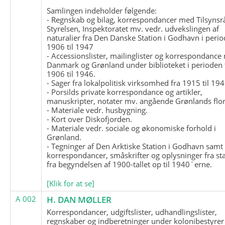
Samlingen indeholder følgende:
- Regnskab og bilag, korrespondancer med Tilsynsr
Styrelsen, Inspektoratet mv. vedr. udvekslingen af
naturalier fra Den Danske Station i Godhavn i perio
1906 til 1947
- Accessionslister, mailinglister og korrespondanc
Danmark og Grønland under biblioteket i perioden 
1906 til 1946.
- Sager fra lokalpolitisk virksomhed fra 1915 til 194
- Porsilds private korrespondance og artikler,
manuskripter, notater mv. angående Grønlands flor
- Materiale vedr. husbygning.
- Kort over Diskofjorden.
- Materiale vedr. sociale og økonomiske forhold i
Grønland.
- Tegninger af Den Arktiske Station i Godhavn samt
korrespondancer, småskrifter og oplysninger fra st
fra begyndelsen af 1900-tallet op til 1940`erne.
[Klik for at se]
A 002
H. DAN MØLLER
Korrespondancer, udgiftslister, udhandlingslister,
regnskaber og indberetninger under kolonibestyrer