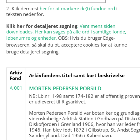
2. Klik dernæst
her for at markere de(t) fundne ord
i
teksten nedenfor.
Klik her for detaljeret søgning
. Vent mens siden
downloades. Her kan søges på alle ord i samtlige fonde,
løbenumre og enheder.
OBS: Hvis du bruger Edge-
browseren, så skal du pt. acceptere cookies for at kunne
bruge detaljeret søgning.
Arkiv
Arkivfondens titel samt kort beskrivelse
Fond
A 001
MORTEN PEDERSEN PORSILD
NB: Lb.nr. 1-98 samt 174-182 er af offentlig prove
er udleveret til Rigsarkivet.
Morten Pedersen Porsild var botaniker og grundla
videnskabelige Arktisk Station i Godhavn på Disko 
Diskofjorden i Grønland 1906, hvor han var leder fr
1946. Han blev født 1872 i Glibstrup, St. Andst Sogn
Sønderjylland. Død 1956 i København.