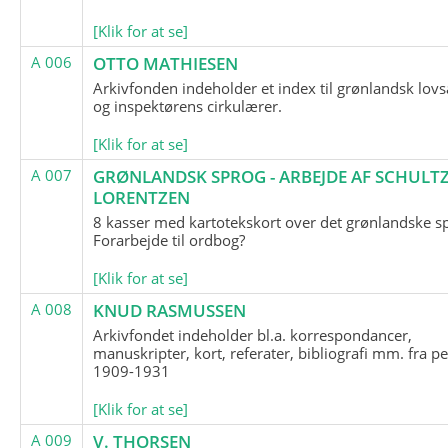
[Klik for at se]
A 006
OTTO MATHIESEN
Arkivfonden indeholder et index til grønlandsk lov
og inspektørens cirkulærer.
[Klik for at se]
A 007
GRØNLANDSK SPROG - ARBEJDE AF SCHULTZ
LORENTZEN
8 kasser med kartotekskort over det grønlandske s
Forarbejde til ordbog?
[Klik for at se]
A 008
KNUD RASMUSSEN
Arkivfondet indeholder bl.a. korrespondancer,
manuskripter, kort, referater, bibliografi mm. fra p
1909-1931
[Klik for at se]
A 009
V. THORSEN