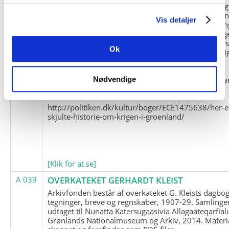
og Marius Jensen som medlem. Marius Jensens da
befinder sig i Militärhistorisches Museum i Dresde
Vis detaljer
(Tyskland). Kopierne af Friedrich Littmanns erindrin
klausuleret iht. aftalen med giveren og Franz Seling
Kontakt venligst Arktisk Instituts ledelse i forbinde
Ok
brugen af materialet til studie- og forskningsmæssi
formål.
Nedenunder findes et link til en presseartikel vedr
Nødvendige
historien om Nordøstgrønlands Slædepatrulje:
http://politiken.dk/kultur/boger/ECE1475638/her-e
skjulte-historie-om-krigen-i-groenland/
[Klik for at se]
A 039
OVERKATEKET GERHARDT KLEIST
Arkivfonden består af overkateket G. Kleists dagbog
tegninger, breve og regnskaber, 1907-29. Samlinge
udtaget til Nunatta Katersugaasivia Allagaateqarfial
Grønlands Nationalmuseum og Arkiv, 2014. Materia