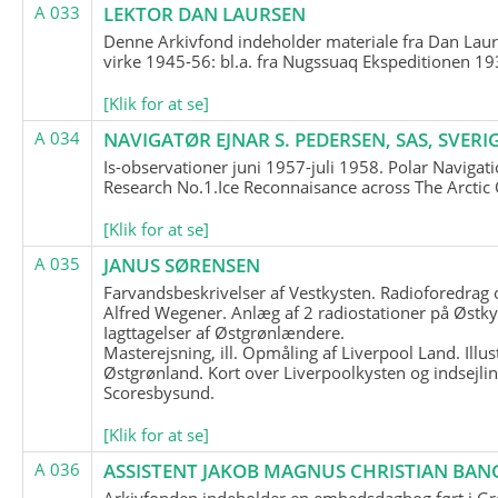
A 033
LEKTOR DAN LAURSEN
Denne Arkivfond indeholder materiale fra Dan Lau
virke 1945-56: bl.a. fra Nugssuaq Ekspeditionen 19
[Klik for at se]
A 034
NAVIGATØR EJNAR S. PEDERSEN, SAS, SVERI
Is-observationer juni 1957-juli 1958. Polar Navigat
Research No.1.Ice Reconnaisance across The Arctic
[Klik for at se]
A 035
JANUS SØRENSEN
Farvandsbeskrivelser af Vestkysten. Radioforedrag
Alfred Wegener. Anlæg af 2 radiostationer på Østky
Iagttagelser af Østgrønlændere.
Masterejsning, ill. Opmåling af Liverpool Land. Illus
Østgrønland. Kort over Liverpoolkysten og indsejlin
Scoresbysund.
[Klik for at se]
A 036
ASSISTENT JAKOB MAGNUS CHRISTIAN BAN
Arkivfonden indeholder en embedsdagbog ført i G