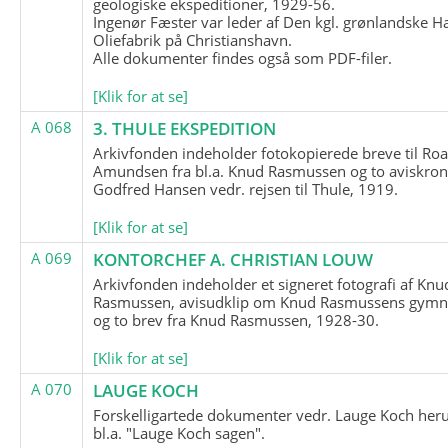
geologiske ekspeditioner, 1929-56.
Ingenør Fæster var leder af Den kgl. grønlandske H
Oliefabrik på Christianshavn.
Alle dokumenter findes også som PDF-filer.
[Klik for at se]
A 068
3. THULE EKSPEDITION
Arkivfonden indeholder fotokopierede breve til Roa
Amundsen fra bl.a. Knud Rasmussen og to aviskron
Godfred Hansen vedr. rejsen til Thule, 1919.
[Klik for at se]
A 069
KONTORCHEF A. CHRISTIAN LOUW
Arkivfonden indeholder et signeret fotografi af Knu
Rasmussen, avisudklip om Knud Rasmussens gymna
og to brev fra Knud Rasmussen, 1928-30.
[Klik for at se]
A 070
LAUGE KOCH
Forskelligartede dokumenter vedr. Lauge Koch her
bl.a. "Lauge Koch sagen".