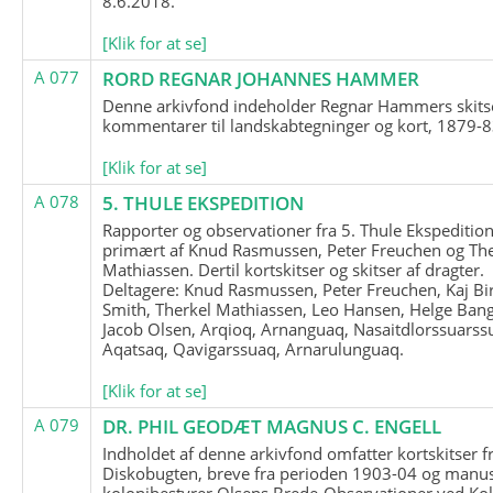
8.6.2018.
[Klik for at se]
A 077
RORD REGNAR JOHANNES HAMMER
Denne arkivfond indeholder Regnar Hammers skits
kommentarer til landskabtegninger og kort, 1879-8
[Klik for at se]
A 078
5. THULE EKSPEDITION
Rapporter og observationer fra 5. Thule Ekspedition
primært af Knud Rasmussen, Peter Freuchen og The
Mathiassen. Dertil kortskitser og skitser af dragter.
Deltagere: Knud Rasmussen, Peter Freuchen, Kaj Bir
Smith, Therkel Mathiassen, Leo Hansen, Helge Bang
Jacob Olsen, Arqioq, Arnanguaq, Nasaitdlorssuarss
Aqatsaq, Qavigarssuaq, Arnarulunguaq.
[Klik for at se]
A 079
DR. PHIL GEODÆT MAGNUS C. ENGELL
Indholdet af denne arkivfond omfatter kortskitser f
Diskobugten, breve fra perioden 1903-04 og manus
kolonibestyrer Olsens Brede-Observationer ved Ko