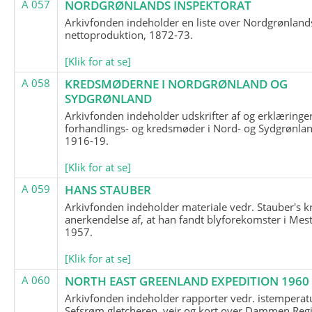
A 057
NORDGRØNLANDS INSPEKTORAT
Arkivfonden indeholder en liste over Nordgrønland
nettoproduktion, 1872-73.
[Klik for at se]
A 058
KREDSMØDERNE I NORDGRØNLAND OG
SYDGRØNLAND
Arkivfonden indeholder udskrifter af og erklæringer
forhandlings- og kredsmøder i Nord- og Sydgrønlan
1916-19.
[Klik for at se]
A 059
HANS STAUBER
Arkivfonden indeholder materiale vedr. Stauber's k
anerkendelse af, at han fandt blyforekomster i Mest
1957.
[Klik for at se]
A 060
NORTH EAST GREENLAND EXPEDITION 1960
Arkivfonden indeholder rapporter vedr. istemperatu
Sefsrøm gletcheren, vejr og kort over Dammen Reg