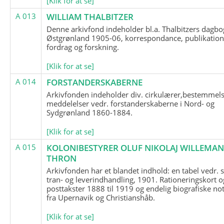
[Klik for at se]
A 013
WILLIAM THALBITZER
Denne arkivfond indeholder bl.a. Thalbitzers dagbo
Østgrønland 1905-06, korrespondance, publikation
fordrag og forskning.
[Klik for at se]
A 014
FORSTANDERSKABERNE
Arkivfonden indeholder div. cirkulærer,bestemmels
meddelelser vedr. forstanderskaberne i Nord- og
Sydgrønland 1860-1884.
[Klik for at se]
A 015
KOLONIBESTYRER OLUF NIKOLAJ WILLEMA
THRON
Arkivfonden har et blandet indhold: en tabel vedr.
tran- og leverindhandling, 1901. Rationeringskort o
posttakster 1888 til 1919 og endelig biografiske no
fra Upernavik og Christianshåb.
[Klik for at se]