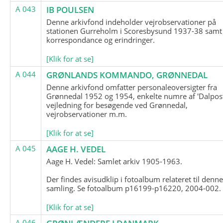
A 043
IB POULSEN
Denne arkivfond indeholder vejrobservationer på
stationen Gurreholm i Scoresbysund 1937-38 samt
korrespondance og erindringer.
[Klik for at se]
A 044
GRØNLANDS KOMMANDO, GRØNNEDAL
Denne arkivfond omfatter personaleoversigter fra
Grønnedal 1952 og 1954, enkelte numre af 'Dalpost
vejledning for besøgende ved Grønnedal,
vejrobservationer m.m.
[Klik for at se]
A 045
AAGE H. VEDEL
Aage H. Vedel: Samlet arkiv 1905-1963.
Der findes avisudklip i fotoalbum relateret til denn
samling. Se fotoalbum p16199-p16220, 2004-002.
[Klik for at se]
A 046