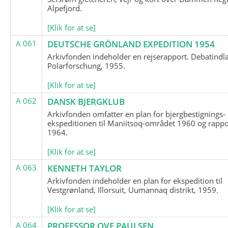
Alpefjord.
[Klik for at se]
A 061
DEUTSCHE GRÖNLAND EXPEDITION 1954
Arkivfonden indeholder en rejserapport. Debatindl
Polarforschung, 1955.
[Klik for at se]
A 062
DANSK BJERGKLUB
Arkivfonden omfatter en plan for bjergbestignings-
ekspeditionen til Maniitsoq-området 1960 og rappo
1964.
[Klik for at se]
A 063
KENNETH TAYLOR
Arkivfonden indeholder en plan for ekspedition til
Vestgrønland, Illorsuit, Uumannaq distrikt, 1959.
[Klik for at se]
A 064
PROFESSOR OVE PAULSEN