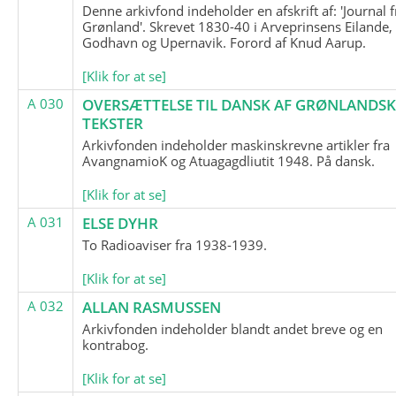
Denne arkivfond indeholder en afskrift af: 'Journal f
Grønland'. Skrevet 1830-40 i Arveprinsens Eilande,
Godhavn og Upernavik. Forord af Knud Aarup.
[Klik for at se]
A 030
OVERSÆTTELSE TIL DANSK AF GRØNLANDSK
TEKSTER
Arkivfonden indeholder maskinskrevne artikler fra
AvangnamioK og Atuagagdliutit 1948. På dansk.
[Klik for at se]
A 031
ELSE DYHR
To Radioaviser fra 1938-1939.
[Klik for at se]
A 032
ALLAN RASMUSSEN
Arkivfonden indeholder blandt andet breve og en
kontrabog.
[Klik for at se]