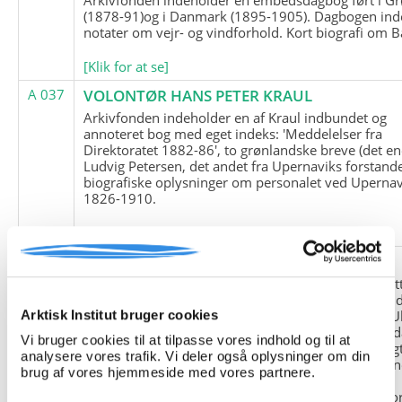
(1878-91)og i Danmark (1895-1905). Dagbogen ind
notater om vejr- og vindforhold. Kort biografi om B
[Klik for at se]
A 037
VOLONTØR HANS PETER KRAUL
Arkivfonden indeholder en af Kraul indbundet og
annoteret bog med eget indeks: 'Meddelelser fra
Direktoratet 1882-86', to grønlandske breve (det en
Ludvig Petersen, det andet fra Upernaviks forstand
biografiske oplysninger om personalet ved Upernav
1826-1910.
[Klik for at se]
A 038
FRIEDRICH LITTMANN
Denne arkivfond indeholder en kopi af Friedrich Li
upublicerede erindringer. Originalen befinder sig i 
tyske historiker Franz Selingers privatarkiv i byen U
Arktisk Institut bruger cookies
Tyskland. Friedrich Littmann var en af de tyske sold
Vi bruger cookies til at tilpasse vores indhold og til at
der var med i vejrstationen "Holzauge" i Hansa Bugt
analysere vores trafik. Vi deler også oplysninger om din
Nordøstgrønland under Anden Verdenskrig. Statio
brug af vores hjemmeside med vores partnere.
"Holzauge" blev opdaget af Nordøstgrønlands
Slædepatrulje med Eli Knudsen som medlem og ko