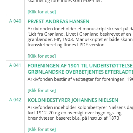
skannet og forefindes som PDF-filer.
[Klik for at se]
A 040
PRÆST ANDREAS HANSEN
Arkivfonden indeholder et manuskript skrevet på d
'Lidt fra Grønland. Livet i Grønland beskrevet af en
grønlænder, I-II', 1903. Manuskriptet er både skann
transskriberet og findes i PDF-version.
[Klik for at se]
A 041
FORENINGEN AF 1901 TIL UNDERSTØTTELSE
GRØNLANDSKE OVERBETJENTES EFTERLADT
Arkivfonden består af vedtægter for foreningen, 19
[Klik for at se]
A 042
KOLONIBESTYRER JOHANNES NIELSEN
Arkivfonden indeholder kolonibestyrer Nielsens d
ført 1912-20 og en oversigt over bygnings- og
brændvæsen baseret bl.a. på Instrux af 1873.
[Klik for at se]