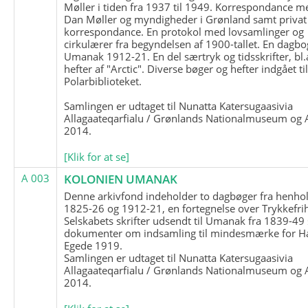
Møller i tiden fra 1937 til 1949. Korrespondance m
Dan Møller og myndigheder i Grønland samt privat
korrespondance. En protokol med lovsamlinger og
cirkulærer fra begyndelsen af 1900-tallet. En dagbo
Umanak 1912-21. En del særtryk og tidsskrifter, bl.
hefter af "Arctic". Diverse bøger og hefter indgået ti
Polarbiblioteket.
Samlingen er udtaget til Nunatta Katersugaasivia
Allagaateqarfialu / Grønlands Nationalmuseum og A
2014.
[Klik for at se]
A 003
KOLONIEN UMANAK
Denne arkivfond indeholder to dagbøger fra henhol
1825-26 og 1912-21, en fortegnelse over Trykkefri
Selskabets skrifter udsendt til Umanak fra 1839-49
dokumenter om indsamling til mindesmærke for H
Egede 1919.
Samlingen er udtaget til Nunatta Katersugaasivia
Allagaateqarfialu / Grønlands Nationalmuseum og A
2014.