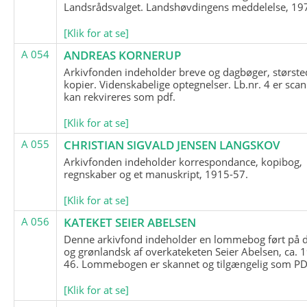
Landsrådsvalget. Landshøvdingens meddelelse, 19
[Klik for at se]
A 054
ANDREAS KORNERUP
Arkivfonden indeholder breve og dagbøger, største
kopier. Videnskabelige optegnelser. Lb.nr. 4 er sca
kan rekvireres som pdf.
[Klik for at se]
A 055
CHRISTIAN SIGVALD JENSEN LANGSKOV
Arkivfonden indeholder korrespondance, kopibog,
regnskaber og et manuskript, 1915-57.
[Klik for at se]
A 056
KATEKET SEIER ABELSEN
Denne arkivfond indeholder en lommebog ført på 
og grønlandsk af overkateketen Seier Abelsen, ca. 
46. Lommebogen er skannet og tilgængelig som PDF
[Klik for at se]