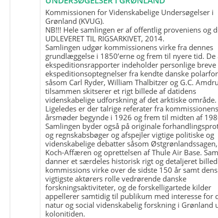
UNDERSØGELSER I GRØNLAND
Kommissionen for Videnskabelige Undersøgelser i
Grønland (KVUG).
NB!!! Hele samlingen er af offentlig proveniens og d
UDLEVERET TIL RIGSARKIVET, 2014.
Samlingen udgør kommissionens virke fra dennes
grundlæggelse i 1850’erne og frem til nyere tid. De
ekspeditionsrapporter indeholder personlige breve
ekspeditionsoptegnelser fra kendte danske polarfo
såsom Carl Ryder, William Thalbitzer og G.C. Amdru
tilsammen skitserer et rigt billede af datidens
videnskabelige udforskning af det arktiske område.
Ligeledes er der talrige referater fra kommissionen
årsmøder begynde i 1926 og frem til midten af 198
Samlingen byder også på originale forhandlingspro
og regnskabsbøger og afspejler vigtige politiske og
videnskabelige debatter såsom Østgrønlandssagen,
Koch-Affæren og oprettelsen af Thule Air Base. Sa
danner et særdeles historisk rigt og detaljeret billed
kommissions virke over de sidste 150 år samt dens
vigtigste aktørers rolle vedrørende danske
forskningsaktiviteter, og de forskelligartede kilder
appellerer samtidig til publikum med interesse for 
natur og social videnskabelig forskning i Grønland
kolonitiden.