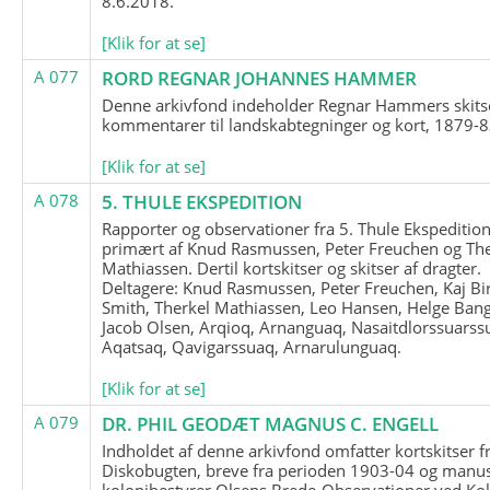
8.6.2018.
[Klik for at se]
A 077
RORD REGNAR JOHANNES HAMMER
Denne arkivfond indeholder Regnar Hammers skits
kommentarer til landskabtegninger og kort, 1879-8
[Klik for at se]
A 078
5. THULE EKSPEDITION
Rapporter og observationer fra 5. Thule Ekspedition
primært af Knud Rasmussen, Peter Freuchen og The
Mathiassen. Dertil kortskitser og skitser af dragter.
Deltagere: Knud Rasmussen, Peter Freuchen, Kaj Bir
Smith, Therkel Mathiassen, Leo Hansen, Helge Bang
Jacob Olsen, Arqioq, Arnanguaq, Nasaitdlorssuarss
Aqatsaq, Qavigarssuaq, Arnarulunguaq.
[Klik for at se]
A 079
DR. PHIL GEODÆT MAGNUS C. ENGELL
Indholdet af denne arkivfond omfatter kortskitser f
Diskobugten, breve fra perioden 1903-04 og manus
kolonibestyrer Olsens Brede-Observationer ved Ko