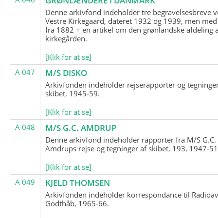
GRØNLÆNDERE I DANMARK
Denne arkivfond indeholder tre begravelsesbreve v
Vestre Kirkegaard, dateret 1932 og 1939, men med
fra 1882 + en artikel om den grønlandske afdeling 
kirkegården.
[Klik for at se]
A 047
M/S DISKO
Arkivfonden indeholder rejserapporter og tegninge
skibet, 1945-59.
[Klik for at se]
A 048
M/S G.C. AMDRUP
Denne arkivfond indeholder rapporter fra M/S G.C.
Amdrups rejse og tegninger af skibet, 193, 1947-51
[Klik for at se]
A 049
KJELD THOMSEN
Arkivfonden indeholder korrespondance til Radioav
Godthåb, 1965-66.