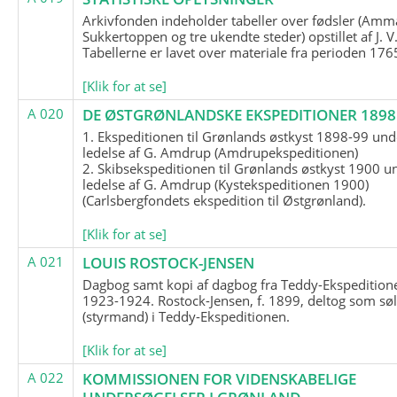
Arkivfonden indeholder tabeller over fødsler (Amma
Sukkertoppen og tre ukendte steder) opstillet af J. V
Tabellerne er lavet over materiale fra perioden 17
[Klik for at se]
A 020
DE ØSTGRØNLANDSKE EKSPEDITIONER 1898 
1. Ekspeditionen til Grønlands østkyst 1898-99 und
ledelse af G. Amdrup (Amdrupekspeditionen)
2. Skibsekspeditionen til Grønlands østkyst 1900 u
ledelse af G. Amdrup (Kystekspeditionen 1900)
(Carlsbergfondets ekspedition til Østgrønland).
[Klik for at se]
A 021
LOUIS ROSTOCK-JENSEN
Dagbog samt kopi af dagbog fra Teddy-Ekspedition
1923-1924. Rostock-Jensen, f. 1899, deltog som søl
(styrmand) i Teddy-Ekspeditionen.
[Klik for at se]
A 022
KOMMISSIONEN FOR VIDENSKABELIGE