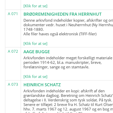
[Klik for at se]
A 071
BRØDREMENIGHEDEN FRA HERRNHUT
Denne arkivfond indeholder kopier, afskrifter og or
dokumenter vedr. huset i Neuherrnhut (Ny Herrnhut
1748-1880.
Alle filer haves også elektronisk (TIFF-filer)
[Klik for at se]
A 072
AAGE BUGGE
Arkivfonden indeholder meget forskelligt materiale 
perioden 1914-62, bl.a. manuskripter, breve,
forelæsninger, sange og en stamtavle.
[Klik for at se]
A 073
HEINRICH SCHATZ
Arkivfonden indeholder en kopi: afskrift af den
grønlandske dagbog. Beretning om Heinrich Schatz
deltagelse i II. Verdenskrig som tysk soldat. På tysk.
Senere er tilføjet: 2 breve fra H. Schatz til Kurt Olsen
hhv. 7. marts 1967 og 12. august 1967 og en bog 