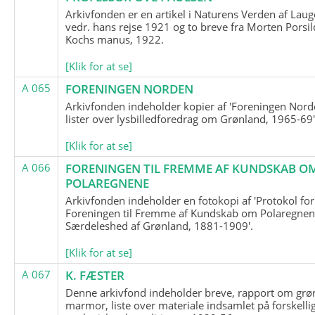
Arkivfonden er en artikel i Naturens Verden af Lau
vedr. hans rejse 1921 og to breve fra Morten Porsil
Kochs manus, 1922.
[Klik for at se]
A 065
FORENINGEN NORDEN
Arkivfonden indeholder kopier af 'Foreningen Nor
lister over lysbilledforedrag om Grønland, 1965-69'
[Klik for at se]
A 066
FORENINGEN TIL FREMME AF KUNDSKAB O
POLAREGNENE
Arkivfonden indeholder en fotokopi af 'Protokol for
Foreningen til Fremme af Kundskab om Polaregnene
Særdeleshed af Grønland, 1881-1909'.
[Klik for at se]
A 067
K. FÆSTER
Denne arkivfond indeholder breve, rapport om grø
marmor, liste over materiale indsamlet på forskelli