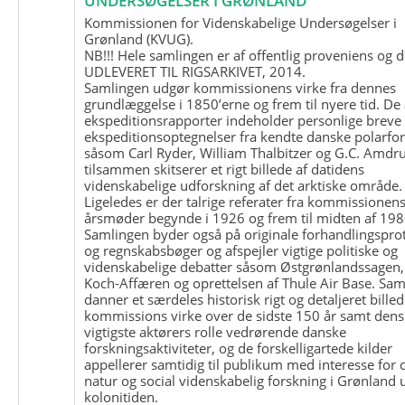
UNDERSØGELSER I GRØNLAND
Kommissionen for Videnskabelige Undersøgelser i
Grønland (KVUG).
NB!!! Hele samlingen er af offentlig proveniens og d
UDLEVERET TIL RIGSARKIVET, 2014.
Samlingen udgør kommissionens virke fra dennes
grundlæggelse i 1850’erne og frem til nyere tid. De
ekspeditionsrapporter indeholder personlige breve
ekspeditionsoptegnelser fra kendte danske polarfo
såsom Carl Ryder, William Thalbitzer og G.C. Amdru
tilsammen skitserer et rigt billede af datidens
videnskabelige udforskning af det arktiske område.
Ligeledes er der talrige referater fra kommissionen
årsmøder begynde i 1926 og frem til midten af 198
Samlingen byder også på originale forhandlingspro
og regnskabsbøger og afspejler vigtige politiske og
videnskabelige debatter såsom Østgrønlandssagen,
Koch-Affæren og oprettelsen af Thule Air Base. Sa
danner et særdeles historisk rigt og detaljeret billed
kommissions virke over de sidste 150 år samt dens
vigtigste aktørers rolle vedrørende danske
forskningsaktiviteter, og de forskelligartede kilder
appellerer samtidig til publikum med interesse for 
natur og social videnskabelig forskning i Grønland
kolonitiden.