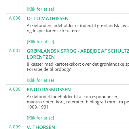
[Klik for at se]
A 006
OTTO MATHIESEN
Arkivfonden indeholder et index til grønlandsk lov
og inspektørens cirkulærer.
[Klik for at se]
A 007
GRØNLANDSK SPROG - ARBEJDE AF SCHULTZ
LORENTZEN
8 kasser med kartotekskort over det grønlandske s
Forarbejde til ordbog?
[Klik for at se]
A 008
KNUD RASMUSSEN
Arkivfondet indeholder bl.a. korrespondancer,
manuskripter, kort, referater, bibliografi mm. fra p
1909-1931
[Klik for at se]
A 009
V. THORSEN