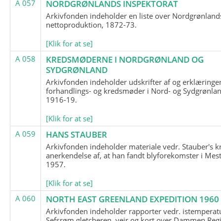
A 057
NORDGRØNLANDS INSPEKTORAT
Arkivfonden indeholder en liste over Nordgrønland
nettoproduktion, 1872-73.
[Klik for at se]
A 058
KREDSMØDERNE I NORDGRØNLAND OG
SYDGRØNLAND
Arkivfonden indeholder udskrifter af og erklæringer
forhandlings- og kredsmøder i Nord- og Sydgrønlan
1916-19.
[Klik for at se]
A 059
HANS STAUBER
Arkivfonden indeholder materiale vedr. Stauber's k
anerkendelse af, at han fandt blyforekomster i Mest
1957.
[Klik for at se]
A 060
NORTH EAST GREENLAND EXPEDITION 1960
Arkivfonden indeholder rapporter vedr. istemperatu
Sefsrøm gletcheren, vejr og kort over Dammen Reg