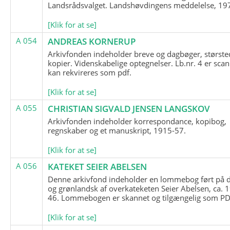
Landsrådsvalget. Landshøvdingens meddelelse, 19
[Klik for at se]
A 054
ANDREAS KORNERUP
Arkivfonden indeholder breve og dagbøger, største
kopier. Videnskabelige optegnelser. Lb.nr. 4 er sca
kan rekvireres som pdf.
[Klik for at se]
A 055
CHRISTIAN SIGVALD JENSEN LANGSKOV
Arkivfonden indeholder korrespondance, kopibog,
regnskaber og et manuskript, 1915-57.
[Klik for at se]
A 056
KATEKET SEIER ABELSEN
Denne arkivfond indeholder en lommebog ført på 
og grønlandsk af overkateketen Seier Abelsen, ca. 
46. Lommebogen er skannet og tilgængelig som PDF
[Klik for at se]