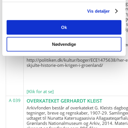
og Marius Jensen som medlem. Marius Jensens da
befinder sig i Militärhistorisches Museum i Dresde
Vis detaljer
(Tyskland). Kopierne af Friedrich Littmanns erindrin
klausuleret iht. aftalen med giveren og Franz Seling
Kontakt venligst Arktisk Instituts ledelse i forbinde
Ok
brugen af materialet til studie- og forskningsmæssi
formål.
Nedenunder findes et link til en presseartikel vedr
Nødvendige
historien om Nordøstgrønlands Slædepatrulje:
http://politiken.dk/kultur/boger/ECE1475638/her-e
skjulte-historie-om-krigen-i-groenland/
[Klik for at se]
A 039
OVERKATEKET GERHARDT KLEIST
Arkivfonden består af overkateket G. Kleists dagbog
tegninger, breve og regnskaber, 1907-29. Samlinge
udtaget til Nunatta Katersugaasivia Allagaateqarfial
Grønlands Nationalmuseum og Arkiv, 2014. Materia