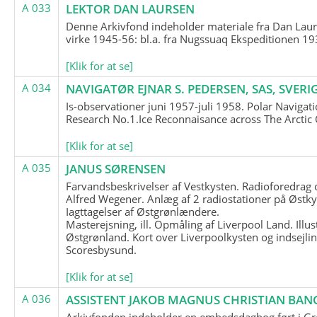
A 033
LEKTOR DAN LAURSEN
Denne Arkivfond indeholder materiale fra Dan Lau
virke 1945-56: bl.a. fra Nugssuaq Ekspeditionen 19
[Klik for at se]
A 034
NAVIGATØR EJNAR S. PEDERSEN, SAS, SVERI
Is-observationer juni 1957-juli 1958. Polar Navigat
Research No.1.Ice Reconnaisance across The Arctic
[Klik for at se]
A 035
JANUS SØRENSEN
Farvandsbeskrivelser af Vestkysten. Radioforedrag
Alfred Wegener. Anlæg af 2 radiostationer på Østky
Iagttagelser af Østgrønlændere.
Masterejsning, ill. Opmåling af Liverpool Land. Illus
Østgrønland. Kort over Liverpoolkysten og indsejlin
Scoresbysund.
[Klik for at se]
A 036
ASSISTENT JAKOB MAGNUS CHRISTIAN BAN
Arkivfonden indeholder en embedsdagbog ført i G