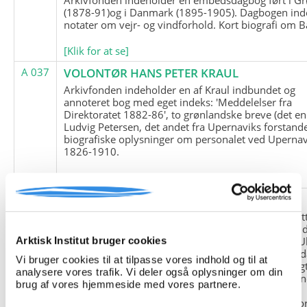
(1878-91)og i Danmark (1895-1905). Dagbogen ind
notater om vejr- og vindforhold. Kort biografi om B
[Klik for at se]
A 037
VOLONTØR HANS PETER KRAUL
Arkivfonden indeholder en af Kraul indbundet og
annoteret bog med eget indeks: 'Meddelelser fra
Direktoratet 1882-86', to grønlandske breve (det en
Ludvig Petersen, det andet fra Upernaviks forstand
biografiske oplysninger om personalet ved Upernav
1826-1910.
[Klik for at se]
A 038
FRIEDRICH LITTMANN
Denne arkivfond indeholder en kopi af Friedrich Li
upublicerede erindringer. Originalen befinder sig i 
tyske historiker Franz Selingers privatarkiv i byen U
Arktisk Institut bruger cookies
Tyskland. Friedrich Littmann var en af de tyske sold
Vi bruger cookies til at tilpasse vores indhold og til at
der var med i vejrstationen "Holzauge" i Hansa Bugt
analysere vores trafik. Vi deler også oplysninger om din
Nordøstgrønland under Anden Verdenskrig. Statio
brug af vores hjemmeside med vores partnere.
"Holzauge" blev opdaget af Nordøstgrønlands
Slædepatrulje med Eli Knudsen som medlem og ko