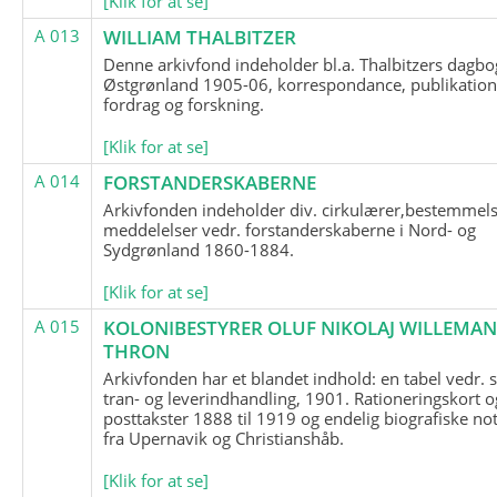
[Klik for at se]
A 013
WILLIAM THALBITZER
Denne arkivfond indeholder bl.a. Thalbitzers dagbo
Østgrønland 1905-06, korrespondance, publikation
fordrag og forskning.
[Klik for at se]
A 014
FORSTANDERSKABERNE
Arkivfonden indeholder div. cirkulærer,bestemmels
meddelelser vedr. forstanderskaberne i Nord- og
Sydgrønland 1860-1884.
[Klik for at se]
A 015
KOLONIBESTYRER OLUF NIKOLAJ WILLEMA
THRON
Arkivfonden har et blandet indhold: en tabel vedr.
tran- og leverindhandling, 1901. Rationeringskort o
posttakster 1888 til 1919 og endelig biografiske no
fra Upernavik og Christianshåb.
[Klik for at se]