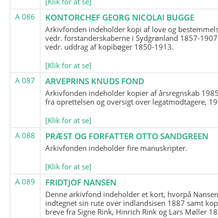
[Klik for at se]
A 086
KONTORCHEF GEORG NICOLAI BUGGE
Arkivfonden indeholder kopi af love og bestemmel
vedr. forstanderskaberne i Sydgrønland 1857-1907
vedr. uddrag af kopibøger 1850-1913.
[Klik for at se]
A 087
ARVEPRINS KNUDS FOND
Arkivfonden indeholder kopier af årsregnskab 1985
fra oprettelsen og oversigt over legatmodtagere, 1
[Klik for at se]
A 088
PRÆST OG FORFATTER OTTO SANDGREEN
Arkivfonden indeholder fire manuskripter.
[Klik for at se]
A 089
FRIDTJOF NANSEN
Denne arkivfond indeholder et kort, hvorpå Nansen
indtegnet sin rute over indlandsisen 1887 samt kop
breve fra Signe Rink, Hinrich Rink og Lars Møller 1