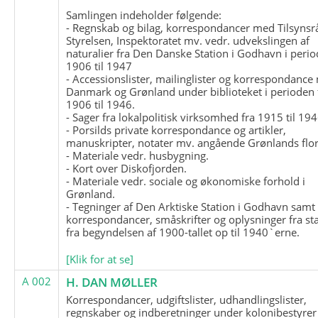
Samlingen indeholder følgende:
- Regnskab og bilag, korrespondancer med Tilsynsr
Styrelsen, Inspektoratet mv. vedr. udvekslingen af
naturalier fra Den Danske Station i Godhavn i perio
1906 til 1947
- Accessionslister, mailinglister og korrespondanc
Danmark og Grønland under biblioteket i perioden 
1906 til 1946.
- Sager fra lokalpolitisk virksomhed fra 1915 til 194
- Porsilds private korrespondance og artikler,
manuskripter, notater mv. angående Grønlands flor
- Materiale vedr. husbygning.
- Kort over Diskofjorden.
- Materiale vedr. sociale og økonomiske forhold i
Grønland.
- Tegninger af Den Arktiske Station i Godhavn samt
korrespondancer, småskrifter og oplysninger fra st
fra begyndelsen af 1900-tallet op til 1940`erne.
[Klik for at se]
A 002
H. DAN MØLLER
Korrespondancer, udgiftslister, udhandlingslister,
regnskaber og indberetninger under kolonibestyrer