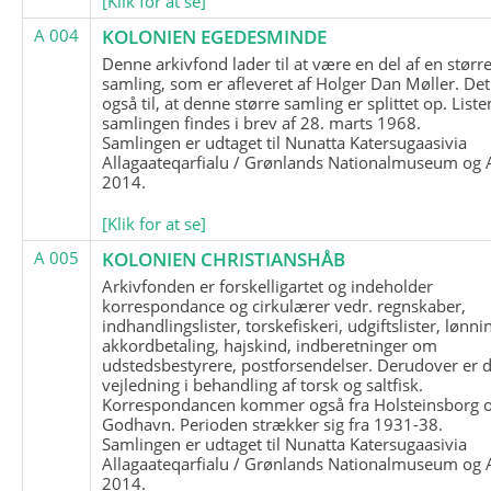
[Klik for at se]
A 004
KOLONIEN EGEDESMINDE
Denne arkivfond lader til at være en del af en størr
samling, som er afleveret af Holger Dan Møller. Det
også til, at denne større samling er splittet op. List
samlingen findes i brev af 28. marts 1968.
Samlingen er udtaget til Nunatta Katersugaasivia
Allagaateqarfialu / Grønlands Nationalmuseum og A
2014.
[Klik for at se]
A 005
KOLONIEN CHRISTIANSHÅB
Arkivfonden er forskelligartet og indeholder
korrespondance og cirkulærer vedr. regnskaber,
indhandlingslister, torskefiskeri, udgiftslister, lønni
akkordbetaling, hajskind, indberetninger om
udstedsbestyrere, postforsendelser. Derudover er 
vejledning i behandling af torsk og saltfisk.
Korrespondancen kommer også fra Holsteinsborg 
Godhavn. Perioden strækker sig fra 1931-38.
Samlingen er udtaget til Nunatta Katersugaasivia
Allagaateqarfialu / Grønlands Nationalmuseum og A
2014.