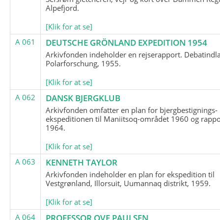
Alpefjord.
[Klik for at se]
A 061
DEUTSCHE GRÖNLAND EXPEDITION 1954
Arkivfonden indeholder en rejserapport. Debatindl
Polarforschung, 1955.
[Klik for at se]
A 062
DANSK BJERGKLUB
Arkivfonden omfatter en plan for bjergbestignings-
ekspeditionen til Maniitsoq-området 1960 og rappo
1964.
[Klik for at se]
A 063
KENNETH TAYLOR
Arkivfonden indeholder en plan for ekspedition til
Vestgrønland, Illorsuit, Uumannaq distrikt, 1959.
[Klik for at se]
A 064
PROFESSOR OVE PAULSEN