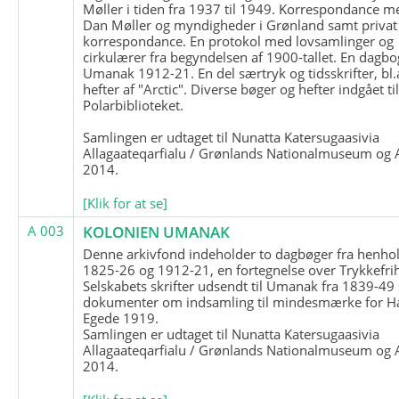
Møller i tiden fra 1937 til 1949. Korrespondance m
Dan Møller og myndigheder i Grønland samt privat
korrespondance. En protokol med lovsamlinger og
cirkulærer fra begyndelsen af 1900-tallet. En dagbo
Umanak 1912-21. En del særtryk og tidsskrifter, bl.
hefter af "Arctic". Diverse bøger og hefter indgået ti
Polarbiblioteket.
Samlingen er udtaget til Nunatta Katersugaasivia
Allagaateqarfialu / Grønlands Nationalmuseum og A
2014.
[Klik for at se]
A 003
KOLONIEN UMANAK
Denne arkivfond indeholder to dagbøger fra henhol
1825-26 og 1912-21, en fortegnelse over Trykkefri
Selskabets skrifter udsendt til Umanak fra 1839-49
dokumenter om indsamling til mindesmærke for H
Egede 1919.
Samlingen er udtaget til Nunatta Katersugaasivia
Allagaateqarfialu / Grønlands Nationalmuseum og A
2014.