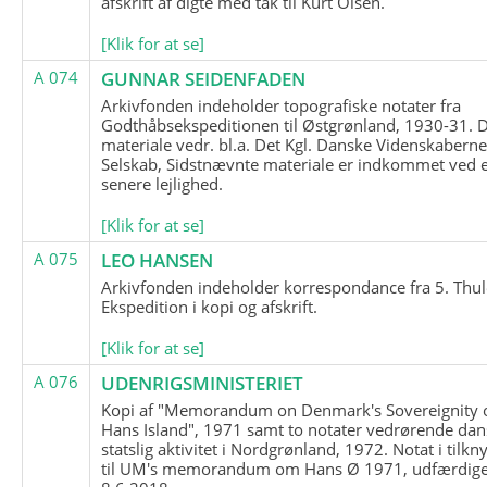
afskrift af digte med tak til Kurt Olsen.
[Klik for at se]
A 074
GUNNAR SEIDENFADEN
Arkivfonden indeholder topografiske notater fra
Godthåbsekspeditionen til Østgrønland, 1930-31.
materiale vedr. bl.a. Det Kgl. Danske Videnskabern
Selskab, Sidstnævnte materiale er indkommet ved 
senere lejlighed.
[Klik for at se]
A 075
LEO HANSEN
Arkivfonden indeholder korrespondance fra 5. Thul
Ekspedition i kopi og afskrift.
[Klik for at se]
A 076
UDENRIGSMINISTERIET
Kopi af "Memorandum on Denmark's Sovereignity 
Hans Island", 1971 samt to notater vedrørende dan
statslig aktivitet i Nordgrønland, 1972. Notat i tilkn
til UM's memorandum om Hans Ø 1971, udfærdige