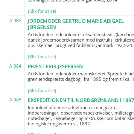
[Klik for at se]
A 083
JORDEMODER GERTRUD MARIE ABIGAEL
JØRGENSEN
Arkivfonden indeholder et eksamensbevis (lærebre
dansk jordemodereksamen med instruks, cirkulære
div. skemaer brugt ved fødsler i Danmark 1922-24.
[Klik for at se]
A 084
PRÆST ERIK JESPERSEN
Arkivfonden indeholder manuskriptet 'Spredte blad
grønlændspræsts dagbog', fra 1895 og frem til ca. 
[Klik for at se]
A 085
EKSPEDITIONEN TIL NORDGRØNLAND I 189
Indholdet af denne arkivfond er mangeartet:
indberetninger, observationsbeskrivelser, måletegn
notesbøger, regnebøger og instrukser om botanisk
biologiske opgaver m.v., 1897.