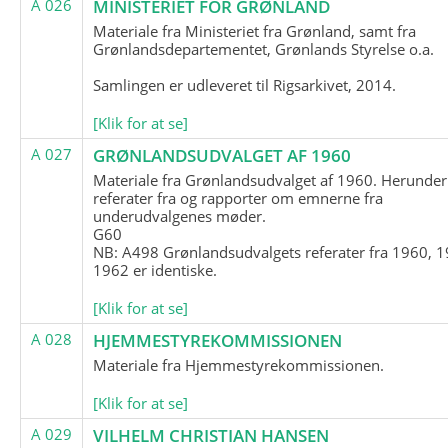
A 026
MINISTERIET FOR GRØNLAND
Materiale fra Ministeriet fra Grønland, samt fra
Grønlandsdepartementet, Grønlands Styrelse o.a.
Samlingen er udleveret til Rigsarkivet, 2014.
[Klik for at se]
A 027
GRØNLANDSUDVALGET AF 1960
Materiale fra Grønlandsudvalget af 1960. Herunder
referater fra og rapporter om emnerne fra
underudvalgenes møder.
G60
NB: A498 Grønlandsudvalgets referater fra 1960, 1
1962 er identiske.
[Klik for at se]
A 028
HJEMMESTYREKOMMISSIONEN
Materiale fra Hjemmestyrekommissionen.
[Klik for at se]
A 029
VILHELM CHRISTIAN HANSEN