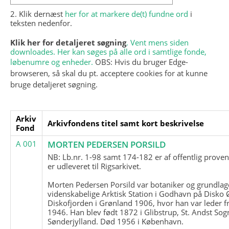
2. Klik dernæst
her for at markere de(t) fundne ord
i
teksten nedenfor.
Klik her for detaljeret søgning
. Vent mens siden
downloades. Her kan søges på alle ord i samtlige fonde,
løbenumre og enheder.
OBS: Hvis du bruger Edge-
browseren, så skal du pt. acceptere cookies for at kunne
bruge detaljeret søgning.
Arkiv
Arkivfondens titel samt kort beskrivelse
Fond
A 001
MORTEN PEDERSEN PORSILD
NB: Lb.nr. 1-98 samt 174-182 er af offentlig prove
er udleveret til Rigsarkivet.
Morten Pedersen Porsild var botaniker og grundla
videnskabelige Arktisk Station i Godhavn på Disko 
Diskofjorden i Grønland 1906, hvor han var leder fr
1946. Han blev født 1872 i Glibstrup, St. Andst Sogn
Sønderjylland. Død 1956 i København.