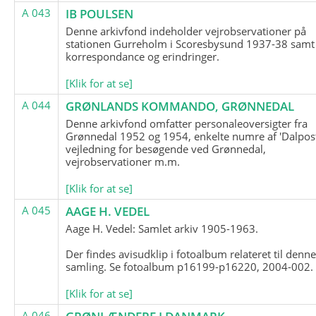
A 043
IB POULSEN
Denne arkivfond indeholder vejrobservationer på
stationen Gurreholm i Scoresbysund 1937-38 samt
korrespondance og erindringer.
[Klik for at se]
A 044
GRØNLANDS KOMMANDO, GRØNNEDAL
Denne arkivfond omfatter personaleoversigter fra
Grønnedal 1952 og 1954, enkelte numre af 'Dalpost
vejledning for besøgende ved Grønnedal,
vejrobservationer m.m.
[Klik for at se]
A 045
AAGE H. VEDEL
Aage H. Vedel: Samlet arkiv 1905-1963.
Der findes avisudklip i fotoalbum relateret til denn
samling. Se fotoalbum p16199-p16220, 2004-002.
[Klik for at se]
A 046