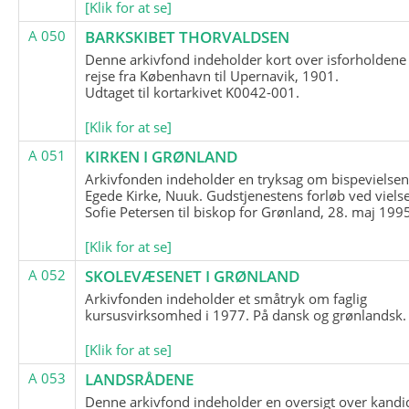
[Klik for at se]
A 050
BARKSKIBET THORVALDSEN
Denne arkivfond indeholder kort over isforholdene
rejse fra København til Upernavik, 1901.
Udtaget til kortarkivet K0042-001.
[Klik for at se]
A 051
KIRKEN I GRØNLAND
Arkivfonden indeholder en tryksag om bispevielsen
Egede Kirke, Nuuk. Gudstjenestens forløb ved viels
Sofie Petersen til biskop for Grønland, 28. maj 199
[Klik for at se]
A 052
SKOLEVÆSENET I GRØNLAND
Arkivfonden indeholder et småtryk om faglig
kursusvirksomhed i 1977. På dansk og grønlandsk.
[Klik for at se]
A 053
LANDSRÅDENE
Denne arkivfond indeholder en oversigt over kandid