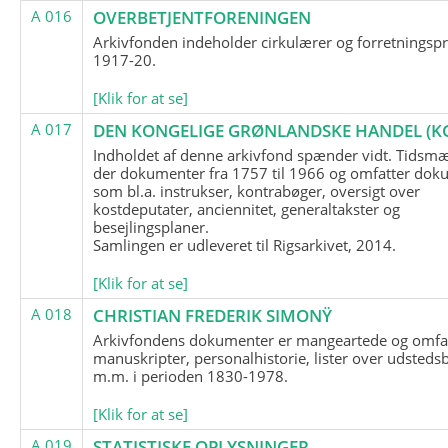
A 016
OVERBETJENTFORENINGEN
Arkivfonden indeholder cirkulærer og forretningspr
1917-20.
[Klik for at se]
A 017
DEN KONGELIGE GRØNLANDSKE HANDEL (K
Indholdet af denne arkivfond spænder vidt. Tidsmæ
der dokumenter fra 1757 til 1966 og omfatter dok
som bl.a. instrukser, kontrabøger, oversigt over
kostdeputater, anciennitet, generaltakster og
besejlingsplaner.
Samlingen er udleveret til Rigsarkivet, 2014.
[Klik for at se]
A 018
CHRISTIAN FREDERIK SIMONŸ
Arkivfondens dokumenter er mangeartede og omfa
manuskripter, personalhistorie, lister over udsteds
m.m. i perioden 1830-1978.
[Klik for at se]
A 019
STATISTISKE OPLYSNINGER