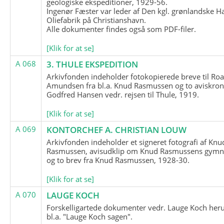
geologiske ekspeditioner, 1929-56.
Ingenør Fæster var leder af Den kgl. grønlandske H
Oliefabrik på Christianshavn.
Alle dokumenter findes også som PDF-filer.
[Klik for at se]
A 068
3. THULE EKSPEDITION
Arkivfonden indeholder fotokopierede breve til Roa
Amundsen fra bl.a. Knud Rasmussen og to aviskron
Godfred Hansen vedr. rejsen til Thule, 1919.
[Klik for at se]
A 069
KONTORCHEF A. CHRISTIAN LOUW
Arkivfonden indeholder et signeret fotografi af Knu
Rasmussen, avisudklip om Knud Rasmussens gymna
og to brev fra Knud Rasmussen, 1928-30.
[Klik for at se]
A 070
LAUGE KOCH
Forskelligartede dokumenter vedr. Lauge Koch her
bl.a. "Lauge Koch sagen".