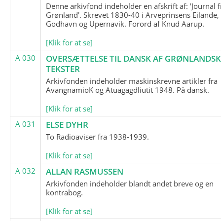
Denne arkivfond indeholder en afskrift af: 'Journal f
Grønland'. Skrevet 1830-40 i Arveprinsens Eilande,
Godhavn og Upernavik. Forord af Knud Aarup.
[Klik for at se]
A 030
OVERSÆTTELSE TIL DANSK AF GRØNLANDSK
TEKSTER
Arkivfonden indeholder maskinskrevne artikler fra
AvangnamioK og Atuagagdliutit 1948. På dansk.
[Klik for at se]
A 031
ELSE DYHR
To Radioaviser fra 1938-1939.
[Klik for at se]
A 032
ALLAN RASMUSSEN
Arkivfonden indeholder blandt andet breve og en
kontrabog.
[Klik for at se]