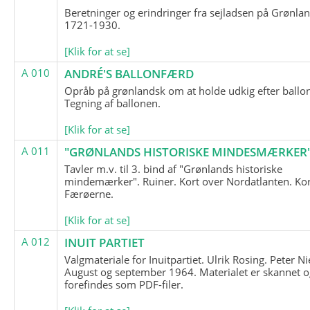
Beretninger og erindringer fra sejladsen på Grønla
1721-1930.
[Klik for at se]
A 010
ANDRÉ'S BALLONFÆRD
Opråb på grønlandsk om at holde udkig efter ballo
Tegning af ballonen.
[Klik for at se]
A 011
"GRØNLANDS HISTORISKE MINDESMÆRKER
Tavler m.v. til 3. bind af "Grønlands historiske
mindemærker". Ruiner. Kort over Nordatlanten. Kor
Færøerne.
[Klik for at se]
A 012
INUIT PARTIET
Valgmateriale for Inuitpartiet. Ulrik Rosing. Peter Ni
August og september 1964. Materialet er skannet o
forefindes som PDF-filer.