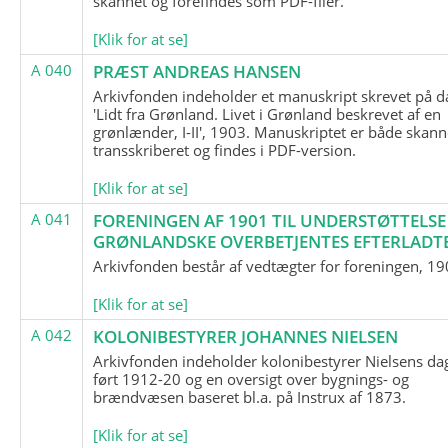
skannet og forefindes som PDF-filer.
[Klik for at se]
A 040
PRÆST ANDREAS HANSEN
Arkivfonden indeholder et manuskript skrevet på d
'Lidt fra Grønland. Livet i Grønland beskrevet af en
grønlænder, I-II', 1903. Manuskriptet er både skann
transskriberet og findes i PDF-version.
[Klik for at se]
A 041
FORENINGEN AF 1901 TIL UNDERSTØTTELSE
GRØNLANDSKE OVERBETJENTES EFTERLADT
Arkivfonden består af vedtægter for foreningen, 19
[Klik for at se]
A 042
KOLONIBESTYRER JOHANNES NIELSEN
Arkivfonden indeholder kolonibestyrer Nielsens d
ført 1912-20 og en oversigt over bygnings- og
brændvæsen baseret bl.a. på Instrux af 1873.
[Klik for at se]