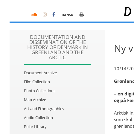
D
DANSK
DOCUMENTATION AND
DISSEMINATION OF THE
Ny v
HISTORY OF DENMARK IN
GREENLAND AND THE
ARCTIC
10/14/20
Document Archive
Grønland
Film Collection
Photo Collections
– en dig
Map Archive
og på Fæ
Art and Ethnographics
Arktisk I
Audio Collection
som skal 
grønlands
Polar Library