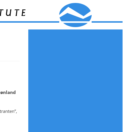
tute
Grønland
tranten”,