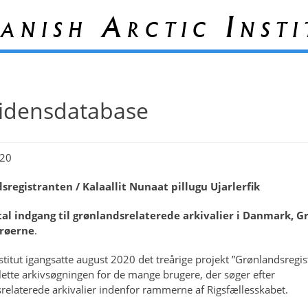
anish Arctic Insti
idensdatabase
20
sregistranten /
Kalaallit Nunaat pillugu Ujarlerfik
ital indgang til grønlandsrelaterede arkivalier i Danmark, 
røerne
.
nstitut igangsatte august 2020 det treårige projekt ”Grønlandsregis
lette arkivsøgningen for de mange brugere, der søger efter
relaterede arkivalier indenfor rammerne af Rigsfællesskabet.