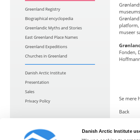
Grønlands
Greenland Registry
museumsme
Grønland 
Biographical encyclopedia
platform,
Greenlandic Myths and Stories
museer sa
East Greenland Place Names
Grønland
Greenland Expeditions
Fonden, D
Churches in Greenland
Hoffmanns
Danish Arctic Institute
Presentation
Sales
Se mere h
Privacy Policy
Back
Danish Arctic Institute u