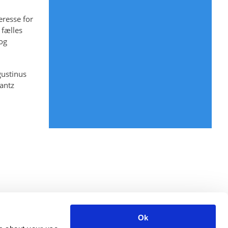
eresse for
 fælles
 og
gustinus
antz
Ok