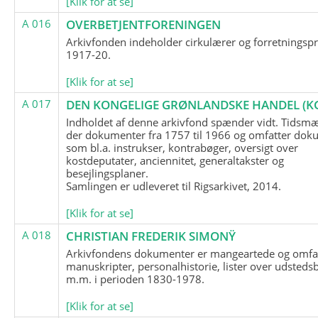
[Klik for at se]
A 016
OVERBETJENTFORENINGEN
Arkivfonden indeholder cirkulærer og forretningspr
1917-20.
[Klik for at se]
A 017
DEN KONGELIGE GRØNLANDSKE HANDEL (K
Indholdet af denne arkivfond spænder vidt. Tidsmæ
der dokumenter fra 1757 til 1966 og omfatter dok
som bl.a. instrukser, kontrabøger, oversigt over
kostdeputater, anciennitet, generaltakster og
besejlingsplaner.
Samlingen er udleveret til Rigsarkivet, 2014.
[Klik for at se]
A 018
CHRISTIAN FREDERIK SIMONŸ
Arkivfondens dokumenter er mangeartede og omfa
manuskripter, personalhistorie, lister over udsteds
m.m. i perioden 1830-1978.
[Klik for at se]