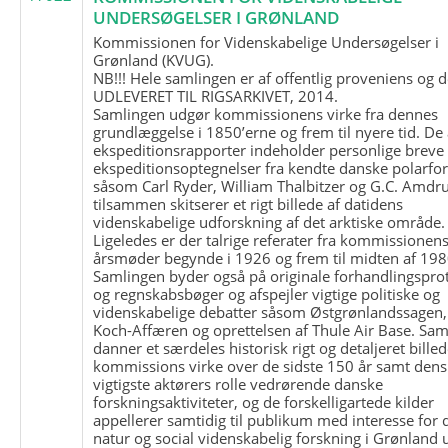
UNDERSØGELSER I GRØNLAND
Kommissionen for Videnskabelige Undersøgelser i
Grønland (KVUG).
NB!!! Hele samlingen er af offentlig proveniens og d
UDLEVERET TIL RIGSARKIVET, 2014.
Samlingen udgør kommissionens virke fra dennes
grundlæggelse i 1850’erne og frem til nyere tid. De
ekspeditionsrapporter indeholder personlige breve
ekspeditionsoptegnelser fra kendte danske polarfo
såsom Carl Ryder, William Thalbitzer og G.C. Amdru
tilsammen skitserer et rigt billede af datidens
videnskabelige udforskning af det arktiske område.
Ligeledes er der talrige referater fra kommissionen
årsmøder begynde i 1926 og frem til midten af 198
Samlingen byder også på originale forhandlingspro
og regnskabsbøger og afspejler vigtige politiske og
videnskabelige debatter såsom Østgrønlandssagen,
Koch-Affæren og oprettelsen af Thule Air Base. Sa
danner et særdeles historisk rigt og detaljeret billed
kommissions virke over de sidste 150 år samt dens
vigtigste aktørers rolle vedrørende danske
forskningsaktiviteter, og de forskelligartede kilder
appellerer samtidig til publikum med interesse for 
natur og social videnskabelig forskning i Grønland