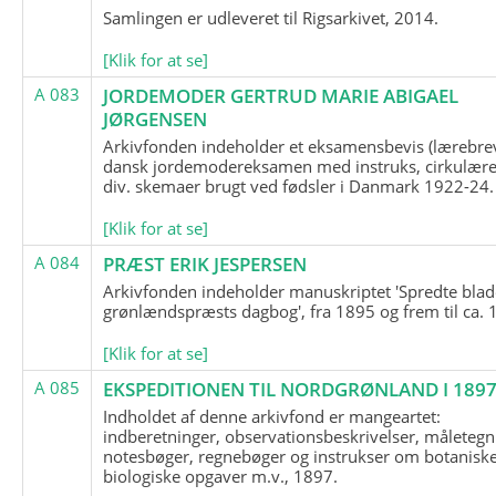
Samlingen er udleveret til Rigsarkivet, 2014.
[Klik for at se]
A 083
JORDEMODER GERTRUD MARIE ABIGAEL
JØRGENSEN
Arkivfonden indeholder et eksamensbevis (lærebre
dansk jordemodereksamen med instruks, cirkulære
div. skemaer brugt ved fødsler i Danmark 1922-24.
[Klik for at se]
A 084
PRÆST ERIK JESPERSEN
Arkivfonden indeholder manuskriptet 'Spredte blad
grønlændspræsts dagbog', fra 1895 og frem til ca. 
[Klik for at se]
A 085
EKSPEDITIONEN TIL NORDGRØNLAND I 189
Indholdet af denne arkivfond er mangeartet:
indberetninger, observationsbeskrivelser, måletegn
notesbøger, regnebøger og instrukser om botanisk
biologiske opgaver m.v., 1897.