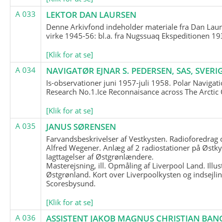
A 033
LEKTOR DAN LAURSEN
Denne Arkivfond indeholder materiale fra Dan Lau
virke 1945-56: bl.a. fra Nugssuaq Ekspeditionen 19
[Klik for at se]
A 034
NAVIGATØR EJNAR S. PEDERSEN, SAS, SVERI
Is-observationer juni 1957-juli 1958. Polar Navigat
Research No.1.Ice Reconnaisance across The Arctic
[Klik for at se]
A 035
JANUS SØRENSEN
Farvandsbeskrivelser af Vestkysten. Radioforedrag
Alfred Wegener. Anlæg af 2 radiostationer på Østky
Iagttagelser af Østgrønlændere.
Masterejsning, ill. Opmåling af Liverpool Land. Illus
Østgrønland. Kort over Liverpoolkysten og indsejlin
Scoresbysund.
[Klik for at se]
A 036
ASSISTENT JAKOB MAGNUS CHRISTIAN BAN