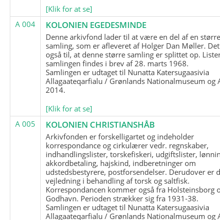
[Klik for at se]
A 004
KOLONIEN EGEDESMINDE
Denne arkivfond lader til at være en del af en størr
samling, som er afleveret af Holger Dan Møller. Det
også til, at denne større samling er splittet op. List
samlingen findes i brev af 28. marts 1968.
Samlingen er udtaget til Nunatta Katersugaasivia
Allagaateqarfialu / Grønlands Nationalmuseum og A
2014.
[Klik for at se]
A 005
KOLONIEN CHRISTIANSHÅB
Arkivfonden er forskelligartet og indeholder
korrespondance og cirkulærer vedr. regnskaber,
indhandlingslister, torskefiskeri, udgiftslister, lønni
akkordbetaling, hajskind, indberetninger om
udstedsbestyrere, postforsendelser. Derudover er 
vejledning i behandling af torsk og saltfisk.
Korrespondancen kommer også fra Holsteinsborg 
Godhavn. Perioden strækker sig fra 1931-38.
Samlingen er udtaget til Nunatta Katersugaasivia
Allagaateqarfialu / Grønlands Nationalmuseum og A