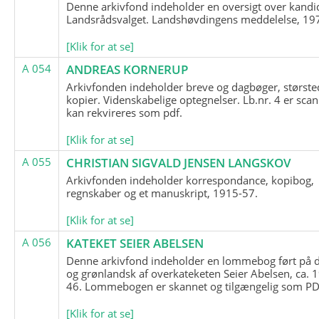
Denne arkivfond indeholder en oversigt over kandid
Landsrådsvalget. Landshøvdingens meddelelse, 19
[Klik for at se]
A 054
ANDREAS KORNERUP
Arkivfonden indeholder breve og dagbøger, største
kopier. Videnskabelige optegnelser. Lb.nr. 4 er sca
kan rekvireres som pdf.
[Klik for at se]
A 055
CHRISTIAN SIGVALD JENSEN LANGSKOV
Arkivfonden indeholder korrespondance, kopibog,
regnskaber og et manuskript, 1915-57.
[Klik for at se]
A 056
KATEKET SEIER ABELSEN
Denne arkivfond indeholder en lommebog ført på 
og grønlandsk af overkateketen Seier Abelsen, ca. 
46. Lommebogen er skannet og tilgængelig som PDF
[Klik for at se]