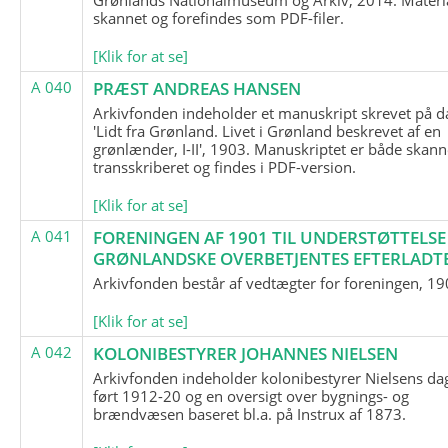
skannet og forefindes som PDF-filer.
[Klik for at se]
A 040
PRÆST ANDREAS HANSEN
Arkivfonden indeholder et manuskript skrevet på d
'Lidt fra Grønland. Livet i Grønland beskrevet af en
grønlænder, I-II', 1903. Manuskriptet er både skann
transskriberet og findes i PDF-version.
[Klik for at se]
A 041
FORENINGEN AF 1901 TIL UNDERSTØTTELSE
GRØNLANDSKE OVERBETJENTES EFTERLADT
Arkivfonden består af vedtægter for foreningen, 19
[Klik for at se]
A 042
KOLONIBESTYRER JOHANNES NIELSEN
Arkivfonden indeholder kolonibestyrer Nielsens d
ført 1912-20 og en oversigt over bygnings- og
brændvæsen baseret bl.a. på Instrux af 1873.