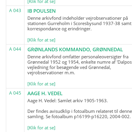
[Klik for at se]
A 043
IB POULSEN
Denne arkivfond indeholder vejrobservationer på
stationen Gurreholm i Scoresbysund 1937-38 samt
korrespondance og erindringer.
[Klik for at se]
A 044
GRØNLANDS KOMMANDO, GRØNNEDAL
Denne arkivfond omfatter personaleoversigter fra
Grønnedal 1952 og 1954, enkelte numre af 'Dalpost
vejledning for besøgende ved Grønnedal,
vejrobservationer m.m.
[Klik for at se]
A 045
AAGE H. VEDEL
Aage H. Vedel: Samlet arkiv 1905-1963.
Der findes avisudklip i fotoalbum relateret til denn
samling. Se fotoalbum p16199-p16220, 2004-002.
[Klik for at se]