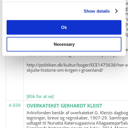
Slædepatrulje med Eli Knudsen som medlem og ko
og Marius Jensen som medlem. Marius Jensens da
Show details
befinder sig i Militärhistorisches Museum i Dresde
(Tyskland). Kopierne af Friedrich Littmanns erindrin
klausuleret iht. aftalen med giveren og Franz Seling
Ok
Kontakt venligst Arktisk Instituts ledelse i forbinde
brugen af materialet til studie- og forskningsmæssi
formål.
Necessary
Nedenunder findes et link til en presseartikel vedr
historien om Nordøstgrønlands Slædepatrulje:
http://politiken.dk/kultur/boger/ECE1475638/her-e
skjulte-historie-om-krigen-i-groenland/
[Klik for at se]
A 039
OVERKATEKET GERHARDT KLEIST
Arkivfonden består af overkateket G. Kleists dagbog
tegninger, breve og regnskaber, 1907-29. Samlinge
udtaget til Nunatta Katersugaasivia Allagaateqarfial
Grønlands Nationalmuseum og Arkiv, 2014. Materia