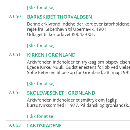
[Klik for at se]
A 050
BARKSKIBET THORVALDSEN
Denne arkivfond indeholder kort over isforholdene
rejse fra København til Upernavik, 1901.
Udtaget til kortarkivet K0042-001.
[Klik for at se]
A 051
KIRKEN I GRØNLAND
Arkivfonden indeholder en tryksag om bispevielsen
Egede Kirke, Nuuk. Gudstjenestens forløb ved viels
Sofie Petersen til biskop for Grønland, 28. maj 199
[Klik for at se]
A 052
SKOLEVÆSENET I GRØNLAND
Arkivfonden indeholder et småtryk om faglig
kursusvirksomhed i 1977. På dansk og grønlandsk.
[Klik for at se]
A 053
LANDSRÅDENE