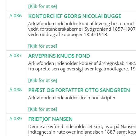
[Klik for at se]
A 086
KONTORCHEF GEORG NICOLAI BUGGE
Arkivfonden indeholder kopi af love og bestemmel
vedr. forstanderskaberne i Sydgrønland 1857-1907
vedr. uddrag af kopibøger 1850-1913.
[Klik for at se]
A 087
ARVEPRINS KNUDS FOND
Arkivfonden indeholder kopier af årsregnskab 1985
fra oprettelsen og oversigt over legatmodtagere, 1
[Klik for at se]
A 088
PRÆST OG FORFATTER OTTO SANDGREEN
Arkivfonden indeholder fire manuskripter.
[Klik for at se]
A 089
FRIDTJOF NANSEN
Denne arkivfond indeholder et kort, hvorpå Nansen
indtegnet sin rute over indlandsisen 1887 samt kop