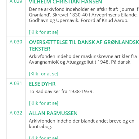
A 029
VILHELM CHRISTIAN HANSEN
Denne arkivfond indeholder en afskrift af: 'Journal f
Grønland'. Skrevet 1830-40 i Arveprinsens Eilande,
Godhavn og Upernavik. Forord af Knud Aarup.
[Klik for at se]
A 030
OVERSÆTTELSE TIL DANSK AF GRØNLANDSK
TEKSTER
Arkivfonden indeholder maskinskrevne artikler fra
AvangnamioK og Atuagagdliutit 1948. På dansk.
[Klik for at se]
A 031
ELSE DYHR
To Radioaviser fra 1938-1939.
[Klik for at se]
A 032
ALLAN RASMUSSEN
Arkivfonden indeholder blandt andet breve og en
kontrabog.
[Klik for at se]