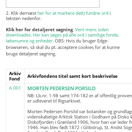
2. Klik dernæst
her for at markere de(t) fundne ord
i
teksten nedenfor.
Klik her for detaljeret søgning
. Vent mens siden
downloades. Her kan søges på alle ord i samtlige fonde,
løbenumre og enheder.
OBS: Hvis du bruger Edge-
browseren, så skal du pt. acceptere cookies for at kunne
bruge detaljeret søgning.
Arkiv
Arkivfondens titel samt kort beskrivelse
Fond
A 001
MORTEN PEDERSEN PORSILD
NB: Lb.nr. 1-98 samt 174-182 er af offentlig prove
er udleveret til Rigsarkivet.
Morten Pedersen Porsild var botaniker og grundla
videnskabelige Arktisk Station i Godhavn på Disko 
Diskofjorden i Grønland 1906, hvor han var leder fr
1946. Han blev født 1872 i Glibstrup, St. Andst Sogn