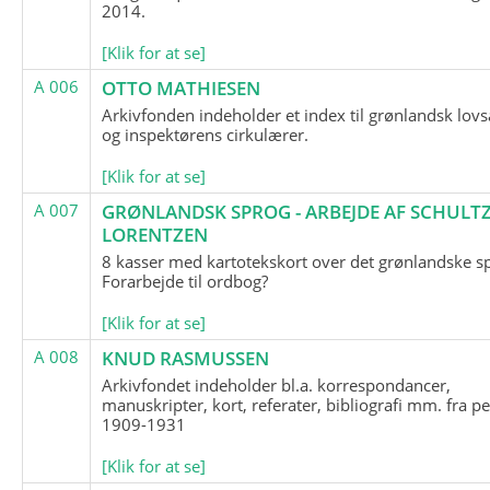
2014.
[Klik for at se]
A 006
OTTO MATHIESEN
Arkivfonden indeholder et index til grønlandsk lov
og inspektørens cirkulærer.
[Klik for at se]
A 007
GRØNLANDSK SPROG - ARBEJDE AF SCHULTZ
LORENTZEN
8 kasser med kartotekskort over det grønlandske s
Forarbejde til ordbog?
[Klik for at se]
A 008
KNUD RASMUSSEN
Arkivfondet indeholder bl.a. korrespondancer,
manuskripter, kort, referater, bibliografi mm. fra p
1909-1931
[Klik for at se]