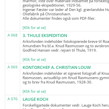
marmor, liste over materiale indsamlet på forskelli
geologiske ekspeditioner, 1929-56.
Ingenør Fæster var leder af Den kgl. grønlandske H
Oliefabrik på Christianshavn.
Alle dokumenter findes også som PDF-filer.
[Klik for at se]
A 068
3. THULE EKSPEDITION
Arkivfonden indeholder fotokopierede breve til Roa
Amundsen fra bl.a. Knud Rasmussen og to aviskron
Godfred Hansen vedr. rejsen til Thule, 1919.
[Klik for at se]
A 069
KONTORCHEF A. CHRISTIAN LOUW
Arkivfonden indeholder et signeret fotografi af Knu
Rasmussen, avisudklip om Knud Rasmussens gymna
og to brev fra Knud Rasmussen, 1928-30.
[Klik for at se]
A 070
LAUGE KOCH
Forskelligartede dokumenter vedr. Lauge Koch her