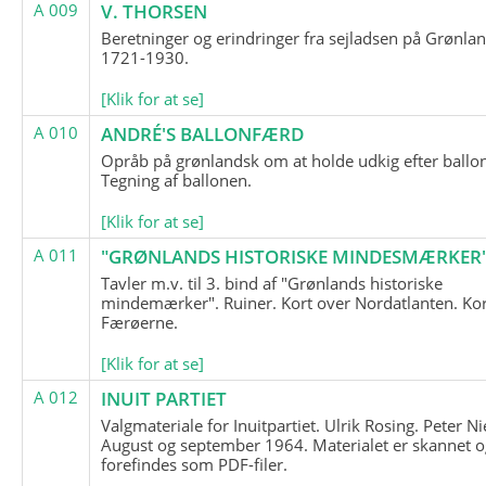
A 009
V. THORSEN
Beretninger og erindringer fra sejladsen på Grønla
1721-1930.
[Klik for at se]
A 010
ANDRÉ'S BALLONFÆRD
Opråb på grønlandsk om at holde udkig efter ballo
Tegning af ballonen.
[Klik for at se]
A 011
"GRØNLANDS HISTORISKE MINDESMÆRKER
Tavler m.v. til 3. bind af "Grønlands historiske
mindemærker". Ruiner. Kort over Nordatlanten. Kor
Færøerne.
[Klik for at se]
A 012
INUIT PARTIET
Valgmateriale for Inuitpartiet. Ulrik Rosing. Peter Ni
August og september 1964. Materialet er skannet o
forefindes som PDF-filer.