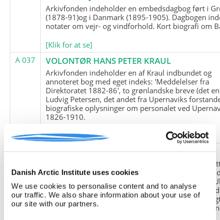
Arkivfonden indeholder en embedsdagbog ført i G
(1878-91)og i Danmark (1895-1905). Dagbogen ind
notater om vejr- og vindforhold. Kort biografi om B
[Klik for at se]
A 037
VOLONTØR HANS PETER KRAUL
Arkivfonden indeholder en af Kraul indbundet og
annoteret bog med eget indeks: 'Meddelelser fra
Direktoratet 1882-86', to grønlandske breve (det en
Ludvig Petersen, det andet fra Upernaviks forstand
biografiske oplysninger om personalet ved Upernav
1826-1910.
[Klik for at se]
A 038
FRIEDRICH LITTMANN
Denne arkivfond indeholder en kopi af Friedrich Li
upublicerede erindringer. Originalen befinder sig i 
Danish Arctic Institute uses cookies
tyske historiker Franz Selingers privatarkiv i byen U
We use cookies to personalise content and to analyse
Tyskland. Friedrich Littmann var en af de tyske sold
our traffic. We also share information about your use of
der var med i vejrstationen "Holzauge" i Hansa Bugt
our site with our partners.
Nordøstgrønland under Anden Verdenskrig. Statio
"Holzauge" blev opdaget af Nordøstgrønlands