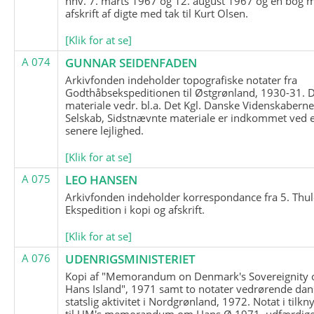
hhv. 7. marts 1967 og 12. august 1967 og en bog 
afskrift af digte med tak til Kurt Olsen.
[Klik for at se]
A 074
GUNNAR SEIDENFADEN
Arkivfonden indeholder topografiske notater fra
Godthåbsekspeditionen til Østgrønland, 1930-31.
materiale vedr. bl.a. Det Kgl. Danske Videnskabern
Selskab, Sidstnævnte materiale er indkommet ved 
senere lejlighed.
[Klik for at se]
A 075
LEO HANSEN
Arkivfonden indeholder korrespondance fra 5. Thul
Ekspedition i kopi og afskrift.
[Klik for at se]
A 076
UDENRIGSMINISTERIET
Kopi af "Memorandum on Denmark's Sovereignity 
Hans Island", 1971 samt to notater vedrørende dan
statslig aktivitet i Nordgrønland, 1972. Notat i tilkn
til UM's memorandum om Hans Ø 1971, udfærdige