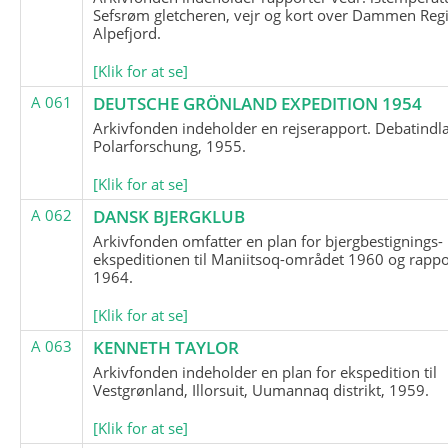
Sefsrøm gletcheren, vejr og kort over Dammen Reg
Alpefjord.
[Klik for at se]
A 061
DEUTSCHE GRÖNLAND EXPEDITION 1954
Arkivfonden indeholder en rejserapport. Debatindl
Polarforschung, 1955.
[Klik for at se]
A 062
DANSK BJERGKLUB
Arkivfonden omfatter en plan for bjergbestignings-
ekspeditionen til Maniitsoq-området 1960 og rappo
1964.
[Klik for at se]
A 063
KENNETH TAYLOR
Arkivfonden indeholder en plan for ekspedition til
Vestgrønland, Illorsuit, Uumannaq distrikt, 1959.
[Klik for at se]