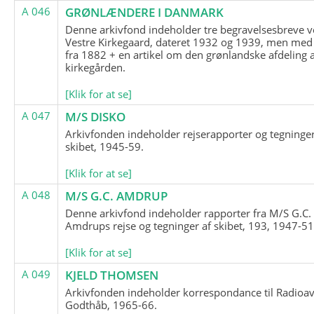
A 046
GRØNLÆNDERE I DANMARK
Denne arkivfond indeholder tre begravelsesbreve v
Vestre Kirkegaard, dateret 1932 og 1939, men med
fra 1882 + en artikel om den grønlandske afdeling 
kirkegården.
[Klik for at se]
A 047
M/S DISKO
Arkivfonden indeholder rejserapporter og tegninge
skibet, 1945-59.
[Klik for at se]
A 048
M/S G.C. AMDRUP
Denne arkivfond indeholder rapporter fra M/S G.C.
Amdrups rejse og tegninger af skibet, 193, 1947-51
[Klik for at se]
A 049
KJELD THOMSEN
Arkivfonden indeholder korrespondance til Radioav
Godthåb, 1965-66.