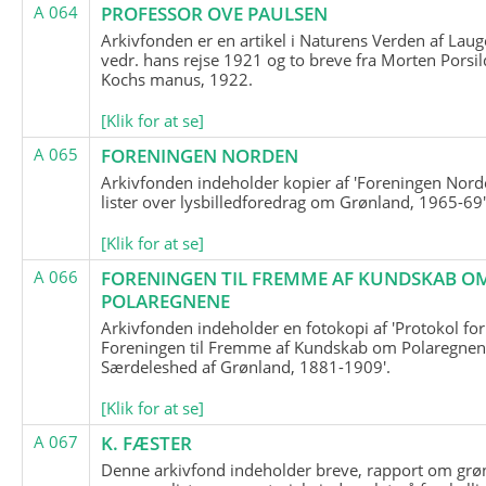
A 064
PROFESSOR OVE PAULSEN
Arkivfonden er en artikel i Naturens Verden af Lau
vedr. hans rejse 1921 og to breve fra Morten Porsil
Kochs manus, 1922.
[Klik for at se]
A 065
FORENINGEN NORDEN
Arkivfonden indeholder kopier af 'Foreningen Nor
lister over lysbilledforedrag om Grønland, 1965-69'
[Klik for at se]
A 066
FORENINGEN TIL FREMME AF KUNDSKAB O
POLAREGNENE
Arkivfonden indeholder en fotokopi af 'Protokol for
Foreningen til Fremme af Kundskab om Polaregnene
Særdeleshed af Grønland, 1881-1909'.
[Klik for at se]
A 067
K. FÆSTER
Denne arkivfond indeholder breve, rapport om grø