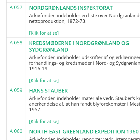
A 057
NORDGRØNLANDS INSPEKTORAT
Arkivfonden indeholder en liste over Nordgrønland
nettoproduktion, 1872-73.
[Klik for at se]
A 058
KREDSMØDERNE I NORDGRØNLAND OG
SYDGRØNLAND
Arkivfonden indeholder udskrifter af og erklæringer
forhandlings- og kredsmøder i Nord- og Sydgrønlan
1916-19.
[Klik for at se]
A 059
HANS STAUBER
Arkivfonden indeholder materiale vedr. Stauber's k
anerkendelse af, at han fandt blyforekomster i Mest
1957.
[Klik for at se]
A 060
NORTH EAST GREENLAND EXPEDITION 1960
Arkivfonden indeholder rapporter vedr. istemperatu