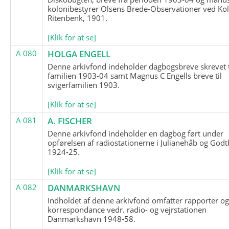
kolonibestyrer Olsens Brede-Observationer ved Ko
Ritenbenk, 1901.
[Klik for at se]
A 080
HOLGA ENGELL
Denne arkivfond indeholder dagbogsbreve skrevet t
familien 1903-04 samt Magnus C Engells breve til
svigerfamilien 1903.
[Klik for at se]
A 081
A. FISCHER
Denne arkivfond indeholder en dagbog ført under
opførelsen af radiostationerne i Julianehåb og Godt
1924-25.
[Klik for at se]
A 082
DANMARKSHAVN
Indholdet af denne arkivfond omfatter rapporter o
korrespondance vedr. radio- og vejrstationen
Danmarkshavn 1948-58.