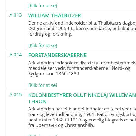
[Klik for at se]
A 013
WILLIAM THALBITZER
Denne arkivfond indeholder bl.a. Thalbitzers dagbo
Østgrønland 1905-06, korrespondance, publikation
fordrag og forskning.
[Klik for at se]
A 014
FORSTANDERSKABERNE
Arkivfonden indeholder div. cirkulærer,bestemmels
meddelelser vedr. forstanderskaberne i Nord- og
Sydgrønland 1860-1884.
[Klik for at se]
A 015
KOLONIBESTYRER OLUF NIKOLAJ WILLEMA
THRON
Arkivfonden har et blandet indhold: en tabel vedr.
tran- og leverindhandling, 1901. Rationeringskort o
posttakster 1888 til 1919 og endelig biografiske no
fra Upernavik og Christianshåb.