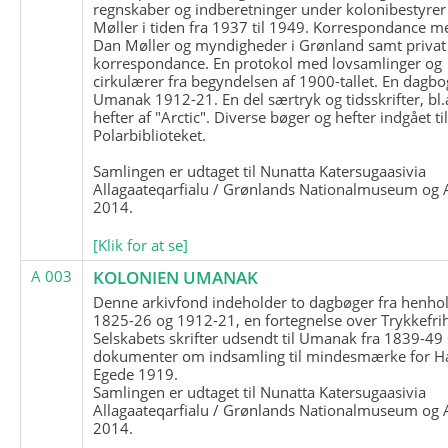
regnskaber og indberetninger under kolonibestyrer
Møller i tiden fra 1937 til 1949. Korrespondance m
Dan Møller og myndigheder i Grønland samt privat
korrespondance. En protokol med lovsamlinger og
cirkulærer fra begyndelsen af 1900-tallet. En dagbo
Umanak 1912-21. En del særtryk og tidsskrifter, bl.
hefter af "Arctic". Diverse bøger og hefter indgået ti
Polarbiblioteket.
Samlingen er udtaget til Nunatta Katersugaasivia
Allagaateqarfialu / Grønlands Nationalmuseum og A
2014.
[Klik for at se]
A 003
KOLONIEN UMANAK
Denne arkivfond indeholder to dagbøger fra henhol
1825-26 og 1912-21, en fortegnelse over Trykkefri
Selskabets skrifter udsendt til Umanak fra 1839-49
dokumenter om indsamling til mindesmærke for H
Egede 1919.
Samlingen er udtaget til Nunatta Katersugaasivia
Allagaateqarfialu / Grønlands Nationalmuseum og A
2014.