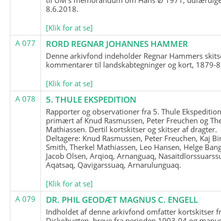
8.6.2018.
[Klik for at se]
A 077
RORD REGNAR JOHANNES HAMMER
Denne arkivfond indeholder Regnar Hammers skits
kommentarer til landskabtegninger og kort, 1879-8
[Klik for at se]
A 078
5. THULE EKSPEDITION
Rapporter og observationer fra 5. Thule Ekspedition
primært af Knud Rasmussen, Peter Freuchen og The
Mathiassen. Dertil kortskitser og skitser af dragter.
Deltagere: Knud Rasmussen, Peter Freuchen, Kaj Bir
Smith, Therkel Mathiassen, Leo Hansen, Helge Bang
Jacob Olsen, Arqioq, Arnanguaq, Nasaitdlorssuarss
Aqatsaq, Qavigarssuaq, Arnarulunguaq.
[Klik for at se]
A 079
DR. PHIL GEODÆT MAGNUS C. ENGELL
Indholdet af denne arkivfond omfatter kortskitser f
Diskobugten, breve fra perioden 1903-04 og manus