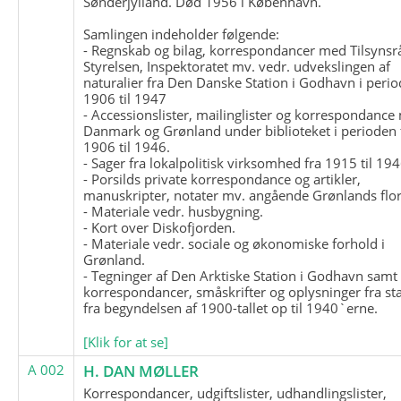
Sønderjylland. Død 1956 i København.
Samlingen indeholder følgende:
- Regnskab og bilag, korrespondancer med Tilsynsr
Styrelsen, Inspektoratet mv. vedr. udvekslingen af
naturalier fra Den Danske Station i Godhavn i perio
1906 til 1947
- Accessionslister, mailinglister og korrespondanc
Danmark og Grønland under biblioteket i perioden 
1906 til 1946.
- Sager fra lokalpolitisk virksomhed fra 1915 til 194
- Porsilds private korrespondance og artikler,
manuskripter, notater mv. angående Grønlands flor
- Materiale vedr. husbygning.
- Kort over Diskofjorden.
- Materiale vedr. sociale og økonomiske forhold i
Grønland.
- Tegninger af Den Arktiske Station i Godhavn samt
korrespondancer, småskrifter og oplysninger fra st
fra begyndelsen af 1900-tallet op til 1940`erne.
[Klik for at se]
A 002
H. DAN MØLLER
Korrespondancer, udgiftslister, udhandlingslister,