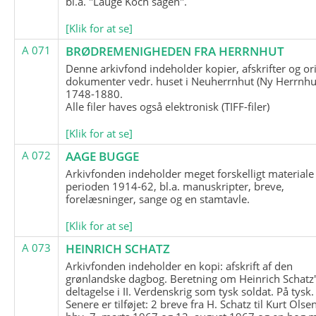
bl.a. "Lauge Koch sagen".
[Klik for at se]
A 071
BRØDREMENIGHEDEN FRA HERRNHUT
Denne arkivfond indeholder kopier, afskrifter og or
dokumenter vedr. huset i Neuherrnhut (Ny Herrnhut
1748-1880.
Alle filer haves også elektronisk (TIFF-filer)
[Klik for at se]
A 072
AAGE BUGGE
Arkivfonden indeholder meget forskelligt materiale 
perioden 1914-62, bl.a. manuskripter, breve,
forelæsninger, sange og en stamtavle.
[Klik for at se]
A 073
HEINRICH SCHATZ
Arkivfonden indeholder en kopi: afskrift af den
grønlandske dagbog. Beretning om Heinrich Schatz
deltagelse i II. Verdenskrig som tysk soldat. På tysk.
Senere er tilføjet: 2 breve fra H. Schatz til Kurt Olsen