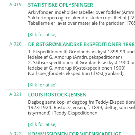
A 019
STATISTISKE OPLYSNINGER
Arkivfonden indeholder tabeller over fødsler (Amma
Sukkertoppen og tre ukendte steder) opstillet af J. V
Tabellerne er lavet over materiale fra perioden 17
[Klik for at se]
A 020
DE ØSTGRØNLANDSKE EKSPEDITIONER 1898 
1. Ekspeditionen til Grønlands østkyst 1898-99 und
ledelse af G. Amdrup (Amdrupekspeditionen)
2. Skibsekspeditionen til Grønlands østkyst 1900 u
ledelse af G. Amdrup (Kystekspeditionen 1900)
(Carlsbergfondets ekspedition til Østgrønland).
[Klik for at se]
A 021
LOUIS ROSTOCK-JENSEN
Dagbog samt kopi af dagbog fra Teddy-Ekspedition
1923-1924. Rostock-Jensen, f. 1899, deltog som søl
(styrmand) i Teddy-Ekspeditionen.
[Klik for at se]
A 022
KOMMISSIONEN FOR VIDENSKABELIGE