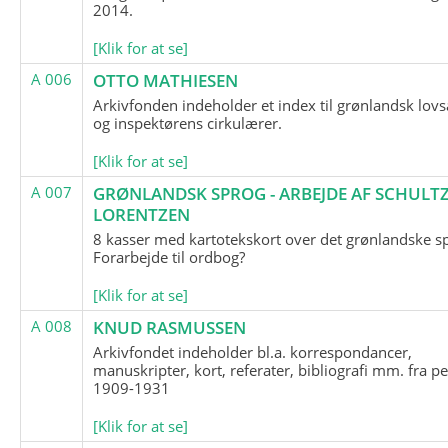
2014.
[Klik for at se]
A 006
OTTO MATHIESEN
Arkivfonden indeholder et index til grønlandsk lov
og inspektørens cirkulærer.
[Klik for at se]
A 007
GRØNLANDSK SPROG - ARBEJDE AF SCHULTZ
LORENTZEN
8 kasser med kartotekskort over det grønlandske s
Forarbejde til ordbog?
[Klik for at se]
A 008
KNUD RASMUSSEN
Arkivfondet indeholder bl.a. korrespondancer,
manuskripter, kort, referater, bibliografi mm. fra p
1909-1931
[Klik for at se]