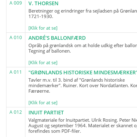
A 009
V. THORSEN
Beretninger og erindringer fra sejladsen på Grønla
1721-1930.
[Klik for at se]
A 010
ANDRÉ'S BALLONFÆRD
Opråb på grønlandsk om at holde udkig efter ballo
Tegning af ballonen.
[Klik for at se]
A 011
"GRØNLANDS HISTORISKE MINDESMÆRKER
Tavler m.v. til 3. bind af "Grønlands historiske
mindemærker". Ruiner. Kort over Nordatlanten. Kor
Færøerne.
[Klik for at se]
A 012
INUIT PARTIET
Valgmateriale for Inuitpartiet. Ulrik Rosing. Peter Ni
August og september 1964. Materialet er skannet o
forefindes som PDF-filer.