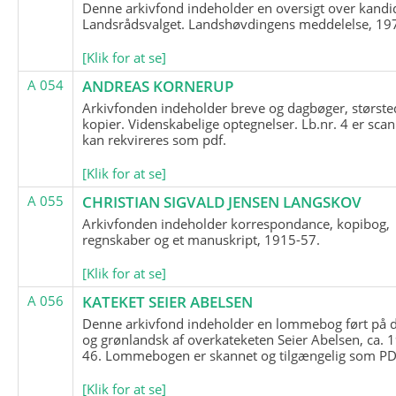
Denne arkivfond indeholder en oversigt over kandid
Landsrådsvalget. Landshøvdingens meddelelse, 19
[Klik for at se]
A 054
ANDREAS KORNERUP
Arkivfonden indeholder breve og dagbøger, største
kopier. Videnskabelige optegnelser. Lb.nr. 4 er sca
kan rekvireres som pdf.
[Klik for at se]
A 055
CHRISTIAN SIGVALD JENSEN LANGSKOV
Arkivfonden indeholder korrespondance, kopibog,
regnskaber og et manuskript, 1915-57.
[Klik for at se]
A 056
KATEKET SEIER ABELSEN
Denne arkivfond indeholder en lommebog ført på 
og grønlandsk af overkateketen Seier Abelsen, ca. 
46. Lommebogen er skannet og tilgængelig som PDF
[Klik for at se]