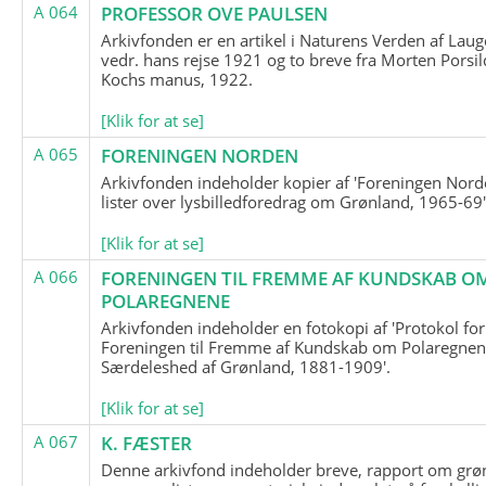
A 064
PROFESSOR OVE PAULSEN
Arkivfonden er en artikel i Naturens Verden af Lau
vedr. hans rejse 1921 og to breve fra Morten Porsil
Kochs manus, 1922.
[Klik for at se]
A 065
FORENINGEN NORDEN
Arkivfonden indeholder kopier af 'Foreningen Nor
lister over lysbilledforedrag om Grønland, 1965-69'
[Klik for at se]
A 066
FORENINGEN TIL FREMME AF KUNDSKAB O
POLAREGNENE
Arkivfonden indeholder en fotokopi af 'Protokol for
Foreningen til Fremme af Kundskab om Polaregnene
Særdeleshed af Grønland, 1881-1909'.
[Klik for at se]
A 067
K. FÆSTER
Denne arkivfond indeholder breve, rapport om grø