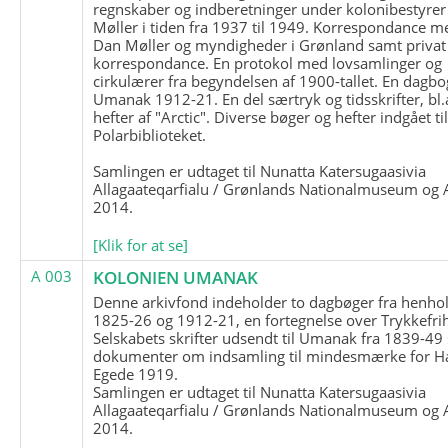
regnskaber og indberetninger under kolonibestyrer
Møller i tiden fra 1937 til 1949. Korrespondance m
Dan Møller og myndigheder i Grønland samt privat
korrespondance. En protokol med lovsamlinger og
cirkulærer fra begyndelsen af 1900-tallet. En dagbo
Umanak 1912-21. En del særtryk og tidsskrifter, bl.
hefter af "Arctic". Diverse bøger og hefter indgået ti
Polarbiblioteket.
Samlingen er udtaget til Nunatta Katersugaasivia
Allagaateqarfialu / Grønlands Nationalmuseum og A
2014.
[Klik for at se]
A 003
KOLONIEN UMANAK
Denne arkivfond indeholder to dagbøger fra henhol
1825-26 og 1912-21, en fortegnelse over Trykkefri
Selskabets skrifter udsendt til Umanak fra 1839-49
dokumenter om indsamling til mindesmærke for H
Egede 1919.
Samlingen er udtaget til Nunatta Katersugaasivia
Allagaateqarfialu / Grønlands Nationalmuseum og A
2014.