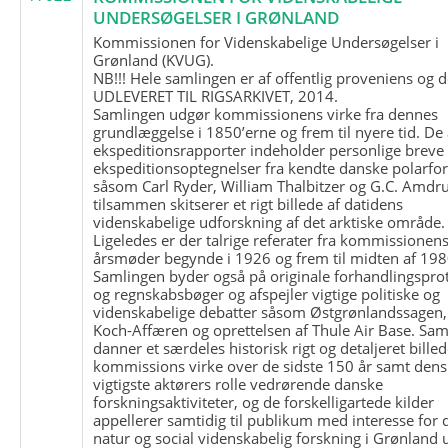
UNDERSØGELSER I GRØNLAND
Kommissionen for Videnskabelige Undersøgelser i
Grønland (KVUG).
NB!!! Hele samlingen er af offentlig proveniens og d
UDLEVERET TIL RIGSARKIVET, 2014.
Samlingen udgør kommissionens virke fra dennes
grundlæggelse i 1850’erne og frem til nyere tid. De
ekspeditionsrapporter indeholder personlige breve
ekspeditionsoptegnelser fra kendte danske polarfo
såsom Carl Ryder, William Thalbitzer og G.C. Amdru
tilsammen skitserer et rigt billede af datidens
videnskabelige udforskning af det arktiske område.
Ligeledes er der talrige referater fra kommissionen
årsmøder begynde i 1926 og frem til midten af 198
Samlingen byder også på originale forhandlingspro
og regnskabsbøger og afspejler vigtige politiske og
videnskabelige debatter såsom Østgrønlandssagen,
Koch-Affæren og oprettelsen af Thule Air Base. Sa
danner et særdeles historisk rigt og detaljeret billed
kommissions virke over de sidste 150 år samt dens
vigtigste aktørers rolle vedrørende danske
forskningsaktiviteter, og de forskelligartede kilder
appellerer samtidig til publikum med interesse for 
natur og social videnskabelig forskning i Grønland