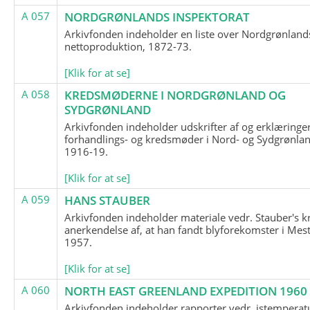
A 057
NORDGRØNLANDS INSPEKTORAT
Arkivfonden indeholder en liste over Nordgrønland
nettoproduktion, 1872-73.
[Klik for at se]
A 058
KREDSMØDERNE I NORDGRØNLAND OG
SYDGRØNLAND
Arkivfonden indeholder udskrifter af og erklæringer
forhandlings- og kredsmøder i Nord- og Sydgrønlan
1916-19.
[Klik for at se]
A 059
HANS STAUBER
Arkivfonden indeholder materiale vedr. Stauber's k
anerkendelse af, at han fandt blyforekomster i Mest
1957.
[Klik for at se]
A 060
NORTH EAST GREENLAND EXPEDITION 1960
Arkivfonden indeholder rapporter vedr. istemperatu