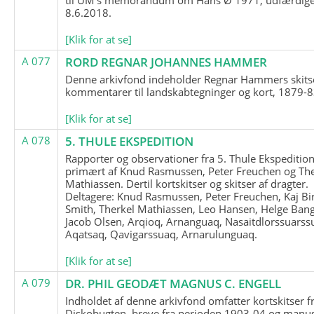
8.6.2018.
[Klik for at se]
A 077
RORD REGNAR JOHANNES HAMMER
Denne arkivfond indeholder Regnar Hammers skits
kommentarer til landskabtegninger og kort, 1879-8
[Klik for at se]
A 078
5. THULE EKSPEDITION
Rapporter og observationer fra 5. Thule Ekspedition
primært af Knud Rasmussen, Peter Freuchen og The
Mathiassen. Dertil kortskitser og skitser af dragter.
Deltagere: Knud Rasmussen, Peter Freuchen, Kaj Bir
Smith, Therkel Mathiassen, Leo Hansen, Helge Bang
Jacob Olsen, Arqioq, Arnanguaq, Nasaitdlorssuarss
Aqatsaq, Qavigarssuaq, Arnarulunguaq.
[Klik for at se]
A 079
DR. PHIL GEODÆT MAGNUS C. ENGELL
Indholdet af denne arkivfond omfatter kortskitser f
Diskobugten, breve fra perioden 1903-04 og manus