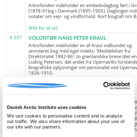
Arkivfonden indeholder en embedsdagbog ført i G
(1878-91)og i Danmark (1895-1905). Dagbogen ind
notater om vejr- og vindforhold. Kort biografi om B
[Klik for at se]
A 037
VOLONTØR HANS PETER KRAUL
Arkivfonden indeholder en af Kraul indbundet og
annoteret bog med eget indeks: 'Meddelelser fra
Direktoratet 1882-86', to grønlandske breve (det en
Ludvig Petersen, det andet fra Upernaviks forstand
biografiske oplysninger om personalet ved Upernav
1826-1910.
[Klik for at se]
A 038
FRIEDRICH LITTMANN
Denne arkivfond indeholder en kopi af Friedrich Li
upublicerede erindringer. Originalen befinder sig i 
Danish Arctic Institute uses cookies
tyske historiker Franz Selingers privatarkiv i byen U
We use cookies to personalise content and to analyse
Tyskland. Friedrich Littmann var en af de tyske sold
our traffic. We also share information about your use of
der var med i vejrstationen "Holzauge" i Hansa Bugt
our site with our partners.
Nordøstgrønland under Anden Verdenskrig. Statio
"Holzauge" blev opdaget af Nordøstgrønlands