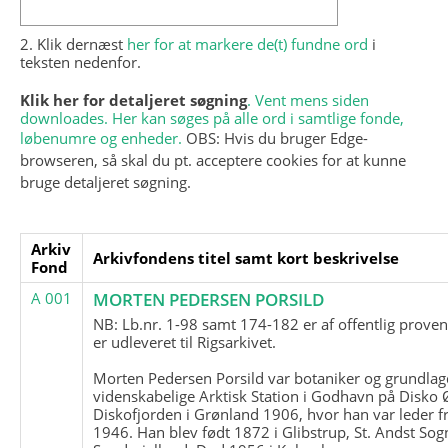
2. Klik dernæst
her for at markere de(t) fundne ord
i
teksten nedenfor.
Klik her for detaljeret søgning
. Vent mens siden
downloades. Her kan søges på alle ord i samtlige fonde,
løbenumre og enheder.
OBS: Hvis du bruger Edge-
browseren, så skal du pt. acceptere cookies for at kunne
bruge detaljeret søgning.
Arkiv
Arkivfondens titel samt kort beskrivelse
Fond
A 001
MORTEN PEDERSEN PORSILD
NB: Lb.nr. 1-98 samt 174-182 er af offentlig prove
er udleveret til Rigsarkivet.
Morten Pedersen Porsild var botaniker og grundla
videnskabelige Arktisk Station i Godhavn på Disko 
Diskofjorden i Grønland 1906, hvor han var leder fr
1946. Han blev født 1872 i Glibstrup, St. Andst Sogn