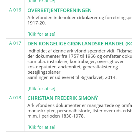
[Klik for at se]
A 016
OVERBETJENTFORENINGEN
Arkivfonden indeholder cirkulærer og forretningspr
1917-20.
[Klik for at se]
A 017
DEN KONGELIGE GRØNLANDSKE HANDEL (K
Indholdet af denne arkivfond spænder vidt. Tidsmæ
der dokumenter fra 1757 til 1966 og omfatter dok
som bl.a. instrukser, kontrabøger, oversigt over
kostdeputater, anciennitet, generaltakster og
besejlingsplaner.
Samlingen er udleveret til Rigsarkivet, 2014.
[Klik for at se]
A 018
CHRISTIAN FREDERIK SIMONŸ
Arkivfondens dokumenter er mangeartede og omfa
manuskripter, personalhistorie, lister over udsteds
m.m. i perioden 1830-1978.
[Klik for at se]