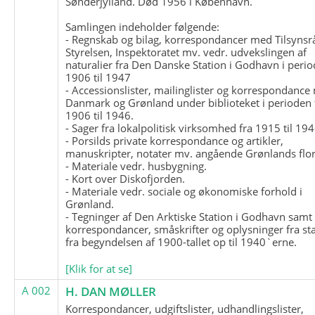
Sønderjylland. Død 1956 i København.
Samlingen indeholder følgende:
- Regnskab og bilag, korrespondancer med Tilsynsr
Styrelsen, Inspektoratet mv. vedr. udvekslingen af
naturalier fra Den Danske Station i Godhavn i perio
1906 til 1947
- Accessionslister, mailinglister og korrespondanc
Danmark og Grønland under biblioteket i perioden 
1906 til 1946.
- Sager fra lokalpolitisk virksomhed fra 1915 til 194
- Porsilds private korrespondance og artikler,
manuskripter, notater mv. angående Grønlands flor
- Materiale vedr. husbygning.
- Kort over Diskofjorden.
- Materiale vedr. sociale og økonomiske forhold i
Grønland.
- Tegninger af Den Arktiske Station i Godhavn samt
korrespondancer, småskrifter og oplysninger fra st
fra begyndelsen af 1900-tallet op til 1940`erne.
[Klik for at se]
A 002
H. DAN MØLLER
Korrespondancer, udgiftslister, udhandlingslister,