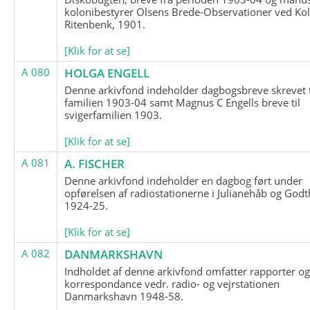
kolonibestyrer Olsens Brede-Observationer ved Ko
Ritenbenk, 1901.
[Klik for at se]
A 080
HOLGA ENGELL
Denne arkivfond indeholder dagbogsbreve skrevet t
familien 1903-04 samt Magnus C Engells breve til
svigerfamilien 1903.
[Klik for at se]
A 081
A. FISCHER
Denne arkivfond indeholder en dagbog ført under
opførelsen af radiostationerne i Julianehåb og Godt
1924-25.
[Klik for at se]
A 082
DANMARKSHAVN
Indholdet af denne arkivfond omfatter rapporter o
korrespondance vedr. radio- og vejrstationen
Danmarkshavn 1948-58.