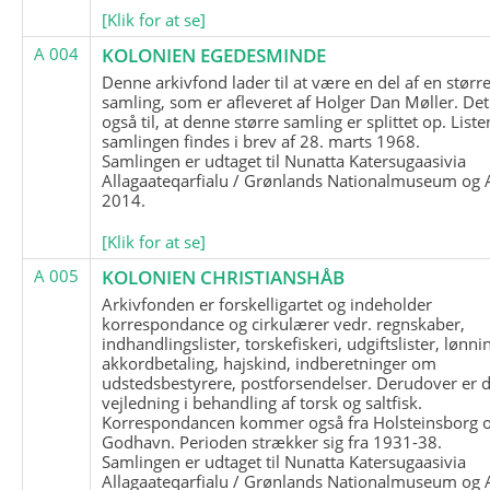
[Klik for at se]
A 004
KOLONIEN EGEDESMINDE
Denne arkivfond lader til at være en del af en størr
samling, som er afleveret af Holger Dan Møller. Det
også til, at denne større samling er splittet op. List
samlingen findes i brev af 28. marts 1968.
Samlingen er udtaget til Nunatta Katersugaasivia
Allagaateqarfialu / Grønlands Nationalmuseum og A
2014.
[Klik for at se]
A 005
KOLONIEN CHRISTIANSHÅB
Arkivfonden er forskelligartet og indeholder
korrespondance og cirkulærer vedr. regnskaber,
indhandlingslister, torskefiskeri, udgiftslister, lønni
akkordbetaling, hajskind, indberetninger om
udstedsbestyrere, postforsendelser. Derudover er 
vejledning i behandling af torsk og saltfisk.
Korrespondancen kommer også fra Holsteinsborg 
Godhavn. Perioden strækker sig fra 1931-38.
Samlingen er udtaget til Nunatta Katersugaasivia
Allagaateqarfialu / Grønlands Nationalmuseum og A