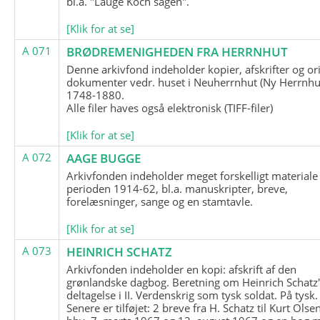
bl.a. "Lauge Koch sagen".
[Klik for at se]
A 071
BRØDREMENIGHEDEN FRA HERRNHUT
Denne arkivfond indeholder kopier, afskrifter og or
dokumenter vedr. huset i Neuherrnhut (Ny Herrnhut
1748-1880.
Alle filer haves også elektronisk (TIFF-filer)
[Klik for at se]
A 072
AAGE BUGGE
Arkivfonden indeholder meget forskelligt materiale 
perioden 1914-62, bl.a. manuskripter, breve,
forelæsninger, sange og en stamtavle.
[Klik for at se]
A 073
HEINRICH SCHATZ
Arkivfonden indeholder en kopi: afskrift af den
grønlandske dagbog. Beretning om Heinrich Schatz
deltagelse i II. Verdenskrig som tysk soldat. På tysk.
Senere er tilføjet: 2 breve fra H. Schatz til Kurt Olsen