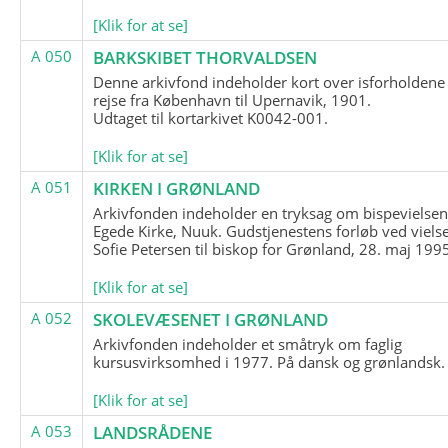
[Klik for at se]
A 050
BARKSKIBET THORVALDSEN
Denne arkivfond indeholder kort over isforholdene
rejse fra København til Upernavik, 1901.
Udtaget til kortarkivet K0042-001.
[Klik for at se]
A 051
KIRKEN I GRØNLAND
Arkivfonden indeholder en tryksag om bispevielsen
Egede Kirke, Nuuk. Gudstjenestens forløb ved viels
Sofie Petersen til biskop for Grønland, 28. maj 199
[Klik for at se]
A 052
SKOLEVÆSENET I GRØNLAND
Arkivfonden indeholder et småtryk om faglig
kursusvirksomhed i 1977. På dansk og grønlandsk.
[Klik for at se]
A 053
LANDSRÅDENE