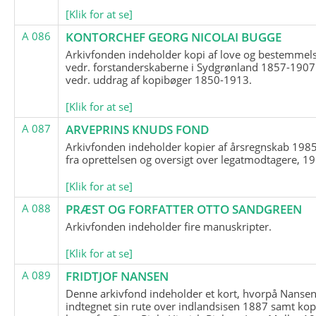
[Klik for at se]
A 086
KONTORCHEF GEORG NICOLAI BUGGE
Arkivfonden indeholder kopi af love og bestemmel
vedr. forstanderskaberne i Sydgrønland 1857-1907
vedr. uddrag af kopibøger 1850-1913.
[Klik for at se]
A 087
ARVEPRINS KNUDS FOND
Arkivfonden indeholder kopier af årsregnskab 1985
fra oprettelsen og oversigt over legatmodtagere, 1
[Klik for at se]
A 088
PRÆST OG FORFATTER OTTO SANDGREEN
Arkivfonden indeholder fire manuskripter.
[Klik for at se]
A 089
FRIDTJOF NANSEN
Denne arkivfond indeholder et kort, hvorpå Nansen
indtegnet sin rute over indlandsisen 1887 samt kop