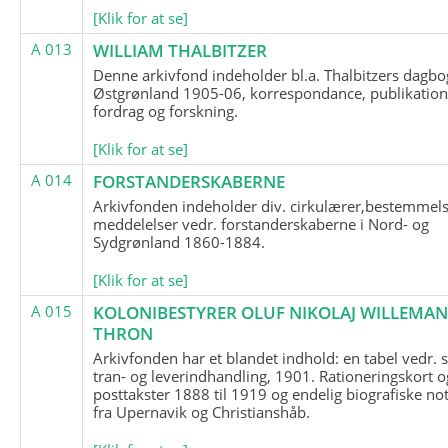
[Klik for at se]
A 013
WILLIAM THALBITZER
Denne arkivfond indeholder bl.a. Thalbitzers dagbo
Østgrønland 1905-06, korrespondance, publikation
fordrag og forskning.
[Klik for at se]
A 014
FORSTANDERSKABERNE
Arkivfonden indeholder div. cirkulærer,bestemmels
meddelelser vedr. forstanderskaberne i Nord- og
Sydgrønland 1860-1884.
[Klik for at se]
A 015
KOLONIBESTYRER OLUF NIKOLAJ WILLEMA
THRON
Arkivfonden har et blandet indhold: en tabel vedr.
tran- og leverindhandling, 1901. Rationeringskort o
posttakster 1888 til 1919 og endelig biografiske no
fra Upernavik og Christianshåb.