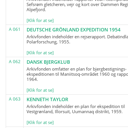
Sefsrøm gletcheren, vejr og kort over Dammen Reg
Alpefjord.
[Klik for at se]
A 061
DEUTSCHE GRÖNLAND EXPEDITION 1954
Arkivfonden indeholder en rejserapport. Debatindl
Polarforschung, 1955.
[Klik for at se]
A 062
DANSK BJERGKLUB
Arkivfonden omfatter en plan for bjergbestignings-
ekspeditionen til Maniitsoq-området 1960 og rappo
1964.
[Klik for at se]
A 063
KENNETH TAYLOR
Arkivfonden indeholder en plan for ekspedition til
Vestgrønland, Illorsuit, Uumannaq distrikt, 1959.
[Klik for at se]