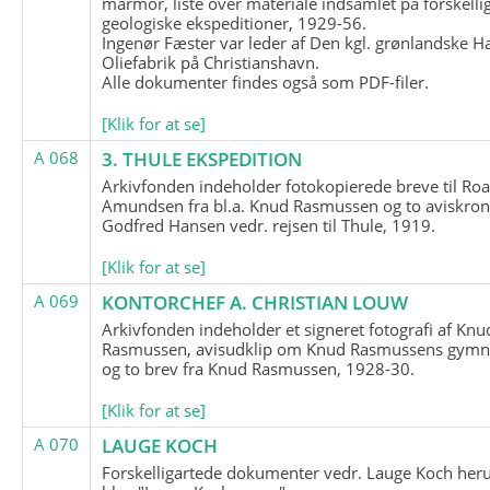
marmor, liste over materiale indsamlet på forskelli
geologiske ekspeditioner, 1929-56.
Ingenør Fæster var leder af Den kgl. grønlandske H
Oliefabrik på Christianshavn.
Alle dokumenter findes også som PDF-filer.
[Klik for at se]
A 068
3. THULE EKSPEDITION
Arkivfonden indeholder fotokopierede breve til Roa
Amundsen fra bl.a. Knud Rasmussen og to aviskron
Godfred Hansen vedr. rejsen til Thule, 1919.
[Klik for at se]
A 069
KONTORCHEF A. CHRISTIAN LOUW
Arkivfonden indeholder et signeret fotografi af Knu
Rasmussen, avisudklip om Knud Rasmussens gymna
og to brev fra Knud Rasmussen, 1928-30.
[Klik for at se]
A 070
LAUGE KOCH
Forskelligartede dokumenter vedr. Lauge Koch her