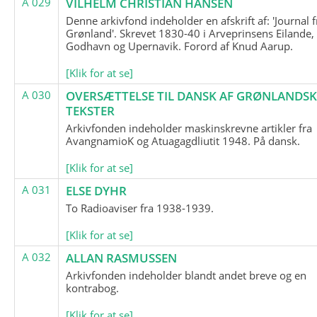
A 029
VILHELM CHRISTIAN HANSEN
Denne arkivfond indeholder en afskrift af: 'Journal f
Grønland'. Skrevet 1830-40 i Arveprinsens Eilande,
Godhavn og Upernavik. Forord af Knud Aarup.
[Klik for at se]
A 030
OVERSÆTTELSE TIL DANSK AF GRØNLANDSK
TEKSTER
Arkivfonden indeholder maskinskrevne artikler fra
AvangnamioK og Atuagagdliutit 1948. På dansk.
[Klik for at se]
A 031
ELSE DYHR
To Radioaviser fra 1938-1939.
[Klik for at se]
A 032
ALLAN RASMUSSEN
Arkivfonden indeholder blandt andet breve og en
kontrabog.
[Klik for at se]