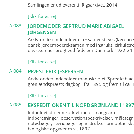
Samlingen er udleveret til Rigsarkivet, 2014.
[Klik for at se]
A 083
JORDEMODER GERTRUD MARIE ABIGAEL
JØRGENSEN
Arkivfonden indeholder et eksamensbevis (lærebre
dansk jordemodereksamen med instruks, cirkulære
div. skemaer brugt ved fødsler i Danmark 1922-24.
[Klik for at se]
A 084
PRÆST ERIK JESPERSEN
Arkivfonden indeholder manuskriptet 'Spredte blad
grønlændspræsts dagbog', fra 1895 og frem til ca. 
[Klik for at se]
A 085
EKSPEDITIONEN TIL NORDGRØNLAND I 189
Indholdet af denne arkivfond er mangeartet:
indberetninger, observationsbeskrivelser, måletegn
notesbøger, regnebøger og instrukser om botanisk
biologiske opgaver m.v., 1897.