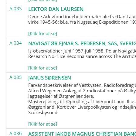
A 033
LEKTOR DAN LAURSEN
Denne Arkivfond indeholder materiale fra Dan Lau
virke 1945-56: bl.a. fra Nugssuaq Ekspeditionen 19
[Klik for at se]
A 034
NAVIGATØR EJNAR S. PEDERSEN, SAS, SVERI
Is-observationer juni 1957-juli 1958. Polar Navigat
Research No.1.Ice Reconnaisance across The Arctic
[Klik for at se]
A 035
JANUS SØRENSEN
Farvandsbeskrivelser af Vestkysten. Radioforedrag
Alfred Wegener. Anlæg af 2 radiostationer på Østky
Iagttagelser af Østgrønlændere.
Masterejsning, ill. Opmåling af Liverpool Land. Illus
Østgrønland. Kort over Liverpoolkysten og indsejlin
Scoresbysund.
[Klik for at se]
A 036
ASSISTENT JAKOB MAGNUS CHRISTIAN BAN