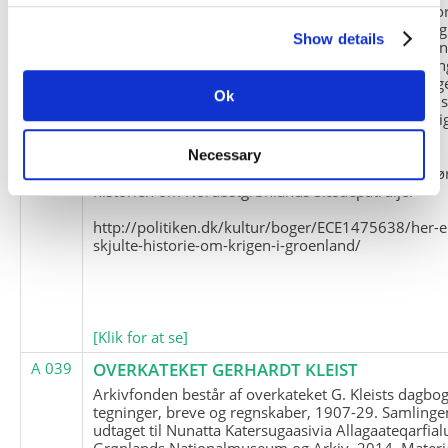
Slædepatrulje med Eli Knudsen som medlem og ko
og Marius Jensen som medlem. Marius Jensens da
Show details
befinder sig i Militärhistorisches Museum i Dresde
(Tyskland). Kopierne af Friedrich Littmanns erindrin
klausuleret iht. aftalen med giveren og Franz Seling
Ok
Kontakt venligst Arktisk Instituts ledelse i forbinde
brugen af materialet til studie- og forskningsmæssi
formål.
Necessary
Nedenunder findes et link til en presseartikel vedr
historien om Nordøstgrønlands Slædepatrulje:
http://politiken.dk/kultur/boger/ECE1475638/her-e
skjulte-historie-om-krigen-i-groenland/
[Klik for at se]
A 039
OVERKATEKET GERHARDT KLEIST
Arkivfonden består af overkateket G. Kleists dagbog
tegninger, breve og regnskaber, 1907-29. Samlinge
udtaget til Nunatta Katersugaasivia Allagaateqarfial
Grønlands Nationalmuseum og Arkiv, 2014. Materia