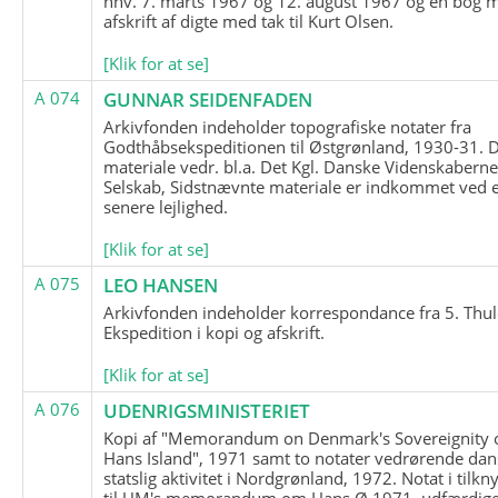
hhv. 7. marts 1967 og 12. august 1967 og en bog 
afskrift af digte med tak til Kurt Olsen.
[Klik for at se]
A 074
GUNNAR SEIDENFADEN
Arkivfonden indeholder topografiske notater fra
Godthåbsekspeditionen til Østgrønland, 1930-31.
materiale vedr. bl.a. Det Kgl. Danske Videnskabern
Selskab, Sidstnævnte materiale er indkommet ved 
senere lejlighed.
[Klik for at se]
A 075
LEO HANSEN
Arkivfonden indeholder korrespondance fra 5. Thul
Ekspedition i kopi og afskrift.
[Klik for at se]
A 076
UDENRIGSMINISTERIET
Kopi af "Memorandum on Denmark's Sovereignity 
Hans Island", 1971 samt to notater vedrørende dan
statslig aktivitet i Nordgrønland, 1972. Notat i tilkn
til UM's memorandum om Hans Ø 1971, udfærdige