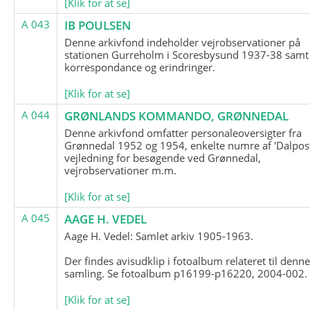
[Klik for at se]
A 043
IB POULSEN
Denne arkivfond indeholder vejrobservationer på
stationen Gurreholm i Scoresbysund 1937-38 samt
korrespondance og erindringer.
[Klik for at se]
A 044
GRØNLANDS KOMMANDO, GRØNNEDAL
Denne arkivfond omfatter personaleoversigter fra
Grønnedal 1952 og 1954, enkelte numre af 'Dalpost
vejledning for besøgende ved Grønnedal,
vejrobservationer m.m.
[Klik for at se]
A 045
AAGE H. VEDEL
Aage H. Vedel: Samlet arkiv 1905-1963.
Der findes avisudklip i fotoalbum relateret til denn
samling. Se fotoalbum p16199-p16220, 2004-002.
[Klik for at se]