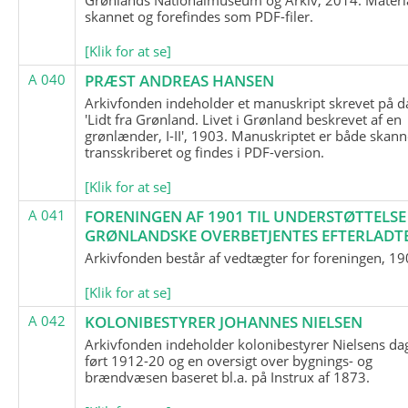
skannet og forefindes som PDF-filer.
[Klik for at se]
A 040
PRÆST ANDREAS HANSEN
Arkivfonden indeholder et manuskript skrevet på d
'Lidt fra Grønland. Livet i Grønland beskrevet af en
grønlænder, I-II', 1903. Manuskriptet er både skann
transskriberet og findes i PDF-version.
[Klik for at se]
A 041
FORENINGEN AF 1901 TIL UNDERSTØTTELSE
GRØNLANDSKE OVERBETJENTES EFTERLADT
Arkivfonden består af vedtægter for foreningen, 19
[Klik for at se]
A 042
KOLONIBESTYRER JOHANNES NIELSEN
Arkivfonden indeholder kolonibestyrer Nielsens d
ført 1912-20 og en oversigt over bygnings- og
brændvæsen baseret bl.a. på Instrux af 1873.