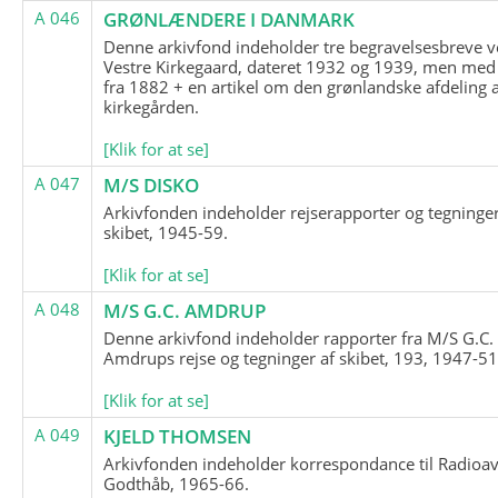
A 046
GRØNLÆNDERE I DANMARK
Denne arkivfond indeholder tre begravelsesbreve v
Vestre Kirkegaard, dateret 1932 og 1939, men med
fra 1882 + en artikel om den grønlandske afdeling 
kirkegården.
[Klik for at se]
A 047
M/S DISKO
Arkivfonden indeholder rejserapporter og tegninge
skibet, 1945-59.
[Klik for at se]
A 048
M/S G.C. AMDRUP
Denne arkivfond indeholder rapporter fra M/S G.C.
Amdrups rejse og tegninger af skibet, 193, 1947-51
[Klik for at se]
A 049
KJELD THOMSEN
Arkivfonden indeholder korrespondance til Radioav
Godthåb, 1965-66.