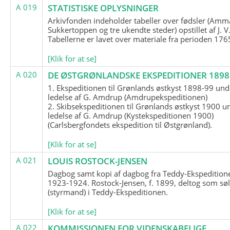
A 019
STATISTISKE OPLYSNINGER
Arkivfonden indeholder tabeller over fødsler (Amma
Sukkertoppen og tre ukendte steder) opstillet af J. V
Tabellerne er lavet over materiale fra perioden 17
[Klik for at se]
A 020
DE ØSTGRØNLANDSKE EKSPEDITIONER 1898 
1. Ekspeditionen til Grønlands østkyst 1898-99 und
ledelse af G. Amdrup (Amdrupekspeditionen)
2. Skibsekspeditionen til Grønlands østkyst 1900 u
ledelse af G. Amdrup (Kystekspeditionen 1900)
(Carlsbergfondets ekspedition til Østgrønland).
[Klik for at se]
A 021
LOUIS ROSTOCK-JENSEN
Dagbog samt kopi af dagbog fra Teddy-Ekspedition
1923-1924. Rostock-Jensen, f. 1899, deltog som søl
(styrmand) i Teddy-Ekspeditionen.
[Klik for at se]
A 022
KOMMISSIONEN FOR VIDENSKABELIGE