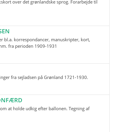
skort over det grønlandske sprog. Forarbejde til
SEN
r bl.a. korrespondancer, manuskripter, kort,
i mm. fra perioden 1909-1931
inger fra sejladsen på Grønland 1721-1930.
LONFÆRD
m at holde udkig efter ballonen. Tegning af