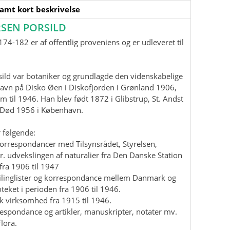
samt kort beskrivelse
SEN PORSILD
74-182 er af offentlig proveniens og er udleveret til
ild var botaniker og grundlagde den videnskabelige
havn på Disko Øen i Diskofjorden i Grønland 1906,
m til 1946. Han blev født 1872 i Glibstrup, St. Andst
. Død 1956 i København.
 følgende:
korrespondancer med Tilsynsrådet, Styrelsen,
r. udvekslingen af naturalier fra Den Danske Station
fra 1906 til 1947
mailinglister og korrespondance mellem Danmark og
teket i perioden fra 1906 til 1946.
isk virksomhed fra 1915 til 1946.
rrespondance og artikler, manuskripter, notater mv.
lora.