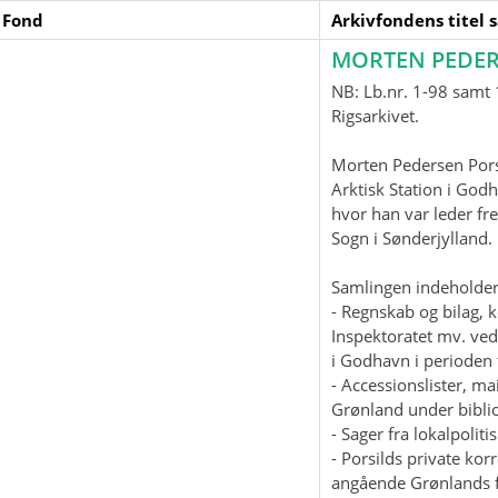
 Fond
Arkivfondens titel 
MORTEN PEDER
NB: Lb.nr. 1-98 samt 1
Rigsarkivet.
Morten Pedersen Pors
Arktisk Station i God
hvor han var leder fre
Sogn i Sønderjylland
Samlingen indeholder
- Regnskab og bilag, 
Inspektoratet mv. ved
i Godhavn i perioden 
- Accessionslister, 
Grønland under biblio
- Sager fra lokalpolit
- Porsilds private ko
angående Grønlands f