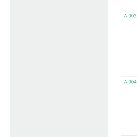
A 003
A 004