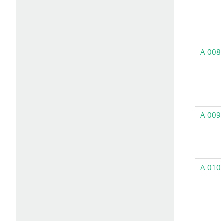
A 008
A 009
A 010