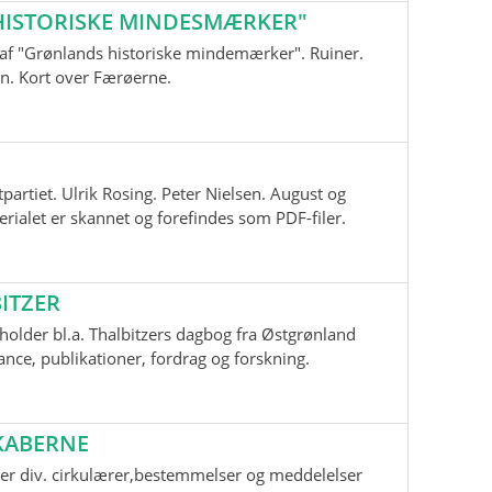
ISTORISKE MINDESMÆRKER"
nd af "Grønlands historiske mindemærker". Ruiner.
n. Kort over Færøerne.
tpartiet. Ulrik Rosing. Peter Nielsen. August og
ialet er skannet og forefindes som PDF-filer.
ITZER
older bl.a. Thalbitzers dagbog fra Østgrønland
ce, publikationer, fordrag og forskning.
KABERNE
er div. cirkulærer,bestemmelser og meddelelser