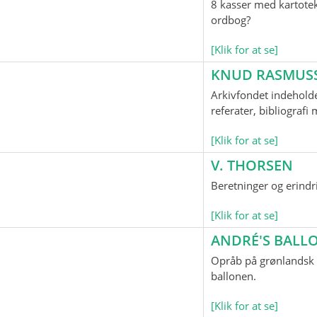
8 kasser med kartotek
ordbog?
[Klik for at se]
KNUD RASMUS
Arkivfondet indeholde
referater, bibliograf
[Klik for at se]
V. THORSEN
Beretninger og erindr
[Klik for at se]
ANDRÉ'S BAL
Opråb på grønlandsk o
ballonen.
[Klik for at se]