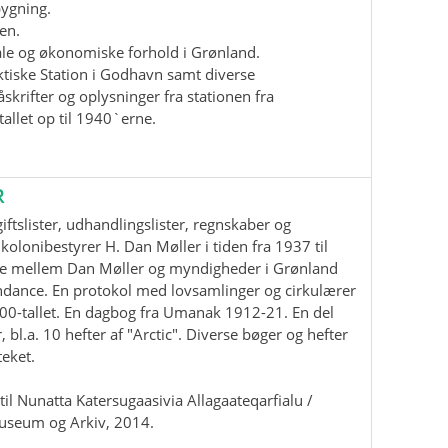
bygning.
en.
iale og økonomiske forhold i Grønland.
ktiske Station i Godhavn samt diverse
krifter og oplysninger fra stationen fra
allet op til 1940`erne.
R
ftslister, udhandlingslister, regnskaber og
kolonibestyrer H. Dan Møller i tiden fra 1937 til
e mellem Dan Møller og myndigheder i Grønland
ndance. En protokol med lovsamlinger og cirkulærer
00-tallet. En dagbog fra Umanak 1912-21. En del
, bl.a. 10 hefter af "Arctic". Diverse bøger og hefter
teket.
il Nunatta Katersugaasivia Allagaateqarfialu /
useum og Arkiv, 2014.