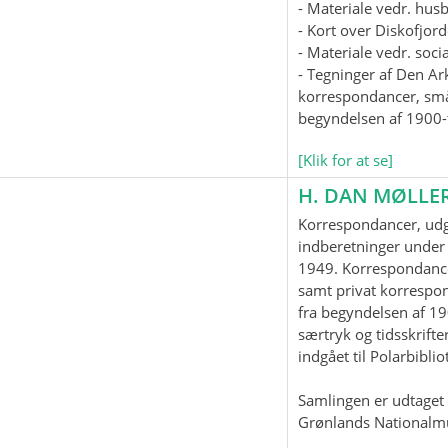
- Materiale vedr. hus
- Kort over Diskofjord
- Materiale vedr. soc
- Tegninger af Den Ar
korrespondancer, smås
begyndelsen af 1900-t
[Klik for at se]
H. DAN MØLLE
Korrespondancer, udgi
indberetninger under 
1949. Korrespondanc
samt privat korrespo
fra begyndelsen af 19
særtryk og tidsskrifter
indgået til Polarbiblio
Samlingen er udtaget t
Grønlands Nationalm