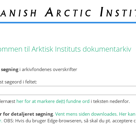
anish Arctic Insti
ommen til Arktisk Instituts dokumentarkiv
 søgning
i arkivfondenes overskrifter
st søgeord i feltet:
 dernæst
her for at markere de(t) fundne ord
i teksten nedenfor.
r for detaljeret søgning
. Vent mens siden downloades. Her kan 
r.
OBS: Hvis du bruger Edge-browseren, så skal du pt. acceptere c