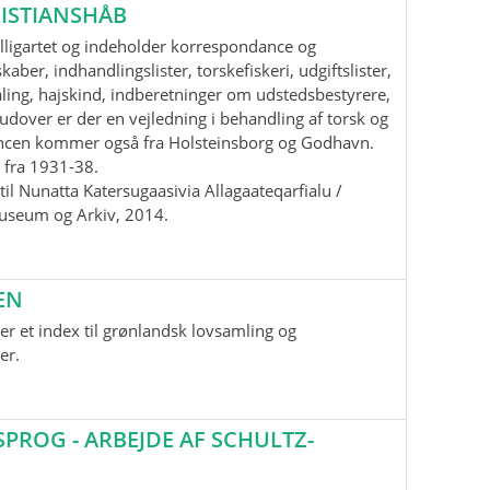
ISTIANSHÅB
lligartet og indeholder korrespondance og
aber, indhandlingslister, torskefiskeri, udgiftslister,
ling, hajskind, indberetninger om udstedsbestyrere,
udover er der en vejledning i behandling af torsk og
ancen kommer også fra Holsteinsborg og Godhavn.
 fra 1931-38.
il Nunatta Katersugaasivia Allagaateqarfialu /
useum og Arkiv, 2014.
EN
r et index til grønlandsk lovsamling og
er.
ROG - ARBEJDE AF SCHULTZ-