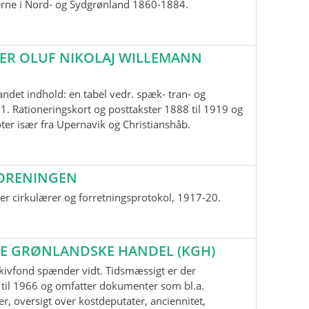
erne i Nord- og Sydgrønland 1860-1884.
ER OLUF NIKOLAJ WILLEMANN
andet indhold: en tabel vedr. spæk- tran- og
1. Rationeringskort og posttakster 1888 til 1919 og
oter især fra Upernavik og Christianshåb.
ORENINGEN
r cirkulærer og forretningsprotokol, 1917-20.
E GRØNLANDSKE HANDEL (KGH)
kivfond spænder vidt. Tidsmæssigt er der
til 1966 og omfatter dokumenter som bl.a.
r, oversigt over kostdeputater, anciennitet,