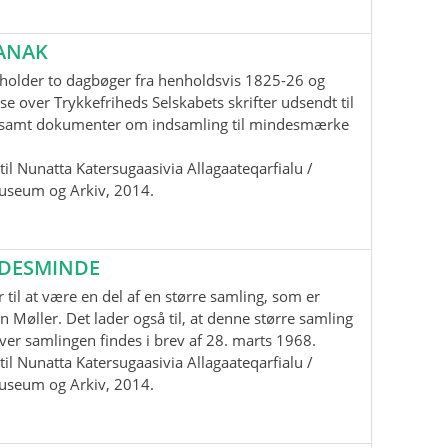
ANAK
holder to dagbøger fra henholdsvis 1825-26 og
se over Trykkefriheds Selskabets skrifter udsendt til
samt dokumenter om indsamling til mindesmærke
il Nunatta Katersugaasivia Allagaateqarfialu /
useum og Arkiv, 2014.
EDESMINDE
 til at være en del af en større samling, som er
n Møller. Det lader også til, at denne større samling
 over samlingen findes i brev af 28. marts 1968.
il Nunatta Katersugaasivia Allagaateqarfialu /
useum og Arkiv, 2014.