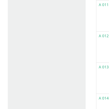
A 011
A 012
A 013
A 014