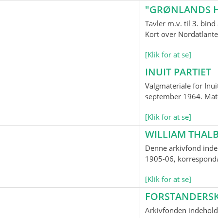
"GRØNLANDS H
Tavler m.v. til 3. bi
Kort over Nordatlante
[Klik for at se]
INUIT PARTIET
Valgmateriale for Inui
september 1964. Mater
[Klik for at se]
WILLIAM THALB
Denne arkivfond indeh
1905-06, korrespondan
[Klik for at se]
FORSTANDERS
Arkivfonden indehold