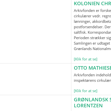
KOLONIEN CHR
Arkivfonden er forske
cirkulærer vedr. regnsk
lønninger, akkordbeta
postforsendelser. Der
saltfisk. Korrespond
Perioden strækker sig
Samlingen er udtaget t
Grønlands Nationalm
[Klik for at se]
OTTO MATHIES
Arkivfonden indeholde
inspektørens cirkulær
[Klik for at se]
GRØNLANDSK SP
LORENTZEN