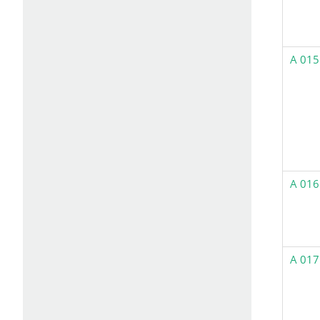
A 015
A 016
A 017