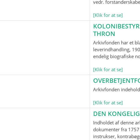
vedr. forstanderskab
[Klik for at se]
KOLONIBESTYR
THRON
Arkivfonden har et bl
leverindhandling, 190
endelig biografiske n
[Klik for at se]
OVERBETJENTF
Arkivfonden indeholde
[Klik for at se]
DEN KONGELIG
Indholdet af denne ar
dokumenter fra 1757 
instrukser, kontrabøge