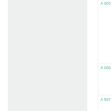
A 005
A 006
A 007