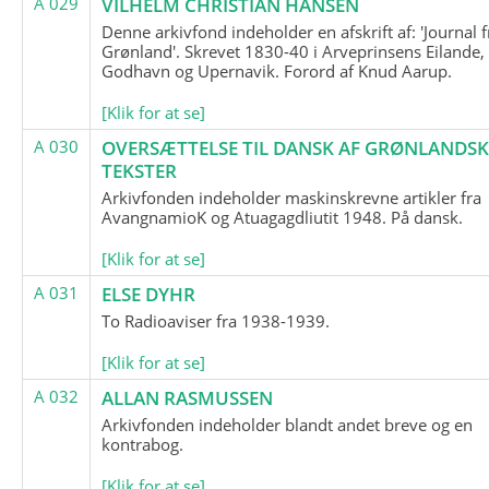
A 029
VILHELM CHRISTIAN HANSEN
Denne arkivfond indeholder en afskrift af: 'Journal f
Grønland'. Skrevet 1830-40 i Arveprinsens Eilande,
Godhavn og Upernavik. Forord af Knud Aarup.
[Klik for at se]
A 030
OVERSÆTTELSE TIL DANSK AF GRØNLANDSK
TEKSTER
Arkivfonden indeholder maskinskrevne artikler fra
AvangnamioK og Atuagagdliutit 1948. På dansk.
[Klik for at se]
A 031
ELSE DYHR
To Radioaviser fra 1938-1939.
[Klik for at se]
A 032
ALLAN RASMUSSEN
Arkivfonden indeholder blandt andet breve og en
kontrabog.
[Klik for at se]