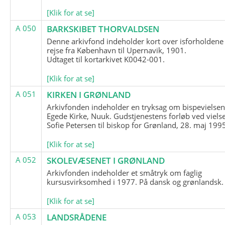
[Klik for at se]
A 050
BARKSKIBET THORVALDSEN
Denne arkivfond indeholder kort over isforholdene
rejse fra København til Upernavik, 1901.
Udtaget til kortarkivet K0042-001.
[Klik for at se]
A 051
KIRKEN I GRØNLAND
Arkivfonden indeholder en tryksag om bispevielsen
Egede Kirke, Nuuk. Gudstjenestens forløb ved viels
Sofie Petersen til biskop for Grønland, 28. maj 199
[Klik for at se]
A 052
SKOLEVÆSENET I GRØNLAND
Arkivfonden indeholder et småtryk om faglig
kursusvirksomhed i 1977. På dansk og grønlandsk.
[Klik for at se]
A 053
LANDSRÅDENE