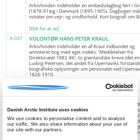
Arkivfonden indeholder en embedsdagbog ført i G
(1878-91)og i Danmark (1895-1905). Dagbogen ind
notater om vejr- og vindforhold. Kort biografi om B
[Klik for at se]
A 037
VOLONTØR HANS PETER KRAUL
Arkivfonden indeholder en af Kraul indbundet og
annoteret bog med eget indeks: 'Meddelelser fra
Direktoratet 1882-86', to grønlandske breve (det en
Ludvig Petersen, det andet fra Upernaviks forstand
biografiske oplysninger om personalet ved Upernav
1826-1910.
[Klik for at se]
A 038
FRIEDRICH LITTMANN
Denne arkivfond indeholder en kopi af Friedrich Li
upublicerede erindringer. Originalen befinder sig i 
Danish Arctic Institute uses cookies
tyske historiker Franz Selingers privatarkiv i byen U
We use cookies to personalise content and to analyse
Tyskland. Friedrich Littmann var en af de tyske sold
our traffic. We also share information about your use of
der var med i vejrstationen "Holzauge" i Hansa Bugt
our site with our partners.
Nordøstgrønland under Anden Verdenskrig. Statio
"Holzauge" blev opdaget af Nordøstgrønlands