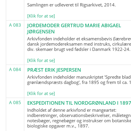
Samlingen er udleveret til Rigsarkivet, 2014.
[Klik for at se]
A 083
JORDEMODER GERTRUD MARIE ABIGAEL
JØRGENSEN
Arkivfonden indeholder et eksamensbevis (lærebre
dansk jordemodereksamen med instruks, cirkulære
div. skemaer brugt ved fødsler i Danmark 1922-24.
[Klik for at se]
A 084
PRÆST ERIK JESPERSEN
Arkivfonden indeholder manuskriptet 'Spredte blad
grønlændspræsts dagbog', fra 1895 og frem til ca. 
[Klik for at se]
A 085
EKSPEDITIONEN TIL NORDGRØNLAND I 189
Indholdet af denne arkivfond er mangeartet:
indberetninger, observationsbeskrivelser, måletegn
notesbøger, regnebøger og instrukser om botanisk
biologiske opgaver m.v., 1897.