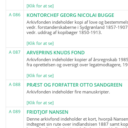
[Klik for at se]
A 086
KONTORCHEF GEORG NICOLAI BUGGE
Arkivfonden indeholder kopi af love og bestemmel
vedr. forstanderskaberne i Sydgrønland 1857-1907
vedr. uddrag af kopibøger 1850-1913.
[Klik for at se]
A 087
ARVEPRINS KNUDS FOND
Arkivfonden indeholder kopier af årsregnskab 1985
fra oprettelsen og oversigt over legatmodtagere, 1
[Klik for at se]
A 088
PRÆST OG FORFATTER OTTO SANDGREEN
Arkivfonden indeholder fire manuskripter.
[Klik for at se]
A 089
FRIDTJOF NANSEN
Denne arkivfond indeholder et kort, hvorpå Nansen
indtegnet sin rute over indlandsisen 1887 samt kop