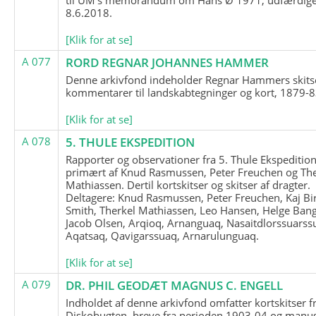
8.6.2018.
[Klik for at se]
A 077
RORD REGNAR JOHANNES HAMMER
Denne arkivfond indeholder Regnar Hammers skits
kommentarer til landskabtegninger og kort, 1879-8
[Klik for at se]
A 078
5. THULE EKSPEDITION
Rapporter og observationer fra 5. Thule Ekspedition
primært af Knud Rasmussen, Peter Freuchen og The
Mathiassen. Dertil kortskitser og skitser af dragter.
Deltagere: Knud Rasmussen, Peter Freuchen, Kaj Bir
Smith, Therkel Mathiassen, Leo Hansen, Helge Bang
Jacob Olsen, Arqioq, Arnanguaq, Nasaitdlorssuarss
Aqatsaq, Qavigarssuaq, Arnarulunguaq.
[Klik for at se]
A 079
DR. PHIL GEODÆT MAGNUS C. ENGELL
Indholdet af denne arkivfond omfatter kortskitser f
Diskobugten, breve fra perioden 1903-04 og manus