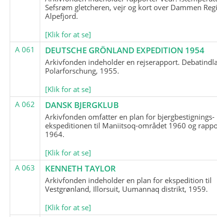
Sefsrøm gletcheren, vejr og kort over Dammen Reg
Alpefjord.
[Klik for at se]
A 061
DEUTSCHE GRÖNLAND EXPEDITION 1954
Arkivfonden indeholder en rejserapport. Debatindl
Polarforschung, 1955.
[Klik for at se]
A 062
DANSK BJERGKLUB
Arkivfonden omfatter en plan for bjergbestignings-
ekspeditionen til Maniitsoq-området 1960 og rappo
1964.
[Klik for at se]
A 063
KENNETH TAYLOR
Arkivfonden indeholder en plan for ekspedition til
Vestgrønland, Illorsuit, Uumannaq distrikt, 1959.
[Klik for at se]