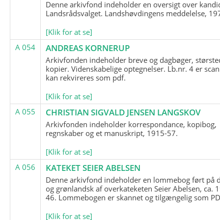
Denne arkivfond indeholder en oversigt over kandid
Landsrådsvalget. Landshøvdingens meddelelse, 19
[Klik for at se]
A 054
ANDREAS KORNERUP
Arkivfonden indeholder breve og dagbøger, største
kopier. Videnskabelige optegnelser. Lb.nr. 4 er sca
kan rekvireres som pdf.
[Klik for at se]
A 055
CHRISTIAN SIGVALD JENSEN LANGSKOV
Arkivfonden indeholder korrespondance, kopibog,
regnskaber og et manuskript, 1915-57.
[Klik for at se]
A 056
KATEKET SEIER ABELSEN
Denne arkivfond indeholder en lommebog ført på 
og grønlandsk af overkateketen Seier Abelsen, ca. 
46. Lommebogen er skannet og tilgængelig som PDF
[Klik for at se]