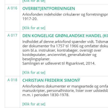
[Klik for at se]
A 016
OVERBETJENTFORENINGEN
Arkivfonden indeholder cirkulærer og forretningspr
1917-20.
[Klik for at se]
A 017
DEN KONGELIGE GRØNLANDSKE HANDEL (K
Indholdet af denne arkivfond spænder vidt. Tidsmæ
der dokumenter fra 1757 til 1966 og omfatter dok
som bl.a. instrukser, kontrabøger, oversigt over
kostdeputater, anciennitet, generaltakster og
besejlingsplaner.
Samlingen er udleveret til Rigsarkivet, 2014.
[Klik for at se]
A 018
CHRISTIAN FREDERIK SIMONŸ
Arkivfondens dokumenter er mangeartede og omfa
manuskripter, personalhistorie, lister over udsteds
m.m. i perioden 1830-1978.
[Klik for at se]