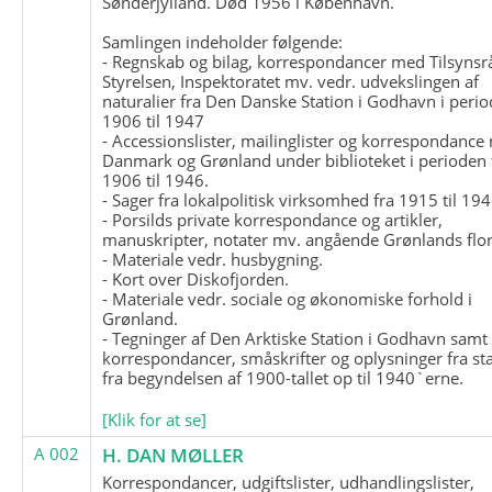
Sønderjylland. Død 1956 i København.
Samlingen indeholder følgende:
- Regnskab og bilag, korrespondancer med Tilsynsr
Styrelsen, Inspektoratet mv. vedr. udvekslingen af
naturalier fra Den Danske Station i Godhavn i perio
1906 til 1947
- Accessionslister, mailinglister og korrespondanc
Danmark og Grønland under biblioteket i perioden 
1906 til 1946.
- Sager fra lokalpolitisk virksomhed fra 1915 til 194
- Porsilds private korrespondance og artikler,
manuskripter, notater mv. angående Grønlands flor
- Materiale vedr. husbygning.
- Kort over Diskofjorden.
- Materiale vedr. sociale og økonomiske forhold i
Grønland.
- Tegninger af Den Arktiske Station i Godhavn samt
korrespondancer, småskrifter og oplysninger fra st
fra begyndelsen af 1900-tallet op til 1940`erne.
[Klik for at se]
A 002
H. DAN MØLLER
Korrespondancer, udgiftslister, udhandlingslister,