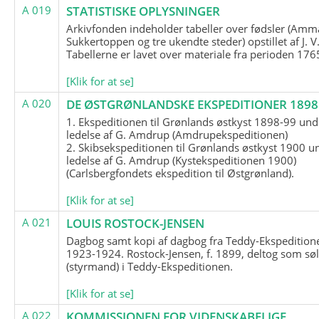
A 019
STATISTISKE OPLYSNINGER
Arkivfonden indeholder tabeller over fødsler (Amma
Sukkertoppen og tre ukendte steder) opstillet af J. V
Tabellerne er lavet over materiale fra perioden 17
[Klik for at se]
A 020
DE ØSTGRØNLANDSKE EKSPEDITIONER 1898 
1. Ekspeditionen til Grønlands østkyst 1898-99 und
ledelse af G. Amdrup (Amdrupekspeditionen)
2. Skibsekspeditionen til Grønlands østkyst 1900 u
ledelse af G. Amdrup (Kystekspeditionen 1900)
(Carlsbergfondets ekspedition til Østgrønland).
[Klik for at se]
A 021
LOUIS ROSTOCK-JENSEN
Dagbog samt kopi af dagbog fra Teddy-Ekspedition
1923-1924. Rostock-Jensen, f. 1899, deltog som søl
(styrmand) i Teddy-Ekspeditionen.
[Klik for at se]
A 022
KOMMISSIONEN FOR VIDENSKABELIGE