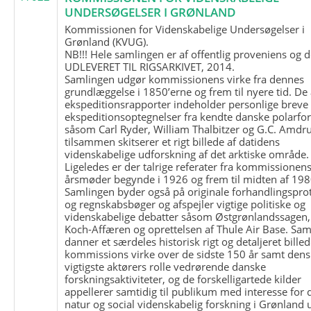
UNDERSØGELSER I GRØNLAND
Kommissionen for Videnskabelige Undersøgelser i
Grønland (KVUG).
NB!!! Hele samlingen er af offentlig proveniens og d
UDLEVERET TIL RIGSARKIVET, 2014.
Samlingen udgør kommissionens virke fra dennes
grundlæggelse i 1850’erne og frem til nyere tid. De
ekspeditionsrapporter indeholder personlige breve
ekspeditionsoptegnelser fra kendte danske polarfo
såsom Carl Ryder, William Thalbitzer og G.C. Amdru
tilsammen skitserer et rigt billede af datidens
videnskabelige udforskning af det arktiske område.
Ligeledes er der talrige referater fra kommissionen
årsmøder begynde i 1926 og frem til midten af 198
Samlingen byder også på originale forhandlingspro
og regnskabsbøger og afspejler vigtige politiske og
videnskabelige debatter såsom Østgrønlandssagen,
Koch-Affæren og oprettelsen af Thule Air Base. Sa
danner et særdeles historisk rigt og detaljeret billed
kommissions virke over de sidste 150 år samt dens
vigtigste aktørers rolle vedrørende danske
forskningsaktiviteter, og de forskelligartede kilder
appellerer samtidig til publikum med interesse for 
natur og social videnskabelig forskning i Grønland