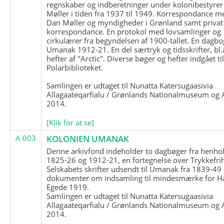
regnskaber og indberetninger under kolonibestyrer
Møller i tiden fra 1937 til 1949. Korrespondance m
Dan Møller og myndigheder i Grønland samt privat
korrespondance. En protokol med lovsamlinger og
cirkulærer fra begyndelsen af 1900-tallet. En dagbo
Umanak 1912-21. En del særtryk og tidsskrifter, bl.
hefter af "Arctic". Diverse bøger og hefter indgået ti
Polarbiblioteket.
Samlingen er udtaget til Nunatta Katersugaasivia
Allagaateqarfialu / Grønlands Nationalmuseum og A
2014.
[Klik for at se]
A 003
KOLONIEN UMANAK
Denne arkivfond indeholder to dagbøger fra henhol
1825-26 og 1912-21, en fortegnelse over Trykkefri
Selskabets skrifter udsendt til Umanak fra 1839-49
dokumenter om indsamling til mindesmærke for H
Egede 1919.
Samlingen er udtaget til Nunatta Katersugaasivia
Allagaateqarfialu / Grønlands Nationalmuseum og A
2014.