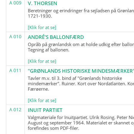
A 009
V. THORSEN
Beretninger og erindringer fra sejladsen på Grønla
1721-1930.
[Klik for at se]
A 010
ANDRÉ'S BALLONFÆRD
Opråb på grønlandsk om at holde udkig efter ballo
Tegning af ballonen.
[Klik for at se]
A 011
"GRØNLANDS HISTORISKE MINDESMÆRKER
Tavler m.v. til 3. bind af "Grønlands historiske
mindemærker". Ruiner. Kort over Nordatlanten. Kor
Færøerne.
[Klik for at se]
A 012
INUIT PARTIET
Valgmateriale for Inuitpartiet. Ulrik Rosing. Peter Ni
August og september 1964. Materialet er skannet o
forefindes som PDF-filer.