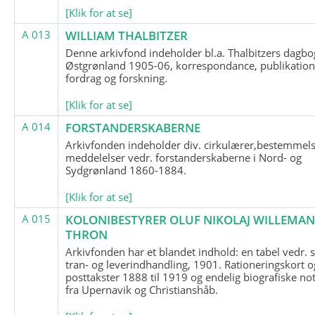
[Klik for at se]
A 013
WILLIAM THALBITZER
Denne arkivfond indeholder bl.a. Thalbitzers dagbo
Østgrønland 1905-06, korrespondance, publikation
fordrag og forskning.
[Klik for at se]
A 014
FORSTANDERSKABERNE
Arkivfonden indeholder div. cirkulærer,bestemmels
meddelelser vedr. forstanderskaberne i Nord- og
Sydgrønland 1860-1884.
[Klik for at se]
A 015
KOLONIBESTYRER OLUF NIKOLAJ WILLEMA
THRON
Arkivfonden har et blandet indhold: en tabel vedr.
tran- og leverindhandling, 1901. Rationeringskort o
posttakster 1888 til 1919 og endelig biografiske no
fra Upernavik og Christianshåb.