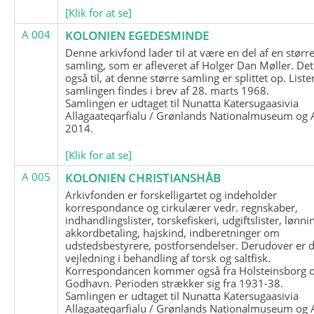
[Klik for at se]
A 004
KOLONIEN EGEDESMINDE
Denne arkivfond lader til at være en del af en størr
samling, som er afleveret af Holger Dan Møller. Det
også til, at denne større samling er splittet op. List
samlingen findes i brev af 28. marts 1968.
Samlingen er udtaget til Nunatta Katersugaasivia
Allagaateqarfialu / Grønlands Nationalmuseum og A
2014.
[Klik for at se]
A 005
KOLONIEN CHRISTIANSHÅB
Arkivfonden er forskelligartet og indeholder
korrespondance og cirkulærer vedr. regnskaber,
indhandlingslister, torskefiskeri, udgiftslister, lønni
akkordbetaling, hajskind, indberetninger om
udstedsbestyrere, postforsendelser. Derudover er 
vejledning i behandling af torsk og saltfisk.
Korrespondancen kommer også fra Holsteinsborg 
Godhavn. Perioden strækker sig fra 1931-38.
Samlingen er udtaget til Nunatta Katersugaasivia
Allagaateqarfialu / Grønlands Nationalmuseum og A