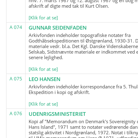
hhv. 7. marts 1967 og 12. august 1967 og en bog 
afskrift af digte med tak til Kurt Olsen.
[Klik for at se]
A 074
GUNNAR SEIDENFADEN
Arkivfonden indeholder topografiske notater fra
Godthåbsekspeditionen til Østgrønland, 1930-31.
materiale vedr. bl.a. Det Kgl. Danske Videnskabern
Selskab, Sidstnævnte materiale er indkommet ved 
senere lejlighed.
[Klik for at se]
A 075
LEO HANSEN
Arkivfonden indeholder korrespondance fra 5. Thul
Ekspedition i kopi og afskrift.
[Klik for at se]
A 076
UDENRIGSMINISTERIET
Kopi af "Memorandum on Denmark's Sovereignity 
Hans Island", 1971 samt to notater vedrørende dan
statslig aktivitet i Nordgrønland, 1972. Notat i tilkn
til UM's memorandum om Hans Ø 1971, udfærdige