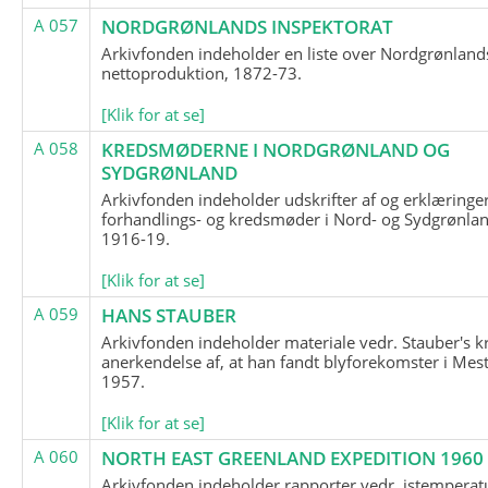
A 057
NORDGRØNLANDS INSPEKTORAT
Arkivfonden indeholder en liste over Nordgrønland
nettoproduktion, 1872-73.
[Klik for at se]
A 058
KREDSMØDERNE I NORDGRØNLAND OG
SYDGRØNLAND
Arkivfonden indeholder udskrifter af og erklæringer
forhandlings- og kredsmøder i Nord- og Sydgrønlan
1916-19.
[Klik for at se]
A 059
HANS STAUBER
Arkivfonden indeholder materiale vedr. Stauber's k
anerkendelse af, at han fandt blyforekomster i Mest
1957.
[Klik for at se]
A 060
NORTH EAST GREENLAND EXPEDITION 1960
Arkivfonden indeholder rapporter vedr. istemperatu