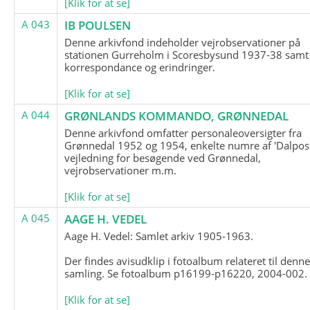
[Klik for at se]
A 043
IB POULSEN
Denne arkivfond indeholder vejrobservationer på
stationen Gurreholm i Scoresbysund 1937-38 samt
korrespondance og erindringer.
[Klik for at se]
A 044
GRØNLANDS KOMMANDO, GRØNNEDAL
Denne arkivfond omfatter personaleoversigter fra
Grønnedal 1952 og 1954, enkelte numre af 'Dalpost
vejledning for besøgende ved Grønnedal,
vejrobservationer m.m.
[Klik for at se]
A 045
AAGE H. VEDEL
Aage H. Vedel: Samlet arkiv 1905-1963.
Der findes avisudklip i fotoalbum relateret til denn
samling. Se fotoalbum p16199-p16220, 2004-002.
[Klik for at se]