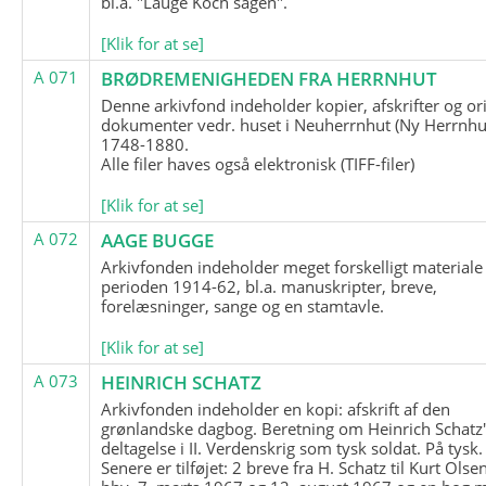
bl.a. "Lauge Koch sagen".
[Klik for at se]
A 071
BRØDREMENIGHEDEN FRA HERRNHUT
Denne arkivfond indeholder kopier, afskrifter og or
dokumenter vedr. huset i Neuherrnhut (Ny Herrnhut
1748-1880.
Alle filer haves også elektronisk (TIFF-filer)
[Klik for at se]
A 072
AAGE BUGGE
Arkivfonden indeholder meget forskelligt materiale 
perioden 1914-62, bl.a. manuskripter, breve,
forelæsninger, sange og en stamtavle.
[Klik for at se]
A 073
HEINRICH SCHATZ
Arkivfonden indeholder en kopi: afskrift af den
grønlandske dagbog. Beretning om Heinrich Schatz
deltagelse i II. Verdenskrig som tysk soldat. På tysk.
Senere er tilføjet: 2 breve fra H. Schatz til Kurt Olsen