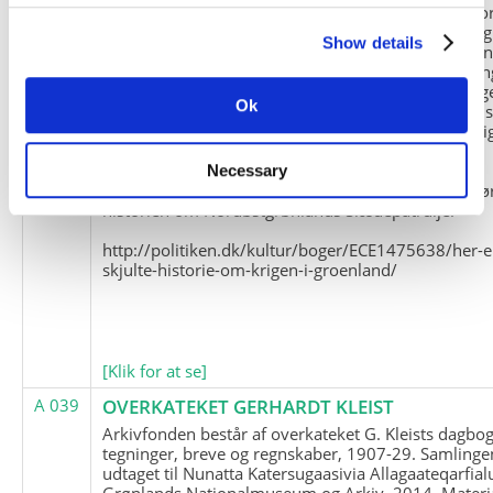
Slædepatrulje med Eli Knudsen som medlem og ko
og Marius Jensen som medlem. Marius Jensens da
Show details
befinder sig i Militärhistorisches Museum i Dresde
(Tyskland). Kopierne af Friedrich Littmanns erindrin
klausuleret iht. aftalen med giveren og Franz Seling
Ok
Kontakt venligst Arktisk Instituts ledelse i forbinde
brugen af materialet til studie- og forskningsmæssi
formål.
Necessary
Nedenunder findes et link til en presseartikel vedr
historien om Nordøstgrønlands Slædepatrulje:
http://politiken.dk/kultur/boger/ECE1475638/her-e
skjulte-historie-om-krigen-i-groenland/
[Klik for at se]
A 039
OVERKATEKET GERHARDT KLEIST
Arkivfonden består af overkateket G. Kleists dagbog
tegninger, breve og regnskaber, 1907-29. Samlinge
udtaget til Nunatta Katersugaasivia Allagaateqarfial
Grønlands Nationalmuseum og Arkiv, 2014. Materia