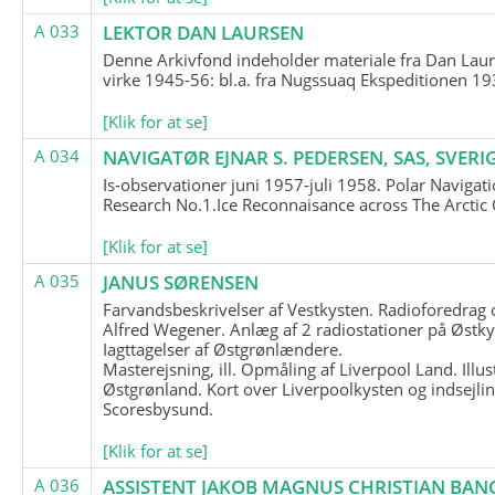
A 033
LEKTOR DAN LAURSEN
Denne Arkivfond indeholder materiale fra Dan Lau
virke 1945-56: bl.a. fra Nugssuaq Ekspeditionen 19
[Klik for at se]
A 034
NAVIGATØR EJNAR S. PEDERSEN, SAS, SVERI
Is-observationer juni 1957-juli 1958. Polar Navigat
Research No.1.Ice Reconnaisance across The Arctic
[Klik for at se]
A 035
JANUS SØRENSEN
Farvandsbeskrivelser af Vestkysten. Radioforedrag
Alfred Wegener. Anlæg af 2 radiostationer på Østky
Iagttagelser af Østgrønlændere.
Masterejsning, ill. Opmåling af Liverpool Land. Illus
Østgrønland. Kort over Liverpoolkysten og indsejlin
Scoresbysund.
[Klik for at se]
A 036
ASSISTENT JAKOB MAGNUS CHRISTIAN BAN