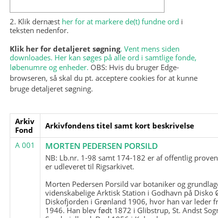
2. Klik dernæst
her for at markere de(t) fundne ord
i
teksten nedenfor.
Klik her for detaljeret søgning
. Vent mens siden
downloades. Her kan søges på alle ord i samtlige fonde,
løbenumre og enheder.
OBS: Hvis du bruger Edge-
browseren, så skal du pt. acceptere cookies for at kunne
bruge detaljeret søgning.
Arkiv
Arkivfondens titel samt kort beskrivelse
Fond
A 001
MORTEN PEDERSEN PORSILD
NB: Lb.nr. 1-98 samt 174-182 er af offentlig prove
er udleveret til Rigsarkivet.
Morten Pedersen Porsild var botaniker og grundla
videnskabelige Arktisk Station i Godhavn på Disko 
Diskofjorden i Grønland 1906, hvor han var leder fr
1946. Han blev født 1872 i Glibstrup, St. Andst Sogn