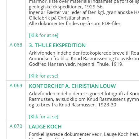
marmor, liste over materiale indsamlet på forskelli
geologiske ekspeditioner, 1929-56.
Ingenør Fæster var leder af Den kgl. grønlandske H
Oliefabrik på Christianshavn.
Alle dokumenter findes også som PDF-filer.
[Klik for at se]
A 068
3. THULE EKSPEDITION
Arkivfonden indeholder fotokopierede breve til Roa
Amundsen fra bl.a. Knud Rasmussen og to aviskron
Godfred Hansen vedr. rejsen til Thule, 1919.
[Klik for at se]
A 069
KONTORCHEF A. CHRISTIAN LOUW
Arkivfonden indeholder et signeret fotografi af Knu
Rasmussen, avisudklip om Knud Rasmussens gymna
og to brev fra Knud Rasmussen, 1928-30.
[Klik for at se]
A 070
LAUGE KOCH
Forskelligartede dokumenter vedr. Lauge Koch her