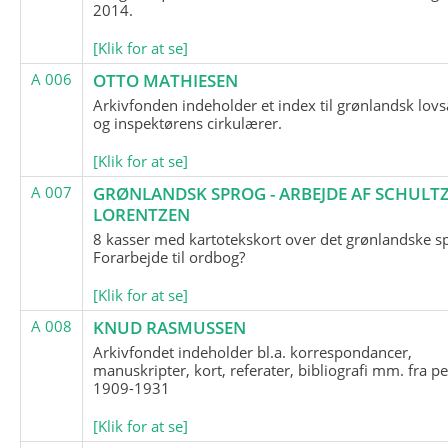
2014.
[Klik for at se]
A 006
OTTO MATHIESEN
Arkivfonden indeholder et index til grønlandsk lov
og inspektørens cirkulærer.
[Klik for at se]
A 007
GRØNLANDSK SPROG - ARBEJDE AF SCHULTZ
LORENTZEN
8 kasser med kartotekskort over det grønlandske s
Forarbejde til ordbog?
[Klik for at se]
A 008
KNUD RASMUSSEN
Arkivfondet indeholder bl.a. korrespondancer,
manuskripter, kort, referater, bibliografi mm. fra p
1909-1931
[Klik for at se]