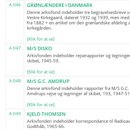
A 046
GRØNLÆNDERE I DANMARK
Denne arkivfond indeholder tre begravelsesbreve v
Vestre Kirkegaard, dateret 1932 og 1939, men med
fra 1882 + en artikel om den grønlandske afdeling 
kirkegården.
[Klik for at se]
A 047
M/S DISKO
Arkivfonden indeholder rejserapporter og tegninge
skibet, 1945-59.
[Klik for at se]
A 048
M/S G.C. AMDRUP
Denne arkivfond indeholder rapporter fra M/S G.C.
Amdrups rejse og tegninger af skibet, 193, 1947-51
[Klik for at se]
A 049
KJELD THOMSEN
Arkivfonden indeholder korrespondance til Radioav
Godthåb, 1965-66.