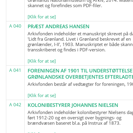
skannet og forefindes som PDF-filer.
[Klik for at se]
A 040
PRÆST ANDREAS HANSEN
Arkivfonden indeholder et manuskript skrevet på d
'Lidt fra Grønland. Livet i Grønland beskrevet af en
grønlænder, I-II', 1903. Manuskriptet er både skann
transskriberet og findes i PDF-version.
[Klik for at se]
A 041
FORENINGEN AF 1901 TIL UNDERSTØTTELSE
GRØNLANDSKE OVERBETJENTES EFTERLADT
Arkivfonden består af vedtægter for foreningen, 19
[Klik for at se]
A 042
KOLONIBESTYRER JOHANNES NIELSEN
Arkivfonden indeholder kolonibestyrer Nielsens d
ført 1912-20 og en oversigt over bygnings- og
brændvæsen baseret bl.a. på Instrux af 1873.