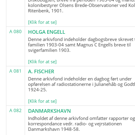
kolonibestyrer Olsens Brede-Observationer ved Ko
Ritenbenk, 1901.
[Klik for at se]
A 080
HOLGA ENGELL
Denne arkivfond indeholder dagbogsbreve skrevet t
familien 1903-04 samt Magnus C Engells breve til
svigerfamilien 1903.
[Klik for at se]
A 081
A. FISCHER
Denne arkivfond indeholder en dagbog ført under
opførelsen af radiostationerne i Julianehåb og Godt
1924-25.
[Klik for at se]
A 082
DANMARKSHAVN
Indholdet af denne arkivfond omfatter rapporter o
korrespondance vedr. radio- og vejrstationen
Danmarkshavn 1948-58.