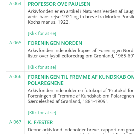
A 064
PROFESSOR OVE PAULSEN
Arkivfonden er en artikel i Naturens Verden af Lau
vedr. hans rejse 1921 og to breve fra Morten Porsil
Kochs manus, 1922.
[Klik for at se]
A 065
FORENINGEN NORDEN
Arkivfonden indeholder kopier af 'Foreningen Nor
lister over lysbilledforedrag om Grønland, 1965-69'
[Klik for at se]
A 066
FORENINGEN TIL FREMME AF KUNDSKAB O
POLAREGNENE
Arkivfonden indeholder en fotokopi af 'Protokol for
Foreningen til Fremme af Kundskab om Polaregnene
Særdeleshed af Grønland, 1881-1909'.
[Klik for at se]
A 067
K. FÆSTER
Denne arkivfond indeholder breve, rapport om grø