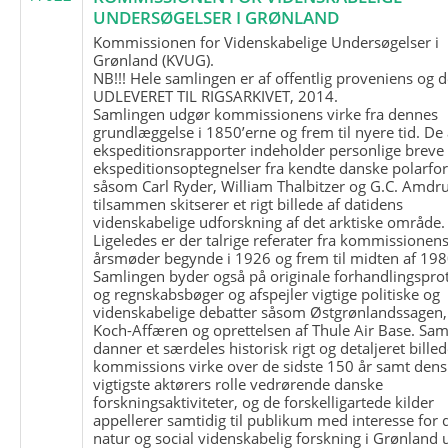
UNDERSØGELSER I GRØNLAND
Kommissionen for Videnskabelige Undersøgelser i
Grønland (KVUG).
NB!!! Hele samlingen er af offentlig proveniens og d
UDLEVERET TIL RIGSARKIVET, 2014.
Samlingen udgør kommissionens virke fra dennes
grundlæggelse i 1850’erne og frem til nyere tid. De
ekspeditionsrapporter indeholder personlige breve
ekspeditionsoptegnelser fra kendte danske polarfo
såsom Carl Ryder, William Thalbitzer og G.C. Amdru
tilsammen skitserer et rigt billede af datidens
videnskabelige udforskning af det arktiske område.
Ligeledes er der talrige referater fra kommissionen
årsmøder begynde i 1926 og frem til midten af 198
Samlingen byder også på originale forhandlingspro
og regnskabsbøger og afspejler vigtige politiske og
videnskabelige debatter såsom Østgrønlandssagen,
Koch-Affæren og oprettelsen af Thule Air Base. Sa
danner et særdeles historisk rigt og detaljeret billed
kommissions virke over de sidste 150 år samt dens
vigtigste aktørers rolle vedrørende danske
forskningsaktiviteter, og de forskelligartede kilder
appellerer samtidig til publikum med interesse for 
natur og social videnskabelig forskning i Grønland