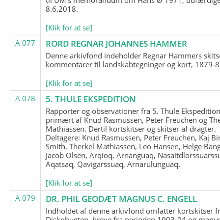
8.6.2018.
[Klik for at se]
A 077
RORD REGNAR JOHANNES HAMMER
Denne arkivfond indeholder Regnar Hammers skits
kommentarer til landskabtegninger og kort, 1879-8
[Klik for at se]
A 078
5. THULE EKSPEDITION
Rapporter og observationer fra 5. Thule Ekspedition
primært af Knud Rasmussen, Peter Freuchen og The
Mathiassen. Dertil kortskitser og skitser af dragter.
Deltagere: Knud Rasmussen, Peter Freuchen, Kaj Bir
Smith, Therkel Mathiassen, Leo Hansen, Helge Bang
Jacob Olsen, Arqioq, Arnanguaq, Nasaitdlorssuarss
Aqatsaq, Qavigarssuaq, Arnarulunguaq.
[Klik for at se]
A 079
DR. PHIL GEODÆT MAGNUS C. ENGELL
Indholdet af denne arkivfond omfatter kortskitser f
Diskobugten, breve fra perioden 1903-04 og manus