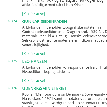
hhv. 7. marts 1967 og 12. august 1967 og en bog 
afskrift af digte med tak til Kurt Olsen.
[Klik for at se]
A 074
GUNNAR SEIDENFADEN
Arkivfonden indeholder topografiske notater fra
Godthåbsekspeditionen til Østgrønland, 1930-31.
materiale vedr. bl.a. Det Kgl. Danske Videnskabern
Selskab, Sidstnævnte materiale er indkommet ved 
senere lejlighed.
[Klik for at se]
A 075
LEO HANSEN
Arkivfonden indeholder korrespondance fra 5. Thul
Ekspedition i kopi og afskrift.
[Klik for at se]
A 076
UDENRIGSMINISTERIET
Kopi af "Memorandum on Denmark's Sovereignity 
Hans Island", 1971 samt to notater vedrørende dan
statslig aktivitet i Nordgrønland, 1972. Notat i tilkn
til UM's memorandum om Hans Ø 1971, udfærdige