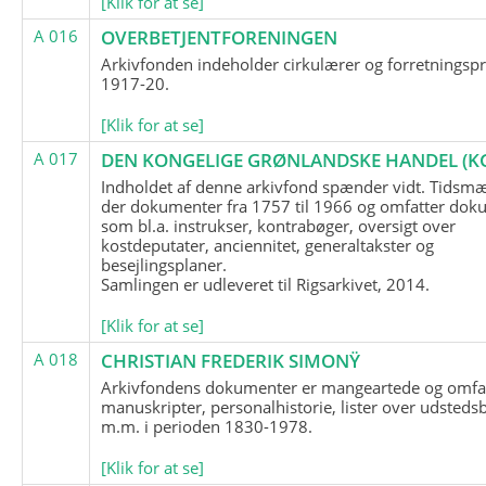
[Klik for at se]
A 016
OVERBETJENTFORENINGEN
Arkivfonden indeholder cirkulærer og forretningspr
1917-20.
[Klik for at se]
A 017
DEN KONGELIGE GRØNLANDSKE HANDEL (K
Indholdet af denne arkivfond spænder vidt. Tidsmæ
der dokumenter fra 1757 til 1966 og omfatter dok
som bl.a. instrukser, kontrabøger, oversigt over
kostdeputater, anciennitet, generaltakster og
besejlingsplaner.
Samlingen er udleveret til Rigsarkivet, 2014.
[Klik for at se]
A 018
CHRISTIAN FREDERIK SIMONŸ
Arkivfondens dokumenter er mangeartede og omfa
manuskripter, personalhistorie, lister over udsteds
m.m. i perioden 1830-1978.
[Klik for at se]