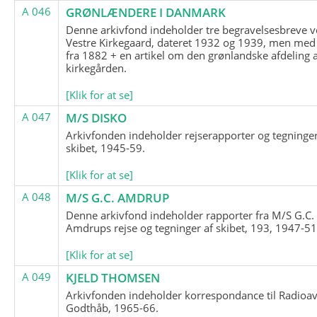
A 046
GRØNLÆNDERE I DANMARK
Denne arkivfond indeholder tre begravelsesbreve v
Vestre Kirkegaard, dateret 1932 og 1939, men med
fra 1882 + en artikel om den grønlandske afdeling 
kirkegården.
[Klik for at se]
A 047
M/S DISKO
Arkivfonden indeholder rejserapporter og tegninge
skibet, 1945-59.
[Klik for at se]
A 048
M/S G.C. AMDRUP
Denne arkivfond indeholder rapporter fra M/S G.C.
Amdrups rejse og tegninger af skibet, 193, 1947-51
[Klik for at se]
A 049
KJELD THOMSEN
Arkivfonden indeholder korrespondance til Radioav
Godthåb, 1965-66.