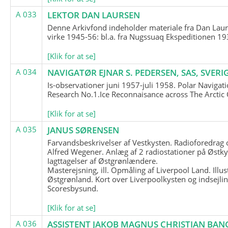
A 033
LEKTOR DAN LAURSEN
Denne Arkivfond indeholder materiale fra Dan Lau
virke 1945-56: bl.a. fra Nugssuaq Ekspeditionen 19
[Klik for at se]
A 034
NAVIGATØR EJNAR S. PEDERSEN, SAS, SVERI
Is-observationer juni 1957-juli 1958. Polar Navigat
Research No.1.Ice Reconnaisance across The Arctic
[Klik for at se]
A 035
JANUS SØRENSEN
Farvandsbeskrivelser af Vestkysten. Radioforedrag
Alfred Wegener. Anlæg af 2 radiostationer på Østky
Iagttagelser af Østgrønlændere.
Masterejsning, ill. Opmåling af Liverpool Land. Illus
Østgrønland. Kort over Liverpoolkysten og indsejlin
Scoresbysund.
[Klik for at se]
A 036
ASSISTENT JAKOB MAGNUS CHRISTIAN BAN