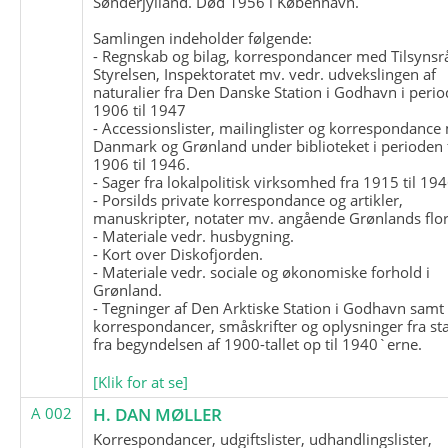
Sønderjylland. Død 1956 i København.
Samlingen indeholder følgende:
- Regnskab og bilag, korrespondancer med Tilsynsr
Styrelsen, Inspektoratet mv. vedr. udvekslingen af
naturalier fra Den Danske Station i Godhavn i perio
1906 til 1947
- Accessionslister, mailinglister og korrespondanc
Danmark og Grønland under biblioteket i perioden 
1906 til 1946.
- Sager fra lokalpolitisk virksomhed fra 1915 til 194
- Porsilds private korrespondance og artikler,
manuskripter, notater mv. angående Grønlands flor
- Materiale vedr. husbygning.
- Kort over Diskofjorden.
- Materiale vedr. sociale og økonomiske forhold i
Grønland.
- Tegninger af Den Arktiske Station i Godhavn samt
korrespondancer, småskrifter og oplysninger fra st
fra begyndelsen af 1900-tallet op til 1940`erne.
[Klik for at se]
A 002
H. DAN MØLLER
Korrespondancer, udgiftslister, udhandlingslister,