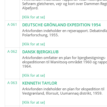
Sefsrøm gletcheren, vejr og kort over Dammen Reg
Alpefjord.
[Klik for at se]
A 061
DEUTSCHE GRÖNLAND EXPEDITION 1954
Arkivfonden indeholder en rejserapport. Debatindl
Polarforschung, 1955.
[Klik for at se]
A 062
DANSK BJERGKLUB
Arkivfonden omfatter en plan for bjergbestignings-
ekspeditionen til Maniitsoq-området 1960 og rappo
1964.
[Klik for at se]
A 063
KENNETH TAYLOR
Arkivfonden indeholder en plan for ekspedition til
Vestgrønland, Illorsuit, Uumannaq distrikt, 1959.
[Klik for at se]