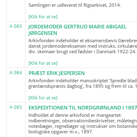
Samlingen er udleveret til Rigsarkivet, 2014.
[Klik for at se]
A 083
JORDEMODER GERTRUD MARIE ABIGAEL
JØRGENSEN
Arkivfonden indeholder et eksamensbevis (lærebre
dansk jordemodereksamen med instruks, cirkulære
div. skemaer brugt ved fødsler i Danmark 1922-24.
[Klik for at se]
A 084
PRÆST ERIK JESPERSEN
Arkivfonden indeholder manuskriptet 'Spredte blad
grønlændspræsts dagbog', fra 1895 og frem til ca. 
[Klik for at se]
A 085
EKSPEDITIONEN TIL NORDGRØNLAND I 189
Indholdet af denne arkivfond er mangeartet:
indberetninger, observationsbeskrivelser, måletegn
notesbøger, regnebøger og instrukser om botanisk
biologiske opgaver m.v., 1897.