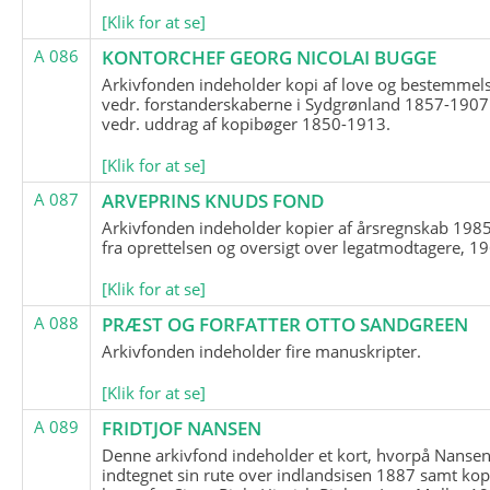
[Klik for at se]
A 086
KONTORCHEF GEORG NICOLAI BUGGE
Arkivfonden indeholder kopi af love og bestemmel
vedr. forstanderskaberne i Sydgrønland 1857-1907
vedr. uddrag af kopibøger 1850-1913.
[Klik for at se]
A 087
ARVEPRINS KNUDS FOND
Arkivfonden indeholder kopier af årsregnskab 1985
fra oprettelsen og oversigt over legatmodtagere, 1
[Klik for at se]
A 088
PRÆST OG FORFATTER OTTO SANDGREEN
Arkivfonden indeholder fire manuskripter.
[Klik for at se]
A 089
FRIDTJOF NANSEN
Denne arkivfond indeholder et kort, hvorpå Nansen
indtegnet sin rute over indlandsisen 1887 samt kop