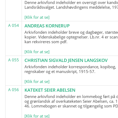
Denne arkivfond indeholder en oversigt over kandid
Landsrådsvalget. Landshøvdingens meddelelse, 19
[Klik for at se]
A 054
ANDREAS KORNERUP
Arkivfonden indeholder breve og dagbøger, største
kopier. Videnskabelige optegnelser. Lb.nr. 4 er sca
kan rekvireres som pdf.
[Klik for at se]
A 055
CHRISTIAN SIGVALD JENSEN LANGSKOV
Arkivfonden indeholder korrespondance, kopibog,
regnskaber og et manuskript, 1915-57.
[Klik for at se]
A 056
KATEKET SEIER ABELSEN
Denne arkivfond indeholder en lommebog ført på 
og grønlandsk af overkateketen Seier Abelsen, ca. 
46. Lommebogen er skannet og tilgængelig som PDF
[Klik for at se]