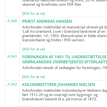
skannet og forefindes som PDF-filer.
[Klik for at se]
A 040
PRÆST ANDREAS HANSEN
Arkivfonden indeholder et manuskript skrevet på d
'Lidt fra Grønland. Livet i Grønland beskrevet af en
grønlænder, I-II', 1903. Manuskriptet er både skann
transskriberet og findes i PDF-version.
[Klik for at se]
A 041
FORENINGEN AF 1901 TIL UNDERSTØTTELSE
GRØNLANDSKE OVERBETJENTES EFTERLADT
Arkivfonden består af vedtægter for foreningen, 19
[Klik for at se]
A 042
KOLONIBESTYRER JOHANNES NIELSEN
Arkivfonden indeholder kolonibestyrer Nielsens d
ført 1912-20 og en oversigt over bygnings- og
brændvæsen baseret bl.a. på Instrux af 1873.