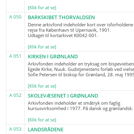
[Klik for at se]
A 050
BARKSKIBET THORVALDSEN
Denne arkivfond indeholder kort over isforholdene
rejse fra København til Upernavik, 1901.
Udtaget til kortarkivet K0042-001.
[Klik for at se]
A 051
KIRKEN I GRØNLAND
Arkivfonden indeholder en tryksag om bispevielsen
Egede Kirke, Nuuk. Gudstjenestens forløb ved viels
Sofie Petersen til biskop for Grønland, 28. maj 199
[Klik for at se]
A 052
SKOLEVÆSENET I GRØNLAND
Arkivfonden indeholder et småtryk om faglig
kursusvirksomhed i 1977. På dansk og grønlandsk.
[Klik for at se]
A 053
LANDSRÅDENE