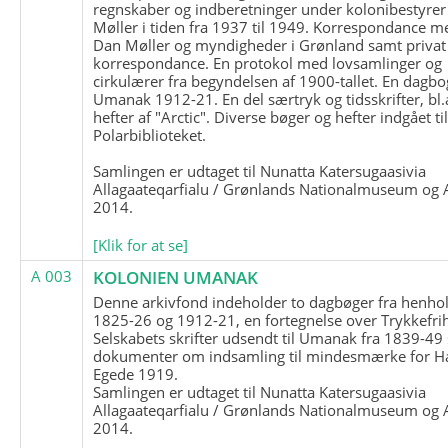
regnskaber og indberetninger under kolonibestyrer
Møller i tiden fra 1937 til 1949. Korrespondance m
Dan Møller og myndigheder i Grønland samt privat
korrespondance. En protokol med lovsamlinger og
cirkulærer fra begyndelsen af 1900-tallet. En dagbo
Umanak 1912-21. En del særtryk og tidsskrifter, bl.
hefter af "Arctic". Diverse bøger og hefter indgået ti
Polarbiblioteket.
Samlingen er udtaget til Nunatta Katersugaasivia
Allagaateqarfialu / Grønlands Nationalmuseum og A
2014.
[Klik for at se]
A 003
KOLONIEN UMANAK
Denne arkivfond indeholder to dagbøger fra henhol
1825-26 og 1912-21, en fortegnelse over Trykkefri
Selskabets skrifter udsendt til Umanak fra 1839-49
dokumenter om indsamling til mindesmærke for H
Egede 1919.
Samlingen er udtaget til Nunatta Katersugaasivia
Allagaateqarfialu / Grønlands Nationalmuseum og A
2014.