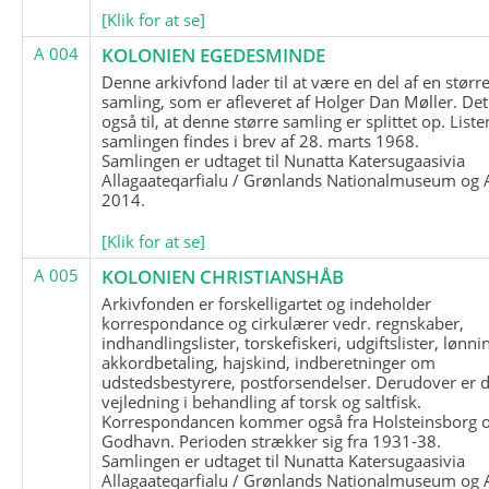
[Klik for at se]
A 004
KOLONIEN EGEDESMINDE
Denne arkivfond lader til at være en del af en størr
samling, som er afleveret af Holger Dan Møller. Det
også til, at denne større samling er splittet op. List
samlingen findes i brev af 28. marts 1968.
Samlingen er udtaget til Nunatta Katersugaasivia
Allagaateqarfialu / Grønlands Nationalmuseum og A
2014.
[Klik for at se]
A 005
KOLONIEN CHRISTIANSHÅB
Arkivfonden er forskelligartet og indeholder
korrespondance og cirkulærer vedr. regnskaber,
indhandlingslister, torskefiskeri, udgiftslister, lønni
akkordbetaling, hajskind, indberetninger om
udstedsbestyrere, postforsendelser. Derudover er 
vejledning i behandling af torsk og saltfisk.
Korrespondancen kommer også fra Holsteinsborg 
Godhavn. Perioden strækker sig fra 1931-38.
Samlingen er udtaget til Nunatta Katersugaasivia
Allagaateqarfialu / Grønlands Nationalmuseum og A