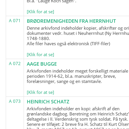
bl.a. "Lauge Koch sagen".
[Klik for at se]
A 071
BRØDREMENIGHEDEN FRA HERRNHUT
Denne arkivfond indeholder kopier, afskrifter og or
dokumenter vedr. huset i Neuherrnhut (Ny Herrnhut
1748-1880.
Alle filer haves også elektronisk (TIFF-filer)
[Klik for at se]
A 072
AAGE BUGGE
Arkivfonden indeholder meget forskelligt materiale 
perioden 1914-62, bl.a. manuskripter, breve,
forelæsninger, sange og en stamtavle.
[Klik for at se]
A 073
HEINRICH SCHATZ
Arkivfonden indeholder en kopi: afskrift af den
grønlandske dagbog. Beretning om Heinrich Schatz
deltagelse i II. Verdenskrig som tysk soldat. På tysk.
Senere er tilføjet: 2 breve fra H. Schatz til Kurt Olsen