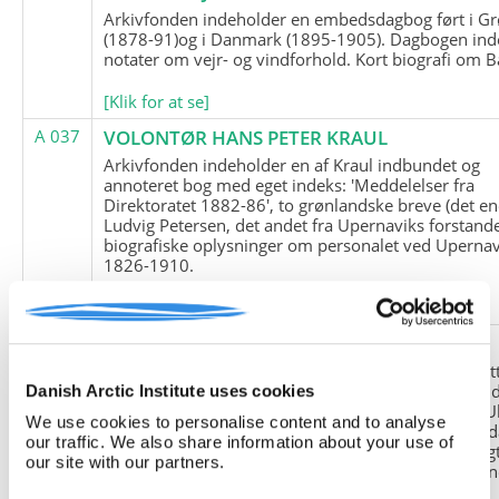
Arkivfonden indeholder en embedsdagbog ført i G
(1878-91)og i Danmark (1895-1905). Dagbogen ind
notater om vejr- og vindforhold. Kort biografi om B
[Klik for at se]
A 037
VOLONTØR HANS PETER KRAUL
Arkivfonden indeholder en af Kraul indbundet og
annoteret bog med eget indeks: 'Meddelelser fra
Direktoratet 1882-86', to grønlandske breve (det en
Ludvig Petersen, det andet fra Upernaviks forstand
biografiske oplysninger om personalet ved Upernav
1826-1910.
[Klik for at se]
A 038
FRIEDRICH LITTMANN
Denne arkivfond indeholder en kopi af Friedrich Li
upublicerede erindringer. Originalen befinder sig i 
Danish Arctic Institute uses cookies
tyske historiker Franz Selingers privatarkiv i byen U
We use cookies to personalise content and to analyse
Tyskland. Friedrich Littmann var en af de tyske sold
our traffic. We also share information about your use of
der var med i vejrstationen "Holzauge" i Hansa Bugt
our site with our partners.
Nordøstgrønland under Anden Verdenskrig. Statio
"Holzauge" blev opdaget af Nordøstgrønlands