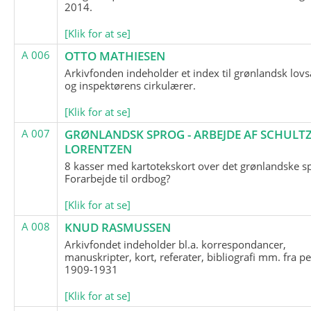
2014.
[Klik for at se]
A 006
OTTO MATHIESEN
Arkivfonden indeholder et index til grønlandsk lov
og inspektørens cirkulærer.
[Klik for at se]
A 007
GRØNLANDSK SPROG - ARBEJDE AF SCHULTZ
LORENTZEN
8 kasser med kartotekskort over det grønlandske s
Forarbejde til ordbog?
[Klik for at se]
A 008
KNUD RASMUSSEN
Arkivfondet indeholder bl.a. korrespondancer,
manuskripter, kort, referater, bibliografi mm. fra p
1909-1931
[Klik for at se]