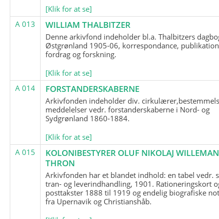
[Klik for at se]
A 013
WILLIAM THALBITZER
Denne arkivfond indeholder bl.a. Thalbitzers dagbo
Østgrønland 1905-06, korrespondance, publikation
fordrag og forskning.
[Klik for at se]
A 014
FORSTANDERSKABERNE
Arkivfonden indeholder div. cirkulærer,bestemmels
meddelelser vedr. forstanderskaberne i Nord- og
Sydgrønland 1860-1884.
[Klik for at se]
A 015
KOLONIBESTYRER OLUF NIKOLAJ WILLEMA
THRON
Arkivfonden har et blandet indhold: en tabel vedr.
tran- og leverindhandling, 1901. Rationeringskort o
posttakster 1888 til 1919 og endelig biografiske no
fra Upernavik og Christianshåb.