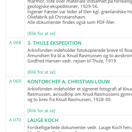
marmor, liste over materiale indsamlet på forskelli
geologiske ekspeditioner, 1929-56.
Ingenør Fæster var leder af Den kgl. grønlandske H
Oliefabrik på Christianshavn.
Alle dokumenter findes også som PDF-filer.
[Klik for at se]
A 068
3. THULE EKSPEDITION
Arkivfonden indeholder fotokopierede breve til Roa
Amundsen fra bl.a. Knud Rasmussen og to aviskron
Godfred Hansen vedr. rejsen til Thule, 1919.
[Klik for at se]
A 069
KONTORCHEF A. CHRISTIAN LOUW
Arkivfonden indeholder et signeret fotografi af Knu
Rasmussen, avisudklip om Knud Rasmussens gymna
og to brev fra Knud Rasmussen, 1928-30.
[Klik for at se]
A 070
LAUGE KOCH
Forskelligartede dokumenter vedr. Lauge Koch her