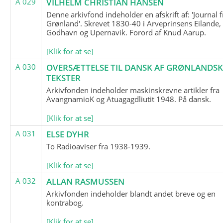
A 029
VILHELM CHRISTIAN HANSEN
Denne arkivfond indeholder en afskrift af: 'Journal f
Grønland'. Skrevet 1830-40 i Arveprinsens Eilande,
Godhavn og Upernavik. Forord af Knud Aarup.
[Klik for at se]
A 030
OVERSÆTTELSE TIL DANSK AF GRØNLANDSK
TEKSTER
Arkivfonden indeholder maskinskrevne artikler fra
AvangnamioK og Atuagagdliutit 1948. På dansk.
[Klik for at se]
A 031
ELSE DYHR
To Radioaviser fra 1938-1939.
[Klik for at se]
A 032
ALLAN RASMUSSEN
Arkivfonden indeholder blandt andet breve og en
kontrabog.
[Klik for at se]