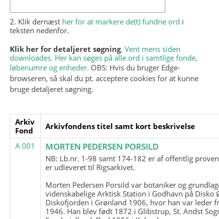
2. Klik dernæst
her for at markere de(t) fundne ord
i
teksten nedenfor.
Klik her for detaljeret søgning
. Vent mens siden
downloades. Her kan søges på alle ord i samtlige fonde,
løbenumre og enheder.
OBS: Hvis du bruger Edge-
browseren, så skal du pt. acceptere cookies for at kunne
bruge detaljeret søgning.
Arkiv
Arkivfondens titel samt kort beskrivelse
Fond
A 001
MORTEN PEDERSEN PORSILD
NB: Lb.nr. 1-98 samt 174-182 er af offentlig prove
er udleveret til Rigsarkivet.
Morten Pedersen Porsild var botaniker og grundla
videnskabelige Arktisk Station i Godhavn på Disko 
Diskofjorden i Grønland 1906, hvor han var leder fr
1946. Han blev født 1872 i Glibstrup, St. Andst Sogn