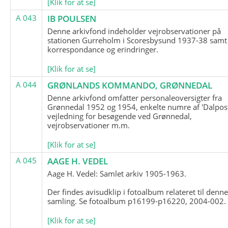
[Klik for at se]
A 043
IB POULSEN
Denne arkivfond indeholder vejrobservationer på
stationen Gurreholm i Scoresbysund 1937-38 samt
korrespondance og erindringer.
[Klik for at se]
A 044
GRØNLANDS KOMMANDO, GRØNNEDAL
Denne arkivfond omfatter personaleoversigter fra
Grønnedal 1952 og 1954, enkelte numre af 'Dalpost
vejledning for besøgende ved Grønnedal,
vejrobservationer m.m.
[Klik for at se]
A 045
AAGE H. VEDEL
Aage H. Vedel: Samlet arkiv 1905-1963.
Der findes avisudklip i fotoalbum relateret til denn
samling. Se fotoalbum p16199-p16220, 2004-002.
[Klik for at se]