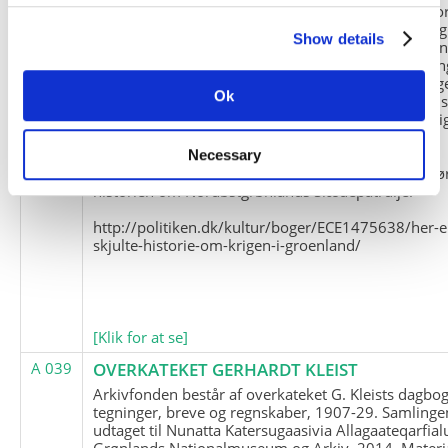
Slædepatrulje med Eli Knudsen som medlem og ko
og Marius Jensen som medlem. Marius Jensens da
Show details
befinder sig i Militärhistorisches Museum i Dresde
(Tyskland). Kopierne af Friedrich Littmanns erindrin
klausuleret iht. aftalen med giveren og Franz Seling
Ok
Kontakt venligst Arktisk Instituts ledelse i forbinde
brugen af materialet til studie- og forskningsmæssi
formål.
Necessary
Nedenunder findes et link til en presseartikel vedr
historien om Nordøstgrønlands Slædepatrulje:
http://politiken.dk/kultur/boger/ECE1475638/her-e
skjulte-historie-om-krigen-i-groenland/
[Klik for at se]
A 039
OVERKATEKET GERHARDT KLEIST
Arkivfonden består af overkateket G. Kleists dagbog
tegninger, breve og regnskaber, 1907-29. Samlinge
udtaget til Nunatta Katersugaasivia Allagaateqarfial
Grønlands Nationalmuseum og Arkiv, 2014. Materia