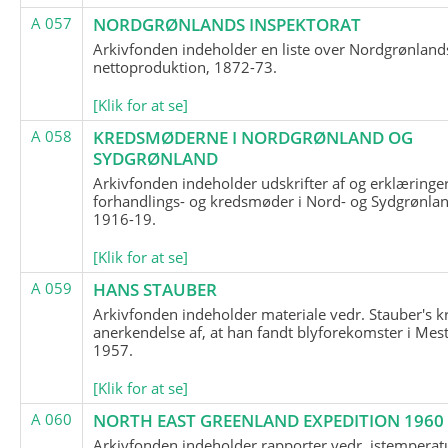
A 057
NORDGRØNLANDS INSPEKTORAT
Arkivfonden indeholder en liste over Nordgrønland
nettoproduktion, 1872-73.
[Klik for at se]
A 058
KREDSMØDERNE I NORDGRØNLAND OG
SYDGRØNLAND
Arkivfonden indeholder udskrifter af og erklæringer
forhandlings- og kredsmøder i Nord- og Sydgrønlan
1916-19.
[Klik for at se]
A 059
HANS STAUBER
Arkivfonden indeholder materiale vedr. Stauber's k
anerkendelse af, at han fandt blyforekomster i Mest
1957.
[Klik for at se]
A 060
NORTH EAST GREENLAND EXPEDITION 1960
Arkivfonden indeholder rapporter vedr. istemperatu