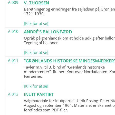
A 009
V. THORSEN
Beretninger og erindringer fra sejladsen på Grønla
1721-1930.
[Klik for at se]
A 010
ANDRÉ'S BALLONFÆRD
Opråb på grønlandsk om at holde udkig efter ballo
Tegning af ballonen.
[Klik for at se]
A 011
"GRØNLANDS HISTORISKE MINDESMÆRKER
Tavler m.v. til 3. bind af "Grønlands historiske
mindemærker". Ruiner. Kort over Nordatlanten. Kor
Færøerne.
[Klik for at se]
A 012
INUIT PARTIET
Valgmateriale for Inuitpartiet. Ulrik Rosing. Peter Ni
August og september 1964. Materialet er skannet o
forefindes som PDF-filer.