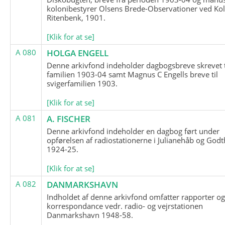
kolonibestyrer Olsens Brede-Observationer ved Ko
Ritenbenk, 1901.
[Klik for at se]
A 080
HOLGA ENGELL
Denne arkivfond indeholder dagbogsbreve skrevet t
familien 1903-04 samt Magnus C Engells breve til
svigerfamilien 1903.
[Klik for at se]
A 081
A. FISCHER
Denne arkivfond indeholder en dagbog ført under
opførelsen af radiostationerne i Julianehåb og Godt
1924-25.
[Klik for at se]
A 082
DANMARKSHAVN
Indholdet af denne arkivfond omfatter rapporter o
korrespondance vedr. radio- og vejrstationen
Danmarkshavn 1948-58.