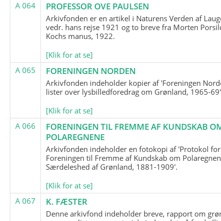
A 064
PROFESSOR OVE PAULSEN
Arkivfonden er en artikel i Naturens Verden af Lau
vedr. hans rejse 1921 og to breve fra Morten Porsil
Kochs manus, 1922.
[Klik for at se]
A 065
FORENINGEN NORDEN
Arkivfonden indeholder kopier af 'Foreningen Nor
lister over lysbilledforedrag om Grønland, 1965-69'
[Klik for at se]
A 066
FORENINGEN TIL FREMME AF KUNDSKAB O
POLAREGNENE
Arkivfonden indeholder en fotokopi af 'Protokol for
Foreningen til Fremme af Kundskab om Polaregnene
Særdeleshed af Grønland, 1881-1909'.
[Klik for at se]
A 067
K. FÆSTER
Denne arkivfond indeholder breve, rapport om grø