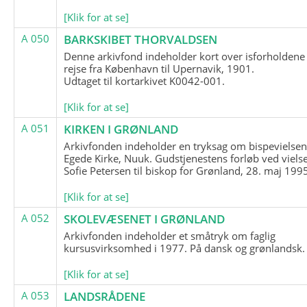
[Klik for at se]
A 050
BARKSKIBET THORVALDSEN
Denne arkivfond indeholder kort over isforholdene
rejse fra København til Upernavik, 1901.
Udtaget til kortarkivet K0042-001.
[Klik for at se]
A 051
KIRKEN I GRØNLAND
Arkivfonden indeholder en tryksag om bispevielsen
Egede Kirke, Nuuk. Gudstjenestens forløb ved viels
Sofie Petersen til biskop for Grønland, 28. maj 199
[Klik for at se]
A 052
SKOLEVÆSENET I GRØNLAND
Arkivfonden indeholder et småtryk om faglig
kursusvirksomhed i 1977. På dansk og grønlandsk.
[Klik for at se]
A 053
LANDSRÅDENE