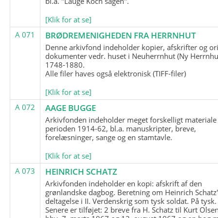
bl.a. "Lauge Koch sagen".
[Klik for at se]
A 071
BRØDREMENIGHEDEN FRA HERRNHUT
Denne arkivfond indeholder kopier, afskrifter og or
dokumenter vedr. huset i Neuherrnhut (Ny Herrnhut
1748-1880.
Alle filer haves også elektronisk (TIFF-filer)
[Klik for at se]
A 072
AAGE BUGGE
Arkivfonden indeholder meget forskelligt materiale 
perioden 1914-62, bl.a. manuskripter, breve,
forelæsninger, sange og en stamtavle.
[Klik for at se]
A 073
HEINRICH SCHATZ
Arkivfonden indeholder en kopi: afskrift af den
grønlandske dagbog. Beretning om Heinrich Schatz
deltagelse i II. Verdenskrig som tysk soldat. På tysk.
Senere er tilføjet: 2 breve fra H. Schatz til Kurt Olsen