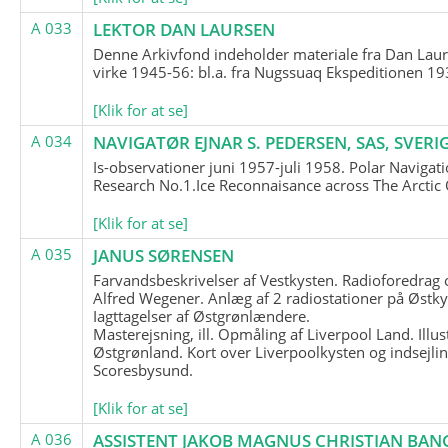
A 033
LEKTOR DAN LAURSEN
Denne Arkivfond indeholder materiale fra Dan Lau
virke 1945-56: bl.a. fra Nugssuaq Ekspeditionen 19
[Klik for at se]
A 034
NAVIGATØR EJNAR S. PEDERSEN, SAS, SVERI
Is-observationer juni 1957-juli 1958. Polar Navigat
Research No.1.Ice Reconnaisance across The Arctic
[Klik for at se]
A 035
JANUS SØRENSEN
Farvandsbeskrivelser af Vestkysten. Radioforedrag
Alfred Wegener. Anlæg af 2 radiostationer på Østky
Iagttagelser af Østgrønlændere.
Masterejsning, ill. Opmåling af Liverpool Land. Illus
Østgrønland. Kort over Liverpoolkysten og indsejlin
Scoresbysund.
[Klik for at se]
A 036
ASSISTENT JAKOB MAGNUS CHRISTIAN BAN