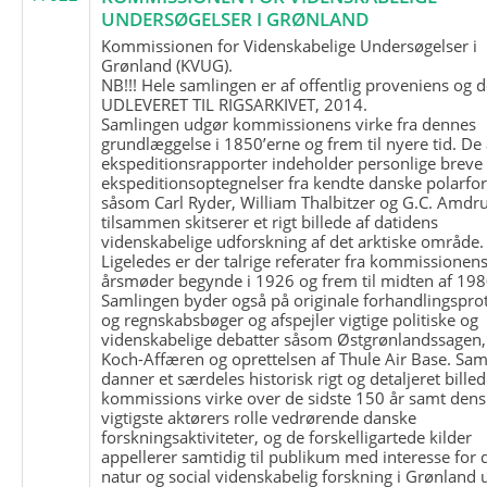
UNDERSØGELSER I GRØNLAND
Kommissionen for Videnskabelige Undersøgelser i
Grønland (KVUG).
NB!!! Hele samlingen er af offentlig proveniens og d
UDLEVERET TIL RIGSARKIVET, 2014.
Samlingen udgør kommissionens virke fra dennes
grundlæggelse i 1850’erne og frem til nyere tid. De
ekspeditionsrapporter indeholder personlige breve
ekspeditionsoptegnelser fra kendte danske polarfo
såsom Carl Ryder, William Thalbitzer og G.C. Amdru
tilsammen skitserer et rigt billede af datidens
videnskabelige udforskning af det arktiske område.
Ligeledes er der talrige referater fra kommissionen
årsmøder begynde i 1926 og frem til midten af 198
Samlingen byder også på originale forhandlingspro
og regnskabsbøger og afspejler vigtige politiske og
videnskabelige debatter såsom Østgrønlandssagen,
Koch-Affæren og oprettelsen af Thule Air Base. Sa
danner et særdeles historisk rigt og detaljeret billed
kommissions virke over de sidste 150 år samt dens
vigtigste aktørers rolle vedrørende danske
forskningsaktiviteter, og de forskelligartede kilder
appellerer samtidig til publikum med interesse for 
natur og social videnskabelig forskning i Grønland