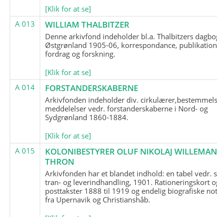
[Klik for at se]
A 013
WILLIAM THALBITZER
Denne arkivfond indeholder bl.a. Thalbitzers dagbo
Østgrønland 1905-06, korrespondance, publikation
fordrag og forskning.
[Klik for at se]
A 014
FORSTANDERSKABERNE
Arkivfonden indeholder div. cirkulærer,bestemmels
meddelelser vedr. forstanderskaberne i Nord- og
Sydgrønland 1860-1884.
[Klik for at se]
A 015
KOLONIBESTYRER OLUF NIKOLAJ WILLEMA
THRON
Arkivfonden har et blandet indhold: en tabel vedr.
tran- og leverindhandling, 1901. Rationeringskort o
posttakster 1888 til 1919 og endelig biografiske no
fra Upernavik og Christianshåb.