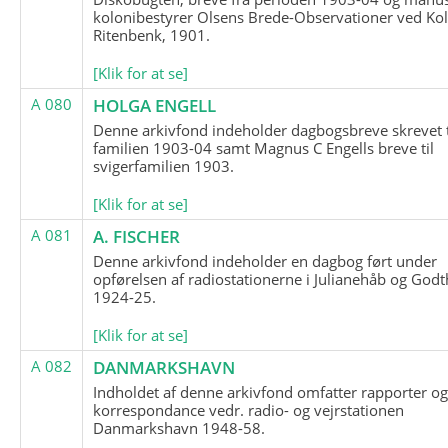
kolonibestyrer Olsens Brede-Observationer ved Ko
Ritenbenk, 1901.
[Klik for at se]
A 080
HOLGA ENGELL
Denne arkivfond indeholder dagbogsbreve skrevet t
familien 1903-04 samt Magnus C Engells breve til
svigerfamilien 1903.
[Klik for at se]
A 081
A. FISCHER
Denne arkivfond indeholder en dagbog ført under
opførelsen af radiostationerne i Julianehåb og Godt
1924-25.
[Klik for at se]
A 082
DANMARKSHAVN
Indholdet af denne arkivfond omfatter rapporter o
korrespondance vedr. radio- og vejrstationen
Danmarkshavn 1948-58.