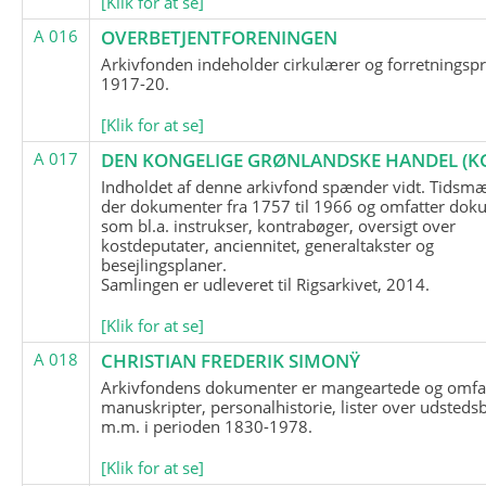
[Klik for at se]
A 016
OVERBETJENTFORENINGEN
Arkivfonden indeholder cirkulærer og forretningspr
1917-20.
[Klik for at se]
A 017
DEN KONGELIGE GRØNLANDSKE HANDEL (K
Indholdet af denne arkivfond spænder vidt. Tidsmæ
der dokumenter fra 1757 til 1966 og omfatter dok
som bl.a. instrukser, kontrabøger, oversigt over
kostdeputater, anciennitet, generaltakster og
besejlingsplaner.
Samlingen er udleveret til Rigsarkivet, 2014.
[Klik for at se]
A 018
CHRISTIAN FREDERIK SIMONŸ
Arkivfondens dokumenter er mangeartede og omfa
manuskripter, personalhistorie, lister over udsteds
m.m. i perioden 1830-1978.
[Klik for at se]