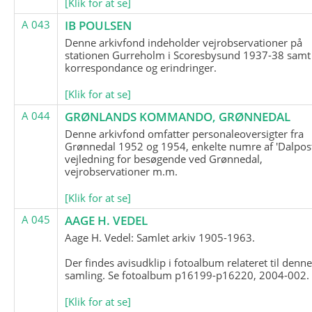
[Klik for at se]
A 043
IB POULSEN
Denne arkivfond indeholder vejrobservationer på
stationen Gurreholm i Scoresbysund 1937-38 samt
korrespondance og erindringer.
[Klik for at se]
A 044
GRØNLANDS KOMMANDO, GRØNNEDAL
Denne arkivfond omfatter personaleoversigter fra
Grønnedal 1952 og 1954, enkelte numre af 'Dalpost
vejledning for besøgende ved Grønnedal,
vejrobservationer m.m.
[Klik for at se]
A 045
AAGE H. VEDEL
Aage H. Vedel: Samlet arkiv 1905-1963.
Der findes avisudklip i fotoalbum relateret til denn
samling. Se fotoalbum p16199-p16220, 2004-002.
[Klik for at se]