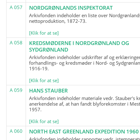
A 057
NORDGRØNLANDS INSPEKTORAT
Arkivfonden indeholder en liste over Nordgrønland
nettoproduktion, 1872-73.
[Klik for at se]
A 058
KREDSMØDERNE I NORDGRØNLAND OG
SYDGRØNLAND
Arkivfonden indeholder udskrifter af og erklæringer
forhandlings- og kredsmøder i Nord- og Sydgrønlan
1916-19.
[Klik for at se]
A 059
HANS STAUBER
Arkivfonden indeholder materiale vedr. Stauber's k
anerkendelse af, at han fandt blyforekomster i Mest
1957.
[Klik for at se]
A 060
NORTH EAST GREENLAND EXPEDITION 1960
Arkivfonden indeholder rapporter vedr. istemperatu