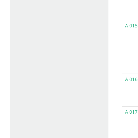
A 015
A 016
A 017