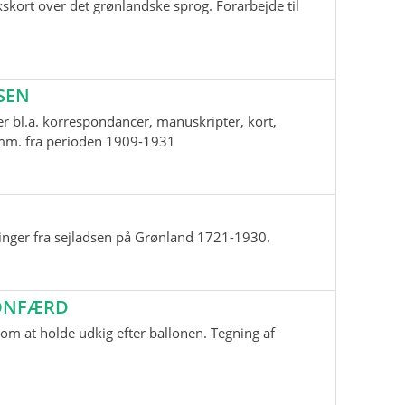
skort over det grønlandske sprog. Forarbejde til
SEN
r bl.a. korrespondancer, manuskripter, kort,
i mm. fra perioden 1909-1931
inger fra sejladsen på Grønland 1721-1930.
LONFÆRD
m at holde udkig efter ballonen. Tegning af