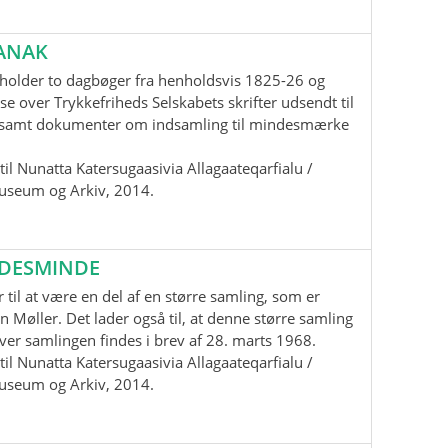
ANAK
holder to dagbøger fra henholdsvis 1825-26 og
se over Trykkefriheds Selskabets skrifter udsendt til
samt dokumenter om indsamling til mindesmærke
il Nunatta Katersugaasivia Allagaateqarfialu /
useum og Arkiv, 2014.
EDESMINDE
 til at være en del af en større samling, som er
n Møller. Det lader også til, at denne større samling
 over samlingen findes i brev af 28. marts 1968.
il Nunatta Katersugaasivia Allagaateqarfialu /
useum og Arkiv, 2014.