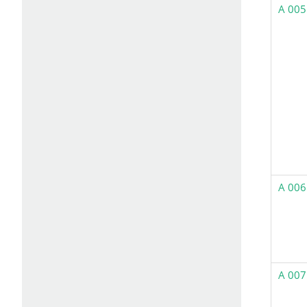
A 005
A 006
A 007