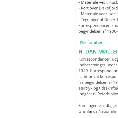
- Materiale vedr. hus
- Kort over Diskofjord
- Materiale vedr. soc
- Tegninger af Den Ar
korrespondancer, smås
begyndelsen af 1900-t
[Klik for at se]
H. DAN MØLLE
Korrespondancer, udgi
indberetninger under 
1949. Korrespondanc
samt privat korrespo
fra begyndelsen af 19
særtryk og tidsskrifter
indgået til Polarbiblio
Samlingen er udtaget t
Grønlands Nationalm