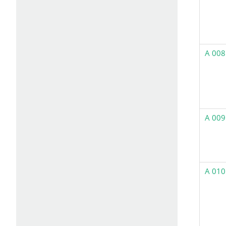
A 008
A 009
A 010