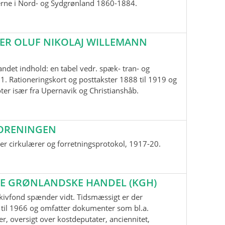
erne i Nord- og Sydgrønland 1860-1884.
ER OLUF NIKOLAJ WILLEMANN
andet indhold: en tabel vedr. spæk- tran- og
1. Rationeringskort og posttakster 1888 til 1919 og
oter især fra Upernavik og Christianshåb.
ORENINGEN
r cirkulærer og forretningsprotokol, 1917-20.
E GRØNLANDSKE HANDEL (KGH)
kivfond spænder vidt. Tidsmæssigt er der
til 1966 og omfatter dokumenter som bl.a.
r, oversigt over kostdeputater, anciennitet,