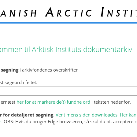
anish Arctic Insti
ommen til Arktisk Instituts dokumentarkiv
 søgning
i arkivfondenes overskrifter
st søgeord i feltet:
 dernæst
her for at markere de(t) fundne ord
i teksten nedenfor.
r for detaljeret søgning
. Vent mens siden downloades. Her kan 
r.
OBS: Hvis du bruger Edge-browseren, så skal du pt. acceptere c