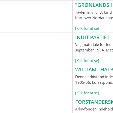
"GRØNLANDS H
Tavler m.v. til 3. bi
Kort over Nordatlante
[Klik for at se]
INUIT PARTIET
Valgmateriale for Inui
september 1964. Mater
[Klik for at se]
WILLIAM THALB
Denne arkivfond indeh
1905-06, korrespondan
[Klik for at se]
FORSTANDERS
Arkivfonden indehold