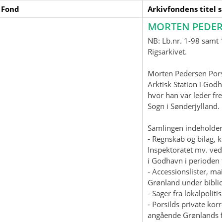
 Fond
Arkivfondens titel 
MORTEN PEDER
NB: Lb.nr. 1-98 samt 1
Rigsarkivet.
Morten Pedersen Pors
Arktisk Station i God
hvor han var leder fre
Sogn i Sønderjylland
Samlingen indeholder
- Regnskab og bilag, 
Inspektoratet mv. ved
i Godhavn i perioden 
- Accessionslister, 
Grønland under biblio
- Sager fra lokalpolit
- Porsilds private ko
angående Grønlands f