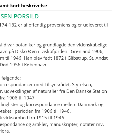
samt kort beskrivelse
SEN PORSILD
74-182 er af offentlig proveniens og er udleveret til
ild var botaniker og grundlagde den videnskabelige
havn på Disko Øen i Diskofjorden i Grønland 1906,
m til 1946. Han blev født 1872 i Glibstrup, St. Andst
. Død 1956 i København.
 følgende:
korrespondancer med Tilsynsrådet, Styrelsen,
r. udvekslingen af naturalier fra Den Danske Station
fra 1906 til 1947
mailinglister og korrespondance mellem Danmark og
teket i perioden fra 1906 til 1946.
isk virksomhed fra 1915 til 1946.
rrespondance og artikler, manuskripter, notater mv.
lora.