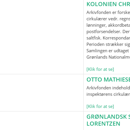
KOLONIEN CHR
Arkivfonden er forske
cirkulærer vedr. regnsk
lønninger, akkordbeta
postforsendelser. Der
saltfisk. Korrespond
Perioden strækker sig
Samlingen er udtaget t
Grønlands Nationalm
[Klik for at se]
OTTO MATHIES
Arkivfonden indeholde
inspektørens cirkulær
[Klik for at se]
GRØNLANDSK SP
LORENTZEN