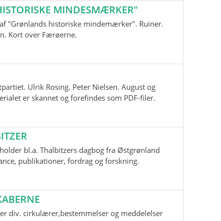
ISTORISKE MINDESMÆRKER"
nd af "Grønlands historiske mindemærker". Ruiner.
n. Kort over Færøerne.
tpartiet. Ulrik Rosing. Peter Nielsen. August og
ialet er skannet og forefindes som PDF-filer.
ITZER
older bl.a. Thalbitzers dagbog fra Østgrønland
ce, publikationer, fordrag og forskning.
KABERNE
er div. cirkulærer,bestemmelser og meddelelser