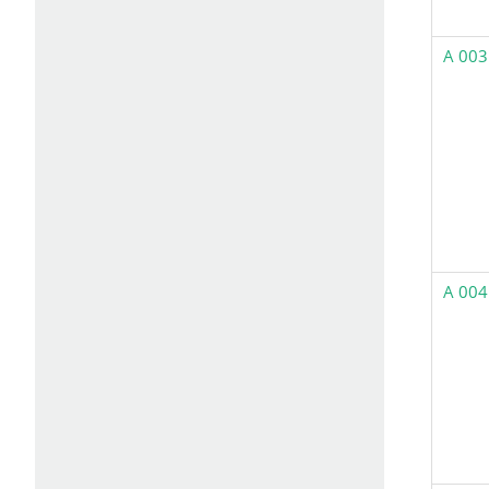
A 003
A 004