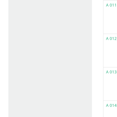
A 011
A 012
A 013
A 014