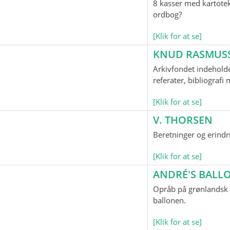
8 kasser med kartotek
ordbog?
[Klik for at se]
KNUD RASMUS
Arkivfondet indeholde
referater, bibliograf
[Klik for at se]
V. THORSEN
Beretninger og erindr
[Klik for at se]
ANDRÉ'S BAL
Opråb på grønlandsk o
ballonen.
[Klik for at se]