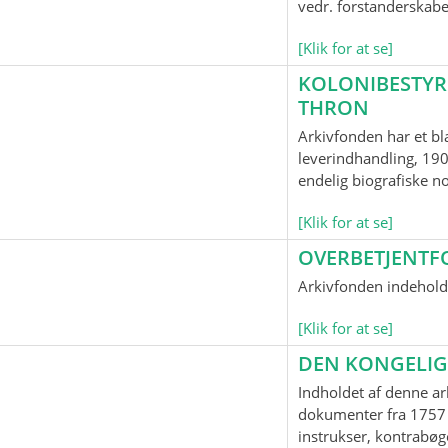
vedr. forstanderskab
[Klik for at se]
KOLONIBESTYR
THRON
Arkivfonden har et bl
leverindhandling, 190
endelig biografiske n
[Klik for at se]
OVERBETJENTF
Arkivfonden indeholde
[Klik for at se]
DEN KONGELIG
Indholdet af denne ar
dokumenter fra 1757 
instrukser, kontrabøge