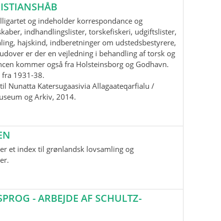
ISTIANSHÅB
lligartet og indeholder korrespondance og
aber, indhandlingslister, torskefiskeri, udgiftslister,
ling, hajskind, indberetninger om udstedsbestyrere,
udover er der en vejledning i behandling af torsk og
ancen kommer også fra Holsteinsborg og Godhavn.
 fra 1931-38.
il Nunatta Katersugaasivia Allagaateqarfialu /
useum og Arkiv, 2014.
EN
r et index til grønlandsk lovsamling og
er.
ROG - ARBEJDE AF SCHULTZ-