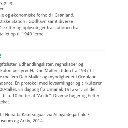
bygning.
en.
iale og økonomiske forhold i Grønland.
ktiske Station i Godhavn samt diverse
krifter og oplysninger fra stationen fra
allet op til 1940`erne.
R
ftslister, udhandlingslister, regnskaber og
kolonibestyrer H. Dan Møller i tiden fra 1937 til
e mellem Dan Møller og myndigheder i Grønland
ndance. En protokol med lovsamlinger og cirkulærer
00-tallet. En dagbog fra Umanak 1912-21. En del
, bl.a. 10 hefter af "Arctic". Diverse bøger og hefter
teket.
il Nunatta Katersugaasivia Allagaateqarfialu /
useum og Arkiv, 2014.