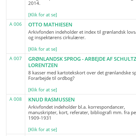
2014.
[Klik for at se]
A 006
OTTO MATHIESEN
Arkivfonden indeholder et index til grønlandsk lov
og inspektørens cirkulærer.
[Klik for at se]
A 007
GRØNLANDSK SPROG - ARBEJDE AF SCHULTZ
LORENTZEN
8 kasser med kartotekskort over det grønlandske s
Forarbejde til ordbog?
[Klik for at se]
A 008
KNUD RASMUSSEN
Arkivfondet indeholder bl.a. korrespondancer,
manuskripter, kort, referater, bibliografi mm. fra p
1909-1931
[Klik for at se]