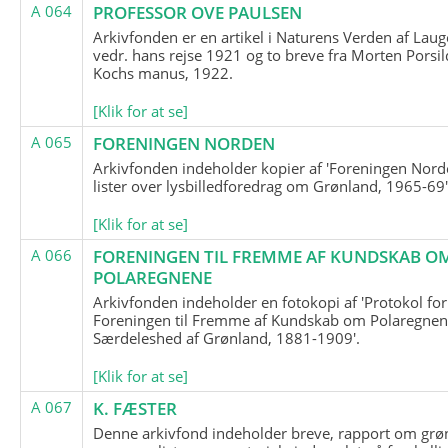
A 064
PROFESSOR OVE PAULSEN
Arkivfonden er en artikel i Naturens Verden af Lau
vedr. hans rejse 1921 og to breve fra Morten Porsil
Kochs manus, 1922.
[Klik for at se]
A 065
FORENINGEN NORDEN
Arkivfonden indeholder kopier af 'Foreningen Nor
lister over lysbilledforedrag om Grønland, 1965-69'
[Klik for at se]
A 066
FORENINGEN TIL FREMME AF KUNDSKAB O
POLAREGNENE
Arkivfonden indeholder en fotokopi af 'Protokol for
Foreningen til Fremme af Kundskab om Polaregnene
Særdeleshed af Grønland, 1881-1909'.
[Klik for at se]
A 067
K. FÆSTER
Denne arkivfond indeholder breve, rapport om grø