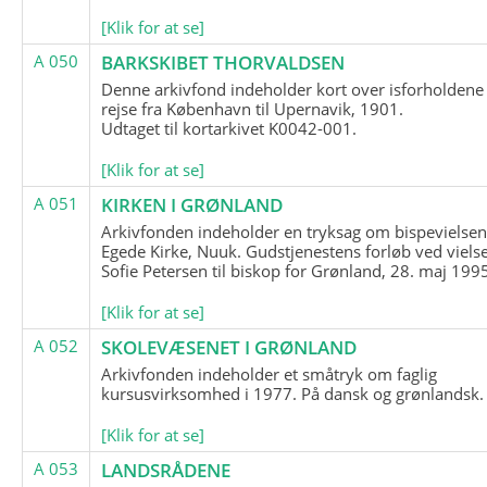
[Klik for at se]
A 050
BARKSKIBET THORVALDSEN
Denne arkivfond indeholder kort over isforholdene
rejse fra København til Upernavik, 1901.
Udtaget til kortarkivet K0042-001.
[Klik for at se]
A 051
KIRKEN I GRØNLAND
Arkivfonden indeholder en tryksag om bispevielsen
Egede Kirke, Nuuk. Gudstjenestens forløb ved viels
Sofie Petersen til biskop for Grønland, 28. maj 199
[Klik for at se]
A 052
SKOLEVÆSENET I GRØNLAND
Arkivfonden indeholder et småtryk om faglig
kursusvirksomhed i 1977. På dansk og grønlandsk.
[Klik for at se]
A 053
LANDSRÅDENE