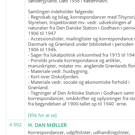
Sønderjylland. Død 1956 i København.
Samlingen indeholder følgende:
- Regnskab og bilag, korrespondancer med Tilsynsr
Styrelsen, Inspektoratet mv. vedr. udvekslingen af
naturalier fra Den Danske Station i Godhavn i perio
1906 til 1947
- Accessionslister, mailinglister og korrespondanc
Danmark og Grønland under biblioteket i perioden 
1906 til 1946.
- Sager fra lokalpolitisk virksomhed fra 1915 til 194
- Porsilds private korrespondance og artikler,
manuskripter, notater mv. angående Grønlands flor
- Materiale vedr. husbygning.
- Kort over Diskofjorden.
- Materiale vedr. sociale og økonomiske forhold i
Grønland.
- Tegninger af Den Arktiske Station i Godhavn samt
korrespondancer, småskrifter og oplysninger fra st
fra begyndelsen af 1900-tallet op til 1940`erne.
[Klik for at se]
A 002
H. DAN MØLLER
Korrespondancer, udgiftslister, udhandlingslister,