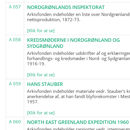
A 057
NORDGRØNLANDS INSPEKTORAT
Arkivfonden indeholder en liste over Nordgrønland
nettoproduktion, 1872-73.
[Klik for at se]
A 058
KREDSMØDERNE I NORDGRØNLAND OG
SYDGRØNLAND
Arkivfonden indeholder udskrifter af og erklæringer
forhandlings- og kredsmøder i Nord- og Sydgrønlan
1916-19.
[Klik for at se]
A 059
HANS STAUBER
Arkivfonden indeholder materiale vedr. Stauber's k
anerkendelse af, at han fandt blyforekomster i Mest
1957.
[Klik for at se]
A 060
NORTH EAST GREENLAND EXPEDITION 1960
Arkivfonden indeholder rapporter vedr. istemperatu