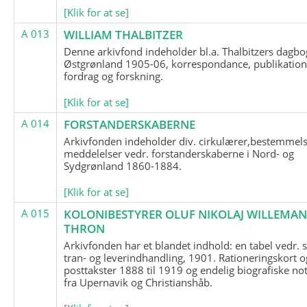
[Klik for at se]
A 013
WILLIAM THALBITZER
Denne arkivfond indeholder bl.a. Thalbitzers dagbo
Østgrønland 1905-06, korrespondance, publikation
fordrag og forskning.
[Klik for at se]
A 014
FORSTANDERSKABERNE
Arkivfonden indeholder div. cirkulærer,bestemmels
meddelelser vedr. forstanderskaberne i Nord- og
Sydgrønland 1860-1884.
[Klik for at se]
A 015
KOLONIBESTYRER OLUF NIKOLAJ WILLEMA
THRON
Arkivfonden har et blandet indhold: en tabel vedr.
tran- og leverindhandling, 1901. Rationeringskort o
posttakster 1888 til 1919 og endelig biografiske no
fra Upernavik og Christianshåb.