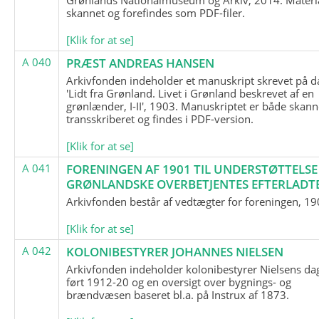
skannet og forefindes som PDF-filer.
[Klik for at se]
A 040
PRÆST ANDREAS HANSEN
Arkivfonden indeholder et manuskript skrevet på d
'Lidt fra Grønland. Livet i Grønland beskrevet af en
grønlænder, I-II', 1903. Manuskriptet er både skann
transskriberet og findes i PDF-version.
[Klik for at se]
A 041
FORENINGEN AF 1901 TIL UNDERSTØTTELSE
GRØNLANDSKE OVERBETJENTES EFTERLADT
Arkivfonden består af vedtægter for foreningen, 19
[Klik for at se]
A 042
KOLONIBESTYRER JOHANNES NIELSEN
Arkivfonden indeholder kolonibestyrer Nielsens d
ført 1912-20 og en oversigt over bygnings- og
brændvæsen baseret bl.a. på Instrux af 1873.