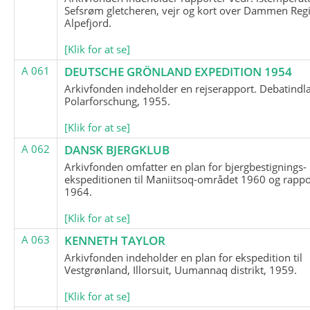
Sefsrøm gletcheren, vejr og kort over Dammen Reg
Alpefjord.
[Klik for at se]
A 061
DEUTSCHE GRÖNLAND EXPEDITION 1954
Arkivfonden indeholder en rejserapport. Debatindl
Polarforschung, 1955.
[Klik for at se]
A 062
DANSK BJERGKLUB
Arkivfonden omfatter en plan for bjergbestignings-
ekspeditionen til Maniitsoq-området 1960 og rappo
1964.
[Klik for at se]
A 063
KENNETH TAYLOR
Arkivfonden indeholder en plan for ekspedition til
Vestgrønland, Illorsuit, Uumannaq distrikt, 1959.
[Klik for at se]