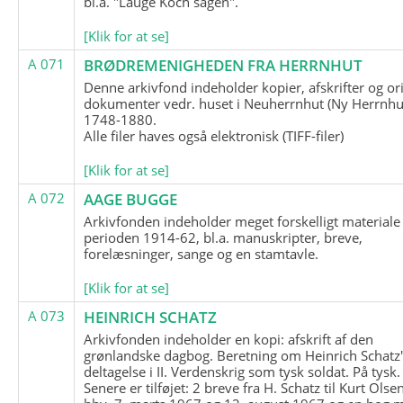
bl.a. "Lauge Koch sagen".
[Klik for at se]
A 071
BRØDREMENIGHEDEN FRA HERRNHUT
Denne arkivfond indeholder kopier, afskrifter og or
dokumenter vedr. huset i Neuherrnhut (Ny Herrnhut
1748-1880.
Alle filer haves også elektronisk (TIFF-filer)
[Klik for at se]
A 072
AAGE BUGGE
Arkivfonden indeholder meget forskelligt materiale 
perioden 1914-62, bl.a. manuskripter, breve,
forelæsninger, sange og en stamtavle.
[Klik for at se]
A 073
HEINRICH SCHATZ
Arkivfonden indeholder en kopi: afskrift af den
grønlandske dagbog. Beretning om Heinrich Schatz
deltagelse i II. Verdenskrig som tysk soldat. På tysk.
Senere er tilføjet: 2 breve fra H. Schatz til Kurt Olsen