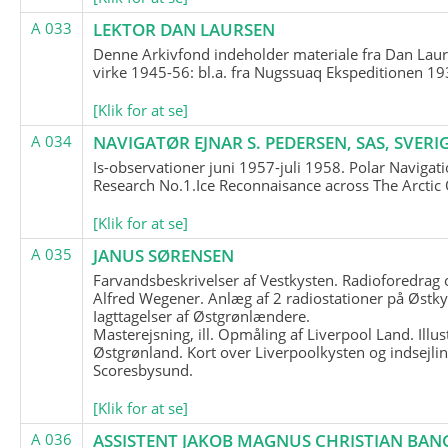
A 033
LEKTOR DAN LAURSEN
Denne Arkivfond indeholder materiale fra Dan Lau
virke 1945-56: bl.a. fra Nugssuaq Ekspeditionen 19
[Klik for at se]
A 034
NAVIGATØR EJNAR S. PEDERSEN, SAS, SVERI
Is-observationer juni 1957-juli 1958. Polar Navigat
Research No.1.Ice Reconnaisance across The Arctic
[Klik for at se]
A 035
JANUS SØRENSEN
Farvandsbeskrivelser af Vestkysten. Radioforedrag
Alfred Wegener. Anlæg af 2 radiostationer på Østky
Iagttagelser af Østgrønlændere.
Masterejsning, ill. Opmåling af Liverpool Land. Illus
Østgrønland. Kort over Liverpoolkysten og indsejlin
Scoresbysund.
[Klik for at se]
A 036
ASSISTENT JAKOB MAGNUS CHRISTIAN BAN