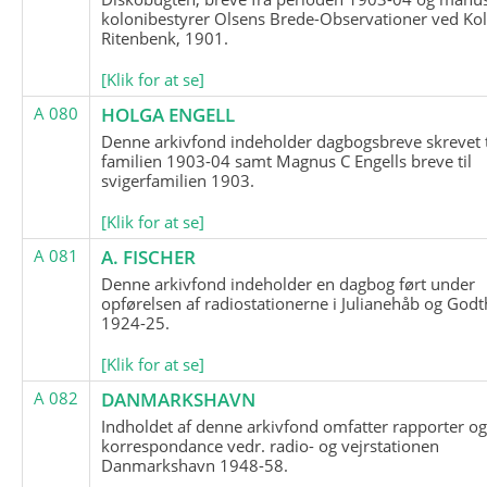
kolonibestyrer Olsens Brede-Observationer ved Ko
Ritenbenk, 1901.
[Klik for at se]
A 080
HOLGA ENGELL
Denne arkivfond indeholder dagbogsbreve skrevet t
familien 1903-04 samt Magnus C Engells breve til
svigerfamilien 1903.
[Klik for at se]
A 081
A. FISCHER
Denne arkivfond indeholder en dagbog ført under
opførelsen af radiostationerne i Julianehåb og Godt
1924-25.
[Klik for at se]
A 082
DANMARKSHAVN
Indholdet af denne arkivfond omfatter rapporter o
korrespondance vedr. radio- og vejrstationen
Danmarkshavn 1948-58.