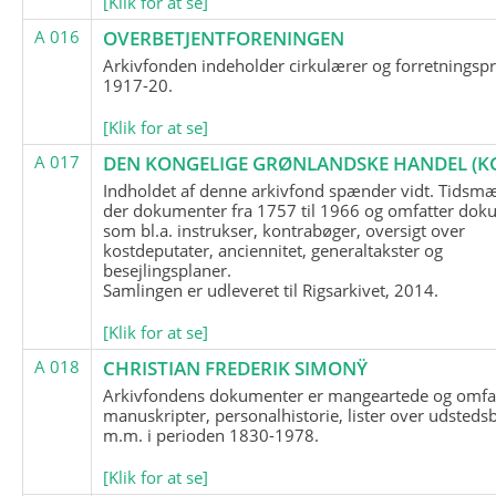
[Klik for at se]
A 016
OVERBETJENTFORENINGEN
Arkivfonden indeholder cirkulærer og forretningspr
1917-20.
[Klik for at se]
A 017
DEN KONGELIGE GRØNLANDSKE HANDEL (K
Indholdet af denne arkivfond spænder vidt. Tidsmæ
der dokumenter fra 1757 til 1966 og omfatter dok
som bl.a. instrukser, kontrabøger, oversigt over
kostdeputater, anciennitet, generaltakster og
besejlingsplaner.
Samlingen er udleveret til Rigsarkivet, 2014.
[Klik for at se]
A 018
CHRISTIAN FREDERIK SIMONŸ
Arkivfondens dokumenter er mangeartede og omfa
manuskripter, personalhistorie, lister over udsteds
m.m. i perioden 1830-1978.
[Klik for at se]