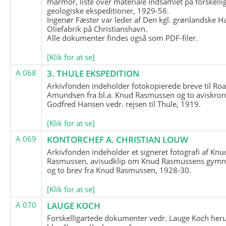
marmor, liste over materiale indsamlet på forskelli
geologiske ekspeditioner, 1929-56.
Ingenør Fæster var leder af Den kgl. grønlandske H
Oliefabrik på Christianshavn.
Alle dokumenter findes også som PDF-filer.
[Klik for at se]
A 068
3. THULE EKSPEDITION
Arkivfonden indeholder fotokopierede breve til Roa
Amundsen fra bl.a. Knud Rasmussen og to aviskron
Godfred Hansen vedr. rejsen til Thule, 1919.
[Klik for at se]
A 069
KONTORCHEF A. CHRISTIAN LOUW
Arkivfonden indeholder et signeret fotografi af Knu
Rasmussen, avisudklip om Knud Rasmussens gymna
og to brev fra Knud Rasmussen, 1928-30.
[Klik for at se]
A 070
LAUGE KOCH
Forskelligartede dokumenter vedr. Lauge Koch her