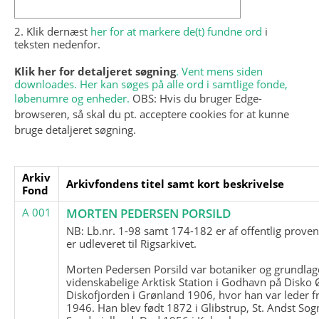
2. Klik dernæst
her for at markere de(t) fundne ord
i
teksten nedenfor.
Klik her for detaljeret søgning
. Vent mens siden
downloades. Her kan søges på alle ord i samtlige fonde,
løbenumre og enheder.
OBS: Hvis du bruger Edge-
browseren, så skal du pt. acceptere cookies for at kunne
bruge detaljeret søgning.
Arkiv
Arkivfondens titel samt kort beskrivelse
Fond
A 001
MORTEN PEDERSEN PORSILD
NB: Lb.nr. 1-98 samt 174-182 er af offentlig prove
er udleveret til Rigsarkivet.
Morten Pedersen Porsild var botaniker og grundla
videnskabelige Arktisk Station i Godhavn på Disko 
Diskofjorden i Grønland 1906, hvor han var leder fr
1946. Han blev født 1872 i Glibstrup, St. Andst Sogn