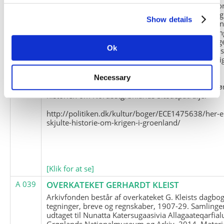
Slædepatrulje med Eli Knudsen som medlem og ko
og Marius Jensen som medlem. Marius Jensens da
Show details
befinder sig i Militärhistorisches Museum i Dresde
(Tyskland). Kopierne af Friedrich Littmanns erindrin
klausuleret iht. aftalen med giveren og Franz Seling
Ok
Kontakt venligst Arktisk Instituts ledelse i forbinde
brugen af materialet til studie- og forskningsmæssi
formål.
Necessary
Nedenunder findes et link til en presseartikel vedr
historien om Nordøstgrønlands Slædepatrulje:
http://politiken.dk/kultur/boger/ECE1475638/her-e
skjulte-historie-om-krigen-i-groenland/
[Klik for at se]
A 039
OVERKATEKET GERHARDT KLEIST
Arkivfonden består af overkateket G. Kleists dagbog
tegninger, breve og regnskaber, 1907-29. Samlinge
udtaget til Nunatta Katersugaasivia Allagaateqarfial
Grønlands Nationalmuseum og Arkiv, 2014. Materia