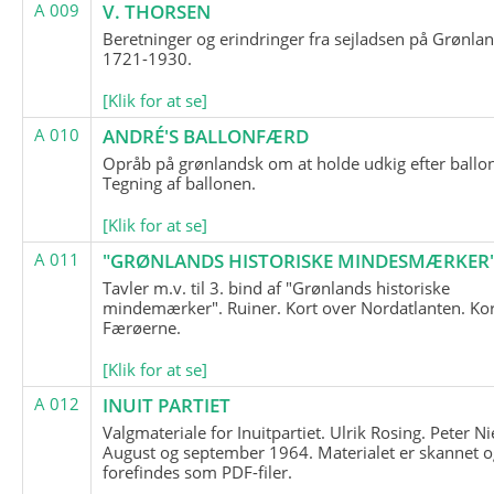
A 009
V. THORSEN
Beretninger og erindringer fra sejladsen på Grønla
1721-1930.
[Klik for at se]
A 010
ANDRÉ'S BALLONFÆRD
Opråb på grønlandsk om at holde udkig efter ballo
Tegning af ballonen.
[Klik for at se]
A 011
"GRØNLANDS HISTORISKE MINDESMÆRKER
Tavler m.v. til 3. bind af "Grønlands historiske
mindemærker". Ruiner. Kort over Nordatlanten. Kor
Færøerne.
[Klik for at se]
A 012
INUIT PARTIET
Valgmateriale for Inuitpartiet. Ulrik Rosing. Peter Ni
August og september 1964. Materialet er skannet o
forefindes som PDF-filer.