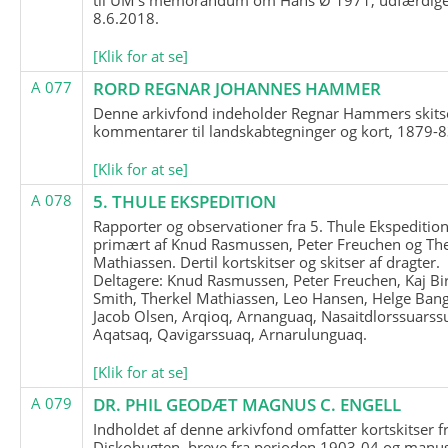
8.6.2018.
[Klik for at se]
A 077
RORD REGNAR JOHANNES HAMMER
Denne arkivfond indeholder Regnar Hammers skits
kommentarer til landskabtegninger og kort, 1879-8
[Klik for at se]
A 078
5. THULE EKSPEDITION
Rapporter og observationer fra 5. Thule Ekspedition
primært af Knud Rasmussen, Peter Freuchen og The
Mathiassen. Dertil kortskitser og skitser af dragter.
Deltagere: Knud Rasmussen, Peter Freuchen, Kaj Bir
Smith, Therkel Mathiassen, Leo Hansen, Helge Bang
Jacob Olsen, Arqioq, Arnanguaq, Nasaitdlorssuarss
Aqatsaq, Qavigarssuaq, Arnarulunguaq.
[Klik for at se]
A 079
DR. PHIL GEODÆT MAGNUS C. ENGELL
Indholdet af denne arkivfond omfatter kortskitser f
Diskobugten, breve fra perioden 1903-04 og manus