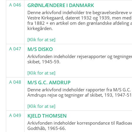
A 046
GRØNLÆNDERE I DANMARK
Denne arkivfond indeholder tre begravelsesbreve v
Vestre Kirkegaard, dateret 1932 og 1939, men med
fra 1882 + en artikel om den grønlandske afdeling 
kirkegården.
[Klik for at se]
A 047
M/S DISKO
Arkivfonden indeholder rejserapporter og tegninge
skibet, 1945-59.
[Klik for at se]
A 048
M/S G.C. AMDRUP
Denne arkivfond indeholder rapporter fra M/S G.C.
Amdrups rejse og tegninger af skibet, 193, 1947-51
[Klik for at se]
A 049
KJELD THOMSEN
Arkivfonden indeholder korrespondance til Radioav
Godthåb, 1965-66.