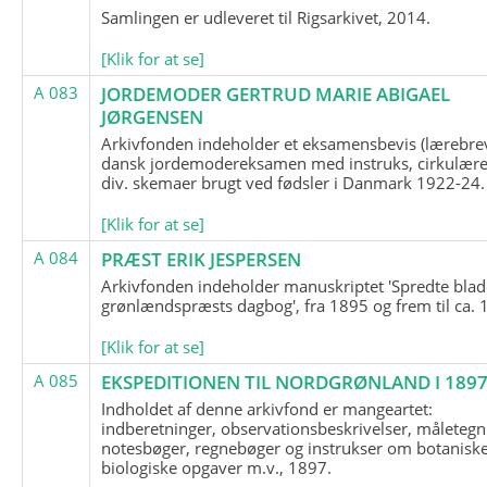
Samlingen er udleveret til Rigsarkivet, 2014.
[Klik for at se]
A 083
JORDEMODER GERTRUD MARIE ABIGAEL
JØRGENSEN
Arkivfonden indeholder et eksamensbevis (lærebre
dansk jordemodereksamen med instruks, cirkulære
div. skemaer brugt ved fødsler i Danmark 1922-24.
[Klik for at se]
A 084
PRÆST ERIK JESPERSEN
Arkivfonden indeholder manuskriptet 'Spredte blad
grønlændspræsts dagbog', fra 1895 og frem til ca. 
[Klik for at se]
A 085
EKSPEDITIONEN TIL NORDGRØNLAND I 189
Indholdet af denne arkivfond er mangeartet:
indberetninger, observationsbeskrivelser, måletegn
notesbøger, regnebøger og instrukser om botanisk
biologiske opgaver m.v., 1897.