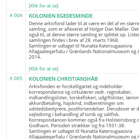
[Klik for at se]
A 004
KOLONIEN EGEDESMINDE
Denne arkivfond lader til at være en del af en størr
samling, som er afleveret af Holger Dan Møller. Det
også til, at denne større samling er splittet op. List
samlingen findes i brev af 28. marts 1968.
Samlingen er udtaget til Nunatta Katersugaasivia
Allagaateqarfialu / Grønlands Nationalmuseum og A
2014.
[Klik for at se]
A 005
KOLONIEN CHRISTIANSHÅB
Arkivfonden er forskelligartet og indeholder
korrespondance og cirkulærer vedr. regnskaber,
indhandlingslister, torskefiskeri, udgiftslister, lønni
akkordbetaling, hajskind, indberetninger om
udstedsbestyrere, postforsendelser. Derudover er 
vejledning i behandling af torsk og saltfisk.
Korrespondancen kommer også fra Holsteinsborg 
Godhavn. Perioden strækker sig fra 1931-38.
Samlingen er udtaget til Nunatta Katersugaasivia
Allagaateqarfialu / Grønlands Nationalmuseum og A