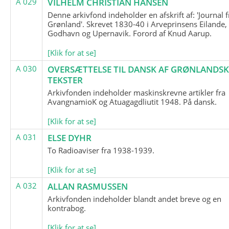
A 029
VILHELM CHRISTIAN HANSEN
Denne arkivfond indeholder en afskrift af: 'Journal f
Grønland'. Skrevet 1830-40 i Arveprinsens Eilande,
Godhavn og Upernavik. Forord af Knud Aarup.
[Klik for at se]
A 030
OVERSÆTTELSE TIL DANSK AF GRØNLANDSK
TEKSTER
Arkivfonden indeholder maskinskrevne artikler fra
AvangnamioK og Atuagagdliutit 1948. På dansk.
[Klik for at se]
A 031
ELSE DYHR
To Radioaviser fra 1938-1939.
[Klik for at se]
A 032
ALLAN RASMUSSEN
Arkivfonden indeholder blandt andet breve og en
kontrabog.
[Klik for at se]