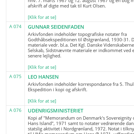
hhv. 7. marts 1967 og 12. august 1967 og en bog 
afskrift af digte med tak til Kurt Olsen.
[Klik for at se]
A 074
GUNNAR SEIDENFADEN
Arkivfonden indeholder topografiske notater fra
Godthåbsekspeditionen til Østgrønland, 1930-31.
materiale vedr. bl.a. Det Kgl. Danske Videnskabern
Selskab, Sidstnævnte materiale er indkommet ved 
senere lejlighed.
[Klik for at se]
A 075
LEO HANSEN
Arkivfonden indeholder korrespondance fra 5. Thul
Ekspedition i kopi og afskrift.
[Klik for at se]
A 076
UDENRIGSMINISTERIET
Kopi af "Memorandum on Denmark's Sovereignity 
Hans Island", 1971 samt to notater vedrørende dan
statslig aktivitet i Nordgrønland, 1972. Notat i tilkn
til UM's memorandum om Hans Ø 1971, udfærdige