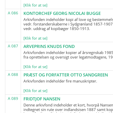
[Klik for at se]
A 086
KONTORCHEF GEORG NICOLAI BUGGE
Arkivfonden indeholder kopi af love og bestemmel
vedr. forstanderskaberne i Sydgrønland 1857-1907
vedr. uddrag af kopibøger 1850-1913.
[Klik for at se]
A 087
ARVEPRINS KNUDS FOND
Arkivfonden indeholder kopier af årsregnskab 1985
fra oprettelsen og oversigt over legatmodtagere, 1
[Klik for at se]
A 088
PRÆST OG FORFATTER OTTO SANDGREEN
Arkivfonden indeholder fire manuskripter.
[Klik for at se]
A 089
FRIDTJOF NANSEN
Denne arkivfond indeholder et kort, hvorpå Nansen
indtegnet sin rute over indlandsisen 1887 samt kop