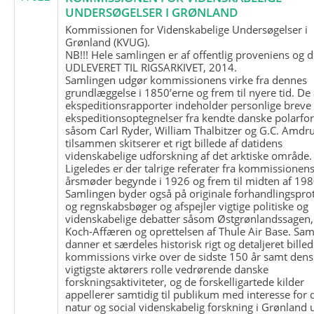
UNDERSØGELSER I GRØNLAND
Kommissionen for Videnskabelige Undersøgelser i
Grønland (KVUG).
NB!!! Hele samlingen er af offentlig proveniens og d
UDLEVERET TIL RIGSARKIVET, 2014.
Samlingen udgør kommissionens virke fra dennes
grundlæggelse i 1850’erne og frem til nyere tid. De
ekspeditionsrapporter indeholder personlige breve
ekspeditionsoptegnelser fra kendte danske polarfo
såsom Carl Ryder, William Thalbitzer og G.C. Amdru
tilsammen skitserer et rigt billede af datidens
videnskabelige udforskning af det arktiske område.
Ligeledes er der talrige referater fra kommissionen
årsmøder begynde i 1926 og frem til midten af 198
Samlingen byder også på originale forhandlingspro
og regnskabsbøger og afspejler vigtige politiske og
videnskabelige debatter såsom Østgrønlandssagen,
Koch-Affæren og oprettelsen af Thule Air Base. Sa
danner et særdeles historisk rigt og detaljeret billed
kommissions virke over de sidste 150 år samt dens
vigtigste aktørers rolle vedrørende danske
forskningsaktiviteter, og de forskelligartede kilder
appellerer samtidig til publikum med interesse for 
natur og social videnskabelig forskning i Grønland