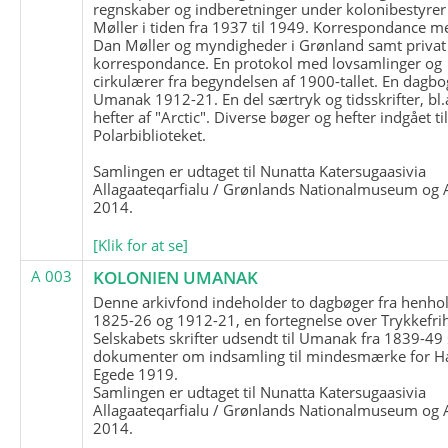
regnskaber og indberetninger under kolonibestyrer
Møller i tiden fra 1937 til 1949. Korrespondance m
Dan Møller og myndigheder i Grønland samt privat
korrespondance. En protokol med lovsamlinger og
cirkulærer fra begyndelsen af 1900-tallet. En dagbo
Umanak 1912-21. En del særtryk og tidsskrifter, bl.
hefter af "Arctic". Diverse bøger og hefter indgået ti
Polarbiblioteket.
Samlingen er udtaget til Nunatta Katersugaasivia
Allagaateqarfialu / Grønlands Nationalmuseum og A
2014.
[Klik for at se]
A 003
KOLONIEN UMANAK
Denne arkivfond indeholder to dagbøger fra henhol
1825-26 og 1912-21, en fortegnelse over Trykkefri
Selskabets skrifter udsendt til Umanak fra 1839-49
dokumenter om indsamling til mindesmærke for H
Egede 1919.
Samlingen er udtaget til Nunatta Katersugaasivia
Allagaateqarfialu / Grønlands Nationalmuseum og A
2014.