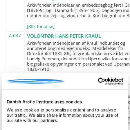
Arkivfonden indeholder en embedsdagbog ført i G
(1878-91)og i Danmark (1895-1905). Dagbogen ind
notater om vejr- og vindforhold. Kort biografi om B
[Klik for at se]
A 037
VOLONTØR HANS PETER KRAUL
Arkivfonden indeholder en af Kraul indbundet og
annoteret bog med eget indeks: 'Meddelelser fra
Direktoratet 1882-86', to grønlandske breve (det en
Ludvig Petersen, det andet fra Upernaviks forstand
biografiske oplysninger om personalet ved Upernav
1826-1910.
[Klik for at se]
A 038
FRIEDRICH LITTMANN
Denne arkivfond indeholder en kopi af Friedrich Li
upublicerede erindringer. Originalen befinder sig i 
Danish Arctic Institute uses cookies
tyske historiker Franz Selingers privatarkiv i byen U
We use cookies to personalise content and to analyse
Tyskland. Friedrich Littmann var en af de tyske sold
our traffic. We also share information about your use of
der var med i vejrstationen "Holzauge" i Hansa Bugt
our site with our partners.
Nordøstgrønland under Anden Verdenskrig. Statio
"Holzauge" blev opdaget af Nordøstgrønlands