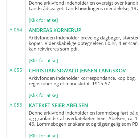
Denne arkivfond indeholder en oversigt over kandid
Landsrådsvalget. Landshøvdingens meddelelse, 19
[Klik for at se]
A 054
ANDREAS KORNERUP
Arkivfonden indeholder breve og dagbøger, største
kopier. Videnskabelige optegnelser. Lb.nr. 4 er sca
kan rekvireres som pdf.
[Klik for at se]
A 055
CHRISTIAN SIGVALD JENSEN LANGSKOV
Arkivfonden indeholder korrespondance, kopibog,
regnskaber og et manuskript, 1915-57.
[Klik for at se]
A 056
KATEKET SEIER ABELSEN
Denne arkivfond indeholder en lommebog ført på 
og grønlandsk af overkateketen Seier Abelsen, ca. 
46. Lommebogen er skannet og tilgængelig som PDF
[Klik for at se]