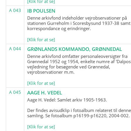
[Klik for at se]
A 043
IB POULSEN
Denne arkivfond indeholder vejrobservationer på
stationen Gurreholm i Scoresbysund 1937-38 samt
korrespondance og erindringer.
[Klik for at se]
A 044
GRØNLANDS KOMMANDO, GRØNNEDAL
Denne arkivfond omfatter personaleoversigter fra
Grønnedal 1952 og 1954, enkelte numre af 'Dalpost
vejledning for besøgende ved Grønnedal,
vejrobservationer m.m.
[Klik for at se]
A 045
AAGE H. VEDEL
Aage H. Vedel: Samlet arkiv 1905-1963.
Der findes avisudklip i fotoalbum relateret til denn
samling. Se fotoalbum p16199-p16220, 2004-002.
[Klik for at se]