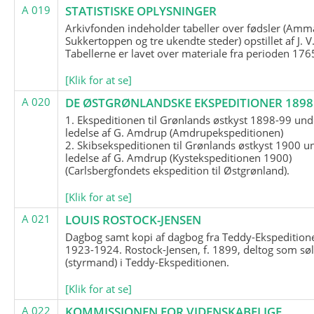
A 019
STATISTISKE OPLYSNINGER
Arkivfonden indeholder tabeller over fødsler (Amma
Sukkertoppen og tre ukendte steder) opstillet af J. V
Tabellerne er lavet over materiale fra perioden 17
[Klik for at se]
A 020
DE ØSTGRØNLANDSKE EKSPEDITIONER 1898 
1. Ekspeditionen til Grønlands østkyst 1898-99 und
ledelse af G. Amdrup (Amdrupekspeditionen)
2. Skibsekspeditionen til Grønlands østkyst 1900 u
ledelse af G. Amdrup (Kystekspeditionen 1900)
(Carlsbergfondets ekspedition til Østgrønland).
[Klik for at se]
A 021
LOUIS ROSTOCK-JENSEN
Dagbog samt kopi af dagbog fra Teddy-Ekspedition
1923-1924. Rostock-Jensen, f. 1899, deltog som søl
(styrmand) i Teddy-Ekspeditionen.
[Klik for at se]
A 022
KOMMISSIONEN FOR VIDENSKABELIGE