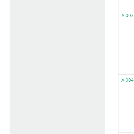
A 003
A 004