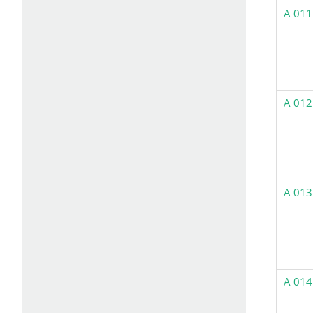
A 011
A 012
A 013
A 014