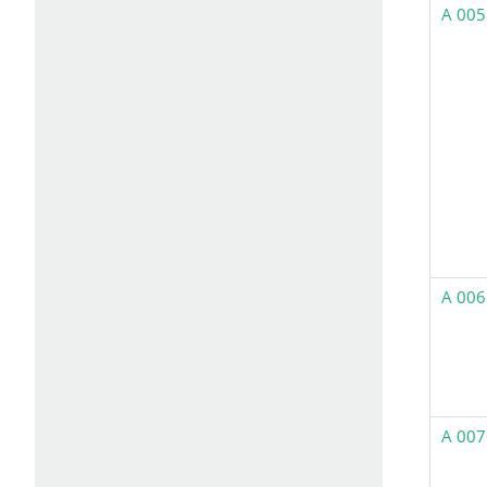
A 005
A 006
A 007