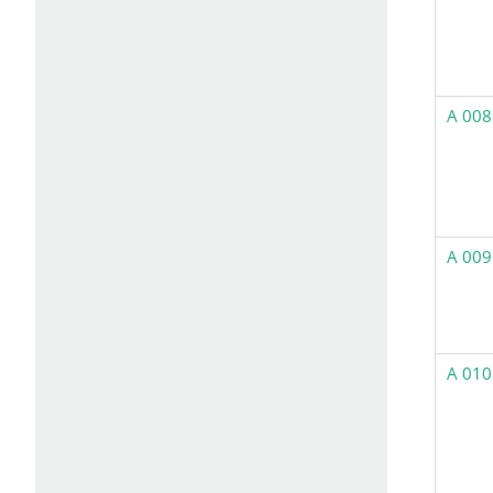
A 008
A 009
A 010