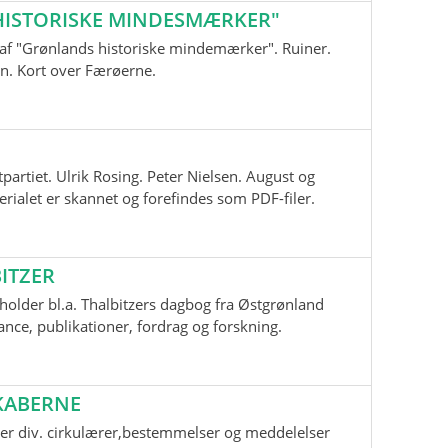
ISTORISKE MINDESMÆRKER"
nd af "Grønlands historiske mindemærker". Ruiner.
n. Kort over Færøerne.
tpartiet. Ulrik Rosing. Peter Nielsen. August og
ialet er skannet og forefindes som PDF-filer.
ITZER
older bl.a. Thalbitzers dagbog fra Østgrønland
ce, publikationer, fordrag og forskning.
KABERNE
er div. cirkulærer,bestemmelser og meddelelser