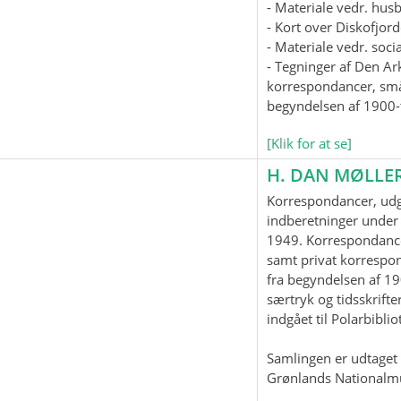
- Materiale vedr. hus
- Kort over Diskofjord
- Materiale vedr. soc
- Tegninger af Den Ar
korrespondancer, smås
begyndelsen af 1900-t
[Klik for at se]
H. DAN MØLLE
Korrespondancer, udgi
indberetninger under 
1949. Korrespondanc
samt privat korrespo
fra begyndelsen af 19
særtryk og tidsskrifter
indgået til Polarbiblio
Samlingen er udtaget t
Grønlands Nationalm