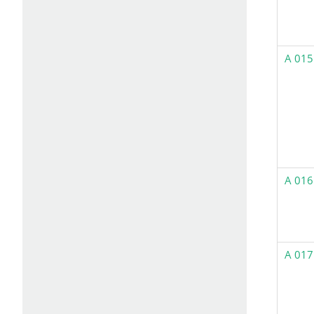
A 015
A 016
A 017