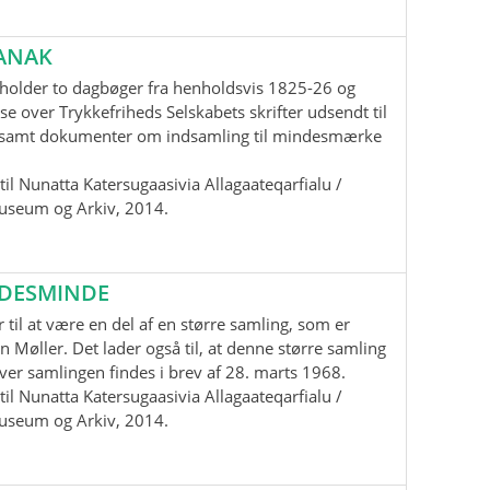
ANAK
holder to dagbøger fra henholdsvis 1825-26 og
se over Trykkefriheds Selskabets skrifter udsendt til
samt dokumenter om indsamling til mindesmærke
il Nunatta Katersugaasivia Allagaateqarfialu /
useum og Arkiv, 2014.
EDESMINDE
 til at være en del af en større samling, som er
n Møller. Det lader også til, at denne større samling
 over samlingen findes i brev af 28. marts 1968.
il Nunatta Katersugaasivia Allagaateqarfialu /
useum og Arkiv, 2014.