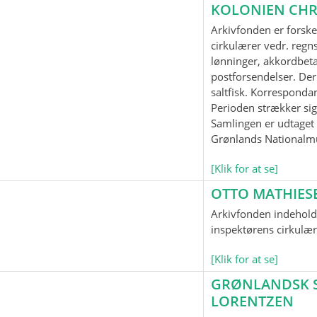
KOLONIEN CHR
Arkivfonden er forske
cirkulærer vedr. regnsk
lønninger, akkordbeta
postforsendelser. Der
saltfisk. Korrespond
Perioden strækker sig
Samlingen er udtaget t
Grønlands Nationalm
[Klik for at se]
OTTO MATHIES
Arkivfonden indeholde
inspektørens cirkulær
[Klik for at se]
GRØNLANDSK SP
LORENTZEN