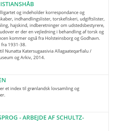
ISTIANSHÅB
lligartet og indeholder korrespondance og
aber, indhandlingslister, torskefiskeri, udgiftslister,
ling, hajskind, indberetninger om udstedsbestyrere,
udover er der en vejledning i behandling af torsk og
ancen kommer også fra Holsteinsborg og Godhavn.
 fra 1931-38.
il Nunatta Katersugaasivia Allagaateqarfialu /
useum og Arkiv, 2014.
EN
r et index til grønlandsk lovsamling og
er.
ROG - ARBEJDE AF SCHULTZ-