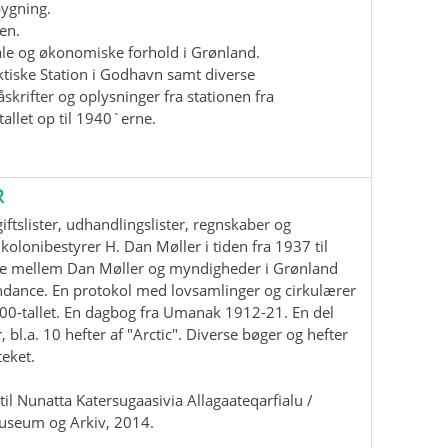
bygning.
en.
iale og økonomiske forhold i Grønland.
ktiske Station i Godhavn samt diverse
krifter og oplysninger fra stationen fra
allet op til 1940`erne.
R
ftslister, udhandlingslister, regnskaber og
kolonibestyrer H. Dan Møller i tiden fra 1937 til
e mellem Dan Møller og myndigheder i Grønland
ndance. En protokol med lovsamlinger og cirkulærer
00-tallet. En dagbog fra Umanak 1912-21. En del
, bl.a. 10 hefter af "Arctic". Diverse bøger og hefter
teket.
il Nunatta Katersugaasivia Allagaateqarfialu /
useum og Arkiv, 2014.