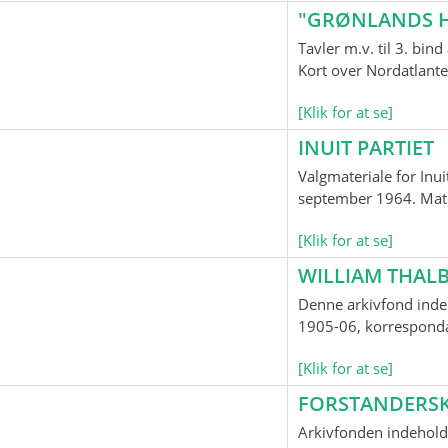
"GRØNLANDS H
Tavler m.v. til 3. bi
Kort over Nordatlante
[Klik for at se]
INUIT PARTIET
Valgmateriale for Inui
september 1964. Mater
[Klik for at se]
WILLIAM THALB
Denne arkivfond indeh
1905-06, korrespondan
[Klik for at se]
FORSTANDERS
Arkivfonden indehold