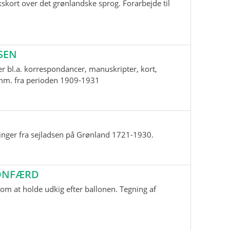
skort over det grønlandske sprog. Forarbejde til
SEN
r bl.a. korrespondancer, manuskripter, kort,
i mm. fra perioden 1909-1931
inger fra sejladsen på Grønland 1721-1930.
LONFÆRD
m at holde udkig efter ballonen. Tegning af