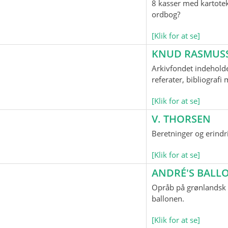
8 kasser med kartotek
ordbog?
[Klik for at se]
KNUD RASMUS
Arkivfondet indeholde
referater, bibliograf
[Klik for at se]
V. THORSEN
Beretninger og erindr
[Klik for at se]
ANDRÉ'S BAL
Opråb på grønlandsk o
ballonen.
[Klik for at se]