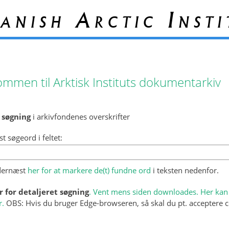
anish Arctic Insti
ommen til Arktisk Instituts dokumentarkiv
 søgning
i arkivfondenes overskrifter
st søgeord i feltet:
 dernæst
her for at markere de(t) fundne ord
i teksten nedenfor.
r for detaljeret søgning
. Vent mens siden downloades. Her kan 
r.
OBS: Hvis du bruger Edge-browseren, så skal du pt. acceptere c