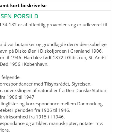
samt kort beskrivelse
SEN PORSILD
74-182 er af offentlig proveniens og er udleveret til
ild var botaniker og grundlagde den videnskabelige
havn på Disko Øen i Diskofjorden i Grønland 1906,
m til 1946. Han blev født 1872 i Glibstrup, St. Andst
. Død 1956 i København.
 følgende:
korrespondancer med Tilsynsrådet, Styrelsen,
r. udvekslingen af naturalier fra Den Danske Station
fra 1906 til 1947
mailinglister og korrespondance mellem Danmark og
teket i perioden fra 1906 til 1946.
isk virksomhed fra 1915 til 1946.
rrespondance og artikler, manuskripter, notater mv.
lora.