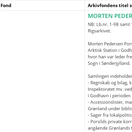
 Fond
Arkivfondens titel 
MORTEN PEDER
NB: Lb.nr. 1-98 samt 1
Rigsarkivet.
Morten Pedersen Pors
Arktisk Station i God
hvor han var leder fre
Sogn i Sønderjylland
Samlingen indeholder
- Regnskab og bilag, 
Inspektoratet mv. ved
i Godhavn i perioden 
- Accessionslister, 
Grønland under biblio
- Sager fra lokalpolit
- Porsilds private ko
angående Grønlands f