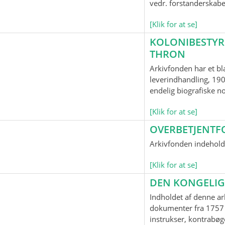
vedr. forstanderskab
[Klik for at se]
KOLONIBESTYR
THRON
Arkivfonden har et bl
leverindhandling, 190
endelig biografiske n
[Klik for at se]
OVERBETJENTF
Arkivfonden indeholde
[Klik for at se]
DEN KONGELIG
Indholdet af denne ar
dokumenter fra 1757 
instrukser, kontrabøge