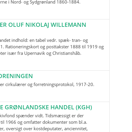
erne i Nord- og Sydgrønland 1860-1884.
ER OLUF NIKOLAJ WILLEMANN
andet indhold: en tabel vedr. spæk- tran- og
1. Rationeringskort og posttakster 1888 til 1919 og
oter især fra Upernavik og Christianshåb.
ORENINGEN
r cirkulærer og forretningsprotokol, 1917-20.
E GRØNLANDSKE HANDEL (KGH)
kivfond spænder vidt. Tidsmæssigt er der
til 1966 og omfatter dokumenter som bl.a.
r, oversigt over kostdeputater, anciennitet,