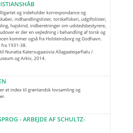
ISTIANSHÅB
lligartet og indeholder korrespondance og
aber, indhandlingslister, torskefiskeri, udgiftslister,
ling, hajskind, indberetninger om udstedsbestyrere,
udover er der en vejledning i behandling af torsk og
ancen kommer også fra Holsteinsborg og Godhavn.
 fra 1931-38.
il Nunatta Katersugaasivia Allagaateqarfialu /
useum og Arkiv, 2014.
EN
r et index til grønlandsk lovsamling og
er.
ROG - ARBEJDE AF SCHULTZ-