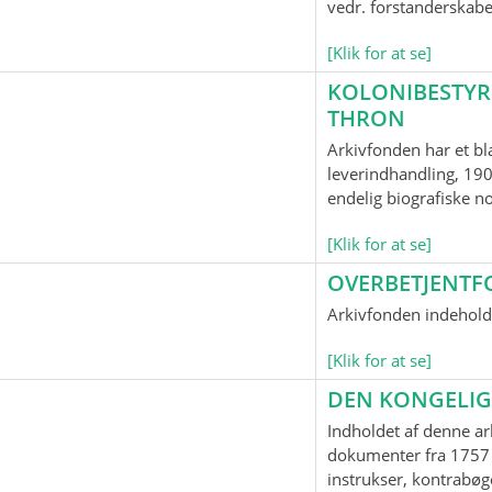
vedr. forstanderskab
[Klik for at se]
KOLONIBESTYR
THRON
Arkivfonden har et bl
leverindhandling, 190
endelig biografiske n
[Klik for at se]
OVERBETJENTF
Arkivfonden indeholde
[Klik for at se]
DEN KONGELIG
Indholdet af denne ar
dokumenter fra 1757 
instrukser, kontrabøge