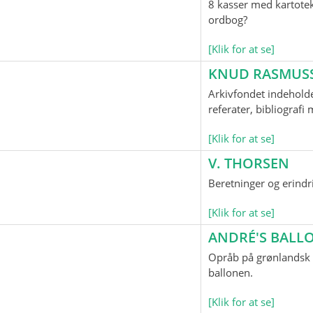
8 kasser med kartotek
ordbog?
[Klik for at se]
KNUD RASMUS
Arkivfondet indeholde
referater, bibliograf
[Klik for at se]
V. THORSEN
Beretninger og erindr
[Klik for at se]
ANDRÉ'S BAL
Opråb på grønlandsk o
ballonen.
[Klik for at se]