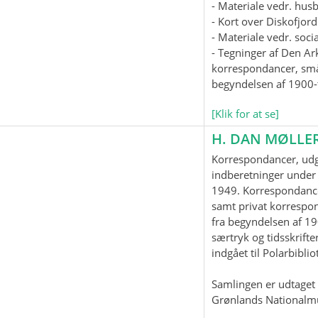
- Materiale vedr. hus
- Kort over Diskofjord
- Materiale vedr. soc
- Tegninger af Den Ar
korrespondancer, smås
begyndelsen af 1900-t
[Klik for at se]
H. DAN MØLLE
Korrespondancer, udgi
indberetninger under 
1949. Korrespondanc
samt privat korrespo
fra begyndelsen af 19
særtryk og tidsskrifter
indgået til Polarbiblio
Samlingen er udtaget t
Grønlands Nationalm