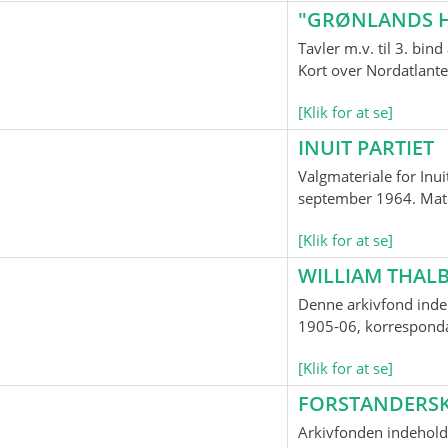
"GRØNLANDS H
Tavler m.v. til 3. bi
Kort over Nordatlante
[Klik for at se]
INUIT PARTIET
Valgmateriale for Inui
september 1964. Mater
[Klik for at se]
WILLIAM THALB
Denne arkivfond indeh
1905-06, korrespondan
[Klik for at se]
FORSTANDERS
Arkivfonden indehold