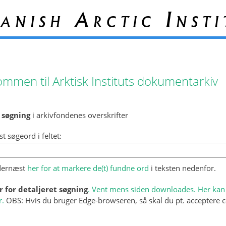
anish Arctic Insti
ommen til Arktisk Instituts dokumentarkiv
 søgning
i arkivfondenes overskrifter
st søgeord i feltet:
 dernæst
her for at markere de(t) fundne ord
i teksten nedenfor.
r for detaljeret søgning
. Vent mens siden downloades. Her kan 
r.
OBS: Hvis du bruger Edge-browseren, så skal du pt. acceptere c