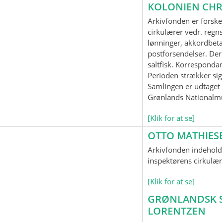
KOLONIEN CHR
Arkivfonden er forske
cirkulærer vedr. regnsk
lønninger, akkordbeta
postforsendelser. Der
saltfisk. Korrespond
Perioden strækker sig
Samlingen er udtaget t
Grønlands Nationalm
[Klik for at se]
OTTO MATHIES
Arkivfonden indeholde
inspektørens cirkulær
[Klik for at se]
GRØNLANDSK SP
LORENTZEN