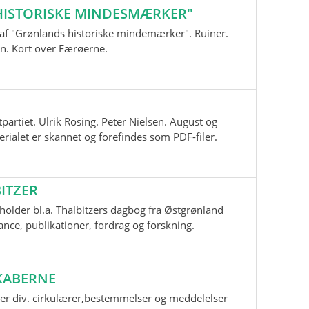
ISTORISKE MINDESMÆRKER"
nd af "Grønlands historiske mindemærker". Ruiner.
n. Kort over Færøerne.
tpartiet. Ulrik Rosing. Peter Nielsen. August og
ialet er skannet og forefindes som PDF-filer.
ITZER
older bl.a. Thalbitzers dagbog fra Østgrønland
ce, publikationer, fordrag og forskning.
KABERNE
er div. cirkulærer,bestemmelser og meddelelser