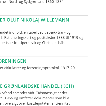
erne i Nord- og Sydgrønland 1860-1884.
ER OLUF NIKOLAJ WILLEMANN
andet indhold: en tabel vedr. spæk- tran- og
1. Rationeringskort og posttakster 1888 til 1919 og
oter især fra Upernavik og Christianshåb.
ORENINGEN
r cirkulærer og forretningsprotokol, 1917-20.
E GRØNLANDSKE HANDEL (KGH)
kivfond spænder vidt. Tidsmæssigt er der
til 1966 og omfatter dokumenter som bl.a.
r, oversigt over kostdeputater, anciennitet,