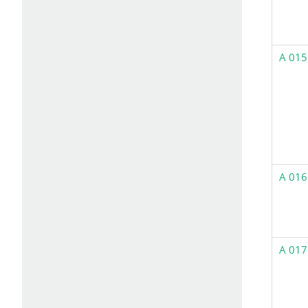
A 015
A 016
A 017