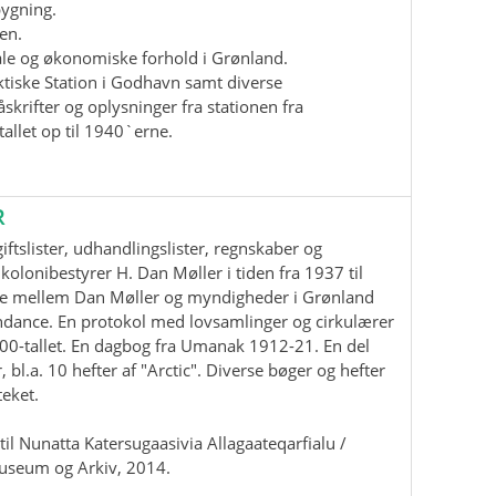
bygning.
en.
iale og økonomiske forhold i Grønland.
ktiske Station i Godhavn samt diverse
krifter og oplysninger fra stationen fra
allet op til 1940`erne.
R
ftslister, udhandlingslister, regnskaber og
kolonibestyrer H. Dan Møller i tiden fra 1937 til
e mellem Dan Møller og myndigheder i Grønland
ndance. En protokol med lovsamlinger og cirkulærer
00-tallet. En dagbog fra Umanak 1912-21. En del
, bl.a. 10 hefter af "Arctic". Diverse bøger og hefter
teket.
il Nunatta Katersugaasivia Allagaateqarfialu /
useum og Arkiv, 2014.