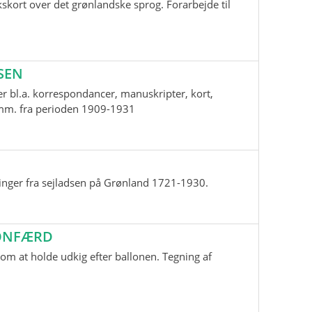
skort over det grønlandske sprog. Forarbejde til
SEN
r bl.a. korrespondancer, manuskripter, kort,
i mm. fra perioden 1909-1931
inger fra sejladsen på Grønland 1721-1930.
LONFÆRD
m at holde udkig efter ballonen. Tegning af