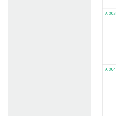
A 003
A 004