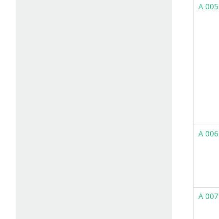
A 005
A 006
A 007