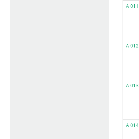
A 011
A 012
A 013
A 014