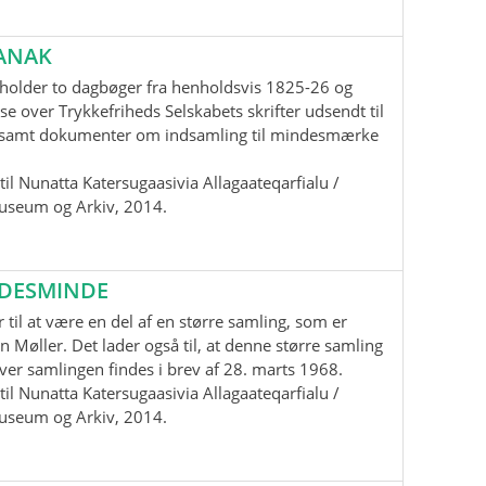
ANAK
holder to dagbøger fra henholdsvis 1825-26 og
se over Trykkefriheds Selskabets skrifter udsendt til
samt dokumenter om indsamling til mindesmærke
il Nunatta Katersugaasivia Allagaateqarfialu /
useum og Arkiv, 2014.
EDESMINDE
 til at være en del af en større samling, som er
n Møller. Det lader også til, at denne større samling
 over samlingen findes i brev af 28. marts 1968.
il Nunatta Katersugaasivia Allagaateqarfialu /
useum og Arkiv, 2014.