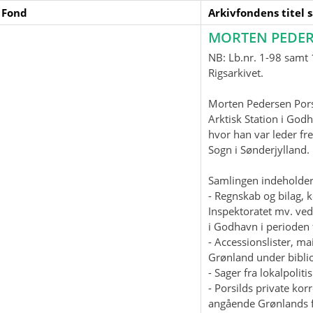
 Fond
Arkivfondens titel 
MORTEN PEDER
NB: Lb.nr. 1-98 samt 1
Rigsarkivet.
Morten Pedersen Pors
Arktisk Station i God
hvor han var leder fre
Sogn i Sønderjylland
Samlingen indeholder
- Regnskab og bilag, 
Inspektoratet mv. ved
i Godhavn i perioden 
- Accessionslister, 
Grønland under biblio
- Sager fra lokalpolit
- Porsilds private ko
angående Grønlands f