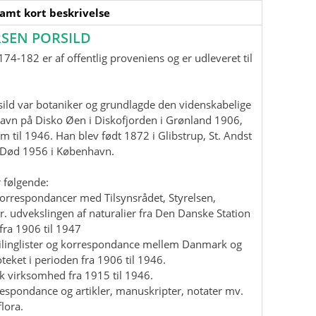
samt kort beskrivelse
SEN PORSILD
74-182 er af offentlig proveniens og er udleveret til
ild var botaniker og grundlagde den videnskabelige
havn på Disko Øen i Diskofjorden i Grønland 1906,
m til 1946. Han blev født 1872 i Glibstrup, St. Andst
. Død 1956 i København.
 følgende:
korrespondancer med Tilsynsrådet, Styrelsen,
r. udvekslingen af naturalier fra Den Danske Station
fra 1906 til 1947
mailinglister og korrespondance mellem Danmark og
teket i perioden fra 1906 til 1946.
isk virksomhed fra 1915 til 1946.
rrespondance og artikler, manuskripter, notater mv.
lora.