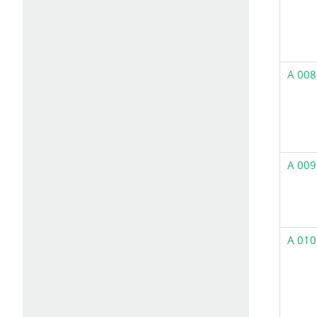
A 008
A 009
A 010