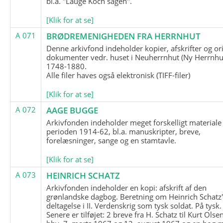
bl.a. "Lauge Koch sagen".
[Klik for at se]
A 071
BRØDREMENIGHEDEN FRA HERRNHUT
Denne arkivfond indeholder kopier, afskrifter og or
dokumenter vedr. huset i Neuherrnhut (Ny Herrnhut
1748-1880.
Alle filer haves også elektronisk (TIFF-filer)
[Klik for at se]
A 072
AAGE BUGGE
Arkivfonden indeholder meget forskelligt materiale 
perioden 1914-62, bl.a. manuskripter, breve,
forelæsninger, sange og en stamtavle.
[Klik for at se]
A 073
HEINRICH SCHATZ
Arkivfonden indeholder en kopi: afskrift af den
grønlandske dagbog. Beretning om Heinrich Schatz
deltagelse i II. Verdenskrig som tysk soldat. På tysk.
Senere er tilføjet: 2 breve fra H. Schatz til Kurt Olsen