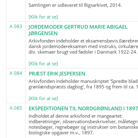
Samlingen er udleveret til Rigsarkivet, 2014.
[Klik for at se]
A 083
JORDEMODER GERTRUD MARIE ABIGAEL
JØRGENSEN
Arkivfonden indeholder et eksamensbevis (lærebre
dansk jordemodereksamen med instruks, cirkulære
div. skemaer brugt ved fødsler i Danmark 1922-24.
[Klik for at se]
A 084
PRÆST ERIK JESPERSEN
Arkivfonden indeholder manuskriptet 'Spredte blad
grønlændspræsts dagbog', fra 1895 og frem til ca. 
[Klik for at se]
A 085
EKSPEDITIONEN TIL NORDGRØNLAND I 189
Indholdet af denne arkivfond er mangeartet:
indberetninger, observationsbeskrivelser, måletegn
notesbøger, regnebøger og instrukser om botanisk
biologiske opgaver m.v., 1897.