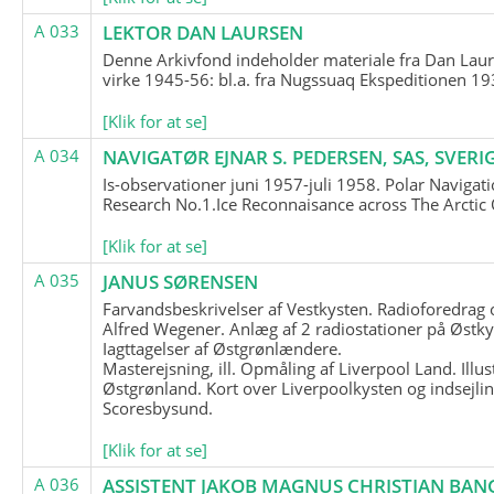
A 033
LEKTOR DAN LAURSEN
Denne Arkivfond indeholder materiale fra Dan Lau
virke 1945-56: bl.a. fra Nugssuaq Ekspeditionen 19
[Klik for at se]
A 034
NAVIGATØR EJNAR S. PEDERSEN, SAS, SVERI
Is-observationer juni 1957-juli 1958. Polar Navigat
Research No.1.Ice Reconnaisance across The Arctic
[Klik for at se]
A 035
JANUS SØRENSEN
Farvandsbeskrivelser af Vestkysten. Radioforedrag
Alfred Wegener. Anlæg af 2 radiostationer på Østky
Iagttagelser af Østgrønlændere.
Masterejsning, ill. Opmåling af Liverpool Land. Illus
Østgrønland. Kort over Liverpoolkysten og indsejlin
Scoresbysund.
[Klik for at se]
A 036
ASSISTENT JAKOB MAGNUS CHRISTIAN BAN