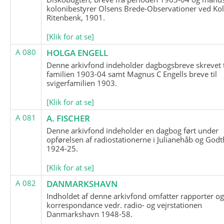
kolonibestyrer Olsens Brede-Observationer ved Ko
Ritenbenk, 1901.
[Klik for at se]
A 080
HOLGA ENGELL
Denne arkivfond indeholder dagbogsbreve skrevet t
familien 1903-04 samt Magnus C Engells breve til
svigerfamilien 1903.
[Klik for at se]
A 081
A. FISCHER
Denne arkivfond indeholder en dagbog ført under
opførelsen af radiostationerne i Julianehåb og Godt
1924-25.
[Klik for at se]
A 082
DANMARKSHAVN
Indholdet af denne arkivfond omfatter rapporter o
korrespondance vedr. radio- og vejrstationen
Danmarkshavn 1948-58.