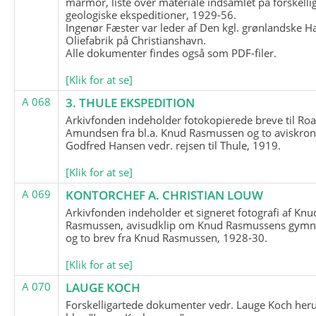
marmor, liste over materiale indsamlet på forskelli
geologiske ekspeditioner, 1929-56.
Ingenør Fæster var leder af Den kgl. grønlandske H
Oliefabrik på Christianshavn.
Alle dokumenter findes også som PDF-filer.
[Klik for at se]
A 068
3. THULE EKSPEDITION
Arkivfonden indeholder fotokopierede breve til Roa
Amundsen fra bl.a. Knud Rasmussen og to aviskron
Godfred Hansen vedr. rejsen til Thule, 1919.
[Klik for at se]
A 069
KONTORCHEF A. CHRISTIAN LOUW
Arkivfonden indeholder et signeret fotografi af Knu
Rasmussen, avisudklip om Knud Rasmussens gymna
og to brev fra Knud Rasmussen, 1928-30.
[Klik for at se]
A 070
LAUGE KOCH
Forskelligartede dokumenter vedr. Lauge Koch her