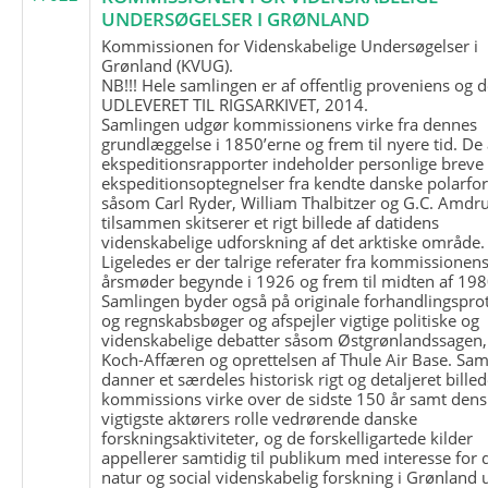
UNDERSØGELSER I GRØNLAND
Kommissionen for Videnskabelige Undersøgelser i
Grønland (KVUG).
NB!!! Hele samlingen er af offentlig proveniens og d
UDLEVERET TIL RIGSARKIVET, 2014.
Samlingen udgør kommissionens virke fra dennes
grundlæggelse i 1850’erne og frem til nyere tid. De
ekspeditionsrapporter indeholder personlige breve
ekspeditionsoptegnelser fra kendte danske polarfo
såsom Carl Ryder, William Thalbitzer og G.C. Amdru
tilsammen skitserer et rigt billede af datidens
videnskabelige udforskning af det arktiske område.
Ligeledes er der talrige referater fra kommissionen
årsmøder begynde i 1926 og frem til midten af 198
Samlingen byder også på originale forhandlingspro
og regnskabsbøger og afspejler vigtige politiske og
videnskabelige debatter såsom Østgrønlandssagen,
Koch-Affæren og oprettelsen af Thule Air Base. Sa
danner et særdeles historisk rigt og detaljeret billed
kommissions virke over de sidste 150 år samt dens
vigtigste aktørers rolle vedrørende danske
forskningsaktiviteter, og de forskelligartede kilder
appellerer samtidig til publikum med interesse for 
natur og social videnskabelig forskning i Grønland