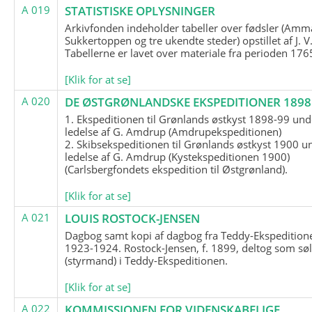
A 019
STATISTISKE OPLYSNINGER
Arkivfonden indeholder tabeller over fødsler (Amma
Sukkertoppen og tre ukendte steder) opstillet af J. V
Tabellerne er lavet over materiale fra perioden 17
[Klik for at se]
A 020
DE ØSTGRØNLANDSKE EKSPEDITIONER 1898 
1. Ekspeditionen til Grønlands østkyst 1898-99 und
ledelse af G. Amdrup (Amdrupekspeditionen)
2. Skibsekspeditionen til Grønlands østkyst 1900 u
ledelse af G. Amdrup (Kystekspeditionen 1900)
(Carlsbergfondets ekspedition til Østgrønland).
[Klik for at se]
A 021
LOUIS ROSTOCK-JENSEN
Dagbog samt kopi af dagbog fra Teddy-Ekspedition
1923-1924. Rostock-Jensen, f. 1899, deltog som søl
(styrmand) i Teddy-Ekspeditionen.
[Klik for at se]
A 022
KOMMISSIONEN FOR VIDENSKABELIGE