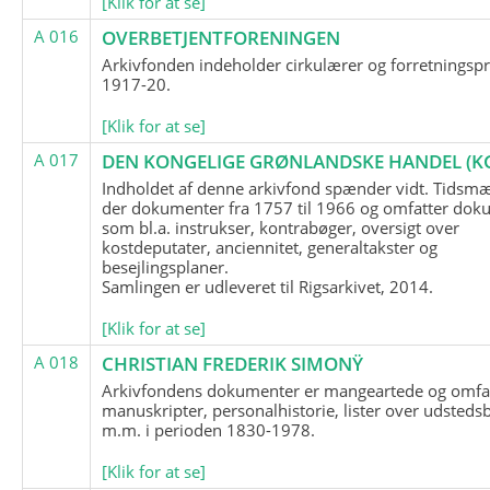
[Klik for at se]
A 016
OVERBETJENTFORENINGEN
Arkivfonden indeholder cirkulærer og forretningspr
1917-20.
[Klik for at se]
A 017
DEN KONGELIGE GRØNLANDSKE HANDEL (K
Indholdet af denne arkivfond spænder vidt. Tidsmæ
der dokumenter fra 1757 til 1966 og omfatter dok
som bl.a. instrukser, kontrabøger, oversigt over
kostdeputater, anciennitet, generaltakster og
besejlingsplaner.
Samlingen er udleveret til Rigsarkivet, 2014.
[Klik for at se]
A 018
CHRISTIAN FREDERIK SIMONŸ
Arkivfondens dokumenter er mangeartede og omfa
manuskripter, personalhistorie, lister over udsteds
m.m. i perioden 1830-1978.
[Klik for at se]