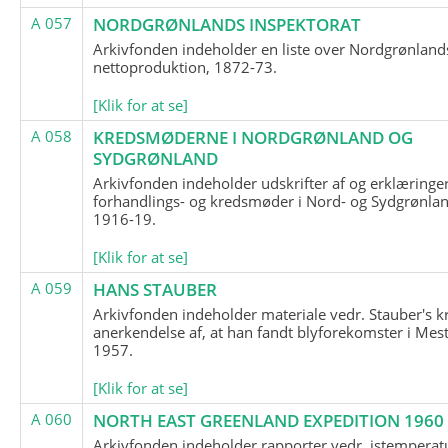
A 057
NORDGRØNLANDS INSPEKTORAT
Arkivfonden indeholder en liste over Nordgrønland
nettoproduktion, 1872-73.
[Klik for at se]
A 058
KREDSMØDERNE I NORDGRØNLAND OG
SYDGRØNLAND
Arkivfonden indeholder udskrifter af og erklæringer
forhandlings- og kredsmøder i Nord- og Sydgrønlan
1916-19.
[Klik for at se]
A 059
HANS STAUBER
Arkivfonden indeholder materiale vedr. Stauber's k
anerkendelse af, at han fandt blyforekomster i Mest
1957.
[Klik for at se]
A 060
NORTH EAST GREENLAND EXPEDITION 1960
Arkivfonden indeholder rapporter vedr. istemperatu