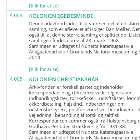
[Klik for at se]
A 004
KOLONIEN EGEDESMINDE
Denne arkivfond lader til at være en del af en størr
samling, som er afleveret af Holger Dan Møller. Det
også til, at denne større samling er splittet op. List
samlingen findes i brev af 28. marts 1968.
Samlingen er udtaget til Nunatta Katersugaasivia
Allagaateqarfialu / Grønlands Nationalmuseum og A
2014.
[Klik for at se]
A 005
KOLONIEN CHRISTIANSHÅB
Arkivfonden er forskelligartet og indeholder
korrespondance og cirkulærer vedr. regnskaber,
indhandlingslister, torskefiskeri, udgiftslister, lønni
akkordbetaling, hajskind, indberetninger om
udstedsbestyrere, postforsendelser. Derudover er 
vejledning i behandling af torsk og saltfisk.
Korrespondancen kommer også fra Holsteinsborg 
Godhavn. Perioden strækker sig fra 1931-38.
Samlingen er udtaget til Nunatta Katersugaasivia
Allagaateqarfialu / Grønlands Nationalmuseum og A