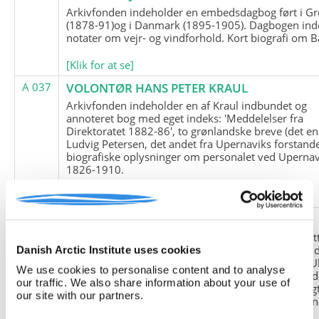
Arkivfonden indeholder en embedsdagbog ført i G
(1878-91)og i Danmark (1895-1905). Dagbogen ind
notater om vejr- og vindforhold. Kort biografi om B
[Klik for at se]
A 037
VOLONTØR HANS PETER KRAUL
Arkivfonden indeholder en af Kraul indbundet og
annoteret bog med eget indeks: 'Meddelelser fra
Direktoratet 1882-86', to grønlandske breve (det en
Ludvig Petersen, det andet fra Upernaviks forstand
biografiske oplysninger om personalet ved Upernav
1826-1910.
[Klik for at se]
A 038
FRIEDRICH LITTMANN
Denne arkivfond indeholder en kopi af Friedrich Li
upublicerede erindringer. Originalen befinder sig i 
Danish Arctic Institute uses cookies
tyske historiker Franz Selingers privatarkiv i byen U
We use cookies to personalise content and to analyse
Tyskland. Friedrich Littmann var en af de tyske sold
our traffic. We also share information about your use of
der var med i vejrstationen "Holzauge" i Hansa Bugt
our site with our partners.
Nordøstgrønland under Anden Verdenskrig. Statio
"Holzauge" blev opdaget af Nordøstgrønlands