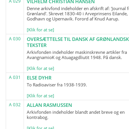
A 029
VILHELM CHRISTIAN HANSEN
Denne arkivfond indeholder en afskrift af: 'Journal f
Grønland'. Skrevet 1830-40 i Arveprinsens Eilande,
Godhavn og Upernavik. Forord af Knud Aarup.
[Klik for at se]
A 030
OVERSÆTTELSE TIL DANSK AF GRØNLANDSK
TEKSTER
Arkivfonden indeholder maskinskrevne artikler fra
AvangnamioK og Atuagagdliutit 1948. På dansk.
[Klik for at se]
A 031
ELSE DYHR
To Radioaviser fra 1938-1939.
[Klik for at se]
A 032
ALLAN RASMUSSEN
Arkivfonden indeholder blandt andet breve og en
kontrabog.
[Klik for at se]