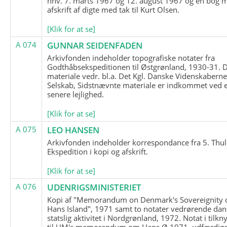
hhv. 7. marts 1967 og 12. august 1967 og en bog 
afskrift af digte med tak til Kurt Olsen.
[Klik for at se]
A 074
GUNNAR SEIDENFADEN
Arkivfonden indeholder topografiske notater fra
Godthåbsekspeditionen til Østgrønland, 1930-31.
materiale vedr. bl.a. Det Kgl. Danske Videnskabern
Selskab, Sidstnævnte materiale er indkommet ved 
senere lejlighed.
[Klik for at se]
A 075
LEO HANSEN
Arkivfonden indeholder korrespondance fra 5. Thul
Ekspedition i kopi og afskrift.
[Klik for at se]
A 076
UDENRIGSMINISTERIET
Kopi af "Memorandum on Denmark's Sovereignity 
Hans Island", 1971 samt to notater vedrørende dan
statslig aktivitet i Nordgrønland, 1972. Notat i tilkn
til UM's memorandum om Hans Ø 1971, udfærdige