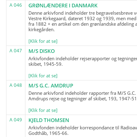
A 046
GRØNLÆNDERE I DANMARK
Denne arkivfond indeholder tre begravelsesbreve v
Vestre Kirkegaard, dateret 1932 og 1939, men med
fra 1882 + en artikel om den grønlandske afdeling 
kirkegården.
[Klik for at se]
A 047
M/S DISKO
Arkivfonden indeholder rejserapporter og tegninge
skibet, 1945-59.
[Klik for at se]
A 048
M/S G.C. AMDRUP
Denne arkivfond indeholder rapporter fra M/S G.C.
Amdrups rejse og tegninger af skibet, 193, 1947-51
[Klik for at se]
A 049
KJELD THOMSEN
Arkivfonden indeholder korrespondance til Radioav
Godthåb, 1965-66.