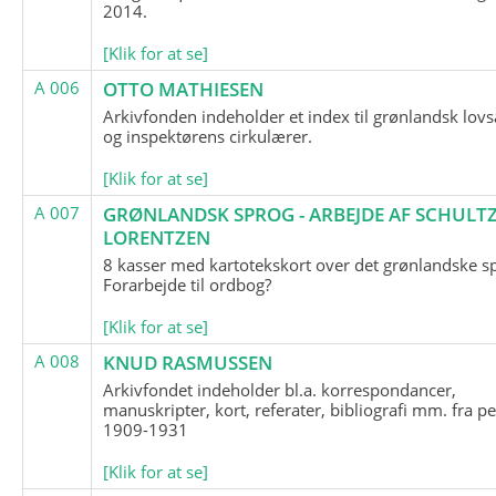
2014.
[Klik for at se]
A 006
OTTO MATHIESEN
Arkivfonden indeholder et index til grønlandsk lov
og inspektørens cirkulærer.
[Klik for at se]
A 007
GRØNLANDSK SPROG - ARBEJDE AF SCHULTZ
LORENTZEN
8 kasser med kartotekskort over det grønlandske s
Forarbejde til ordbog?
[Klik for at se]
A 008
KNUD RASMUSSEN
Arkivfondet indeholder bl.a. korrespondancer,
manuskripter, kort, referater, bibliografi mm. fra p
1909-1931
[Klik for at se]