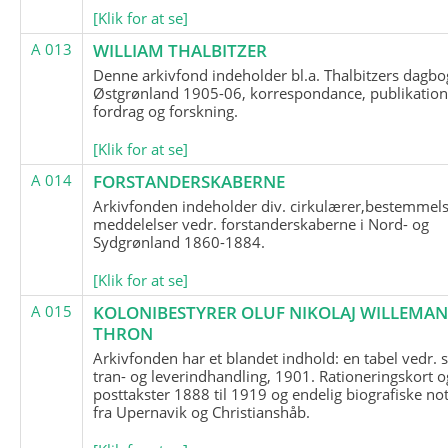
[Klik for at se]
A 013
WILLIAM THALBITZER
Denne arkivfond indeholder bl.a. Thalbitzers dagbo
Østgrønland 1905-06, korrespondance, publikation
fordrag og forskning.
[Klik for at se]
A 014
FORSTANDERSKABERNE
Arkivfonden indeholder div. cirkulærer,bestemmels
meddelelser vedr. forstanderskaberne i Nord- og
Sydgrønland 1860-1884.
[Klik for at se]
A 015
KOLONIBESTYRER OLUF NIKOLAJ WILLEMA
THRON
Arkivfonden har et blandet indhold: en tabel vedr.
tran- og leverindhandling, 1901. Rationeringskort o
posttakster 1888 til 1919 og endelig biografiske no
fra Upernavik og Christianshåb.