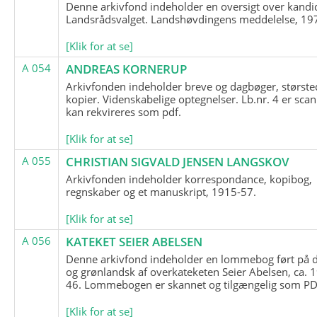
Denne arkivfond indeholder en oversigt over kandid
Landsrådsvalget. Landshøvdingens meddelelse, 19
[Klik for at se]
A 054
ANDREAS KORNERUP
Arkivfonden indeholder breve og dagbøger, største
kopier. Videnskabelige optegnelser. Lb.nr. 4 er sca
kan rekvireres som pdf.
[Klik for at se]
A 055
CHRISTIAN SIGVALD JENSEN LANGSKOV
Arkivfonden indeholder korrespondance, kopibog,
regnskaber og et manuskript, 1915-57.
[Klik for at se]
A 056
KATEKET SEIER ABELSEN
Denne arkivfond indeholder en lommebog ført på 
og grønlandsk af overkateketen Seier Abelsen, ca. 
46. Lommebogen er skannet og tilgængelig som PDF
[Klik for at se]