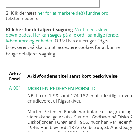
2. Klik dernæst
her for at markere de(t) fundne ord
i
teksten nedenfor.
Klik her for detaljeret søgning
. Vent mens siden
downloades. Her kan søges på alle ord i samtlige fonde,
løbenumre og enheder.
OBS: Hvis du bruger Edge-
browseren, så skal du pt. acceptere cookies for at kunne
bruge detaljeret søgning.
Arkiv
Arkivfondens titel samt kort beskrivelse
Fond
A 001
MORTEN PEDERSEN PORSILD
NB: Lb.nr. 1-98 samt 174-182 er af offentlig prove
er udleveret til Rigsarkivet.
Morten Pedersen Porsild var botaniker og grundla
videnskabelige Arktisk Station i Godhavn på Disko 
Diskofjorden i Grønland 1906, hvor han var leder fr
1946. Han blev født 1872 i Glibstrup, St. Andst Sogn