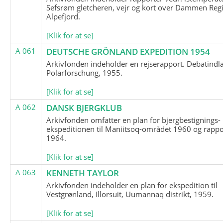
Sefsrøm gletcheren, vejr og kort over Dammen Reg
Alpefjord.
[Klik for at se]
A 061
DEUTSCHE GRÖNLAND EXPEDITION 1954
Arkivfonden indeholder en rejserapport. Debatindl
Polarforschung, 1955.
[Klik for at se]
A 062
DANSK BJERGKLUB
Arkivfonden omfatter en plan for bjergbestignings-
ekspeditionen til Maniitsoq-området 1960 og rappo
1964.
[Klik for at se]
A 063
KENNETH TAYLOR
Arkivfonden indeholder en plan for ekspedition til
Vestgrønland, Illorsuit, Uumannaq distrikt, 1959.
[Klik for at se]