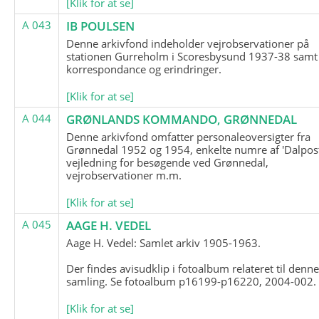
[Klik for at se]
A 043
IB POULSEN
Denne arkivfond indeholder vejrobservationer på
stationen Gurreholm i Scoresbysund 1937-38 samt
korrespondance og erindringer.
[Klik for at se]
A 044
GRØNLANDS KOMMANDO, GRØNNEDAL
Denne arkivfond omfatter personaleoversigter fra
Grønnedal 1952 og 1954, enkelte numre af 'Dalpost
vejledning for besøgende ved Grønnedal,
vejrobservationer m.m.
[Klik for at se]
A 045
AAGE H. VEDEL
Aage H. Vedel: Samlet arkiv 1905-1963.
Der findes avisudklip i fotoalbum relateret til denn
samling. Se fotoalbum p16199-p16220, 2004-002.
[Klik for at se]