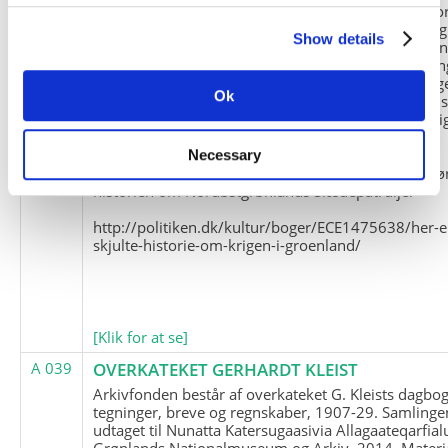
Slædepatrulje med Eli Knudsen som medlem og ko
og Marius Jensen som medlem. Marius Jensens da
Show details
befinder sig i Militärhistorisches Museum i Dresde
(Tyskland). Kopierne af Friedrich Littmanns erindrin
klausuleret iht. aftalen med giveren og Franz Seling
Ok
Kontakt venligst Arktisk Instituts ledelse i forbinde
brugen af materialet til studie- og forskningsmæssi
formål.
Necessary
Nedenunder findes et link til en presseartikel vedr
historien om Nordøstgrønlands Slædepatrulje:
http://politiken.dk/kultur/boger/ECE1475638/her-e
skjulte-historie-om-krigen-i-groenland/
[Klik for at se]
A 039
OVERKATEKET GERHARDT KLEIST
Arkivfonden består af overkateket G. Kleists dagbog
tegninger, breve og regnskaber, 1907-29. Samlinge
udtaget til Nunatta Katersugaasivia Allagaateqarfial
Grønlands Nationalmuseum og Arkiv, 2014. Materia