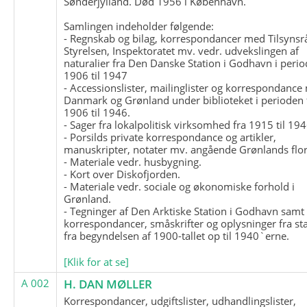
Sønderjylland. Død 1956 i København.
Samlingen indeholder følgende:
- Regnskab og bilag, korrespondancer med Tilsynsr
Styrelsen, Inspektoratet mv. vedr. udvekslingen af
naturalier fra Den Danske Station i Godhavn i perio
1906 til 1947
- Accessionslister, mailinglister og korrespondanc
Danmark og Grønland under biblioteket i perioden 
1906 til 1946.
- Sager fra lokalpolitisk virksomhed fra 1915 til 194
- Porsilds private korrespondance og artikler,
manuskripter, notater mv. angående Grønlands flor
- Materiale vedr. husbygning.
- Kort over Diskofjorden.
- Materiale vedr. sociale og økonomiske forhold i
Grønland.
- Tegninger af Den Arktiske Station i Godhavn samt
korrespondancer, småskrifter og oplysninger fra st
fra begyndelsen af 1900-tallet op til 1940`erne.
[Klik for at se]
A 002
H. DAN MØLLER
Korrespondancer, udgiftslister, udhandlingslister,