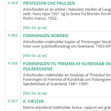
A 064
PROFESSOR OVE PAULSEN
Arkivfonden er en artikel i Naturens Verden af Lau
vedr. hans rejse 1921 og to breve fra Morten Porsil
Kochs manus, 1922.
[Klik for at se]
A 065
FORENINGEN NORDEN
Arkivfonden indeholder kopier af 'Foreningen Nor
lister over lysbilledforedrag om Grønland, 1965-69'
[Klik for at se]
A 066
FORENINGEN TIL FREMME AF KUNDSKAB O
POLAREGNENE
Arkivfonden indeholder en fotokopi af 'Protokol for
Foreningen til Fremme af Kundskab om Polaregnene
Særdeleshed af Grønland, 1881-1909'.
[Klik for at se]
A 067
K. FÆSTER
Denne arkivfond indeholder breve, rapport om grø