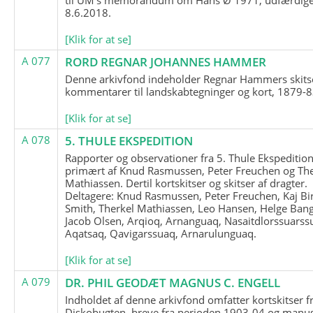
8.6.2018.
[Klik for at se]
A 077
RORD REGNAR JOHANNES HAMMER
Denne arkivfond indeholder Regnar Hammers skits
kommentarer til landskabtegninger og kort, 1879-8
[Klik for at se]
A 078
5. THULE EKSPEDITION
Rapporter og observationer fra 5. Thule Ekspedition
primært af Knud Rasmussen, Peter Freuchen og The
Mathiassen. Dertil kortskitser og skitser af dragter.
Deltagere: Knud Rasmussen, Peter Freuchen, Kaj Bir
Smith, Therkel Mathiassen, Leo Hansen, Helge Bang
Jacob Olsen, Arqioq, Arnanguaq, Nasaitdlorssuarss
Aqatsaq, Qavigarssuaq, Arnarulunguaq.
[Klik for at se]
A 079
DR. PHIL GEODÆT MAGNUS C. ENGELL
Indholdet af denne arkivfond omfatter kortskitser f
Diskobugten, breve fra perioden 1903-04 og manus