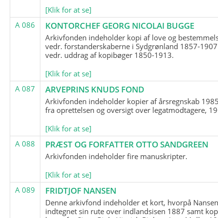
[Klik for at se]
A 086
KONTORCHEF GEORG NICOLAI BUGGE
Arkivfonden indeholder kopi af love og bestemmel
vedr. forstanderskaberne i Sydgrønland 1857-1907
vedr. uddrag af kopibøger 1850-1913.
[Klik for at se]
A 087
ARVEPRINS KNUDS FOND
Arkivfonden indeholder kopier af årsregnskab 1985
fra oprettelsen og oversigt over legatmodtagere, 1
[Klik for at se]
A 088
PRÆST OG FORFATTER OTTO SANDGREEN
Arkivfonden indeholder fire manuskripter.
[Klik for at se]
A 089
FRIDTJOF NANSEN
Denne arkivfond indeholder et kort, hvorpå Nansen
indtegnet sin rute over indlandsisen 1887 samt kop