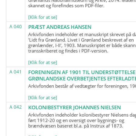
skannet og forefindes som PDF-filer.
[Klik for at se]
A 040
PRÆST ANDREAS HANSEN
Arkivfonden indeholder et manuskript skrevet på d
'Lidt fra Grønland. Livet i Grønland beskrevet af en
grønlænder, I-II', 1903. Manuskriptet er både skann
transskriberet og findes i PDF-version.
[Klik for at se]
A 041
FORENINGEN AF 1901 TIL UNDERSTØTTELSE
GRØNLANDSKE OVERBETJENTES EFTERLADT
Arkivfonden består af vedtægter for foreningen, 19
[Klik for at se]
A 042
KOLONIBESTYRER JOHANNES NIELSEN
Arkivfonden indeholder kolonibestyrer Nielsens d
ført 1912-20 og en oversigt over bygnings- og
brændvæsen baseret bl.a. på Instrux af 1873.