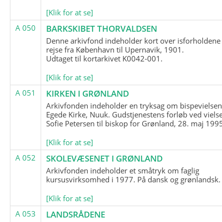
[Klik for at se]
A 050
BARKSKIBET THORVALDSEN
Denne arkivfond indeholder kort over isforholdene
rejse fra København til Upernavik, 1901.
Udtaget til kortarkivet K0042-001.
[Klik for at se]
A 051
KIRKEN I GRØNLAND
Arkivfonden indeholder en tryksag om bispevielsen
Egede Kirke, Nuuk. Gudstjenestens forløb ved viels
Sofie Petersen til biskop for Grønland, 28. maj 199
[Klik for at se]
A 052
SKOLEVÆSENET I GRØNLAND
Arkivfonden indeholder et småtryk om faglig
kursusvirksomhed i 1977. På dansk og grønlandsk.
[Klik for at se]
A 053
LANDSRÅDENE