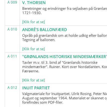
A 009
V. THORSEN
Beretninger og erindringer fra sejladsen på Grønla
1721-1930.
[Klik for at se]
A 010
ANDRÉ'S BALLONFÆRD
Opråb på grønlandsk om at holde udkig efter ballo
Tegning af ballonen.
[Klik for at se]
A 011
"GRØNLANDS HISTORISKE MINDESMÆRKER
Tavler m.v. til 3. bind af "Grønlands historiske
mindemærker". Ruiner. Kort over Nordatlanten. Kor
Færøerne.
[Klik for at se]
A 012
INUIT PARTIET
Valgmateriale for Inuitpartiet. Ulrik Rosing. Peter Ni
August og september 1964. Materialet er skannet o
forefindes som PDF-filer.