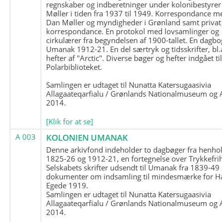
regnskaber og indberetninger under kolonibestyrer
Møller i tiden fra 1937 til 1949. Korrespondance m
Dan Møller og myndigheder i Grønland samt privat
korrespondance. En protokol med lovsamlinger og
cirkulærer fra begyndelsen af 1900-tallet. En dagbo
Umanak 1912-21. En del særtryk og tidsskrifter, bl.
hefter af "Arctic". Diverse bøger og hefter indgået ti
Polarbiblioteket.
Samlingen er udtaget til Nunatta Katersugaasivia
Allagaateqarfialu / Grønlands Nationalmuseum og A
2014.
[Klik for at se]
A 003
KOLONIEN UMANAK
Denne arkivfond indeholder to dagbøger fra henhol
1825-26 og 1912-21, en fortegnelse over Trykkefri
Selskabets skrifter udsendt til Umanak fra 1839-49
dokumenter om indsamling til mindesmærke for H
Egede 1919.
Samlingen er udtaget til Nunatta Katersugaasivia
Allagaateqarfialu / Grønlands Nationalmuseum og A
2014.