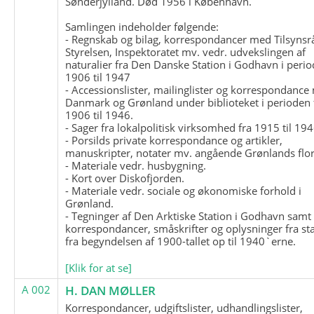
Sønderjylland. Død 1956 i København.
Samlingen indeholder følgende:
- Regnskab og bilag, korrespondancer med Tilsynsr
Styrelsen, Inspektoratet mv. vedr. udvekslingen af
naturalier fra Den Danske Station i Godhavn i perio
1906 til 1947
- Accessionslister, mailinglister og korrespondanc
Danmark og Grønland under biblioteket i perioden 
1906 til 1946.
- Sager fra lokalpolitisk virksomhed fra 1915 til 194
- Porsilds private korrespondance og artikler,
manuskripter, notater mv. angående Grønlands flor
- Materiale vedr. husbygning.
- Kort over Diskofjorden.
- Materiale vedr. sociale og økonomiske forhold i
Grønland.
- Tegninger af Den Arktiske Station i Godhavn samt
korrespondancer, småskrifter og oplysninger fra st
fra begyndelsen af 1900-tallet op til 1940`erne.
[Klik for at se]
A 002
H. DAN MØLLER
Korrespondancer, udgiftslister, udhandlingslister,