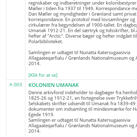
regnskaber og indberetninger under kolonibestyrer
Møller i tiden fra 1937 til 1949. Korrespondance m
Dan Møller og myndigheder i Grønland samt privat
korrespondance. En protokol med lovsamlinger og
cirkulærer fra begyndelsen af 1900-tallet. En dagbo
Umanak 1912-21. En del særtryk og tidsskrifter, bl.
hefter af "Arctic". Diverse bøger og hefter indgået ti
Polarbiblioteket.
Samlingen er udtaget til Nunatta Katersugaasivia
Allagaateqarfialu / Grønlands Nationalmuseum og A
2014.
[Klik for at se]
A 003
KOLONIEN UMANAK
Denne arkivfond indeholder to dagbøger fra henhol
1825-26 og 1912-21, en fortegnelse over Trykkefri
Selskabets skrifter udsendt til Umanak fra 1839-49
dokumenter om indsamling til mindesmærke for H
Egede 1919.
Samlingen er udtaget til Nunatta Katersugaasivia
Allagaateqarfialu / Grønlands Nationalmuseum og A
2014.