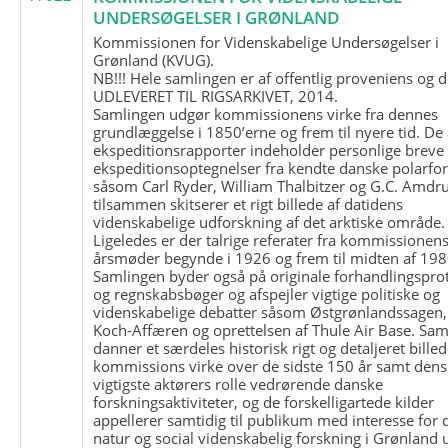
UNDERSØGELSER I GRØNLAND
Kommissionen for Videnskabelige Undersøgelser i
Grønland (KVUG).
NB!!! Hele samlingen er af offentlig proveniens og d
UDLEVERET TIL RIGSARKIVET, 2014.
Samlingen udgør kommissionens virke fra dennes
grundlæggelse i 1850’erne og frem til nyere tid. De
ekspeditionsrapporter indeholder personlige breve
ekspeditionsoptegnelser fra kendte danske polarfo
såsom Carl Ryder, William Thalbitzer og G.C. Amdru
tilsammen skitserer et rigt billede af datidens
videnskabelige udforskning af det arktiske område.
Ligeledes er der talrige referater fra kommissionen
årsmøder begynde i 1926 og frem til midten af 198
Samlingen byder også på originale forhandlingspro
og regnskabsbøger og afspejler vigtige politiske og
videnskabelige debatter såsom Østgrønlandssagen,
Koch-Affæren og oprettelsen af Thule Air Base. Sa
danner et særdeles historisk rigt og detaljeret billed
kommissions virke over de sidste 150 år samt dens
vigtigste aktørers rolle vedrørende danske
forskningsaktiviteter, og de forskelligartede kilder
appellerer samtidig til publikum med interesse for 
natur og social videnskabelig forskning i Grønland