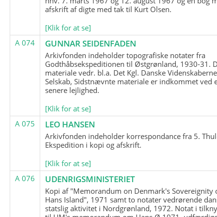
hhv. 7. marts 1967 og 12. august 1967 og en bog 
afskrift af digte med tak til Kurt Olsen.
[Klik for at se]
A 074
GUNNAR SEIDENFADEN
Arkivfonden indeholder topografiske notater fra
Godthåbsekspeditionen til Østgrønland, 1930-31.
materiale vedr. bl.a. Det Kgl. Danske Videnskabern
Selskab, Sidstnævnte materiale er indkommet ved 
senere lejlighed.
[Klik for at se]
A 075
LEO HANSEN
Arkivfonden indeholder korrespondance fra 5. Thul
Ekspedition i kopi og afskrift.
[Klik for at se]
A 076
UDENRIGSMINISTERIET
Kopi af "Memorandum on Denmark's Sovereignity 
Hans Island", 1971 samt to notater vedrørende dan
statslig aktivitet i Nordgrønland, 1972. Notat i tilkn
til UM's memorandum om Hans Ø 1971, udfærdige