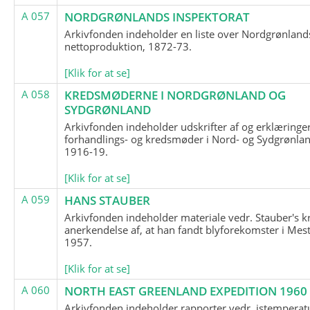
A 057
NORDGRØNLANDS INSPEKTORAT
Arkivfonden indeholder en liste over Nordgrønland
nettoproduktion, 1872-73.
[Klik for at se]
A 058
KREDSMØDERNE I NORDGRØNLAND OG
SYDGRØNLAND
Arkivfonden indeholder udskrifter af og erklæringer
forhandlings- og kredsmøder i Nord- og Sydgrønlan
1916-19.
[Klik for at se]
A 059
HANS STAUBER
Arkivfonden indeholder materiale vedr. Stauber's k
anerkendelse af, at han fandt blyforekomster i Mest
1957.
[Klik for at se]
A 060
NORTH EAST GREENLAND EXPEDITION 1960
Arkivfonden indeholder rapporter vedr. istemperatu