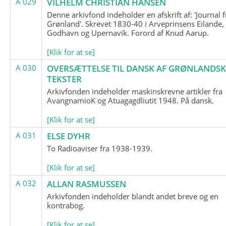
A 029
VILHELM CHRISTIAN HANSEN
Denne arkivfond indeholder en afskrift af: 'Journal f
Grønland'. Skrevet 1830-40 i Arveprinsens Eilande,
Godhavn og Upernavik. Forord af Knud Aarup.
[Klik for at se]
A 030
OVERSÆTTELSE TIL DANSK AF GRØNLANDSK
TEKSTER
Arkivfonden indeholder maskinskrevne artikler fra
AvangnamioK og Atuagagdliutit 1948. På dansk.
[Klik for at se]
A 031
ELSE DYHR
To Radioaviser fra 1938-1939.
[Klik for at se]
A 032
ALLAN RASMUSSEN
Arkivfonden indeholder blandt andet breve og en
kontrabog.
[Klik for at se]