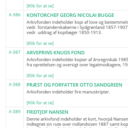
[Klik for at se]
A 086
KONTORCHEF GEORG NICOLAI BUGGE
Arkivfonden indeholder kopi af love og bestemmel
vedr. forstanderskaberne i Sydgrønland 1857-1907
vedr. uddrag af kopibøger 1850-1913.
[Klik for at se]
A 087
ARVEPRINS KNUDS FOND
Arkivfonden indeholder kopier af årsregnskab 1985
fra oprettelsen og oversigt over legatmodtagere, 1
[Klik for at se]
A 088
PRÆST OG FORFATTER OTTO SANDGREEN
Arkivfonden indeholder fire manuskripter.
[Klik for at se]
A 089
FRIDTJOF NANSEN
Denne arkivfond indeholder et kort, hvorpå Nansen
indtegnet sin rute over indlandsisen 1887 samt kop