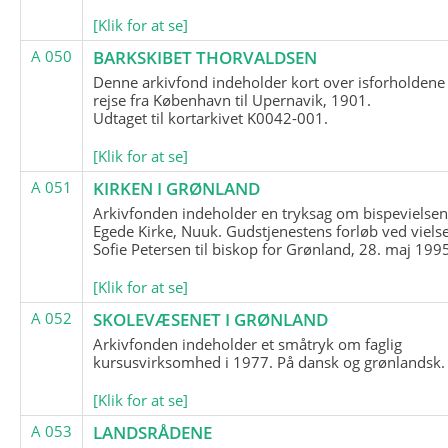
[Klik for at se]
A 050
BARKSKIBET THORVALDSEN
Denne arkivfond indeholder kort over isforholdene
rejse fra København til Upernavik, 1901.
Udtaget til kortarkivet K0042-001.
[Klik for at se]
A 051
KIRKEN I GRØNLAND
Arkivfonden indeholder en tryksag om bispevielsen
Egede Kirke, Nuuk. Gudstjenestens forløb ved viels
Sofie Petersen til biskop for Grønland, 28. maj 199
[Klik for at se]
A 052
SKOLEVÆSENET I GRØNLAND
Arkivfonden indeholder et småtryk om faglig
kursusvirksomhed i 1977. På dansk og grønlandsk.
[Klik for at se]
A 053
LANDSRÅDENE