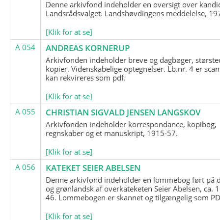
Denne arkivfond indeholder en oversigt over kandid
Landsrådsvalget. Landshøvdingens meddelelse, 19
[Klik for at se]
A 054
ANDREAS KORNERUP
Arkivfonden indeholder breve og dagbøger, største
kopier. Videnskabelige optegnelser. Lb.nr. 4 er sca
kan rekvireres som pdf.
[Klik for at se]
A 055
CHRISTIAN SIGVALD JENSEN LANGSKOV
Arkivfonden indeholder korrespondance, kopibog,
regnskaber og et manuskript, 1915-57.
[Klik for at se]
A 056
KATEKET SEIER ABELSEN
Denne arkivfond indeholder en lommebog ført på 
og grønlandsk af overkateketen Seier Abelsen, ca. 
46. Lommebogen er skannet og tilgængelig som PDF
[Klik for at se]