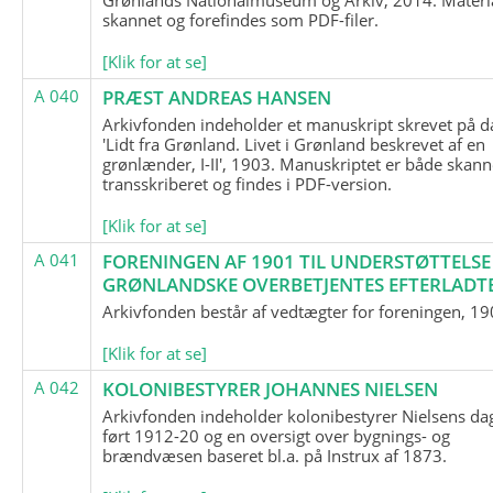
skannet og forefindes som PDF-filer.
[Klik for at se]
A 040
PRÆST ANDREAS HANSEN
Arkivfonden indeholder et manuskript skrevet på d
'Lidt fra Grønland. Livet i Grønland beskrevet af en
grønlænder, I-II', 1903. Manuskriptet er både skann
transskriberet og findes i PDF-version.
[Klik for at se]
A 041
FORENINGEN AF 1901 TIL UNDERSTØTTELSE
GRØNLANDSKE OVERBETJENTES EFTERLADT
Arkivfonden består af vedtægter for foreningen, 19
[Klik for at se]
A 042
KOLONIBESTYRER JOHANNES NIELSEN
Arkivfonden indeholder kolonibestyrer Nielsens d
ført 1912-20 og en oversigt over bygnings- og
brændvæsen baseret bl.a. på Instrux af 1873.