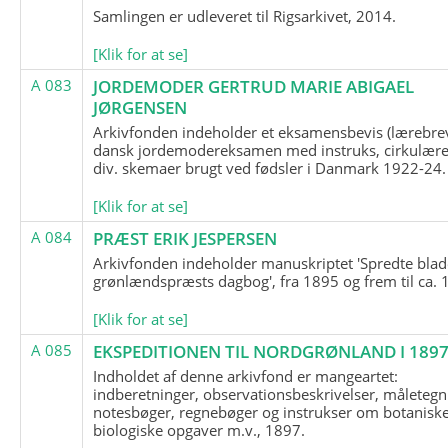
Samlingen er udleveret til Rigsarkivet, 2014.
[Klik for at se]
A 083
JORDEMODER GERTRUD MARIE ABIGAEL
JØRGENSEN
Arkivfonden indeholder et eksamensbevis (lærebre
dansk jordemodereksamen med instruks, cirkulære
div. skemaer brugt ved fødsler i Danmark 1922-24.
[Klik for at se]
A 084
PRÆST ERIK JESPERSEN
Arkivfonden indeholder manuskriptet 'Spredte blad
grønlændspræsts dagbog', fra 1895 og frem til ca. 
[Klik for at se]
A 085
EKSPEDITIONEN TIL NORDGRØNLAND I 189
Indholdet af denne arkivfond er mangeartet:
indberetninger, observationsbeskrivelser, måletegn
notesbøger, regnebøger og instrukser om botanisk
biologiske opgaver m.v., 1897.