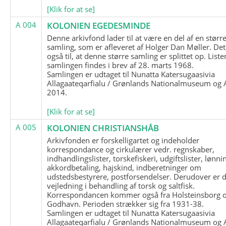
[Klik for at se]
A 004
KOLONIEN EGEDESMINDE
Denne arkivfond lader til at være en del af en størr
samling, som er afleveret af Holger Dan Møller. Det
også til, at denne større samling er splittet op. List
samlingen findes i brev af 28. marts 1968.
Samlingen er udtaget til Nunatta Katersugaasivia
Allagaateqarfialu / Grønlands Nationalmuseum og A
2014.
[Klik for at se]
A 005
KOLONIEN CHRISTIANSHÅB
Arkivfonden er forskelligartet og indeholder
korrespondance og cirkulærer vedr. regnskaber,
indhandlingslister, torskefiskeri, udgiftslister, lønni
akkordbetaling, hajskind, indberetninger om
udstedsbestyrere, postforsendelser. Derudover er 
vejledning i behandling af torsk og saltfisk.
Korrespondancen kommer også fra Holsteinsborg 
Godhavn. Perioden strækker sig fra 1931-38.
Samlingen er udtaget til Nunatta Katersugaasivia
Allagaateqarfialu / Grønlands Nationalmuseum og A