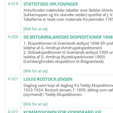
A 019
STATISTISKE OPLYSNINGER
Arkivfonden indeholder tabeller over fødsler (Amma
Sukkertoppen og tre ukendte steder) opstillet af J. V
Tabellerne er lavet over materiale fra perioden 17
[Klik for at se]
A 020
DE ØSTGRØNLANDSKE EKSPEDITIONER 1898 
1. Ekspeditionen til Grønlands østkyst 1898-99 und
ledelse af G. Amdrup (Amdrupekspeditionen)
2. Skibsekspeditionen til Grønlands østkyst 1900 u
ledelse af G. Amdrup (Kystekspeditionen 1900)
(Carlsbergfondets ekspedition til Østgrønland).
[Klik for at se]
A 021
LOUIS ROSTOCK-JENSEN
Dagbog samt kopi af dagbog fra Teddy-Ekspedition
1923-1924. Rostock-Jensen, f. 1899, deltog som søl
(styrmand) i Teddy-Ekspeditionen.
[Klik for at se]
A 022
KOMMISSIONEN FOR VIDENSKABELIGE