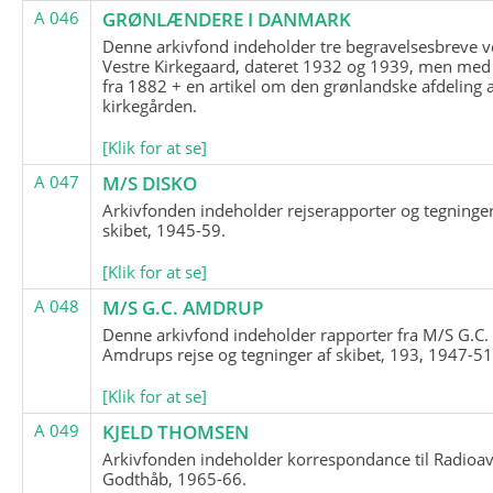
A 046
GRØNLÆNDERE I DANMARK
Denne arkivfond indeholder tre begravelsesbreve v
Vestre Kirkegaard, dateret 1932 og 1939, men med
fra 1882 + en artikel om den grønlandske afdeling 
kirkegården.
[Klik for at se]
A 047
M/S DISKO
Arkivfonden indeholder rejserapporter og tegninge
skibet, 1945-59.
[Klik for at se]
A 048
M/S G.C. AMDRUP
Denne arkivfond indeholder rapporter fra M/S G.C.
Amdrups rejse og tegninger af skibet, 193, 1947-51
[Klik for at se]
A 049
KJELD THOMSEN
Arkivfonden indeholder korrespondance til Radioav
Godthåb, 1965-66.