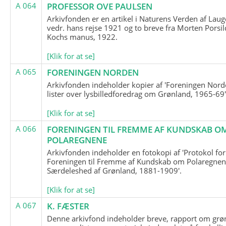
A 064
PROFESSOR OVE PAULSEN
Arkivfonden er en artikel i Naturens Verden af Lau
vedr. hans rejse 1921 og to breve fra Morten Porsil
Kochs manus, 1922.
[Klik for at se]
A 065
FORENINGEN NORDEN
Arkivfonden indeholder kopier af 'Foreningen Nor
lister over lysbilledforedrag om Grønland, 1965-69'
[Klik for at se]
A 066
FORENINGEN TIL FREMME AF KUNDSKAB O
POLAREGNENE
Arkivfonden indeholder en fotokopi af 'Protokol for
Foreningen til Fremme af Kundskab om Polaregnene
Særdeleshed af Grønland, 1881-1909'.
[Klik for at se]
A 067
K. FÆSTER
Denne arkivfond indeholder breve, rapport om grø