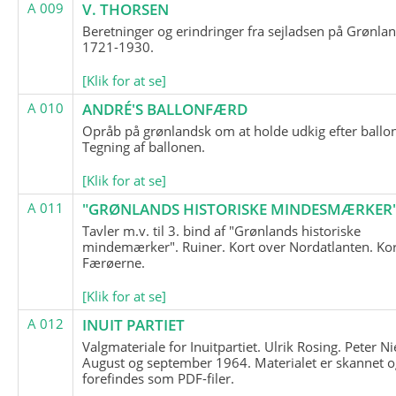
A 009
V. THORSEN
Beretninger og erindringer fra sejladsen på Grønla
1721-1930.
[Klik for at se]
A 010
ANDRÉ'S BALLONFÆRD
Opråb på grønlandsk om at holde udkig efter ballo
Tegning af ballonen.
[Klik for at se]
A 011
"GRØNLANDS HISTORISKE MINDESMÆRKER
Tavler m.v. til 3. bind af "Grønlands historiske
mindemærker". Ruiner. Kort over Nordatlanten. Kor
Færøerne.
[Klik for at se]
A 012
INUIT PARTIET
Valgmateriale for Inuitpartiet. Ulrik Rosing. Peter Ni
August og september 1964. Materialet er skannet o
forefindes som PDF-filer.