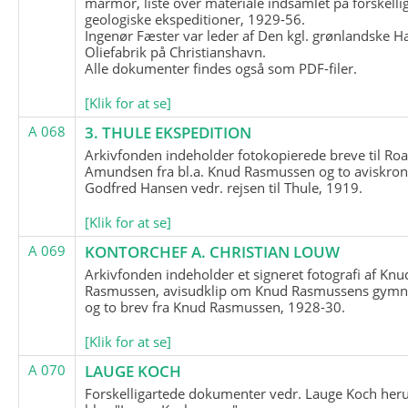
marmor, liste over materiale indsamlet på forskelli
geologiske ekspeditioner, 1929-56.
Ingenør Fæster var leder af Den kgl. grønlandske H
Oliefabrik på Christianshavn.
Alle dokumenter findes også som PDF-filer.
[Klik for at se]
A 068
3. THULE EKSPEDITION
Arkivfonden indeholder fotokopierede breve til Roa
Amundsen fra bl.a. Knud Rasmussen og to aviskron
Godfred Hansen vedr. rejsen til Thule, 1919.
[Klik for at se]
A 069
KONTORCHEF A. CHRISTIAN LOUW
Arkivfonden indeholder et signeret fotografi af Knu
Rasmussen, avisudklip om Knud Rasmussens gymna
og to brev fra Knud Rasmussen, 1928-30.
[Klik for at se]
A 070
LAUGE KOCH
Forskelligartede dokumenter vedr. Lauge Koch her