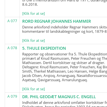
8.6.2018.
[Klik for at se]
A 077
RORD REGNAR JOHANNES HAMMER
Denne arkivfond indeholder Regnar Hammers skits
kommentarer til landskabtegninger og kort, 1879-8
[Klik for at se]
A 078
5. THULE EKSPEDITION
Rapporter og observationer fra 5. Thule Ekspedition
primært af Knud Rasmussen, Peter Freuchen og The
Mathiassen. Dertil kortskitser og skitser af dragter.
Deltagere: Knud Rasmussen, Peter Freuchen, Kaj Bir
Smith, Therkel Mathiassen, Leo Hansen, Helge Bang
Jacob Olsen, Arqioq, Arnanguaq, Nasaitdlorssuarss
Aqatsaq, Qavigarssuaq, Arnarulunguaq.
[Klik for at se]
A 079
DR. PHIL GEODÆT MAGNUS C. ENGELL
Indholdet af denne arkivfond omfatter kortskitser f
Diskobugten, breve fra perioden 1903-04 og manus