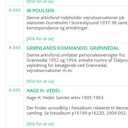
[Klik for at se]
A 043
IB POULSEN
Denne arkivfond indeholder vejrobservationer på
stationen Gurreholm i Scoresbysund 1937-38 samt
korrespondance og erindringer.
[Klik for at se]
A 044
GRØNLANDS KOMMANDO, GRØNNEDAL
Denne arkivfond omfatter personaleoversigter fra
Grønnedal 1952 og 1954, enkelte numre af 'Dalpost
vejledning for besøgende ved Grønnedal,
vejrobservationer m.m.
[Klik for at se]
A 045
AAGE H. VEDEL
Aage H. Vedel: Samlet arkiv 1905-1963.
Der findes avisudklip i fotoalbum relateret til denn
samling. Se fotoalbum p16199-p16220, 2004-002.
[Klik for at se]