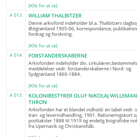
[Klik for at se]
A 013
WILLIAM THALBITZER
Denne arkivfond indeholder bl.a. Thalbitzers dagbo
Østgrønland 1905-06, korrespondance, publikation
fordrag og forskning.
[Klik for at se]
A 014
FORSTANDERSKABERNE
Arkivfonden indeholder div. cirkulærer,bestemmels
meddelelser vedr. forstanderskaberne i Nord- og
Sydgrønland 1860-1884.
[Klik for at se]
A 015
KOLONIBESTYRER OLUF NIKOLAJ WILLEMA
THRON
Arkivfonden har et blandet indhold: en tabel vedr.
tran- og leverindhandling, 1901. Rationeringskort o
posttakster 1888 til 1919 og endelig biografiske no
fra Upernavik og Christianshåb.