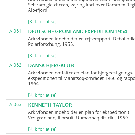
Sefsrøm gletcheren, vejr og kort over Dammen Reg
Alpefjord.
[Klik for at se]
A 061
DEUTSCHE GRÖNLAND EXPEDITION 1954
Arkivfonden indeholder en rejserapport. Debatindl
Polarforschung, 1955.
[Klik for at se]
A 062
DANSK BJERGKLUB
Arkivfonden omfatter en plan for bjergbestignings-
ekspeditionen til Maniitsoq-området 1960 og rappo
1964.
[Klik for at se]
A 063
KENNETH TAYLOR
Arkivfonden indeholder en plan for ekspedition til
Vestgrønland, Illorsuit, Uumannaq distrikt, 1959.
[Klik for at se]