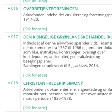
[Klik for at se]
A 016
OVERBETJENTFORENINGEN
Arkivfonden indeholder cirkulærer og forretningspr
1917-20.
[Klik for at se]
A 017
DEN KONGELIGE GRØNLANDSKE HANDEL (K
Indholdet af denne arkivfond spænder vidt. Tidsmæ
der dokumenter fra 1757 til 1966 og omfatter dok
som bl.a. instrukser, kontrabøger, oversigt over
kostdeputater, anciennitet, generaltakster og
besejlingsplaner.
Samlingen er udleveret til Rigsarkivet, 2014.
[Klik for at se]
A 018
CHRISTIAN FREDERIK SIMONŸ
Arkivfondens dokumenter er mangeartede og omfa
manuskripter, personalhistorie, lister over udsteds
m.m. i perioden 1830-1978.
[Klik for at se]