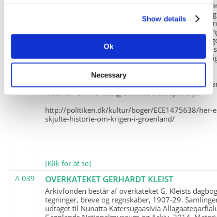
Slædepatrulje med Eli Knudsen som medlem og ko
og Marius Jensen som medlem. Marius Jensens da
Show details
befinder sig i Militärhistorisches Museum i Dresde
(Tyskland). Kopierne af Friedrich Littmanns erindrin
klausuleret iht. aftalen med giveren og Franz Seling
Ok
Kontakt venligst Arktisk Instituts ledelse i forbinde
brugen af materialet til studie- og forskningsmæssi
formål.
Necessary
Nedenunder findes et link til en presseartikel vedr
historien om Nordøstgrønlands Slædepatrulje:
http://politiken.dk/kultur/boger/ECE1475638/her-e
skjulte-historie-om-krigen-i-groenland/
[Klik for at se]
A 039
OVERKATEKET GERHARDT KLEIST
Arkivfonden består af overkateket G. Kleists dagbog
tegninger, breve og regnskaber, 1907-29. Samlinge
udtaget til Nunatta Katersugaasivia Allagaateqarfial
Grønlands Nationalmuseum og Arkiv, 2014. Materia