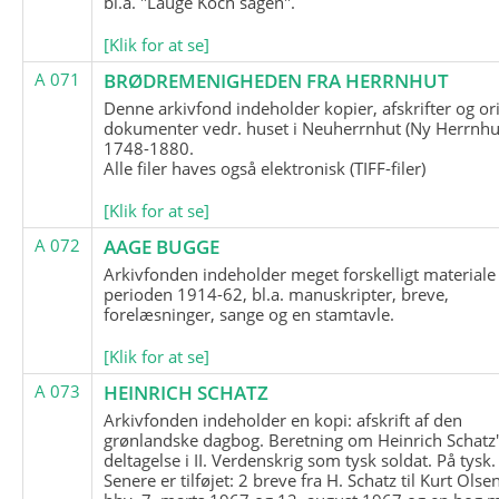
bl.a. "Lauge Koch sagen".
[Klik for at se]
A 071
BRØDREMENIGHEDEN FRA HERRNHUT
Denne arkivfond indeholder kopier, afskrifter og or
dokumenter vedr. huset i Neuherrnhut (Ny Herrnhut
1748-1880.
Alle filer haves også elektronisk (TIFF-filer)
[Klik for at se]
A 072
AAGE BUGGE
Arkivfonden indeholder meget forskelligt materiale 
perioden 1914-62, bl.a. manuskripter, breve,
forelæsninger, sange og en stamtavle.
[Klik for at se]
A 073
HEINRICH SCHATZ
Arkivfonden indeholder en kopi: afskrift af den
grønlandske dagbog. Beretning om Heinrich Schatz
deltagelse i II. Verdenskrig som tysk soldat. På tysk.
Senere er tilføjet: 2 breve fra H. Schatz til Kurt Olsen