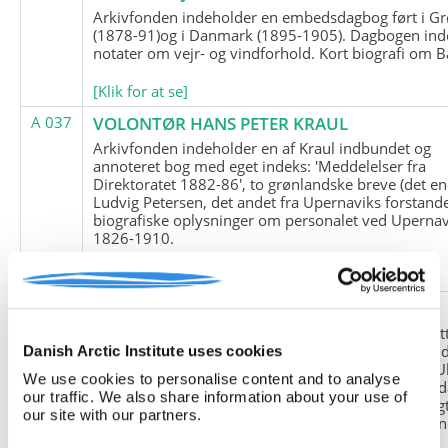
Arkivfonden indeholder en embedsdagbog ført i G
(1878-91)og i Danmark (1895-1905). Dagbogen ind
notater om vejr- og vindforhold. Kort biografi om B
[Klik for at se]
A 037
VOLONTØR HANS PETER KRAUL
Arkivfonden indeholder en af Kraul indbundet og
annoteret bog med eget indeks: 'Meddelelser fra
Direktoratet 1882-86', to grønlandske breve (det en
Ludvig Petersen, det andet fra Upernaviks forstand
biografiske oplysninger om personalet ved Upernav
1826-1910.
[Klik for at se]
A 038
FRIEDRICH LITTMANN
Denne arkivfond indeholder en kopi af Friedrich Li
upublicerede erindringer. Originalen befinder sig i 
Danish Arctic Institute uses cookies
tyske historiker Franz Selingers privatarkiv i byen U
We use cookies to personalise content and to analyse
Tyskland. Friedrich Littmann var en af de tyske sold
our traffic. We also share information about your use of
der var med i vejrstationen "Holzauge" i Hansa Bugt
our site with our partners.
Nordøstgrønland under Anden Verdenskrig. Statio
"Holzauge" blev opdaget af Nordøstgrønlands