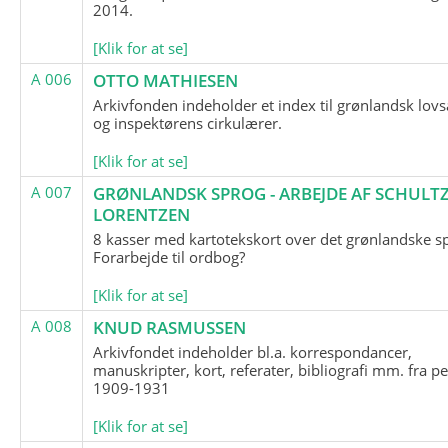
2014.
[Klik for at se]
A 006
OTTO MATHIESEN
Arkivfonden indeholder et index til grønlandsk lov
og inspektørens cirkulærer.
[Klik for at se]
A 007
GRØNLANDSK SPROG - ARBEJDE AF SCHULTZ
LORENTZEN
8 kasser med kartotekskort over det grønlandske s
Forarbejde til ordbog?
[Klik for at se]
A 008
KNUD RASMUSSEN
Arkivfondet indeholder bl.a. korrespondancer,
manuskripter, kort, referater, bibliografi mm. fra p
1909-1931
[Klik for at se]