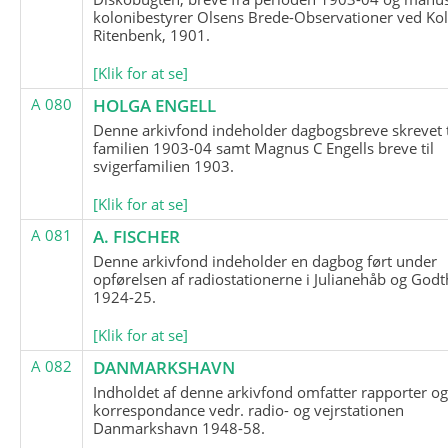
kolonibestyrer Olsens Brede-Observationer ved Ko
Ritenbenk, 1901.
[Klik for at se]
A 080
HOLGA ENGELL
Denne arkivfond indeholder dagbogsbreve skrevet t
familien 1903-04 samt Magnus C Engells breve til
svigerfamilien 1903.
[Klik for at se]
A 081
A. FISCHER
Denne arkivfond indeholder en dagbog ført under
opførelsen af radiostationerne i Julianehåb og Godt
1924-25.
[Klik for at se]
A 082
DANMARKSHAVN
Indholdet af denne arkivfond omfatter rapporter o
korrespondance vedr. radio- og vejrstationen
Danmarkshavn 1948-58.