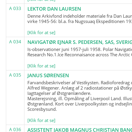
A 033
LEKTOR DAN LAURSEN
Denne Arkivfond indeholder materiale fra Dan Lau
virke 1945-56: bl.a. fra Nugssuaq Ekspeditionen 19
[Klik for at se]
A 034
NAVIGATØR EJNAR S. PEDERSEN, SAS, SVERI
Is-observationer juni 1957-juli 1958. Polar Navigat
Research No.1.Ice Reconnaisance across The Arctic
[Klik for at se]
A 035
JANUS SØRENSEN
Farvandsbeskrivelser af Vestkysten. Radioforedrag
Alfred Wegener. Anlæg af 2 radiostationer på Østky
Iagttagelser af Østgrønlændere.
Masterejsning, ill. Opmåling af Liverpool Land. Illus
Østgrønland. Kort over Liverpoolkysten og indsejlin
Scoresbysund.
[Klik for at se]
A 036
ASSISTENT JAKOB MAGNUS CHRISTIAN BAN