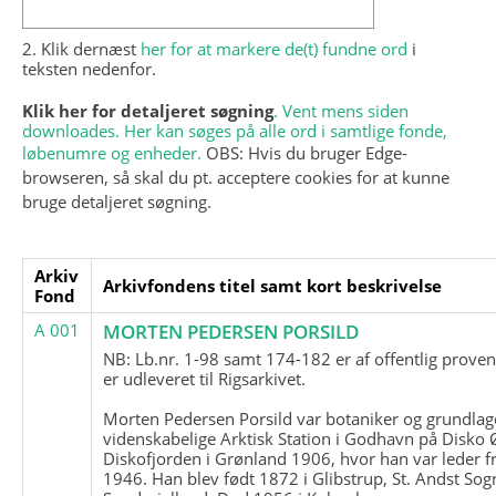
2. Klik dernæst
her for at markere de(t) fundne ord
i
teksten nedenfor.
Klik her for detaljeret søgning
. Vent mens siden
downloades. Her kan søges på alle ord i samtlige fonde,
løbenumre og enheder.
OBS: Hvis du bruger Edge-
browseren, så skal du pt. acceptere cookies for at kunne
bruge detaljeret søgning.
Arkiv
Arkivfondens titel samt kort beskrivelse
Fond
A 001
MORTEN PEDERSEN PORSILD
NB: Lb.nr. 1-98 samt 174-182 er af offentlig prove
er udleveret til Rigsarkivet.
Morten Pedersen Porsild var botaniker og grundla
videnskabelige Arktisk Station i Godhavn på Disko 
Diskofjorden i Grønland 1906, hvor han var leder fr
1946. Han blev født 1872 i Glibstrup, St. Andst Sogn