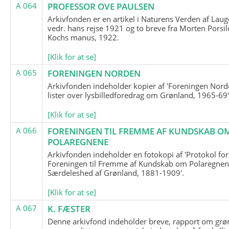
A 064
PROFESSOR OVE PAULSEN
Arkivfonden er en artikel i Naturens Verden af Lau
vedr. hans rejse 1921 og to breve fra Morten Porsil
Kochs manus, 1922.
[Klik for at se]
A 065
FORENINGEN NORDEN
Arkivfonden indeholder kopier af 'Foreningen Nor
lister over lysbilledforedrag om Grønland, 1965-69'
[Klik for at se]
A 066
FORENINGEN TIL FREMME AF KUNDSKAB O
POLAREGNENE
Arkivfonden indeholder en fotokopi af 'Protokol for
Foreningen til Fremme af Kundskab om Polaregnene
Særdeleshed af Grønland, 1881-1909'.
[Klik for at se]
A 067
K. FÆSTER
Denne arkivfond indeholder breve, rapport om grø