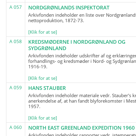
A 057
NORDGRØNLANDS INSPEKTORAT
Arkivfonden indeholder en liste over Nordgrønland
nettoproduktion, 1872-73.
[Klik for at se]
A 058
KREDSMØDERNE I NORDGRØNLAND OG
SYDGRØNLAND
Arkivfonden indeholder udskrifter af og erklæringer
forhandlings- og kredsmøder i Nord- og Sydgrønlan
1916-19.
[Klik for at se]
A 059
HANS STAUBER
Arkivfonden indeholder materiale vedr. Stauber's k
anerkendelse af, at han fandt blyforekomster i Mest
1957.
[Klik for at se]
A 060
NORTH EAST GREENLAND EXPEDITION 1960
Arkivfonden indeholder rapporter vedr. istemperatu