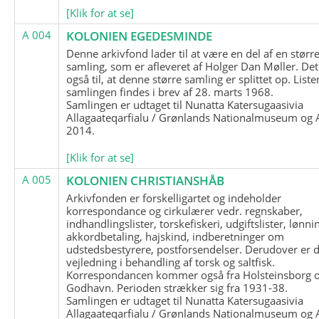
[Klik for at se]
A 004
KOLONIEN EGEDESMINDE
Denne arkivfond lader til at være en del af en størr
samling, som er afleveret af Holger Dan Møller. Det
også til, at denne større samling er splittet op. List
samlingen findes i brev af 28. marts 1968.
Samlingen er udtaget til Nunatta Katersugaasivia
Allagaateqarfialu / Grønlands Nationalmuseum og A
2014.
[Klik for at se]
A 005
KOLONIEN CHRISTIANSHÅB
Arkivfonden er forskelligartet og indeholder
korrespondance og cirkulærer vedr. regnskaber,
indhandlingslister, torskefiskeri, udgiftslister, lønni
akkordbetaling, hajskind, indberetninger om
udstedsbestyrere, postforsendelser. Derudover er 
vejledning i behandling af torsk og saltfisk.
Korrespondancen kommer også fra Holsteinsborg 
Godhavn. Perioden strækker sig fra 1931-38.
Samlingen er udtaget til Nunatta Katersugaasivia
Allagaateqarfialu / Grønlands Nationalmuseum og A