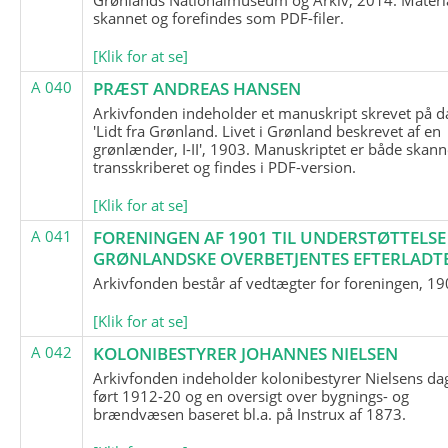
skannet og forefindes som PDF-filer.
[Klik for at se]
A 040
PRÆST ANDREAS HANSEN
Arkivfonden indeholder et manuskript skrevet på d
'Lidt fra Grønland. Livet i Grønland beskrevet af en
grønlænder, I-II', 1903. Manuskriptet er både skann
transskriberet og findes i PDF-version.
[Klik for at se]
A 041
FORENINGEN AF 1901 TIL UNDERSTØTTELSE
GRØNLANDSKE OVERBETJENTES EFTERLADT
Arkivfonden består af vedtægter for foreningen, 19
[Klik for at se]
A 042
KOLONIBESTYRER JOHANNES NIELSEN
Arkivfonden indeholder kolonibestyrer Nielsens d
ført 1912-20 og en oversigt over bygnings- og
brændvæsen baseret bl.a. på Instrux af 1873.