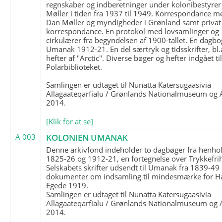
regnskaber og indberetninger under kolonibestyrer
Møller i tiden fra 1937 til 1949. Korrespondance m
Dan Møller og myndigheder i Grønland samt privat
korrespondance. En protokol med lovsamlinger og
cirkulærer fra begyndelsen af 1900-tallet. En dagbo
Umanak 1912-21. En del særtryk og tidsskrifter, bl.
hefter af "Arctic". Diverse bøger og hefter indgået ti
Polarbiblioteket.
Samlingen er udtaget til Nunatta Katersugaasivia
Allagaateqarfialu / Grønlands Nationalmuseum og A
2014.
[Klik for at se]
A 003
KOLONIEN UMANAK
Denne arkivfond indeholder to dagbøger fra henhol
1825-26 og 1912-21, en fortegnelse over Trykkefri
Selskabets skrifter udsendt til Umanak fra 1839-49
dokumenter om indsamling til mindesmærke for H
Egede 1919.
Samlingen er udtaget til Nunatta Katersugaasivia
Allagaateqarfialu / Grønlands Nationalmuseum og A
2014.