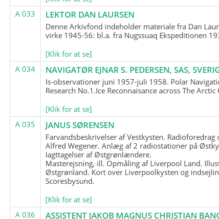
A 033
LEKTOR DAN LAURSEN
Denne Arkivfond indeholder materiale fra Dan Lau
virke 1945-56: bl.a. fra Nugssuaq Ekspeditionen 19
[Klik for at se]
A 034
NAVIGATØR EJNAR S. PEDERSEN, SAS, SVERI
Is-observationer juni 1957-juli 1958. Polar Navigat
Research No.1.Ice Reconnaisance across The Arctic
[Klik for at se]
A 035
JANUS SØRENSEN
Farvandsbeskrivelser af Vestkysten. Radioforedrag
Alfred Wegener. Anlæg af 2 radiostationer på Østky
Iagttagelser af Østgrønlændere.
Masterejsning, ill. Opmåling af Liverpool Land. Illus
Østgrønland. Kort over Liverpoolkysten og indsejlin
Scoresbysund.
[Klik for at se]
A 036
ASSISTENT JAKOB MAGNUS CHRISTIAN BAN