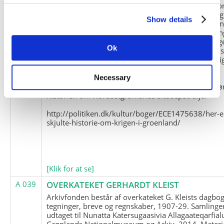
Slædepatrulje med Eli Knudsen som medlem og ko
og Marius Jensen som medlem. Marius Jensens da
Show details
befinder sig i Militärhistorisches Museum i Dresde
(Tyskland). Kopierne af Friedrich Littmanns erindrin
klausuleret iht. aftalen med giveren og Franz Seling
Ok
Kontakt venligst Arktisk Instituts ledelse i forbinde
brugen af materialet til studie- og forskningsmæssi
formål.
Necessary
Nedenunder findes et link til en presseartikel vedr
historien om Nordøstgrønlands Slædepatrulje:
http://politiken.dk/kultur/boger/ECE1475638/her-e
skjulte-historie-om-krigen-i-groenland/
[Klik for at se]
A 039
OVERKATEKET GERHARDT KLEIST
Arkivfonden består af overkateket G. Kleists dagbog
tegninger, breve og regnskaber, 1907-29. Samlinge
udtaget til Nunatta Katersugaasivia Allagaateqarfial
Grønlands Nationalmuseum og Arkiv, 2014. Materia