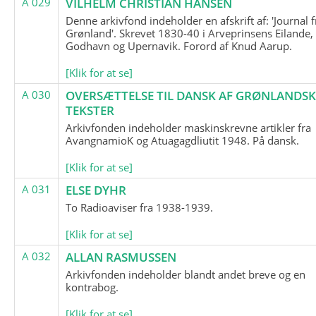
A 029
VILHELM CHRISTIAN HANSEN
Denne arkivfond indeholder en afskrift af: 'Journal f
Grønland'. Skrevet 1830-40 i Arveprinsens Eilande,
Godhavn og Upernavik. Forord af Knud Aarup.
[Klik for at se]
A 030
OVERSÆTTELSE TIL DANSK AF GRØNLANDSK
TEKSTER
Arkivfonden indeholder maskinskrevne artikler fra
AvangnamioK og Atuagagdliutit 1948. På dansk.
[Klik for at se]
A 031
ELSE DYHR
To Radioaviser fra 1938-1939.
[Klik for at se]
A 032
ALLAN RASMUSSEN
Arkivfonden indeholder blandt andet breve og en
kontrabog.
[Klik for at se]