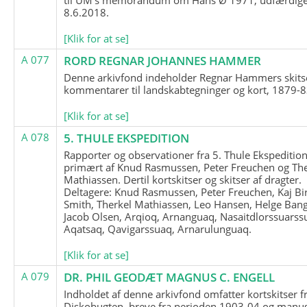
8.6.2018.
[Klik for at se]
A 077
RORD REGNAR JOHANNES HAMMER
Denne arkivfond indeholder Regnar Hammers skits
kommentarer til landskabtegninger og kort, 1879-8
[Klik for at se]
A 078
5. THULE EKSPEDITION
Rapporter og observationer fra 5. Thule Ekspedition
primært af Knud Rasmussen, Peter Freuchen og The
Mathiassen. Dertil kortskitser og skitser af dragter.
Deltagere: Knud Rasmussen, Peter Freuchen, Kaj Bir
Smith, Therkel Mathiassen, Leo Hansen, Helge Bang
Jacob Olsen, Arqioq, Arnanguaq, Nasaitdlorssuarss
Aqatsaq, Qavigarssuaq, Arnarulunguaq.
[Klik for at se]
A 079
DR. PHIL GEODÆT MAGNUS C. ENGELL
Indholdet af denne arkivfond omfatter kortskitser f
Diskobugten, breve fra perioden 1903-04 og manus