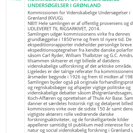
UNDERSØGELSER I GRØNLAND
Kommissionen for Videnskabelige Undersøgelser i
Grønland (KVUG).
NB!!! Hele samlingen er af offentlig proveniens og d
UDLEVERET TIL RIGSARKIVET, 2014.
Samlingen udgør kommissionens virke fra dennes
grundlæggelse i 1850’erne og frem til nyere tid. De
ekspeditionsrapporter indeholder personlige breve
ekspeditionsoptegnelser fra kendte danske polarfo
såsom Carl Ryder, William Thalbitzer og G.C. Amdru
tilsammen skitserer et rigt billede af datidens
videnskabelige udforskning af det arktiske område.
Ligeledes er der talrige referater fra kommissionen
årsmøder begynde i 1926 og frem til midten af 198
Samlingen byder også på originale forhandlingspro
og regnskabsbøger og afspejler vigtige politiske og
videnskabelige debatter såsom Østgrønlandssagen,
Koch-Affæren og oprettelsen af Thule Air Base. Sa
danner et særdeles historisk rigt og detaljeret billed
kommissions virke over de sidste 150 år samt dens
vigtigste aktørers rolle vedrørende danske
forskningsaktiviteter, og de forskelligartede kilder
appellerer samtidig til publikum med interesse for 
natur og social videnskabelig forskning i Grønland