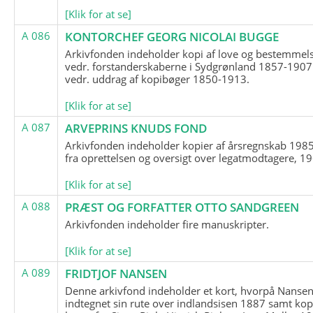
[Klik for at se]
A 086
KONTORCHEF GEORG NICOLAI BUGGE
Arkivfonden indeholder kopi af love og bestemmel
vedr. forstanderskaberne i Sydgrønland 1857-1907
vedr. uddrag af kopibøger 1850-1913.
[Klik for at se]
A 087
ARVEPRINS KNUDS FOND
Arkivfonden indeholder kopier af årsregnskab 1985
fra oprettelsen og oversigt over legatmodtagere, 1
[Klik for at se]
A 088
PRÆST OG FORFATTER OTTO SANDGREEN
Arkivfonden indeholder fire manuskripter.
[Klik for at se]
A 089
FRIDTJOF NANSEN
Denne arkivfond indeholder et kort, hvorpå Nansen
indtegnet sin rute over indlandsisen 1887 samt kop