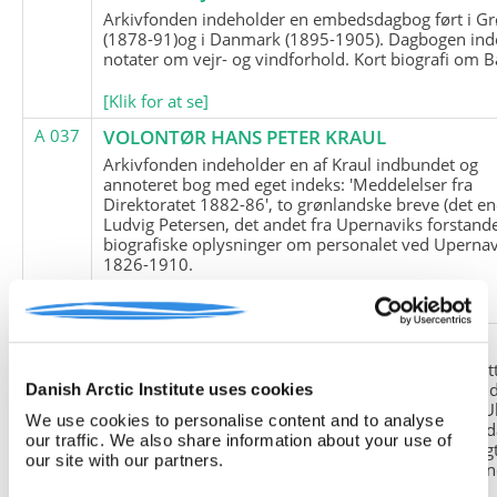
Arkivfonden indeholder en embedsdagbog ført i G
(1878-91)og i Danmark (1895-1905). Dagbogen ind
notater om vejr- og vindforhold. Kort biografi om B
[Klik for at se]
A 037
VOLONTØR HANS PETER KRAUL
Arkivfonden indeholder en af Kraul indbundet og
annoteret bog med eget indeks: 'Meddelelser fra
Direktoratet 1882-86', to grønlandske breve (det en
Ludvig Petersen, det andet fra Upernaviks forstand
biografiske oplysninger om personalet ved Upernav
1826-1910.
[Klik for at se]
A 038
FRIEDRICH LITTMANN
Denne arkivfond indeholder en kopi af Friedrich Li
upublicerede erindringer. Originalen befinder sig i 
Danish Arctic Institute uses cookies
tyske historiker Franz Selingers privatarkiv i byen U
We use cookies to personalise content and to analyse
Tyskland. Friedrich Littmann var en af de tyske sold
our traffic. We also share information about your use of
der var med i vejrstationen "Holzauge" i Hansa Bugt
our site with our partners.
Nordøstgrønland under Anden Verdenskrig. Statio
"Holzauge" blev opdaget af Nordøstgrønlands