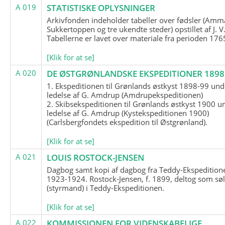
A 019
STATISTISKE OPLYSNINGER
Arkivfonden indeholder tabeller over fødsler (Amma
Sukkertoppen og tre ukendte steder) opstillet af J. V
Tabellerne er lavet over materiale fra perioden 17
[Klik for at se]
A 020
DE ØSTGRØNLANDSKE EKSPEDITIONER 1898 
1. Ekspeditionen til Grønlands østkyst 1898-99 und
ledelse af G. Amdrup (Amdrupekspeditionen)
2. Skibsekspeditionen til Grønlands østkyst 1900 u
ledelse af G. Amdrup (Kystekspeditionen 1900)
(Carlsbergfondets ekspedition til Østgrønland).
[Klik for at se]
A 021
LOUIS ROSTOCK-JENSEN
Dagbog samt kopi af dagbog fra Teddy-Ekspedition
1923-1924. Rostock-Jensen, f. 1899, deltog som søl
(styrmand) i Teddy-Ekspeditionen.
[Klik for at se]
A 022
KOMMISSIONEN FOR VIDENSKABELIGE