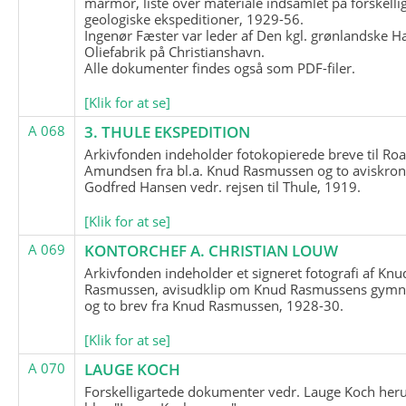
marmor, liste over materiale indsamlet på forskelli
geologiske ekspeditioner, 1929-56.
Ingenør Fæster var leder af Den kgl. grønlandske H
Oliefabrik på Christianshavn.
Alle dokumenter findes også som PDF-filer.
[Klik for at se]
A 068
3. THULE EKSPEDITION
Arkivfonden indeholder fotokopierede breve til Roa
Amundsen fra bl.a. Knud Rasmussen og to aviskron
Godfred Hansen vedr. rejsen til Thule, 1919.
[Klik for at se]
A 069
KONTORCHEF A. CHRISTIAN LOUW
Arkivfonden indeholder et signeret fotografi af Knu
Rasmussen, avisudklip om Knud Rasmussens gymna
og to brev fra Knud Rasmussen, 1928-30.
[Klik for at se]
A 070
LAUGE KOCH
Forskelligartede dokumenter vedr. Lauge Koch her