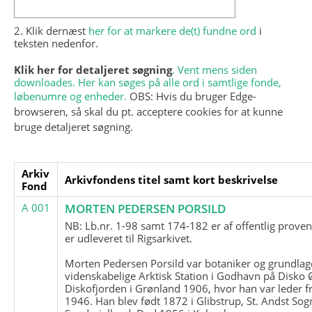
2. Klik dernæst
her for at markere de(t) fundne ord
i
teksten nedenfor.
Klik her for detaljeret søgning
. Vent mens siden
downloades. Her kan søges på alle ord i samtlige fonde,
løbenumre og enheder.
OBS: Hvis du bruger Edge-
browseren, så skal du pt. acceptere cookies for at kunne
bruge detaljeret søgning.
Arkiv
Arkivfondens titel samt kort beskrivelse
Fond
A 001
MORTEN PEDERSEN PORSILD
NB: Lb.nr. 1-98 samt 174-182 er af offentlig prove
er udleveret til Rigsarkivet.
Morten Pedersen Porsild var botaniker og grundla
videnskabelige Arktisk Station i Godhavn på Disko 
Diskofjorden i Grønland 1906, hvor han var leder fr
1946. Han blev født 1872 i Glibstrup, St. Andst Sogn