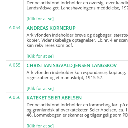
Denne arkivfond indeholder en oversigt over kandid
Landsrådsvalget. Landshøvdingens meddelelse, 19
[Klik for at se]
A 054
ANDREAS KORNERUP
Arkivfonden indeholder breve og dagbøger, største
kopier. Videnskabelige optegnelser. Lb.nr. 4 er sca
kan rekvireres som pdf.
[Klik for at se]
A 055
CHRISTIAN SIGVALD JENSEN LANGSKOV
Arkivfonden indeholder korrespondance, kopibog,
regnskaber og et manuskript, 1915-57.
[Klik for at se]
A 056
KATEKET SEIER ABELSEN
Denne arkivfond indeholder en lommebog ført på 
og grønlandsk af overkateketen Seier Abelsen, ca. 
46. Lommebogen er skannet og tilgængelig som PDF
[Klik for at se]