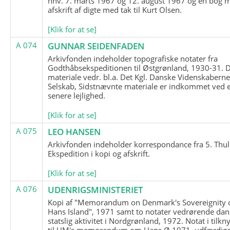
hhv. 7. marts 1967 og 12. august 1967 og en bog 
afskrift af digte med tak til Kurt Olsen.
[Klik for at se]
A 074
GUNNAR SEIDENFADEN
Arkivfonden indeholder topografiske notater fra
Godthåbsekspeditionen til Østgrønland, 1930-31.
materiale vedr. bl.a. Det Kgl. Danske Videnskabern
Selskab, Sidstnævnte materiale er indkommet ved 
senere lejlighed.
[Klik for at se]
A 075
LEO HANSEN
Arkivfonden indeholder korrespondance fra 5. Thul
Ekspedition i kopi og afskrift.
[Klik for at se]
A 076
UDENRIGSMINISTERIET
Kopi af "Memorandum on Denmark's Sovereignity 
Hans Island", 1971 samt to notater vedrørende dan
statslig aktivitet i Nordgrønland, 1972. Notat i tilkn
til UM's memorandum om Hans Ø 1971, udfærdige