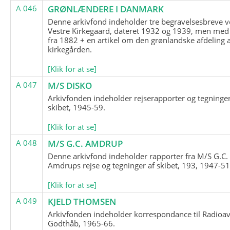
A 046
GRØNLÆNDERE I DANMARK
Denne arkivfond indeholder tre begravelsesbreve v
Vestre Kirkegaard, dateret 1932 og 1939, men med
fra 1882 + en artikel om den grønlandske afdeling 
kirkegården.
[Klik for at se]
A 047
M/S DISKO
Arkivfonden indeholder rejserapporter og tegninge
skibet, 1945-59.
[Klik for at se]
A 048
M/S G.C. AMDRUP
Denne arkivfond indeholder rapporter fra M/S G.C.
Amdrups rejse og tegninger af skibet, 193, 1947-51
[Klik for at se]
A 049
KJELD THOMSEN
Arkivfonden indeholder korrespondance til Radioav
Godthåb, 1965-66.