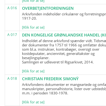
[Klik for at se]
A 016
OVERBETJENTFORENINGEN
Arkivfonden indeholder cirkulærer og forretningspr
1917-20.
[Klik for at se]
A 017
DEN KONGELIGE GRØNLANDSKE HANDEL (K
Indholdet af denne arkivfond spænder vidt. Tidsmæ
der dokumenter fra 1757 til 1966 og omfatter dok
som bl.a. instrukser, kontrabøger, oversigt over
kostdeputater, anciennitet, generaltakster og
besejlingsplaner.
Samlingen er udleveret til Rigsarkivet, 2014.
[Klik for at se]
A 018
CHRISTIAN FREDERIK SIMONŸ
Arkivfondens dokumenter er mangeartede og omfa
manuskripter, personalhistorie, lister over udsteds
m.m. i perioden 1830-1978.
[Klik for at se]