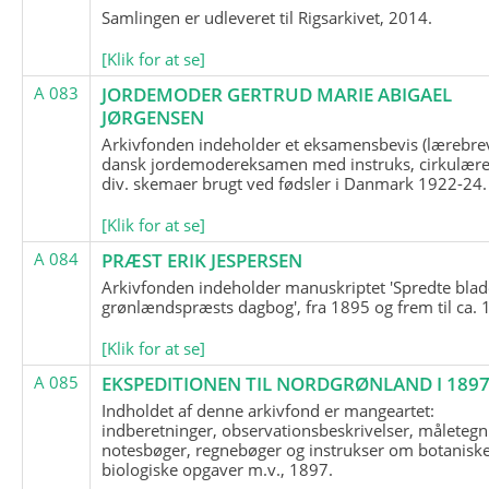
Samlingen er udleveret til Rigsarkivet, 2014.
[Klik for at se]
A 083
JORDEMODER GERTRUD MARIE ABIGAEL
JØRGENSEN
Arkivfonden indeholder et eksamensbevis (lærebre
dansk jordemodereksamen med instruks, cirkulære
div. skemaer brugt ved fødsler i Danmark 1922-24.
[Klik for at se]
A 084
PRÆST ERIK JESPERSEN
Arkivfonden indeholder manuskriptet 'Spredte blad
grønlændspræsts dagbog', fra 1895 og frem til ca. 
[Klik for at se]
A 085
EKSPEDITIONEN TIL NORDGRØNLAND I 189
Indholdet af denne arkivfond er mangeartet:
indberetninger, observationsbeskrivelser, måletegn
notesbøger, regnebøger og instrukser om botanisk
biologiske opgaver m.v., 1897.