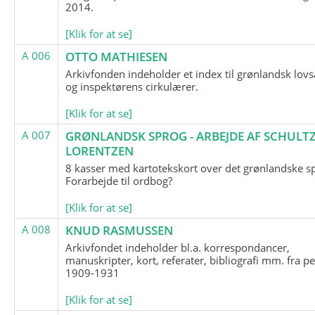
2014.
[Klik for at se]
A 006
OTTO MATHIESEN
Arkivfonden indeholder et index til grønlandsk lov
og inspektørens cirkulærer.
[Klik for at se]
A 007
GRØNLANDSK SPROG - ARBEJDE AF SCHULTZ
LORENTZEN
8 kasser med kartotekskort over det grønlandske s
Forarbejde til ordbog?
[Klik for at se]
A 008
KNUD RASMUSSEN
Arkivfondet indeholder bl.a. korrespondancer,
manuskripter, kort, referater, bibliografi mm. fra p
1909-1931
[Klik for at se]