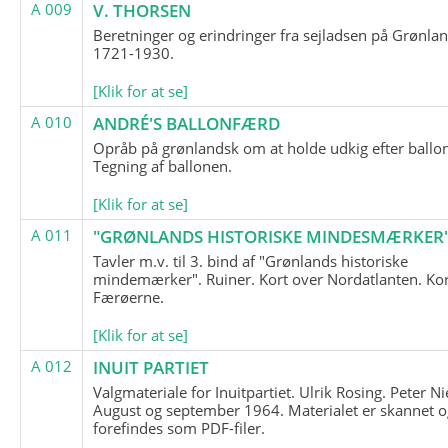
A 009
V. THORSEN
Beretninger og erindringer fra sejladsen på Grønla
1721-1930.
[Klik for at se]
A 010
ANDRÉ'S BALLONFÆRD
Opråb på grønlandsk om at holde udkig efter ballo
Tegning af ballonen.
[Klik for at se]
A 011
"GRØNLANDS HISTORISKE MINDESMÆRKER
Tavler m.v. til 3. bind af "Grønlands historiske
mindemærker". Ruiner. Kort over Nordatlanten. Kor
Færøerne.
[Klik for at se]
A 012
INUIT PARTIET
Valgmateriale for Inuitpartiet. Ulrik Rosing. Peter Ni
August og september 1964. Materialet er skannet o
forefindes som PDF-filer.