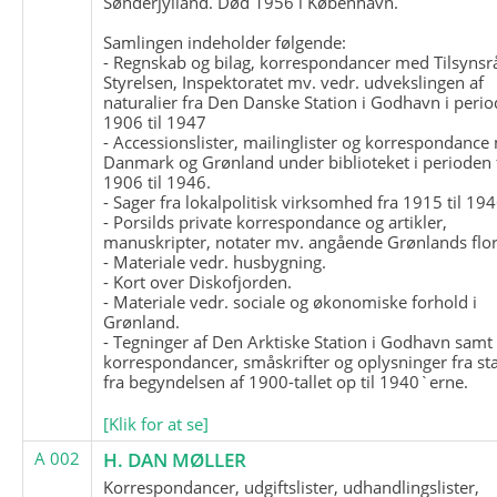
Sønderjylland. Død 1956 i København.
Samlingen indeholder følgende:
- Regnskab og bilag, korrespondancer med Tilsynsr
Styrelsen, Inspektoratet mv. vedr. udvekslingen af
naturalier fra Den Danske Station i Godhavn i perio
1906 til 1947
- Accessionslister, mailinglister og korrespondanc
Danmark og Grønland under biblioteket i perioden 
1906 til 1946.
- Sager fra lokalpolitisk virksomhed fra 1915 til 194
- Porsilds private korrespondance og artikler,
manuskripter, notater mv. angående Grønlands flor
- Materiale vedr. husbygning.
- Kort over Diskofjorden.
- Materiale vedr. sociale og økonomiske forhold i
Grønland.
- Tegninger af Den Arktiske Station i Godhavn samt
korrespondancer, småskrifter og oplysninger fra st
fra begyndelsen af 1900-tallet op til 1940`erne.
[Klik for at se]
A 002
H. DAN MØLLER
Korrespondancer, udgiftslister, udhandlingslister,