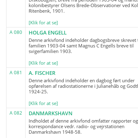
kolonibestyrer Olsens Brede-Observationer ved Ko
Ritenbenk, 1901.
[Klik for at se]
A 080
HOLGA ENGELL
Denne arkivfond indeholder dagbogsbreve skrevet t
familien 1903-04 samt Magnus C Engells breve til
svigerfamilien 1903.
[Klik for at se]
A 081
A. FISCHER
Denne arkivfond indeholder en dagbog ført under
opførelsen af radiostationerne i Julianehåb og Godt
1924-25.
[Klik for at se]
A 082
DANMARKSHAVN
Indholdet af denne arkivfond omfatter rapporter o
korrespondance vedr. radio- og vejrstationen
Danmarkshavn 1948-58.