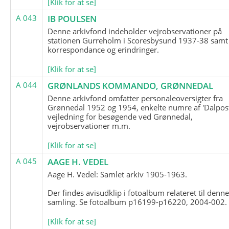
[Klik for at se]
A 043
IB POULSEN
Denne arkivfond indeholder vejrobservationer på
stationen Gurreholm i Scoresbysund 1937-38 samt
korrespondance og erindringer.
[Klik for at se]
A 044
GRØNLANDS KOMMANDO, GRØNNEDAL
Denne arkivfond omfatter personaleoversigter fra
Grønnedal 1952 og 1954, enkelte numre af 'Dalpost
vejledning for besøgende ved Grønnedal,
vejrobservationer m.m.
[Klik for at se]
A 045
AAGE H. VEDEL
Aage H. Vedel: Samlet arkiv 1905-1963.
Der findes avisudklip i fotoalbum relateret til denn
samling. Se fotoalbum p16199-p16220, 2004-002.
[Klik for at se]