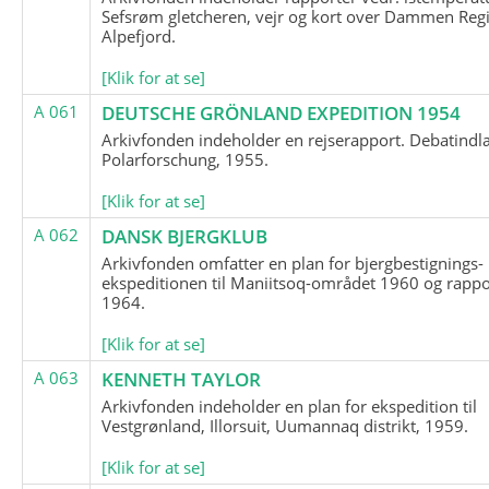
Sefsrøm gletcheren, vejr og kort over Dammen Reg
Alpefjord.
[Klik for at se]
A 061
DEUTSCHE GRÖNLAND EXPEDITION 1954
Arkivfonden indeholder en rejserapport. Debatindl
Polarforschung, 1955.
[Klik for at se]
A 062
DANSK BJERGKLUB
Arkivfonden omfatter en plan for bjergbestignings-
ekspeditionen til Maniitsoq-området 1960 og rappo
1964.
[Klik for at se]
A 063
KENNETH TAYLOR
Arkivfonden indeholder en plan for ekspedition til
Vestgrønland, Illorsuit, Uumannaq distrikt, 1959.
[Klik for at se]