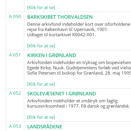
[Klik for at se]
A 050
BARKSKIBET THORVALDSEN
Denne arkivfond indeholder kort over isforholdene
rejse fra København til Upernavik, 1901.
Udtaget til kortarkivet K0042-001.
[Klik for at se]
A 051
KIRKEN I GRØNLAND
Arkivfonden indeholder en tryksag om bispevielsen
Egede Kirke, Nuuk. Gudstjenestens forløb ved viels
Sofie Petersen til biskop for Grønland, 28. maj 199
[Klik for at se]
A 052
SKOLEVÆSENET I GRØNLAND
Arkivfonden indeholder et småtryk om faglig
kursusvirksomhed i 1977. På dansk og grønlandsk.
[Klik for at se]
A 053
LANDSRÅDENE