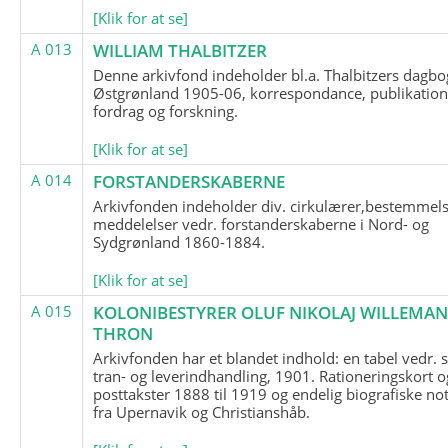
[Klik for at se]
A 013
WILLIAM THALBITZER
Denne arkivfond indeholder bl.a. Thalbitzers dagbo
Østgrønland 1905-06, korrespondance, publikation
fordrag og forskning.
[Klik for at se]
A 014
FORSTANDERSKABERNE
Arkivfonden indeholder div. cirkulærer,bestemmels
meddelelser vedr. forstanderskaberne i Nord- og
Sydgrønland 1860-1884.
[Klik for at se]
A 015
KOLONIBESTYRER OLUF NIKOLAJ WILLEMA
THRON
Arkivfonden har et blandet indhold: en tabel vedr.
tran- og leverindhandling, 1901. Rationeringskort o
posttakster 1888 til 1919 og endelig biografiske no
fra Upernavik og Christianshåb.