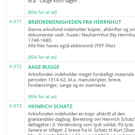
bl.a. "Lauge Koch sagen".
[Klik for at se]
A 071
BRØDREMENIGHEDEN FRA HERRNHUT
Denne arkivfond indeholder kopier, afskrifter og or
dokumenter vedr. huset i Neuherrnhut (Ny Herrnhut
1748-1880.
Alle filer haves også elektronisk (TIFF-filer)
[Klik for at se]
A 072
AAGE BUGGE
Arkivfonden indeholder meget forskelligt materiale 
perioden 1914-62, bl.a. manuskripter, breve,
forelæsninger, sange og en stamtavle.
[Klik for at se]
A 073
HEINRICH SCHATZ
Arkivfonden indeholder en kopi: afskrift af den
grønlandske dagbog. Beretning om Heinrich Schatz
deltagelse i II. Verdenskrig som tysk soldat. På tysk.
Senere er tilføjet: 2 breve fra H. Schatz til Kurt Olsen