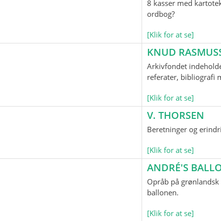
8 kasser med kartotek
ordbog?
[Klik for at se]
KNUD RASMUS
Arkivfondet indeholde
referater, bibliograf
[Klik for at se]
V. THORSEN
Beretninger og erindr
[Klik for at se]
ANDRÉ'S BAL
Opråb på grønlandsk o
ballonen.
[Klik for at se]