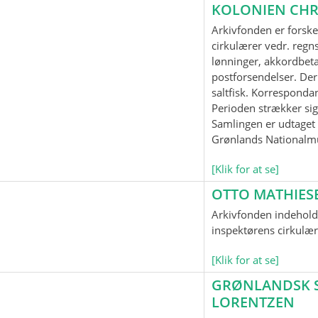
KOLONIEN CHR
Arkivfonden er forske
cirkulærer vedr. regnsk
lønninger, akkordbeta
postforsendelser. Der
saltfisk. Korrespond
Perioden strækker sig
Samlingen er udtaget t
Grønlands Nationalm
[Klik for at se]
OTTO MATHIES
Arkivfonden indeholde
inspektørens cirkulær
[Klik for at se]
GRØNLANDSK SP
LORENTZEN