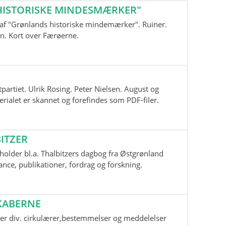
ISTORISKE MINDESMÆRKER"
nd af "Grønlands historiske mindemærker". Ruiner.
n. Kort over Færøerne.
tpartiet. Ulrik Rosing. Peter Nielsen. August og
ialet er skannet og forefindes som PDF-filer.
ITZER
older bl.a. Thalbitzers dagbog fra Østgrønland
ce, publikationer, fordrag og forskning.
KABERNE
er div. cirkulærer,bestemmelser og meddelelser