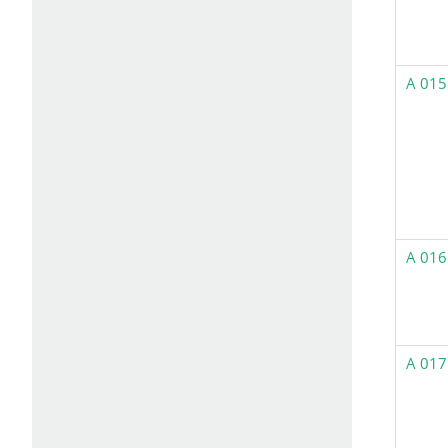
A 015
A 016
A 017