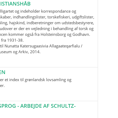
ISTIANSHÅB
lligartet og indeholder korrespondance og
aber, indhandlingslister, torskefiskeri, udgiftslister,
ling, hajskind, indberetninger om udstedsbestyrere,
udover er der en vejledning i behandling af torsk og
ancen kommer også fra Holsteinsborg og Godhavn.
 fra 1931-38.
il Nunatta Katersugaasivia Allagaateqarfialu /
useum og Arkiv, 2014.
EN
r et index til grønlandsk lovsamling og
er.
ROG - ARBEJDE AF SCHULTZ-