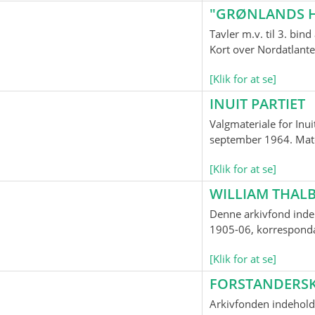
"GRØNLANDS H
Tavler m.v. til 3. bi
Kort over Nordatlante
[Klik for at se]
INUIT PARTIET
Valgmateriale for Inui
september 1964. Mater
[Klik for at se]
WILLIAM THALB
Denne arkivfond indeh
1905-06, korrespondan
[Klik for at se]
FORSTANDERS
Arkivfonden indehold