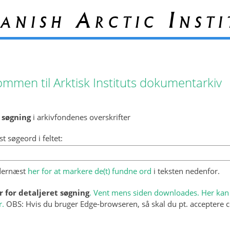
anish Arctic Insti
ommen til Arktisk Instituts dokumentarkiv
 søgning
i arkivfondenes overskrifter
st søgeord i feltet:
 dernæst
her for at markere de(t) fundne ord
i teksten nedenfor.
r for detaljeret søgning
. Vent mens siden downloades. Her kan 
r.
OBS: Hvis du bruger Edge-browseren, så skal du pt. acceptere c