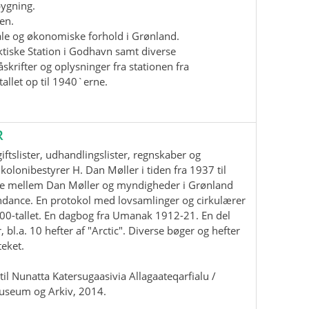
bygning.
en.
iale og økonomiske forhold i Grønland.
ktiske Station i Godhavn samt diverse
krifter og oplysninger fra stationen fra
allet op til 1940`erne.
R
ftslister, udhandlingslister, regnskaber og
kolonibestyrer H. Dan Møller i tiden fra 1937 til
e mellem Dan Møller og myndigheder i Grønland
ndance. En protokol med lovsamlinger og cirkulærer
00-tallet. En dagbog fra Umanak 1912-21. En del
, bl.a. 10 hefter af "Arctic". Diverse bøger og hefter
teket.
il Nunatta Katersugaasivia Allagaateqarfialu /
useum og Arkiv, 2014.