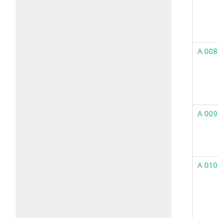
A 008
A 009
A 010