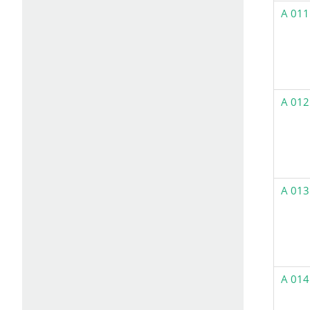
A 011
A 012
A 013
A 014