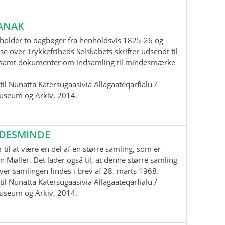
ANAK
holder to dagbøger fra henholdsvis 1825-26 og
se over Trykkefriheds Selskabets skrifter udsendt til
samt dokumenter om indsamling til mindesmærke
il Nunatta Katersugaasivia Allagaateqarfialu /
useum og Arkiv, 2014.
EDESMINDE
 til at være en del af en større samling, som er
n Møller. Det lader også til, at denne større samling
 over samlingen findes i brev af 28. marts 1968.
il Nunatta Katersugaasivia Allagaateqarfialu /
useum og Arkiv, 2014.