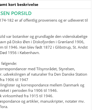
samt kort beskrivelse
SEN PORSILD
74-182 er af offentlig proveniens og er udleveret til
ild var botaniker og grundlagde den videnskabelige
havn på Disko Øen i Diskofjorden i Grønland 1906,
m til 1946. Han blev født 1872 i Glibstrup, St. Andst
. Død 1956 i København.
 følgende:
korrespondancer med Tilsynsrådet, Styrelsen,
r. udvekslingen af naturalier fra Den Danske Station
fra 1906 til 1947
mailinglister og korrespondance mellem Danmark og
teket i perioden fra 1906 til 1946.
isk virksomhed fra 1915 til 1946.
rrespondance og artikler, manuskripter, notater mv.
lora.