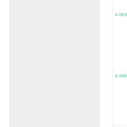
A 003
A 004