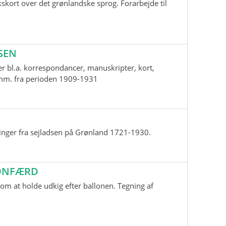
skort over det grønlandske sprog. Forarbejde til
SEN
r bl.a. korrespondancer, manuskripter, kort,
i mm. fra perioden 1909-1931
inger fra sejladsen på Grønland 1721-1930.
LONFÆRD
m at holde udkig efter ballonen. Tegning af