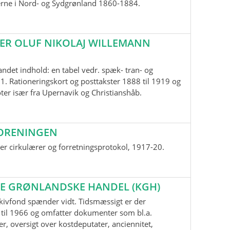
erne i Nord- og Sydgrønland 1860-1884.
ER OLUF NIKOLAJ WILLEMANN
andet indhold: en tabel vedr. spæk- tran- og
1. Rationeringskort og posttakster 1888 til 1919 og
oter især fra Upernavik og Christianshåb.
ORENINGEN
r cirkulærer og forretningsprotokol, 1917-20.
E GRØNLANDSKE HANDEL (KGH)
kivfond spænder vidt. Tidsmæssigt er der
til 1966 og omfatter dokumenter som bl.a.
r, oversigt over kostdeputater, anciennitet,