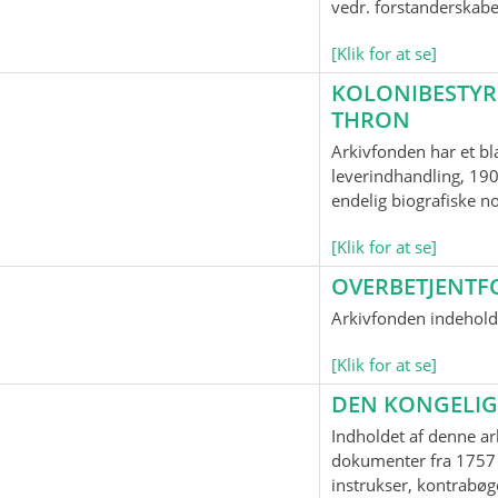
vedr. forstanderskab
[Klik for at se]
KOLONIBESTYR
THRON
Arkivfonden har et bl
leverindhandling, 190
endelig biografiske n
[Klik for at se]
OVERBETJENTF
Arkivfonden indeholde
[Klik for at se]
DEN KONGELIG
Indholdet af denne ar
dokumenter fra 1757 
instrukser, kontrabøge