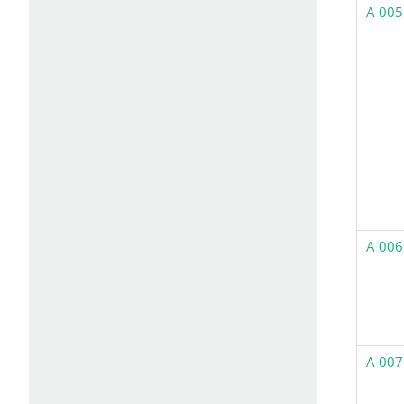
A 005
A 006
A 007