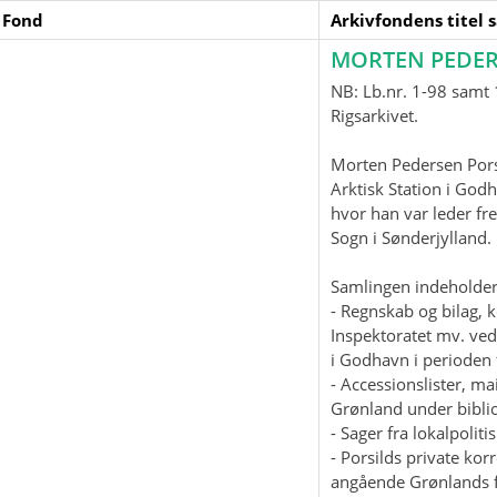
 Fond
Arkivfondens titel 
MORTEN PEDER
NB: Lb.nr. 1-98 samt 1
Rigsarkivet.
Morten Pedersen Pors
Arktisk Station i God
hvor han var leder fre
Sogn i Sønderjylland
Samlingen indeholder
- Regnskab og bilag, 
Inspektoratet mv. ved
i Godhavn i perioden 
- Accessionslister, 
Grønland under biblio
- Sager fra lokalpolit
- Porsilds private ko
angående Grønlands f