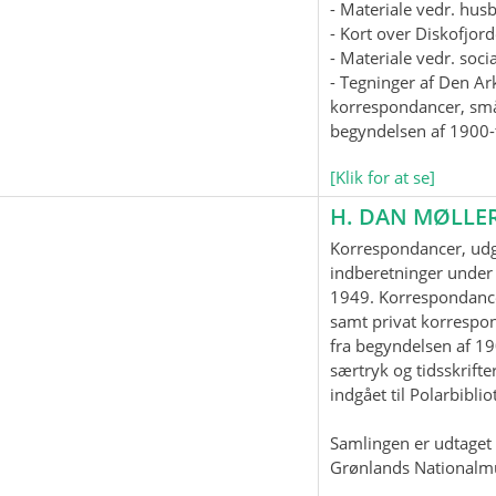
- Materiale vedr. hus
- Kort over Diskofjord
- Materiale vedr. soc
- Tegninger af Den Ar
korrespondancer, smås
begyndelsen af 1900-t
[Klik for at se]
H. DAN MØLLE
Korrespondancer, udgi
indberetninger under 
1949. Korrespondanc
samt privat korrespo
fra begyndelsen af 19
særtryk og tidsskrifter
indgået til Polarbiblio
Samlingen er udtaget t
Grønlands Nationalm