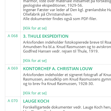
marmor, liste over materiale indsamlet på forskelli
geologiske ekspeditioner, 1929-56.
Ingenør Fæster var leder af Den kgl. grønlandske H
Oliefabrik på Christianshavn.
Alle dokumenter findes også som PDF-filer.
[Klik for at se]
A 068
3. THULE EKSPEDITION
Arkivfonden indeholder fotokopierede breve til Roa
Amundsen fra bl.a. Knud Rasmussen og to aviskron
Godfred Hansen vedr. rejsen til Thule, 1919.
[Klik for at se]
A 069
KONTORCHEF A. CHRISTIAN LOUW
Arkivfonden indeholder et signeret fotografi af Knu
Rasmussen, avisudklip om Knud Rasmussens gymna
og to brev fra Knud Rasmussen, 1928-30.
[Klik for at se]
A 070
LAUGE KOCH
Forskelligartede dokumenter vedr. Lauge Koch her