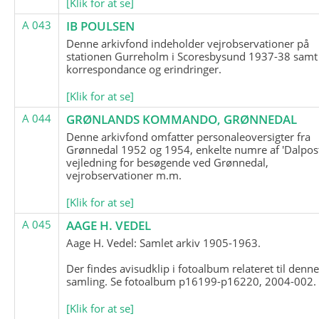
[Klik for at se]
A 043
IB POULSEN
Denne arkivfond indeholder vejrobservationer på
stationen Gurreholm i Scoresbysund 1937-38 samt
korrespondance og erindringer.
[Klik for at se]
A 044
GRØNLANDS KOMMANDO, GRØNNEDAL
Denne arkivfond omfatter personaleoversigter fra
Grønnedal 1952 og 1954, enkelte numre af 'Dalpost
vejledning for besøgende ved Grønnedal,
vejrobservationer m.m.
[Klik for at se]
A 045
AAGE H. VEDEL
Aage H. Vedel: Samlet arkiv 1905-1963.
Der findes avisudklip i fotoalbum relateret til denn
samling. Se fotoalbum p16199-p16220, 2004-002.
[Klik for at se]