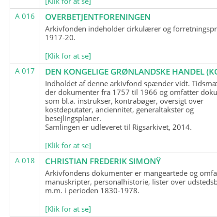
[Klik for at se]
A 016
OVERBETJENTFORENINGEN
Arkivfonden indeholder cirkulærer og forretningspr
1917-20.
[Klik for at se]
A 017
DEN KONGELIGE GRØNLANDSKE HANDEL (K
Indholdet af denne arkivfond spænder vidt. Tidsmæ
der dokumenter fra 1757 til 1966 og omfatter dok
som bl.a. instrukser, kontrabøger, oversigt over
kostdeputater, anciennitet, generaltakster og
besejlingsplaner.
Samlingen er udleveret til Rigsarkivet, 2014.
[Klik for at se]
A 018
CHRISTIAN FREDERIK SIMONŸ
Arkivfondens dokumenter er mangeartede og omfa
manuskripter, personalhistorie, lister over udsteds
m.m. i perioden 1830-1978.
[Klik for at se]