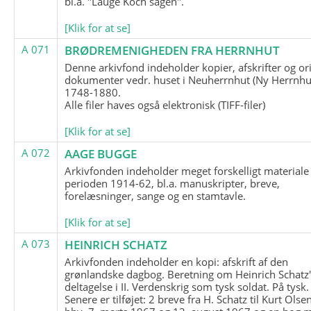
bl.a. "Lauge Koch sagen".
[Klik for at se]
A 071
BRØDREMENIGHEDEN FRA HERRNHUT
Denne arkivfond indeholder kopier, afskrifter og or
dokumenter vedr. huset i Neuherrnhut (Ny Herrnhut
1748-1880.
Alle filer haves også elektronisk (TIFF-filer)
[Klik for at se]
A 072
AAGE BUGGE
Arkivfonden indeholder meget forskelligt materiale 
perioden 1914-62, bl.a. manuskripter, breve,
forelæsninger, sange og en stamtavle.
[Klik for at se]
A 073
HEINRICH SCHATZ
Arkivfonden indeholder en kopi: afskrift af den
grønlandske dagbog. Beretning om Heinrich Schatz
deltagelse i II. Verdenskrig som tysk soldat. På tysk.
Senere er tilføjet: 2 breve fra H. Schatz til Kurt Olsen