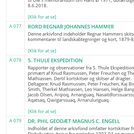
8.6.2018.
[Klik for at se]
A 077
RORD REGNAR JOHANNES HAMMER
Denne arkivfond indeholder Regnar Hammers skits
kommentarer til landskabtegninger og kort, 1879-8
[Klik for at se]
A 078
5. THULE EKSPEDITION
Rapporter og observationer fra 5. Thule Ekspedition
primært af Knud Rasmussen, Peter Freuchen og The
Mathiassen. Dertil kortskitser og skitser af dragter.
Deltagere: Knud Rasmussen, Peter Freuchen, Kaj Bir
Smith, Therkel Mathiassen, Leo Hansen, Helge Bang
Jacob Olsen, Arqioq, Arnanguaq, Nasaitdlorssuarss
Aqatsaq, Qavigarssuaq, Arnarulunguaq.
[Klik for at se]
A 079
DR. PHIL GEODÆT MAGNUS C. ENGELL
Indholdet af denne arkivfond omfatter kortskitser f
Diskobugten, breve fra perioden 1903-04 og manus