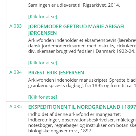
Samlingen er udleveret til Rigsarkivet, 2014.
[Klik for at se]
A 083
JORDEMODER GERTRUD MARIE ABIGAEL
JØRGENSEN
Arkivfonden indeholder et eksamensbevis (lærebre
dansk jordemodereksamen med instruks, cirkulære
div. skemaer brugt ved fødsler i Danmark 1922-24.
[Klik for at se]
A 084
PRÆST ERIK JESPERSEN
Arkivfonden indeholder manuskriptet 'Spredte blad
grønlændspræsts dagbog', fra 1895 og frem til ca. 
[Klik for at se]
A 085
EKSPEDITIONEN TIL NORDGRØNLAND I 189
Indholdet af denne arkivfond er mangeartet:
indberetninger, observationsbeskrivelser, måletegn
notesbøger, regnebøger og instrukser om botanisk
biologiske opgaver m.v., 1897.