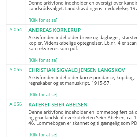
Denne arkivfond indeholder en oversigt over kandid
Landsrådsvalget. Landshøvdingens meddelelse, 19
[Klik for at se]
A 054
ANDREAS KORNERUP
Arkivfonden indeholder breve og dagbøger, største
kopier. Videnskabelige optegnelser. Lb.nr. 4 er sca
kan rekvireres som pdf.
[Klik for at se]
A 055
CHRISTIAN SIGVALD JENSEN LANGSKOV
Arkivfonden indeholder korrespondance, kopibog,
regnskaber og et manuskript, 1915-57.
[Klik for at se]
A 056
KATEKET SEIER ABELSEN
Denne arkivfond indeholder en lommebog ført på 
og grønlandsk af overkateketen Seier Abelsen, ca. 
46. Lommebogen er skannet og tilgængelig som PDF
[Klik for at se]