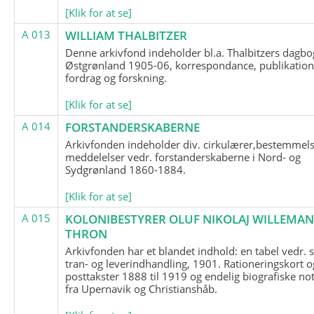
[Klik for at se]
A 013
WILLIAM THALBITZER
Denne arkivfond indeholder bl.a. Thalbitzers dagbo
Østgrønland 1905-06, korrespondance, publikation
fordrag og forskning.
[Klik for at se]
A 014
FORSTANDERSKABERNE
Arkivfonden indeholder div. cirkulærer,bestemmels
meddelelser vedr. forstanderskaberne i Nord- og
Sydgrønland 1860-1884.
[Klik for at se]
A 015
KOLONIBESTYRER OLUF NIKOLAJ WILLEMA
THRON
Arkivfonden har et blandet indhold: en tabel vedr.
tran- og leverindhandling, 1901. Rationeringskort o
posttakster 1888 til 1919 og endelig biografiske no
fra Upernavik og Christianshåb.