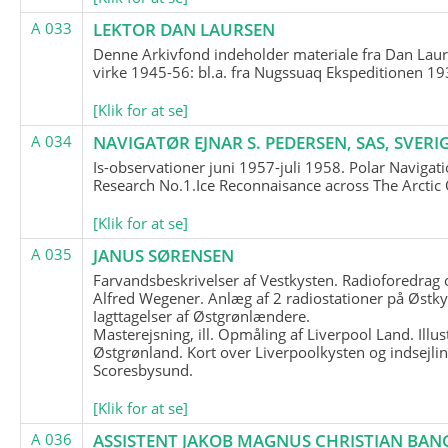
A 033
LEKTOR DAN LAURSEN
Denne Arkivfond indeholder materiale fra Dan Lau
virke 1945-56: bl.a. fra Nugssuaq Ekspeditionen 19
[Klik for at se]
A 034
NAVIGATØR EJNAR S. PEDERSEN, SAS, SVERI
Is-observationer juni 1957-juli 1958. Polar Navigat
Research No.1.Ice Reconnaisance across The Arctic
[Klik for at se]
A 035
JANUS SØRENSEN
Farvandsbeskrivelser af Vestkysten. Radioforedrag
Alfred Wegener. Anlæg af 2 radiostationer på Østky
Iagttagelser af Østgrønlændere.
Masterejsning, ill. Opmåling af Liverpool Land. Illus
Østgrønland. Kort over Liverpoolkysten og indsejlin
Scoresbysund.
[Klik for at se]
A 036
ASSISTENT JAKOB MAGNUS CHRISTIAN BAN