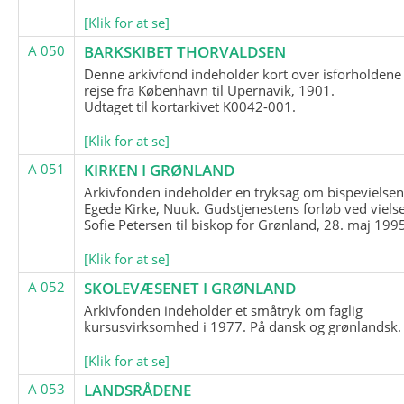
[Klik for at se]
A 050
BARKSKIBET THORVALDSEN
Denne arkivfond indeholder kort over isforholdene
rejse fra København til Upernavik, 1901.
Udtaget til kortarkivet K0042-001.
[Klik for at se]
A 051
KIRKEN I GRØNLAND
Arkivfonden indeholder en tryksag om bispevielsen
Egede Kirke, Nuuk. Gudstjenestens forløb ved viels
Sofie Petersen til biskop for Grønland, 28. maj 199
[Klik for at se]
A 052
SKOLEVÆSENET I GRØNLAND
Arkivfonden indeholder et småtryk om faglig
kursusvirksomhed i 1977. På dansk og grønlandsk.
[Klik for at se]
A 053
LANDSRÅDENE