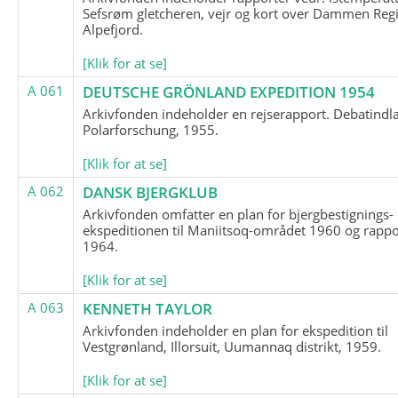
Sefsrøm gletcheren, vejr og kort over Dammen Reg
Alpefjord.
[Klik for at se]
A 061
DEUTSCHE GRÖNLAND EXPEDITION 1954
Arkivfonden indeholder en rejserapport. Debatindl
Polarforschung, 1955.
[Klik for at se]
A 062
DANSK BJERGKLUB
Arkivfonden omfatter en plan for bjergbestignings-
ekspeditionen til Maniitsoq-området 1960 og rappo
1964.
[Klik for at se]
A 063
KENNETH TAYLOR
Arkivfonden indeholder en plan for ekspedition til
Vestgrønland, Illorsuit, Uumannaq distrikt, 1959.
[Klik for at se]