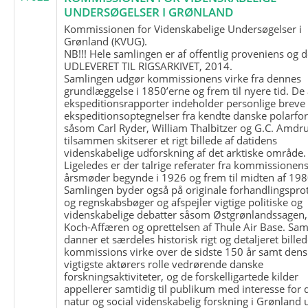
UNDERSØGELSER I GRØNLAND
Kommissionen for Videnskabelige Undersøgelser i
Grønland (KVUG).
NB!!! Hele samlingen er af offentlig proveniens og d
UDLEVERET TIL RIGSARKIVET, 2014.
Samlingen udgør kommissionens virke fra dennes
grundlæggelse i 1850’erne og frem til nyere tid. De
ekspeditionsrapporter indeholder personlige breve
ekspeditionsoptegnelser fra kendte danske polarfo
såsom Carl Ryder, William Thalbitzer og G.C. Amdru
tilsammen skitserer et rigt billede af datidens
videnskabelige udforskning af det arktiske område.
Ligeledes er der talrige referater fra kommissionen
årsmøder begynde i 1926 og frem til midten af 198
Samlingen byder også på originale forhandlingspro
og regnskabsbøger og afspejler vigtige politiske og
videnskabelige debatter såsom Østgrønlandssagen,
Koch-Affæren og oprettelsen af Thule Air Base. Sa
danner et særdeles historisk rigt og detaljeret billed
kommissions virke over de sidste 150 år samt dens
vigtigste aktørers rolle vedrørende danske
forskningsaktiviteter, og de forskelligartede kilder
appellerer samtidig til publikum med interesse for 
natur og social videnskabelig forskning i Grønland