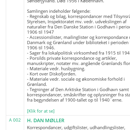
Sønderjylland. Død 1956 i København.
Samlingen indeholder følgende:
- Regnskab og bilag, korrespondancer med Tilsynsr
Styrelsen, Inspektoratet mv. vedr. udvekslingen af
naturalier fra Den Danske Station i Godhavn i perio
1906 til 1947
- Accessionslister, mailinglister og korrespondanc
Danmark og Grønland under biblioteket i perioden 
1906 til 1946.
- Sager fra lokalpolitisk virksomhed fra 1915 til 194
- Porsilds private korrespondance og artikler,
manuskripter, notater mv. angående Grønlands flor
- Materiale vedr. husbygning.
- Kort over Diskofjorden.
- Materiale vedr. sociale og økonomiske forhold i
Grønland.
- Tegninger af Den Arktiske Station i Godhavn samt
korrespondancer, småskrifter og oplysninger fra st
fra begyndelsen af 1900-tallet op til 1940`erne.
[Klik for at se]
A 002
H. DAN MØLLER
Korrespondancer, udgiftslister, udhandlingslister,