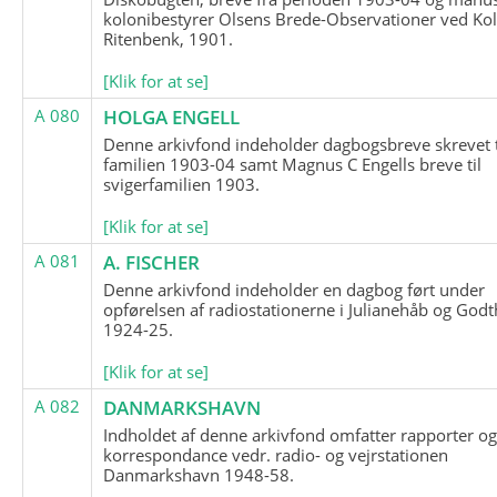
kolonibestyrer Olsens Brede-Observationer ved Ko
Ritenbenk, 1901.
[Klik for at se]
A 080
HOLGA ENGELL
Denne arkivfond indeholder dagbogsbreve skrevet t
familien 1903-04 samt Magnus C Engells breve til
svigerfamilien 1903.
[Klik for at se]
A 081
A. FISCHER
Denne arkivfond indeholder en dagbog ført under
opførelsen af radiostationerne i Julianehåb og Godt
1924-25.
[Klik for at se]
A 082
DANMARKSHAVN
Indholdet af denne arkivfond omfatter rapporter o
korrespondance vedr. radio- og vejrstationen
Danmarkshavn 1948-58.