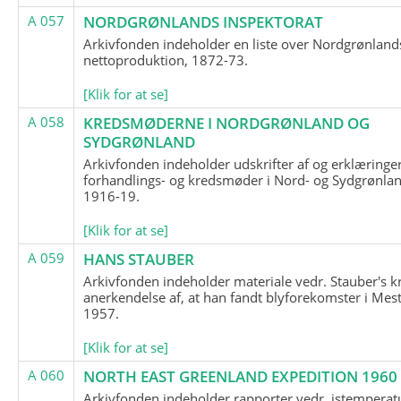
A 057
NORDGRØNLANDS INSPEKTORAT
Arkivfonden indeholder en liste over Nordgrønland
nettoproduktion, 1872-73.
[Klik for at se]
A 058
KREDSMØDERNE I NORDGRØNLAND OG
SYDGRØNLAND
Arkivfonden indeholder udskrifter af og erklæringer
forhandlings- og kredsmøder i Nord- og Sydgrønlan
1916-19.
[Klik for at se]
A 059
HANS STAUBER
Arkivfonden indeholder materiale vedr. Stauber's k
anerkendelse af, at han fandt blyforekomster i Mest
1957.
[Klik for at se]
A 060
NORTH EAST GREENLAND EXPEDITION 1960
Arkivfonden indeholder rapporter vedr. istemperatu