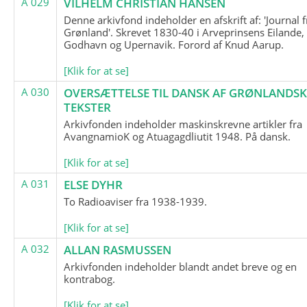
A 029
VILHELM CHRISTIAN HANSEN
Denne arkivfond indeholder en afskrift af: 'Journal f
Grønland'. Skrevet 1830-40 i Arveprinsens Eilande,
Godhavn og Upernavik. Forord af Knud Aarup.
[Klik for at se]
A 030
OVERSÆTTELSE TIL DANSK AF GRØNLANDSK
TEKSTER
Arkivfonden indeholder maskinskrevne artikler fra
AvangnamioK og Atuagagdliutit 1948. På dansk.
[Klik for at se]
A 031
ELSE DYHR
To Radioaviser fra 1938-1939.
[Klik for at se]
A 032
ALLAN RASMUSSEN
Arkivfonden indeholder blandt andet breve og en
kontrabog.
[Klik for at se]