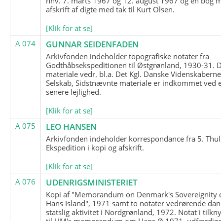
hhv. 7. marts 1967 og 12. august 1967 og en bog 
afskrift af digte med tak til Kurt Olsen.
[Klik for at se]
A 074
GUNNAR SEIDENFADEN
Arkivfonden indeholder topografiske notater fra
Godthåbsekspeditionen til Østgrønland, 1930-31.
materiale vedr. bl.a. Det Kgl. Danske Videnskabern
Selskab, Sidstnævnte materiale er indkommet ved 
senere lejlighed.
[Klik for at se]
A 075
LEO HANSEN
Arkivfonden indeholder korrespondance fra 5. Thul
Ekspedition i kopi og afskrift.
[Klik for at se]
A 076
UDENRIGSMINISTERIET
Kopi af "Memorandum on Denmark's Sovereignity 
Hans Island", 1971 samt to notater vedrørende dan
statslig aktivitet i Nordgrønland, 1972. Notat i tilkn
til UM's memorandum om Hans Ø 1971, udfærdige