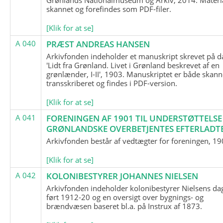
skannet og forefindes som PDF-filer.
[Klik for at se]
A 040
PRÆST ANDREAS HANSEN
Arkivfonden indeholder et manuskript skrevet på d
'Lidt fra Grønland. Livet i Grønland beskrevet af en
grønlænder, I-II', 1903. Manuskriptet er både skann
transskriberet og findes i PDF-version.
[Klik for at se]
A 041
FORENINGEN AF 1901 TIL UNDERSTØTTELSE
GRØNLANDSKE OVERBETJENTES EFTERLADT
Arkivfonden består af vedtægter for foreningen, 19
[Klik for at se]
A 042
KOLONIBESTYRER JOHANNES NIELSEN
Arkivfonden indeholder kolonibestyrer Nielsens d
ført 1912-20 og en oversigt over bygnings- og
brændvæsen baseret bl.a. på Instrux af 1873.