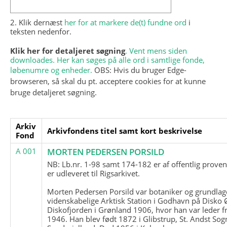
2. Klik dernæst
her for at markere de(t) fundne ord
i
teksten nedenfor.
Klik her for detaljeret søgning
. Vent mens siden
downloades. Her kan søges på alle ord i samtlige fonde,
løbenumre og enheder.
OBS: Hvis du bruger Edge-
browseren, så skal du pt. acceptere cookies for at kunne
bruge detaljeret søgning.
Arkiv
Arkivfondens titel samt kort beskrivelse
Fond
A 001
MORTEN PEDERSEN PORSILD
NB: Lb.nr. 1-98 samt 174-182 er af offentlig prove
er udleveret til Rigsarkivet.
Morten Pedersen Porsild var botaniker og grundla
videnskabelige Arktisk Station i Godhavn på Disko 
Diskofjorden i Grønland 1906, hvor han var leder fr
1946. Han blev født 1872 i Glibstrup, St. Andst Sogn