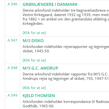
A 046
GRØNLÆNDERE I DANMARK
Denne arkivfond indeholder tre begravelsesbreve v
Vestre Kirkegaard, dateret 1932 og 1939, men med
fra 1882 + en artikel om den grønlandske afdeling 
kirkegården.
[Klik for at se]
A 047
M/S DISKO
Arkivfonden indeholder rejserapporter og tegninge
skibet, 1945-59.
[Klik for at se]
A 048
M/S G.C. AMDRUP
Denne arkivfond indeholder rapporter fra M/S G.C.
Amdrups rejse og tegninger af skibet, 193, 1947-51
[Klik for at se]
A 049
KJELD THOMSEN
Arkivfonden indeholder korrespondance til Radioav
Godthåb, 1965-66.