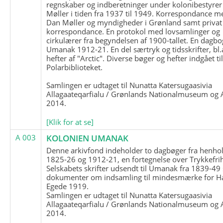
regnskaber og indberetninger under kolonibestyrer
Møller i tiden fra 1937 til 1949. Korrespondance m
Dan Møller og myndigheder i Grønland samt privat
korrespondance. En protokol med lovsamlinger og
cirkulærer fra begyndelsen af 1900-tallet. En dagbo
Umanak 1912-21. En del særtryk og tidsskrifter, bl.
hefter af "Arctic". Diverse bøger og hefter indgået ti
Polarbiblioteket.
Samlingen er udtaget til Nunatta Katersugaasivia
Allagaateqarfialu / Grønlands Nationalmuseum og A
2014.
[Klik for at se]
A 003
KOLONIEN UMANAK
Denne arkivfond indeholder to dagbøger fra henhol
1825-26 og 1912-21, en fortegnelse over Trykkefri
Selskabets skrifter udsendt til Umanak fra 1839-49
dokumenter om indsamling til mindesmærke for H
Egede 1919.
Samlingen er udtaget til Nunatta Katersugaasivia
Allagaateqarfialu / Grønlands Nationalmuseum og A
2014.