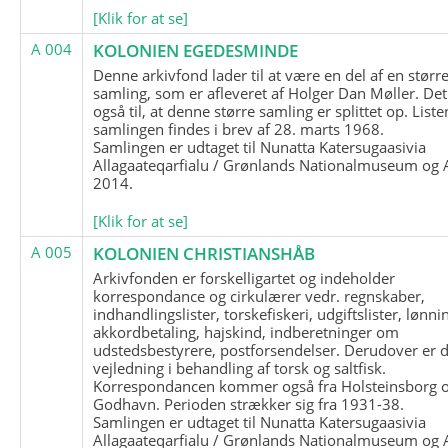
[Klik for at se]
A 004
KOLONIEN EGEDESMINDE
Denne arkivfond lader til at være en del af en størr
samling, som er afleveret af Holger Dan Møller. Det
også til, at denne større samling er splittet op. List
samlingen findes i brev af 28. marts 1968.
Samlingen er udtaget til Nunatta Katersugaasivia
Allagaateqarfialu / Grønlands Nationalmuseum og A
2014.
[Klik for at se]
A 005
KOLONIEN CHRISTIANSHÅB
Arkivfonden er forskelligartet og indeholder
korrespondance og cirkulærer vedr. regnskaber,
indhandlingslister, torskefiskeri, udgiftslister, lønni
akkordbetaling, hajskind, indberetninger om
udstedsbestyrere, postforsendelser. Derudover er 
vejledning i behandling af torsk og saltfisk.
Korrespondancen kommer også fra Holsteinsborg 
Godhavn. Perioden strækker sig fra 1931-38.
Samlingen er udtaget til Nunatta Katersugaasivia
Allagaateqarfialu / Grønlands Nationalmuseum og A