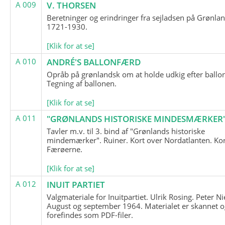
A 009
V. THORSEN
Beretninger og erindringer fra sejladsen på Grønla
1721-1930.
[Klik for at se]
A 010
ANDRÉ'S BALLONFÆRD
Opråb på grønlandsk om at holde udkig efter ballo
Tegning af ballonen.
[Klik for at se]
A 011
"GRØNLANDS HISTORISKE MINDESMÆRKER
Tavler m.v. til 3. bind af "Grønlands historiske
mindemærker". Ruiner. Kort over Nordatlanten. Kor
Færøerne.
[Klik for at se]
A 012
INUIT PARTIET
Valgmateriale for Inuitpartiet. Ulrik Rosing. Peter Ni
August og september 1964. Materialet er skannet o
forefindes som PDF-filer.