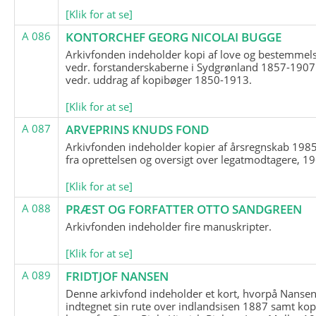
[Klik for at se]
A 086
KONTORCHEF GEORG NICOLAI BUGGE
Arkivfonden indeholder kopi af love og bestemmel
vedr. forstanderskaberne i Sydgrønland 1857-1907
vedr. uddrag af kopibøger 1850-1913.
[Klik for at se]
A 087
ARVEPRINS KNUDS FOND
Arkivfonden indeholder kopier af årsregnskab 1985
fra oprettelsen og oversigt over legatmodtagere, 1
[Klik for at se]
A 088
PRÆST OG FORFATTER OTTO SANDGREEN
Arkivfonden indeholder fire manuskripter.
[Klik for at se]
A 089
FRIDTJOF NANSEN
Denne arkivfond indeholder et kort, hvorpå Nansen
indtegnet sin rute over indlandsisen 1887 samt kop