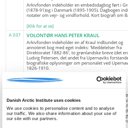
Arkivfonden indeholder en embedsdagbog ført i G
(1878-91)og i Danmark (1895-1905). Dagbogen ind
notater om vejr- og vindforhold. Kort biografi om B
[Klik for at se]
A 037
VOLONTØR HANS PETER KRAUL
Arkivfonden indeholder en af Kraul indbundet og
annoteret bog med eget indeks: 'Meddelelser fra
Direktoratet 1882-86', to grønlandske breve (det en
Ludvig Petersen, det andet fra Upernaviks forstand
biografiske oplysninger om personalet ved Upernav
1826-1910.
[Klik for at se]
A 038
FRIEDRICH LITTMANN
Denne arkivfond indeholder en kopi af Friedrich Li
upublicerede erindringer. Originalen befinder sig i 
Danish Arctic Institute uses cookies
tyske historiker Franz Selingers privatarkiv i byen U
We use cookies to personalise content and to analyse
Tyskland. Friedrich Littmann var en af de tyske sold
our traffic. We also share information about your use of
der var med i vejrstationen "Holzauge" i Hansa Bugt
our site with our partners.
Nordøstgrønland under Anden Verdenskrig. Statio
"Holzauge" blev opdaget af Nordøstgrønlands