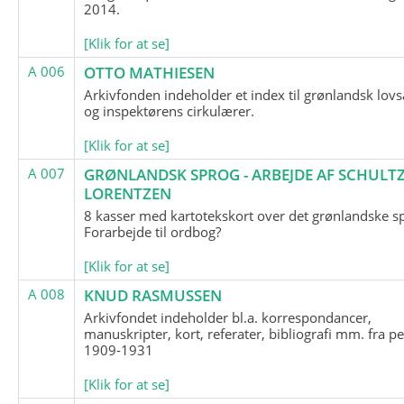
2014.
[Klik for at se]
A 006
OTTO MATHIESEN
Arkivfonden indeholder et index til grønlandsk lov
og inspektørens cirkulærer.
[Klik for at se]
A 007
GRØNLANDSK SPROG - ARBEJDE AF SCHULTZ
LORENTZEN
8 kasser med kartotekskort over det grønlandske s
Forarbejde til ordbog?
[Klik for at se]
A 008
KNUD RASMUSSEN
Arkivfondet indeholder bl.a. korrespondancer,
manuskripter, kort, referater, bibliografi mm. fra p
1909-1931
[Klik for at se]