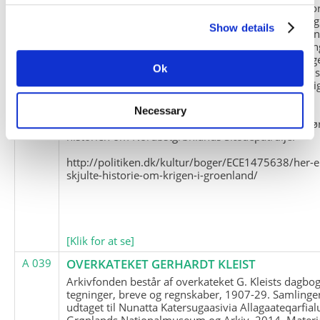
Slædepatrulje med Eli Knudsen som medlem og ko
og Marius Jensen som medlem. Marius Jensens da
Show details
befinder sig i Militärhistorisches Museum i Dresde
(Tyskland). Kopierne af Friedrich Littmanns erindrin
klausuleret iht. aftalen med giveren og Franz Seling
Ok
Kontakt venligst Arktisk Instituts ledelse i forbinde
brugen af materialet til studie- og forskningsmæssi
formål.
Necessary
Nedenunder findes et link til en presseartikel vedr
historien om Nordøstgrønlands Slædepatrulje:
http://politiken.dk/kultur/boger/ECE1475638/her-e
skjulte-historie-om-krigen-i-groenland/
[Klik for at se]
A 039
OVERKATEKET GERHARDT KLEIST
Arkivfonden består af overkateket G. Kleists dagbog
tegninger, breve og regnskaber, 1907-29. Samlinge
udtaget til Nunatta Katersugaasivia Allagaateqarfial
Grønlands Nationalmuseum og Arkiv, 2014. Materia