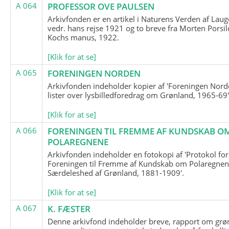
A 064
PROFESSOR OVE PAULSEN
Arkivfonden er en artikel i Naturens Verden af Lau
vedr. hans rejse 1921 og to breve fra Morten Porsil
Kochs manus, 1922.
[Klik for at se]
A 065
FORENINGEN NORDEN
Arkivfonden indeholder kopier af 'Foreningen Nor
lister over lysbilledforedrag om Grønland, 1965-69'
[Klik for at se]
A 066
FORENINGEN TIL FREMME AF KUNDSKAB O
POLAREGNENE
Arkivfonden indeholder en fotokopi af 'Protokol for
Foreningen til Fremme af Kundskab om Polaregnene
Særdeleshed af Grønland, 1881-1909'.
[Klik for at se]
A 067
K. FÆSTER
Denne arkivfond indeholder breve, rapport om grø