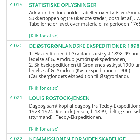
A 019
STATISTISKE OPLYSNINGER
Arkivfonden indeholder tabeller over fødsler (Amma
Sukkertoppen og tre ukendte steder) opstillet af J. V
Tabellerne er lavet over materiale fra perioden 17
[Klik for at se]
A 020
DE ØSTGRØNLANDSKE EKSPEDITIONER 1898 
1. Ekspeditionen til Grønlands østkyst 1898-99 und
ledelse af G. Amdrup (Amdrupekspeditionen)
2. Skibsekspeditionen til Grønlands østkyst 1900 u
ledelse af G. Amdrup (Kystekspeditionen 1900)
(Carlsbergfondets ekspedition til Østgrønland).
[Klik for at se]
A 021
LOUIS ROSTOCK-JENSEN
Dagbog samt kopi af dagbog fra Teddy-Ekspedition
1923-1924. Rostock-Jensen, f. 1899, deltog som søl
(styrmand) i Teddy-Ekspeditionen.
[Klik for at se]
A 022
KOMMISSIONEN FOR VIDENSKABELIGE