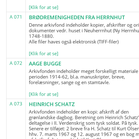
[Klik for at se]
A 071
BRØDREMENIGHEDEN FRA HERRNHUT
Denne arkivfond indeholder kopier, afskrifter og or
dokumenter vedr. huset i Neuherrnhut (Ny Herrnhut
1748-1880.
Alle filer haves også elektronisk (TIFF-filer)
[Klik for at se]
A 072
AAGE BUGGE
Arkivfonden indeholder meget forskelligt materiale 
perioden 1914-62, bl.a. manuskripter, breve,
forelæsninger, sange og en stamtavle.
[Klik for at se]
A 073
HEINRICH SCHATZ
Arkivfonden indeholder en kopi: afskrift af den
grønlandske dagbog. Beretning om Heinrich Schatz
deltagelse i II. Verdenskrig som tysk soldat. På tysk.
Senere er tilføjet: 2 breve fra H. Schatz til Kurt Olsen
hhv. 7. marts 1967 og 12. august 1967 og en bog 