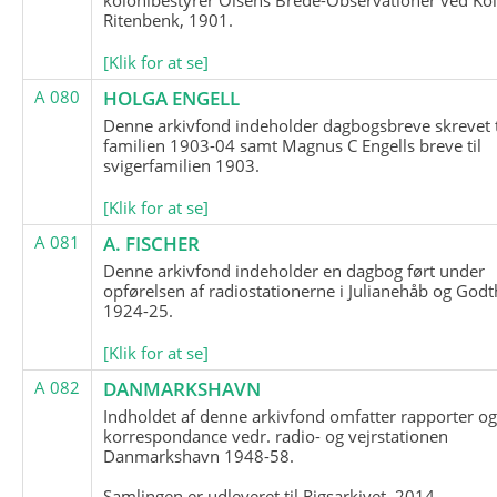
Ritenbenk, 1901.
[Klik for at se]
A 080
HOLGA ENGELL
Denne arkivfond indeholder dagbogsbreve skrevet t
familien 1903-04 samt Magnus C Engells breve til
svigerfamilien 1903.
[Klik for at se]
A 081
A. FISCHER
Denne arkivfond indeholder en dagbog ført under
opførelsen af radiostationerne i Julianehåb og Godt
1924-25.
[Klik for at se]
A 082
DANMARKSHAVN
Indholdet af denne arkivfond omfatter rapporter o
korrespondance vedr. radio- og vejrstationen
Danmarkshavn 1948-58.
Samlingen er udleveret til Rigsarkivet, 2014.