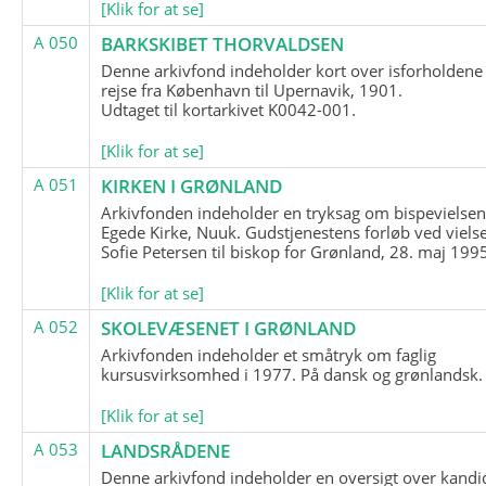
[Klik for at se]
A 050
BARKSKIBET THORVALDSEN
Denne arkivfond indeholder kort over isforholdene
rejse fra København til Upernavik, 1901.
Udtaget til kortarkivet K0042-001.
[Klik for at se]
A 051
KIRKEN I GRØNLAND
Arkivfonden indeholder en tryksag om bispevielsen
Egede Kirke, Nuuk. Gudstjenestens forløb ved viels
Sofie Petersen til biskop for Grønland, 28. maj 199
[Klik for at se]
A 052
SKOLEVÆSENET I GRØNLAND
Arkivfonden indeholder et småtryk om faglig
kursusvirksomhed i 1977. På dansk og grønlandsk.
[Klik for at se]
A 053
LANDSRÅDENE
Denne arkivfond indeholder en oversigt over kandid