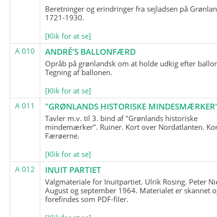
Beretninger og erindringer fra sejladsen på Grønla
1721-1930.
[Klik for at se]
A 010
ANDRÉ'S BALLONFÆRD
Opråb på grønlandsk om at holde udkig efter ballo
Tegning af ballonen.
[Klik for at se]
A 011
"GRØNLANDS HISTORISKE MINDESMÆRKER
Tavler m.v. til 3. bind af "Grønlands historiske
mindemærker". Ruiner. Kort over Nordatlanten. Kor
Færøerne.
[Klik for at se]
A 012
INUIT PARTIET
Valgmateriale for Inuitpartiet. Ulrik Rosing. Peter Ni
August og september 1964. Materialet er skannet o
forefindes som PDF-filer.