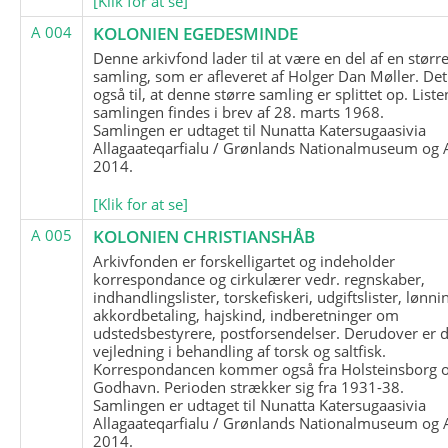
[Klik for at se]
A 004
KOLONIEN EGEDESMINDE
Denne arkivfond lader til at være en del af en størr
samling, som er afleveret af Holger Dan Møller. Det
også til, at denne større samling er splittet op. List
samlingen findes i brev af 28. marts 1968.
Samlingen er udtaget til Nunatta Katersugaasivia
Allagaateqarfialu / Grønlands Nationalmuseum og A
2014.
[Klik for at se]
A 005
KOLONIEN CHRISTIANSHÅB
Arkivfonden er forskelligartet og indeholder
korrespondance og cirkulærer vedr. regnskaber,
indhandlingslister, torskefiskeri, udgiftslister, lønni
akkordbetaling, hajskind, indberetninger om
udstedsbestyrere, postforsendelser. Derudover er 
vejledning i behandling af torsk og saltfisk.
Korrespondancen kommer også fra Holsteinsborg 
Godhavn. Perioden strækker sig fra 1931-38.
Samlingen er udtaget til Nunatta Katersugaasivia
Allagaateqarfialu / Grønlands Nationalmuseum og A
2014.