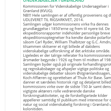
UNDERSØGELSER I GRØNLAND
Kommissionen for Videnskabelige Undersøgelser i
Grønland (KVUG).
NB!!! Hele samlingen er af offentlig proveniens og d
UDLEVERET TIL RIGSARKIVET, 2014.
Samlingen udgør kommissionens virke fra dennes
grundlæggelse i 1850’erne og frem til nyere tid. De
ekspeditionsrapporter indeholder personlige breve
ekspeditionsoptegnelser fra kendte danske polarfo
såsom Carl Ryder, William Thalbitzer og G.C. Amdru
tilsammen skitserer et rigt billede af datidens
videnskabelige udforskning af det arktiske område.
Ligeledes er der talrige referater fra kommissionen
årsmøder begynde i 1926 og frem til midten af 198
Samlingen byder også på originale forhandlingspro
og regnskabsbøger og afspejler vigtige politiske og
videnskabelige debatter såsom Østgrønlandssagen,
Koch-Affæren og oprettelsen af Thule Air Base. Sa
danner et særdeles historisk rigt og detaljeret billed
kommissions virke over de sidste 150 år samt dens
vigtigste aktørers rolle vedrørende danske
forskningsaktiviteter, og de forskelligartede kilder
appellerer samtidig til publikum med interesse for 
natur og social videnskabelig forskning i Grønland
kolonitiden.