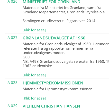
A 026
MINISTERIET FOR GRØNLAND
Materiale fra Ministeriet fra Grønland, samt fra
Grønlandsdepartementet, Grønlands Styrelse o.a.
Samlingen er udleveret til Rigsarkivet, 2014.
[Klik for at se]
A 027
GRØNLANDSUDVALGET AF 1960
Materiale fra Grønlandsudvalget af 1960. Herunder
referater fra og rapporter om emnerne fra
underudvalgenes møder.
G60
NB: A498 Grønlandsudvalgets referater fra 1960, 1
1962 er identiske.
[Klik for at se]
A 028
HJEMMESTYREKOMMISSIONEN
Materiale fra Hjemmestyrekommissionen.
[Klik for at se]
A 029
VILHELM CHRISTIAN HANSEN