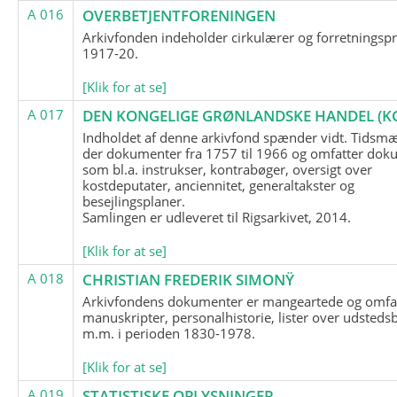
A 016
OVERBETJENTFORENINGEN
Arkivfonden indeholder cirkulærer og forretningspr
1917-20.
[Klik for at se]
A 017
DEN KONGELIGE GRØNLANDSKE HANDEL (K
Indholdet af denne arkivfond spænder vidt. Tidsmæ
der dokumenter fra 1757 til 1966 og omfatter dok
som bl.a. instrukser, kontrabøger, oversigt over
kostdeputater, anciennitet, generaltakster og
besejlingsplaner.
Samlingen er udleveret til Rigsarkivet, 2014.
[Klik for at se]
A 018
CHRISTIAN FREDERIK SIMONŸ
Arkivfondens dokumenter er mangeartede og omfa
manuskripter, personalhistorie, lister over udsteds
m.m. i perioden 1830-1978.
[Klik for at se]
A 019
STATISTISKE OPLYSNINGER