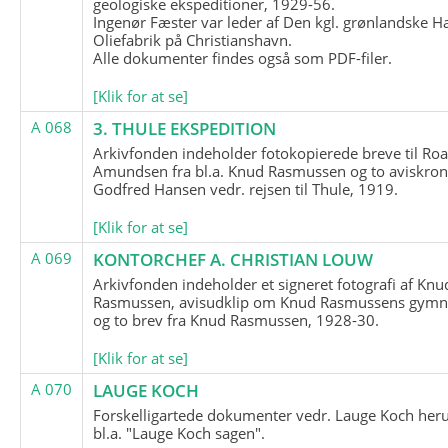
geologiske ekspeditioner, 1929-56.
Ingenør Fæster var leder af Den kgl. grønlandske H
Oliefabrik på Christianshavn.
Alle dokumenter findes også som PDF-filer.
[Klik for at se]
A 068
3. THULE EKSPEDITION
Arkivfonden indeholder fotokopierede breve til Roa
Amundsen fra bl.a. Knud Rasmussen og to aviskron
Godfred Hansen vedr. rejsen til Thule, 1919.
[Klik for at se]
A 069
KONTORCHEF A. CHRISTIAN LOUW
Arkivfonden indeholder et signeret fotografi af Knu
Rasmussen, avisudklip om Knud Rasmussens gymna
og to brev fra Knud Rasmussen, 1928-30.
[Klik for at se]
A 070
LAUGE KOCH
Forskelligartede dokumenter vedr. Lauge Koch her
bl.a. "Lauge Koch sagen".