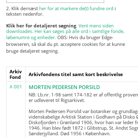
2. Klik dernæst
her for at markere de(t) fundne ord
i
teksten nedenfor.
Klik her for detaljeret søgning
. Vent mens siden
downloades. Her kan søges på alle ord i samtlige fonde,
løbenumre og enheder.
OBS: Hvis du bruger Edge-
browseren, så skal du pt. acceptere cookies for at kunne
bruge detaljeret søgning.
Arkiv
Arkivfondens titel samt kort beskrivelse
Fond
A 001
MORTEN PEDERSEN PORSILD
NB: Lb.nr. 1-98 samt 174-182 er af offentlig prove
er udleveret til Rigsarkivet.
Morten Pedersen Porsild var botaniker og grundla
videnskabelige Arktisk Station i Godhavn på Disko 
Diskofjorden i Grønland 1906, hvor han var leder fr
1946. Han blev født 1872 i Glibstrup, St. Andst Sogn
Sønderjylland. Død 1956 i København.