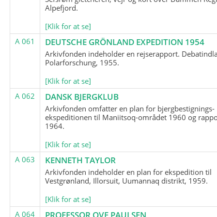
Alpefjord.
[Klik for at se]
A 061
DEUTSCHE GRÖNLAND EXPEDITION 1954
Arkivfonden indeholder en rejserapport. Debatindl
Polarforschung, 1955.
[Klik for at se]
A 062
DANSK BJERGKLUB
Arkivfonden omfatter en plan for bjergbestignings-
ekspeditionen til Maniitsoq-området 1960 og rappo
1964.
[Klik for at se]
A 063
KENNETH TAYLOR
Arkivfonden indeholder en plan for ekspedition til
Vestgrønland, Illorsuit, Uumannaq distrikt, 1959.
[Klik for at se]
A 064
PROFESSOR OVE PAULSEN