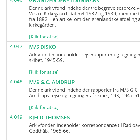
GRØNLÆNDERE I DANMARK
Denne arkivfond indeholder tre begravelsesbreve v
Vestre Kirkegaard, dateret 1932 og 1939, men med
fra 1882 + en artikel om den grønlandske afdeling 
kirkegården.
[Klik for at se]
A 047
M/S DISKO
Arkivfonden indeholder rejserapporter og tegninge
skibet, 1945-59.
[Klik for at se]
A 048
M/S G.C. AMDRUP
Denne arkivfond indeholder rapporter fra M/S G.C.
Amdrups rejse og tegninger af skibet, 193, 1947-51
[Klik for at se]
A 049
KJELD THOMSEN
Arkivfonden indeholder korrespondance til Radioav
Godthåb, 1965-66.