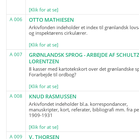
[Klik for at se]
A 006
OTTO MATHIESEN
Arkivfonden indeholder et index til grønlandsk lov
og inspektørens cirkulærer.
[Klik for at se]
A 007
GRØNLANDSK SPROG - ARBEJDE AF SCHULTZ
LORENTZEN
8 kasser med kartotekskort over det grønlandske s
Forarbejde til ordbog?
[Klik for at se]
A 008
KNUD RASMUSSEN
Arkivfondet indeholder bl.a. korrespondancer,
manuskripter, kort, referater, bibliografi mm. fra p
1909-1931
[Klik for at se]
A 009
V. THORSEN