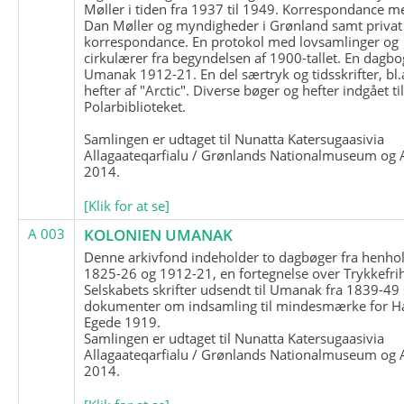
Møller i tiden fra 1937 til 1949. Korrespondance m
Dan Møller og myndigheder i Grønland samt privat
korrespondance. En protokol med lovsamlinger og
cirkulærer fra begyndelsen af 1900-tallet. En dagbo
Umanak 1912-21. En del særtryk og tidsskrifter, bl.
hefter af "Arctic". Diverse bøger og hefter indgået ti
Polarbiblioteket.
Samlingen er udtaget til Nunatta Katersugaasivia
Allagaateqarfialu / Grønlands Nationalmuseum og A
2014.
[Klik for at se]
A 003
KOLONIEN UMANAK
Denne arkivfond indeholder to dagbøger fra henhol
1825-26 og 1912-21, en fortegnelse over Trykkefri
Selskabets skrifter udsendt til Umanak fra 1839-49
dokumenter om indsamling til mindesmærke for H
Egede 1919.
Samlingen er udtaget til Nunatta Katersugaasivia
Allagaateqarfialu / Grønlands Nationalmuseum og A
2014.