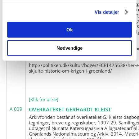
og Marius Jensen som medlem. Marius Jensens da
befinder sig i Militärhistorisches Museum i Dresde
Vis detaljer
(Tyskland). Kopierne af Friedrich Littmanns erindrin
klausuleret iht. aftalen med giveren og Franz Seling
Kontakt venligst Arktisk Instituts ledelse i forbinde
Ok
brugen af materialet til studie- og forskningsmæssi
formål.
Nedenunder findes et link til en presseartikel vedr
Nødvendige
historien om Nordøstgrønlands Slædepatrulje:
http://politiken.dk/kultur/boger/ECE1475638/her-e
skjulte-historie-om-krigen-i-groenland/
[Klik for at se]
A 039
OVERKATEKET GERHARDT KLEIST
Arkivfonden består af overkateket G. Kleists dagbog
tegninger, breve og regnskaber, 1907-29. Samlinge
udtaget til Nunatta Katersugaasivia Allagaateqarfial
Grønlands Nationalmuseum og Arkiv, 2014. Materia