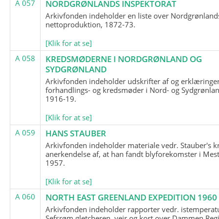
A 057
NORDGRØNLANDS INSPEKTORAT
Arkivfonden indeholder en liste over Nordgrønland
nettoproduktion, 1872-73.
[Klik for at se]
A 058
KREDSMØDERNE I NORDGRØNLAND OG
SYDGRØNLAND
Arkivfonden indeholder udskrifter af og erklæringer
forhandlings- og kredsmøder i Nord- og Sydgrønlan
1916-19.
[Klik for at se]
A 059
HANS STAUBER
Arkivfonden indeholder materiale vedr. Stauber's k
anerkendelse af, at han fandt blyforekomster i Mest
1957.
[Klik for at se]
A 060
NORTH EAST GREENLAND EXPEDITION 1960
Arkivfonden indeholder rapporter vedr. istemperatu
Sefsrøm gletcheren, vejr og kort over Dammen Reg