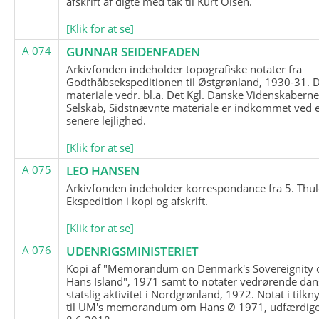
afskrift af digte med tak til Kurt Olsen.
[Klik for at se]
A 074
GUNNAR SEIDENFADEN
Arkivfonden indeholder topografiske notater fra
Godthåbsekspeditionen til Østgrønland, 1930-31.
materiale vedr. bl.a. Det Kgl. Danske Videnskabern
Selskab, Sidstnævnte materiale er indkommet ved 
senere lejlighed.
[Klik for at se]
A 075
LEO HANSEN
Arkivfonden indeholder korrespondance fra 5. Thul
Ekspedition i kopi og afskrift.
[Klik for at se]
A 076
UDENRIGSMINISTERIET
Kopi af "Memorandum on Denmark's Sovereignity 
Hans Island", 1971 samt to notater vedrørende dan
statslig aktivitet i Nordgrønland, 1972. Notat i tilkn
til UM's memorandum om Hans Ø 1971, udfærdige