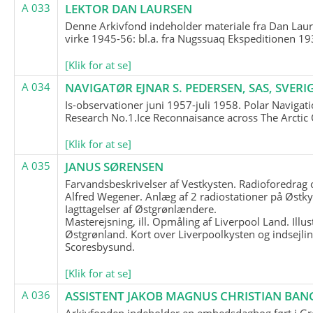
A 033
LEKTOR DAN LAURSEN
Denne Arkivfond indeholder materiale fra Dan Lau
virke 1945-56: bl.a. fra Nugssuaq Ekspeditionen 19
[Klik for at se]
A 034
NAVIGATØR EJNAR S. PEDERSEN, SAS, SVERI
Is-observationer juni 1957-juli 1958. Polar Navigat
Research No.1.Ice Reconnaisance across The Arctic
[Klik for at se]
A 035
JANUS SØRENSEN
Farvandsbeskrivelser af Vestkysten. Radioforedrag
Alfred Wegener. Anlæg af 2 radiostationer på Østky
Iagttagelser af Østgrønlændere.
Masterejsning, ill. Opmåling af Liverpool Land. Illus
Østgrønland. Kort over Liverpoolkysten og indsejlin
Scoresbysund.
[Klik for at se]
A 036
ASSISTENT JAKOB MAGNUS CHRISTIAN BAN
Arkivfonden indeholder en embedsdagbog ført i G