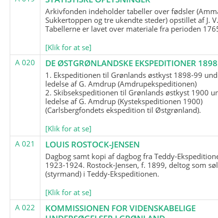
Arkivfonden indeholder tabeller over fødsler (Amma
Sukkertoppen og tre ukendte steder) opstillet af J. V
Tabellerne er lavet over materiale fra perioden 17
[Klik for at se]
A 020
DE ØSTGRØNLANDSKE EKSPEDITIONER 1898 
1. Ekspeditionen til Grønlands østkyst 1898-99 und
ledelse af G. Amdrup (Amdrupekspeditionen)
2. Skibsekspeditionen til Grønlands østkyst 1900 u
ledelse af G. Amdrup (Kystekspeditionen 1900)
(Carlsbergfondets ekspedition til Østgrønland).
[Klik for at se]
A 021
LOUIS ROSTOCK-JENSEN
Dagbog samt kopi af dagbog fra Teddy-Ekspedition
1923-1924. Rostock-Jensen, f. 1899, deltog som søl
(styrmand) i Teddy-Ekspeditionen.
[Klik for at se]
A 022
KOMMISSIONEN FOR VIDENSKABELIGE