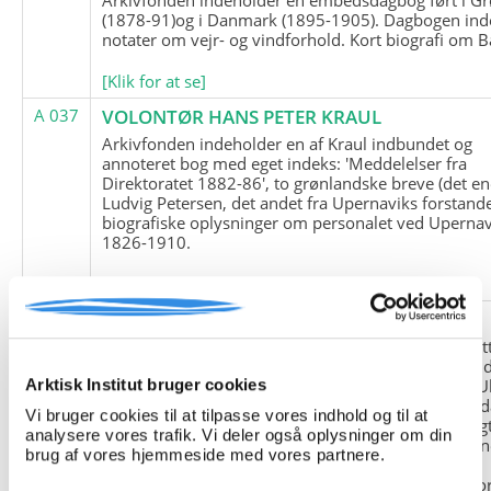
(1878-91)og i Danmark (1895-1905). Dagbogen ind
notater om vejr- og vindforhold. Kort biografi om B
[Klik for at se]
A 037
VOLONTØR HANS PETER KRAUL
Arkivfonden indeholder en af Kraul indbundet og
annoteret bog med eget indeks: 'Meddelelser fra
Direktoratet 1882-86', to grønlandske breve (det en
Ludvig Petersen, det andet fra Upernaviks forstand
biografiske oplysninger om personalet ved Upernav
1826-1910.
[Klik for at se]
A 038
FRIEDRICH LITTMANN
Denne arkivfond indeholder en kopi af Friedrich Li
upublicerede erindringer. Originalen befinder sig i 
tyske historiker Franz Selingers privatarkiv i byen U
Arktisk Institut bruger cookies
Tyskland. Friedrich Littmann var en af de tyske sold
Vi bruger cookies til at tilpasse vores indhold og til at
der var med i vejrstationen "Holzauge" i Hansa Bugt
analysere vores trafik. Vi deler også oplysninger om din
Nordøstgrønland under Anden Verdenskrig. Statio
brug af vores hjemmeside med vores partnere.
"Holzauge" blev opdaget af Nordøstgrønlands
Slædepatrulje med Eli Knudsen som medlem og ko