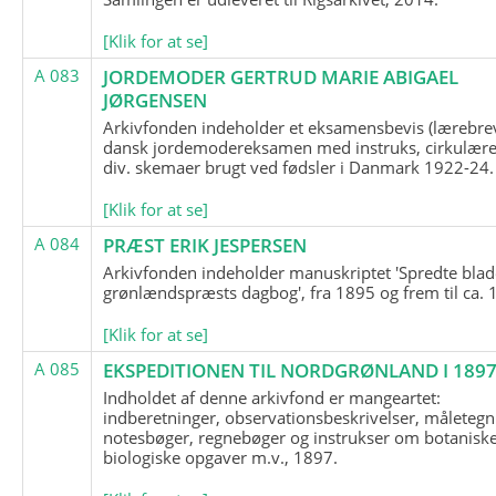
[Klik for at se]
A 083
JORDEMODER GERTRUD MARIE ABIGAEL
JØRGENSEN
Arkivfonden indeholder et eksamensbevis (lærebre
dansk jordemodereksamen med instruks, cirkulære
div. skemaer brugt ved fødsler i Danmark 1922-24.
[Klik for at se]
A 084
PRÆST ERIK JESPERSEN
Arkivfonden indeholder manuskriptet 'Spredte blad
grønlændspræsts dagbog', fra 1895 og frem til ca. 
[Klik for at se]
A 085
EKSPEDITIONEN TIL NORDGRØNLAND I 189
Indholdet af denne arkivfond er mangeartet:
indberetninger, observationsbeskrivelser, måletegn
notesbøger, regnebøger og instrukser om botanisk
biologiske opgaver m.v., 1897.