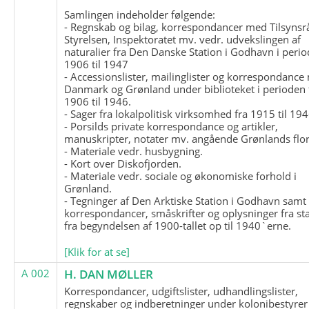
Samlingen indeholder følgende:
- Regnskab og bilag, korrespondancer med Tilsynsr
Styrelsen, Inspektoratet mv. vedr. udvekslingen af
naturalier fra Den Danske Station i Godhavn i perio
1906 til 1947
- Accessionslister, mailinglister og korrespondanc
Danmark og Grønland under biblioteket i perioden 
1906 til 1946.
- Sager fra lokalpolitisk virksomhed fra 1915 til 194
- Porsilds private korrespondance og artikler,
manuskripter, notater mv. angående Grønlands flor
- Materiale vedr. husbygning.
- Kort over Diskofjorden.
- Materiale vedr. sociale og økonomiske forhold i
Grønland.
- Tegninger af Den Arktiske Station i Godhavn samt
korrespondancer, småskrifter og oplysninger fra st
fra begyndelsen af 1900-tallet op til 1940`erne.
[Klik for at se]
A 002
H. DAN MØLLER
Korrespondancer, udgiftslister, udhandlingslister,
regnskaber og indberetninger under kolonibestyrer