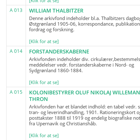
[Klik for at se]
A 013
WILLIAM THALBITZER
Denne arkivfond indeholder bl.a. Thalbitzers dagbo
Østgrønland 1905-06, korrespondance, publikation
fordrag og forskning.
[Klik for at se]
A 014
FORSTANDERSKABERNE
Arkivfonden indeholder div. cirkulærer,bestemmels
meddelelser vedr. forstanderskaberne i Nord- og
Sydgrønland 1860-1884.
[Klik for at se]
A 015
KOLONIBESTYRER OLUF NIKOLAJ WILLEMA
THRON
Arkivfonden har et blandet indhold: en tabel vedr.
tran- og leverindhandling, 1901. Rationeringskort o
posttakster 1888 til 1919 og endelig biografiske no
fra Upernavik og Christianshåb.
[Klik for at se]