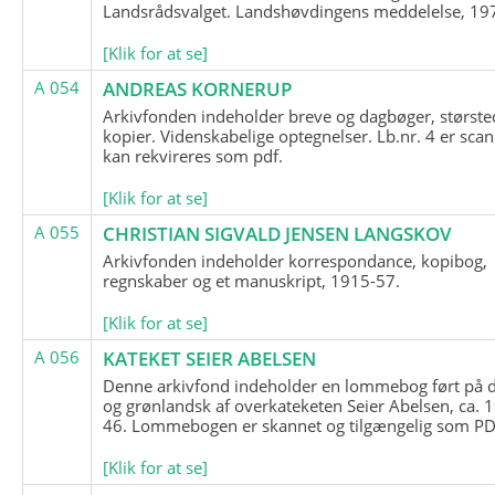
Landsrådsvalget. Landshøvdingens meddelelse, 19
[Klik for at se]
A 054
ANDREAS KORNERUP
Arkivfonden indeholder breve og dagbøger, største
kopier. Videnskabelige optegnelser. Lb.nr. 4 er sca
kan rekvireres som pdf.
[Klik for at se]
A 055
CHRISTIAN SIGVALD JENSEN LANGSKOV
Arkivfonden indeholder korrespondance, kopibog,
regnskaber og et manuskript, 1915-57.
[Klik for at se]
A 056
KATEKET SEIER ABELSEN
Denne arkivfond indeholder en lommebog ført på 
og grønlandsk af overkateketen Seier Abelsen, ca. 
46. Lommebogen er skannet og tilgængelig som PDF
[Klik for at se]