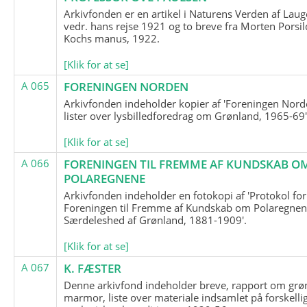
Arkivfonden er en artikel i Naturens Verden af Lau
vedr. hans rejse 1921 og to breve fra Morten Porsil
Kochs manus, 1922.
[Klik for at se]
A 065
FORENINGEN NORDEN
Arkivfonden indeholder kopier af 'Foreningen Nor
lister over lysbilledforedrag om Grønland, 1965-69'
[Klik for at se]
A 066
FORENINGEN TIL FREMME AF KUNDSKAB O
POLAREGNENE
Arkivfonden indeholder en fotokopi af 'Protokol for
Foreningen til Fremme af Kundskab om Polaregnene
Særdeleshed af Grønland, 1881-1909'.
[Klik for at se]
A 067
K. FÆSTER
Denne arkivfond indeholder breve, rapport om grø
marmor, liste over materiale indsamlet på forskelli