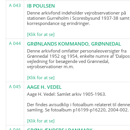
A 043
IB POULSEN
Denne arkivfond indeholder vejrobservationer på
stationen Gurreholm i Scoresbysund 1937-38 samt
korrespondance og erindringer.
[Klik for at se]
A 044
GRØNLANDS KOMMANDO, GRØNNEDAL
Denne arkivfond omfatter personaleoversigter fra
Grønnedal 1952 og 1954, enkelte numre af 'Dalpost
vejledning for besøgende ved Grønnedal,
vejrobservationer m.m.
[Klik for at se]
A 045
AAGE H. VEDEL
Aage H. Vedel: Samlet arkiv 1905-1963.
Der findes avisudklip i fotoalbum relateret til denn
samling. Se fotoalbum p16199-p16220, 2004-002.
[Klik for at se]
A 046