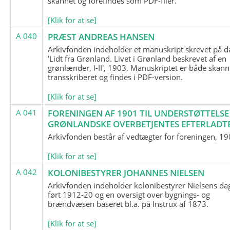
skannet og forefindes som PDF-filer.
[Klik for at se]
A 040
PRÆST ANDREAS HANSEN
Arkivfonden indeholder et manuskript skrevet på d
'Lidt fra Grønland. Livet i Grønland beskrevet af en
grønlænder, I-II', 1903. Manuskriptet er både skann
transskriberet og findes i PDF-version.
[Klik for at se]
A 041
FORENINGEN AF 1901 TIL UNDERSTØTTELSE
GRØNLANDSKE OVERBETJENTES EFTERLADT
Arkivfonden består af vedtægter for foreningen, 19
[Klik for at se]
A 042
KOLONIBESTYRER JOHANNES NIELSEN
Arkivfonden indeholder kolonibestyrer Nielsens d
ført 1912-20 og en oversigt over bygnings- og
brændvæsen baseret bl.a. på Instrux af 1873.
[Klik for at se]