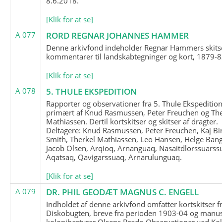
8.6.2018.
[Klik for at se]
A 077
RORD REGNAR JOHANNES HAMMER
Denne arkivfond indeholder Regnar Hammers skits
kommentarer til landskabtegninger og kort, 1879-8
[Klik for at se]
A 078
5. THULE EKSPEDITION
Rapporter og observationer fra 5. Thule Ekspedition
primært af Knud Rasmussen, Peter Freuchen og The
Mathiassen. Dertil kortskitser og skitser af dragter.
Deltagere: Knud Rasmussen, Peter Freuchen, Kaj Bir
Smith, Therkel Mathiassen, Leo Hansen, Helge Bang
Jacob Olsen, Arqioq, Arnanguaq, Nasaitdlorssuarss
Aqatsaq, Qavigarssuaq, Arnarulunguaq.
[Klik for at se]
A 079
DR. PHIL GEODÆT MAGNUS C. ENGELL
Indholdet af denne arkivfond omfatter kortskitser f
Diskobugten, breve fra perioden 1903-04 og manus
kolonibestyrer Olsens Brede-Observationer ved Ko