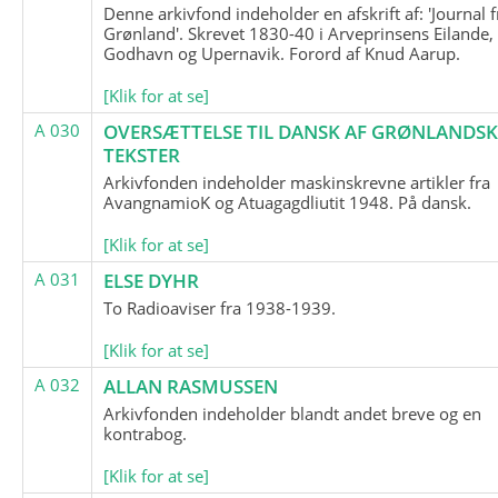
Denne arkivfond indeholder en afskrift af: 'Journal f
Grønland'. Skrevet 1830-40 i Arveprinsens Eilande,
Godhavn og Upernavik. Forord af Knud Aarup.
[Klik for at se]
A 030
OVERSÆTTELSE TIL DANSK AF GRØNLANDSK
TEKSTER
Arkivfonden indeholder maskinskrevne artikler fra
AvangnamioK og Atuagagdliutit 1948. På dansk.
[Klik for at se]
A 031
ELSE DYHR
To Radioaviser fra 1938-1939.
[Klik for at se]
A 032
ALLAN RASMUSSEN
Arkivfonden indeholder blandt andet breve og en
kontrabog.
[Klik for at se]