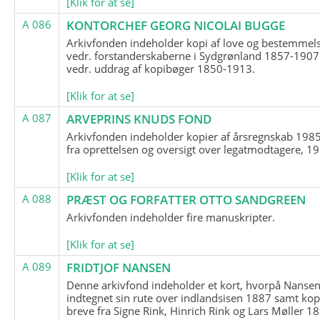
[Klik for at se]
A 086
KONTORCHEF GEORG NICOLAI BUGGE
Arkivfonden indeholder kopi af love og bestemmel
vedr. forstanderskaberne i Sydgrønland 1857-1907
vedr. uddrag af kopibøger 1850-1913.
[Klik for at se]
A 087
ARVEPRINS KNUDS FOND
Arkivfonden indeholder kopier af årsregnskab 1985
fra oprettelsen og oversigt over legatmodtagere, 1
[Klik for at se]
A 088
PRÆST OG FORFATTER OTTO SANDGREEN
Arkivfonden indeholder fire manuskripter.
[Klik for at se]
A 089
FRIDTJOF NANSEN
Denne arkivfond indeholder et kort, hvorpå Nansen
indtegnet sin rute over indlandsisen 1887 samt kop
breve fra Signe Rink, Hinrich Rink og Lars Møller 1