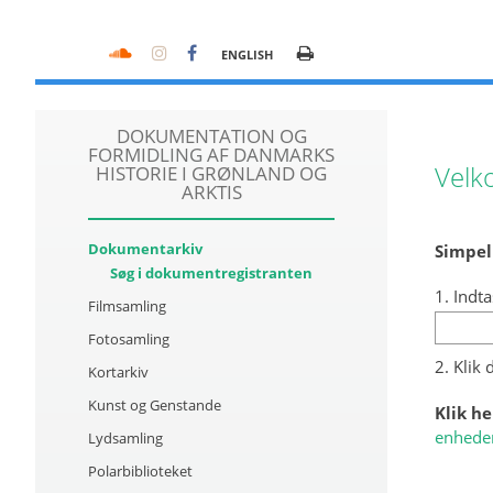
ENGLISH
DOKUMENTATION OG
FORMIDLING AF DANMARKS
Velk
HISTORIE I GRØNLAND OG
ARKTIS
Dokumentarkiv
Simpel
Søg i dokumentregistranten
1. Indta
Filmsamling
Fotosamling
2. Klik
Kortarkiv
Kunst og Genstande
Klik he
enhede
Lydsamling
Polarbiblioteket