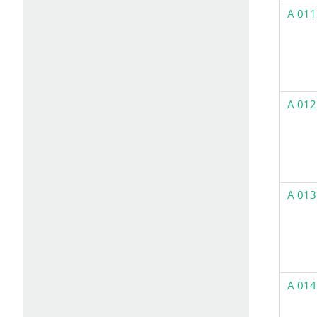
A 011
A 012
A 013
A 014