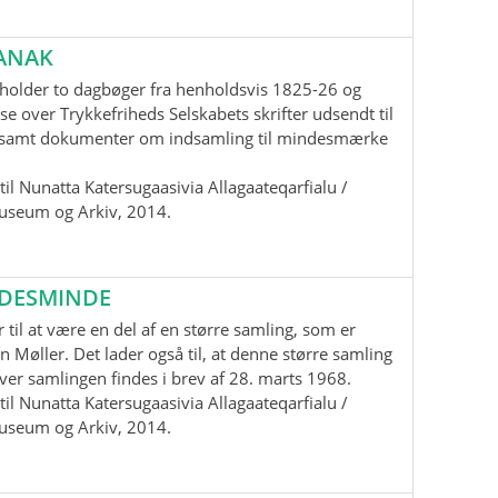
ANAK
holder to dagbøger fra henholdsvis 1825-26 og
se over Trykkefriheds Selskabets skrifter udsendt til
samt dokumenter om indsamling til mindesmærke
il Nunatta Katersugaasivia Allagaateqarfialu /
useum og Arkiv, 2014.
EDESMINDE
 til at være en del af en større samling, som er
n Møller. Det lader også til, at denne større samling
 over samlingen findes i brev af 28. marts 1968.
il Nunatta Katersugaasivia Allagaateqarfialu /
useum og Arkiv, 2014.