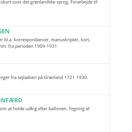
skort over det grønlandske sprog. Forarbejde til
SEN
r bl.a. korrespondancer, manuskripter, kort,
i mm. fra perioden 1909-1931
inger fra sejladsen på Grønland 1721-1930.
LONFÆRD
m at holde udkig efter ballonen. Tegning af