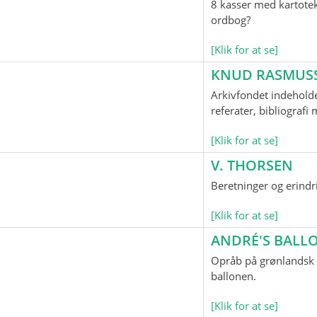
8 kasser med kartotek
ordbog?
[Klik for at se]
KNUD RASMUS
Arkivfondet indeholde
referater, bibliograf
[Klik for at se]
V. THORSEN
Beretninger og erindr
[Klik for at se]
ANDRÉ'S BAL
Opråb på grønlandsk o
ballonen.
[Klik for at se]