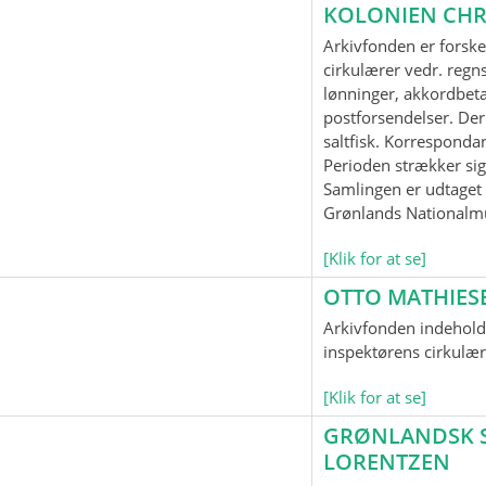
KOLONIEN CHR
Arkivfonden er forske
cirkulærer vedr. regnsk
lønninger, akkordbeta
postforsendelser. Der
saltfisk. Korrespond
Perioden strækker sig
Samlingen er udtaget t
Grønlands Nationalm
[Klik for at se]
OTTO MATHIES
Arkivfonden indeholde
inspektørens cirkulær
[Klik for at se]
GRØNLANDSK SP
LORENTZEN