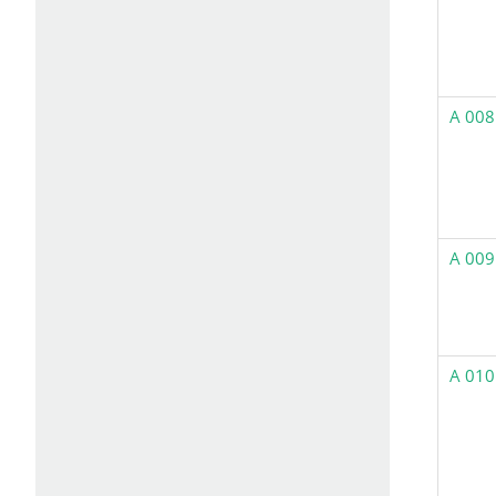
A 008
A 009
A 010