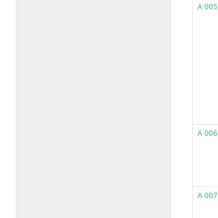
A 005
A 006
A 007