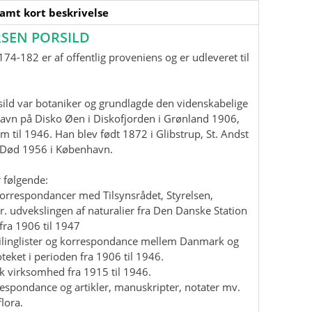
samt kort beskrivelse
SEN PORSILD
74-182 er af offentlig proveniens og er udleveret til
ild var botaniker og grundlagde den videnskabelige
havn på Disko Øen i Diskofjorden i Grønland 1906,
m til 1946. Han blev født 1872 i Glibstrup, St. Andst
. Død 1956 i København.
 følgende:
korrespondancer med Tilsynsrådet, Styrelsen,
r. udvekslingen af naturalier fra Den Danske Station
fra 1906 til 1947
mailinglister og korrespondance mellem Danmark og
teket i perioden fra 1906 til 1946.
isk virksomhed fra 1915 til 1946.
rrespondance og artikler, manuskripter, notater mv.
lora.