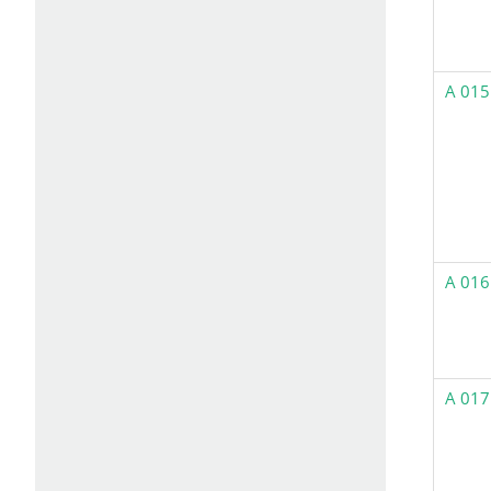
A 015
A 016
A 017