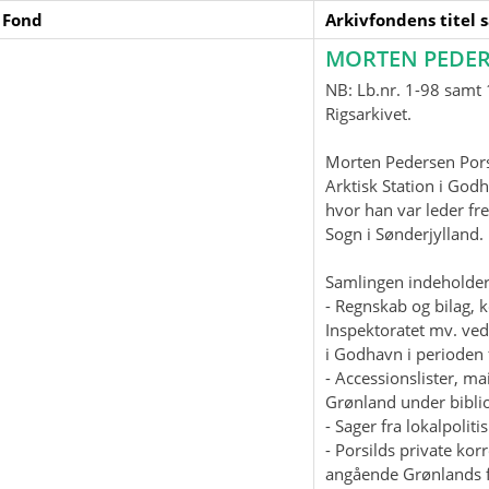
 Fond
Arkivfondens titel 
MORTEN PEDER
NB: Lb.nr. 1-98 samt 1
Rigsarkivet.
Morten Pedersen Pors
Arktisk Station i God
hvor han var leder fre
Sogn i Sønderjylland
Samlingen indeholder
- Regnskab og bilag, 
Inspektoratet mv. ved
i Godhavn i perioden 
- Accessionslister, 
Grønland under biblio
- Sager fra lokalpolit
- Porsilds private ko
angående Grønlands f