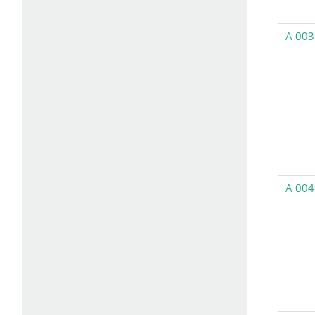
A 003
A 004