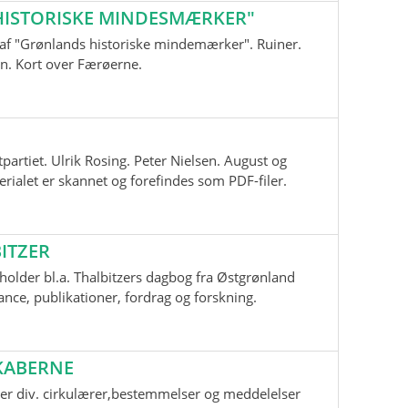
ISTORISKE MINDESMÆRKER"
nd af "Grønlands historiske mindemærker". Ruiner.
n. Kort over Færøerne.
tpartiet. Ulrik Rosing. Peter Nielsen. August og
ialet er skannet og forefindes som PDF-filer.
ITZER
older bl.a. Thalbitzers dagbog fra Østgrønland
ce, publikationer, fordrag og forskning.
KABERNE
er div. cirkulærer,bestemmelser og meddelelser