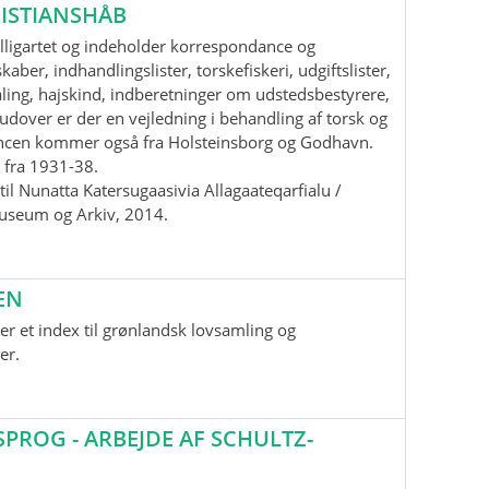
ISTIANSHÅB
lligartet og indeholder korrespondance og
aber, indhandlingslister, torskefiskeri, udgiftslister,
ling, hajskind, indberetninger om udstedsbestyrere,
udover er der en vejledning i behandling af torsk og
ancen kommer også fra Holsteinsborg og Godhavn.
 fra 1931-38.
il Nunatta Katersugaasivia Allagaateqarfialu /
useum og Arkiv, 2014.
EN
r et index til grønlandsk lovsamling og
er.
ROG - ARBEJDE AF SCHULTZ-