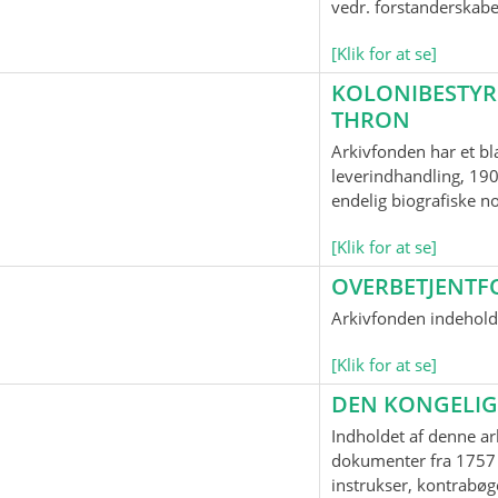
vedr. forstanderskab
[Klik for at se]
KOLONIBESTYR
THRON
Arkivfonden har et bl
leverindhandling, 190
endelig biografiske n
[Klik for at se]
OVERBETJENTF
Arkivfonden indeholde
[Klik for at se]
DEN KONGELIG
Indholdet af denne ar
dokumenter fra 1757 
instrukser, kontrabøge