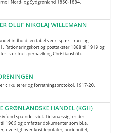
erne i Nord- og Sydgrønland 1860-1884.
ER OLUF NIKOLAJ WILLEMANN
andet indhold: en tabel vedr. spæk- tran- og
1. Rationeringskort og posttakster 1888 til 1919 og
oter især fra Upernavik og Christianshåb.
ORENINGEN
r cirkulærer og forretningsprotokol, 1917-20.
E GRØNLANDSKE HANDEL (KGH)
kivfond spænder vidt. Tidsmæssigt er der
til 1966 og omfatter dokumenter som bl.a.
r, oversigt over kostdeputater, anciennitet,