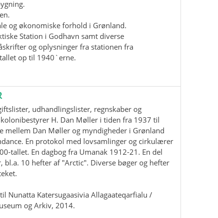
bygning.
en.
iale og økonomiske forhold i Grønland.
ktiske Station i Godhavn samt diverse
krifter og oplysninger fra stationen fra
allet op til 1940`erne.
R
ftslister, udhandlingslister, regnskaber og
kolonibestyrer H. Dan Møller i tiden fra 1937 til
e mellem Dan Møller og myndigheder i Grønland
ndance. En protokol med lovsamlinger og cirkulærer
00-tallet. En dagbog fra Umanak 1912-21. En del
, bl.a. 10 hefter af "Arctic". Diverse bøger og hefter
teket.
il Nunatta Katersugaasivia Allagaateqarfialu /
useum og Arkiv, 2014.