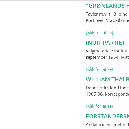
"GRØNLANDS H
Tavler m.v. til 3. bi
Kort over Nordatlante
[Klik for at se]
INUIT PARTIET
Valgmateriale for Inui
september 1964. Mater
[Klik for at se]
WILLIAM THALB
Denne arkivfond indeh
1905-06, korrespondan
[Klik for at se]
FORSTANDERS
Arkivfonden indehold