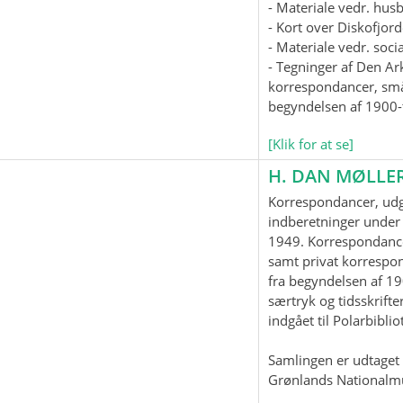
- Materiale vedr. hus
- Kort over Diskofjord
- Materiale vedr. soc
- Tegninger af Den Ar
korrespondancer, smås
begyndelsen af 1900-t
[Klik for at se]
H. DAN MØLLE
Korrespondancer, udgi
indberetninger under 
1949. Korrespondanc
samt privat korrespo
fra begyndelsen af 19
særtryk og tidsskrifter
indgået til Polarbiblio
Samlingen er udtaget t
Grønlands Nationalm