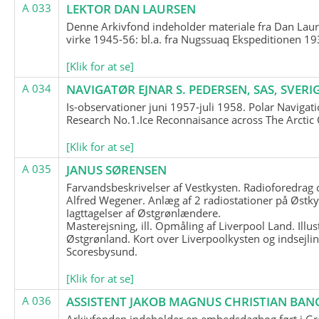
A 033
LEKTOR DAN LAURSEN
Denne Arkivfond indeholder materiale fra Dan Lau
virke 1945-56: bl.a. fra Nugssuaq Ekspeditionen 19
[Klik for at se]
A 034
NAVIGATØR EJNAR S. PEDERSEN, SAS, SVERI
Is-observationer juni 1957-juli 1958. Polar Navigat
Research No.1.Ice Reconnaisance across The Arctic
[Klik for at se]
A 035
JANUS SØRENSEN
Farvandsbeskrivelser af Vestkysten. Radioforedrag
Alfred Wegener. Anlæg af 2 radiostationer på Østky
Iagttagelser af Østgrønlændere.
Masterejsning, ill. Opmåling af Liverpool Land. Illus
Østgrønland. Kort over Liverpoolkysten og indsejlin
Scoresbysund.
[Klik for at se]
A 036
ASSISTENT JAKOB MAGNUS CHRISTIAN BAN
Arkivfonden indeholder en embedsdagbog ført i G