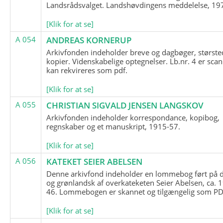
Landsrådsvalget. Landshøvdingens meddelelse, 19
[Klik for at se]
A 054
ANDREAS KORNERUP
Arkivfonden indeholder breve og dagbøger, største
kopier. Videnskabelige optegnelser. Lb.nr. 4 er sca
kan rekvireres som pdf.
[Klik for at se]
A 055
CHRISTIAN SIGVALD JENSEN LANGSKOV
Arkivfonden indeholder korrespondance, kopibog,
regnskaber og et manuskript, 1915-57.
[Klik for at se]
A 056
KATEKET SEIER ABELSEN
Denne arkivfond indeholder en lommebog ført på 
og grønlandsk af overkateketen Seier Abelsen, ca. 
46. Lommebogen er skannet og tilgængelig som PDF
[Klik for at se]