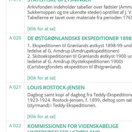
Arkivfonden indeholder tabeller over fødsler (Amma
Sukkertoppen og tre ukendte steder) opstillet af J. V
Tabellerne er lavet over materiale fra perioden 17
[Klik for at se]
A 020
DE ØSTGRØNLANDSKE EKSPEDITIONER 1898 
1. Ekspeditionen til Grønlands østkyst 1898-99 und
ledelse af G. Amdrup (Amdrupekspeditionen)
2. Skibsekspeditionen til Grønlands østkyst 1900 u
ledelse af G. Amdrup (Kystekspeditionen 1900)
(Carlsbergfondets ekspedition til Østgrønland).
[Klik for at se]
A 021
LOUIS ROSTOCK-JENSEN
Dagbog samt kopi af dagbog fra Teddy-Ekspedition
1923-1924. Rostock-Jensen, f. 1899, deltog som søl
(styrmand) i Teddy-Ekspeditionen.
[Klik for at se]
A 022
KOMMISSIONEN FOR VIDENSKABELIGE