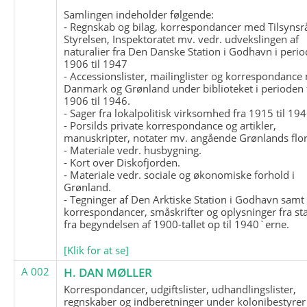
Samlingen indeholder følgende:
- Regnskab og bilag, korrespondancer med Tilsynsr
Styrelsen, Inspektoratet mv. vedr. udvekslingen af
naturalier fra Den Danske Station i Godhavn i perio
1906 til 1947
- Accessionslister, mailinglister og korrespondanc
Danmark og Grønland under biblioteket i perioden 
1906 til 1946.
- Sager fra lokalpolitisk virksomhed fra 1915 til 194
- Porsilds private korrespondance og artikler,
manuskripter, notater mv. angående Grønlands flor
- Materiale vedr. husbygning.
- Kort over Diskofjorden.
- Materiale vedr. sociale og økonomiske forhold i
Grønland.
- Tegninger af Den Arktiske Station i Godhavn samt
korrespondancer, småskrifter og oplysninger fra st
fra begyndelsen af 1900-tallet op til 1940`erne.
[Klik for at se]
A 002
H. DAN MØLLER
Korrespondancer, udgiftslister, udhandlingslister,
regnskaber og indberetninger under kolonibestyrer