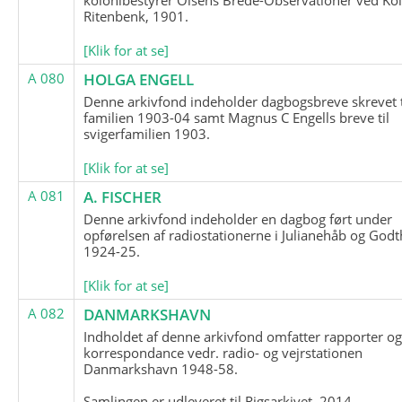
Ritenbenk, 1901.
[Klik for at se]
A 080
HOLGA ENGELL
Denne arkivfond indeholder dagbogsbreve skrevet t
familien 1903-04 samt Magnus C Engells breve til
svigerfamilien 1903.
[Klik for at se]
A 081
A. FISCHER
Denne arkivfond indeholder en dagbog ført under
opførelsen af radiostationerne i Julianehåb og Godt
1924-25.
[Klik for at se]
A 082
DANMARKSHAVN
Indholdet af denne arkivfond omfatter rapporter o
korrespondance vedr. radio- og vejrstationen
Danmarkshavn 1948-58.
Samlingen er udleveret til Rigsarkivet, 2014.