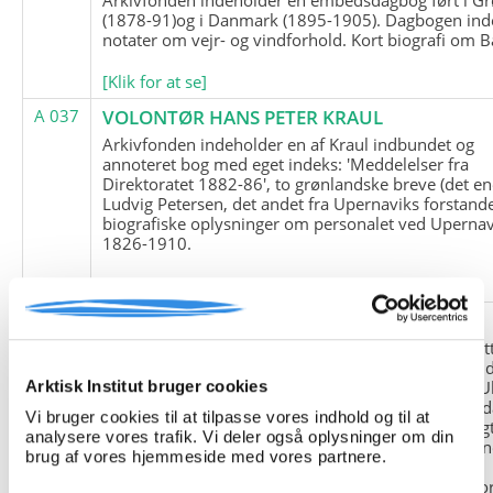
(1878-91)og i Danmark (1895-1905). Dagbogen ind
notater om vejr- og vindforhold. Kort biografi om B
[Klik for at se]
A 037
VOLONTØR HANS PETER KRAUL
Arkivfonden indeholder en af Kraul indbundet og
annoteret bog med eget indeks: 'Meddelelser fra
Direktoratet 1882-86', to grønlandske breve (det en
Ludvig Petersen, det andet fra Upernaviks forstand
biografiske oplysninger om personalet ved Upernav
1826-1910.
[Klik for at se]
A 038
FRIEDRICH LITTMANN
Denne arkivfond indeholder en kopi af Friedrich Li
upublicerede erindringer. Originalen befinder sig i 
tyske historiker Franz Selingers privatarkiv i byen U
Arktisk Institut bruger cookies
Tyskland. Friedrich Littmann var en af de tyske sold
Vi bruger cookies til at tilpasse vores indhold og til at
der var med i vejrstationen "Holzauge" i Hansa Bugt
analysere vores trafik. Vi deler også oplysninger om din
Nordøstgrønland under Anden Verdenskrig. Statio
brug af vores hjemmeside med vores partnere.
"Holzauge" blev opdaget af Nordøstgrønlands
Slædepatrulje med Eli Knudsen som medlem og ko