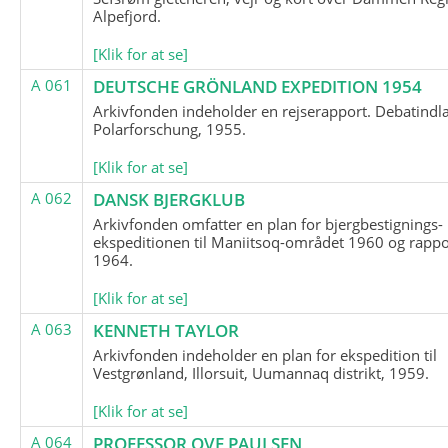
Alpefjord.
[Klik for at se]
A 061
DEUTSCHE GRÖNLAND EXPEDITION 1954
Arkivfonden indeholder en rejserapport. Debatindl
Polarforschung, 1955.
[Klik for at se]
A 062
DANSK BJERGKLUB
Arkivfonden omfatter en plan for bjergbestignings-
ekspeditionen til Maniitsoq-området 1960 og rappo
1964.
[Klik for at se]
A 063
KENNETH TAYLOR
Arkivfonden indeholder en plan for ekspedition til
Vestgrønland, Illorsuit, Uumannaq distrikt, 1959.
[Klik for at se]
A 064
PROFESSOR OVE PAULSEN