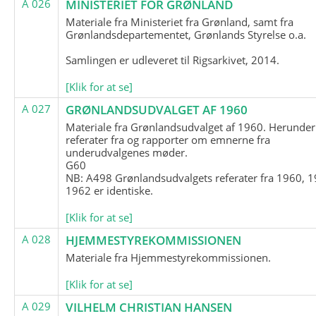
A 026
MINISTERIET FOR GRØNLAND
Materiale fra Ministeriet fra Grønland, samt fra
Grønlandsdepartementet, Grønlands Styrelse o.a.
Samlingen er udleveret til Rigsarkivet, 2014.
[Klik for at se]
A 027
GRØNLANDSUDVALGET AF 1960
Materiale fra Grønlandsudvalget af 1960. Herunder
referater fra og rapporter om emnerne fra
underudvalgenes møder.
G60
NB: A498 Grønlandsudvalgets referater fra 1960, 1
1962 er identiske.
[Klik for at se]
A 028
HJEMMESTYREKOMMISSIONEN
Materiale fra Hjemmestyrekommissionen.
[Klik for at se]
A 029
VILHELM CHRISTIAN HANSEN