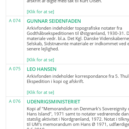
afskrift af digte med tak til Kurt Olsen.
[Klik for at se]
A 074
GUNNAR SEIDENFADEN
Arkivfonden indeholder topografiske notater fra
Godthåbsekspeditionen til Østgrønland, 1930-31.
materiale vedr. bl.a. Det Kgl. Danske Videnskabern
Selskab, Sidstnævnte materiale er indkommet ved 
senere lejlighed.
[Klik for at se]
A 075
LEO HANSEN
Arkivfonden indeholder korrespondance fra 5. Thul
Ekspedition i kopi og afskrift.
[Klik for at se]
A 076
UDENRIGSMINISTERIET
Kopi af "Memorandum on Denmark's Sovereignity 
Hans Island", 1971 samt to notater vedrørende dan
statslig aktivitet i Nordgrønland, 1972. Notat i tilkn
til UM's memorandum om Hans Ø 1971, udfærdige