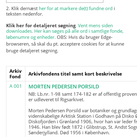
2. Klik dernæst
her for at markere de(t) fundne ord
i
teksten nedenfor.
Klik her for detaljeret søgning
. Vent mens siden
downloades. Her kan søges på alle ord i samtlige fonde,
løbenumre og enheder.
OBS: Hvis du bruger Edge-
browseren, så skal du pt. acceptere cookies for at kunne
bruge detaljeret søgning.
Arkiv
Arkivfondens titel samt kort beskrivelse
Fond
A 001
MORTEN PEDERSEN PORSILD
NB: Lb.nr. 1-98 samt 174-182 er af offentlig prove
er udleveret til Rigsarkivet.
Morten Pedersen Porsild var botaniker og grundla
videnskabelige Arktisk Station i Godhavn på Disko 
Diskofjorden i Grønland 1906, hvor han var leder fr
1946. Han blev født 1872 i Glibstrup, St. Andst Sogn
Sønderjylland. Død 1956 i København.