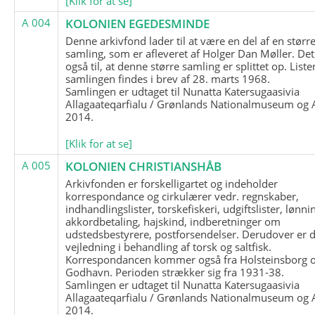
[Klik for at se]
A 004
KOLONIEN EGEDESMINDE
Denne arkivfond lader til at være en del af en størr
samling, som er afleveret af Holger Dan Møller. Det
også til, at denne større samling er splittet op. List
samlingen findes i brev af 28. marts 1968.
Samlingen er udtaget til Nunatta Katersugaasivia
Allagaateqarfialu / Grønlands Nationalmuseum og A
2014.
[Klik for at se]
A 005
KOLONIEN CHRISTIANSHÅB
Arkivfonden er forskelligartet og indeholder
korrespondance og cirkulærer vedr. regnskaber,
indhandlingslister, torskefiskeri, udgiftslister, lønni
akkordbetaling, hajskind, indberetninger om
udstedsbestyrere, postforsendelser. Derudover er 
vejledning i behandling af torsk og saltfisk.
Korrespondancen kommer også fra Holsteinsborg 
Godhavn. Perioden strækker sig fra 1931-38.
Samlingen er udtaget til Nunatta Katersugaasivia
Allagaateqarfialu / Grønlands Nationalmuseum og A
2014.