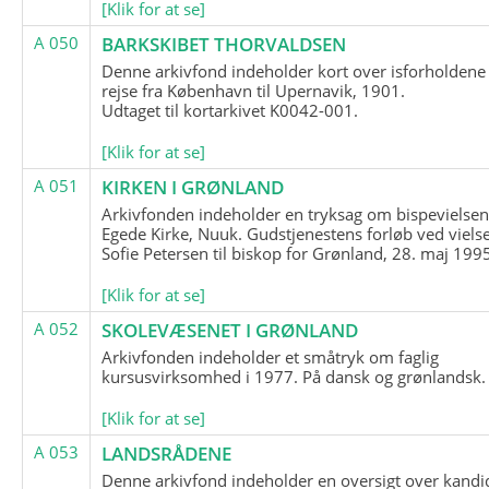
[Klik for at se]
A 050
BARKSKIBET THORVALDSEN
Denne arkivfond indeholder kort over isforholdene
rejse fra København til Upernavik, 1901.
Udtaget til kortarkivet K0042-001.
[Klik for at se]
A 051
KIRKEN I GRØNLAND
Arkivfonden indeholder en tryksag om bispevielsen
Egede Kirke, Nuuk. Gudstjenestens forløb ved viels
Sofie Petersen til biskop for Grønland, 28. maj 199
[Klik for at se]
A 052
SKOLEVÆSENET I GRØNLAND
Arkivfonden indeholder et småtryk om faglig
kursusvirksomhed i 1977. På dansk og grønlandsk.
[Klik for at se]
A 053
LANDSRÅDENE
Denne arkivfond indeholder en oversigt over kandid