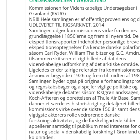
UNDERSØGELSER I GRØNLAND
Kommissionen for Videnskabelige Undersøgelser i
Grønland (KVUG).
NB!!! Hele samlingen er af offentlig proveniens og d
UDLEVERET TIL RIGSARKIVET, 2014.
Samlingen udgør kommissionens virke fra dennes
grundlæggelse i 1850’erne og frem til nyere tid. De
ekspeditionsrapporter indeholder personlige breve
ekspeditionsoptegnelser fra kendte danske polarfo
såsom Carl Ryder, William Thalbitzer og G.C. Amdru
tilsammen skitserer et rigt billede af datidens
videnskabelige udforskning af det arktiske område.
Ligeledes er der talrige referater fra kommissionen
årsmøder begynde i 1926 og frem til midten af 198
Samlingen byder også på originale forhandlingspro
og regnskabsbøger og afspejler vigtige politiske og
videnskabelige debatter såsom Østgrønlandssagen,
Koch-Affæren og oprettelsen af Thule Air Base. Sa
danner et særdeles historisk rigt og detaljeret billed
kommissions virke over de sidste 150 år samt dens
vigtigste aktørers rolle vedrørende danske
forskningsaktiviteter, og de forskelligartede kilder
appellerer samtidig til publikum med interesse for 
natur og social videnskabelig forskning i Grønland
kolonitiden.