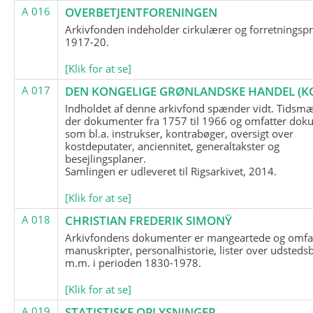
A 016
OVERBETJENTFORENINGEN
Arkivfonden indeholder cirkulærer og forretningspr
1917-20.
[Klik for at se]
A 017
DEN KONGELIGE GRØNLANDSKE HANDEL (K
Indholdet af denne arkivfond spænder vidt. Tidsmæ
der dokumenter fra 1757 til 1966 og omfatter dok
som bl.a. instrukser, kontrabøger, oversigt over
kostdeputater, anciennitet, generaltakster og
besejlingsplaner.
Samlingen er udleveret til Rigsarkivet, 2014.
[Klik for at se]
A 018
CHRISTIAN FREDERIK SIMONŸ
Arkivfondens dokumenter er mangeartede og omfa
manuskripter, personalhistorie, lister over udsteds
m.m. i perioden 1830-1978.
[Klik for at se]
A 019
STATISTISKE OPLYSNINGER