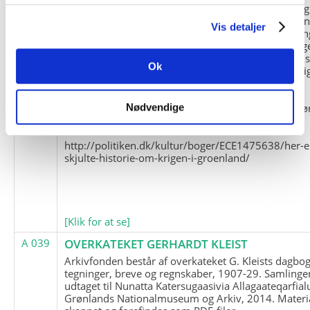
og Marius Jensen som medlem. Marius Jensens da
befinder sig i Militärhistorisches Museum i Dresde
Vis detaljer
(Tyskland). Kopierne af Friedrich Littmanns erindrin
klausuleret iht. aftalen med giveren og Franz Seling
Kontakt venligst Arktisk Instituts ledelse i forbinde
Ok
brugen af materialet til studie- og forskningsmæssi
formål.
Nedenunder findes et link til en presseartikel vedr
Nødvendige
historien om Nordøstgrønlands Slædepatrulje:
http://politiken.dk/kultur/boger/ECE1475638/her-e
skjulte-historie-om-krigen-i-groenland/
[Klik for at se]
A 039
OVERKATEKET GERHARDT KLEIST
Arkivfonden består af overkateket G. Kleists dagbog
tegninger, breve og regnskaber, 1907-29. Samlinge
udtaget til Nunatta Katersugaasivia Allagaateqarfial
Grønlands Nationalmuseum og Arkiv, 2014. Materia