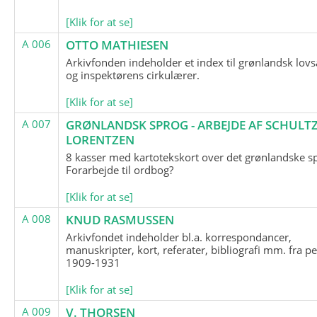
[Klik for at se]
A 006
OTTO MATHIESEN
Arkivfonden indeholder et index til grønlandsk lov
og inspektørens cirkulærer.
[Klik for at se]
A 007
GRØNLANDSK SPROG - ARBEJDE AF SCHULTZ
LORENTZEN
8 kasser med kartotekskort over det grønlandske s
Forarbejde til ordbog?
[Klik for at se]
A 008
KNUD RASMUSSEN
Arkivfondet indeholder bl.a. korrespondancer,
manuskripter, kort, referater, bibliografi mm. fra p
1909-1931
[Klik for at se]
A 009
V. THORSEN