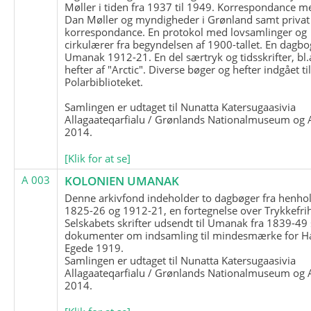
Møller i tiden fra 1937 til 1949. Korrespondance m
Dan Møller og myndigheder i Grønland samt privat
korrespondance. En protokol med lovsamlinger og
cirkulærer fra begyndelsen af 1900-tallet. En dagbo
Umanak 1912-21. En del særtryk og tidsskrifter, bl.
hefter af "Arctic". Diverse bøger og hefter indgået ti
Polarbiblioteket.
Samlingen er udtaget til Nunatta Katersugaasivia
Allagaateqarfialu / Grønlands Nationalmuseum og A
2014.
[Klik for at se]
A 003
KOLONIEN UMANAK
Denne arkivfond indeholder to dagbøger fra henhol
1825-26 og 1912-21, en fortegnelse over Trykkefri
Selskabets skrifter udsendt til Umanak fra 1839-49
dokumenter om indsamling til mindesmærke for H
Egede 1919.
Samlingen er udtaget til Nunatta Katersugaasivia
Allagaateqarfialu / Grønlands Nationalmuseum og A
2014.