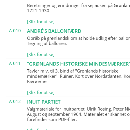
Beretninger og erindringer fra sejladsen på Grønla
1721-1930.
[Klik for at se]
A 010
ANDRÉ'S BALLONFÆRD
Opråb på grønlandsk om at holde udkig efter ballo
Tegning af ballonen.
[Klik for at se]
A 011
"GRØNLANDS HISTORISKE MINDESMÆRKER
Tavler m.v. til 3. bind af "Grønlands historiske
mindemærker". Ruiner. Kort over Nordatlanten. Kor
Færøerne.
[Klik for at se]
A 012
INUIT PARTIET
Valgmateriale for Inuitpartiet. Ulrik Rosing. Peter Ni
August og september 1964. Materialet er skannet o
forefindes som PDF-filer.