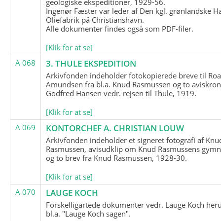
geologiske ekspeditioner, 1929-56.
Ingenør Fæster var leder af Den kgl. grønlandske H
Oliefabrik på Christianshavn.
Alle dokumenter findes også som PDF-filer.
[Klik for at se]
A 068
3. THULE EKSPEDITION
Arkivfonden indeholder fotokopierede breve til Roa
Amundsen fra bl.a. Knud Rasmussen og to aviskron
Godfred Hansen vedr. rejsen til Thule, 1919.
[Klik for at se]
A 069
KONTORCHEF A. CHRISTIAN LOUW
Arkivfonden indeholder et signeret fotografi af Knu
Rasmussen, avisudklip om Knud Rasmussens gymna
og to brev fra Knud Rasmussen, 1928-30.
[Klik for at se]
A 070
LAUGE KOCH
Forskelligartede dokumenter vedr. Lauge Koch her
bl.a. "Lauge Koch sagen".