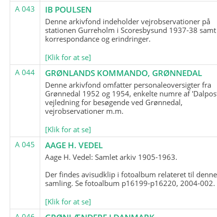
A 043
IB POULSEN
Denne arkivfond indeholder vejrobservationer på
stationen Gurreholm i Scoresbysund 1937-38 samt
korrespondance og erindringer.
[Klik for at se]
A 044
GRØNLANDS KOMMANDO, GRØNNEDAL
Denne arkivfond omfatter personaleoversigter fra
Grønnedal 1952 og 1954, enkelte numre af 'Dalpost
vejledning for besøgende ved Grønnedal,
vejrobservationer m.m.
[Klik for at se]
A 045
AAGE H. VEDEL
Aage H. Vedel: Samlet arkiv 1905-1963.
Der findes avisudklip i fotoalbum relateret til denn
samling. Se fotoalbum p16199-p16220, 2004-002.
[Klik for at se]
A 046