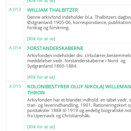
[Klik for at se]
A 013
WILLIAM THALBITZER
Denne arkivfond indeholder bl.a. Thalbitzers dagbo
Østgrønland 1905-06, korrespondance, publikation
fordrag og forskning.
[Klik for at se]
A 014
FORSTANDERSKABERNE
Arkivfonden indeholder div. cirkulærer,bestemmels
meddelelser vedr. forstanderskaberne i Nord- og
Sydgrønland 1860-1884.
[Klik for at se]
A 015
KOLONIBESTYRER OLUF NIKOLAJ WILLEMA
THRON
Arkivfonden har et blandet indhold: en tabel vedr.
tran- og leverindhandling, 1901. Rationeringskort o
posttakster 1888 til 1919 og endelig biografiske no
fra Upernavik og Christianshåb.
[Klik for at se]