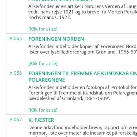
Arkivfonden er en artikel i Naturens Verden af Lau
vedr. hans rejse 1921 og to breve fra Morten Porsil
Kochs manus, 1922.
[Klik for at se]
A 065
FORENINGEN NORDEN
Arkivfonden indeholder kopier af 'Foreningen Nor
lister over lysbilledforedrag om Grønland, 1965-69'
[Klik for at se]
A 066
FORENINGEN TIL FREMME AF KUNDSKAB O
POLAREGNENE
Arkivfonden indeholder en fotokopi af 'Protokol for
Foreningen til Fremme af Kundskab om Polaregnene
Særdeleshed af Grønland, 1881-1909'.
[Klik for at se]
A 067
K. FÆSTER
Denne arkivfond indeholder breve, rapport om grø
marmor, liste over materiale indsamlet på forskelli