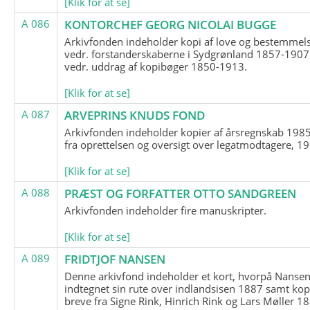
[Klik for at se]
A 086
KONTORCHEF GEORG NICOLAI BUGGE
Arkivfonden indeholder kopi af love og bestemmel
vedr. forstanderskaberne i Sydgrønland 1857-1907
vedr. uddrag af kopibøger 1850-1913.
[Klik for at se]
A 087
ARVEPRINS KNUDS FOND
Arkivfonden indeholder kopier af årsregnskab 1985
fra oprettelsen og oversigt over legatmodtagere, 1
[Klik for at se]
A 088
PRÆST OG FORFATTER OTTO SANDGREEN
Arkivfonden indeholder fire manuskripter.
[Klik for at se]
A 089
FRIDTJOF NANSEN
Denne arkivfond indeholder et kort, hvorpå Nansen
indtegnet sin rute over indlandsisen 1887 samt kop
breve fra Signe Rink, Hinrich Rink og Lars Møller 1