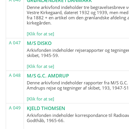
GRØNLÆNDERE I DANMARK
Denne arkivfond indeholder tre begravelsesbreve v
Vestre Kirkegaard, dateret 1932 og 1939, men med
fra 1882 + en artikel om den grønlandske afdeling 
kirkegården.
[Klik for at se]
A 047
M/S DISKO
Arkivfonden indeholder rejserapporter og tegninge
skibet, 1945-59.
[Klik for at se]
A 048
M/S G.C. AMDRUP
Denne arkivfond indeholder rapporter fra M/S G.C.
Amdrups rejse og tegninger af skibet, 193, 1947-51
[Klik for at se]
A 049
KJELD THOMSEN
Arkivfonden indeholder korrespondance til Radioav
Godthåb, 1965-66.