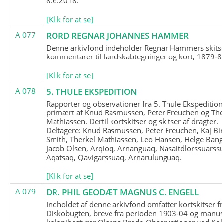
8.6.2018.
[Klik for at se]
A 077
RORD REGNAR JOHANNES HAMMER
Denne arkivfond indeholder Regnar Hammers skits
kommentarer til landskabtegninger og kort, 1879-8
[Klik for at se]
A 078
5. THULE EKSPEDITION
Rapporter og observationer fra 5. Thule Ekspedition
primært af Knud Rasmussen, Peter Freuchen og The
Mathiassen. Dertil kortskitser og skitser af dragter.
Deltagere: Knud Rasmussen, Peter Freuchen, Kaj Bir
Smith, Therkel Mathiassen, Leo Hansen, Helge Bang
Jacob Olsen, Arqioq, Arnanguaq, Nasaitdlorssuarss
Aqatsaq, Qavigarssuaq, Arnarulunguaq.
[Klik for at se]
A 079
DR. PHIL GEODÆT MAGNUS C. ENGELL
Indholdet af denne arkivfond omfatter kortskitser f
Diskobugten, breve fra perioden 1903-04 og manus
kolonibestyrer Olsens Brede-Observationer ved Ko