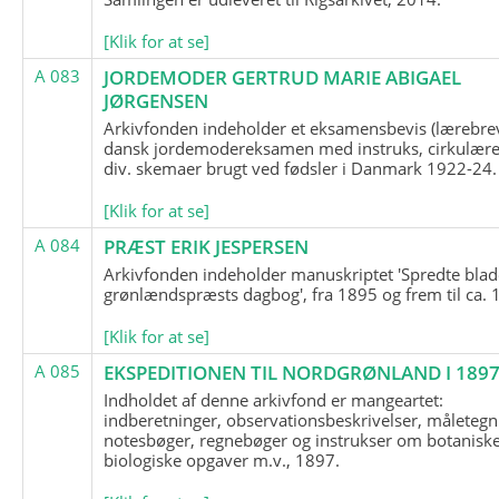
[Klik for at se]
A 083
JORDEMODER GERTRUD MARIE ABIGAEL
JØRGENSEN
Arkivfonden indeholder et eksamensbevis (lærebre
dansk jordemodereksamen med instruks, cirkulære
div. skemaer brugt ved fødsler i Danmark 1922-24.
[Klik for at se]
A 084
PRÆST ERIK JESPERSEN
Arkivfonden indeholder manuskriptet 'Spredte blad
grønlændspræsts dagbog', fra 1895 og frem til ca. 
[Klik for at se]
A 085
EKSPEDITIONEN TIL NORDGRØNLAND I 189
Indholdet af denne arkivfond er mangeartet:
indberetninger, observationsbeskrivelser, måletegn
notesbøger, regnebøger og instrukser om botanisk
biologiske opgaver m.v., 1897.