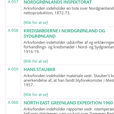
A 057
NORDGRØNLANDS INSPEKTORAT
Arkivfonden indeholder en liste over Nordgrønland
nettoproduktion, 1872-73.
[Klik for at se]
A 058
KREDSMØDERNE I NORDGRØNLAND OG
SYDGRØNLAND
Arkivfonden indeholder udskrifter af og erklæringer
forhandlings- og kredsmøder i Nord- og Sydgrønlan
1916-19.
[Klik for at se]
A 059
HANS STAUBER
Arkivfonden indeholder materiale vedr. Stauber's k
anerkendelse af, at han fandt blyforekomster i Mest
1957.
[Klik for at se]
A 060
NORTH EAST GREENLAND EXPEDITION 1960
Arkivfonden indeholder rapporter vedr. istemperatu
Sefsrøm gletcheren, vejr og kort over Dammen Reg