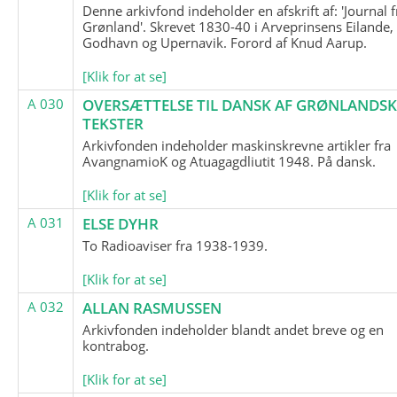
Denne arkivfond indeholder en afskrift af: 'Journal f
Grønland'. Skrevet 1830-40 i Arveprinsens Eilande,
Godhavn og Upernavik. Forord af Knud Aarup.
[Klik for at se]
A 030
OVERSÆTTELSE TIL DANSK AF GRØNLANDSK
TEKSTER
Arkivfonden indeholder maskinskrevne artikler fra
AvangnamioK og Atuagagdliutit 1948. På dansk.
[Klik for at se]
A 031
ELSE DYHR
To Radioaviser fra 1938-1939.
[Klik for at se]
A 032
ALLAN RASMUSSEN
Arkivfonden indeholder blandt andet breve og en
kontrabog.
[Klik for at se]