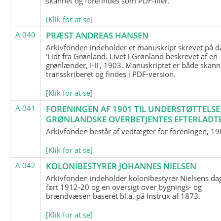
skannet og forefindes som PDF-filer.
[Klik for at se]
A 040
PRÆST ANDREAS HANSEN
Arkivfonden indeholder et manuskript skrevet på d
'Lidt fra Grønland. Livet i Grønland beskrevet af en
grønlænder, I-II', 1903. Manuskriptet er både skann
transskriberet og findes i PDF-version.
[Klik for at se]
A 041
FORENINGEN AF 1901 TIL UNDERSTØTTELSE
GRØNLANDSKE OVERBETJENTES EFTERLADT
Arkivfonden består af vedtægter for foreningen, 19
[Klik for at se]
A 042
KOLONIBESTYRER JOHANNES NIELSEN
Arkivfonden indeholder kolonibestyrer Nielsens d
ført 1912-20 og en oversigt over bygnings- og
brændvæsen baseret bl.a. på Instrux af 1873.
[Klik for at se]