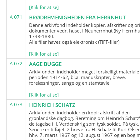
[Klik for at se]
A 071
BRØDREMENIGHEDEN FRA HERRNHUT
Denne arkivfond indeholder kopier, afskrifter og or
dokumenter vedr. huset i Neuherrnhut (Ny Herrnhut
1748-1880.
Alle filer haves også elektronisk (TIFF-filer)
[Klik for at se]
A 072
AAGE BUGGE
Arkivfonden indeholder meget forskelligt materiale 
perioden 1914-62, bl.a. manuskripter, breve,
forelæsninger, sange og en stamtavle.
[Klik for at se]
A 073
HEINRICH SCHATZ
Arkivfonden indeholder en kopi: afskrift af den
grønlandske dagbog. Beretning om Heinrich Schatz
deltagelse i II. Verdenskrig som tysk soldat. På tysk.
Senere er tilføjet: 2 breve fra H. Schatz til Kurt Olsen
hhv. 7. marts 1967 og 12. august 1967 og en bog 