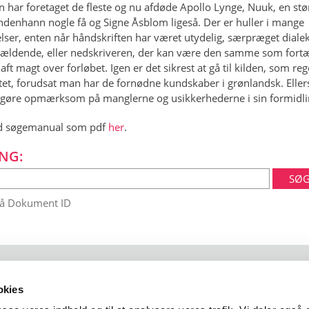
n har foretaget de fleste og nu afdøde Apollo Lynge, Nuuk, en stør
ndenhann nogle få og Signe Åsblom ligeså. Der er huller i mange
lser, enten når håndskriften har været utydelig, særpræget dialek
 gældende, eller nedskriveren, der kan være den samme som fortæ
aft magt over forløbet. Igen er det sikrest at gå til kilden, som reg
tet, forudsat man har de fornødne kundskaber i grønlandsk. Elle
gøre opmærksom på manglerne og usikkerhederne i sin formidli
 søgemanual som pdf
her
.
NG:
på Dokument ID
okies
 102
1401 København K
arktisk@arktisk.dk
+45 32315050