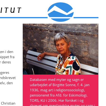
itut
en i den
ippet fra
r deres
n
ugeres
indskrevet
Databasen med myter og sagn er
elv, den
udarbejdet af Birgitte Sonne, f. 4. jan
1936, mag art i religionssociologi,
pensioneret fra Afd. for Eskimologi,
TORS, KU i 2006. Har forsket i og
 Christian
skrevet om grønlandske myter og sagn i