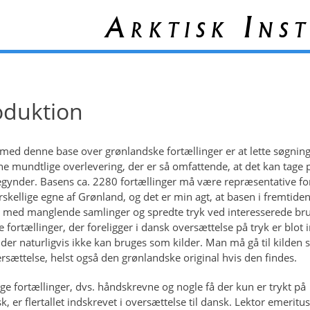
Arktisk Inst
oduktion
med denne base over grønlandske fortællinger er at lette søgning
e mundtlige overlevering, der er så omfattende, at det kan tage p
gynder. Basens ca. 2280 fortællinger må være repræsentative fo
orskellige egne af Grønland, og det er min agt, at basen i fremtide
 med manglende samlinger og spredte tryk ved interesserede br
e fortællinger, der foreligger i dansk oversættelse på tryk er blot 
 der naturligvis ikke kan bruges som kilder. Man må gå til kilden s
ersættelse, helst også den grønlandske original hvis den findes.
ige fortællinger, dvs. håndskrevne og nogle få der kun er trykt på
, er flertallet indskrevet i oversættelse til dansk. Lektor emeritus