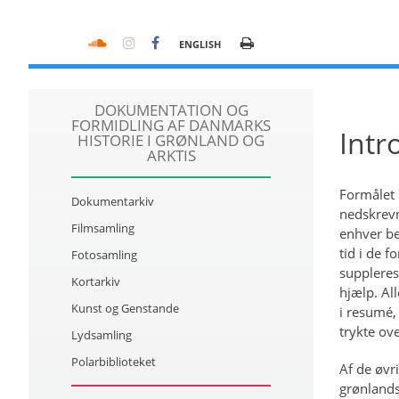
ENGLISH
DOKUMENTATION OG
FORMIDLING AF DANMARKS
Intr
HISTORIE I GRØNLAND OG
ARKTIS
Formålet 
Dokumentarkiv
nedskrevn
Filmsamling
enhver be
tid i de f
Fotosamling
suppleres
Kortarkiv
hjælp. All
Kunst og Genstande
i resumé,
trykte ov
Lydsamling
Polarbiblioteket
Af de øvr
grønlandsk