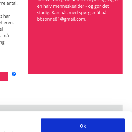
re antal,
en halv menneskealder - og gør det
stadig. Kan nås med spørgsmål på
t har
bbsonne81@gmail.com
.
lleren,
el
rs må
ng.
Åbningstider: mandag-fredag kl. 9-15.
Ok