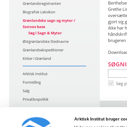
Berthelse
Grønlandsregistranten
Grethe Li
Biografisk Leksikon
oversætte
Grønlandske sagn og myter /
gjort sig
Sonnes base
ikke har h
Søg i Sagn & Myter
håndskrif
brugeren 
Østgrønlandske Stednavne
Grønlandsekspeditioner
Download
Kirker i Grønland
SØGNI
Arktisk Institut
Formidling
Søg 
Salg
Privatlivspolitik
Arktisk Institut bruger co
Strandgade