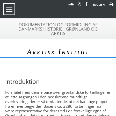
ENGLISH
DOKUMENTATION OG FORMIDLING AF
DANMARKS HISTORIE I GRØNLAND OG
ARKTIS
Arktisk Institut
Introduktion
Formålet med denne base over grønlandske fortællinger er
at lette søgningen i den nedskrevne mundtlige
overlevering, der er så omfattende, at det kan tage pippet
fra enhver begynder. Basens ca. 2280 fortællinger må
være repræsentative for deres tid i de forskellige egne af
Grønland, og det er min agt, at basen i fremtiden suppleres