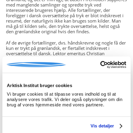
med manglende samlinger og spredte tryk ved
interesserede brugeres hjælp. Alle fortællinger, der
foreligger i dansk oversættelse på tryk er blot indskrevet i
resumé, der naturligvis ikke kan bruges som kilder. Man
må gå til kilden selv, den trykte oversættelse, helst også
den grønlandske original hvis den findes.
Af de øvrige fortællinger, dvs. håndskrevne og nogle få der
kun er trykt på grønlandsk, er flertallet indskrevet i
oversættelse til dansk. Lektor emeritus Christian
Berthelsen har foretaget de fleste og nu afdøde Apollo
Lynge, Nuuk, en større antal, Grethe Lindenhann nogle få
og Signe Åsblom ligeså. Der er huller i mange
oversættelser, enten når håndskriften har været utydelig,
særpræget dialekt har gjort sig gældende, eller
nedskriveren, der kan være den samme som fortælleren,
Arktisk Institut bruger cookies
ikke har haft magt over forløbet. Igen er det sikrest at gå til
Vi bruger cookies til at tilpasse vores indhold og til at
kilden, som regel håndskriftet, forudsat man har de
analysere vores trafik. Vi deler også oplysninger om din
fornødne kundskaber i grønlandsk. Ellers må brugeren
brug af vores hjemmeside med vores partnere.
gøre opmærksom på manglerne og usikkerhederne i sin
formidling.
Download søgemanual som pdf
her
.
Vis detaljer