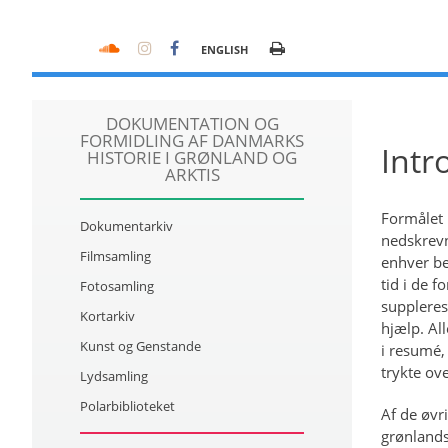
ENGLISH
DOKUMENTATION OG
FORMIDLING AF DANMARKS
Intr
HISTORIE I GRØNLAND OG
ARKTIS
Formålet 
Dokumentarkiv
nedskrevn
Filmsamling
enhver be
tid i de f
Fotosamling
suppleres
Kortarkiv
hjælp. All
Kunst og Genstande
i resumé,
trykte ov
Lydsamling
Polarbiblioteket
Af de øvr
grønlandsk