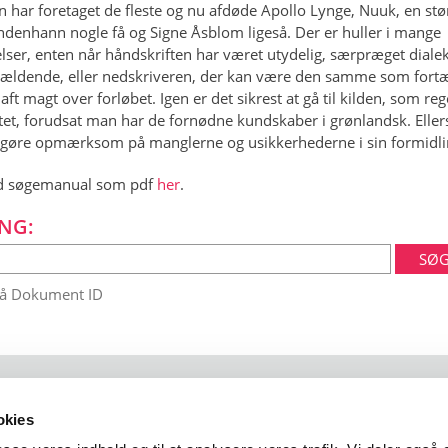
n har foretaget de fleste og nu afdøde Apollo Lynge, Nuuk, en stør
ndenhann nogle få og Signe Åsblom ligeså. Der er huller i mange
lser, enten når håndskriften har været utydelig, særpræget dialek
 gældende, eller nedskriveren, der kan være den samme som fortæ
aft magt over forløbet. Igen er det sikrest at gå til kilden, som reg
tet, forudsat man har de fornødne kundskaber i grønlandsk. Elle
gøre opmærksom på manglerne og usikkerhederne i sin formidli
 søgemanual som pdf
her
.
NG:
på Dokument ID
okies
 102
1401 København K
arktisk@arktisk.dk
+45 32315050