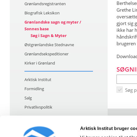
Berthelse
Grønlandsregistranten
Grethe Li
Biografisk Leksikon
oversætte
Grønlandske sagn og myter /
gjort sig
Sonnes base
ikke har h
Søg i Sagn & Myter
håndskrif
brugeren 
Østgrønlandske Stednavne
Grønlandsekspeditioner
Download
Kirker i Grønland
SØGNI
Arktisk Institut
Formidling
Søg 
Salg
Privatlivspolitik
Arktisk Institut bruger co
Strandgade