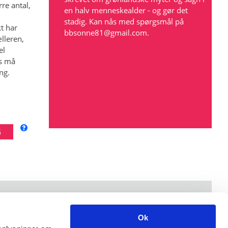
re antal,
en halv menneskealder - og gør det
stadig. Kan nås med spørgsmål på
t har
bbsonne81@gmail.com
.
lleren,
el
rs må
ng.
Åbningstider: mandag-fredag kl. 9-15.
Ok