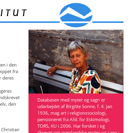
itut
en i den
ippet fra
r deres
n
ugeres
indskrevet
Databasen med myter og sagn er
elv, den
udarbejdet af Birgitte Sonne, f. 4. jan
1936, mag art i religionssociologi,
pensioneret fra Afd. for Eskimologi,
TORS, KU i 2006. Har forsket i og
 Christian
skrevet om grønlandske myter og sagn i