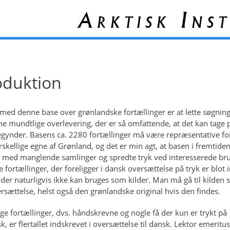
Arktisk Inst
oduktion
med denne base over grønlandske fortællinger er at lette søgning
e mundtlige overlevering, der er så omfattende, at det kan tage p
gynder. Basens ca. 2280 fortællinger må være repræsentative fo
orskellige egne af Grønland, og det er min agt, at basen i fremtide
 med manglende samlinger og spredte tryk ved interesserede br
e fortællinger, der foreligger i dansk oversættelse på tryk er blot 
 der naturligvis ikke kan bruges som kilder. Man må gå til kilden s
ersættelse, helst også den grønlandske original hvis den findes.
ige fortællinger, dvs. håndskrevne og nogle få der kun er trykt på
, er flertallet indskrevet i oversættelse til dansk. Lektor emeritus