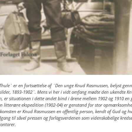
l Thule´ er en fortsættelse af ´Den unge Knud Rasmussen, belyst gen
kilder, 1893-1902´. Mens vi her i vidt omfang mødte den ukendte K
, er situationen i dette andet bind i årene mellem 1902 og 1910 en
n litterære ekspedition (1902-04) er genstand for stor opmærksomhe
mkomsten er Knud Rasmussen en offentlig person, kendt af Gud og 
gang til såvel pressen og forlagsverdenen som videnskabelige kreds
kontorer.