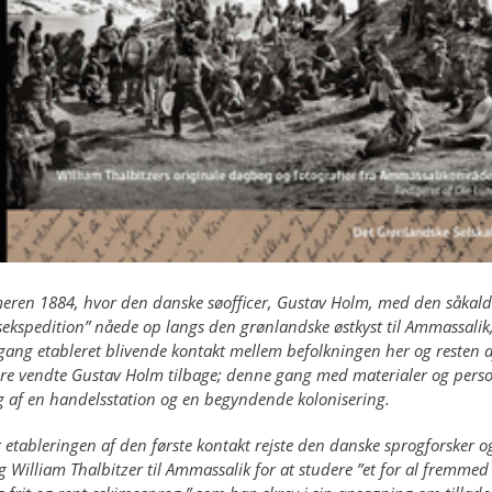
eren 1884, hvor den danske søofficer, Gustav Holm, med den såkald
ekspedition” nåede op langs den grønlandske østkyst til Ammassalik,
 gang etableret blivende kontakt mellem befolkningen her og resten a
ere vendte Gustav Holm tilbage; denne gang med materialer og person
 af en handelsstation og en begyndende kolonisering.
r etableringen af den første kontakt rejste den danske sprogforsker o
 William Thalbitzer til Ammassalik for at studere ”et for al fremmed