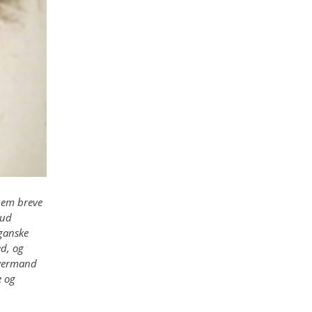
nem breve
nud
 ganske
d, og
hvermand
e og