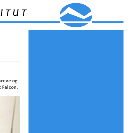
itut
breve og
 Falcon.