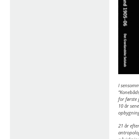
I sensomm
”Konebåds
for første
10 år sen
opbygning
21 år efte
antropolog