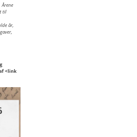
. Årene
 til
lde år,
pgaver,
g
f <link