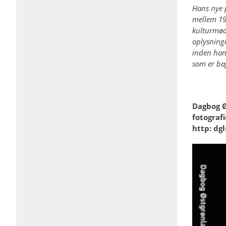
Hans nye p
mellem 190
kulturmøde
oplysninge
inden han 
som er ba
Dagbog Ø
fotograf
http: dg