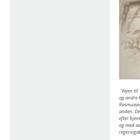
´Vejen ti
og andre 
Rasmussen
anden. De
efter hje
og med ad
regerings