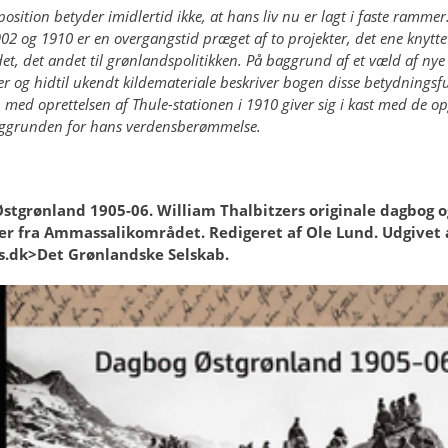
osition betyder imidlertid ikke, at hans liv nu er lagt i faste rammer
2 og 1910 er en overgangstid præget af to projekter, det ene knyttet
t, det andet til grønlandspolitikken. På baggrund af et væld af nye
r og hidtil ukendt kildemateriale beskriver bogen disse betydningsfu
med oprettelsen af Thule-stationen i 1910 giver sig i kast med de o
ggrunden for hans verdensberømmelse.
stgrønland 1905-06. William Thalbitzers originale dagbog o
ier fra Ammassalikområdet. Redigeret af Ole Lund. Udgivet a
ls.dk>Det Grønlandske Selskab.