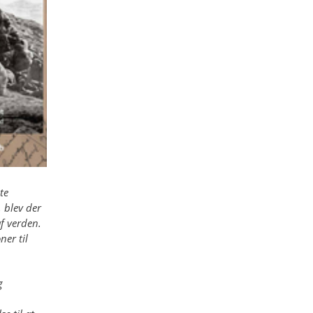
te
 blev der
f verden.
er til
g