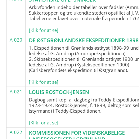
Arkivfonden indeholder tabeller over fødsler (Amma
Sukkertoppen og tre ukendte steder) opstillet af J. V
Tabellerne er lavet over materiale fra perioden 17
[Klik for at se]
A 020
DE ØSTGRØNLANDSKE EKSPEDITIONER 1898 
1. Ekspeditionen til Grønlands østkyst 1898-99 und
ledelse af G. Amdrup (Amdrupekspeditionen)
2. Skibsekspeditionen til Grønlands østkyst 1900 u
ledelse af G. Amdrup (Kystekspeditionen 1900)
(Carlsbergfondets ekspedition til Østgrønland).
[Klik for at se]
A 021
LOUIS ROSTOCK-JENSEN
Dagbog samt kopi af dagbog fra Teddy-Ekspedition
1923-1924. Rostock-Jensen, f. 1899, deltog som søl
(styrmand) i Teddy-Ekspeditionen.
[Klik for at se]
A 022
KOMMISSIONEN FOR VIDENSKABELIGE