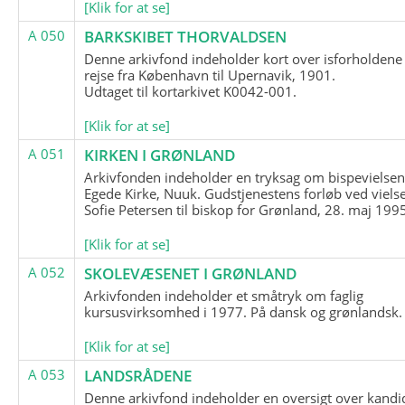
[Klik for at se]
A 050
BARKSKIBET THORVALDSEN
Denne arkivfond indeholder kort over isforholdene
rejse fra København til Upernavik, 1901.
Udtaget til kortarkivet K0042-001.
[Klik for at se]
A 051
KIRKEN I GRØNLAND
Arkivfonden indeholder en tryksag om bispevielsen
Egede Kirke, Nuuk. Gudstjenestens forløb ved viels
Sofie Petersen til biskop for Grønland, 28. maj 199
[Klik for at se]
A 052
SKOLEVÆSENET I GRØNLAND
Arkivfonden indeholder et småtryk om faglig
kursusvirksomhed i 1977. På dansk og grønlandsk.
[Klik for at se]
A 053
LANDSRÅDENE
Denne arkivfond indeholder en oversigt over kandid