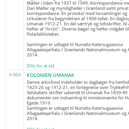
Møller i tiden fra 1937 til 1949. Korrespondance m
Dan Møller og myndigheder i Grønland samt privat
korrespondance. En protokol med lovsamlinger og
cirkulærer fra begyndelsen af 1900-tallet. En dagbo
Umanak 1912-21. En del særtryk og tidsskrifter, bl.
hefter af "Arctic". Diverse bøger og hefter indgået ti
Polarbiblioteket.
Samlingen er udtaget til Nunatta Katersugaasivia
Allagaateqarfialu / Grønlands Nationalmuseum og A
2014.
[Klik for at se]
A 003
KOLONIEN UMANAK
Denne arkivfond indeholder to dagbøger fra henhol
1825-26 og 1912-21, en fortegnelse over Trykkefri
Selskabets skrifter udsendt til Umanak fra 1839-49
dokumenter om indsamling til mindesmærke for H
Egede 1919.
Samlingen er udtaget til Nunatta Katersugaasivia
Allagaateqarfialu / Grønlands Nationalmuseum og A
2014.