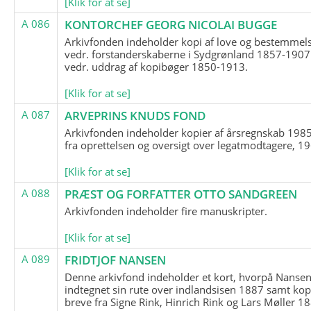
[Klik for at se]
A 086
KONTORCHEF GEORG NICOLAI BUGGE
Arkivfonden indeholder kopi af love og bestemmel
vedr. forstanderskaberne i Sydgrønland 1857-1907
vedr. uddrag af kopibøger 1850-1913.
[Klik for at se]
A 087
ARVEPRINS KNUDS FOND
Arkivfonden indeholder kopier af årsregnskab 1985
fra oprettelsen og oversigt over legatmodtagere, 1
[Klik for at se]
A 088
PRÆST OG FORFATTER OTTO SANDGREEN
Arkivfonden indeholder fire manuskripter.
[Klik for at se]
A 089
FRIDTJOF NANSEN
Denne arkivfond indeholder et kort, hvorpå Nansen
indtegnet sin rute over indlandsisen 1887 samt kop
breve fra Signe Rink, Hinrich Rink og Lars Møller 1