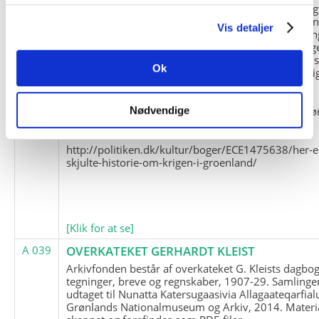
og Marius Jensen som medlem. Marius Jensens da
befinder sig i Militärhistorisches Museum i Dresde
Vis detaljer
(Tyskland). Kopierne af Friedrich Littmanns erindrin
klausuleret iht. aftalen med giveren og Franz Seling
Kontakt venligst Arktisk Instituts ledelse i forbinde
Ok
brugen af materialet til studie- og forskningsmæssi
formål.
Nedenunder findes et link til en presseartikel vedr
Nødvendige
historien om Nordøstgrønlands Slædepatrulje:
http://politiken.dk/kultur/boger/ECE1475638/her-e
skjulte-historie-om-krigen-i-groenland/
[Klik for at se]
A 039
OVERKATEKET GERHARDT KLEIST
Arkivfonden består af overkateket G. Kleists dagbog
tegninger, breve og regnskaber, 1907-29. Samlinge
udtaget til Nunatta Katersugaasivia Allagaateqarfial
Grønlands Nationalmuseum og Arkiv, 2014. Materia