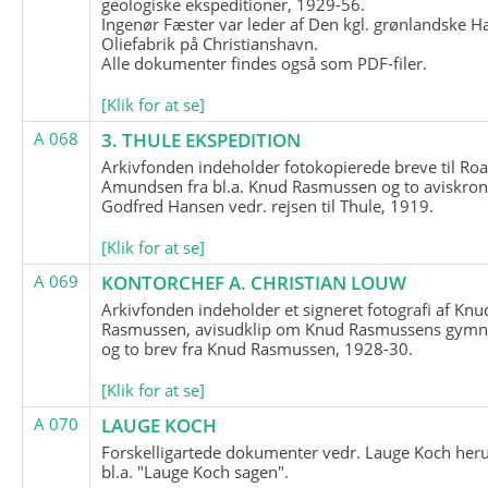
geologiske ekspeditioner, 1929-56.
Ingenør Fæster var leder af Den kgl. grønlandske H
Oliefabrik på Christianshavn.
Alle dokumenter findes også som PDF-filer.
[Klik for at se]
A 068
3. THULE EKSPEDITION
Arkivfonden indeholder fotokopierede breve til Roa
Amundsen fra bl.a. Knud Rasmussen og to aviskron
Godfred Hansen vedr. rejsen til Thule, 1919.
[Klik for at se]
A 069
KONTORCHEF A. CHRISTIAN LOUW
Arkivfonden indeholder et signeret fotografi af Knu
Rasmussen, avisudklip om Knud Rasmussens gymna
og to brev fra Knud Rasmussen, 1928-30.
[Klik for at se]
A 070
LAUGE KOCH
Forskelligartede dokumenter vedr. Lauge Koch her
bl.a. "Lauge Koch sagen".