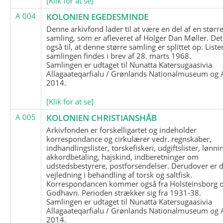
[Klik for at se]
A 004
KOLONIEN EGEDESMINDE
Denne arkivfond lader til at være en del af en størr
samling, som er afleveret af Holger Dan Møller. Det
også til, at denne større samling er splittet op. List
samlingen findes i brev af 28. marts 1968.
Samlingen er udtaget til Nunatta Katersugaasivia
Allagaateqarfialu / Grønlands Nationalmuseum og A
2014.
[Klik for at se]
A 005
KOLONIEN CHRISTIANSHÅB
Arkivfonden er forskelligartet og indeholder
korrespondance og cirkulærer vedr. regnskaber,
indhandlingslister, torskefiskeri, udgiftslister, lønni
akkordbetaling, hajskind, indberetninger om
udstedsbestyrere, postforsendelser. Derudover er 
vejledning i behandling af torsk og saltfisk.
Korrespondancen kommer også fra Holsteinsborg 
Godhavn. Perioden strækker sig fra 1931-38.
Samlingen er udtaget til Nunatta Katersugaasivia
Allagaateqarfialu / Grønlands Nationalmuseum og A
2014.