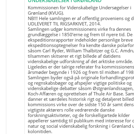
UNDERSØGELSER I GRØNLAND
Kommissionen for Videnskabelige Undersøgelser i
Grønland (KVUG).
NB!!! Hele samlingen er af offentlig proveniens og d
UDLEVERET TIL RIGSARKIVET, 2014.
Samlingen udgør kommissionens virke fra dennes
grundlæggelse i 1850’erne og frem til nyere tid. De
ekspeditionsrapporter indeholder personlige breve
ekspeditionsoptegnelser fra kendte danske polarfo
såsom Carl Ryder, William Thalbitzer og G.C. Amdru
tilsammen skitserer et rigt billede af datidens
videnskabelige udforskning af det arktiske område.
Ligeledes er der talrige referater fra kommissionen
årsmøder begynde i 1926 og frem til midten af 198
Samlingen byder også på originale forhandlingspro
og regnskabsbøger og afspejler vigtige politiske og
videnskabelige debatter såsom Østgrønlandssagen,
Koch-Affæren og oprettelsen af Thule Air Base. Sa
danner et særdeles historisk rigt og detaljeret billed
kommissions virke over de sidste 150 år samt dens
vigtigste aktørers rolle vedrørende danske
forskningsaktiviteter, og de forskelligartede kilder
appellerer samtidig til publikum med interesse for 
natur og social videnskabelig forskning i Grønland
kolonitiden.