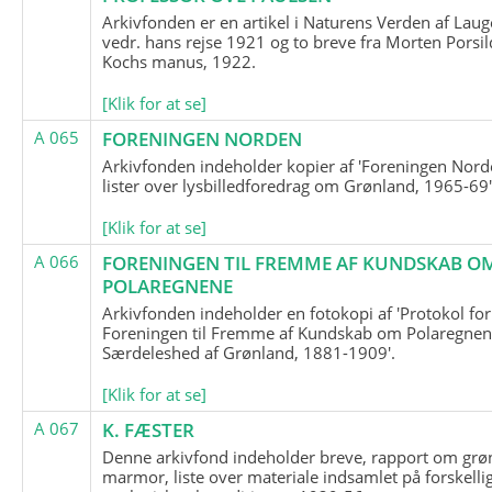
Arkivfonden er en artikel i Naturens Verden af Lau
vedr. hans rejse 1921 og to breve fra Morten Porsil
Kochs manus, 1922.
[Klik for at se]
A 065
FORENINGEN NORDEN
Arkivfonden indeholder kopier af 'Foreningen Nor
lister over lysbilledforedrag om Grønland, 1965-69'
[Klik for at se]
A 066
FORENINGEN TIL FREMME AF KUNDSKAB O
POLAREGNENE
Arkivfonden indeholder en fotokopi af 'Protokol for
Foreningen til Fremme af Kundskab om Polaregnene
Særdeleshed af Grønland, 1881-1909'.
[Klik for at se]
A 067
K. FÆSTER
Denne arkivfond indeholder breve, rapport om grø
marmor, liste over materiale indsamlet på forskelli