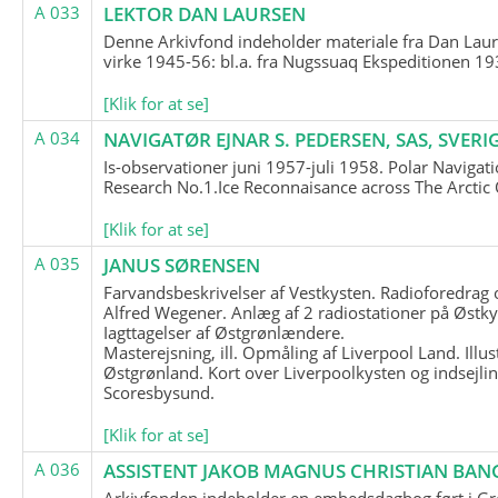
A 033
LEKTOR DAN LAURSEN
Denne Arkivfond indeholder materiale fra Dan Lau
virke 1945-56: bl.a. fra Nugssuaq Ekspeditionen 19
[Klik for at se]
A 034
NAVIGATØR EJNAR S. PEDERSEN, SAS, SVERI
Is-observationer juni 1957-juli 1958. Polar Navigat
Research No.1.Ice Reconnaisance across The Arctic
[Klik for at se]
A 035
JANUS SØRENSEN
Farvandsbeskrivelser af Vestkysten. Radioforedrag
Alfred Wegener. Anlæg af 2 radiostationer på Østky
Iagttagelser af Østgrønlændere.
Masterejsning, ill. Opmåling af Liverpool Land. Illus
Østgrønland. Kort over Liverpoolkysten og indsejlin
Scoresbysund.
[Klik for at se]
A 036
ASSISTENT JAKOB MAGNUS CHRISTIAN BAN
Arkivfonden indeholder en embedsdagbog ført i G