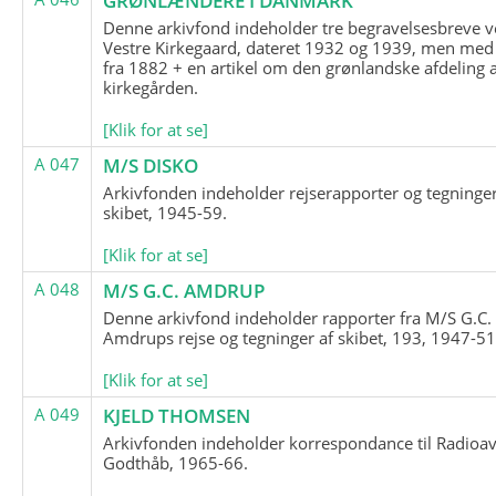
GRØNLÆNDERE I DANMARK
Denne arkivfond indeholder tre begravelsesbreve v
Vestre Kirkegaard, dateret 1932 og 1939, men med
fra 1882 + en artikel om den grønlandske afdeling 
kirkegården.
[Klik for at se]
A 047
M/S DISKO
Arkivfonden indeholder rejserapporter og tegninge
skibet, 1945-59.
[Klik for at se]
A 048
M/S G.C. AMDRUP
Denne arkivfond indeholder rapporter fra M/S G.C.
Amdrups rejse og tegninger af skibet, 193, 1947-51
[Klik for at se]
A 049
KJELD THOMSEN
Arkivfonden indeholder korrespondance til Radioav
Godthåb, 1965-66.