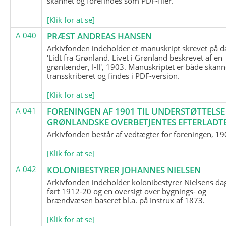
skannet og forefindes som PDF-filer.
[Klik for at se]
A 040
PRÆST ANDREAS HANSEN
Arkivfonden indeholder et manuskript skrevet på d
'Lidt fra Grønland. Livet i Grønland beskrevet af en
grønlænder, I-II', 1903. Manuskriptet er både skann
transskriberet og findes i PDF-version.
[Klik for at se]
A 041
FORENINGEN AF 1901 TIL UNDERSTØTTELSE
GRØNLANDSKE OVERBETJENTES EFTERLADT
Arkivfonden består af vedtægter for foreningen, 19
[Klik for at se]
A 042
KOLONIBESTYRER JOHANNES NIELSEN
Arkivfonden indeholder kolonibestyrer Nielsens d
ført 1912-20 og en oversigt over bygnings- og
brændvæsen baseret bl.a. på Instrux af 1873.
[Klik for at se]