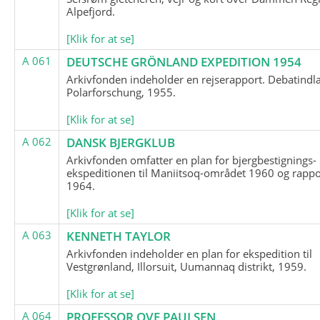
Alpefjord.
[Klik for at se]
A 061
DEUTSCHE GRÖNLAND EXPEDITION 1954
Arkivfonden indeholder en rejserapport. Debatindl
Polarforschung, 1955.
[Klik for at se]
A 062
DANSK BJERGKLUB
Arkivfonden omfatter en plan for bjergbestignings-
ekspeditionen til Maniitsoq-området 1960 og rappo
1964.
[Klik for at se]
A 063
KENNETH TAYLOR
Arkivfonden indeholder en plan for ekspedition til
Vestgrønland, Illorsuit, Uumannaq distrikt, 1959.
[Klik for at se]
A 064
PROFESSOR OVE PAULSEN