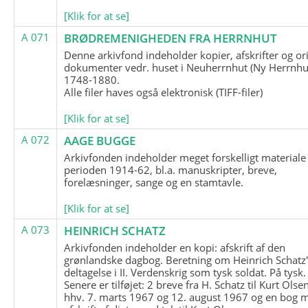
[Klik for at se]
A 071
BRØDREMENIGHEDEN FRA HERRNHUT
Denne arkivfond indeholder kopier, afskrifter og or
dokumenter vedr. huset i Neuherrnhut (Ny Herrnhut
1748-1880.
Alle filer haves også elektronisk (TIFF-filer)
[Klik for at se]
A 072
AAGE BUGGE
Arkivfonden indeholder meget forskelligt materiale 
perioden 1914-62, bl.a. manuskripter, breve,
forelæsninger, sange og en stamtavle.
[Klik for at se]
A 073
HEINRICH SCHATZ
Arkivfonden indeholder en kopi: afskrift af den
grønlandske dagbog. Beretning om Heinrich Schatz
deltagelse i II. Verdenskrig som tysk soldat. På tysk.
Senere er tilføjet: 2 breve fra H. Schatz til Kurt Olsen
hhv. 7. marts 1967 og 12. august 1967 og en bog 