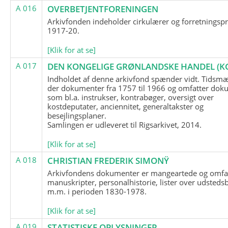
A 016
OVERBETJENTFORENINGEN
Arkivfonden indeholder cirkulærer og forretningspr
1917-20.
[Klik for at se]
A 017
DEN KONGELIGE GRØNLANDSKE HANDEL (K
Indholdet af denne arkivfond spænder vidt. Tidsmæ
der dokumenter fra 1757 til 1966 og omfatter dok
som bl.a. instrukser, kontrabøger, oversigt over
kostdeputater, anciennitet, generaltakster og
besejlingsplaner.
Samlingen er udleveret til Rigsarkivet, 2014.
[Klik for at se]
A 018
CHRISTIAN FREDERIK SIMONŸ
Arkivfondens dokumenter er mangeartede og omfa
manuskripter, personalhistorie, lister over udsteds
m.m. i perioden 1830-1978.
[Klik for at se]
A 019
STATISTISKE OPLYSNINGER