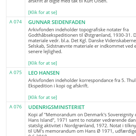
afskrift af digte med tak til Kurt Olsen.
[Klik for at se]
A 074
GUNNAR SEIDENFADEN
Arkivfonden indeholder topografiske notater fra
Godthåbsekspeditionen til Østgrønland, 1930-31.
materiale vedr. bl.a. Det Kgl. Danske Videnskabern
Selskab, Sidstnævnte materiale er indkommet ved 
senere lejlighed.
[Klik for at se]
A 075
LEO HANSEN
Arkivfonden indeholder korrespondance fra 5. Thul
Ekspedition i kopi og afskrift.
[Klik for at se]
A 076
UDENRIGSMINISTERIET
Kopi af "Memorandum on Denmark's Sovereignity 
Hans Island", 1971 samt to notater vedrørende dan
statslig aktivitet i Nordgrønland, 1972. Notat i tilkn
til UM's memorandum om Hans Ø 1971, udfærdige