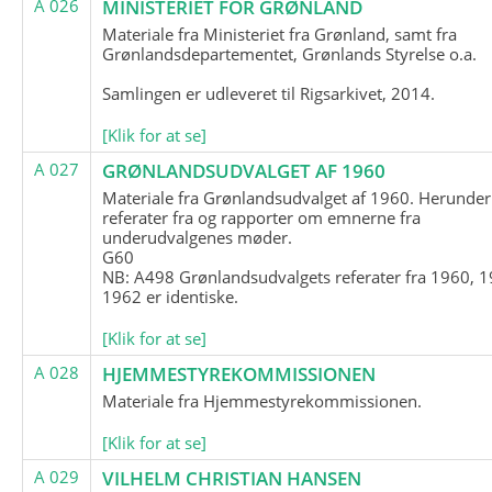
A 026
MINISTERIET FOR GRØNLAND
Materiale fra Ministeriet fra Grønland, samt fra
Grønlandsdepartementet, Grønlands Styrelse o.a.
Samlingen er udleveret til Rigsarkivet, 2014.
[Klik for at se]
A 027
GRØNLANDSUDVALGET AF 1960
Materiale fra Grønlandsudvalget af 1960. Herunder
referater fra og rapporter om emnerne fra
underudvalgenes møder.
G60
NB: A498 Grønlandsudvalgets referater fra 1960, 1
1962 er identiske.
[Klik for at se]
A 028
HJEMMESTYREKOMMISSIONEN
Materiale fra Hjemmestyrekommissionen.
[Klik for at se]
A 029
VILHELM CHRISTIAN HANSEN