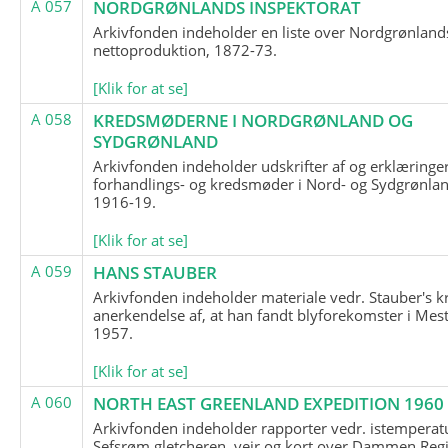
A 057
NORDGRØNLANDS INSPEKTORAT
Arkivfonden indeholder en liste over Nordgrønland
nettoproduktion, 1872-73.
[Klik for at se]
A 058
KREDSMØDERNE I NORDGRØNLAND OG
SYDGRØNLAND
Arkivfonden indeholder udskrifter af og erklæringer
forhandlings- og kredsmøder i Nord- og Sydgrønlan
1916-19.
[Klik for at se]
A 059
HANS STAUBER
Arkivfonden indeholder materiale vedr. Stauber's k
anerkendelse af, at han fandt blyforekomster i Mest
1957.
[Klik for at se]
A 060
NORTH EAST GREENLAND EXPEDITION 1960
Arkivfonden indeholder rapporter vedr. istemperatu
Sefsrøm gletcheren, vejr og kort over Dammen Reg