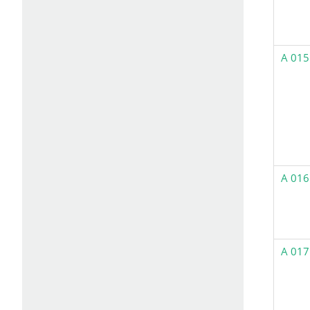
A 015
A 016
A 017