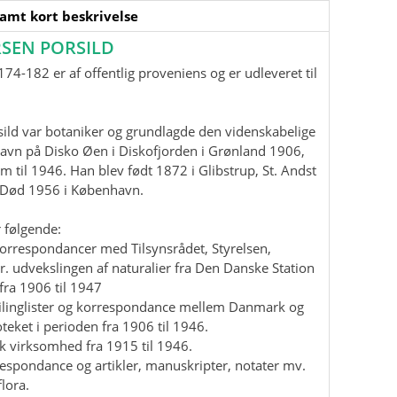
samt kort beskrivelse
SEN PORSILD
74-182 er af offentlig proveniens og er udleveret til
ild var botaniker og grundlagde den videnskabelige
havn på Disko Øen i Diskofjorden i Grønland 1906,
m til 1946. Han blev født 1872 i Glibstrup, St. Andst
. Død 1956 i København.
 følgende:
korrespondancer med Tilsynsrådet, Styrelsen,
r. udvekslingen af naturalier fra Den Danske Station
fra 1906 til 1947
mailinglister og korrespondance mellem Danmark og
teket i perioden fra 1906 til 1946.
isk virksomhed fra 1915 til 1946.
rrespondance og artikler, manuskripter, notater mv.
lora.