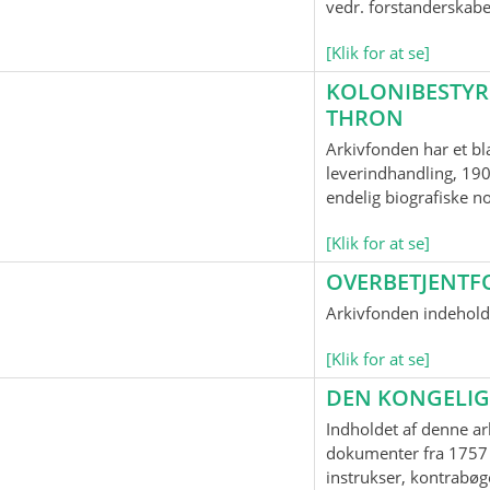
vedr. forstanderskab
[Klik for at se]
KOLONIBESTYR
THRON
Arkivfonden har et bl
leverindhandling, 190
endelig biografiske n
[Klik for at se]
OVERBETJENTF
Arkivfonden indeholde
[Klik for at se]
DEN KONGELIG
Indholdet af denne ar
dokumenter fra 1757 
instrukser, kontrabøge