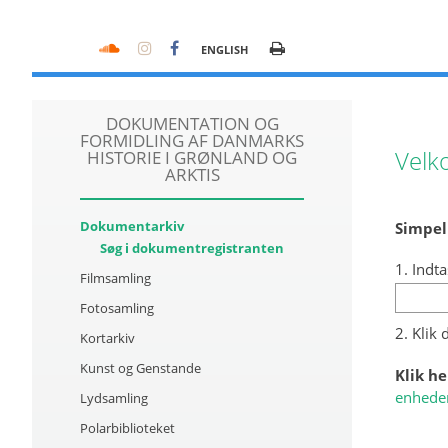
ENGLISH
DOKUMENTATION OG
FORMIDLING AF DANMARKS
Velk
HISTORIE I GRØNLAND OG
ARKTIS
Dokumentarkiv
Simpel
Søg i dokumentregistranten
1. Indta
Filmsamling
Fotosamling
2. Klik
Kortarkiv
Kunst og Genstande
Klik he
enhede
Lydsamling
Polarbiblioteket