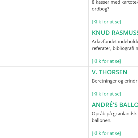
8 kasser med kartotek
ordbog?
[Klik for at se]
KNUD RASMUS
Arkivfondet indeholde
referater, bibliograf
[Klik for at se]
V. THORSEN
Beretninger og erindr
[Klik for at se]
ANDRÉ'S BAL
Opråb på grønlandsk o
ballonen.
[Klik for at se]