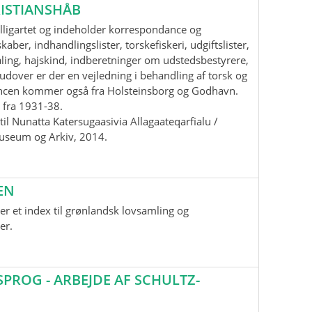
ISTIANSHÅB
lligartet og indeholder korrespondance og
aber, indhandlingslister, torskefiskeri, udgiftslister,
ling, hajskind, indberetninger om udstedsbestyrere,
udover er der en vejledning i behandling af torsk og
ancen kommer også fra Holsteinsborg og Godhavn.
 fra 1931-38.
il Nunatta Katersugaasivia Allagaateqarfialu /
useum og Arkiv, 2014.
EN
r et index til grønlandsk lovsamling og
er.
ROG - ARBEJDE AF SCHULTZ-