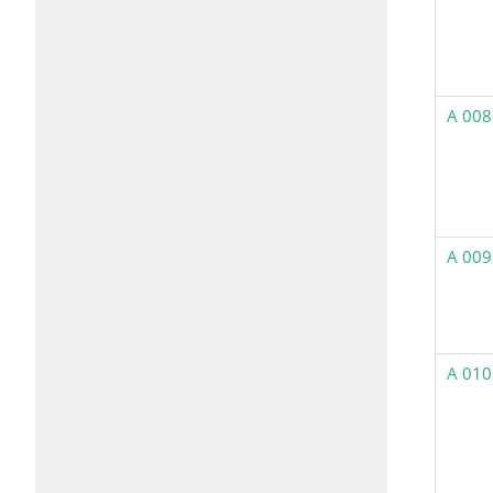
A 008
A 009
A 010