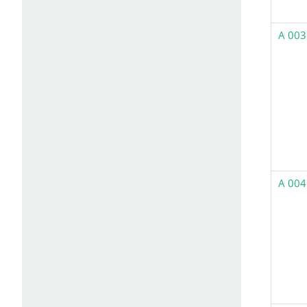
A 003
A 004