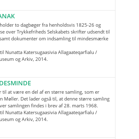
ANAK
holder to dagbøger fra henholdsvis 1825-26 og
se over Trykkefriheds Selskabets skrifter udsendt til
samt dokumenter om indsamling til mindesmærke
il Nunatta Katersugaasivia Allagaateqarfialu /
useum og Arkiv, 2014.
EDESMINDE
 til at være en del af en større samling, som er
n Møller. Det lader også til, at denne større samling
 over samlingen findes i brev af 28. marts 1968.
il Nunatta Katersugaasivia Allagaateqarfialu /
useum og Arkiv, 2014.