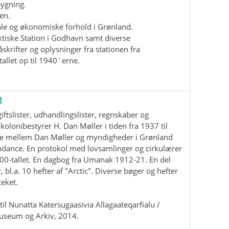
bygning.
en.
iale og økonomiske forhold i Grønland.
ktiske Station i Godhavn samt diverse
krifter og oplysninger fra stationen fra
allet op til 1940`erne.
R
ftslister, udhandlingslister, regnskaber og
kolonibestyrer H. Dan Møller i tiden fra 1937 til
e mellem Dan Møller og myndigheder i Grønland
ndance. En protokol med lovsamlinger og cirkulærer
00-tallet. En dagbog fra Umanak 1912-21. En del
, bl.a. 10 hefter af "Arctic". Diverse bøger og hefter
teket.
il Nunatta Katersugaasivia Allagaateqarfialu /
useum og Arkiv, 2014.