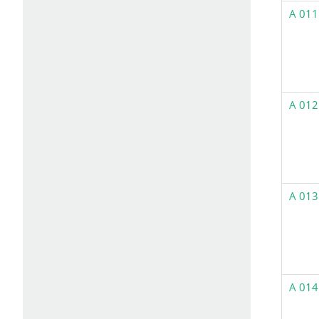
A 011
A 012
A 013
A 014