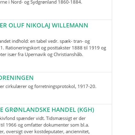
erne i Nord- og Sydgrønland 1860-1884.
ER OLUF NIKOLAJ WILLEMANN
andet indhold: en tabel vedr. spæk- tran- og
1. Rationeringskort og posttakster 1888 til 1919 og
oter især fra Upernavik og Christianshåb.
ORENINGEN
r cirkulærer og forretningsprotokol, 1917-20.
E GRØNLANDSKE HANDEL (KGH)
kivfond spænder vidt. Tidsmæssigt er der
til 1966 og omfatter dokumenter som bl.a.
r, oversigt over kostdeputater, anciennitet,