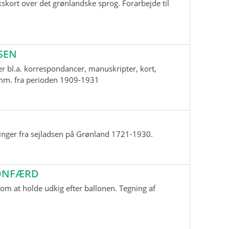
skort over det grønlandske sprog. Forarbejde til
SEN
r bl.a. korrespondancer, manuskripter, kort,
i mm. fra perioden 1909-1931
inger fra sejladsen på Grønland 1721-1930.
LONFÆRD
m at holde udkig efter ballonen. Tegning af