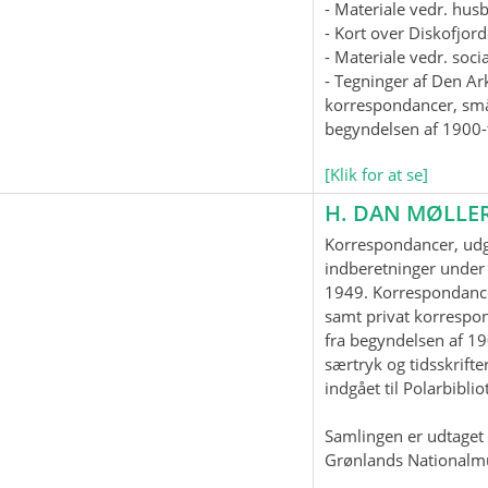
- Materiale vedr. hus
- Kort over Diskofjord
- Materiale vedr. soc
- Tegninger af Den Ar
korrespondancer, smås
begyndelsen af 1900-t
[Klik for at se]
H. DAN MØLLE
Korrespondancer, udgi
indberetninger under 
1949. Korrespondanc
samt privat korrespo
fra begyndelsen af 19
særtryk og tidsskrifter
indgået til Polarbiblio
Samlingen er udtaget t
Grønlands Nationalm