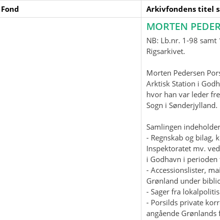
 Fond
Arkivfondens titel 
MORTEN PEDER
NB: Lb.nr. 1-98 samt 1
Rigsarkivet.
Morten Pedersen Pors
Arktisk Station i God
hvor han var leder fre
Sogn i Sønderjylland
Samlingen indeholder
- Regnskab og bilag, 
Inspektoratet mv. ved
i Godhavn i perioden 
- Accessionslister, 
Grønland under biblio
- Sager fra lokalpolit
- Porsilds private ko
angående Grønlands f