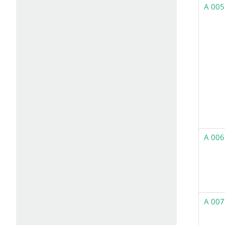
A 005
A 006
A 007