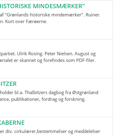
ISTORISKE MINDESMÆRKER"
nd af "Grønlands historiske mindemærker". Ruiner.
n. Kort over Færøerne.
tpartiet. Ulrik Rosing. Peter Nielsen. August og
ialet er skannet og forefindes som PDF-filer.
ITZER
older bl.a. Thalbitzers dagbog fra Østgrønland
ce, publikationer, fordrag og forskning.
KABERNE
er div. cirkulærer,bestemmelser og meddelelser