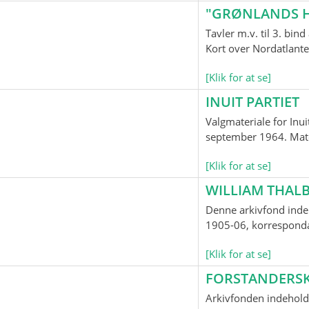
"GRØNLANDS H
Tavler m.v. til 3. bi
Kort over Nordatlante
[Klik for at se]
INUIT PARTIET
Valgmateriale for Inui
september 1964. Mater
[Klik for at se]
WILLIAM THALB
Denne arkivfond indeh
1905-06, korrespondan
[Klik for at se]
FORSTANDERS
Arkivfonden indehold