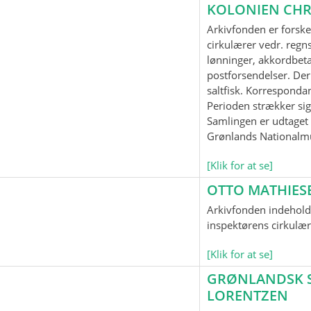
KOLONIEN CHR
Arkivfonden er forske
cirkulærer vedr. regnsk
lønninger, akkordbeta
postforsendelser. Der
saltfisk. Korrespond
Perioden strækker sig
Samlingen er udtaget t
Grønlands Nationalm
[Klik for at se]
OTTO MATHIES
Arkivfonden indeholde
inspektørens cirkulær
[Klik for at se]
GRØNLANDSK SP
LORENTZEN