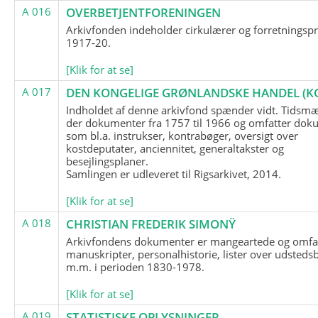
A 016
OVERBETJENTFORENINGEN
Arkivfonden indeholder cirkulærer og forretningspr
1917-20.
[Klik for at se]
A 017
DEN KONGELIGE GRØNLANDSKE HANDEL (K
Indholdet af denne arkivfond spænder vidt. Tidsmæ
der dokumenter fra 1757 til 1966 og omfatter dok
som bl.a. instrukser, kontrabøger, oversigt over
kostdeputater, anciennitet, generaltakster og
besejlingsplaner.
Samlingen er udleveret til Rigsarkivet, 2014.
[Klik for at se]
A 018
CHRISTIAN FREDERIK SIMONŸ
Arkivfondens dokumenter er mangeartede og omfa
manuskripter, personalhistorie, lister over udsteds
m.m. i perioden 1830-1978.
[Klik for at se]
A 019
STATISTISKE OPLYSNINGER