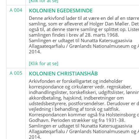
[Klik for at se]
A 004
KOLONIEN EGEDESMINDE
Denne arkivfond lader til at være en del af en størr
samling, som er afleveret af Holger Dan Møller. Det
også til, at denne større samling er splittet op. List
samlingen findes i brev af 28. marts 1968.
Samlingen er udtaget til Nunatta Katersugaasivia
Allagaateqarfialu / Grønlands Nationalmuseum og A
2014.
[Klik for at se]
A 005
KOLONIEN CHRISTIANSHÅB
Arkivfonden er forskelligartet og indeholder
korrespondance og cirkulærer vedr. regnskaber,
indhandlingslister, torskefiskeri, udgiftslister, lønni
akkordbetaling, hajskind, indberetninger om
udstedsbestyrere, postforsendelser. Derudover er 
vejledning i behandling af torsk og saltfisk.
Korrespondancen kommer også fra Holsteinsborg 
Godhavn. Perioden strækker sig fra 1931-38.
Samlingen er udtaget til Nunatta Katersugaasivia
Allagaateqarfialu / Grønlands Nationalmuseum og A
2014.