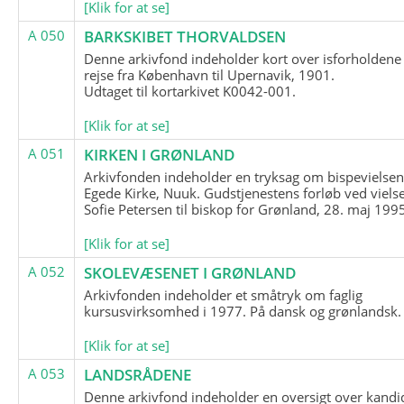
[Klik for at se]
A 050
BARKSKIBET THORVALDSEN
Denne arkivfond indeholder kort over isforholdene
rejse fra København til Upernavik, 1901.
Udtaget til kortarkivet K0042-001.
[Klik for at se]
A 051
KIRKEN I GRØNLAND
Arkivfonden indeholder en tryksag om bispevielsen
Egede Kirke, Nuuk. Gudstjenestens forløb ved viels
Sofie Petersen til biskop for Grønland, 28. maj 199
[Klik for at se]
A 052
SKOLEVÆSENET I GRØNLAND
Arkivfonden indeholder et småtryk om faglig
kursusvirksomhed i 1977. På dansk og grønlandsk.
[Klik for at se]
A 053
LANDSRÅDENE
Denne arkivfond indeholder en oversigt over kandid