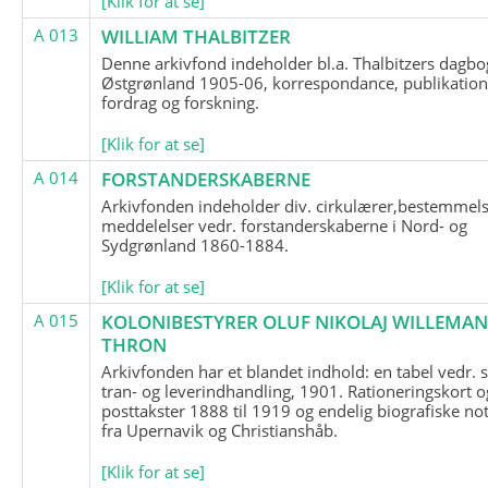
[Klik for at se]
A 013
WILLIAM THALBITZER
Denne arkivfond indeholder bl.a. Thalbitzers dagbo
Østgrønland 1905-06, korrespondance, publikation
fordrag og forskning.
[Klik for at se]
A 014
FORSTANDERSKABERNE
Arkivfonden indeholder div. cirkulærer,bestemmels
meddelelser vedr. forstanderskaberne i Nord- og
Sydgrønland 1860-1884.
[Klik for at se]
A 015
KOLONIBESTYRER OLUF NIKOLAJ WILLEMA
THRON
Arkivfonden har et blandet indhold: en tabel vedr.
tran- og leverindhandling, 1901. Rationeringskort o
posttakster 1888 til 1919 og endelig biografiske no
fra Upernavik og Christianshåb.
[Klik for at se]