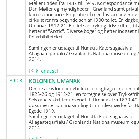
Møller i tiden fra 1937 til 1949. Korrespondance m
Dan Møller og myndigheder i Grønland samt privat
korrespondance. En protokol med lovsamlinger og
cirkulærer fra begyndelsen af 1900-tallet. En dagbo
Umanak 1912-21. En del særtryk og tidsskrifter, bl.
hefter af "Arctic". Diverse bøger og hefter indgået ti
Polarbiblioteket.
Samlingen er udtaget til Nunatta Katersugaasivia
Allagaateqarfialu / Grønlands Nationalmuseum og A
2014.
[Klik for at se]
A 003
KOLONIEN UMANAK
Denne arkivfond indeholder to dagbøger fra henhol
1825-26 og 1912-21, en fortegnelse over Trykkefri
Selskabets skrifter udsendt til Umanak fra 1839-49
dokumenter om indsamling til mindesmærke for H
Egede 1919.
Samlingen er udtaget til Nunatta Katersugaasivia
Allagaateqarfialu / Grønlands Nationalmuseum og A
2014.