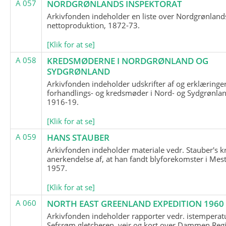
A 057
NORDGRØNLANDS INSPEKTORAT
Arkivfonden indeholder en liste over Nordgrønland
nettoproduktion, 1872-73.
[Klik for at se]
A 058
KREDSMØDERNE I NORDGRØNLAND OG
SYDGRØNLAND
Arkivfonden indeholder udskrifter af og erklæringer
forhandlings- og kredsmøder i Nord- og Sydgrønlan
1916-19.
[Klik for at se]
A 059
HANS STAUBER
Arkivfonden indeholder materiale vedr. Stauber's k
anerkendelse af, at han fandt blyforekomster i Mest
1957.
[Klik for at se]
A 060
NORTH EAST GREENLAND EXPEDITION 1960
Arkivfonden indeholder rapporter vedr. istemperatu
Sefsrøm gletcheren, vejr og kort over Dammen Reg