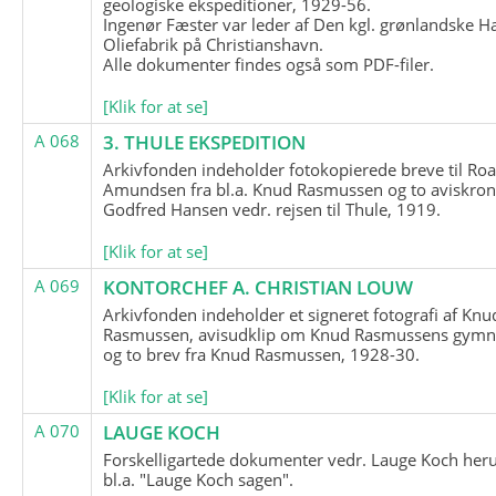
geologiske ekspeditioner, 1929-56.
Ingenør Fæster var leder af Den kgl. grønlandske H
Oliefabrik på Christianshavn.
Alle dokumenter findes også som PDF-filer.
[Klik for at se]
A 068
3. THULE EKSPEDITION
Arkivfonden indeholder fotokopierede breve til Roa
Amundsen fra bl.a. Knud Rasmussen og to aviskron
Godfred Hansen vedr. rejsen til Thule, 1919.
[Klik for at se]
A 069
KONTORCHEF A. CHRISTIAN LOUW
Arkivfonden indeholder et signeret fotografi af Knu
Rasmussen, avisudklip om Knud Rasmussens gymna
og to brev fra Knud Rasmussen, 1928-30.
[Klik for at se]
A 070
LAUGE KOCH
Forskelligartede dokumenter vedr. Lauge Koch her
bl.a. "Lauge Koch sagen".