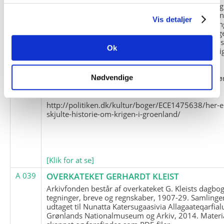
og Marius Jensen som medlem. Marius Jensens da
befinder sig i Militärhistorisches Museum i Dresde
Vis detaljer
(Tyskland). Kopierne af Friedrich Littmanns erindrin
klausuleret iht. aftalen med giveren og Franz Seling
Kontakt venligst Arktisk Instituts ledelse i forbinde
Ok
brugen af materialet til studie- og forskningsmæssi
formål.
Nedenunder findes et link til en presseartikel vedr
Nødvendige
historien om Nordøstgrønlands Slædepatrulje:
http://politiken.dk/kultur/boger/ECE1475638/her-e
skjulte-historie-om-krigen-i-groenland/
[Klik for at se]
A 039
OVERKATEKET GERHARDT KLEIST
Arkivfonden består af overkateket G. Kleists dagbog
tegninger, breve og regnskaber, 1907-29. Samlinge
udtaget til Nunatta Katersugaasivia Allagaateqarfial
Grønlands Nationalmuseum og Arkiv, 2014. Materia