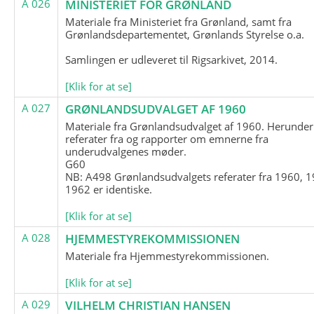
A 026
MINISTERIET FOR GRØNLAND
Materiale fra Ministeriet fra Grønland, samt fra
Grønlandsdepartementet, Grønlands Styrelse o.a.
Samlingen er udleveret til Rigsarkivet, 2014.
[Klik for at se]
A 027
GRØNLANDSUDVALGET AF 1960
Materiale fra Grønlandsudvalget af 1960. Herunder
referater fra og rapporter om emnerne fra
underudvalgenes møder.
G60
NB: A498 Grønlandsudvalgets referater fra 1960, 1
1962 er identiske.
[Klik for at se]
A 028
HJEMMESTYREKOMMISSIONEN
Materiale fra Hjemmestyrekommissionen.
[Klik for at se]
A 029
VILHELM CHRISTIAN HANSEN