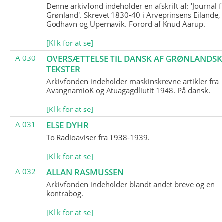
Denne arkivfond indeholder en afskrift af: 'Journal f
Grønland'. Skrevet 1830-40 i Arveprinsens Eilande,
Godhavn og Upernavik. Forord af Knud Aarup.
[Klik for at se]
A 030
OVERSÆTTELSE TIL DANSK AF GRØNLANDSK
TEKSTER
Arkivfonden indeholder maskinskrevne artikler fra
AvangnamioK og Atuagagdliutit 1948. På dansk.
[Klik for at se]
A 031
ELSE DYHR
To Radioaviser fra 1938-1939.
[Klik for at se]
A 032
ALLAN RASMUSSEN
Arkivfonden indeholder blandt andet breve og en
kontrabog.
[Klik for at se]