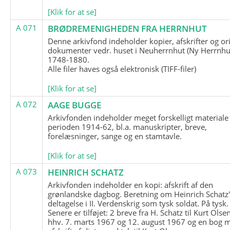
[Klik for at se]
A 071
BRØDREMENIGHEDEN FRA HERRNHUT
Denne arkivfond indeholder kopier, afskrifter og or
dokumenter vedr. huset i Neuherrnhut (Ny Herrnhut
1748-1880.
Alle filer haves også elektronisk (TIFF-filer)
[Klik for at se]
A 072
AAGE BUGGE
Arkivfonden indeholder meget forskelligt materiale 
perioden 1914-62, bl.a. manuskripter, breve,
forelæsninger, sange og en stamtavle.
[Klik for at se]
A 073
HEINRICH SCHATZ
Arkivfonden indeholder en kopi: afskrift af den
grønlandske dagbog. Beretning om Heinrich Schatz
deltagelse i II. Verdenskrig som tysk soldat. På tysk.
Senere er tilføjet: 2 breve fra H. Schatz til Kurt Olsen
hhv. 7. marts 1967 og 12. august 1967 og en bog 