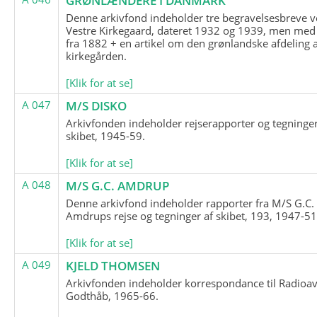
GRØNLÆNDERE I DANMARK
Denne arkivfond indeholder tre begravelsesbreve v
Vestre Kirkegaard, dateret 1932 og 1939, men med
fra 1882 + en artikel om den grønlandske afdeling 
kirkegården.
[Klik for at se]
A 047
M/S DISKO
Arkivfonden indeholder rejserapporter og tegninge
skibet, 1945-59.
[Klik for at se]
A 048
M/S G.C. AMDRUP
Denne arkivfond indeholder rapporter fra M/S G.C.
Amdrups rejse og tegninger af skibet, 193, 1947-51
[Klik for at se]
A 049
KJELD THOMSEN
Arkivfonden indeholder korrespondance til Radioav
Godthåb, 1965-66.