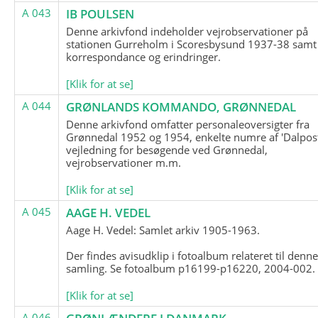
A 043
IB POULSEN
Denne arkivfond indeholder vejrobservationer på
stationen Gurreholm i Scoresbysund 1937-38 samt
korrespondance og erindringer.
[Klik for at se]
A 044
GRØNLANDS KOMMANDO, GRØNNEDAL
Denne arkivfond omfatter personaleoversigter fra
Grønnedal 1952 og 1954, enkelte numre af 'Dalpost
vejledning for besøgende ved Grønnedal,
vejrobservationer m.m.
[Klik for at se]
A 045
AAGE H. VEDEL
Aage H. Vedel: Samlet arkiv 1905-1963.
Der findes avisudklip i fotoalbum relateret til denn
samling. Se fotoalbum p16199-p16220, 2004-002.
[Klik for at se]
A 046