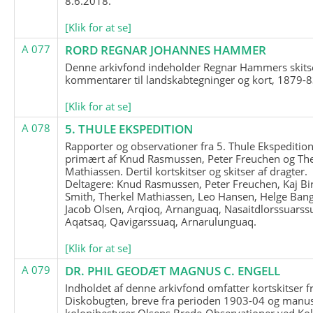
8.6.2018.
[Klik for at se]
A 077
RORD REGNAR JOHANNES HAMMER
Denne arkivfond indeholder Regnar Hammers skits
kommentarer til landskabtegninger og kort, 1879-8
[Klik for at se]
A 078
5. THULE EKSPEDITION
Rapporter og observationer fra 5. Thule Ekspedition
primært af Knud Rasmussen, Peter Freuchen og The
Mathiassen. Dertil kortskitser og skitser af dragter.
Deltagere: Knud Rasmussen, Peter Freuchen, Kaj Bir
Smith, Therkel Mathiassen, Leo Hansen, Helge Bang
Jacob Olsen, Arqioq, Arnanguaq, Nasaitdlorssuarss
Aqatsaq, Qavigarssuaq, Arnarulunguaq.
[Klik for at se]
A 079
DR. PHIL GEODÆT MAGNUS C. ENGELL
Indholdet af denne arkivfond omfatter kortskitser f
Diskobugten, breve fra perioden 1903-04 og manus
kolonibestyrer Olsens Brede-Observationer ved Ko