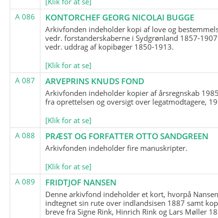
[Klik for at se]
A 086
KONTORCHEF GEORG NICOLAI BUGGE
Arkivfonden indeholder kopi af love og bestemmel
vedr. forstanderskaberne i Sydgrønland 1857-1907
vedr. uddrag af kopibøger 1850-1913.
[Klik for at se]
A 087
ARVEPRINS KNUDS FOND
Arkivfonden indeholder kopier af årsregnskab 1985
fra oprettelsen og oversigt over legatmodtagere, 1
[Klik for at se]
A 088
PRÆST OG FORFATTER OTTO SANDGREEN
Arkivfonden indeholder fire manuskripter.
[Klik for at se]
A 089
FRIDTJOF NANSEN
Denne arkivfond indeholder et kort, hvorpå Nansen
indtegnet sin rute over indlandsisen 1887 samt kop
breve fra Signe Rink, Hinrich Rink og Lars Møller 1