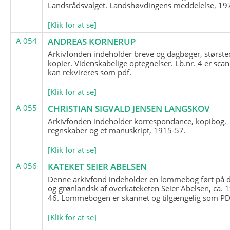
Landsrådsvalget. Landshøvdingens meddelelse, 19
[Klik for at se]
A 054
ANDREAS KORNERUP
Arkivfonden indeholder breve og dagbøger, største
kopier. Videnskabelige optegnelser. Lb.nr. 4 er sca
kan rekvireres som pdf.
[Klik for at se]
A 055
CHRISTIAN SIGVALD JENSEN LANGSKOV
Arkivfonden indeholder korrespondance, kopibog,
regnskaber og et manuskript, 1915-57.
[Klik for at se]
A 056
KATEKET SEIER ABELSEN
Denne arkivfond indeholder en lommebog ført på 
og grønlandsk af overkateketen Seier Abelsen, ca. 
46. Lommebogen er skannet og tilgængelig som PDF
[Klik for at se]