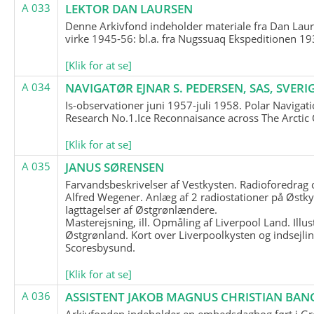
A 033
LEKTOR DAN LAURSEN
Denne Arkivfond indeholder materiale fra Dan Lau
virke 1945-56: bl.a. fra Nugssuaq Ekspeditionen 19
[Klik for at se]
A 034
NAVIGATØR EJNAR S. PEDERSEN, SAS, SVERI
Is-observationer juni 1957-juli 1958. Polar Navigat
Research No.1.Ice Reconnaisance across The Arctic
[Klik for at se]
A 035
JANUS SØRENSEN
Farvandsbeskrivelser af Vestkysten. Radioforedrag
Alfred Wegener. Anlæg af 2 radiostationer på Østky
Iagttagelser af Østgrønlændere.
Masterejsning, ill. Opmåling af Liverpool Land. Illus
Østgrønland. Kort over Liverpoolkysten og indsejlin
Scoresbysund.
[Klik for at se]
A 036
ASSISTENT JAKOB MAGNUS CHRISTIAN BAN
Arkivfonden indeholder en embedsdagbog ført i G