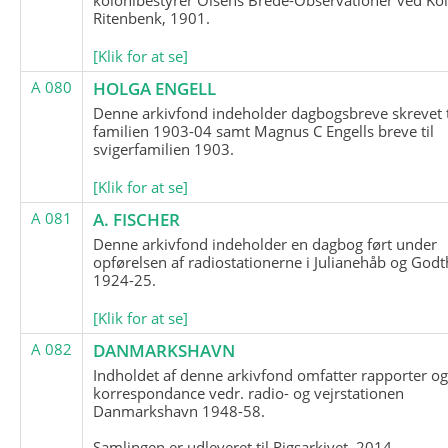
Ritenbenk, 1901.
[Klik for at se]
A 080
HOLGA ENGELL
Denne arkivfond indeholder dagbogsbreve skrevet t
familien 1903-04 samt Magnus C Engells breve til
svigerfamilien 1903.
[Klik for at se]
A 081
A. FISCHER
Denne arkivfond indeholder en dagbog ført under
opførelsen af radiostationerne i Julianehåb og Godt
1924-25.
[Klik for at se]
A 082
DANMARKSHAVN
Indholdet af denne arkivfond omfatter rapporter o
korrespondance vedr. radio- og vejrstationen
Danmarkshavn 1948-58.
Samlingen er udleveret til Rigsarkivet, 2014.