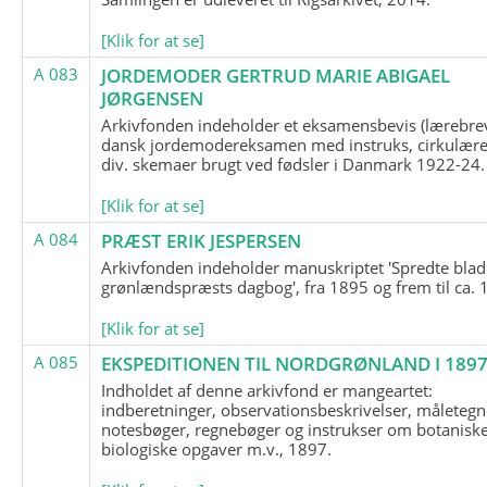
[Klik for at se]
A 083
JORDEMODER GERTRUD MARIE ABIGAEL
JØRGENSEN
Arkivfonden indeholder et eksamensbevis (lærebre
dansk jordemodereksamen med instruks, cirkulære
div. skemaer brugt ved fødsler i Danmark 1922-24.
[Klik for at se]
A 084
PRÆST ERIK JESPERSEN
Arkivfonden indeholder manuskriptet 'Spredte blad
grønlændspræsts dagbog', fra 1895 og frem til ca. 
[Klik for at se]
A 085
EKSPEDITIONEN TIL NORDGRØNLAND I 189
Indholdet af denne arkivfond er mangeartet:
indberetninger, observationsbeskrivelser, måletegn
notesbøger, regnebøger og instrukser om botanisk
biologiske opgaver m.v., 1897.