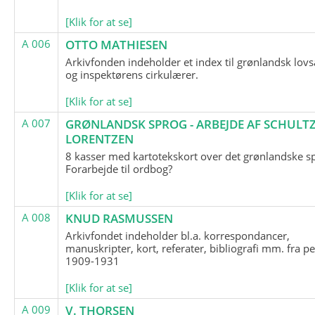
[Klik for at se]
A 006
OTTO MATHIESEN
Arkivfonden indeholder et index til grønlandsk lov
og inspektørens cirkulærer.
[Klik for at se]
A 007
GRØNLANDSK SPROG - ARBEJDE AF SCHULTZ
LORENTZEN
8 kasser med kartotekskort over det grønlandske s
Forarbejde til ordbog?
[Klik for at se]
A 008
KNUD RASMUSSEN
Arkivfondet indeholder bl.a. korrespondancer,
manuskripter, kort, referater, bibliografi mm. fra p
1909-1931
[Klik for at se]
A 009
V. THORSEN