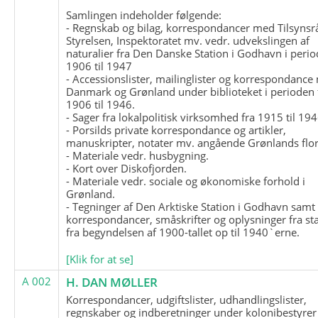
Samlingen indeholder følgende:
- Regnskab og bilag, korrespondancer med Tilsynsr
Styrelsen, Inspektoratet mv. vedr. udvekslingen af
naturalier fra Den Danske Station i Godhavn i perio
1906 til 1947
- Accessionslister, mailinglister og korrespondanc
Danmark og Grønland under biblioteket i perioden 
1906 til 1946.
- Sager fra lokalpolitisk virksomhed fra 1915 til 194
- Porsilds private korrespondance og artikler,
manuskripter, notater mv. angående Grønlands flor
- Materiale vedr. husbygning.
- Kort over Diskofjorden.
- Materiale vedr. sociale og økonomiske forhold i
Grønland.
- Tegninger af Den Arktiske Station i Godhavn samt
korrespondancer, småskrifter og oplysninger fra st
fra begyndelsen af 1900-tallet op til 1940`erne.
[Klik for at se]
A 002
H. DAN MØLLER
Korrespondancer, udgiftslister, udhandlingslister,
regnskaber og indberetninger under kolonibestyrer