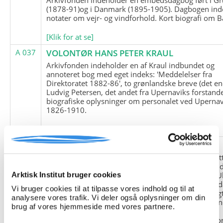
(1878-91)og i Danmark (1895-1905). Dagbogen ind
notater om vejr- og vindforhold. Kort biografi om B
[Klik for at se]
A 037
VOLONTØR HANS PETER KRAUL
Arkivfonden indeholder en af Kraul indbundet og
annoteret bog med eget indeks: 'Meddelelser fra
Direktoratet 1882-86', to grønlandske breve (det en
Ludvig Petersen, det andet fra Upernaviks forstand
biografiske oplysninger om personalet ved Upernav
1826-1910.
[Klik for at se]
A 038
FRIEDRICH LITTMANN
Denne arkivfond indeholder en kopi af Friedrich Li
upublicerede erindringer. Originalen befinder sig i 
tyske historiker Franz Selingers privatarkiv i byen U
Arktisk Institut bruger cookies
Tyskland. Friedrich Littmann var en af de tyske sold
Vi bruger cookies til at tilpasse vores indhold og til at
der var med i vejrstationen "Holzauge" i Hansa Bugt
analysere vores trafik. Vi deler også oplysninger om din
Nordøstgrønland under Anden Verdenskrig. Statio
brug af vores hjemmeside med vores partnere.
"Holzauge" blev opdaget af Nordøstgrønlands
Slædepatrulje med Eli Knudsen som medlem og ko