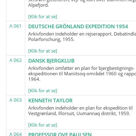
Alpefjord.
[Klik for at se]
A 061
DEUTSCHE GRÖNLAND EXPEDITION 1954
Arkivfonden indeholder en rejserapport. Debatindl
Polarforschung, 1955.
[Klik for at se]
A 062
DANSK BJERGKLUB
Arkivfonden omfatter en plan for bjergbestignings-
ekspeditionen til Maniitsoq-området 1960 og rappo
1964.
[Klik for at se]
A 063
KENNETH TAYLOR
Arkivfonden indeholder en plan for ekspedition til
Vestgrønland, Illorsuit, Uumannaq distrikt, 1959.
[Klik for at se]
A 064
PROFESSOR OVE PAULSEN