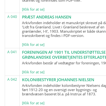
skannet og forefindes som PDF-filer.
[Klik for at se]
A 040
PRÆST ANDREAS HANSEN
Arkivfonden indeholder et manuskript skrevet på d
'Lidt fra Grønland. Livet i Grønland beskrevet af en
grønlænder, I-II', 1903. Manuskriptet er både skann
transskriberet og findes i PDF-version.
[Klik for at se]
A 041
FORENINGEN AF 1901 TIL UNDERSTØTTELSE
GRØNLANDSKE OVERBETJENTES EFTERLADT
Arkivfonden består af vedtægter for foreningen, 19
[Klik for at se]
A 042
KOLONIBESTYRER JOHANNES NIELSEN
Arkivfonden indeholder kolonibestyrer Nielsens d
ført 1912-20 og en oversigt over bygnings- og
brændvæsen baseret bl.a. på Instrux af 1873.
[Klik for at se]