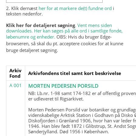
2. Klik dernæst
her for at markere de(t) fundne ord
i
teksten nedenfor.
Klik her for detaljeret søgning
. Vent mens siden
downloades. Her kan søges på alle ord i samtlige fonde,
løbenumre og enheder.
OBS: Hvis du bruger Edge-
browseren, så skal du pt. acceptere cookies for at kunne
bruge detaljeret søgning.
Arkiv
Arkivfondens titel samt kort beskrivelse
Fond
A 001
MORTEN PEDERSEN PORSILD
NB: Lb.nr. 1-98 samt 174-182 er af offentlig prove
er udleveret til Rigsarkivet.
Morten Pedersen Porsild var botaniker og grundla
videnskabelige Arktisk Station i Godhavn på Disko 
Diskofjorden i Grønland 1906, hvor han var leder fr
1946. Han blev født 1872 i Glibstrup, St. Andst Sogn
Sønderjylland. Død 1956 i København.