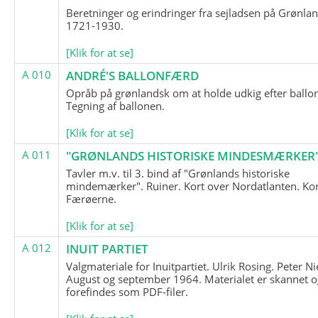
Beretninger og erindringer fra sejladsen på Grønla
1721-1930.
[Klik for at se]
A 010
ANDRÉ'S BALLONFÆRD
Opråb på grønlandsk om at holde udkig efter ballo
Tegning af ballonen.
[Klik for at se]
A 011
"GRØNLANDS HISTORISKE MINDESMÆRKER
Tavler m.v. til 3. bind af "Grønlands historiske
mindemærker". Ruiner. Kort over Nordatlanten. Kor
Færøerne.
[Klik for at se]
A 012
INUIT PARTIET
Valgmateriale for Inuitpartiet. Ulrik Rosing. Peter Ni
August og september 1964. Materialet er skannet o
forefindes som PDF-filer.