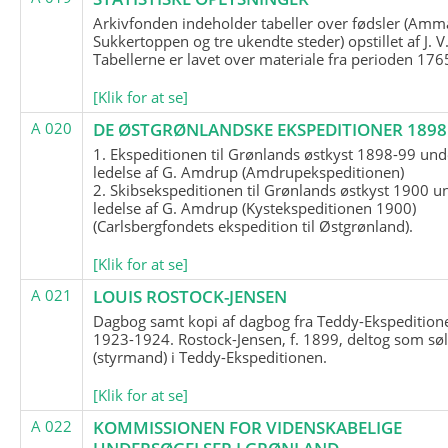
Arkivfonden indeholder tabeller over fødsler (Amma
Sukkertoppen og tre ukendte steder) opstillet af J. V
Tabellerne er lavet over materiale fra perioden 17
[Klik for at se]
A 020
DE ØSTGRØNLANDSKE EKSPEDITIONER 1898 
1. Ekspeditionen til Grønlands østkyst 1898-99 und
ledelse af G. Amdrup (Amdrupekspeditionen)
2. Skibsekspeditionen til Grønlands østkyst 1900 u
ledelse af G. Amdrup (Kystekspeditionen 1900)
(Carlsbergfondets ekspedition til Østgrønland).
[Klik for at se]
A 021
LOUIS ROSTOCK-JENSEN
Dagbog samt kopi af dagbog fra Teddy-Ekspedition
1923-1924. Rostock-Jensen, f. 1899, deltog som søl
(styrmand) i Teddy-Ekspeditionen.
[Klik for at se]
A 022
KOMMISSIONEN FOR VIDENSKABELIGE