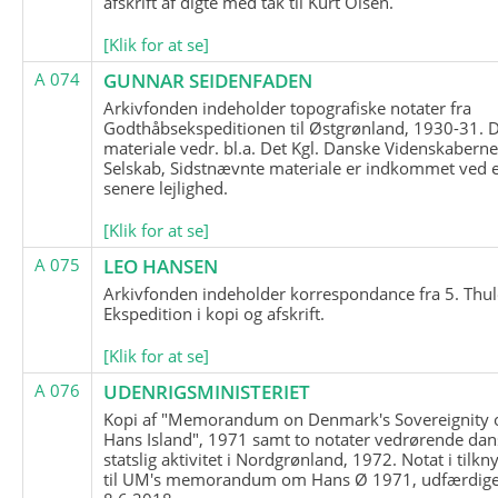
afskrift af digte med tak til Kurt Olsen.
[Klik for at se]
A 074
GUNNAR SEIDENFADEN
Arkivfonden indeholder topografiske notater fra
Godthåbsekspeditionen til Østgrønland, 1930-31.
materiale vedr. bl.a. Det Kgl. Danske Videnskabern
Selskab, Sidstnævnte materiale er indkommet ved 
senere lejlighed.
[Klik for at se]
A 075
LEO HANSEN
Arkivfonden indeholder korrespondance fra 5. Thul
Ekspedition i kopi og afskrift.
[Klik for at se]
A 076
UDENRIGSMINISTERIET
Kopi af "Memorandum on Denmark's Sovereignity 
Hans Island", 1971 samt to notater vedrørende dan
statslig aktivitet i Nordgrønland, 1972. Notat i tilkn
til UM's memorandum om Hans Ø 1971, udfærdige