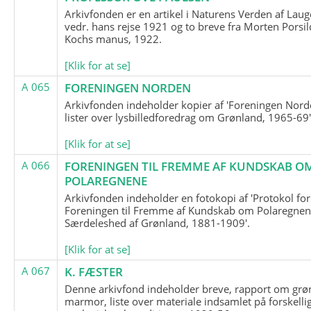
Arkivfonden er en artikel i Naturens Verden af Lau
vedr. hans rejse 1921 og to breve fra Morten Porsil
Kochs manus, 1922.
[Klik for at se]
A 065
FORENINGEN NORDEN
Arkivfonden indeholder kopier af 'Foreningen Nor
lister over lysbilledforedrag om Grønland, 1965-69'
[Klik for at se]
A 066
FORENINGEN TIL FREMME AF KUNDSKAB O
POLAREGNENE
Arkivfonden indeholder en fotokopi af 'Protokol for
Foreningen til Fremme af Kundskab om Polaregnene
Særdeleshed af Grønland, 1881-1909'.
[Klik for at se]
A 067
K. FÆSTER
Denne arkivfond indeholder breve, rapport om grø
marmor, liste over materiale indsamlet på forskelli