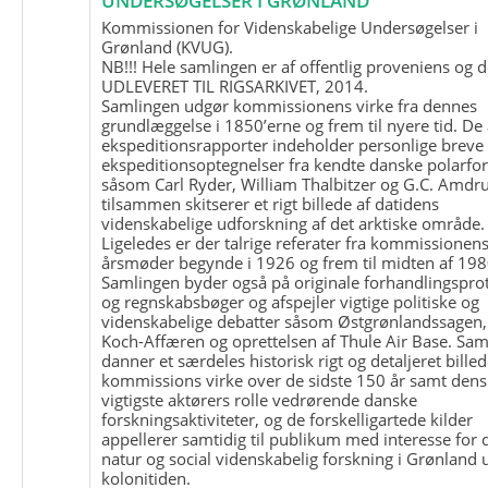
UNDERSØGELSER I GRØNLAND
Kommissionen for Videnskabelige Undersøgelser i
Grønland (KVUG).
NB!!! Hele samlingen er af offentlig proveniens og d
UDLEVERET TIL RIGSARKIVET, 2014.
Samlingen udgør kommissionens virke fra dennes
grundlæggelse i 1850’erne og frem til nyere tid. De
ekspeditionsrapporter indeholder personlige breve
ekspeditionsoptegnelser fra kendte danske polarfo
såsom Carl Ryder, William Thalbitzer og G.C. Amdru
tilsammen skitserer et rigt billede af datidens
videnskabelige udforskning af det arktiske område.
Ligeledes er der talrige referater fra kommissionen
årsmøder begynde i 1926 og frem til midten af 198
Samlingen byder også på originale forhandlingspro
og regnskabsbøger og afspejler vigtige politiske og
videnskabelige debatter såsom Østgrønlandssagen,
Koch-Affæren og oprettelsen af Thule Air Base. Sa
danner et særdeles historisk rigt og detaljeret billed
kommissions virke over de sidste 150 år samt dens
vigtigste aktørers rolle vedrørende danske
forskningsaktiviteter, og de forskelligartede kilder
appellerer samtidig til publikum med interesse for 
natur og social videnskabelig forskning i Grønland
kolonitiden.