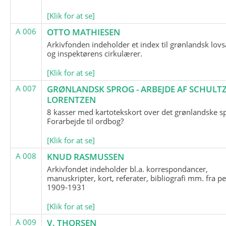
[Klik for at se]
A 006
OTTO MATHIESEN
Arkivfonden indeholder et index til grønlandsk lov
og inspektørens cirkulærer.
[Klik for at se]
A 007
GRØNLANDSK SPROG - ARBEJDE AF SCHULTZ
LORENTZEN
8 kasser med kartotekskort over det grønlandske s
Forarbejde til ordbog?
[Klik for at se]
A 008
KNUD RASMUSSEN
Arkivfondet indeholder bl.a. korrespondancer,
manuskripter, kort, referater, bibliografi mm. fra p
1909-1931
[Klik for at se]
A 009
V. THORSEN