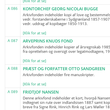
[Klik for at se]
A 086
KONTORCHEF GEORG NICOLAI BUGGE
Arkivfonden indeholder kopi af love og bestemmel
vedr. forstanderskaberne i Sydgrønland 1857-1907
vedr. uddrag af kopibøger 1850-1913.
[Klik for at se]
A 087
ARVEPRINS KNUDS FOND
Arkivfonden indeholder kopier af årsregnskab 1985
fra oprettelsen og oversigt over legatmodtagere, 1
[Klik for at se]
A 088
PRÆST OG FORFATTER OTTO SANDGREEN
Arkivfonden indeholder fire manuskripter.
[Klik for at se]
A 089
FRIDTJOF NANSEN
Denne arkivfond indeholder et kort, hvorpå Nansen
indtegnet sin rute over indlandsisen 1887 samt kop
breve fra Signe Rink, Hinrich Rink og Lars Møller 1