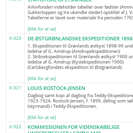
Arkivfonden indeholder tabeller over fødsler (Amma
Sukkertoppen og tre ukendte steder) opstillet af J. V
Tabellerne er lavet over materiale fra perioden 17
[Klik for at se]
A 020
DE ØSTGRØNLANDSKE EKSPEDITIONER 1898 
1. Ekspeditionen til Grønlands østkyst 1898-99 und
ledelse af G. Amdrup (Amdrupekspeditionen)
2. Skibsekspeditionen til Grønlands østkyst 1900 u
ledelse af G. Amdrup (Kystekspeditionen 1900)
(Carlsbergfondets ekspedition til Østgrønland).
[Klik for at se]
A 021
LOUIS ROSTOCK-JENSEN
Dagbog samt kopi af dagbog fra Teddy-Ekspedition
1923-1924. Rostock-Jensen, f. 1899, deltog som søl
(styrmand) i Teddy-Ekspeditionen.
[Klik for at se]
A 022
KOMMISSIONEN FOR VIDENSKABELIGE