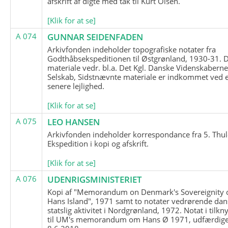
afskrift af digte med tak til Kurt Olsen.
[Klik for at se]
A 074
GUNNAR SEIDENFADEN
Arkivfonden indeholder topografiske notater fra
Godthåbsekspeditionen til Østgrønland, 1930-31.
materiale vedr. bl.a. Det Kgl. Danske Videnskabern
Selskab, Sidstnævnte materiale er indkommet ved 
senere lejlighed.
[Klik for at se]
A 075
LEO HANSEN
Arkivfonden indeholder korrespondance fra 5. Thul
Ekspedition i kopi og afskrift.
[Klik for at se]
A 076
UDENRIGSMINISTERIET
Kopi af "Memorandum on Denmark's Sovereignity 
Hans Island", 1971 samt to notater vedrørende dan
statslig aktivitet i Nordgrønland, 1972. Notat i tilkn
til UM's memorandum om Hans Ø 1971, udfærdige