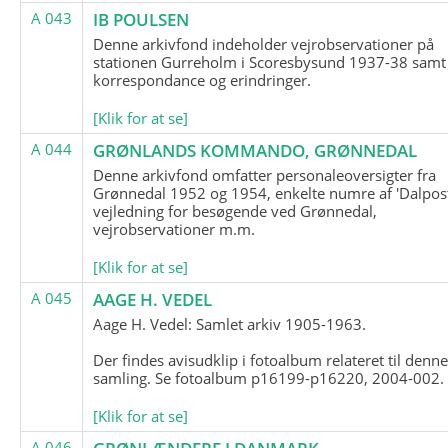
A 043
IB POULSEN
Denne arkivfond indeholder vejrobservationer på
stationen Gurreholm i Scoresbysund 1937-38 samt
korrespondance og erindringer.
[Klik for at se]
A 044
GRØNLANDS KOMMANDO, GRØNNEDAL
Denne arkivfond omfatter personaleoversigter fra
Grønnedal 1952 og 1954, enkelte numre af 'Dalpost
vejledning for besøgende ved Grønnedal,
vejrobservationer m.m.
[Klik for at se]
A 045
AAGE H. VEDEL
Aage H. Vedel: Samlet arkiv 1905-1963.
Der findes avisudklip i fotoalbum relateret til denn
samling. Se fotoalbum p16199-p16220, 2004-002.
[Klik for at se]
A 046