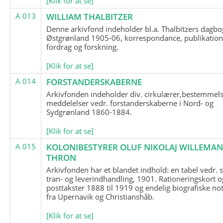
[Klik for at se]
A 013
WILLIAM THALBITZER
Denne arkivfond indeholder bl.a. Thalbitzers dagbo
Østgrønland 1905-06, korrespondance, publikation
fordrag og forskning.
[Klik for at se]
A 014
FORSTANDERSKABERNE
Arkivfonden indeholder div. cirkulærer,bestemmels
meddelelser vedr. forstanderskaberne i Nord- og
Sydgrønland 1860-1884.
[Klik for at se]
A 015
KOLONIBESTYRER OLUF NIKOLAJ WILLEMA
THRON
Arkivfonden har et blandet indhold: en tabel vedr.
tran- og leverindhandling, 1901. Rationeringskort o
posttakster 1888 til 1919 og endelig biografiske no
fra Upernavik og Christianshåb.
[Klik for at se]