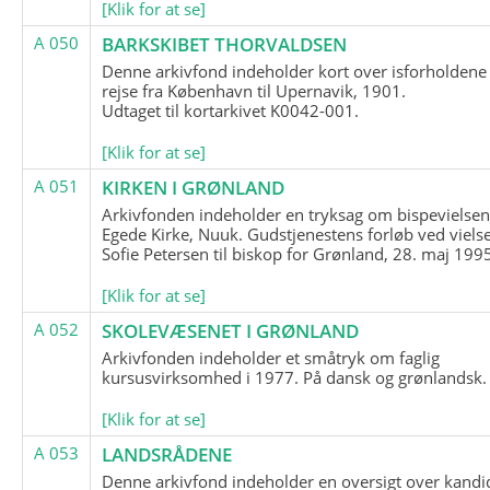
[Klik for at se]
A 050
BARKSKIBET THORVALDSEN
Denne arkivfond indeholder kort over isforholdene
rejse fra København til Upernavik, 1901.
Udtaget til kortarkivet K0042-001.
[Klik for at se]
A 051
KIRKEN I GRØNLAND
Arkivfonden indeholder en tryksag om bispevielsen
Egede Kirke, Nuuk. Gudstjenestens forløb ved viels
Sofie Petersen til biskop for Grønland, 28. maj 199
[Klik for at se]
A 052
SKOLEVÆSENET I GRØNLAND
Arkivfonden indeholder et småtryk om faglig
kursusvirksomhed i 1977. På dansk og grønlandsk.
[Klik for at se]
A 053
LANDSRÅDENE
Denne arkivfond indeholder en oversigt over kandid