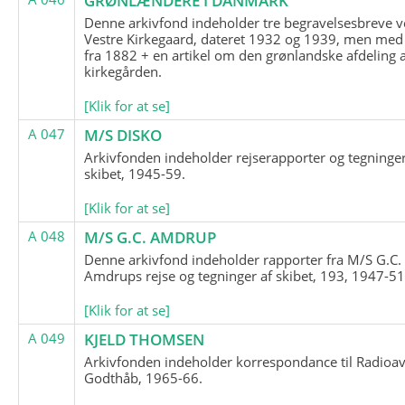
GRØNLÆNDERE I DANMARK
Denne arkivfond indeholder tre begravelsesbreve v
Vestre Kirkegaard, dateret 1932 og 1939, men med
fra 1882 + en artikel om den grønlandske afdeling 
kirkegården.
[Klik for at se]
A 047
M/S DISKO
Arkivfonden indeholder rejserapporter og tegninge
skibet, 1945-59.
[Klik for at se]
A 048
M/S G.C. AMDRUP
Denne arkivfond indeholder rapporter fra M/S G.C.
Amdrups rejse og tegninger af skibet, 193, 1947-51
[Klik for at se]
A 049
KJELD THOMSEN
Arkivfonden indeholder korrespondance til Radioav
Godthåb, 1965-66.