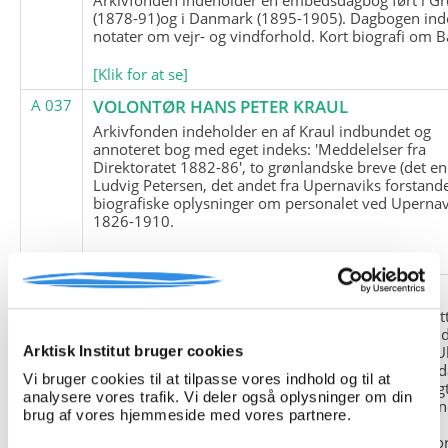
(1878-91)og i Danmark (1895-1905). Dagbogen ind
notater om vejr- og vindforhold. Kort biografi om B
[Klik for at se]
A 037
VOLONTØR HANS PETER KRAUL
Arkivfonden indeholder en af Kraul indbundet og
annoteret bog med eget indeks: 'Meddelelser fra
Direktoratet 1882-86', to grønlandske breve (det en
Ludvig Petersen, det andet fra Upernaviks forstand
biografiske oplysninger om personalet ved Upernav
1826-1910.
[Klik for at se]
A 038
FRIEDRICH LITTMANN
Denne arkivfond indeholder en kopi af Friedrich Li
upublicerede erindringer. Originalen befinder sig i 
tyske historiker Franz Selingers privatarkiv i byen U
Arktisk Institut bruger cookies
Tyskland. Friedrich Littmann var en af de tyske sold
Vi bruger cookies til at tilpasse vores indhold og til at
der var med i vejrstationen "Holzauge" i Hansa Bugt
analysere vores trafik. Vi deler også oplysninger om din
Nordøstgrønland under Anden Verdenskrig. Statio
brug af vores hjemmeside med vores partnere.
"Holzauge" blev opdaget af Nordøstgrønlands
Slædepatrulje med Eli Knudsen som medlem og ko