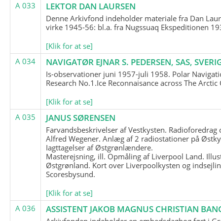
A 033
LEKTOR DAN LAURSEN
Denne Arkivfond indeholder materiale fra Dan Lau
virke 1945-56: bl.a. fra Nugssuaq Ekspeditionen 19
[Klik for at se]
A 034
NAVIGATØR EJNAR S. PEDERSEN, SAS, SVERI
Is-observationer juni 1957-juli 1958. Polar Navigat
Research No.1.Ice Reconnaisance across The Arctic
[Klik for at se]
A 035
JANUS SØRENSEN
Farvandsbeskrivelser af Vestkysten. Radioforedrag
Alfred Wegener. Anlæg af 2 radiostationer på Østky
Iagttagelser af Østgrønlændere.
Masterejsning, ill. Opmåling af Liverpool Land. Illus
Østgrønland. Kort over Liverpoolkysten og indsejlin
Scoresbysund.
[Klik for at se]
A 036
ASSISTENT JAKOB MAGNUS CHRISTIAN BAN
Arkivfonden indeholder en embedsdagbog ført i G