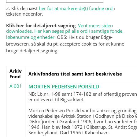
2. Klik dernæst
her for at markere de(t) fundne ord
i
teksten nedenfor.
Klik her for detaljeret søgning
. Vent mens siden
downloades. Her kan søges på alle ord i samtlige fonde,
løbenumre og enheder.
OBS: Hvis du bruger Edge-
browseren, så skal du pt. acceptere cookies for at kunne
bruge detaljeret søgning.
Arkiv
Arkivfondens titel samt kort beskrivelse
Fond
A 001
MORTEN PEDERSEN PORSILD
NB: Lb.nr. 1-98 samt 174-182 er af offentlig prove
er udleveret til Rigsarkivet.
Morten Pedersen Porsild var botaniker og grundla
videnskabelige Arktisk Station i Godhavn på Disko 
Diskofjorden i Grønland 1906, hvor han var leder fr
1946. Han blev født 1872 i Glibstrup, St. Andst Sogn
Sønderjylland. Død 1956 i København.