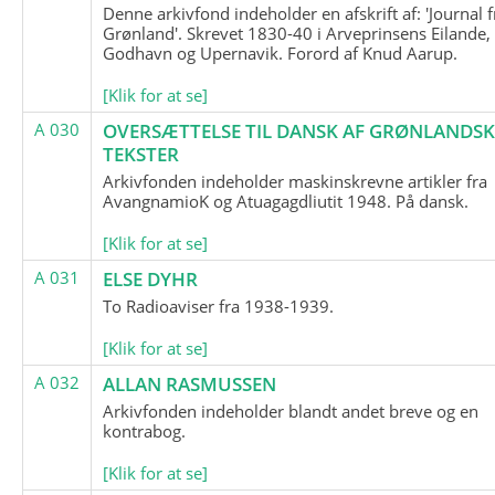
Denne arkivfond indeholder en afskrift af: 'Journal f
Grønland'. Skrevet 1830-40 i Arveprinsens Eilande,
Godhavn og Upernavik. Forord af Knud Aarup.
[Klik for at se]
A 030
OVERSÆTTELSE TIL DANSK AF GRØNLANDSK
TEKSTER
Arkivfonden indeholder maskinskrevne artikler fra
AvangnamioK og Atuagagdliutit 1948. På dansk.
[Klik for at se]
A 031
ELSE DYHR
To Radioaviser fra 1938-1939.
[Klik for at se]
A 032
ALLAN RASMUSSEN
Arkivfonden indeholder blandt andet breve og en
kontrabog.
[Klik for at se]