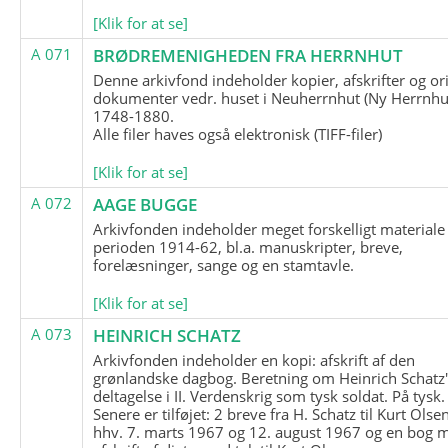
[Klik for at se]
A 071
BRØDREMENIGHEDEN FRA HERRNHUT
Denne arkivfond indeholder kopier, afskrifter og or
dokumenter vedr. huset i Neuherrnhut (Ny Herrnhut
1748-1880.
Alle filer haves også elektronisk (TIFF-filer)
[Klik for at se]
A 072
AAGE BUGGE
Arkivfonden indeholder meget forskelligt materiale 
perioden 1914-62, bl.a. manuskripter, breve,
forelæsninger, sange og en stamtavle.
[Klik for at se]
A 073
HEINRICH SCHATZ
Arkivfonden indeholder en kopi: afskrift af den
grønlandske dagbog. Beretning om Heinrich Schatz
deltagelse i II. Verdenskrig som tysk soldat. På tysk.
Senere er tilføjet: 2 breve fra H. Schatz til Kurt Olsen
hhv. 7. marts 1967 og 12. august 1967 og en bog 