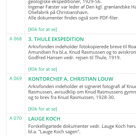
geologiske ekspeditioner, 1929-56.
Ingenør Fæster var leder af Den kgl. grønlandske H
Oliefabrik på Christianshavn.
Alle dokumenter findes også som PDF-filer.
[Klik for at se]
A 068
3. THULE EKSPEDITION
Arkivfonden indeholder fotokopierede breve til Roa
Amundsen fra bl.a. Knud Rasmussen og to aviskron
Godfred Hansen vedr. rejsen til Thule, 1919.
[Klik for at se]
A 069
KONTORCHEF A. CHRISTIAN LOUW
Arkivfonden indeholder et signeret fotografi af Knu
Rasmussen, avisudklip om Knud Rasmussens gymna
og to brev fra Knud Rasmussen, 1928-30.
[Klik for at se]
A 070
LAUGE KOCH
Forskelligartede dokumenter vedr. Lauge Koch her
bl.a. "Lauge Koch sagen".