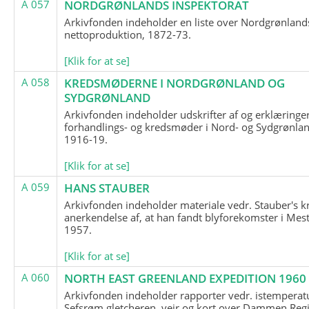
A 057
NORDGRØNLANDS INSPEKTORAT
Arkivfonden indeholder en liste over Nordgrønland
nettoproduktion, 1872-73.
[Klik for at se]
A 058
KREDSMØDERNE I NORDGRØNLAND OG
SYDGRØNLAND
Arkivfonden indeholder udskrifter af og erklæringer
forhandlings- og kredsmøder i Nord- og Sydgrønlan
1916-19.
[Klik for at se]
A 059
HANS STAUBER
Arkivfonden indeholder materiale vedr. Stauber's k
anerkendelse af, at han fandt blyforekomster i Mest
1957.
[Klik for at se]
A 060
NORTH EAST GREENLAND EXPEDITION 1960
Arkivfonden indeholder rapporter vedr. istemperatu
Sefsrøm gletcheren, vejr og kort over Dammen Reg