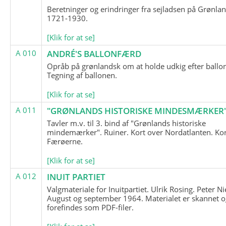
Beretninger og erindringer fra sejladsen på Grønla
1721-1930.
[Klik for at se]
A 010
ANDRÉ'S BALLONFÆRD
Opråb på grønlandsk om at holde udkig efter ballo
Tegning af ballonen.
[Klik for at se]
A 011
"GRØNLANDS HISTORISKE MINDESMÆRKER
Tavler m.v. til 3. bind af "Grønlands historiske
mindemærker". Ruiner. Kort over Nordatlanten. Kor
Færøerne.
[Klik for at se]
A 012
INUIT PARTIET
Valgmateriale for Inuitpartiet. Ulrik Rosing. Peter Ni
August og september 1964. Materialet er skannet o
forefindes som PDF-filer.