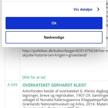
og Marius Jensen som medlem. Marius Jensens da
befinder sig i Militärhistorisches Museum i Dresde
Vis detaljer
(Tyskland). Kopierne af Friedrich Littmanns erindrin
klausuleret iht. aftalen med giveren og Franz Seling
Kontakt venligst Arktisk Instituts ledelse i forbinde
Ok
brugen af materialet til studie- og forskningsmæssi
formål.
Nedenunder findes et link til en presseartikel vedr
Nødvendige
historien om Nordøstgrønlands Slædepatrulje:
http://politiken.dk/kultur/boger/ECE1475638/her-e
skjulte-historie-om-krigen-i-groenland/
[Klik for at se]
A 039
OVERKATEKET GERHARDT KLEIST
Arkivfonden består af overkateket G. Kleists dagbog
tegninger, breve og regnskaber, 1907-29. Samlinge
udtaget til Nunatta Katersugaasivia Allagaateqarfial
Grønlands Nationalmuseum og Arkiv, 2014. Materia