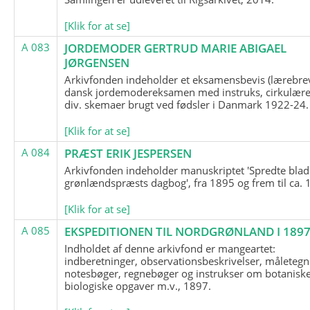
[Klik for at se]
A 083
JORDEMODER GERTRUD MARIE ABIGAEL
JØRGENSEN
Arkivfonden indeholder et eksamensbevis (lærebre
dansk jordemodereksamen med instruks, cirkulære
div. skemaer brugt ved fødsler i Danmark 1922-24.
[Klik for at se]
A 084
PRÆST ERIK JESPERSEN
Arkivfonden indeholder manuskriptet 'Spredte blad
grønlændspræsts dagbog', fra 1895 og frem til ca. 
[Klik for at se]
A 085
EKSPEDITIONEN TIL NORDGRØNLAND I 189
Indholdet af denne arkivfond er mangeartet:
indberetninger, observationsbeskrivelser, måletegn
notesbøger, regnebøger og instrukser om botanisk
biologiske opgaver m.v., 1897.