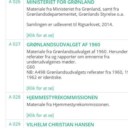
A 026
MINISTERIET FOR GRØNLAND
Materiale fra Ministeriet fra Grønland, samt fra
Grønlandsdepartementet, Grønlands Styrelse o.a.
Samlingen er udleveret til Rigsarkivet, 2014.
[Klik for at se]
A 027
GRØNLANDSUDVALGET AF 1960
Materiale fra Grønlandsudvalget af 1960. Herunder
referater fra og rapporter om emnerne fra
underudvalgenes møder.
G60
NB: A498 Grønlandsudvalgets referater fra 1960, 1
1962 er identiske.
[Klik for at se]
A 028
HJEMMESTYREKOMMISSIONEN
Materiale fra Hjemmestyrekommissionen.
[Klik for at se]
A 029
VILHELM CHRISTIAN HANSEN