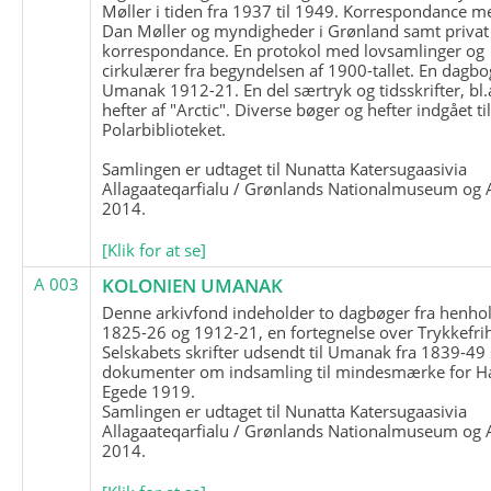
Møller i tiden fra 1937 til 1949. Korrespondance m
Dan Møller og myndigheder i Grønland samt privat
korrespondance. En protokol med lovsamlinger og
cirkulærer fra begyndelsen af 1900-tallet. En dagbo
Umanak 1912-21. En del særtryk og tidsskrifter, bl.
hefter af "Arctic". Diverse bøger og hefter indgået ti
Polarbiblioteket.
Samlingen er udtaget til Nunatta Katersugaasivia
Allagaateqarfialu / Grønlands Nationalmuseum og A
2014.
[Klik for at se]
A 003
KOLONIEN UMANAK
Denne arkivfond indeholder to dagbøger fra henhol
1825-26 og 1912-21, en fortegnelse over Trykkefri
Selskabets skrifter udsendt til Umanak fra 1839-49
dokumenter om indsamling til mindesmærke for H
Egede 1919.
Samlingen er udtaget til Nunatta Katersugaasivia
Allagaateqarfialu / Grønlands Nationalmuseum og A
2014.