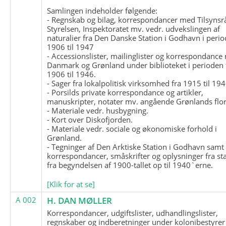
Samlingen indeholder følgende:
- Regnskab og bilag, korrespondancer med Tilsynsr
Styrelsen, Inspektoratet mv. vedr. udvekslingen af
naturalier fra Den Danske Station i Godhavn i perio
1906 til 1947
- Accessionslister, mailinglister og korrespondanc
Danmark og Grønland under biblioteket i perioden 
1906 til 1946.
- Sager fra lokalpolitisk virksomhed fra 1915 til 194
- Porsilds private korrespondance og artikler,
manuskripter, notater mv. angående Grønlands flor
- Materiale vedr. husbygning.
- Kort over Diskofjorden.
- Materiale vedr. sociale og økonomiske forhold i
Grønland.
- Tegninger af Den Arktiske Station i Godhavn samt
korrespondancer, småskrifter og oplysninger fra st
fra begyndelsen af 1900-tallet op til 1940`erne.
[Klik for at se]
A 002
H. DAN MØLLER
Korrespondancer, udgiftslister, udhandlingslister,
regnskaber og indberetninger under kolonibestyrer