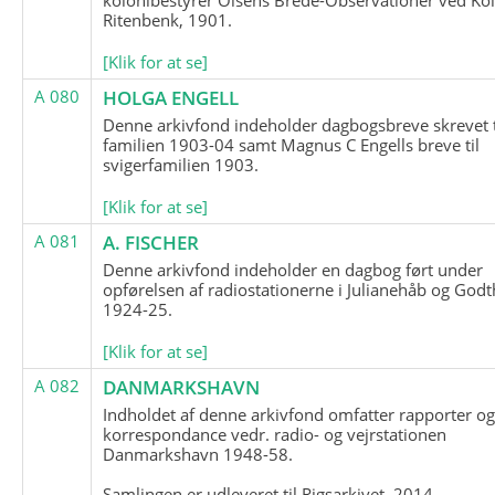
Ritenbenk, 1901.
[Klik for at se]
A 080
HOLGA ENGELL
Denne arkivfond indeholder dagbogsbreve skrevet t
familien 1903-04 samt Magnus C Engells breve til
svigerfamilien 1903.
[Klik for at se]
A 081
A. FISCHER
Denne arkivfond indeholder en dagbog ført under
opførelsen af radiostationerne i Julianehåb og Godt
1924-25.
[Klik for at se]
A 082
DANMARKSHAVN
Indholdet af denne arkivfond omfatter rapporter o
korrespondance vedr. radio- og vejrstationen
Danmarkshavn 1948-58.
Samlingen er udleveret til Rigsarkivet, 2014.