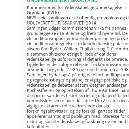
UNDERSØGELSER I GRØNLAND
Kommissionen for Videnskabelige Undersøgelser i
Grønland (KVUG).
NB!!! Hele samlingen er af offentlig proveniens og d
UDLEVERET TIL RIGSARKIVET, 2014.
Samlingen udgør kommissionens virke fra dennes
grundlæggelse i 1850’erne og frem til nyere tid. De
ekspeditionsrapporter indeholder personlige breve
ekspeditionsoptegnelser fra kendte danske polarfo
såsom Carl Ryder, William Thalbitzer og G.C. Amdru
tilsammen skitserer et rigt billede af datidens
videnskabelige udforskning af det arktiske område.
Ligeledes er der talrige referater fra kommissionen
årsmøder begynde i 1926 og frem til midten af 198
Samlingen byder også på originale forhandlingspro
og regnskabsbøger og afspejler vigtige politiske og
videnskabelige debatter såsom Østgrønlandssagen,
Koch-Affæren og oprettelsen af Thule Air Base. Sa
danner et særdeles historisk rigt og detaljeret billed
kommissions virke over de sidste 150 år samt dens
vigtigste aktørers rolle vedrørende danske
forskningsaktiviteter, og de forskelligartede kilder
appellerer samtidig til publikum med interesse for 
natur og social videnskabelig forskning i Grønland
kolonitiden.