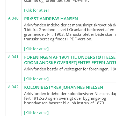
skannet og forefindes som PDF-filer.
[Klik for at se]
A 040
PRÆST ANDREAS HANSEN
Arkivfonden indeholder et manuskript skrevet på d
'Lidt fra Grønland. Livet i Grønland beskrevet af en
grønlænder, I-II', 1903. Manuskriptet er både skann
transskriberet og findes i PDF-version.
[Klik for at se]
A 041
FORENINGEN AF 1901 TIL UNDERSTØTTELSE
GRØNLANDSKE OVERBETJENTES EFTERLADT
Arkivfonden består af vedtægter for foreningen, 19
[Klik for at se]
A 042
KOLONIBESTYRER JOHANNES NIELSEN
Arkivfonden indeholder kolonibestyrer Nielsens d
ført 1912-20 og en oversigt over bygnings- og
brændvæsen baseret bl.a. på Instrux af 1873.
[Klik for at se]