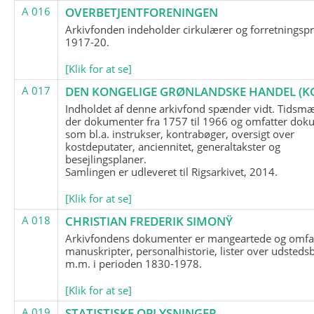
A 016
OVERBETJENTFORENINGEN
Arkivfonden indeholder cirkulærer og forretningspr
1917-20.
[Klik for at se]
A 017
DEN KONGELIGE GRØNLANDSKE HANDEL (K
Indholdet af denne arkivfond spænder vidt. Tidsmæ
der dokumenter fra 1757 til 1966 og omfatter dok
som bl.a. instrukser, kontrabøger, oversigt over
kostdeputater, anciennitet, generaltakster og
besejlingsplaner.
Samlingen er udleveret til Rigsarkivet, 2014.
[Klik for at se]
A 018
CHRISTIAN FREDERIK SIMONŸ
Arkivfondens dokumenter er mangeartede og omfa
manuskripter, personalhistorie, lister over udsteds
m.m. i perioden 1830-1978.
[Klik for at se]
A 019
STATISTISKE OPLYSNINGER