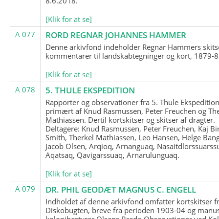
8.6.2018.
[Klik for at se]
A 077
RORD REGNAR JOHANNES HAMMER
Denne arkivfond indeholder Regnar Hammers skits
kommentarer til landskabtegninger og kort, 1879-8
[Klik for at se]
A 078
5. THULE EKSPEDITION
Rapporter og observationer fra 5. Thule Ekspedition
primært af Knud Rasmussen, Peter Freuchen og The
Mathiassen. Dertil kortskitser og skitser af dragter.
Deltagere: Knud Rasmussen, Peter Freuchen, Kaj Bir
Smith, Therkel Mathiassen, Leo Hansen, Helge Bang
Jacob Olsen, Arqioq, Arnanguaq, Nasaitdlorssuarss
Aqatsaq, Qavigarssuaq, Arnarulunguaq.
[Klik for at se]
A 079
DR. PHIL GEODÆT MAGNUS C. ENGELL
Indholdet af denne arkivfond omfatter kortskitser f
Diskobugten, breve fra perioden 1903-04 og manus
kolonibestyrer Olsens Brede-Observationer ved Ko