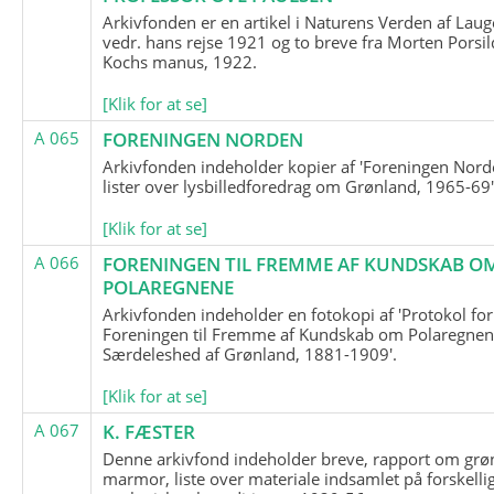
Arkivfonden er en artikel i Naturens Verden af Lau
vedr. hans rejse 1921 og to breve fra Morten Porsil
Kochs manus, 1922.
[Klik for at se]
A 065
FORENINGEN NORDEN
Arkivfonden indeholder kopier af 'Foreningen Nor
lister over lysbilledforedrag om Grønland, 1965-69'
[Klik for at se]
A 066
FORENINGEN TIL FREMME AF KUNDSKAB O
POLAREGNENE
Arkivfonden indeholder en fotokopi af 'Protokol for
Foreningen til Fremme af Kundskab om Polaregnene
Særdeleshed af Grønland, 1881-1909'.
[Klik for at se]
A 067
K. FÆSTER
Denne arkivfond indeholder breve, rapport om grø
marmor, liste over materiale indsamlet på forskelli