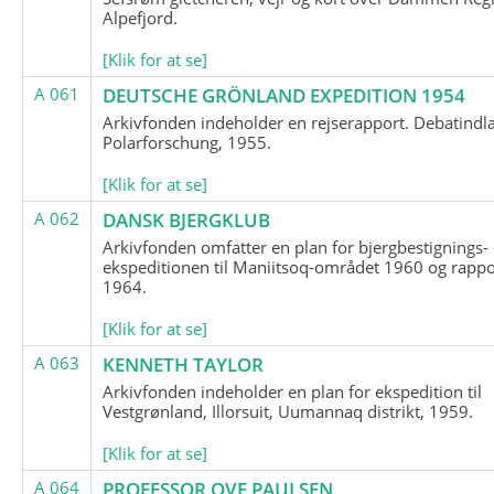
Alpefjord.
[Klik for at se]
A 061
DEUTSCHE GRÖNLAND EXPEDITION 1954
Arkivfonden indeholder en rejserapport. Debatindl
Polarforschung, 1955.
[Klik for at se]
A 062
DANSK BJERGKLUB
Arkivfonden omfatter en plan for bjergbestignings-
ekspeditionen til Maniitsoq-området 1960 og rappo
1964.
[Klik for at se]
A 063
KENNETH TAYLOR
Arkivfonden indeholder en plan for ekspedition til
Vestgrønland, Illorsuit, Uumannaq distrikt, 1959.
[Klik for at se]
A 064
PROFESSOR OVE PAULSEN