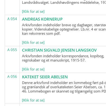
Landsrådsvalget. Landshøvdingens meddelelse, 19
[Klik for at se]
A 054
ANDREAS KORNERUP
Arkivfonden indeholder breve og dagbøger, største
kopier. Videnskabelige optegnelser. Lb.nr. 4 er sca
kan rekvireres som pdf.
[Klik for at se]
A 055
CHRISTIAN SIGVALD JENSEN LANGSKOV
Arkivfonden indeholder korrespondance, kopibog,
regnskaber og et manuskript, 1915-57.
[Klik for at se]
A 056
KATEKET SEIER ABELSEN
Denne arkivfond indeholder en lommebog ført på 
og grønlandsk af overkateketen Seier Abelsen, ca. 
46. Lommebogen er skannet og tilgængelig som PDF
[Klik for at se]