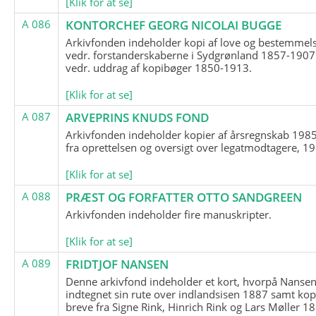
[Klik for at se]
A 086
KONTORCHEF GEORG NICOLAI BUGGE
Arkivfonden indeholder kopi af love og bestemmel
vedr. forstanderskaberne i Sydgrønland 1857-1907
vedr. uddrag af kopibøger 1850-1913.
[Klik for at se]
A 087
ARVEPRINS KNUDS FOND
Arkivfonden indeholder kopier af årsregnskab 1985
fra oprettelsen og oversigt over legatmodtagere, 1
[Klik for at se]
A 088
PRÆST OG FORFATTER OTTO SANDGREEN
Arkivfonden indeholder fire manuskripter.
[Klik for at se]
A 089
FRIDTJOF NANSEN
Denne arkivfond indeholder et kort, hvorpå Nansen
indtegnet sin rute over indlandsisen 1887 samt kop
breve fra Signe Rink, Hinrich Rink og Lars Møller 1