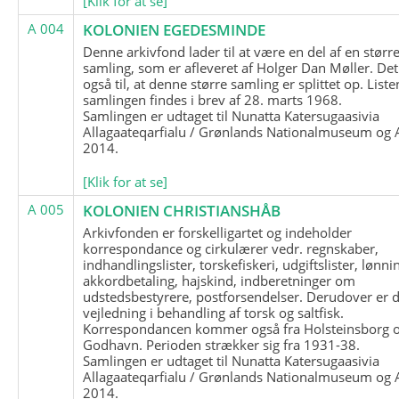
[Klik for at se]
A 004
KOLONIEN EGEDESMINDE
Denne arkivfond lader til at være en del af en størr
samling, som er afleveret af Holger Dan Møller. Det
også til, at denne større samling er splittet op. List
samlingen findes i brev af 28. marts 1968.
Samlingen er udtaget til Nunatta Katersugaasivia
Allagaateqarfialu / Grønlands Nationalmuseum og A
2014.
[Klik for at se]
A 005
KOLONIEN CHRISTIANSHÅB
Arkivfonden er forskelligartet og indeholder
korrespondance og cirkulærer vedr. regnskaber,
indhandlingslister, torskefiskeri, udgiftslister, lønni
akkordbetaling, hajskind, indberetninger om
udstedsbestyrere, postforsendelser. Derudover er 
vejledning i behandling af torsk og saltfisk.
Korrespondancen kommer også fra Holsteinsborg 
Godhavn. Perioden strækker sig fra 1931-38.
Samlingen er udtaget til Nunatta Katersugaasivia
Allagaateqarfialu / Grønlands Nationalmuseum og A
2014.