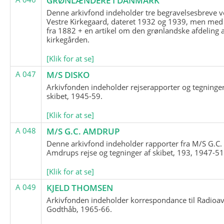
GRØNLÆNDERE I DANMARK
Denne arkivfond indeholder tre begravelsesbreve v
Vestre Kirkegaard, dateret 1932 og 1939, men med
fra 1882 + en artikel om den grønlandske afdeling 
kirkegården.
[Klik for at se]
A 047
M/S DISKO
Arkivfonden indeholder rejserapporter og tegninge
skibet, 1945-59.
[Klik for at se]
A 048
M/S G.C. AMDRUP
Denne arkivfond indeholder rapporter fra M/S G.C.
Amdrups rejse og tegninger af skibet, 193, 1947-51
[Klik for at se]
A 049
KJELD THOMSEN
Arkivfonden indeholder korrespondance til Radioav
Godthåb, 1965-66.