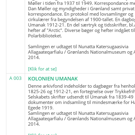
Møller i tiden fra 1937 til 1949. Korrespondance m
Dan Møller og myndigheder i Grønland samt privat
korrespondance. En protokol med lovsamlinger og
cirkulærer fra begyndelsen af 1900-tallet. En dagbo
Umanak 1912-21. En del særtryk og tidsskrifter, bl.
hefter af "Arctic". Diverse bøger og hefter indgået ti
Polarbiblioteket.
Samlingen er udtaget til Nunatta Katersugaasivia
Allagaateqarfialu / Grønlands Nationalmuseum og A
2014.
[Klik for at se]
A 003
KOLONIEN UMANAK
Denne arkivfond indeholder to dagbøger fra henhol
1825-26 og 1912-21, en fortegnelse over Trykkefri
Selskabets skrifter udsendt til Umanak fra 1839-49
dokumenter om indsamling til mindesmærke for H
Egede 1919.
Samlingen er udtaget til Nunatta Katersugaasivia
Allagaateqarfialu / Grønlands Nationalmuseum og A
2014.