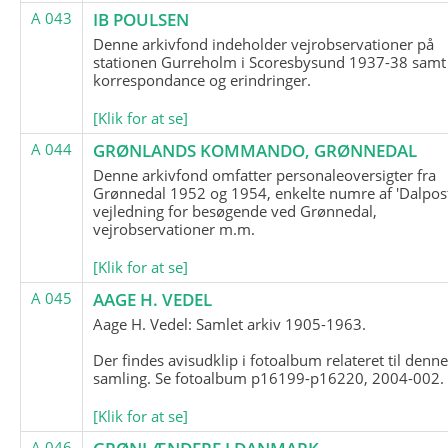
A 043
IB POULSEN
Denne arkivfond indeholder vejrobservationer på
stationen Gurreholm i Scoresbysund 1937-38 samt
korrespondance og erindringer.
[Klik for at se]
A 044
GRØNLANDS KOMMANDO, GRØNNEDAL
Denne arkivfond omfatter personaleoversigter fra
Grønnedal 1952 og 1954, enkelte numre af 'Dalpost
vejledning for besøgende ved Grønnedal,
vejrobservationer m.m.
[Klik for at se]
A 045
AAGE H. VEDEL
Aage H. Vedel: Samlet arkiv 1905-1963.
Der findes avisudklip i fotoalbum relateret til denn
samling. Se fotoalbum p16199-p16220, 2004-002.
[Klik for at se]
A 046