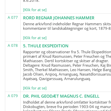
8.6.2018.
[Klik for at se]
A 077
RORD REGNAR JOHANNES HAMMER
Denne arkivfond indeholder Regnar Hammers skits
kommentarer til landskabtegninger og kort, 1879-8
[Klik for at se]
A 078
5. THULE EKSPEDITION
Rapporter og observationer fra 5. Thule Ekspedition
primært af Knud Rasmussen, Peter Freuchen og The
Mathiassen. Dertil kortskitser og skitser af dragter.
Deltagere: Knud Rasmussen, Peter Freuchen, Kaj Bir
Smith, Therkel Mathiassen, Leo Hansen, Helge Bang
Jacob Olsen, Arqioq, Arnanguaq, Nasaitdlorssuarss
Aqatsaq, Qavigarssuaq, Arnarulunguaq.
[Klik for at se]
A 079
DR. PHIL GEODÆT MAGNUS C. ENGELL
Indholdet af denne arkivfond omfatter kortskitser f
Diskobugten, breve fra perioden 1903-04 og manus
kolonibestyrer Olsens Brede-Observationer ved Ko