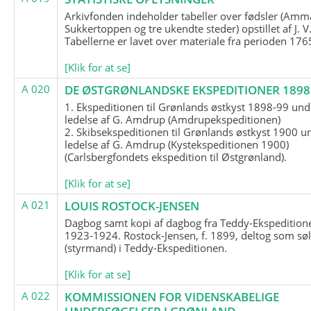
Arkivfonden indeholder tabeller over fødsler (Amma
Sukkertoppen og tre ukendte steder) opstillet af J. V
Tabellerne er lavet over materiale fra perioden 17
[Klik for at se]
A 020
DE ØSTGRØNLANDSKE EKSPEDITIONER 1898 
1. Ekspeditionen til Grønlands østkyst 1898-99 und
ledelse af G. Amdrup (Amdrupekspeditionen)
2. Skibsekspeditionen til Grønlands østkyst 1900 u
ledelse af G. Amdrup (Kystekspeditionen 1900)
(Carlsbergfondets ekspedition til Østgrønland).
[Klik for at se]
A 021
LOUIS ROSTOCK-JENSEN
Dagbog samt kopi af dagbog fra Teddy-Ekspedition
1923-1924. Rostock-Jensen, f. 1899, deltog som søl
(styrmand) i Teddy-Ekspeditionen.
[Klik for at se]
A 022
KOMMISSIONEN FOR VIDENSKABELIGE