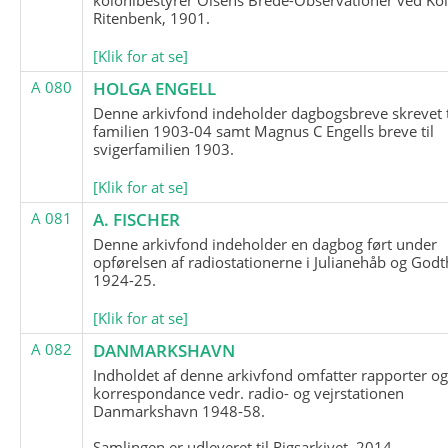
Ritenbenk, 1901.
[Klik for at se]
A 080
HOLGA ENGELL
Denne arkivfond indeholder dagbogsbreve skrevet t
familien 1903-04 samt Magnus C Engells breve til
svigerfamilien 1903.
[Klik for at se]
A 081
A. FISCHER
Denne arkivfond indeholder en dagbog ført under
opførelsen af radiostationerne i Julianehåb og Godt
1924-25.
[Klik for at se]
A 082
DANMARKSHAVN
Indholdet af denne arkivfond omfatter rapporter o
korrespondance vedr. radio- og vejrstationen
Danmarkshavn 1948-58.
Samlingen er udleveret til Rigsarkivet, 2014.