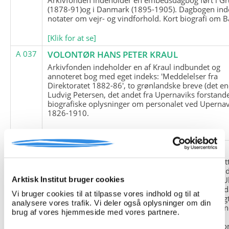
(1878-91)og i Danmark (1895-1905). Dagbogen ind
notater om vejr- og vindforhold. Kort biografi om B
[Klik for at se]
A 037
VOLONTØR HANS PETER KRAUL
Arkivfonden indeholder en af Kraul indbundet og
annoteret bog med eget indeks: 'Meddelelser fra
Direktoratet 1882-86', to grønlandske breve (det en
Ludvig Petersen, det andet fra Upernaviks forstand
biografiske oplysninger om personalet ved Upernav
1826-1910.
[Klik for at se]
A 038
FRIEDRICH LITTMANN
Denne arkivfond indeholder en kopi af Friedrich Li
upublicerede erindringer. Originalen befinder sig i 
tyske historiker Franz Selingers privatarkiv i byen U
Arktisk Institut bruger cookies
Tyskland. Friedrich Littmann var en af de tyske sold
Vi bruger cookies til at tilpasse vores indhold og til at
der var med i vejrstationen "Holzauge" i Hansa Bugt
analysere vores trafik. Vi deler også oplysninger om din
Nordøstgrønland under Anden Verdenskrig. Statio
brug af vores hjemmeside med vores partnere.
"Holzauge" blev opdaget af Nordøstgrønlands
Slædepatrulje med Eli Knudsen som medlem og ko