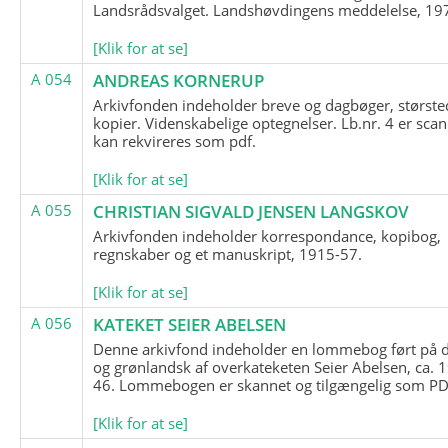
Landsrådsvalget. Landshøvdingens meddelelse, 19
[Klik for at se]
A 054
ANDREAS KORNERUP
Arkivfonden indeholder breve og dagbøger, største
kopier. Videnskabelige optegnelser. Lb.nr. 4 er sca
kan rekvireres som pdf.
[Klik for at se]
A 055
CHRISTIAN SIGVALD JENSEN LANGSKOV
Arkivfonden indeholder korrespondance, kopibog,
regnskaber og et manuskript, 1915-57.
[Klik for at se]
A 056
KATEKET SEIER ABELSEN
Denne arkivfond indeholder en lommebog ført på 
og grønlandsk af overkateketen Seier Abelsen, ca. 
46. Lommebogen er skannet og tilgængelig som PDF
[Klik for at se]