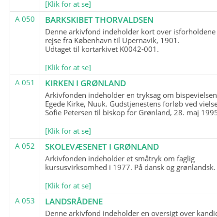
[Klik for at se]
A 050
BARKSKIBET THORVALDSEN
Denne arkivfond indeholder kort over isforholdene
rejse fra København til Upernavik, 1901.
Udtaget til kortarkivet K0042-001.
[Klik for at se]
A 051
KIRKEN I GRØNLAND
Arkivfonden indeholder en tryksag om bispevielsen
Egede Kirke, Nuuk. Gudstjenestens forløb ved viels
Sofie Petersen til biskop for Grønland, 28. maj 199
[Klik for at se]
A 052
SKOLEVÆSENET I GRØNLAND
Arkivfonden indeholder et småtryk om faglig
kursusvirksomhed i 1977. På dansk og grønlandsk.
[Klik for at se]
A 053
LANDSRÅDENE
Denne arkivfond indeholder en oversigt over kandid