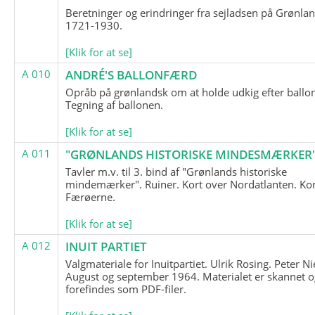
Beretninger og erindringer fra sejladsen på Grønla
1721-1930.
[Klik for at se]
A 010
ANDRÉ'S BALLONFÆRD
Opråb på grønlandsk om at holde udkig efter ballo
Tegning af ballonen.
[Klik for at se]
A 011
"GRØNLANDS HISTORISKE MINDESMÆRKER
Tavler m.v. til 3. bind af "Grønlands historiske
mindemærker". Ruiner. Kort over Nordatlanten. Kor
Færøerne.
[Klik for at se]
A 012
INUIT PARTIET
Valgmateriale for Inuitpartiet. Ulrik Rosing. Peter Ni
August og september 1964. Materialet er skannet o
forefindes som PDF-filer.