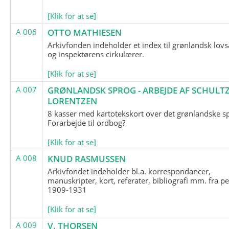
[Klik for at se]
A 006
OTTO MATHIESEN
Arkivfonden indeholder et index til grønlandsk lov
og inspektørens cirkulærer.
[Klik for at se]
A 007
GRØNLANDSK SPROG - ARBEJDE AF SCHULTZ
LORENTZEN
8 kasser med kartotekskort over det grønlandske s
Forarbejde til ordbog?
[Klik for at se]
A 008
KNUD RASMUSSEN
Arkivfondet indeholder bl.a. korrespondancer,
manuskripter, kort, referater, bibliografi mm. fra p
1909-1931
[Klik for at se]
A 009
V. THORSEN