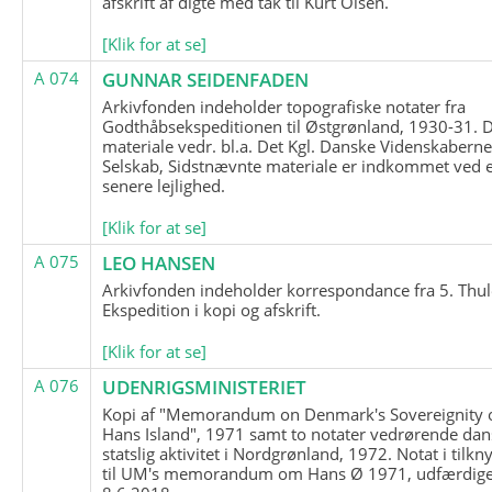
afskrift af digte med tak til Kurt Olsen.
[Klik for at se]
A 074
GUNNAR SEIDENFADEN
Arkivfonden indeholder topografiske notater fra
Godthåbsekspeditionen til Østgrønland, 1930-31.
materiale vedr. bl.a. Det Kgl. Danske Videnskabern
Selskab, Sidstnævnte materiale er indkommet ved 
senere lejlighed.
[Klik for at se]
A 075
LEO HANSEN
Arkivfonden indeholder korrespondance fra 5. Thul
Ekspedition i kopi og afskrift.
[Klik for at se]
A 076
UDENRIGSMINISTERIET
Kopi af "Memorandum on Denmark's Sovereignity 
Hans Island", 1971 samt to notater vedrørende dan
statslig aktivitet i Nordgrønland, 1972. Notat i tilkn
til UM's memorandum om Hans Ø 1971, udfærdige