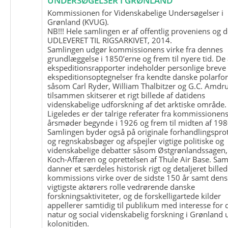
UNDERSØGELSER I GRØNLAND
Kommissionen for Videnskabelige Undersøgelser i
Grønland (KVUG).
NB!!! Hele samlingen er af offentlig proveniens og d
UDLEVERET TIL RIGSARKIVET, 2014.
Samlingen udgør kommissionens virke fra dennes
grundlæggelse i 1850’erne og frem til nyere tid. De
ekspeditionsrapporter indeholder personlige breve
ekspeditionsoptegnelser fra kendte danske polarfo
såsom Carl Ryder, William Thalbitzer og G.C. Amdru
tilsammen skitserer et rigt billede af datidens
videnskabelige udforskning af det arktiske område.
Ligeledes er der talrige referater fra kommissionen
årsmøder begynde i 1926 og frem til midten af 198
Samlingen byder også på originale forhandlingspro
og regnskabsbøger og afspejler vigtige politiske og
videnskabelige debatter såsom Østgrønlandssagen,
Koch-Affæren og oprettelsen af Thule Air Base. Sa
danner et særdeles historisk rigt og detaljeret billed
kommissions virke over de sidste 150 år samt dens
vigtigste aktørers rolle vedrørende danske
forskningsaktiviteter, og de forskelligartede kilder
appellerer samtidig til publikum med interesse for 
natur og social videnskabelig forskning i Grønland
kolonitiden.