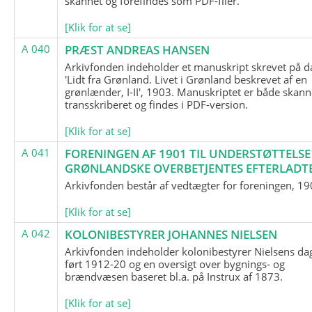
skannet og forefindes som PDF-filer.
[Klik for at se]
A 040
PRÆST ANDREAS HANSEN
Arkivfonden indeholder et manuskript skrevet på d
'Lidt fra Grønland. Livet i Grønland beskrevet af en
grønlænder, I-II', 1903. Manuskriptet er både skann
transskriberet og findes i PDF-version.
[Klik for at se]
A 041
FORENINGEN AF 1901 TIL UNDERSTØTTELSE
GRØNLANDSKE OVERBETJENTES EFTERLADT
Arkivfonden består af vedtægter for foreningen, 19
[Klik for at se]
A 042
KOLONIBESTYRER JOHANNES NIELSEN
Arkivfonden indeholder kolonibestyrer Nielsens d
ført 1912-20 og en oversigt over bygnings- og
brændvæsen baseret bl.a. på Instrux af 1873.
[Klik for at se]