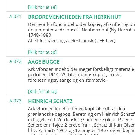
[Klik for at se]
A 071
BRØDREMENIGHEDEN FRA HERRNHUT
Denne arkivfond indeholder kopier, afskrifter og or
dokumenter vedr. huset i Neuherrnhut (Ny Herrnhut
1748-1880.
Alle filer haves også elektronisk (TIFF-filer)
[Klik for at se]
A 072
AAGE BUGGE
Arkivfonden indeholder meget forskelligt materiale 
perioden 1914-62, bl.a. manuskripter, breve,
forelæsninger, sange og en stamtavle.
[Klik for at se]
A 073
HEINRICH SCHATZ
Arkivfonden indeholder en kopi: afskrift af den
grønlandske dagbog. Beretning om Heinrich Schatz
deltagelse i II. Verdenskrig som tysk soldat. På tysk.
Senere er tilføjet: 2 breve fra H. Schatz til Kurt Olsen
hhv. 7. marts 1967 og 12. august 1967 og en bog 