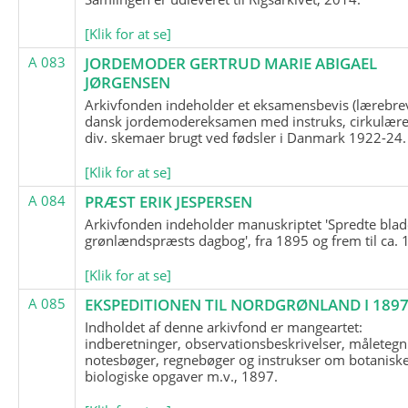
[Klik for at se]
A 083
JORDEMODER GERTRUD MARIE ABIGAEL
JØRGENSEN
Arkivfonden indeholder et eksamensbevis (lærebre
dansk jordemodereksamen med instruks, cirkulære
div. skemaer brugt ved fødsler i Danmark 1922-24.
[Klik for at se]
A 084
PRÆST ERIK JESPERSEN
Arkivfonden indeholder manuskriptet 'Spredte blad
grønlændspræsts dagbog', fra 1895 og frem til ca. 
[Klik for at se]
A 085
EKSPEDITIONEN TIL NORDGRØNLAND I 189
Indholdet af denne arkivfond er mangeartet:
indberetninger, observationsbeskrivelser, måletegn
notesbøger, regnebøger og instrukser om botanisk
biologiske opgaver m.v., 1897.