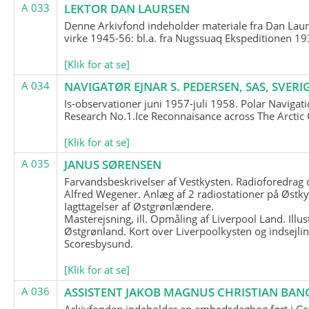
A 033
LEKTOR DAN LAURSEN
Denne Arkivfond indeholder materiale fra Dan Lau
virke 1945-56: bl.a. fra Nugssuaq Ekspeditionen 19
[Klik for at se]
A 034
NAVIGATØR EJNAR S. PEDERSEN, SAS, SVERI
Is-observationer juni 1957-juli 1958. Polar Navigat
Research No.1.Ice Reconnaisance across The Arctic
[Klik for at se]
A 035
JANUS SØRENSEN
Farvandsbeskrivelser af Vestkysten. Radioforedrag
Alfred Wegener. Anlæg af 2 radiostationer på Østky
Iagttagelser af Østgrønlændere.
Masterejsning, ill. Opmåling af Liverpool Land. Illus
Østgrønland. Kort over Liverpoolkysten og indsejlin
Scoresbysund.
[Klik for at se]
A 036
ASSISTENT JAKOB MAGNUS CHRISTIAN BAN
Arkivfonden indeholder en embedsdagbog ført i G