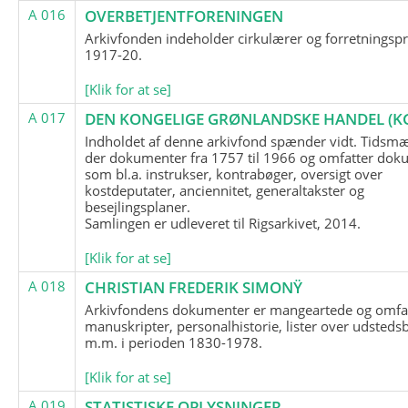
A 016
OVERBETJENTFORENINGEN
Arkivfonden indeholder cirkulærer og forretningspr
1917-20.
[Klik for at se]
A 017
DEN KONGELIGE GRØNLANDSKE HANDEL (K
Indholdet af denne arkivfond spænder vidt. Tidsmæ
der dokumenter fra 1757 til 1966 og omfatter dok
som bl.a. instrukser, kontrabøger, oversigt over
kostdeputater, anciennitet, generaltakster og
besejlingsplaner.
Samlingen er udleveret til Rigsarkivet, 2014.
[Klik for at se]
A 018
CHRISTIAN FREDERIK SIMONŸ
Arkivfondens dokumenter er mangeartede og omfa
manuskripter, personalhistorie, lister over udsteds
m.m. i perioden 1830-1978.
[Klik for at se]
A 019
STATISTISKE OPLYSNINGER