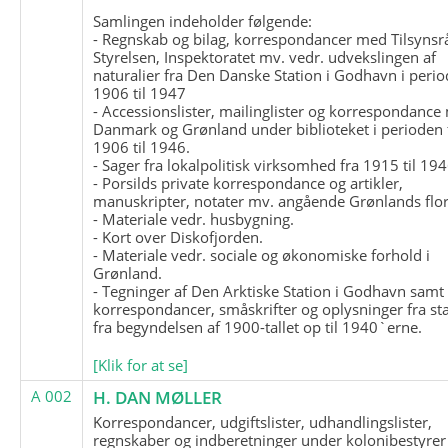
Samlingen indeholder følgende:
- Regnskab og bilag, korrespondancer med Tilsynsr
Styrelsen, Inspektoratet mv. vedr. udvekslingen af
naturalier fra Den Danske Station i Godhavn i perio
1906 til 1947
- Accessionslister, mailinglister og korrespondanc
Danmark og Grønland under biblioteket i perioden 
1906 til 1946.
- Sager fra lokalpolitisk virksomhed fra 1915 til 194
- Porsilds private korrespondance og artikler,
manuskripter, notater mv. angående Grønlands flor
- Materiale vedr. husbygning.
- Kort over Diskofjorden.
- Materiale vedr. sociale og økonomiske forhold i
Grønland.
- Tegninger af Den Arktiske Station i Godhavn samt
korrespondancer, småskrifter og oplysninger fra st
fra begyndelsen af 1900-tallet op til 1940`erne.
[Klik for at se]
A 002
H. DAN MØLLER
Korrespondancer, udgiftslister, udhandlingslister,
regnskaber og indberetninger under kolonibestyrer