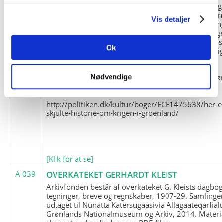
og Marius Jensen som medlem. Marius Jensens da
befinder sig i Militärhistorisches Museum i Dresde
Vis detaljer
(Tyskland). Kopierne af Friedrich Littmanns erindrin
klausuleret iht. aftalen med giveren og Franz Seling
Kontakt venligst Arktisk Instituts ledelse i forbinde
Ok
brugen af materialet til studie- og forskningsmæssi
formål.
Nedenunder findes et link til en presseartikel vedr
Nødvendige
historien om Nordøstgrønlands Slædepatrulje:
http://politiken.dk/kultur/boger/ECE1475638/her-e
skjulte-historie-om-krigen-i-groenland/
[Klik for at se]
A 039
OVERKATEKET GERHARDT KLEIST
Arkivfonden består af overkateket G. Kleists dagbog
tegninger, breve og regnskaber, 1907-29. Samlinge
udtaget til Nunatta Katersugaasivia Allagaateqarfial
Grønlands Nationalmuseum og Arkiv, 2014. Materia