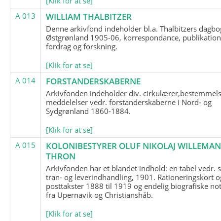
[Klik for at se]
A 013
WILLIAM THALBITZER
Denne arkivfond indeholder bl.a. Thalbitzers dagbo
Østgrønland 1905-06, korrespondance, publikation
fordrag og forskning.
[Klik for at se]
A 014
FORSTANDERSKABERNE
Arkivfonden indeholder div. cirkulærer,bestemmels
meddelelser vedr. forstanderskaberne i Nord- og
Sydgrønland 1860-1884.
[Klik for at se]
A 015
KOLONIBESTYRER OLUF NIKOLAJ WILLEMA
THRON
Arkivfonden har et blandet indhold: en tabel vedr.
tran- og leverindhandling, 1901. Rationeringskort o
posttakster 1888 til 1919 og endelig biografiske no
fra Upernavik og Christianshåb.
[Klik for at se]