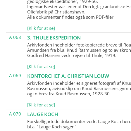
geologiske ekspeditioner, 1929-56.
Ingenør Fæster var leder af Den kgl. grønlandske H
Oliefabrik på Christianshavn.
Alle dokumenter findes også som PDF-filer.
[Klik for at se]
A 068
3. THULE EKSPEDITION
Arkivfonden indeholder fotokopierede breve til Roa
Amundsen fra bl.a. Knud Rasmussen og to aviskron
Godfred Hansen vedr. rejsen til Thule, 1919.
[Klik for at se]
A 069
KONTORCHEF A. CHRISTIAN LOUW
Arkivfonden indeholder et signeret fotografi af Knu
Rasmussen, avisudklip om Knud Rasmussens gymna
og to brev fra Knud Rasmussen, 1928-30.
[Klik for at se]
A 070
LAUGE KOCH
Forskelligartede dokumenter vedr. Lauge Koch her
bl.a. "Lauge Koch sagen".