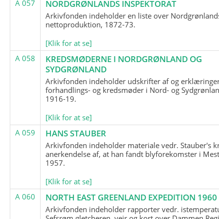
A 057
NORDGRØNLANDS INSPEKTORAT
Arkivfonden indeholder en liste over Nordgrønland
nettoproduktion, 1872-73.
[Klik for at se]
A 058
KREDSMØDERNE I NORDGRØNLAND OG
SYDGRØNLAND
Arkivfonden indeholder udskrifter af og erklæringer
forhandlings- og kredsmøder i Nord- og Sydgrønlan
1916-19.
[Klik for at se]
A 059
HANS STAUBER
Arkivfonden indeholder materiale vedr. Stauber's k
anerkendelse af, at han fandt blyforekomster i Mest
1957.
[Klik for at se]
A 060
NORTH EAST GREENLAND EXPEDITION 1960
Arkivfonden indeholder rapporter vedr. istemperatu
Sefsrøm gletcheren, vejr og kort over Dammen Reg