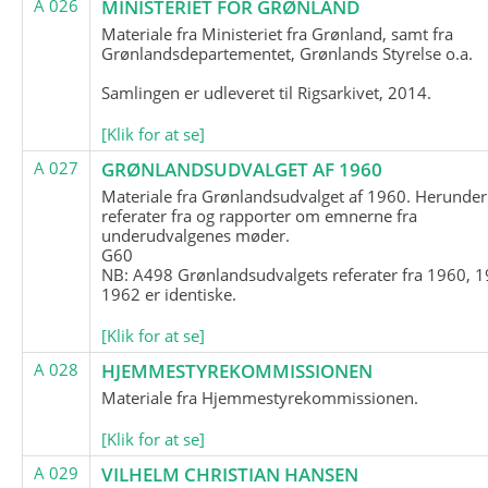
A 026
MINISTERIET FOR GRØNLAND
Materiale fra Ministeriet fra Grønland, samt fra
Grønlandsdepartementet, Grønlands Styrelse o.a.
Samlingen er udleveret til Rigsarkivet, 2014.
[Klik for at se]
A 027
GRØNLANDSUDVALGET AF 1960
Materiale fra Grønlandsudvalget af 1960. Herunder
referater fra og rapporter om emnerne fra
underudvalgenes møder.
G60
NB: A498 Grønlandsudvalgets referater fra 1960, 1
1962 er identiske.
[Klik for at se]
A 028
HJEMMESTYREKOMMISSIONEN
Materiale fra Hjemmestyrekommissionen.
[Klik for at se]
A 029
VILHELM CHRISTIAN HANSEN