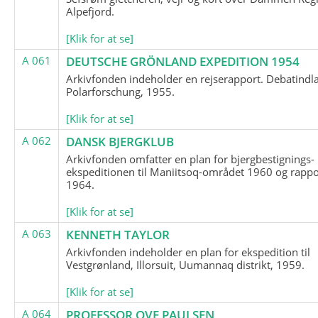
Alpefjord.
[Klik for at se]
A 061
DEUTSCHE GRÖNLAND EXPEDITION 1954
Arkivfonden indeholder en rejserapport. Debatindl
Polarforschung, 1955.
[Klik for at se]
A 062
DANSK BJERGKLUB
Arkivfonden omfatter en plan for bjergbestignings-
ekspeditionen til Maniitsoq-området 1960 og rappo
1964.
[Klik for at se]
A 063
KENNETH TAYLOR
Arkivfonden indeholder en plan for ekspedition til
Vestgrønland, Illorsuit, Uumannaq distrikt, 1959.
[Klik for at se]
A 064
PROFESSOR OVE PAULSEN