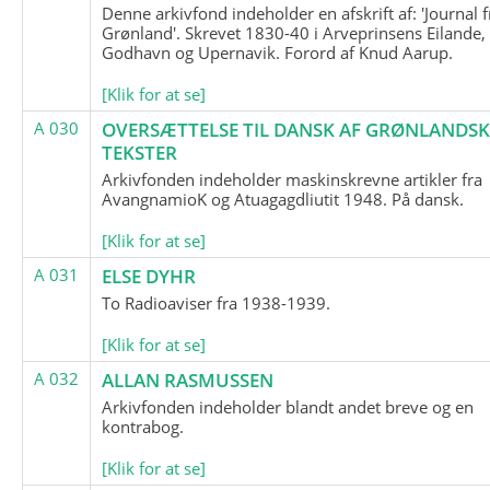
Denne arkivfond indeholder en afskrift af: 'Journal f
Grønland'. Skrevet 1830-40 i Arveprinsens Eilande,
Godhavn og Upernavik. Forord af Knud Aarup.
[Klik for at se]
A 030
OVERSÆTTELSE TIL DANSK AF GRØNLANDSK
TEKSTER
Arkivfonden indeholder maskinskrevne artikler fra
AvangnamioK og Atuagagdliutit 1948. På dansk.
[Klik for at se]
A 031
ELSE DYHR
To Radioaviser fra 1938-1939.
[Klik for at se]
A 032
ALLAN RASMUSSEN
Arkivfonden indeholder blandt andet breve og en
kontrabog.
[Klik for at se]