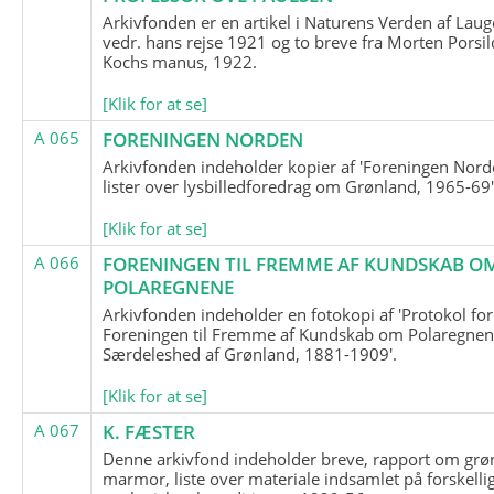
Arkivfonden er en artikel i Naturens Verden af Lau
vedr. hans rejse 1921 og to breve fra Morten Porsil
Kochs manus, 1922.
[Klik for at se]
A 065
FORENINGEN NORDEN
Arkivfonden indeholder kopier af 'Foreningen Nor
lister over lysbilledforedrag om Grønland, 1965-69'
[Klik for at se]
A 066
FORENINGEN TIL FREMME AF KUNDSKAB O
POLAREGNENE
Arkivfonden indeholder en fotokopi af 'Protokol for
Foreningen til Fremme af Kundskab om Polaregnene
Særdeleshed af Grønland, 1881-1909'.
[Klik for at se]
A 067
K. FÆSTER
Denne arkivfond indeholder breve, rapport om grø
marmor, liste over materiale indsamlet på forskelli