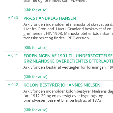
skannet og forefindes som PDF-filer.
[Klik for at se]
A 040
PRÆST ANDREAS HANSEN
Arkivfonden indeholder et manuskript skrevet på d
'Lidt fra Grønland. Livet i Grønland beskrevet af en
grønlænder, I-II', 1903. Manuskriptet er både skann
transskriberet og findes i PDF-version.
[Klik for at se]
A 041
FORENINGEN AF 1901 TIL UNDERSTØTTELSE
GRØNLANDSKE OVERBETJENTES EFTERLADT
Arkivfonden består af vedtægter for foreningen, 19
[Klik for at se]
A 042
KOLONIBESTYRER JOHANNES NIELSEN
Arkivfonden indeholder kolonibestyrer Nielsens d
ført 1912-20 og en oversigt over bygnings- og
brændvæsen baseret bl.a. på Instrux af 1873.
[Klik for at se]