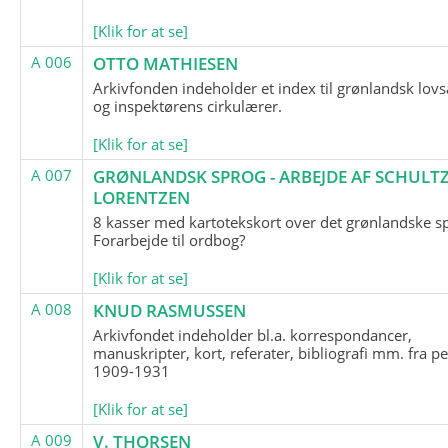
[Klik for at se]
A 006
OTTO MATHIESEN
Arkivfonden indeholder et index til grønlandsk lov
og inspektørens cirkulærer.
[Klik for at se]
A 007
GRØNLANDSK SPROG - ARBEJDE AF SCHULTZ
LORENTZEN
8 kasser med kartotekskort over det grønlandske s
Forarbejde til ordbog?
[Klik for at se]
A 008
KNUD RASMUSSEN
Arkivfondet indeholder bl.a. korrespondancer,
manuskripter, kort, referater, bibliografi mm. fra p
1909-1931
[Klik for at se]
A 009
V. THORSEN