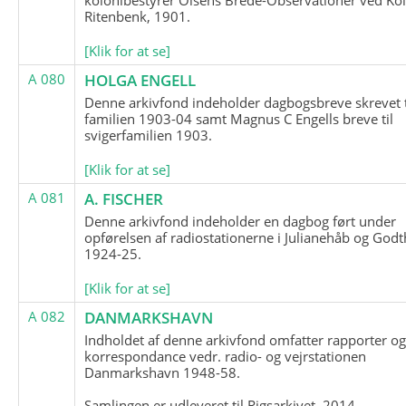
Ritenbenk, 1901.
[Klik for at se]
A 080
HOLGA ENGELL
Denne arkivfond indeholder dagbogsbreve skrevet t
familien 1903-04 samt Magnus C Engells breve til
svigerfamilien 1903.
[Klik for at se]
A 081
A. FISCHER
Denne arkivfond indeholder en dagbog ført under
opførelsen af radiostationerne i Julianehåb og Godt
1924-25.
[Klik for at se]
A 082
DANMARKSHAVN
Indholdet af denne arkivfond omfatter rapporter o
korrespondance vedr. radio- og vejrstationen
Danmarkshavn 1948-58.
Samlingen er udleveret til Rigsarkivet, 2014.