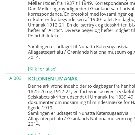
Møller i tiden fra 1937 til 1949. Korrespondance m
Dan Møller og myndigheder i Grønland samt privat
korrespondance. En protokol med lovsamlinger og
cirkulærer fra begyndelsen af 1900-tallet. En dagbo
Umanak 1912-21. En del særtryk og tidsskrifter, bl.
hefter af "Arctic". Diverse bøger og hefter indgået ti
Polarbiblioteket.
Samlingen er udtaget til Nunatta Katersugaasivia
Allagaateqarfialu / Grønlands Nationalmuseum og A
2014.
[Klik for at se]
A 003
KOLONIEN UMANAK
Denne arkivfond indeholder to dagbøger fra henhol
1825-26 og 1912-21, en fortegnelse over Trykkefri
Selskabets skrifter udsendt til Umanak fra 1839-49
dokumenter om indsamling til mindesmærke for H
Egede 1919.
Samlingen er udtaget til Nunatta Katersugaasivia
Allagaateqarfialu / Grønlands Nationalmuseum og A
2014.