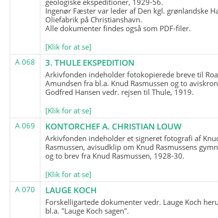
geologiske ekspeditioner, 1929-56.
Ingenør Fæster var leder af Den kgl. grønlandske H
Oliefabrik på Christianshavn.
Alle dokumenter findes også som PDF-filer.
[Klik for at se]
A 068
3. THULE EKSPEDITION
Arkivfonden indeholder fotokopierede breve til Roa
Amundsen fra bl.a. Knud Rasmussen og to aviskron
Godfred Hansen vedr. rejsen til Thule, 1919.
[Klik for at se]
A 069
KONTORCHEF A. CHRISTIAN LOUW
Arkivfonden indeholder et signeret fotografi af Knu
Rasmussen, avisudklip om Knud Rasmussens gymna
og to brev fra Knud Rasmussen, 1928-30.
[Klik for at se]
A 070
LAUGE KOCH
Forskelligartede dokumenter vedr. Lauge Koch her
bl.a. "Lauge Koch sagen".