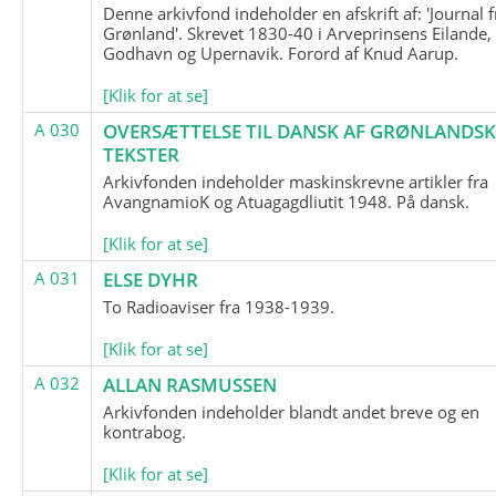
Denne arkivfond indeholder en afskrift af: 'Journal f
Grønland'. Skrevet 1830-40 i Arveprinsens Eilande,
Godhavn og Upernavik. Forord af Knud Aarup.
[Klik for at se]
A 030
OVERSÆTTELSE TIL DANSK AF GRØNLANDSK
TEKSTER
Arkivfonden indeholder maskinskrevne artikler fra
AvangnamioK og Atuagagdliutit 1948. På dansk.
[Klik for at se]
A 031
ELSE DYHR
To Radioaviser fra 1938-1939.
[Klik for at se]
A 032
ALLAN RASMUSSEN
Arkivfonden indeholder blandt andet breve og en
kontrabog.
[Klik for at se]