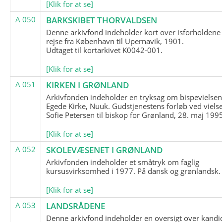
[Klik for at se]
A 050
BARKSKIBET THORVALDSEN
Denne arkivfond indeholder kort over isforholdene
rejse fra København til Upernavik, 1901.
Udtaget til kortarkivet K0042-001.
[Klik for at se]
A 051
KIRKEN I GRØNLAND
Arkivfonden indeholder en tryksag om bispevielsen
Egede Kirke, Nuuk. Gudstjenestens forløb ved viels
Sofie Petersen til biskop for Grønland, 28. maj 199
[Klik for at se]
A 052
SKOLEVÆSENET I GRØNLAND
Arkivfonden indeholder et småtryk om faglig
kursusvirksomhed i 1977. På dansk og grønlandsk.
[Klik for at se]
A 053
LANDSRÅDENE
Denne arkivfond indeholder en oversigt over kandid