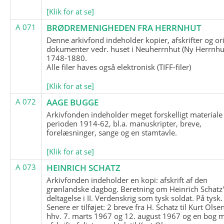
[Klik for at se]
A 071
BRØDREMENIGHEDEN FRA HERRNHUT
Denne arkivfond indeholder kopier, afskrifter og or
dokumenter vedr. huset i Neuherrnhut (Ny Herrnhut
1748-1880.
Alle filer haves også elektronisk (TIFF-filer)
[Klik for at se]
A 072
AAGE BUGGE
Arkivfonden indeholder meget forskelligt materiale 
perioden 1914-62, bl.a. manuskripter, breve,
forelæsninger, sange og en stamtavle.
[Klik for at se]
A 073
HEINRICH SCHATZ
Arkivfonden indeholder en kopi: afskrift af den
grønlandske dagbog. Beretning om Heinrich Schatz
deltagelse i II. Verdenskrig som tysk soldat. På tysk.
Senere er tilføjet: 2 breve fra H. Schatz til Kurt Olsen
hhv. 7. marts 1967 og 12. august 1967 og en bog 