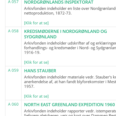
A 057
NORDGRØNLANDS INSPEKTORAT
Arkivfonden indeholder en liste over Nordgrønland
nettoproduktion, 1872-73.
[Klik for at se]
A 058
KREDSMØDERNE I NORDGRØNLAND OG
SYDGRØNLAND
Arkivfonden indeholder udskrifter af og erklæringer
forhandlings- og kredsmøder i Nord- og Sydgrønlan
1916-19.
[Klik for at se]
A 059
HANS STAUBER
Arkivfonden indeholder materiale vedr. Stauber's k
anerkendelse af, at han fandt blyforekomster i Mest
1957.
[Klik for at se]
A 060
NORTH EAST GREENLAND EXPEDITION 1960
Arkivfonden indeholder rapporter vedr. istemperatu
Sefsrøm gletcheren, vejr og kort over Dammen Reg