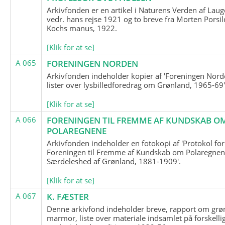
Arkivfonden er en artikel i Naturens Verden af Lau
vedr. hans rejse 1921 og to breve fra Morten Porsil
Kochs manus, 1922.
[Klik for at se]
A 065
FORENINGEN NORDEN
Arkivfonden indeholder kopier af 'Foreningen Nor
lister over lysbilledforedrag om Grønland, 1965-69'
[Klik for at se]
A 066
FORENINGEN TIL FREMME AF KUNDSKAB O
POLAREGNENE
Arkivfonden indeholder en fotokopi af 'Protokol for
Foreningen til Fremme af Kundskab om Polaregnene
Særdeleshed af Grønland, 1881-1909'.
[Klik for at se]
A 067
K. FÆSTER
Denne arkivfond indeholder breve, rapport om grø
marmor, liste over materiale indsamlet på forskelli