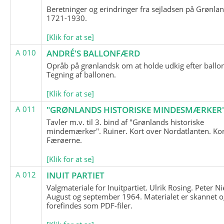
Beretninger og erindringer fra sejladsen på Grønla
1721-1930.
[Klik for at se]
A 010
ANDRÉ'S BALLONFÆRD
Opråb på grønlandsk om at holde udkig efter ballo
Tegning af ballonen.
[Klik for at se]
A 011
"GRØNLANDS HISTORISKE MINDESMÆRKER
Tavler m.v. til 3. bind af "Grønlands historiske
mindemærker". Ruiner. Kort over Nordatlanten. Kor
Færøerne.
[Klik for at se]
A 012
INUIT PARTIET
Valgmateriale for Inuitpartiet. Ulrik Rosing. Peter Ni
August og september 1964. Materialet er skannet o
forefindes som PDF-filer.