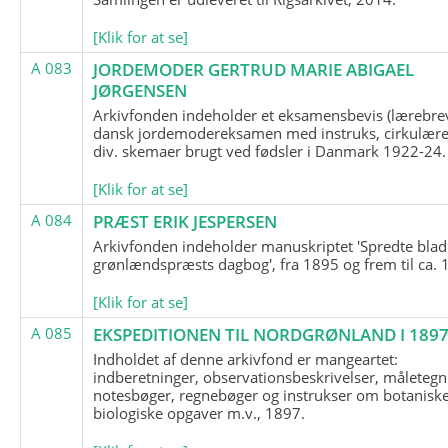
[Klik for at se]
A 083
JORDEMODER GERTRUD MARIE ABIGAEL
JØRGENSEN
Arkivfonden indeholder et eksamensbevis (lærebre
dansk jordemodereksamen med instruks, cirkulære
div. skemaer brugt ved fødsler i Danmark 1922-24.
[Klik for at se]
A 084
PRÆST ERIK JESPERSEN
Arkivfonden indeholder manuskriptet 'Spredte blad
grønlændspræsts dagbog', fra 1895 og frem til ca. 
[Klik for at se]
A 085
EKSPEDITIONEN TIL NORDGRØNLAND I 189
Indholdet af denne arkivfond er mangeartet:
indberetninger, observationsbeskrivelser, måletegn
notesbøger, regnebøger og instrukser om botanisk
biologiske opgaver m.v., 1897.