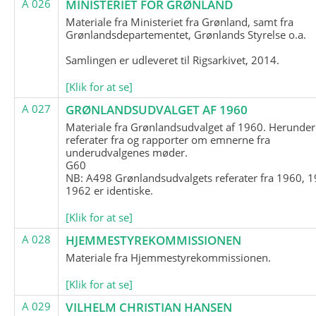
A 026
MINISTERIET FOR GRØNLAND
Materiale fra Ministeriet fra Grønland, samt fra
Grønlandsdepartementet, Grønlands Styrelse o.a.
Samlingen er udleveret til Rigsarkivet, 2014.
[Klik for at se]
A 027
GRØNLANDSUDVALGET AF 1960
Materiale fra Grønlandsudvalget af 1960. Herunder
referater fra og rapporter om emnerne fra
underudvalgenes møder.
G60
NB: A498 Grønlandsudvalgets referater fra 1960, 1
1962 er identiske.
[Klik for at se]
A 028
HJEMMESTYREKOMMISSIONEN
Materiale fra Hjemmestyrekommissionen.
[Klik for at se]
A 029
VILHELM CHRISTIAN HANSEN