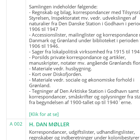
Samlingen indeholder følgende:
- Regnskab og bilag, korrespondancer med Tilsynsr
Styrelsen, Inspektoratet mv. vedr. udvekslingen af
naturalier fra Den Danske Station i Godhavn i perio
1906 til 1947
- Accessionslister, mailinglister og korrespondanc
Danmark og Grønland under biblioteket i perioden 
1906 til 1946.
- Sager fra lokalpolitisk virksomhed fra 1915 til 194
- Porsilds private korrespondance og artikler,
manuskripter, notater mv. angående Grønlands flor
- Materiale vedr. husbygning.
- Kort over Diskofjorden.
- Materiale vedr. sociale og økonomiske forhold i
Grønland.
- Tegninger af Den Arktiske Station i Godhavn samt
korrespondancer, småskrifter og oplysninger fra st
fra begyndelsen af 1900-tallet op til 1940`erne.
[Klik for at se]
A 002
H. DAN MØLLER
Korrespondancer, udgiftslister, udhandlingslister,
regnskaber og indberetninger under kolonibestyrer