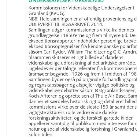
UNDERSØGELSER I GRØNLAND
Kommissionen for Videnskabelige Undersøgelser i
Grønland (KVUG).
NB!!! Hele samlingen er af offentlig proveniens og d
UDLEVERET TIL RIGSARKIVET, 2014.
Samlingen udgør kommissionens virke fra dennes
grundlæggelse i 1850’erne og frem til nyere tid. De
ekspeditionsrapporter indeholder personlige breve
ekspeditionsoptegnelser fra kendte danske polarfo
såsom Carl Ryder, William Thalbitzer og G.C. Amdru
tilsammen skitserer et rigt billede af datidens
videnskabelige udforskning af det arktiske område.
Ligeledes er der talrige referater fra kommissionen
årsmøder begynde i 1926 og frem til midten af 198
Samlingen byder også på originale forhandlingspro
og regnskabsbøger og afspejler vigtige politiske og
videnskabelige debatter såsom Østgrønlandssagen,
Koch-Affæren og oprettelsen af Thule Air Base. Sa
danner et særdeles historisk rigt og detaljeret billed
kommissions virke over de sidste 150 år samt dens
vigtigste aktørers rolle vedrørende danske
forskningsaktiviteter, og de forskelligartede kilder
appellerer samtidig til publikum med interesse for 
natur og social videnskabelig forskning i Grønland
kolonitiden.