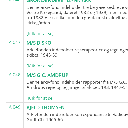
GRØNLÆNDERE I DANMARK
Denne arkivfond indeholder tre begravelsesbreve v
Vestre Kirkegaard, dateret 1932 og 1939, men med
fra 1882 + en artikel om den grønlandske afdeling 
kirkegården.
[Klik for at se]
A 047
M/S DISKO
Arkivfonden indeholder rejserapporter og tegninge
skibet, 1945-59.
[Klik for at se]
A 048
M/S G.C. AMDRUP
Denne arkivfond indeholder rapporter fra M/S G.C.
Amdrups rejse og tegninger af skibet, 193, 1947-51
[Klik for at se]
A 049
KJELD THOMSEN
Arkivfonden indeholder korrespondance til Radioav
Godthåb, 1965-66.