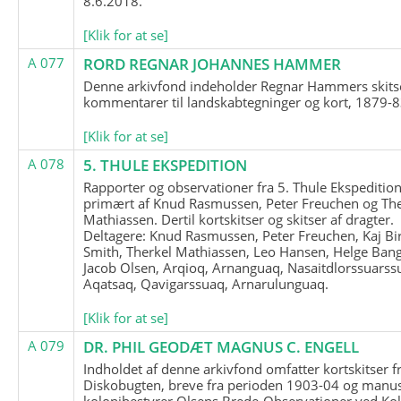
8.6.2018.
[Klik for at se]
A 077
RORD REGNAR JOHANNES HAMMER
Denne arkivfond indeholder Regnar Hammers skits
kommentarer til landskabtegninger og kort, 1879-8
[Klik for at se]
A 078
5. THULE EKSPEDITION
Rapporter og observationer fra 5. Thule Ekspedition
primært af Knud Rasmussen, Peter Freuchen og The
Mathiassen. Dertil kortskitser og skitser af dragter.
Deltagere: Knud Rasmussen, Peter Freuchen, Kaj Bir
Smith, Therkel Mathiassen, Leo Hansen, Helge Bang
Jacob Olsen, Arqioq, Arnanguaq, Nasaitdlorssuarss
Aqatsaq, Qavigarssuaq, Arnarulunguaq.
[Klik for at se]
A 079
DR. PHIL GEODÆT MAGNUS C. ENGELL
Indholdet af denne arkivfond omfatter kortskitser f
Diskobugten, breve fra perioden 1903-04 og manus
kolonibestyrer Olsens Brede-Observationer ved Ko