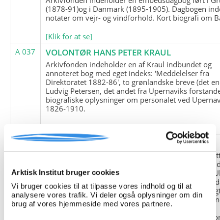
(1878-91)og i Danmark (1895-1905). Dagbogen ind
notater om vejr- og vindforhold. Kort biografi om B
[Klik for at se]
A 037
VOLONTØR HANS PETER KRAUL
Arkivfonden indeholder en af Kraul indbundet og
annoteret bog med eget indeks: 'Meddelelser fra
Direktoratet 1882-86', to grønlandske breve (det en
Ludvig Petersen, det andet fra Upernaviks forstand
biografiske oplysninger om personalet ved Upernav
1826-1910.
[Klik for at se]
A 038
FRIEDRICH LITTMANN
Denne arkivfond indeholder en kopi af Friedrich Li
upublicerede erindringer. Originalen befinder sig i 
tyske historiker Franz Selingers privatarkiv i byen U
Arktisk Institut bruger cookies
Tyskland. Friedrich Littmann var en af de tyske sold
Vi bruger cookies til at tilpasse vores indhold og til at
der var med i vejrstationen "Holzauge" i Hansa Bugt
analysere vores trafik. Vi deler også oplysninger om din
Nordøstgrønland under Anden Verdenskrig. Statio
brug af vores hjemmeside med vores partnere.
"Holzauge" blev opdaget af Nordøstgrønlands
Slædepatrulje med Eli Knudsen som medlem og ko