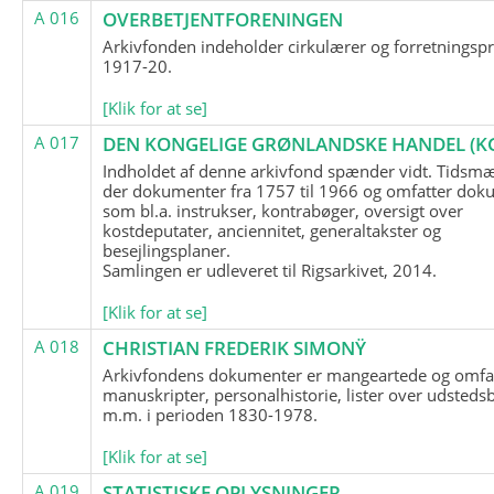
A 016
OVERBETJENTFORENINGEN
Arkivfonden indeholder cirkulærer og forretningspr
1917-20.
[Klik for at se]
A 017
DEN KONGELIGE GRØNLANDSKE HANDEL (K
Indholdet af denne arkivfond spænder vidt. Tidsmæ
der dokumenter fra 1757 til 1966 og omfatter dok
som bl.a. instrukser, kontrabøger, oversigt over
kostdeputater, anciennitet, generaltakster og
besejlingsplaner.
Samlingen er udleveret til Rigsarkivet, 2014.
[Klik for at se]
A 018
CHRISTIAN FREDERIK SIMONŸ
Arkivfondens dokumenter er mangeartede og omfa
manuskripter, personalhistorie, lister over udsteds
m.m. i perioden 1830-1978.
[Klik for at se]
A 019
STATISTISKE OPLYSNINGER