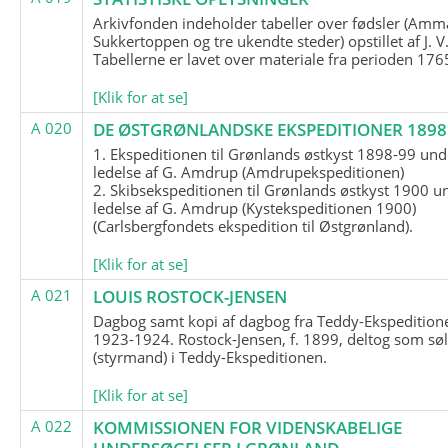
Arkivfonden indeholder tabeller over fødsler (Amma
Sukkertoppen og tre ukendte steder) opstillet af J. V
Tabellerne er lavet over materiale fra perioden 17
[Klik for at se]
A 020
DE ØSTGRØNLANDSKE EKSPEDITIONER 1898 
1. Ekspeditionen til Grønlands østkyst 1898-99 und
ledelse af G. Amdrup (Amdrupekspeditionen)
2. Skibsekspeditionen til Grønlands østkyst 1900 u
ledelse af G. Amdrup (Kystekspeditionen 1900)
(Carlsbergfondets ekspedition til Østgrønland).
[Klik for at se]
A 021
LOUIS ROSTOCK-JENSEN
Dagbog samt kopi af dagbog fra Teddy-Ekspedition
1923-1924. Rostock-Jensen, f. 1899, deltog som søl
(styrmand) i Teddy-Ekspeditionen.
[Klik for at se]
A 022
KOMMISSIONEN FOR VIDENSKABELIGE