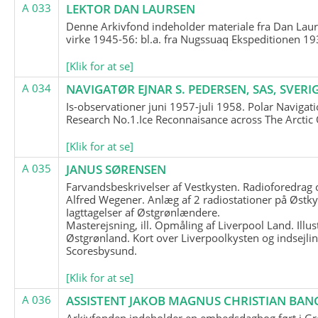
A 033
LEKTOR DAN LAURSEN
Denne Arkivfond indeholder materiale fra Dan Lau
virke 1945-56: bl.a. fra Nugssuaq Ekspeditionen 19
[Klik for at se]
A 034
NAVIGATØR EJNAR S. PEDERSEN, SAS, SVERI
Is-observationer juni 1957-juli 1958. Polar Navigat
Research No.1.Ice Reconnaisance across The Arctic
[Klik for at se]
A 035
JANUS SØRENSEN
Farvandsbeskrivelser af Vestkysten. Radioforedrag
Alfred Wegener. Anlæg af 2 radiostationer på Østky
Iagttagelser af Østgrønlændere.
Masterejsning, ill. Opmåling af Liverpool Land. Illus
Østgrønland. Kort over Liverpoolkysten og indsejlin
Scoresbysund.
[Klik for at se]
A 036
ASSISTENT JAKOB MAGNUS CHRISTIAN BAN
Arkivfonden indeholder en embedsdagbog ført i G