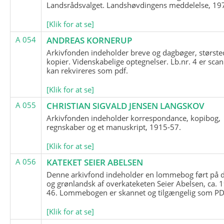
Landsrådsvalget. Landshøvdingens meddelelse, 19
[Klik for at se]
A 054
ANDREAS KORNERUP
Arkivfonden indeholder breve og dagbøger, største
kopier. Videnskabelige optegnelser. Lb.nr. 4 er sca
kan rekvireres som pdf.
[Klik for at se]
A 055
CHRISTIAN SIGVALD JENSEN LANGSKOV
Arkivfonden indeholder korrespondance, kopibog,
regnskaber og et manuskript, 1915-57.
[Klik for at se]
A 056
KATEKET SEIER ABELSEN
Denne arkivfond indeholder en lommebog ført på 
og grønlandsk af overkateketen Seier Abelsen, ca. 
46. Lommebogen er skannet og tilgængelig som PDF
[Klik for at se]