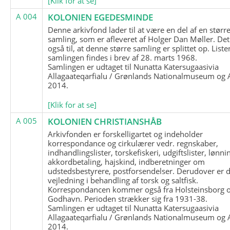
[Klik for at se]
A 004
KOLONIEN EGEDESMINDE
Denne arkivfond lader til at være en del af en størr
samling, som er afleveret af Holger Dan Møller. Det
også til, at denne større samling er splittet op. List
samlingen findes i brev af 28. marts 1968.
Samlingen er udtaget til Nunatta Katersugaasivia
Allagaateqarfialu / Grønlands Nationalmuseum og A
2014.
[Klik for at se]
A 005
KOLONIEN CHRISTIANSHÅB
Arkivfonden er forskelligartet og indeholder
korrespondance og cirkulærer vedr. regnskaber,
indhandlingslister, torskefiskeri, udgiftslister, lønni
akkordbetaling, hajskind, indberetninger om
udstedsbestyrere, postforsendelser. Derudover er 
vejledning i behandling af torsk og saltfisk.
Korrespondancen kommer også fra Holsteinsborg 
Godhavn. Perioden strækker sig fra 1931-38.
Samlingen er udtaget til Nunatta Katersugaasivia
Allagaateqarfialu / Grønlands Nationalmuseum og A
2014.