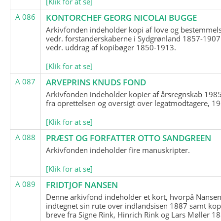
[Klik for at se]
A 086
KONTORCHEF GEORG NICOLAI BUGGE
Arkivfonden indeholder kopi af love og bestemmel
vedr. forstanderskaberne i Sydgrønland 1857-1907
vedr. uddrag af kopibøger 1850-1913.
[Klik for at se]
A 087
ARVEPRINS KNUDS FOND
Arkivfonden indeholder kopier af årsregnskab 1985
fra oprettelsen og oversigt over legatmodtagere, 1
[Klik for at se]
A 088
PRÆST OG FORFATTER OTTO SANDGREEN
Arkivfonden indeholder fire manuskripter.
[Klik for at se]
A 089
FRIDTJOF NANSEN
Denne arkivfond indeholder et kort, hvorpå Nansen
indtegnet sin rute over indlandsisen 1887 samt kop
breve fra Signe Rink, Hinrich Rink og Lars Møller 1