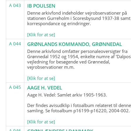
A 043
IB POULSEN
Denne arkivfond indeholder vejrobservationer på
stationen Gurreholm i Scoresbysund 1937-38 samt
korrespondance og erindringer.
[Klik for at se]
A 044
GRØNLANDS KOMMANDO, GRØNNEDAL
Denne arkivfond omfatter personaleoversigter fra
Grønnedal 1952 og 1954, enkelte numre af 'Dalpost
vejledning for besøgende ved Grønnedal,
vejrobservationer m.m.
[Klik for at se]
A 045
AAGE H. VEDEL
Aage H. Vedel: Samlet arkiv 1905-1963.
Der findes avisudklip i fotoalbum relateret til denn
samling. Se fotoalbum p16199-p16220, 2004-002.
[Klik for at se]
A 046