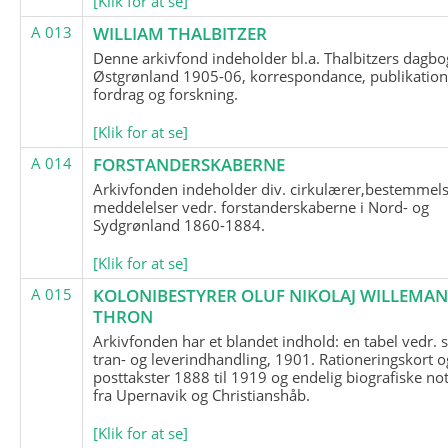
[Klik for at se]
A 013
WILLIAM THALBITZER
Denne arkivfond indeholder bl.a. Thalbitzers dagbo
Østgrønland 1905-06, korrespondance, publikation
fordrag og forskning.
[Klik for at se]
A 014
FORSTANDERSKABERNE
Arkivfonden indeholder div. cirkulærer,bestemmels
meddelelser vedr. forstanderskaberne i Nord- og
Sydgrønland 1860-1884.
[Klik for at se]
A 015
KOLONIBESTYRER OLUF NIKOLAJ WILLEMA
THRON
Arkivfonden har et blandet indhold: en tabel vedr.
tran- og leverindhandling, 1901. Rationeringskort o
posttakster 1888 til 1919 og endelig biografiske no
fra Upernavik og Christianshåb.
[Klik for at se]