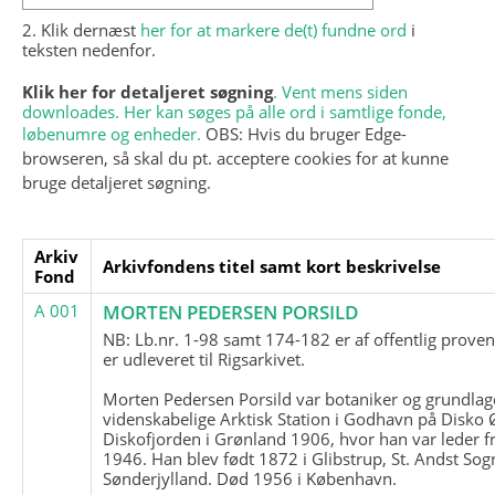
2. Klik dernæst
her for at markere de(t) fundne ord
i
teksten nedenfor.
Klik her for detaljeret søgning
. Vent mens siden
downloades. Her kan søges på alle ord i samtlige fonde,
løbenumre og enheder.
OBS: Hvis du bruger Edge-
browseren, så skal du pt. acceptere cookies for at kunne
bruge detaljeret søgning.
Arkiv
Arkivfondens titel samt kort beskrivelse
Fond
A 001
MORTEN PEDERSEN PORSILD
NB: Lb.nr. 1-98 samt 174-182 er af offentlig prove
er udleveret til Rigsarkivet.
Morten Pedersen Porsild var botaniker og grundla
videnskabelige Arktisk Station i Godhavn på Disko 
Diskofjorden i Grønland 1906, hvor han var leder fr
1946. Han blev født 1872 i Glibstrup, St. Andst Sogn
Sønderjylland. Død 1956 i København.