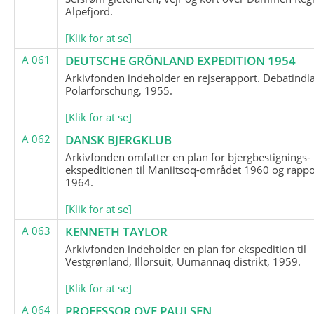
Alpefjord.
[Klik for at se]
A 061
DEUTSCHE GRÖNLAND EXPEDITION 1954
Arkivfonden indeholder en rejserapport. Debatindl
Polarforschung, 1955.
[Klik for at se]
A 062
DANSK BJERGKLUB
Arkivfonden omfatter en plan for bjergbestignings-
ekspeditionen til Maniitsoq-området 1960 og rappo
1964.
[Klik for at se]
A 063
KENNETH TAYLOR
Arkivfonden indeholder en plan for ekspedition til
Vestgrønland, Illorsuit, Uumannaq distrikt, 1959.
[Klik for at se]
A 064
PROFESSOR OVE PAULSEN