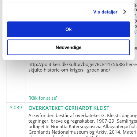
og Marius Jensen som medlem. Marius Jensens da
befinder sig i Militärhistorisches Museum i Dresde
Vis detaljer
(Tyskland). Kopierne af Friedrich Littmanns erindrin
klausuleret iht. aftalen med giveren og Franz Seling
Kontakt venligst Arktisk Instituts ledelse i forbinde
Ok
brugen af materialet til studie- og forskningsmæssi
formål.
Nedenunder findes et link til en presseartikel vedr
Nødvendige
historien om Nordøstgrønlands Slædepatrulje:
http://politiken.dk/kultur/boger/ECE1475638/her-e
skjulte-historie-om-krigen-i-groenland/
[Klik for at se]
A 039
OVERKATEKET GERHARDT KLEIST
Arkivfonden består af overkateket G. Kleists dagbog
tegninger, breve og regnskaber, 1907-29. Samlinge
udtaget til Nunatta Katersugaasivia Allagaateqarfial
Grønlands Nationalmuseum og Arkiv, 2014. Materia