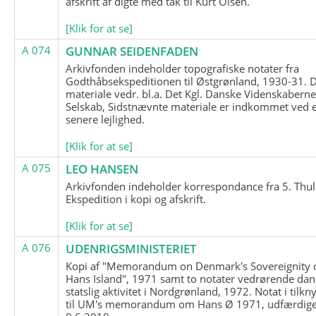
afskrift af digte med tak til Kurt Olsen.
[Klik for at se]
A 074
GUNNAR SEIDENFADEN
Arkivfonden indeholder topografiske notater fra
Godthåbsekspeditionen til Østgrønland, 1930-31.
materiale vedr. bl.a. Det Kgl. Danske Videnskabern
Selskab, Sidstnævnte materiale er indkommet ved 
senere lejlighed.
[Klik for at se]
A 075
LEO HANSEN
Arkivfonden indeholder korrespondance fra 5. Thul
Ekspedition i kopi og afskrift.
[Klik for at se]
A 076
UDENRIGSMINISTERIET
Kopi af "Memorandum on Denmark's Sovereignity 
Hans Island", 1971 samt to notater vedrørende dan
statslig aktivitet i Nordgrønland, 1972. Notat i tilkn
til UM's memorandum om Hans Ø 1971, udfærdige