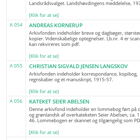
Landsrådsvalget. Landshøvdingens meddelelse, 19
[Klik for at se]
A 054
ANDREAS KORNERUP
Arkivfonden indeholder breve og dagbøger, største
kopier. Videnskabelige optegnelser. Lb.nr. 4 er sca
kan rekvireres som pdf.
[Klik for at se]
A 055
CHRISTIAN SIGVALD JENSEN LANGSKOV
Arkivfonden indeholder korrespondance, kopibog,
regnskaber og et manuskript, 1915-57.
[Klik for at se]
A 056
KATEKET SEIER ABELSEN
Denne arkivfond indeholder en lommebog ført på 
og grønlandsk af overkateketen Seier Abelsen, ca. 
46. Lommebogen er skannet og tilgængelig som PDF
[Klik for at se]