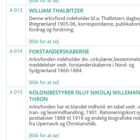
[Klik for at se]
A 013
WILLIAM THALBITZER
Denne arkivfond indeholder bl.a. Thalbitzers dagbo
Østgrønland 1905-06, korrespondance, publikation
fordrag og forskning.
[Klik for at se]
A 014
FORSTANDERSKABERNE
Arkivfonden indeholder div. cirkulærer,bestemmels
meddelelser vedr. forstanderskaberne i Nord- og
Sydgrønland 1860-1884.
[Klik for at se]
A 015
KOLONIBESTYRER OLUF NIKOLAJ WILLEMA
THRON
Arkivfonden har et blandet indhold: en tabel vedr.
tran- og leverindhandling, 1901. Rationeringskort o
posttakster 1888 til 1919 og endelig biografiske no
fra Upernavik og Christianshåb.
[Klik for at se]