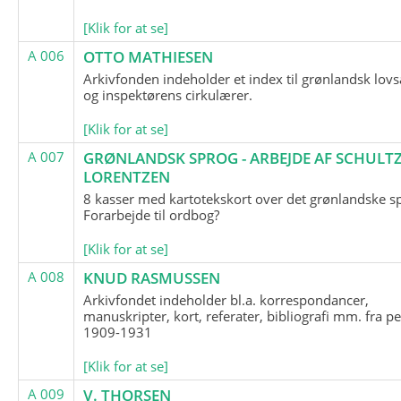
[Klik for at se]
A 006
OTTO MATHIESEN
Arkivfonden indeholder et index til grønlandsk lov
og inspektørens cirkulærer.
[Klik for at se]
A 007
GRØNLANDSK SPROG - ARBEJDE AF SCHULTZ
LORENTZEN
8 kasser med kartotekskort over det grønlandske s
Forarbejde til ordbog?
[Klik for at se]
A 008
KNUD RASMUSSEN
Arkivfondet indeholder bl.a. korrespondancer,
manuskripter, kort, referater, bibliografi mm. fra p
1909-1931
[Klik for at se]
A 009
V. THORSEN