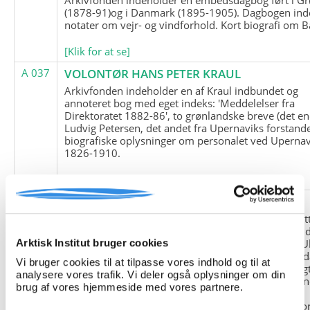
(1878-91)og i Danmark (1895-1905). Dagbogen ind
notater om vejr- og vindforhold. Kort biografi om B
[Klik for at se]
A 037
VOLONTØR HANS PETER KRAUL
Arkivfonden indeholder en af Kraul indbundet og
annoteret bog med eget indeks: 'Meddelelser fra
Direktoratet 1882-86', to grønlandske breve (det en
Ludvig Petersen, det andet fra Upernaviks forstand
biografiske oplysninger om personalet ved Upernav
1826-1910.
[Klik for at se]
A 038
FRIEDRICH LITTMANN
Denne arkivfond indeholder en kopi af Friedrich Li
upublicerede erindringer. Originalen befinder sig i 
tyske historiker Franz Selingers privatarkiv i byen U
Arktisk Institut bruger cookies
Tyskland. Friedrich Littmann var en af de tyske sold
Vi bruger cookies til at tilpasse vores indhold og til at
der var med i vejrstationen "Holzauge" i Hansa Bugt
analysere vores trafik. Vi deler også oplysninger om din
Nordøstgrønland under Anden Verdenskrig. Statio
brug af vores hjemmeside med vores partnere.
"Holzauge" blev opdaget af Nordøstgrønlands
Slædepatrulje med Eli Knudsen som medlem og ko