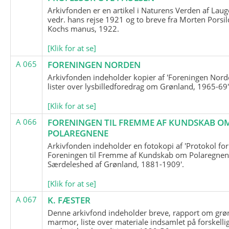
Arkivfonden er en artikel i Naturens Verden af Lau
vedr. hans rejse 1921 og to breve fra Morten Porsil
Kochs manus, 1922.
[Klik for at se]
A 065
FORENINGEN NORDEN
Arkivfonden indeholder kopier af 'Foreningen Nor
lister over lysbilledforedrag om Grønland, 1965-69'
[Klik for at se]
A 066
FORENINGEN TIL FREMME AF KUNDSKAB O
POLAREGNENE
Arkivfonden indeholder en fotokopi af 'Protokol for
Foreningen til Fremme af Kundskab om Polaregnene
Særdeleshed af Grønland, 1881-1909'.
[Klik for at se]
A 067
K. FÆSTER
Denne arkivfond indeholder breve, rapport om grø
marmor, liste over materiale indsamlet på forskelli