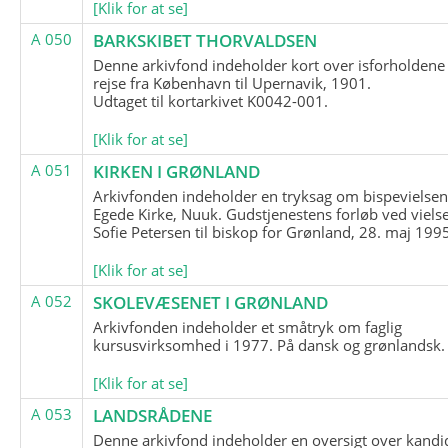
[Klik for at se]
A 050
BARKSKIBET THORVALDSEN
Denne arkivfond indeholder kort over isforholdene
rejse fra København til Upernavik, 1901.
Udtaget til kortarkivet K0042-001.
[Klik for at se]
A 051
KIRKEN I GRØNLAND
Arkivfonden indeholder en tryksag om bispevielsen
Egede Kirke, Nuuk. Gudstjenestens forløb ved viels
Sofie Petersen til biskop for Grønland, 28. maj 199
[Klik for at se]
A 052
SKOLEVÆSENET I GRØNLAND
Arkivfonden indeholder et småtryk om faglig
kursusvirksomhed i 1977. På dansk og grønlandsk.
[Klik for at se]
A 053
LANDSRÅDENE
Denne arkivfond indeholder en oversigt over kandid