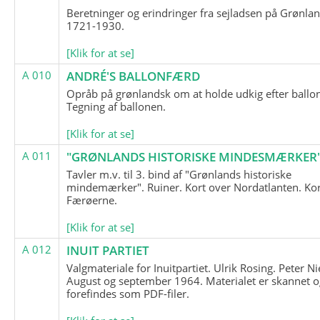
Beretninger og erindringer fra sejladsen på Grønla
1721-1930.
[Klik for at se]
A 010
ANDRÉ'S BALLONFÆRD
Opråb på grønlandsk om at holde udkig efter ballo
Tegning af ballonen.
[Klik for at se]
A 011
"GRØNLANDS HISTORISKE MINDESMÆRKER
Tavler m.v. til 3. bind af "Grønlands historiske
mindemærker". Ruiner. Kort over Nordatlanten. Kor
Færøerne.
[Klik for at se]
A 012
INUIT PARTIET
Valgmateriale for Inuitpartiet. Ulrik Rosing. Peter Ni
August og september 1964. Materialet er skannet o
forefindes som PDF-filer.