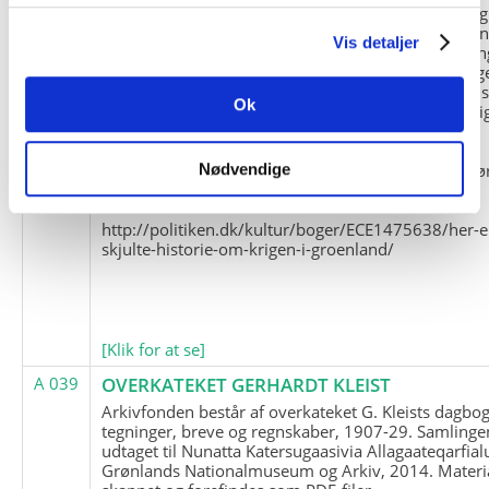
og Marius Jensen som medlem. Marius Jensens da
befinder sig i Militärhistorisches Museum i Dresde
Vis detaljer
(Tyskland). Kopierne af Friedrich Littmanns erindrin
klausuleret iht. aftalen med giveren og Franz Seling
Kontakt venligst Arktisk Instituts ledelse i forbinde
Ok
brugen af materialet til studie- og forskningsmæssi
formål.
Nedenunder findes et link til en presseartikel vedr
Nødvendige
historien om Nordøstgrønlands Slædepatrulje:
http://politiken.dk/kultur/boger/ECE1475638/her-e
skjulte-historie-om-krigen-i-groenland/
[Klik for at se]
A 039
OVERKATEKET GERHARDT KLEIST
Arkivfonden består af overkateket G. Kleists dagbog
tegninger, breve og regnskaber, 1907-29. Samlinge
udtaget til Nunatta Katersugaasivia Allagaateqarfial
Grønlands Nationalmuseum og Arkiv, 2014. Materia