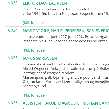
A 033
LEKTOR DAN LAURSEN
Denne Arkivfond indeholder materiale fra Dan Lau
virke 1945-56: bl.a. fra Nugssuaq Ekspeditionen 19
[Klik for at se]
A 034
NAVIGATØR EJNAR S. PEDERSEN, SAS, SVERI
Is-observationer juni 1957-juli 1958. Polar Navigat
Research No.1.Ice Reconnaisance across The Arctic
[Klik for at se]
A 035
JANUS SØRENSEN
Farvandsbeskrivelser af Vestkysten. Radioforedrag
Alfred Wegener. Anlæg af 2 radiostationer på Østky
Iagttagelser af Østgrønlændere.
Masterejsning, ill. Opmåling af Liverpool Land. Illus
Østgrønland. Kort over Liverpoolkysten og indsejlin
Scoresbysund.
[Klik for at se]
A 036
ASSISTENT JAKOB MAGNUS CHRISTIAN BAN
Arkivfonden indeholder en embedsdagbog ført i G