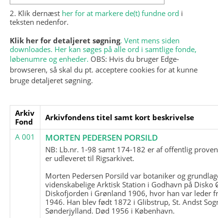
2. Klik dernæst
her for at markere de(t) fundne ord
i
teksten nedenfor.
Klik her for detaljeret søgning
. Vent mens siden
downloades. Her kan søges på alle ord i samtlige fonde,
løbenumre og enheder.
OBS: Hvis du bruger Edge-
browseren, så skal du pt. acceptere cookies for at kunne
bruge detaljeret søgning.
Arkiv
Arkivfondens titel samt kort beskrivelse
Fond
A 001
MORTEN PEDERSEN PORSILD
NB: Lb.nr. 1-98 samt 174-182 er af offentlig prove
er udleveret til Rigsarkivet.
Morten Pedersen Porsild var botaniker og grundla
videnskabelige Arktisk Station i Godhavn på Disko 
Diskofjorden i Grønland 1906, hvor han var leder fr
1946. Han blev født 1872 i Glibstrup, St. Andst Sogn
Sønderjylland. Død 1956 i København.