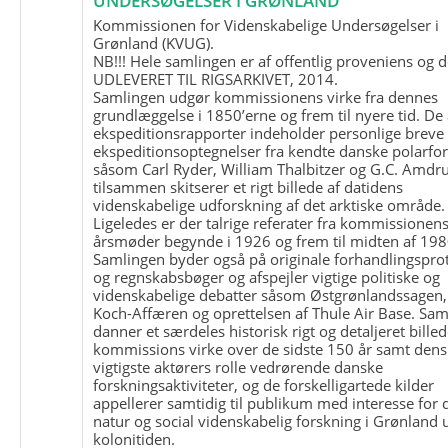
UNDERSØGELSER I GRØNLAND
Kommissionen for Videnskabelige Undersøgelser i
Grønland (KVUG).
NB!!! Hele samlingen er af offentlig proveniens og d
UDLEVERET TIL RIGSARKIVET, 2014.
Samlingen udgør kommissionens virke fra dennes
grundlæggelse i 1850’erne og frem til nyere tid. De
ekspeditionsrapporter indeholder personlige breve
ekspeditionsoptegnelser fra kendte danske polarfo
såsom Carl Ryder, William Thalbitzer og G.C. Amdru
tilsammen skitserer et rigt billede af datidens
videnskabelige udforskning af det arktiske område.
Ligeledes er der talrige referater fra kommissionen
årsmøder begynde i 1926 og frem til midten af 198
Samlingen byder også på originale forhandlingspro
og regnskabsbøger og afspejler vigtige politiske og
videnskabelige debatter såsom Østgrønlandssagen,
Koch-Affæren og oprettelsen af Thule Air Base. Sa
danner et særdeles historisk rigt og detaljeret billed
kommissions virke over de sidste 150 år samt dens
vigtigste aktørers rolle vedrørende danske
forskningsaktiviteter, og de forskelligartede kilder
appellerer samtidig til publikum med interesse for 
natur og social videnskabelig forskning i Grønland
kolonitiden.