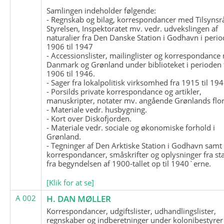
Samlingen indeholder følgende:
- Regnskab og bilag, korrespondancer med Tilsynsr
Styrelsen, Inspektoratet mv. vedr. udvekslingen af
naturalier fra Den Danske Station i Godhavn i perio
1906 til 1947
- Accessionslister, mailinglister og korrespondanc
Danmark og Grønland under biblioteket i perioden 
1906 til 1946.
- Sager fra lokalpolitisk virksomhed fra 1915 til 194
- Porsilds private korrespondance og artikler,
manuskripter, notater mv. angående Grønlands flor
- Materiale vedr. husbygning.
- Kort over Diskofjorden.
- Materiale vedr. sociale og økonomiske forhold i
Grønland.
- Tegninger af Den Arktiske Station i Godhavn samt
korrespondancer, småskrifter og oplysninger fra st
fra begyndelsen af 1900-tallet op til 1940`erne.
[Klik for at se]
A 002
H. DAN MØLLER
Korrespondancer, udgiftslister, udhandlingslister,
regnskaber og indberetninger under kolonibestyrer