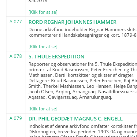
8.6.2018.
[Klik for at se]
A 077
RORD REGNAR JOHANNES HAMMER
Denne arkivfond indeholder Regnar Hammers skits
kommentarer til landskabtegninger og kort, 1879-8
[Klik for at se]
A 078
5. THULE EKSPEDITION
Rapporter og observationer fra 5. Thule Ekspedition
primært af Knud Rasmussen, Peter Freuchen og The
Mathiassen. Dertil kortskitser og skitser af dragter.
Deltagere: Knud Rasmussen, Peter Freuchen, Kaj Bir
Smith, Therkel Mathiassen, Leo Hansen, Helge Bang
Jacob Olsen, Arqioq, Arnanguaq, Nasaitdlorssuarss
Aqatsaq, Qavigarssuaq, Arnarulunguaq.
[Klik for at se]
A 079
DR. PHIL GEODÆT MAGNUS C. ENGELL
Indholdet af denne arkivfond omfatter kortskitser f
Diskobugten, breve fra perioden 1903-04 og manus
kolonibestyrer Olsens Brede-Observationer ved Ko