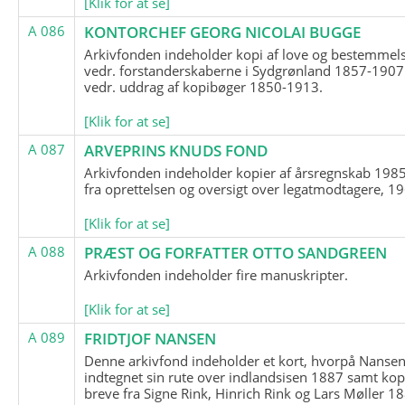
[Klik for at se]
A 086
KONTORCHEF GEORG NICOLAI BUGGE
Arkivfonden indeholder kopi af love og bestemmel
vedr. forstanderskaberne i Sydgrønland 1857-1907
vedr. uddrag af kopibøger 1850-1913.
[Klik for at se]
A 087
ARVEPRINS KNUDS FOND
Arkivfonden indeholder kopier af årsregnskab 1985
fra oprettelsen og oversigt over legatmodtagere, 1
[Klik for at se]
A 088
PRÆST OG FORFATTER OTTO SANDGREEN
Arkivfonden indeholder fire manuskripter.
[Klik for at se]
A 089
FRIDTJOF NANSEN
Denne arkivfond indeholder et kort, hvorpå Nansen
indtegnet sin rute over indlandsisen 1887 samt kop
breve fra Signe Rink, Hinrich Rink og Lars Møller 1