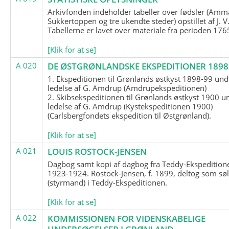
Arkivfonden indeholder tabeller over fødsler (Amma
Sukkertoppen og tre ukendte steder) opstillet af J. V
Tabellerne er lavet over materiale fra perioden 17
[Klik for at se]
A 020
DE ØSTGRØNLANDSKE EKSPEDITIONER 1898 
1. Ekspeditionen til Grønlands østkyst 1898-99 und
ledelse af G. Amdrup (Amdrupekspeditionen)
2. Skibsekspeditionen til Grønlands østkyst 1900 u
ledelse af G. Amdrup (Kystekspeditionen 1900)
(Carlsbergfondets ekspedition til Østgrønland).
[Klik for at se]
A 021
LOUIS ROSTOCK-JENSEN
Dagbog samt kopi af dagbog fra Teddy-Ekspedition
1923-1924. Rostock-Jensen, f. 1899, deltog som søl
(styrmand) i Teddy-Ekspeditionen.
[Klik for at se]
A 022
KOMMISSIONEN FOR VIDENSKABELIGE