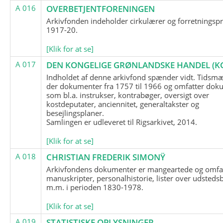
A 016
OVERBETJENTFORENINGEN
Arkivfonden indeholder cirkulærer og forretningspr
1917-20.
[Klik for at se]
A 017
DEN KONGELIGE GRØNLANDSKE HANDEL (K
Indholdet af denne arkivfond spænder vidt. Tidsmæ
der dokumenter fra 1757 til 1966 og omfatter dok
som bl.a. instrukser, kontrabøger, oversigt over
kostdeputater, anciennitet, generaltakster og
besejlingsplaner.
Samlingen er udleveret til Rigsarkivet, 2014.
[Klik for at se]
A 018
CHRISTIAN FREDERIK SIMONŸ
Arkivfondens dokumenter er mangeartede og omfa
manuskripter, personalhistorie, lister over udsteds
m.m. i perioden 1830-1978.
[Klik for at se]
A 019
STATISTISKE OPLYSNINGER