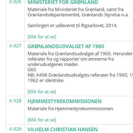
A 026
MINISTERIET FOR GRØNLAND
Materiale fra Ministeriet fra Grønland, samt fra
Grønlandsdepartementet, Grønlands Styrelse o.a.
Samlingen er udleveret til Rigsarkivet, 2014.
[Klik for at se]
A 027
GRØNLANDSUDVALGET AF 1960
Materiale fra Grønlandsudvalget af 1960. Herunder
referater fra og rapporter om emnerne fra
underudvalgenes møder.
G60
NB: A498 Grønlandsudvalgets referater fra 1960, 1
1962 er identiske.
[Klik for at se]
A 028
HJEMMESTYREKOMMISSIONEN
Materiale fra Hjemmestyrekommissionen.
[Klik for at se]
A 029
VILHELM CHRISTIAN HANSEN