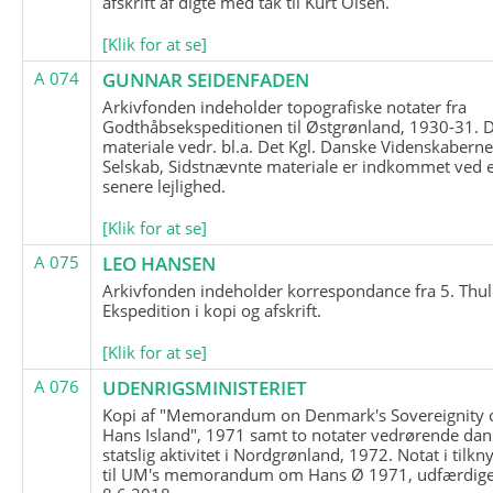
afskrift af digte med tak til Kurt Olsen.
[Klik for at se]
A 074
GUNNAR SEIDENFADEN
Arkivfonden indeholder topografiske notater fra
Godthåbsekspeditionen til Østgrønland, 1930-31.
materiale vedr. bl.a. Det Kgl. Danske Videnskabern
Selskab, Sidstnævnte materiale er indkommet ved 
senere lejlighed.
[Klik for at se]
A 075
LEO HANSEN
Arkivfonden indeholder korrespondance fra 5. Thul
Ekspedition i kopi og afskrift.
[Klik for at se]
A 076
UDENRIGSMINISTERIET
Kopi af "Memorandum on Denmark's Sovereignity 
Hans Island", 1971 samt to notater vedrørende dan
statslig aktivitet i Nordgrønland, 1972. Notat i tilkn
til UM's memorandum om Hans Ø 1971, udfærdige