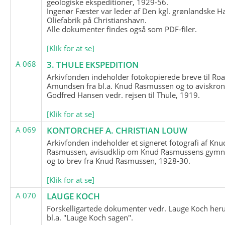
geologiske ekspeditioner, 1929-56.
Ingenør Fæster var leder af Den kgl. grønlandske H
Oliefabrik på Christianshavn.
Alle dokumenter findes også som PDF-filer.
[Klik for at se]
A 068
3. THULE EKSPEDITION
Arkivfonden indeholder fotokopierede breve til Roa
Amundsen fra bl.a. Knud Rasmussen og to aviskron
Godfred Hansen vedr. rejsen til Thule, 1919.
[Klik for at se]
A 069
KONTORCHEF A. CHRISTIAN LOUW
Arkivfonden indeholder et signeret fotografi af Knu
Rasmussen, avisudklip om Knud Rasmussens gymna
og to brev fra Knud Rasmussen, 1928-30.
[Klik for at se]
A 070
LAUGE KOCH
Forskelligartede dokumenter vedr. Lauge Koch her
bl.a. "Lauge Koch sagen".