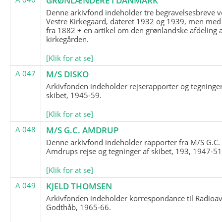
GRØNLÆNDERE I DANMARK
Denne arkivfond indeholder tre begravelsesbreve v
Vestre Kirkegaard, dateret 1932 og 1939, men med
fra 1882 + en artikel om den grønlandske afdeling 
kirkegården.
[Klik for at se]
A 047
M/S DISKO
Arkivfonden indeholder rejserapporter og tegninge
skibet, 1945-59.
[Klik for at se]
A 048
M/S G.C. AMDRUP
Denne arkivfond indeholder rapporter fra M/S G.C.
Amdrups rejse og tegninger af skibet, 193, 1947-51
[Klik for at se]
A 049
KJELD THOMSEN
Arkivfonden indeholder korrespondance til Radioav
Godthåb, 1965-66.