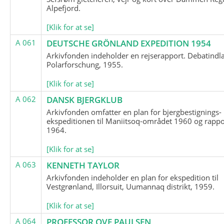
Alpefjord.
[Klik for at se]
A 061
DEUTSCHE GRÖNLAND EXPEDITION 1954
Arkivfonden indeholder en rejserapport. Debatindl
Polarforschung, 1955.
[Klik for at se]
A 062
DANSK BJERGKLUB
Arkivfonden omfatter en plan for bjergbestignings-
ekspeditionen til Maniitsoq-området 1960 og rappo
1964.
[Klik for at se]
A 063
KENNETH TAYLOR
Arkivfonden indeholder en plan for ekspedition til
Vestgrønland, Illorsuit, Uumannaq distrikt, 1959.
[Klik for at se]
A 064
PROFESSOR OVE PAULSEN