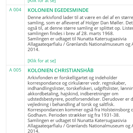
[Klik for at se]
A 004
KOLONIEN EGEDESMINDE
Denne arkivfond lader til at være en del af en størr
samling, som er afleveret af Holger Dan Møller. Det
også til, at denne større samling er splittet op. List
samlingen findes i brev af 28. marts 1968.
Samlingen er udtaget til Nunatta Katersugaasivia
Allagaateqarfialu / Grønlands Nationalmuseum og A
2014.
[Klik for at se]
A 005
KOLONIEN CHRISTIANSHÅB
Arkivfonden er forskelligartet og indeholder
korrespondance og cirkulærer vedr. regnskaber,
indhandlingslister, torskefiskeri, udgiftslister, lønni
akkordbetaling, hajskind, indberetninger om
udstedsbestyrere, postforsendelser. Derudover er 
vejledning i behandling af torsk og saltfisk.
Korrespondancen kommer også fra Holsteinsborg 
Godhavn. Perioden strækker sig fra 1931-38.
Samlingen er udtaget til Nunatta Katersugaasivia
Allagaateqarfialu / Grønlands Nationalmuseum og A
2014.