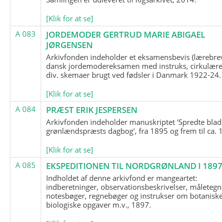
[Klik for at se]
A 083
JORDEMODER GERTRUD MARIE ABIGAEL
JØRGENSEN
Arkivfonden indeholder et eksamensbevis (lærebre
dansk jordemodereksamen med instruks, cirkulære
div. skemaer brugt ved fødsler i Danmark 1922-24.
[Klik for at se]
A 084
PRÆST ERIK JESPERSEN
Arkivfonden indeholder manuskriptet 'Spredte blad
grønlændspræsts dagbog', fra 1895 og frem til ca. 
[Klik for at se]
A 085
EKSPEDITIONEN TIL NORDGRØNLAND I 189
Indholdet af denne arkivfond er mangeartet:
indberetninger, observationsbeskrivelser, måletegn
notesbøger, regnebøger og instrukser om botanisk
biologiske opgaver m.v., 1897.