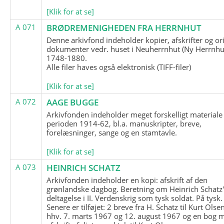
[Klik for at se]
A 071
BRØDREMENIGHEDEN FRA HERRNHUT
Denne arkivfond indeholder kopier, afskrifter og or
dokumenter vedr. huset i Neuherrnhut (Ny Herrnhut
1748-1880.
Alle filer haves også elektronisk (TIFF-filer)
[Klik for at se]
A 072
AAGE BUGGE
Arkivfonden indeholder meget forskelligt materiale 
perioden 1914-62, bl.a. manuskripter, breve,
forelæsninger, sange og en stamtavle.
[Klik for at se]
A 073
HEINRICH SCHATZ
Arkivfonden indeholder en kopi: afskrift af den
grønlandske dagbog. Beretning om Heinrich Schatz
deltagelse i II. Verdenskrig som tysk soldat. På tysk.
Senere er tilføjet: 2 breve fra H. Schatz til Kurt Olsen
hhv. 7. marts 1967 og 12. august 1967 og en bog 