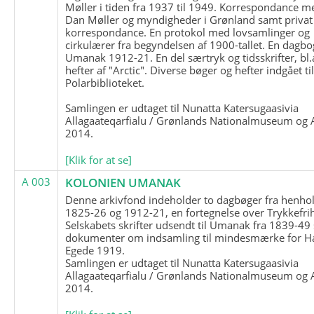
Møller i tiden fra 1937 til 1949. Korrespondance m
Dan Møller og myndigheder i Grønland samt privat
korrespondance. En protokol med lovsamlinger og
cirkulærer fra begyndelsen af 1900-tallet. En dagbo
Umanak 1912-21. En del særtryk og tidsskrifter, bl.
hefter af "Arctic". Diverse bøger og hefter indgået ti
Polarbiblioteket.
Samlingen er udtaget til Nunatta Katersugaasivia
Allagaateqarfialu / Grønlands Nationalmuseum og A
2014.
[Klik for at se]
A 003
KOLONIEN UMANAK
Denne arkivfond indeholder to dagbøger fra henhol
1825-26 og 1912-21, en fortegnelse over Trykkefri
Selskabets skrifter udsendt til Umanak fra 1839-49
dokumenter om indsamling til mindesmærke for H
Egede 1919.
Samlingen er udtaget til Nunatta Katersugaasivia
Allagaateqarfialu / Grønlands Nationalmuseum og A
2014.