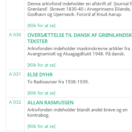
Denne arkivfond indeholder en afskrift af: 'Journal f
Grønland'. Skrevet 1830-40 i Arveprinsens Eilande,
Godhavn og Upernavik. Forord af Knud Aarup.
[Klik for at se]
A 030
OVERSÆTTELSE TIL DANSK AF GRØNLANDSK
TEKSTER
Arkivfonden indeholder maskinskrevne artikler fra
AvangnamioK og Atuagagdliutit 1948. På dansk.
[Klik for at se]
A 031
ELSE DYHR
To Radioaviser fra 1938-1939.
[Klik for at se]
A 032
ALLAN RASMUSSEN
Arkivfonden indeholder blandt andet breve og en
kontrabog.
[Klik for at se]