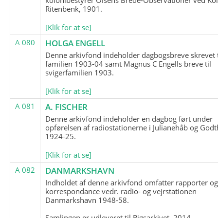
Ritenbenk, 1901.
[Klik for at se]
A 080
HOLGA ENGELL
Denne arkivfond indeholder dagbogsbreve skrevet t
familien 1903-04 samt Magnus C Engells breve til
svigerfamilien 1903.
[Klik for at se]
A 081
A. FISCHER
Denne arkivfond indeholder en dagbog ført under
opførelsen af radiostationerne i Julianehåb og Godt
1924-25.
[Klik for at se]
A 082
DANMARKSHAVN
Indholdet af denne arkivfond omfatter rapporter o
korrespondance vedr. radio- og vejrstationen
Danmarkshavn 1948-58.
Samlingen er udleveret til Rigsarkivet, 2014.