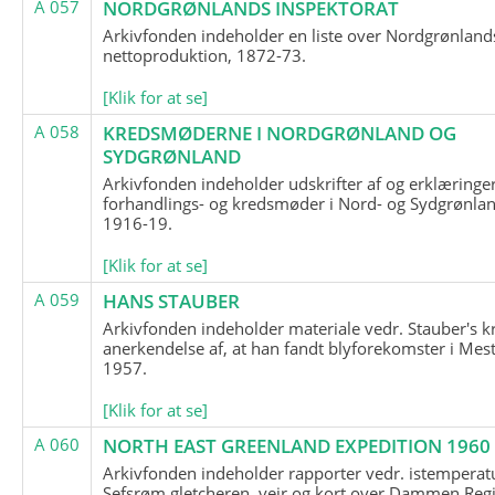
A 057
NORDGRØNLANDS INSPEKTORAT
Arkivfonden indeholder en liste over Nordgrønland
nettoproduktion, 1872-73.
[Klik for at se]
A 058
KREDSMØDERNE I NORDGRØNLAND OG
SYDGRØNLAND
Arkivfonden indeholder udskrifter af og erklæringer
forhandlings- og kredsmøder i Nord- og Sydgrønlan
1916-19.
[Klik for at se]
A 059
HANS STAUBER
Arkivfonden indeholder materiale vedr. Stauber's k
anerkendelse af, at han fandt blyforekomster i Mest
1957.
[Klik for at se]
A 060
NORTH EAST GREENLAND EXPEDITION 1960
Arkivfonden indeholder rapporter vedr. istemperatu
Sefsrøm gletcheren, vejr og kort over Dammen Reg