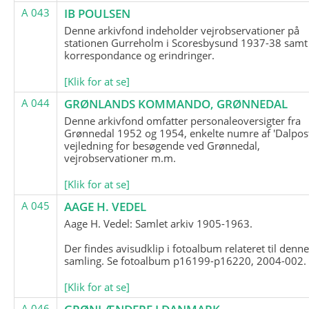
A 043
IB POULSEN
Denne arkivfond indeholder vejrobservationer på
stationen Gurreholm i Scoresbysund 1937-38 samt
korrespondance og erindringer.
[Klik for at se]
A 044
GRØNLANDS KOMMANDO, GRØNNEDAL
Denne arkivfond omfatter personaleoversigter fra
Grønnedal 1952 og 1954, enkelte numre af 'Dalpost
vejledning for besøgende ved Grønnedal,
vejrobservationer m.m.
[Klik for at se]
A 045
AAGE H. VEDEL
Aage H. Vedel: Samlet arkiv 1905-1963.
Der findes avisudklip i fotoalbum relateret til denn
samling. Se fotoalbum p16199-p16220, 2004-002.
[Klik for at se]
A 046