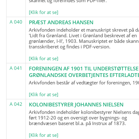
skannet og forefindes som PDF-filer.
[Klik for at se]
A 040
PRÆST ANDREAS HANSEN
Arkivfonden indeholder et manuskript skrevet på d
'Lidt fra Grønland. Livet i Grønland beskrevet af en
grønlænder, I-II', 1903. Manuskriptet er både skann
transskriberet og findes i PDF-version.
[Klik for at se]
A 041
FORENINGEN AF 1901 TIL UNDERSTØTTELSE
GRØNLANDSKE OVERBETJENTES EFTERLADT
Arkivfonden består af vedtægter for foreningen, 19
[Klik for at se]
A 042
KOLONIBESTYRER JOHANNES NIELSEN
Arkivfonden indeholder kolonibestyrer Nielsens d
ført 1912-20 og en oversigt over bygnings- og
brændvæsen baseret bl.a. på Instrux af 1873.
[Klik for at se]