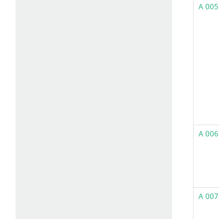
A 005
A 006
A 007