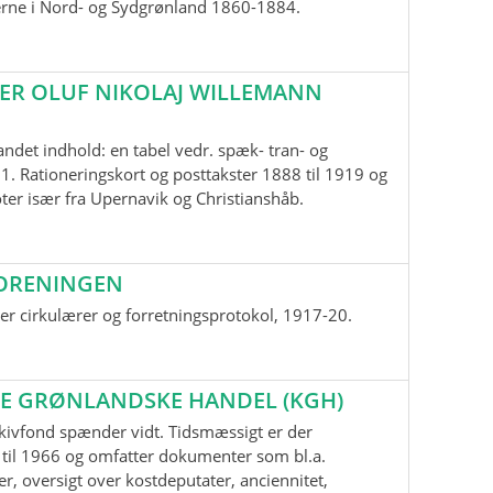
erne i Nord- og Sydgrønland 1860-1884.
ER OLUF NIKOLAJ WILLEMANN
andet indhold: en tabel vedr. spæk- tran- og
1. Rationeringskort og posttakster 1888 til 1919 og
oter især fra Upernavik og Christianshåb.
ORENINGEN
r cirkulærer og forretningsprotokol, 1917-20.
E GRØNLANDSKE HANDEL (KGH)
kivfond spænder vidt. Tidsmæssigt er der
til 1966 og omfatter dokumenter som bl.a.
r, oversigt over kostdeputater, anciennitet,