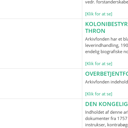
vedr. forstanderskab
[Klik for at se]
KOLONIBESTYR
THRON
Arkivfonden har et bl
leverindhandling, 190
endelig biografiske n
[Klik for at se]
OVERBETJENTF
Arkivfonden indeholde
[Klik for at se]
DEN KONGELIG
Indholdet af denne ar
dokumenter fra 1757 
instrukser, kontrabøge