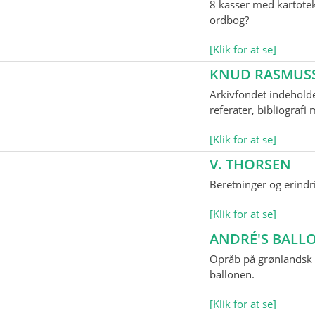
8 kasser med kartotek
ordbog?
[Klik for at se]
KNUD RASMUS
Arkivfondet indeholde
referater, bibliograf
[Klik for at se]
V. THORSEN
Beretninger og erindr
[Klik for at se]
ANDRÉ'S BAL
Opråb på grønlandsk o
ballonen.
[Klik for at se]