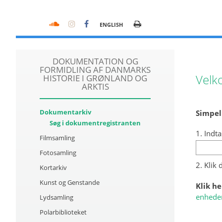
ENGLISH
DOKUMENTATION OG
FORMIDLING AF DANMARKS
Velk
HISTORIE I GRØNLAND OG
ARKTIS
Dokumentarkiv
Simpel
Søg i dokumentregistranten
1. Indta
Filmsamling
Fotosamling
2. Klik
Kortarkiv
Kunst og Genstande
Klik he
enhede
Lydsamling
Polarbiblioteket