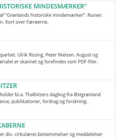
ISTORISKE MINDESMÆRKER"
nd af "Grønlands historiske mindemærker". Ruiner.
n. Kort over Færøerne.
tpartiet. Ulrik Rosing. Peter Nielsen. August og
ialet er skannet og forefindes som PDF-filer.
ITZER
older bl.a. Thalbitzers dagbog fra Østgrønland
ce, publikationer, fordrag og forskning.
KABERNE
er div. cirkulærer,bestemmelser og meddelelser