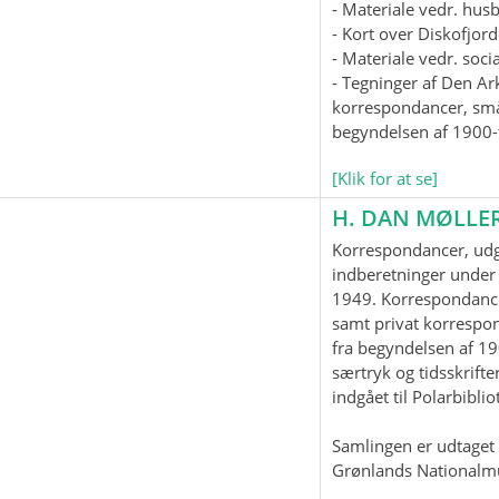
- Materiale vedr. hus
- Kort over Diskofjord
- Materiale vedr. soc
- Tegninger af Den Ar
korrespondancer, smås
begyndelsen af 1900-t
[Klik for at se]
H. DAN MØLLE
Korrespondancer, udgi
indberetninger under 
1949. Korrespondanc
samt privat korrespo
fra begyndelsen af 19
særtryk og tidsskrifter
indgået til Polarbiblio
Samlingen er udtaget t
Grønlands Nationalm