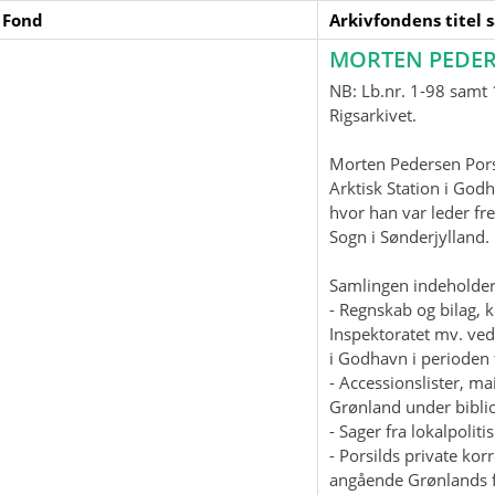
 Fond
Arkivfondens titel 
MORTEN PEDER
NB: Lb.nr. 1-98 samt 1
Rigsarkivet.
Morten Pedersen Pors
Arktisk Station i God
hvor han var leder fre
Sogn i Sønderjylland
Samlingen indeholder
- Regnskab og bilag, 
Inspektoratet mv. ved
i Godhavn i perioden 
- Accessionslister, 
Grønland under biblio
- Sager fra lokalpolit
- Porsilds private ko
angående Grønlands f