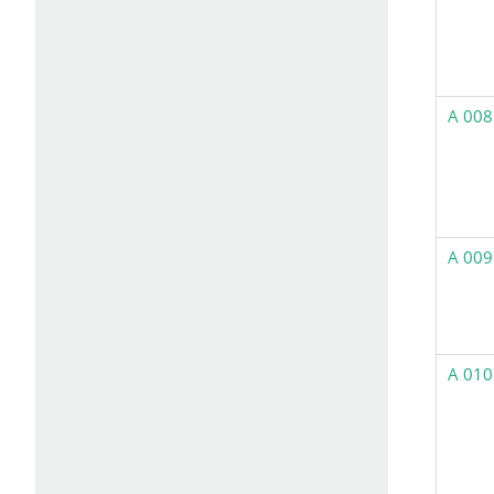
A 008
A 009
A 010