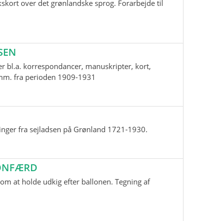
skort over det grønlandske sprog. Forarbejde til
SEN
r bl.a. korrespondancer, manuskripter, kort,
i mm. fra perioden 1909-1931
inger fra sejladsen på Grønland 1721-1930.
LONFÆRD
m at holde udkig efter ballonen. Tegning af