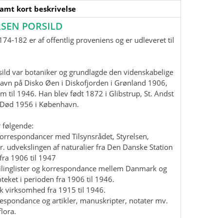
samt kort beskrivelse
SEN PORSILD
74-182 er af offentlig proveniens og er udleveret til
ild var botaniker og grundlagde den videnskabelige
havn på Disko Øen i Diskofjorden i Grønland 1906,
m til 1946. Han blev født 1872 i Glibstrup, St. Andst
. Død 1956 i København.
 følgende:
korrespondancer med Tilsynsrådet, Styrelsen,
r. udvekslingen af naturalier fra Den Danske Station
fra 1906 til 1947
mailinglister og korrespondance mellem Danmark og
teket i perioden fra 1906 til 1946.
isk virksomhed fra 1915 til 1946.
rrespondance og artikler, manuskripter, notater mv.
lora.