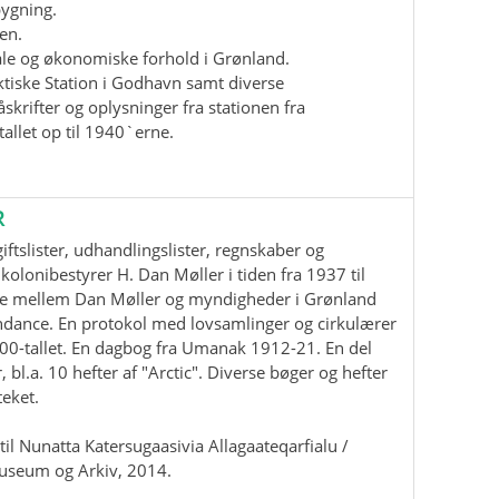
bygning.
en.
iale og økonomiske forhold i Grønland.
ktiske Station i Godhavn samt diverse
krifter og oplysninger fra stationen fra
allet op til 1940`erne.
R
ftslister, udhandlingslister, regnskaber og
kolonibestyrer H. Dan Møller i tiden fra 1937 til
e mellem Dan Møller og myndigheder i Grønland
ndance. En protokol med lovsamlinger og cirkulærer
00-tallet. En dagbog fra Umanak 1912-21. En del
, bl.a. 10 hefter af "Arctic". Diverse bøger og hefter
teket.
il Nunatta Katersugaasivia Allagaateqarfialu /
useum og Arkiv, 2014.