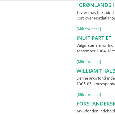
"GRØNLANDS H
Tavler m.v. til 3. bi
Kort over Nordatlante
[Klik for at se]
INUIT PARTIET
Valgmateriale for Inui
september 1964. Mater
[Klik for at se]
WILLIAM THALB
Denne arkivfond indeh
1905-06, korrespondan
[Klik for at se]
FORSTANDERS
Arkivfonden indehold