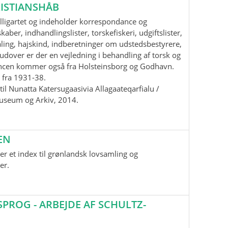
ISTIANSHÅB
lligartet og indeholder korrespondance og
aber, indhandlingslister, torskefiskeri, udgiftslister,
ling, hajskind, indberetninger om udstedsbestyrere,
udover er der en vejledning i behandling af torsk og
ancen kommer også fra Holsteinsborg og Godhavn.
 fra 1931-38.
il Nunatta Katersugaasivia Allagaateqarfialu /
useum og Arkiv, 2014.
EN
r et index til grønlandsk lovsamling og
er.
ROG - ARBEJDE AF SCHULTZ-