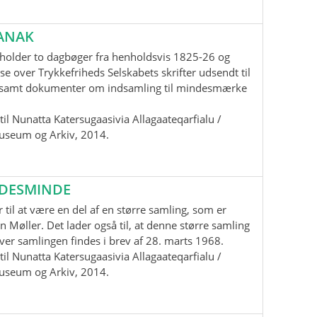
ANAK
holder to dagbøger fra henholdsvis 1825-26 og
se over Trykkefriheds Selskabets skrifter udsendt til
samt dokumenter om indsamling til mindesmærke
il Nunatta Katersugaasivia Allagaateqarfialu /
useum og Arkiv, 2014.
EDESMINDE
 til at være en del af en større samling, som er
n Møller. Det lader også til, at denne større samling
 over samlingen findes i brev af 28. marts 1968.
il Nunatta Katersugaasivia Allagaateqarfialu /
useum og Arkiv, 2014.