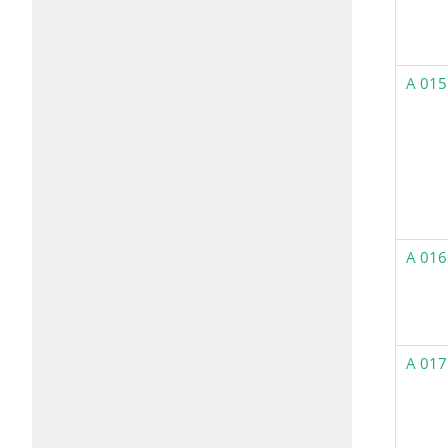
A 015
A 016
A 017