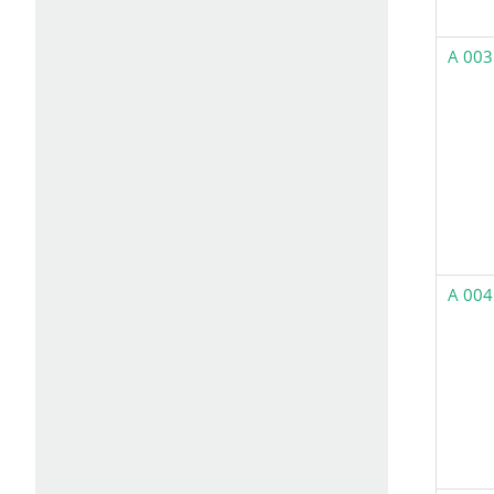
A 003
A 004