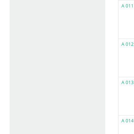
A 011
A 012
A 013
A 014