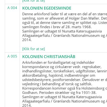
[Klik for at se]
A 004
KOLONIEN EGEDESMINDE
Denne arkivfond lader til at være en del af en størr
samling, som er afleveret af Holger Dan Møller. Det
også til, at denne større samling er splittet op. List
samlingen findes i brev af 28. marts 1968.
Samlingen er udtaget til Nunatta Katersugaasivia
Allagaateqarfialu / Grønlands Nationalmuseum og A
2014.
[Klik for at se]
A 005
KOLONIEN CHRISTIANSHÅB
Arkivfonden er forskelligartet og indeholder
korrespondance og cirkulærer vedr. regnskaber,
indhandlingslister, torskefiskeri, udgiftslister, lønni
akkordbetaling, hajskind, indberetninger om
udstedsbestyrere, postforsendelser. Derudover er 
vejledning i behandling af torsk og saltfisk.
Korrespondancen kommer også fra Holsteinsborg 
Godhavn. Perioden strækker sig fra 1931-38.
Samlingen er udtaget til Nunatta Katersugaasivia
Allagaateqarfialu / Grønlands Nationalmuseum og A
2014.