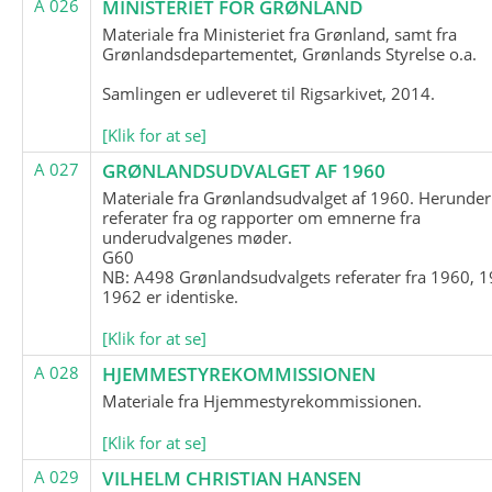
A 026
MINISTERIET FOR GRØNLAND
Materiale fra Ministeriet fra Grønland, samt fra
Grønlandsdepartementet, Grønlands Styrelse o.a.
Samlingen er udleveret til Rigsarkivet, 2014.
[Klik for at se]
A 027
GRØNLANDSUDVALGET AF 1960
Materiale fra Grønlandsudvalget af 1960. Herunder
referater fra og rapporter om emnerne fra
underudvalgenes møder.
G60
NB: A498 Grønlandsudvalgets referater fra 1960, 1
1962 er identiske.
[Klik for at se]
A 028
HJEMMESTYREKOMMISSIONEN
Materiale fra Hjemmestyrekommissionen.
[Klik for at se]
A 029
VILHELM CHRISTIAN HANSEN