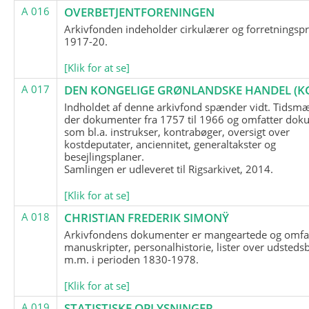
A 016
OVERBETJENTFORENINGEN
Arkivfonden indeholder cirkulærer og forretningspr
1917-20.
[Klik for at se]
A 017
DEN KONGELIGE GRØNLANDSKE HANDEL (K
Indholdet af denne arkivfond spænder vidt. Tidsmæ
der dokumenter fra 1757 til 1966 og omfatter dok
som bl.a. instrukser, kontrabøger, oversigt over
kostdeputater, anciennitet, generaltakster og
besejlingsplaner.
Samlingen er udleveret til Rigsarkivet, 2014.
[Klik for at se]
A 018
CHRISTIAN FREDERIK SIMONŸ
Arkivfondens dokumenter er mangeartede og omfa
manuskripter, personalhistorie, lister over udsteds
m.m. i perioden 1830-1978.
[Klik for at se]
A 019
STATISTISKE OPLYSNINGER