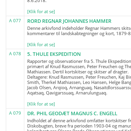
8.6.2018.
[Klik for at se]
A 077
RORD REGNAR JOHANNES HAMMER
Denne arkivfond indeholder Regnar Hammers skits
kommentarer til landskabtegninger og kort, 1879-8
[Klik for at se]
A 078
5. THULE EKSPEDITION
Rapporter og observationer fra 5. Thule Ekspedition
primært af Knud Rasmussen, Peter Freuchen og The
Mathiassen. Dertil kortskitser og skitser af dragter.
Deltagere: Knud Rasmussen, Peter Freuchen, Kaj Bir
Smith, Therkel Mathiassen, Leo Hansen, Helge Bang
Jacob Olsen, Arqioq, Arnanguaq, Nasaitdlorssuarss
Aqatsaq, Qavigarssuaq, Arnarulunguaq.
[Klik for at se]
A 079
DR. PHIL GEODÆT MAGNUS C. ENGELL
Indholdet af denne arkivfond omfatter kortskitser f
Diskobugten, breve fra perioden 1903-04 og manus
kolonibestyrer Olsens Brede-Observationer ved Ko