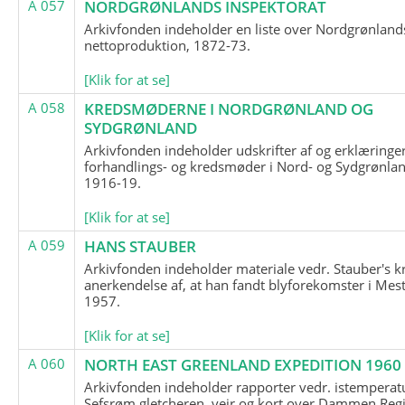
A 057
NORDGRØNLANDS INSPEKTORAT
Arkivfonden indeholder en liste over Nordgrønland
nettoproduktion, 1872-73.
[Klik for at se]
A 058
KREDSMØDERNE I NORDGRØNLAND OG
SYDGRØNLAND
Arkivfonden indeholder udskrifter af og erklæringer
forhandlings- og kredsmøder i Nord- og Sydgrønlan
1916-19.
[Klik for at se]
A 059
HANS STAUBER
Arkivfonden indeholder materiale vedr. Stauber's k
anerkendelse af, at han fandt blyforekomster i Mest
1957.
[Klik for at se]
A 060
NORTH EAST GREENLAND EXPEDITION 1960
Arkivfonden indeholder rapporter vedr. istemperatu
Sefsrøm gletcheren, vejr og kort over Dammen Reg