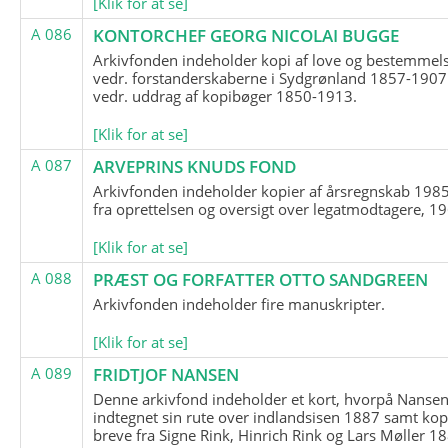
[Klik for at se]
A 086
KONTORCHEF GEORG NICOLAI BUGGE
Arkivfonden indeholder kopi af love og bestemmel
vedr. forstanderskaberne i Sydgrønland 1857-1907
vedr. uddrag af kopibøger 1850-1913.
[Klik for at se]
A 087
ARVEPRINS KNUDS FOND
Arkivfonden indeholder kopier af årsregnskab 1985
fra oprettelsen og oversigt over legatmodtagere, 1
[Klik for at se]
A 088
PRÆST OG FORFATTER OTTO SANDGREEN
Arkivfonden indeholder fire manuskripter.
[Klik for at se]
A 089
FRIDTJOF NANSEN
Denne arkivfond indeholder et kort, hvorpå Nansen
indtegnet sin rute over indlandsisen 1887 samt kop
breve fra Signe Rink, Hinrich Rink og Lars Møller 1