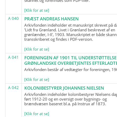
skannet og forefindes som PDF-filer.
[Klik for at se]
A 040
PRÆST ANDREAS HANSEN
Arkivfonden indeholder et manuskript skrevet på d
'Lidt fra Grønland. Livet i Grønland beskrevet af en
grønlænder, I-II', 1903. Manuskriptet er både skann
transskriberet og findes i PDF-version.
[Klik for at se]
A 041
FORENINGEN AF 1901 TIL UNDERSTØTTELSE
GRØNLANDSKE OVERBETJENTES EFTERLADT
Arkivfonden består af vedtægter for foreningen, 19
[Klik for at se]
A 042
KOLONIBESTYRER JOHANNES NIELSEN
Arkivfonden indeholder kolonibestyrer Nielsens d
ført 1912-20 og en oversigt over bygnings- og
brændvæsen baseret bl.a. på Instrux af 1873.
[Klik for at se]