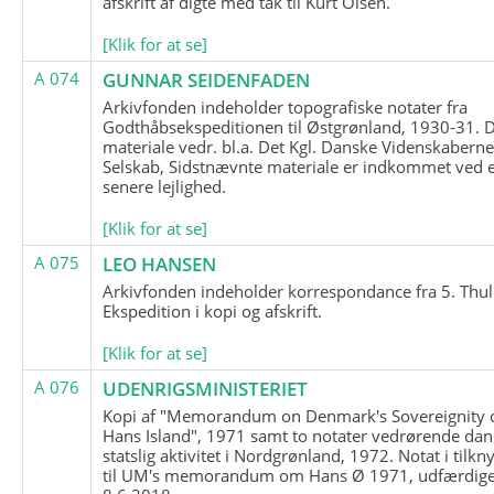
afskrift af digte med tak til Kurt Olsen.
[Klik for at se]
A 074
GUNNAR SEIDENFADEN
Arkivfonden indeholder topografiske notater fra
Godthåbsekspeditionen til Østgrønland, 1930-31.
materiale vedr. bl.a. Det Kgl. Danske Videnskabern
Selskab, Sidstnævnte materiale er indkommet ved 
senere lejlighed.
[Klik for at se]
A 075
LEO HANSEN
Arkivfonden indeholder korrespondance fra 5. Thul
Ekspedition i kopi og afskrift.
[Klik for at se]
A 076
UDENRIGSMINISTERIET
Kopi af "Memorandum on Denmark's Sovereignity 
Hans Island", 1971 samt to notater vedrørende dan
statslig aktivitet i Nordgrønland, 1972. Notat i tilkn
til UM's memorandum om Hans Ø 1971, udfærdige