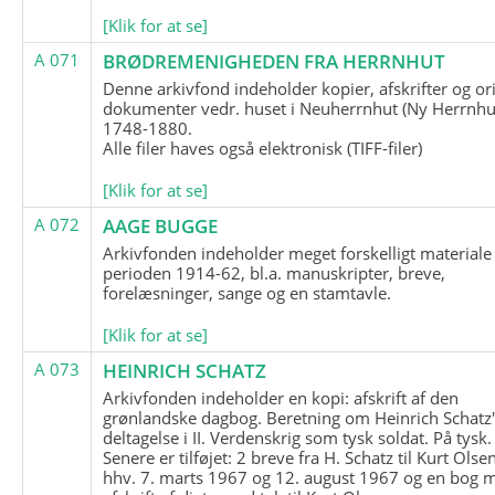
[Klik for at se]
A 071
BRØDREMENIGHEDEN FRA HERRNHUT
Denne arkivfond indeholder kopier, afskrifter og or
dokumenter vedr. huset i Neuherrnhut (Ny Herrnhut
1748-1880.
Alle filer haves også elektronisk (TIFF-filer)
[Klik for at se]
A 072
AAGE BUGGE
Arkivfonden indeholder meget forskelligt materiale 
perioden 1914-62, bl.a. manuskripter, breve,
forelæsninger, sange og en stamtavle.
[Klik for at se]
A 073
HEINRICH SCHATZ
Arkivfonden indeholder en kopi: afskrift af den
grønlandske dagbog. Beretning om Heinrich Schatz
deltagelse i II. Verdenskrig som tysk soldat. På tysk.
Senere er tilføjet: 2 breve fra H. Schatz til Kurt Olsen
hhv. 7. marts 1967 og 12. august 1967 og en bog 