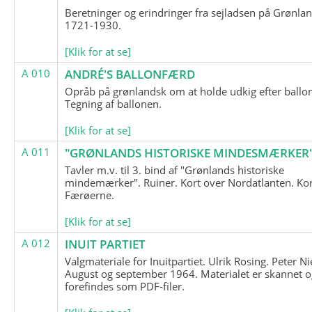
Beretninger og erindringer fra sejladsen på Grønla
1721-1930.
[Klik for at se]
A 010
ANDRÉ'S BALLONFÆRD
Opråb på grønlandsk om at holde udkig efter ballo
Tegning af ballonen.
[Klik for at se]
A 011
"GRØNLANDS HISTORISKE MINDESMÆRKER
Tavler m.v. til 3. bind af "Grønlands historiske
mindemærker". Ruiner. Kort over Nordatlanten. Kor
Færøerne.
[Klik for at se]
A 012
INUIT PARTIET
Valgmateriale for Inuitpartiet. Ulrik Rosing. Peter Ni
August og september 1964. Materialet er skannet o
forefindes som PDF-filer.