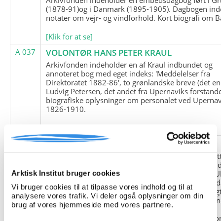
(1878-91)og i Danmark (1895-1905). Dagbogen ind
notater om vejr- og vindforhold. Kort biografi om B
[Klik for at se]
A 037
VOLONTØR HANS PETER KRAUL
Arkivfonden indeholder en af Kraul indbundet og
annoteret bog med eget indeks: 'Meddelelser fra
Direktoratet 1882-86', to grønlandske breve (det en
Ludvig Petersen, det andet fra Upernaviks forstand
biografiske oplysninger om personalet ved Upernav
1826-1910.
[Klik for at se]
A 038
FRIEDRICH LITTMANN
Denne arkivfond indeholder en kopi af Friedrich Li
upublicerede erindringer. Originalen befinder sig i 
tyske historiker Franz Selingers privatarkiv i byen U
Arktisk Institut bruger cookies
Tyskland. Friedrich Littmann var en af de tyske sold
Vi bruger cookies til at tilpasse vores indhold og til at
der var med i vejrstationen "Holzauge" i Hansa Bugt
analysere vores trafik. Vi deler også oplysninger om din
Nordøstgrønland under Anden Verdenskrig. Statio
brug af vores hjemmeside med vores partnere.
"Holzauge" blev opdaget af Nordøstgrønlands
Slædepatrulje med Eli Knudsen som medlem og ko