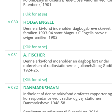
Ritenbenk, 1901.
[Klik for at se]
A 080
HOLGA ENGELL
Denne arkivfond indeholder dagbogsbreve skrevet t
familien 1903-04 samt Magnus C Engells breve til
svigerfamilien 1903.
[Klik for at se]
A 081
A. FISCHER
Denne arkivfond indeholder en dagbog ført under
opførelsen af radiostationerne i Julianehåb og Godt
1924-25.
[Klik for at se]
A 082
DANMARKSHAVN
Indholdet af denne arkivfond omfatter rapporter o
korrespondance vedr. radio- og vejrstationen
Danmarkshavn 1948-58.
Samlingen er udleveret til Rigsarkivet, 2014.