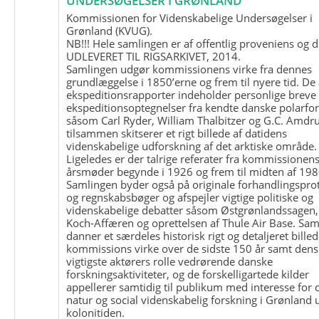
UNDERSØGELSER I GRØNLAND
Kommissionen for Videnskabelige Undersøgelser i
Grønland (KVUG).
NB!!! Hele samlingen er af offentlig proveniens og d
UDLEVERET TIL RIGSARKIVET, 2014.
Samlingen udgør kommissionens virke fra dennes
grundlæggelse i 1850’erne og frem til nyere tid. De
ekspeditionsrapporter indeholder personlige breve
ekspeditionsoptegnelser fra kendte danske polarfo
såsom Carl Ryder, William Thalbitzer og G.C. Amdru
tilsammen skitserer et rigt billede af datidens
videnskabelige udforskning af det arktiske område.
Ligeledes er der talrige referater fra kommissionen
årsmøder begynde i 1926 og frem til midten af 198
Samlingen byder også på originale forhandlingspro
og regnskabsbøger og afspejler vigtige politiske og
videnskabelige debatter såsom Østgrønlandssagen,
Koch-Affæren og oprettelsen af Thule Air Base. Sa
danner et særdeles historisk rigt og detaljeret billed
kommissions virke over de sidste 150 år samt dens
vigtigste aktørers rolle vedrørende danske
forskningsaktiviteter, og de forskelligartede kilder
appellerer samtidig til publikum med interesse for 
natur og social videnskabelig forskning i Grønland
kolonitiden.