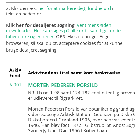
2. Klik dernæst
her for at markere de(t) fundne ord
i
teksten nedenfor.
Klik her for detaljeret søgning
. Vent mens siden
downloades. Her kan søges på alle ord i samtlige fonde,
løbenumre og enheder.
OBS: Hvis du bruger Edge-
browseren, så skal du pt. acceptere cookies for at kunne
bruge detaljeret søgning.
Arkiv
Arkivfondens titel samt kort beskrivelse
Fond
A 001
MORTEN PEDERSEN PORSILD
NB: Lb.nr. 1-98 samt 174-182 er af offentlig prove
er udleveret til Rigsarkivet.
Morten Pedersen Porsild var botaniker og grundla
videnskabelige Arktisk Station i Godhavn på Disko 
Diskofjorden i Grønland 1906, hvor han var leder fr
1946. Han blev født 1872 i Glibstrup, St. Andst Sogn
Sønderjylland. Død 1956 i København.