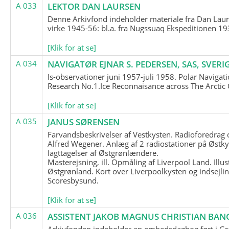
A 033
LEKTOR DAN LAURSEN
Denne Arkivfond indeholder materiale fra Dan Lau
virke 1945-56: bl.a. fra Nugssuaq Ekspeditionen 19
[Klik for at se]
A 034
NAVIGATØR EJNAR S. PEDERSEN, SAS, SVERI
Is-observationer juni 1957-juli 1958. Polar Navigat
Research No.1.Ice Reconnaisance across The Arctic
[Klik for at se]
A 035
JANUS SØRENSEN
Farvandsbeskrivelser af Vestkysten. Radioforedrag
Alfred Wegener. Anlæg af 2 radiostationer på Østky
Iagttagelser af Østgrønlændere.
Masterejsning, ill. Opmåling af Liverpool Land. Illus
Østgrønland. Kort over Liverpoolkysten og indsejlin
Scoresbysund.
[Klik for at se]
A 036
ASSISTENT JAKOB MAGNUS CHRISTIAN BAN
Arkivfonden indeholder en embedsdagbog ført i G