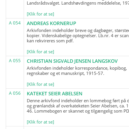
Landsrådsvalget. Landshøvdingens meddelelse, 19
[Klik for at se]
A 054
ANDREAS KORNERUP
Arkivfonden indeholder breve og dagbøger, største
kopier. Videnskabelige optegnelser. Lb.nr. 4 er sca
kan rekvireres som pdf.
[Klik for at se]
A 055
CHRISTIAN SIGVALD JENSEN LANGSKOV
Arkivfonden indeholder korrespondance, kopibog,
regnskaber og et manuskript, 1915-57.
[Klik for at se]
A 056
KATEKET SEIER ABELSEN
Denne arkivfond indeholder en lommebog ført på 
og grønlandsk af overkateketen Seier Abelsen, ca. 
46. Lommebogen er skannet og tilgængelig som PDF
[Klik for at se]