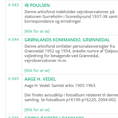
A 043
IB POULSEN
Denne arkivfond indeholder vejrobservationer på
stationen Gurreholm i Scoresbysund 1937-38 samt
korrespondance og erindringer.
[Klik for at se]
A 044
GRØNLANDS KOMMANDO, GRØNNEDAL
Denne arkivfond omfatter personaleoversigter fra
Grønnedal 1952 og 1954, enkelte numre af 'Dalpost
vejledning for besøgende ved Grønnedal,
vejrobservationer m.m.
[Klik for at se]
A 045
AAGE H. VEDEL
Aage H. Vedel: Samlet arkiv 1905-1963.
Der findes avisudklip i fotoalbum relateret til denn
samling. Se fotoalbum p16199-p16220, 2004-002.
[Klik for at se]
A 046