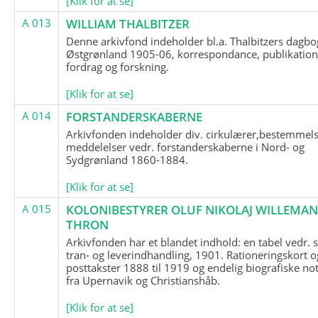
[Klik for at se]
A 013
WILLIAM THALBITZER
Denne arkivfond indeholder bl.a. Thalbitzers dagbo
Østgrønland 1905-06, korrespondance, publikation
fordrag og forskning.
[Klik for at se]
A 014
FORSTANDERSKABERNE
Arkivfonden indeholder div. cirkulærer,bestemmels
meddelelser vedr. forstanderskaberne i Nord- og
Sydgrønland 1860-1884.
[Klik for at se]
A 015
KOLONIBESTYRER OLUF NIKOLAJ WILLEMA
THRON
Arkivfonden har et blandet indhold: en tabel vedr.
tran- og leverindhandling, 1901. Rationeringskort o
posttakster 1888 til 1919 og endelig biografiske no
fra Upernavik og Christianshåb.
[Klik for at se]