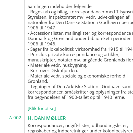
Samlingen indeholder følgende:
- Regnskab og bilag, korrespondancer med Tilsynsr
Styrelsen, Inspektoratet mv. vedr. udvekslingen af
naturalier fra Den Danske Station i Godhavn i perio
1906 til 1947
- Accessionslister, mailinglister og korrespondanc
Danmark og Grønland under biblioteket i perioden 
1906 til 1946.
- Sager fra lokalpolitisk virksomhed fra 1915 til 194
- Porsilds private korrespondance og artikler,
manuskripter, notater mv. angående Grønlands flor
- Materiale vedr. husbygning.
- Kort over Diskofjorden.
- Materiale vedr. sociale og økonomiske forhold i
Grønland.
- Tegninger af Den Arktiske Station i Godhavn samt
korrespondancer, småskrifter og oplysninger fra st
fra begyndelsen af 1900-tallet op til 1940`erne.
[Klik for at se]
A 002
H. DAN MØLLER
Korrespondancer, udgiftslister, udhandlingslister,
regnskaber og indberetninger under kolonibestyrer