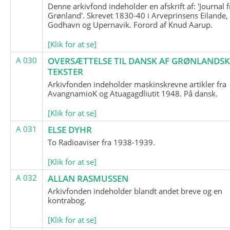
Denne arkivfond indeholder en afskrift af: 'Journal f
Grønland'. Skrevet 1830-40 i Arveprinsens Eilande,
Godhavn og Upernavik. Forord af Knud Aarup.
[Klik for at se]
A 030
OVERSÆTTELSE TIL DANSK AF GRØNLANDSK
TEKSTER
Arkivfonden indeholder maskinskrevne artikler fra
AvangnamioK og Atuagagdliutit 1948. På dansk.
[Klik for at se]
A 031
ELSE DYHR
To Radioaviser fra 1938-1939.
[Klik for at se]
A 032
ALLAN RASMUSSEN
Arkivfonden indeholder blandt andet breve og en
kontrabog.
[Klik for at se]