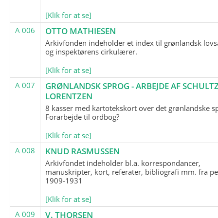
[Klik for at se]
A 006
OTTO MATHIESEN
Arkivfonden indeholder et index til grønlandsk lov
og inspektørens cirkulærer.
[Klik for at se]
A 007
GRØNLANDSK SPROG - ARBEJDE AF SCHULTZ
LORENTZEN
8 kasser med kartotekskort over det grønlandske s
Forarbejde til ordbog?
[Klik for at se]
A 008
KNUD RASMUSSEN
Arkivfondet indeholder bl.a. korrespondancer,
manuskripter, kort, referater, bibliografi mm. fra p
1909-1931
[Klik for at se]
A 009
V. THORSEN