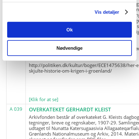
og Marius Jensen som medlem. Marius Jensens da
befinder sig i Militärhistorisches Museum i Dresde
Vis detaljer
(Tyskland). Kopierne af Friedrich Littmanns erindrin
klausuleret iht. aftalen med giveren og Franz Seling
Kontakt venligst Arktisk Instituts ledelse i forbinde
Ok
brugen af materialet til studie- og forskningsmæssi
formål.
Nedenunder findes et link til en presseartikel vedr
Nødvendige
historien om Nordøstgrønlands Slædepatrulje:
http://politiken.dk/kultur/boger/ECE1475638/her-e
skjulte-historie-om-krigen-i-groenland/
[Klik for at se]
A 039
OVERKATEKET GERHARDT KLEIST
Arkivfonden består af overkateket G. Kleists dagbog
tegninger, breve og regnskaber, 1907-29. Samlinge
udtaget til Nunatta Katersugaasivia Allagaateqarfial
Grønlands Nationalmuseum og Arkiv, 2014. Materia