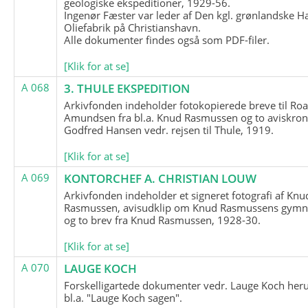
geologiske ekspeditioner, 1929-56.
Ingenør Fæster var leder af Den kgl. grønlandske H
Oliefabrik på Christianshavn.
Alle dokumenter findes også som PDF-filer.
[Klik for at se]
A 068
3. THULE EKSPEDITION
Arkivfonden indeholder fotokopierede breve til Roa
Amundsen fra bl.a. Knud Rasmussen og to aviskron
Godfred Hansen vedr. rejsen til Thule, 1919.
[Klik for at se]
A 069
KONTORCHEF A. CHRISTIAN LOUW
Arkivfonden indeholder et signeret fotografi af Knu
Rasmussen, avisudklip om Knud Rasmussens gymna
og to brev fra Knud Rasmussen, 1928-30.
[Klik for at se]
A 070
LAUGE KOCH
Forskelligartede dokumenter vedr. Lauge Koch her
bl.a. "Lauge Koch sagen".