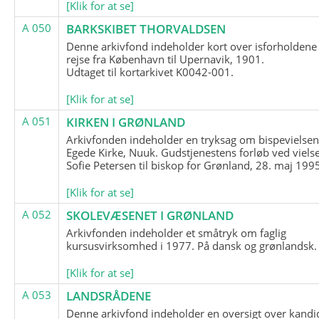
[Klik for at se]
A 050
BARKSKIBET THORVALDSEN
Denne arkivfond indeholder kort over isforholdene
rejse fra København til Upernavik, 1901.
Udtaget til kortarkivet K0042-001.
[Klik for at se]
A 051
KIRKEN I GRØNLAND
Arkivfonden indeholder en tryksag om bispevielsen
Egede Kirke, Nuuk. Gudstjenestens forløb ved viels
Sofie Petersen til biskop for Grønland, 28. maj 199
[Klik for at se]
A 052
SKOLEVÆSENET I GRØNLAND
Arkivfonden indeholder et småtryk om faglig
kursusvirksomhed i 1977. På dansk og grønlandsk.
[Klik for at se]
A 053
LANDSRÅDENE
Denne arkivfond indeholder en oversigt over kandid