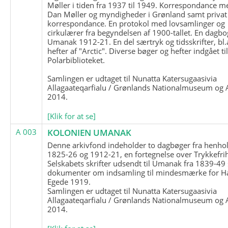
Møller i tiden fra 1937 til 1949. Korrespondance m
Dan Møller og myndigheder i Grønland samt privat
korrespondance. En protokol med lovsamlinger og
cirkulærer fra begyndelsen af 1900-tallet. En dagbo
Umanak 1912-21. En del særtryk og tidsskrifter, bl.
hefter af "Arctic". Diverse bøger og hefter indgået ti
Polarbiblioteket.
Samlingen er udtaget til Nunatta Katersugaasivia
Allagaateqarfialu / Grønlands Nationalmuseum og A
2014.
[Klik for at se]
A 003
KOLONIEN UMANAK
Denne arkivfond indeholder to dagbøger fra henhol
1825-26 og 1912-21, en fortegnelse over Trykkefri
Selskabets skrifter udsendt til Umanak fra 1839-49
dokumenter om indsamling til mindesmærke for H
Egede 1919.
Samlingen er udtaget til Nunatta Katersugaasivia
Allagaateqarfialu / Grønlands Nationalmuseum og A
2014.