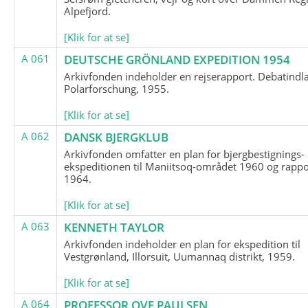
Alpefjord.
[Klik for at se]
A 061
DEUTSCHE GRÖNLAND EXPEDITION 1954
Arkivfonden indeholder en rejserapport. Debatindl
Polarforschung, 1955.
[Klik for at se]
A 062
DANSK BJERGKLUB
Arkivfonden omfatter en plan for bjergbestignings-
ekspeditionen til Maniitsoq-området 1960 og rappo
1964.
[Klik for at se]
A 063
KENNETH TAYLOR
Arkivfonden indeholder en plan for ekspedition til
Vestgrønland, Illorsuit, Uumannaq distrikt, 1959.
[Klik for at se]
A 064
PROFESSOR OVE PAULSEN