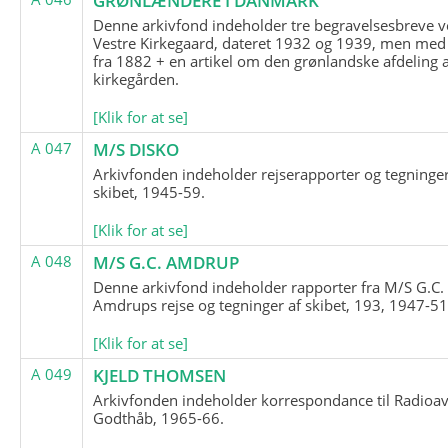
GRØNLÆNDERE I DANMARK
Denne arkivfond indeholder tre begravelsesbreve v
Vestre Kirkegaard, dateret 1932 og 1939, men med
fra 1882 + en artikel om den grønlandske afdeling 
kirkegården.
[Klik for at se]
A 047
M/S DISKO
Arkivfonden indeholder rejserapporter og tegninge
skibet, 1945-59.
[Klik for at se]
A 048
M/S G.C. AMDRUP
Denne arkivfond indeholder rapporter fra M/S G.C.
Amdrups rejse og tegninger af skibet, 193, 1947-51
[Klik for at se]
A 049
KJELD THOMSEN
Arkivfonden indeholder korrespondance til Radioav
Godthåb, 1965-66.