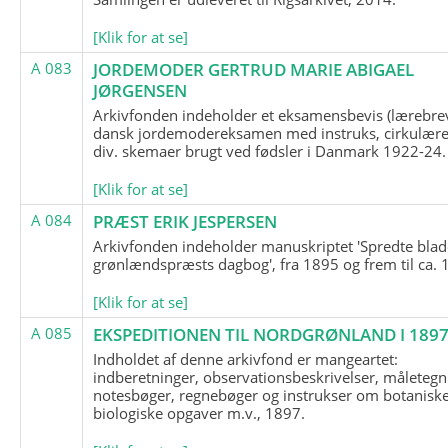
[Klik for at se]
A 083
JORDEMODER GERTRUD MARIE ABIGAEL
JØRGENSEN
Arkivfonden indeholder et eksamensbevis (lærebre
dansk jordemodereksamen med instruks, cirkulære
div. skemaer brugt ved fødsler i Danmark 1922-24.
[Klik for at se]
A 084
PRÆST ERIK JESPERSEN
Arkivfonden indeholder manuskriptet 'Spredte blad
grønlændspræsts dagbog', fra 1895 og frem til ca. 
[Klik for at se]
A 085
EKSPEDITIONEN TIL NORDGRØNLAND I 189
Indholdet af denne arkivfond er mangeartet:
indberetninger, observationsbeskrivelser, måletegn
notesbøger, regnebøger og instrukser om botanisk
biologiske opgaver m.v., 1897.