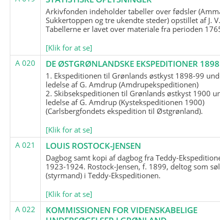
Arkivfonden indeholder tabeller over fødsler (Amma
Sukkertoppen og tre ukendte steder) opstillet af J. V
Tabellerne er lavet over materiale fra perioden 17
[Klik for at se]
A 020
DE ØSTGRØNLANDSKE EKSPEDITIONER 1898 
1. Ekspeditionen til Grønlands østkyst 1898-99 und
ledelse af G. Amdrup (Amdrupekspeditionen)
2. Skibsekspeditionen til Grønlands østkyst 1900 u
ledelse af G. Amdrup (Kystekspeditionen 1900)
(Carlsbergfondets ekspedition til Østgrønland).
[Klik for at se]
A 021
LOUIS ROSTOCK-JENSEN
Dagbog samt kopi af dagbog fra Teddy-Ekspedition
1923-1924. Rostock-Jensen, f. 1899, deltog som søl
(styrmand) i Teddy-Ekspeditionen.
[Klik for at se]
A 022
KOMMISSIONEN FOR VIDENSKABELIGE