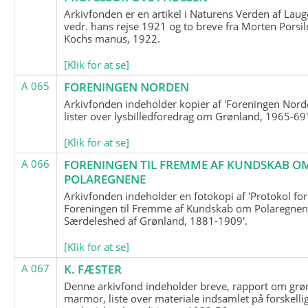
Arkivfonden er en artikel i Naturens Verden af Lau
vedr. hans rejse 1921 og to breve fra Morten Porsil
Kochs manus, 1922.
[Klik for at se]
A 065
FORENINGEN NORDEN
Arkivfonden indeholder kopier af 'Foreningen Nor
lister over lysbilledforedrag om Grønland, 1965-69'
[Klik for at se]
A 066
FORENINGEN TIL FREMME AF KUNDSKAB O
POLAREGNENE
Arkivfonden indeholder en fotokopi af 'Protokol for
Foreningen til Fremme af Kundskab om Polaregnene
Særdeleshed af Grønland, 1881-1909'.
[Klik for at se]
A 067
K. FÆSTER
Denne arkivfond indeholder breve, rapport om grø
marmor, liste over materiale indsamlet på forskelli