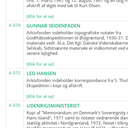
hhv. 7. marts 1967 og 12. august 1967 og en bog 
afskrift af digte med tak til Kurt Olsen.
[Klik for at se]
A 074
GUNNAR SEIDENFADEN
Arkivfonden indeholder topografiske notater fra
Godthåbsekspeditionen til Østgrønland, 1930-31.
materiale vedr. bl.a. Det Kgl. Danske Videnskabern
Selskab, Sidstnævnte materiale er indkommet ved 
senere lejlighed.
[Klik for at se]
A 075
LEO HANSEN
Arkivfonden indeholder korrespondance fra 5. Thul
Ekspedition i kopi og afskrift.
[Klik for at se]
A 076
UDENRIGSMINISTERIET
Kopi af "Memorandum on Denmark's Sovereignity 
Hans Island", 1971 samt to notater vedrørende dan
statslig aktivitet i Nordgrønland, 1972. Notat i tilkn
til UM's memorandum om Hans Ø 1971, udfærdige