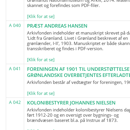
skannet og forefindes som PDF-filer.
[Klik for at se]
A 040
PRÆST ANDREAS HANSEN
Arkivfonden indeholder et manuskript skrevet på d
'Lidt fra Grønland. Livet i Grønland beskrevet af en
grønlænder, I-II', 1903. Manuskriptet er både skann
transskriberet og findes i PDF-version.
[Klik for at se]
A 041
FORENINGEN AF 1901 TIL UNDERSTØTTELSE
GRØNLANDSKE OVERBETJENTES EFTERLADT
Arkivfonden består af vedtægter for foreningen, 19
[Klik for at se]
A 042
KOLONIBESTYRER JOHANNES NIELSEN
Arkivfonden indeholder kolonibestyrer Nielsens d
ført 1912-20 og en oversigt over bygnings- og
brændvæsen baseret bl.a. på Instrux af 1873.