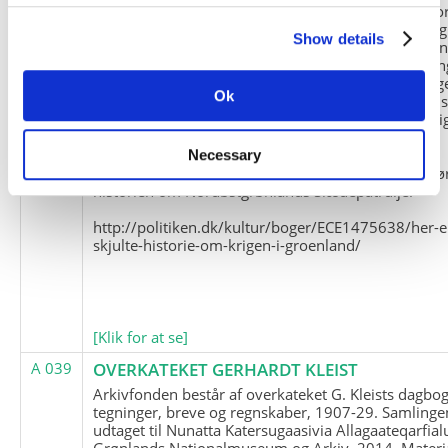
Slædepatrulje med Eli Knudsen som medlem og ko
og Marius Jensen som medlem. Marius Jensens da
Show details
befinder sig i Militärhistorisches Museum i Dresde
(Tyskland). Kopierne af Friedrich Littmanns erindrin
klausuleret iht. aftalen med giveren og Franz Seling
Ok
Kontakt venligst Arktisk Instituts ledelse i forbinde
brugen af materialet til studie- og forskningsmæssi
formål.
Necessary
Nedenunder findes et link til en presseartikel vedr
historien om Nordøstgrønlands Slædepatrulje:
http://politiken.dk/kultur/boger/ECE1475638/her-e
skjulte-historie-om-krigen-i-groenland/
[Klik for at se]
A 039
OVERKATEKET GERHARDT KLEIST
Arkivfonden består af overkateket G. Kleists dagbog
tegninger, breve og regnskaber, 1907-29. Samlinge
udtaget til Nunatta Katersugaasivia Allagaateqarfial
Grønlands Nationalmuseum og Arkiv, 2014. Materia