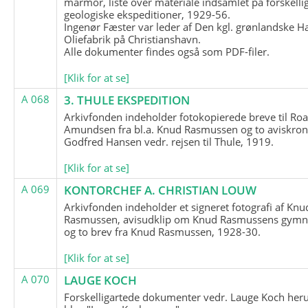
marmor, liste over materiale indsamlet på forskelli
geologiske ekspeditioner, 1929-56.
Ingenør Fæster var leder af Den kgl. grønlandske H
Oliefabrik på Christianshavn.
Alle dokumenter findes også som PDF-filer.
[Klik for at se]
A 068
3. THULE EKSPEDITION
Arkivfonden indeholder fotokopierede breve til Roa
Amundsen fra bl.a. Knud Rasmussen og to aviskron
Godfred Hansen vedr. rejsen til Thule, 1919.
[Klik for at se]
A 069
KONTORCHEF A. CHRISTIAN LOUW
Arkivfonden indeholder et signeret fotografi af Knu
Rasmussen, avisudklip om Knud Rasmussens gymna
og to brev fra Knud Rasmussen, 1928-30.
[Klik for at se]
A 070
LAUGE KOCH
Forskelligartede dokumenter vedr. Lauge Koch her