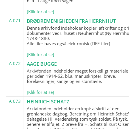
bl.a. "Lauge Koch sagen".
[Klik for at se]
A 071
BRØDREMENIGHEDEN FRA HERRNHUT
Denne arkivfond indeholder kopier, afskrifter og or
dokumenter vedr. huset i Neuherrnhut (Ny Herrnhut
1748-1880.
Alle filer haves også elektronisk (TIFF-filer)
[Klik for at se]
A 072
AAGE BUGGE
Arkivfonden indeholder meget forskelligt materiale 
perioden 1914-62, bl.a. manuskripter, breve,
forelæsninger, sange og en stamtavle.
[Klik for at se]
A 073
HEINRICH SCHATZ
Arkivfonden indeholder en kopi: afskrift af den
grønlandske dagbog. Beretning om Heinrich Schatz
deltagelse i II. Verdenskrig som tysk soldat. På tysk.
Senere er tilføjet: 2 breve fra H. Schatz til Kurt Olsen