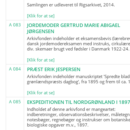
Samlingen er udleveret til Rigsarkivet, 2014.
[Klik for at se]
A 083
JORDEMODER GERTRUD MARIE ABIGAEL
JØRGENSEN
Arkivfonden indeholder et eksamensbevis (lærebre
dansk jordemodereksamen med instruks, cirkulære
div. skemaer brugt ved fødsler i Danmark 1922-24.
[Klik for at se]
A 084
PRÆST ERIK JESPERSEN
Arkivfonden indeholder manuskriptet 'Spredte blad
grønlændspræsts dagbog', fra 1895 og frem til ca. 
[Klik for at se]
A 085
EKSPEDITIONEN TIL NORDGRØNLAND I 189
Indholdet af denne arkivfond er mangeartet:
indberetninger, observationsbeskrivelser, måletegn
notesbøger, regnebøger og instrukser om botanisk
biologiske opgaver m.v., 1897.