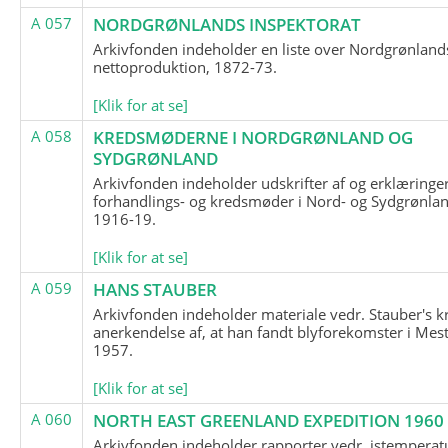
A 057
NORDGRØNLANDS INSPEKTORAT
Arkivfonden indeholder en liste over Nordgrønland
nettoproduktion, 1872-73.
[Klik for at se]
A 058
KREDSMØDERNE I NORDGRØNLAND OG
SYDGRØNLAND
Arkivfonden indeholder udskrifter af og erklæringer
forhandlings- og kredsmøder i Nord- og Sydgrønlan
1916-19.
[Klik for at se]
A 059
HANS STAUBER
Arkivfonden indeholder materiale vedr. Stauber's k
anerkendelse af, at han fandt blyforekomster i Mest
1957.
[Klik for at se]
A 060
NORTH EAST GREENLAND EXPEDITION 1960
Arkivfonden indeholder rapporter vedr. istemperatu