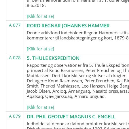
8.6.2018.
[Klik for at se]
A 077
RORD REGNAR JOHANNES HAMMER
Denne arkivfond indeholder Regnar Hammers skits
kommentarer til landskabtegninger og kort, 1879-8
[Klik for at se]
A 078
5. THULE EKSPEDITION
Rapporter og observationer fra 5. Thule Ekspedition
primært af Knud Rasmussen, Peter Freuchen og The
Mathiassen. Dertil kortskitser og skitser af dragter.
Deltagere: Knud Rasmussen, Peter Freuchen, Kaj Bir
Smith, Therkel Mathiassen, Leo Hansen, Helge Bang
Jacob Olsen, Arqioq, Arnanguaq, Nasaitdlorssuarss
Aqatsaq, Qavigarssuaq, Arnarulunguaq.
[Klik for at se]
A 079
DR. PHIL GEODÆT MAGNUS C. ENGELL
Indholdet af denne arkivfond omfatter kortskitser f
Diskobugten, breve fra perioden 1903-04 og manus