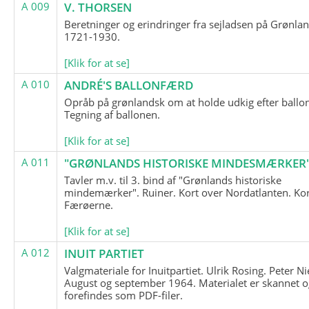
A 009
V. THORSEN
Beretninger og erindringer fra sejladsen på Grønla
1721-1930.
[Klik for at se]
A 010
ANDRÉ'S BALLONFÆRD
Opråb på grønlandsk om at holde udkig efter ballo
Tegning af ballonen.
[Klik for at se]
A 011
"GRØNLANDS HISTORISKE MINDESMÆRKER
Tavler m.v. til 3. bind af "Grønlands historiske
mindemærker". Ruiner. Kort over Nordatlanten. Kor
Færøerne.
[Klik for at se]
A 012
INUIT PARTIET
Valgmateriale for Inuitpartiet. Ulrik Rosing. Peter Ni
August og september 1964. Materialet er skannet o
forefindes som PDF-filer.