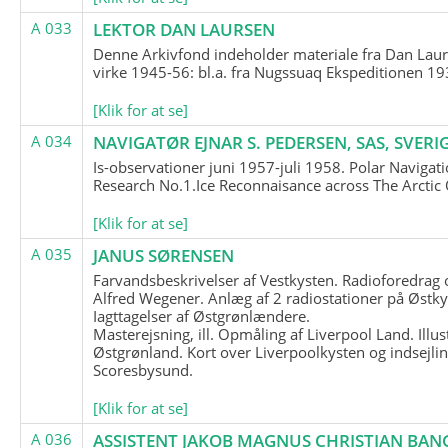
A 033
LEKTOR DAN LAURSEN
Denne Arkivfond indeholder materiale fra Dan Lau
virke 1945-56: bl.a. fra Nugssuaq Ekspeditionen 19
[Klik for at se]
A 034
NAVIGATØR EJNAR S. PEDERSEN, SAS, SVERI
Is-observationer juni 1957-juli 1958. Polar Navigat
Research No.1.Ice Reconnaisance across The Arctic
[Klik for at se]
A 035
JANUS SØRENSEN
Farvandsbeskrivelser af Vestkysten. Radioforedrag
Alfred Wegener. Anlæg af 2 radiostationer på Østky
Iagttagelser af Østgrønlændere.
Masterejsning, ill. Opmåling af Liverpool Land. Illus
Østgrønland. Kort over Liverpoolkysten og indsejlin
Scoresbysund.
[Klik for at se]
A 036
ASSISTENT JAKOB MAGNUS CHRISTIAN BAN