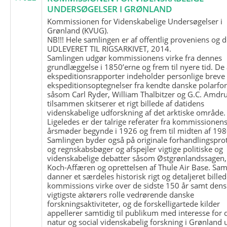
UNDERSØGELSER I GRØNLAND
Kommissionen for Videnskabelige Undersøgelser i
Grønland (KVUG).
NB!!! Hele samlingen er af offentlig proveniens og d
UDLEVERET TIL RIGSARKIVET, 2014.
Samlingen udgør kommissionens virke fra dennes
grundlæggelse i 1850’erne og frem til nyere tid. De
ekspeditionsrapporter indeholder personlige breve
ekspeditionsoptegnelser fra kendte danske polarfo
såsom Carl Ryder, William Thalbitzer og G.C. Amdru
tilsammen skitserer et rigt billede af datidens
videnskabelige udforskning af det arktiske område.
Ligeledes er der talrige referater fra kommissionen
årsmøder begynde i 1926 og frem til midten af 198
Samlingen byder også på originale forhandlingspro
og regnskabsbøger og afspejler vigtige politiske og
videnskabelige debatter såsom Østgrønlandssagen,
Koch-Affæren og oprettelsen af Thule Air Base. Sa
danner et særdeles historisk rigt og detaljeret billed
kommissions virke over de sidste 150 år samt dens
vigtigste aktørers rolle vedrørende danske
forskningsaktiviteter, og de forskelligartede kilder
appellerer samtidig til publikum med interesse for 
natur og social videnskabelig forskning i Grønland