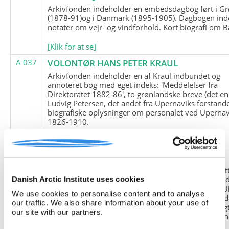
Arkivfonden indeholder en embedsdagbog ført i G
(1878-91)og i Danmark (1895-1905). Dagbogen ind
notater om vejr- og vindforhold. Kort biografi om B
[Klik for at se]
A 037
VOLONTØR HANS PETER KRAUL
Arkivfonden indeholder en af Kraul indbundet og
annoteret bog med eget indeks: 'Meddelelser fra
Direktoratet 1882-86', to grønlandske breve (det en
Ludvig Petersen, det andet fra Upernaviks forstand
biografiske oplysninger om personalet ved Upernav
1826-1910.
[Klik for at se]
A 038
FRIEDRICH LITTMANN
Denne arkivfond indeholder en kopi af Friedrich Li
upublicerede erindringer. Originalen befinder sig i 
Danish Arctic Institute uses cookies
tyske historiker Franz Selingers privatarkiv i byen U
We use cookies to personalise content and to analyse
Tyskland. Friedrich Littmann var en af de tyske sold
our traffic. We also share information about your use of
der var med i vejrstationen "Holzauge" i Hansa Bugt
our site with our partners.
Nordøstgrønland under Anden Verdenskrig. Statio
"Holzauge" blev opdaget af Nordøstgrønlands