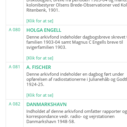
kolonibestyrer Olsens Brede-Observationer ved Ko
Ritenbenk, 1901.
[Klik for at se]
A 080
HOLGA ENGELL
Denne arkivfond indeholder dagbogsbreve skrevet t
familien 1903-04 samt Magnus C Engells breve til
svigerfamilien 1903.
[Klik for at se]
A 081
A. FISCHER
Denne arkivfond indeholder en dagbog ført under
opførelsen af radiostationerne i Julianehåb og Godt
1924-25.
[Klik for at se]
A 082
DANMARKSHAVN
Indholdet af denne arkivfond omfatter rapporter o
korrespondance vedr. radio- og vejrstationen
Danmarkshavn 1948-58.