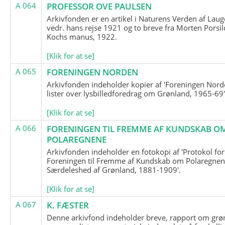
A 064
PROFESSOR OVE PAULSEN
Arkivfonden er en artikel i Naturens Verden af Lau
vedr. hans rejse 1921 og to breve fra Morten Porsil
Kochs manus, 1922.
[Klik for at se]
A 065
FORENINGEN NORDEN
Arkivfonden indeholder kopier af 'Foreningen Nor
lister over lysbilledforedrag om Grønland, 1965-69'
[Klik for at se]
A 066
FORENINGEN TIL FREMME AF KUNDSKAB O
POLAREGNENE
Arkivfonden indeholder en fotokopi af 'Protokol for
Foreningen til Fremme af Kundskab om Polaregnene
Særdeleshed af Grønland, 1881-1909'.
[Klik for at se]
A 067
K. FÆSTER
Denne arkivfond indeholder breve, rapport om grø