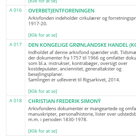
[Klik for at se]
A 016
OVERBETJENTFORENINGEN
Arkivfonden indeholder cirkulærer og forretningspr
1917-20.
[Klik for at se]
A 017
DEN KONGELIGE GRØNLANDSKE HANDEL (K
Indholdet af denne arkivfond spænder vidt. Tidsmæ
der dokumenter fra 1757 til 1966 og omfatter dok
som bl.a. instrukser, kontrabøger, oversigt over
kostdeputater, anciennitet, generaltakster og
besejlingsplaner.
Samlingen er udleveret til Rigsarkivet, 2014.
[Klik for at se]
A 018
CHRISTIAN FREDERIK SIMONŸ
Arkivfondens dokumenter er mangeartede og omfa
manuskripter, personalhistorie, lister over udsteds
m.m. i perioden 1830-1978.
[Klik for at se]