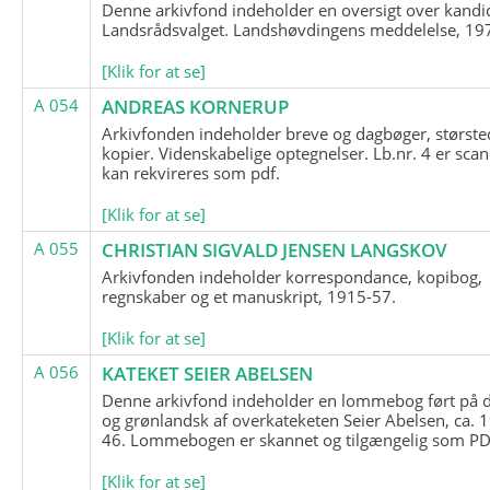
Denne arkivfond indeholder en oversigt over kandid
Landsrådsvalget. Landshøvdingens meddelelse, 19
[Klik for at se]
A 054
ANDREAS KORNERUP
Arkivfonden indeholder breve og dagbøger, største
kopier. Videnskabelige optegnelser. Lb.nr. 4 er sca
kan rekvireres som pdf.
[Klik for at se]
A 055
CHRISTIAN SIGVALD JENSEN LANGSKOV
Arkivfonden indeholder korrespondance, kopibog,
regnskaber og et manuskript, 1915-57.
[Klik for at se]
A 056
KATEKET SEIER ABELSEN
Denne arkivfond indeholder en lommebog ført på 
og grønlandsk af overkateketen Seier Abelsen, ca. 
46. Lommebogen er skannet og tilgængelig som PDF
[Klik for at se]