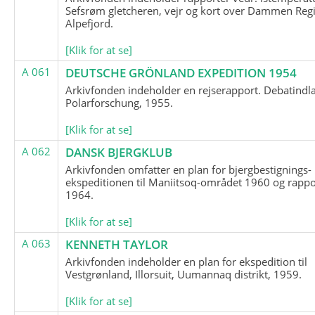
Sefsrøm gletcheren, vejr og kort over Dammen Reg
Alpefjord.
[Klik for at se]
A 061
DEUTSCHE GRÖNLAND EXPEDITION 1954
Arkivfonden indeholder en rejserapport. Debatindl
Polarforschung, 1955.
[Klik for at se]
A 062
DANSK BJERGKLUB
Arkivfonden omfatter en plan for bjergbestignings-
ekspeditionen til Maniitsoq-området 1960 og rappo
1964.
[Klik for at se]
A 063
KENNETH TAYLOR
Arkivfonden indeholder en plan for ekspedition til
Vestgrønland, Illorsuit, Uumannaq distrikt, 1959.
[Klik for at se]