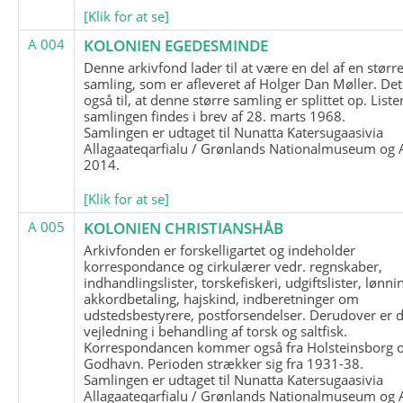
[Klik for at se]
A 004
KOLONIEN EGEDESMINDE
Denne arkivfond lader til at være en del af en størr
samling, som er afleveret af Holger Dan Møller. Det
også til, at denne større samling er splittet op. List
samlingen findes i brev af 28. marts 1968.
Samlingen er udtaget til Nunatta Katersugaasivia
Allagaateqarfialu / Grønlands Nationalmuseum og A
2014.
[Klik for at se]
A 005
KOLONIEN CHRISTIANSHÅB
Arkivfonden er forskelligartet og indeholder
korrespondance og cirkulærer vedr. regnskaber,
indhandlingslister, torskefiskeri, udgiftslister, lønni
akkordbetaling, hajskind, indberetninger om
udstedsbestyrere, postforsendelser. Derudover er 
vejledning i behandling af torsk og saltfisk.
Korrespondancen kommer også fra Holsteinsborg 
Godhavn. Perioden strækker sig fra 1931-38.
Samlingen er udtaget til Nunatta Katersugaasivia
Allagaateqarfialu / Grønlands Nationalmuseum og A