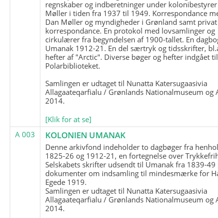
regnskaber og indberetninger under kolonibestyrer
Møller i tiden fra 1937 til 1949. Korrespondance m
Dan Møller og myndigheder i Grønland samt privat
korrespondance. En protokol med lovsamlinger og
cirkulærer fra begyndelsen af 1900-tallet. En dagbo
Umanak 1912-21. En del særtryk og tidsskrifter, bl.
hefter af "Arctic". Diverse bøger og hefter indgået ti
Polarbiblioteket.
Samlingen er udtaget til Nunatta Katersugaasivia
Allagaateqarfialu / Grønlands Nationalmuseum og A
2014.
[Klik for at se]
A 003
KOLONIEN UMANAK
Denne arkivfond indeholder to dagbøger fra henhol
1825-26 og 1912-21, en fortegnelse over Trykkefri
Selskabets skrifter udsendt til Umanak fra 1839-49
dokumenter om indsamling til mindesmærke for H
Egede 1919.
Samlingen er udtaget til Nunatta Katersugaasivia
Allagaateqarfialu / Grønlands Nationalmuseum og A
2014.