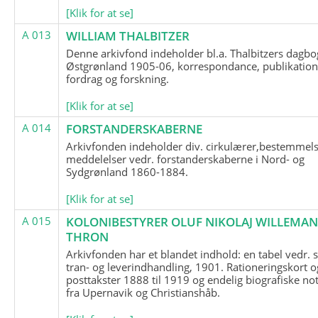
[Klik for at se]
A 013
WILLIAM THALBITZER
Denne arkivfond indeholder bl.a. Thalbitzers dagbo
Østgrønland 1905-06, korrespondance, publikation
fordrag og forskning.
[Klik for at se]
A 014
FORSTANDERSKABERNE
Arkivfonden indeholder div. cirkulærer,bestemmels
meddelelser vedr. forstanderskaberne i Nord- og
Sydgrønland 1860-1884.
[Klik for at se]
A 015
KOLONIBESTYRER OLUF NIKOLAJ WILLEMA
THRON
Arkivfonden har et blandet indhold: en tabel vedr.
tran- og leverindhandling, 1901. Rationeringskort o
posttakster 1888 til 1919 og endelig biografiske no
fra Upernavik og Christianshåb.