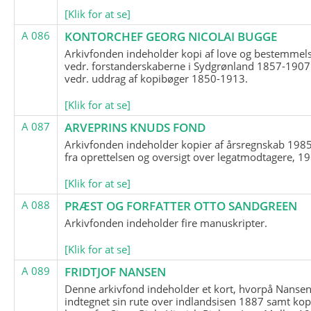
[Klik for at se]
A 086
KONTORCHEF GEORG NICOLAI BUGGE
Arkivfonden indeholder kopi af love og bestemmel
vedr. forstanderskaberne i Sydgrønland 1857-1907
vedr. uddrag af kopibøger 1850-1913.
[Klik for at se]
A 087
ARVEPRINS KNUDS FOND
Arkivfonden indeholder kopier af årsregnskab 1985
fra oprettelsen og oversigt over legatmodtagere, 1
[Klik for at se]
A 088
PRÆST OG FORFATTER OTTO SANDGREEN
Arkivfonden indeholder fire manuskripter.
[Klik for at se]
A 089
FRIDTJOF NANSEN
Denne arkivfond indeholder et kort, hvorpå Nansen
indtegnet sin rute over indlandsisen 1887 samt kop