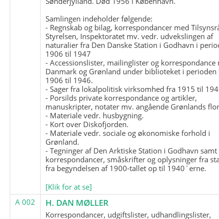
Sønderjylland. Død 1956 i København.
Samlingen indeholder følgende:
- Regnskab og bilag, korrespondancer med Tilsynsr
Styrelsen, Inspektoratet mv. vedr. udvekslingen af
naturalier fra Den Danske Station i Godhavn i perio
1906 til 1947
- Accessionslister, mailinglister og korrespondanc
Danmark og Grønland under biblioteket i perioden 
1906 til 1946.
- Sager fra lokalpolitisk virksomhed fra 1915 til 194
- Porsilds private korrespondance og artikler,
manuskripter, notater mv. angående Grønlands flor
- Materiale vedr. husbygning.
- Kort over Diskofjorden.
- Materiale vedr. sociale og økonomiske forhold i
Grønland.
- Tegninger af Den Arktiske Station i Godhavn samt
korrespondancer, småskrifter og oplysninger fra st
fra begyndelsen af 1900-tallet op til 1940`erne.
[Klik for at se]
A 002
H. DAN MØLLER
Korrespondancer, udgiftslister, udhandlingslister,