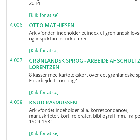
2014.
[Klik for at se]
A 006
OTTO MATHIESEN
Arkivfonden indeholder et index til grønlandsk lov
og inspektørens cirkulærer.
[Klik for at se]
A 007
GRØNLANDSK SPROG - ARBEJDE AF SCHULTZ
LORENTZEN
8 kasser med kartotekskort over det grønlandske s
Forarbejde til ordbog?
[Klik for at se]
A 008
KNUD RASMUSSEN
Arkivfondet indeholder bl.a. korrespondancer,
manuskripter, kort, referater, bibliografi mm. fra p
1909-1931
[Klik for at se]