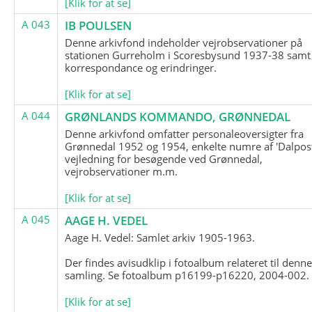
[Klik for at se]
A 043
IB POULSEN
Denne arkivfond indeholder vejrobservationer på
stationen Gurreholm i Scoresbysund 1937-38 samt
korrespondance og erindringer.
[Klik for at se]
A 044
GRØNLANDS KOMMANDO, GRØNNEDAL
Denne arkivfond omfatter personaleoversigter fra
Grønnedal 1952 og 1954, enkelte numre af 'Dalpost
vejledning for besøgende ved Grønnedal,
vejrobservationer m.m.
[Klik for at se]
A 045
AAGE H. VEDEL
Aage H. Vedel: Samlet arkiv 1905-1963.
Der findes avisudklip i fotoalbum relateret til denn
samling. Se fotoalbum p16199-p16220, 2004-002.
[Klik for at se]