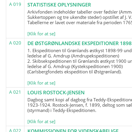
A 019
STATISTISKE OPLYSNINGER
Arkivfonden indeholder tabeller over fødsler (Amma
Sukkertoppen og tre ukendte steder) opstillet af J. V
Tabellerne er lavet over materiale fra perioden 17
[Klik for at se]
A 020
DE ØSTGRØNLANDSKE EKSPEDITIONER 1898 
1. Ekspeditionen til Grønlands østkyst 1898-99 und
ledelse af G. Amdrup (Amdrupekspeditionen)
2. Skibsekspeditionen til Grønlands østkyst 1900 u
ledelse af G. Amdrup (Kystekspeditionen 1900)
(Carlsbergfondets ekspedition til Østgrønland).
[Klik for at se]
A 021
LOUIS ROSTOCK-JENSEN
Dagbog samt kopi af dagbog fra Teddy-Ekspedition
1923-1924. Rostock-Jensen, f. 1899, deltog som søl
(styrmand) i Teddy-Ekspeditionen.
[Klik for at se]
A 022
KOMMISSIONEN FOR VIDENSKABELIGE