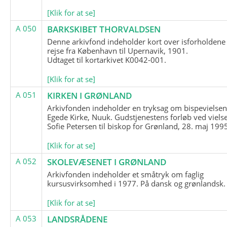
[Klik for at se]
A 050
BARKSKIBET THORVALDSEN
Denne arkivfond indeholder kort over isforholdene
rejse fra København til Upernavik, 1901.
Udtaget til kortarkivet K0042-001.
[Klik for at se]
A 051
KIRKEN I GRØNLAND
Arkivfonden indeholder en tryksag om bispevielsen
Egede Kirke, Nuuk. Gudstjenestens forløb ved viels
Sofie Petersen til biskop for Grønland, 28. maj 199
[Klik for at se]
A 052
SKOLEVÆSENET I GRØNLAND
Arkivfonden indeholder et småtryk om faglig
kursusvirksomhed i 1977. På dansk og grønlandsk.
[Klik for at se]
A 053
LANDSRÅDENE