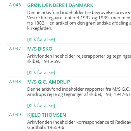
A 046
GRØNLÆNDERE I DANMARK
Denne arkivfond indeholder tre begravelsesbreve v
Vestre Kirkegaard, dateret 1932 og 1939, men med
fra 1882 + en artikel om den grønlandske afdeling 
kirkegården.
[Klik for at se]
A 047
M/S DISKO
Arkivfonden indeholder rejserapporter og tegninge
skibet, 1945-59.
[Klik for at se]
A 048
M/S G.C. AMDRUP
Denne arkivfond indeholder rapporter fra M/S G.C.
Amdrups rejse og tegninger af skibet, 193, 1947-51
[Klik for at se]
A 049
KJELD THOMSEN
Arkivfonden indeholder korrespondance til Radioav
Godthåb, 1965-66.