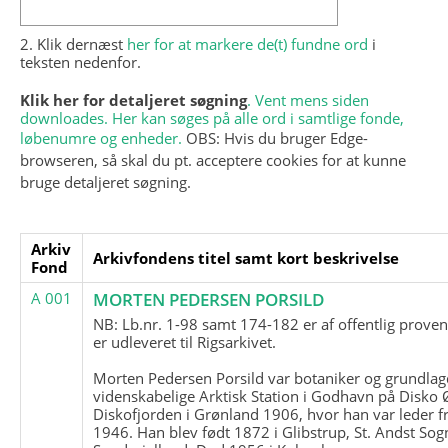
2. Klik dernæst
her for at markere de(t) fundne ord
i
teksten nedenfor.
Klik her for detaljeret søgning
. Vent mens siden
downloades. Her kan søges på alle ord i samtlige fonde,
løbenumre og enheder.
OBS: Hvis du bruger Edge-
browseren, så skal du pt. acceptere cookies for at kunne
bruge detaljeret søgning.
Arkiv
Arkivfondens titel samt kort beskrivelse
Fond
A 001
MORTEN PEDERSEN PORSILD
NB: Lb.nr. 1-98 samt 174-182 er af offentlig prove
er udleveret til Rigsarkivet.
Morten Pedersen Porsild var botaniker og grundla
videnskabelige Arktisk Station i Godhavn på Disko 
Diskofjorden i Grønland 1906, hvor han var leder fr
1946. Han blev født 1872 i Glibstrup, St. Andst Sogn