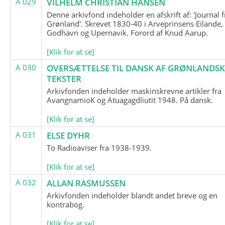
A 029
VILHELM CHRISTIAN HANSEN
Denne arkivfond indeholder en afskrift af: 'Journal f
Grønland'. Skrevet 1830-40 i Arveprinsens Eilande,
Godhavn og Upernavik. Forord af Knud Aarup.
[Klik for at se]
A 030
OVERSÆTTELSE TIL DANSK AF GRØNLANDSK
TEKSTER
Arkivfonden indeholder maskinskrevne artikler fra
AvangnamioK og Atuagagdliutit 1948. På dansk.
[Klik for at se]
A 031
ELSE DYHR
To Radioaviser fra 1938-1939.
[Klik for at se]
A 032
ALLAN RASMUSSEN
Arkivfonden indeholder blandt andet breve og en
kontrabog.
[Klik for at se]