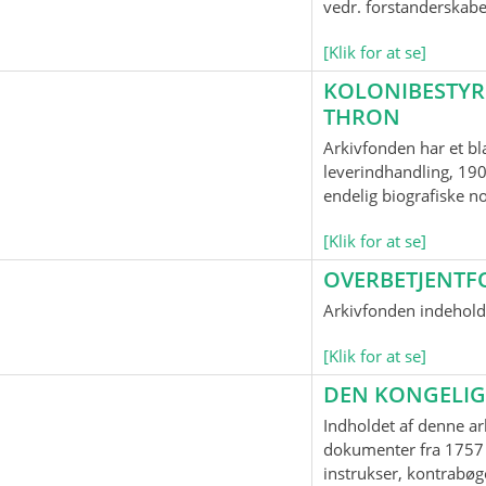
vedr. forstanderskab
[Klik for at se]
KOLONIBESTYR
THRON
Arkivfonden har et bl
leverindhandling, 190
endelig biografiske n
[Klik for at se]
OVERBETJENTF
Arkivfonden indeholde
[Klik for at se]
DEN KONGELIG
Indholdet af denne ar
dokumenter fra 1757 
instrukser, kontrabøge