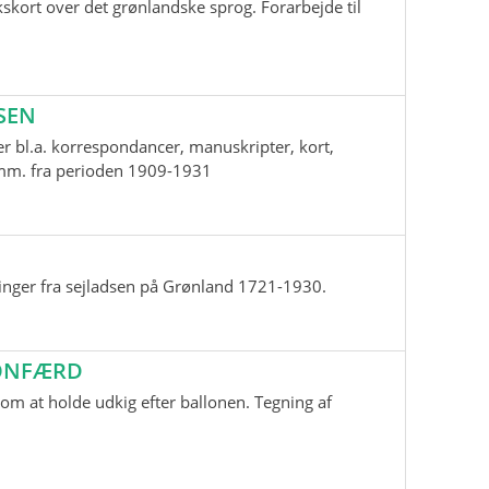
skort over det grønlandske sprog. Forarbejde til
SEN
r bl.a. korrespondancer, manuskripter, kort,
i mm. fra perioden 1909-1931
inger fra sejladsen på Grønland 1721-1930.
LONFÆRD
m at holde udkig efter ballonen. Tegning af