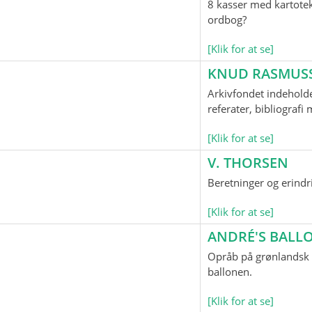
8 kasser med kartotek
ordbog?
[Klik for at se]
KNUD RASMUS
Arkivfondet indeholde
referater, bibliograf
[Klik for at se]
V. THORSEN
Beretninger og erindr
[Klik for at se]
ANDRÉ'S BAL
Opråb på grønlandsk o
ballonen.
[Klik for at se]