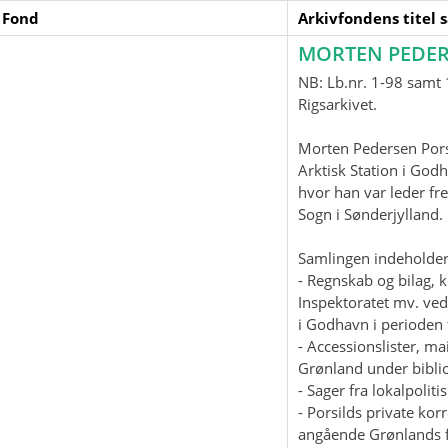
 Fond
Arkivfondens titel 
MORTEN PEDER
NB: Lb.nr. 1-98 samt 1
Rigsarkivet.
Morten Pedersen Pors
Arktisk Station i God
hvor han var leder fre
Sogn i Sønderjylland
Samlingen indeholder
- Regnskab og bilag, 
Inspektoratet mv. ved
i Godhavn i perioden 
- Accessionslister, 
Grønland under biblio
- Sager fra lokalpolit
- Porsilds private ko
angående Grønlands f