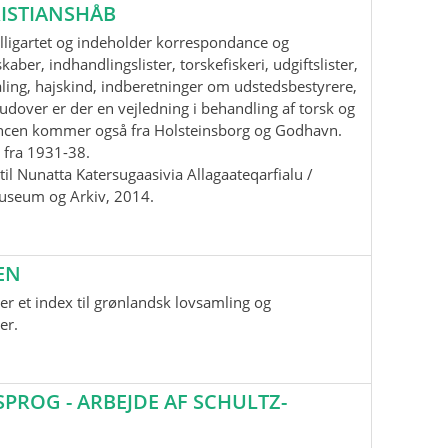
ISTIANSHÅB
lligartet og indeholder korrespondance og
aber, indhandlingslister, torskefiskeri, udgiftslister,
ling, hajskind, indberetninger om udstedsbestyrere,
udover er der en vejledning i behandling af torsk og
ancen kommer også fra Holsteinsborg og Godhavn.
 fra 1931-38.
il Nunatta Katersugaasivia Allagaateqarfialu /
useum og Arkiv, 2014.
EN
r et index til grønlandsk lovsamling og
er.
ROG - ARBEJDE AF SCHULTZ-