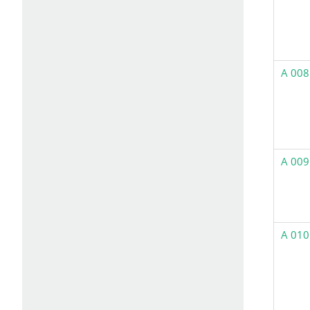
A 008
A 009
A 010