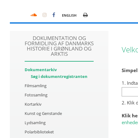
ENGLISH
DOKUMENTATION OG
FORMIDLING AF DANMARKS
Velk
HISTORIE I GRØNLAND OG
ARKTIS
Dokumentarkiv
Simpel
Søg i dokumentregistranten
1. Indta
Filmsamling
Fotosamling
2. Klik
Kortarkiv
Kunst og Genstande
Klik he
enhede
Lydsamling
Polarbiblioteket