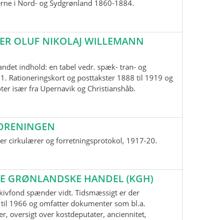
erne i Nord- og Sydgrønland 1860-1884.
ER OLUF NIKOLAJ WILLEMANN
andet indhold: en tabel vedr. spæk- tran- og
1. Rationeringskort og posttakster 1888 til 1919 og
oter især fra Upernavik og Christianshåb.
ORENINGEN
r cirkulærer og forretningsprotokol, 1917-20.
E GRØNLANDSKE HANDEL (KGH)
kivfond spænder vidt. Tidsmæssigt er der
til 1966 og omfatter dokumenter som bl.a.
r, oversigt over kostdeputater, anciennitet,