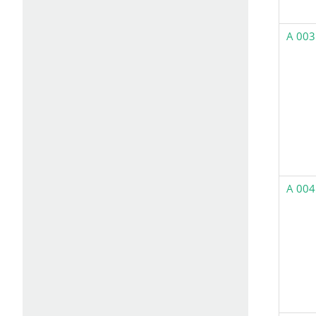
A 003
A 004