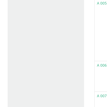
A 005
A 006
A 007