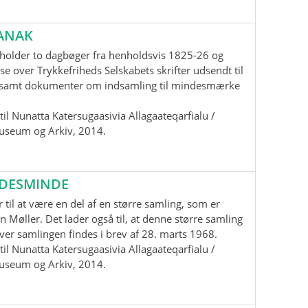
ANAK
holder to dagbøger fra henholdsvis 1825-26 og
se over Trykkefriheds Selskabets skrifter udsendt til
samt dokumenter om indsamling til mindesmærke
il Nunatta Katersugaasivia Allagaateqarfialu /
useum og Arkiv, 2014.
EDESMINDE
 til at være en del af en større samling, som er
n Møller. Det lader også til, at denne større samling
 over samlingen findes i brev af 28. marts 1968.
il Nunatta Katersugaasivia Allagaateqarfialu /
useum og Arkiv, 2014.