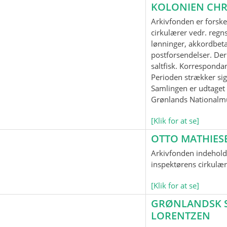
KOLONIEN CHR
Arkivfonden er forske
cirkulærer vedr. regnsk
lønninger, akkordbeta
postforsendelser. Der
saltfisk. Korrespond
Perioden strækker sig
Samlingen er udtaget t
Grønlands Nationalm
[Klik for at se]
OTTO MATHIES
Arkivfonden indeholde
inspektørens cirkulær
[Klik for at se]
GRØNLANDSK SP
LORENTZEN