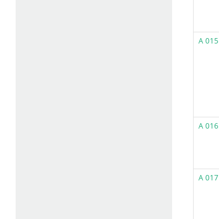
A 015
A 016
A 017