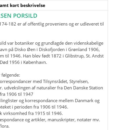
samt kort beskrivelse
SEN PORSILD
74-182 er af offentlig proveniens og er udleveret til
ild var botaniker og grundlagde den videnskabelige
havn på Disko Øen i Diskofjorden i Grønland 1906,
m til 1946. Han blev født 1872 i Glibstrup, St. Andst
. Død 1956 i København.
 følgende:
korrespondancer med Tilsynsrådet, Styrelsen,
r. udvekslingen af naturalier fra Den Danske Station
fra 1906 til 1947
mailinglister og korrespondance mellem Danmark og
teket i perioden fra 1906 til 1946.
isk virksomhed fra 1915 til 1946.
rrespondance og artikler, manuskripter, notater mv.
lora.