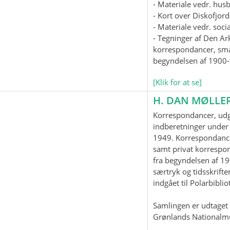
- Materiale vedr. hus
- Kort over Diskofjord
- Materiale vedr. soc
- Tegninger af Den Ar
korrespondancer, smås
begyndelsen af 1900-t
[Klik for at se]
H. DAN MØLLE
Korrespondancer, udgi
indberetninger under 
1949. Korrespondanc
samt privat korrespo
fra begyndelsen af 19
særtryk og tidsskrifter
indgået til Polarbiblio
Samlingen er udtaget t
Grønlands Nationalm