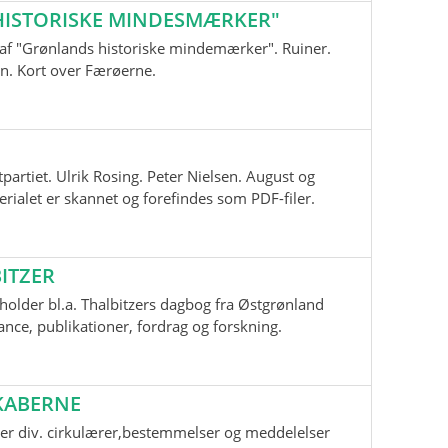
ISTORISKE MINDESMÆRKER"
nd af "Grønlands historiske mindemærker". Ruiner.
n. Kort over Færøerne.
tpartiet. Ulrik Rosing. Peter Nielsen. August og
ialet er skannet og forefindes som PDF-filer.
ITZER
older bl.a. Thalbitzers dagbog fra Østgrønland
ce, publikationer, fordrag og forskning.
KABERNE
er div. cirkulærer,bestemmelser og meddelelser