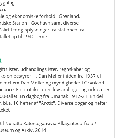
bygning.
en.
iale og økonomiske forhold i Grønland.
ktiske Station i Godhavn samt diverse
krifter og oplysninger fra stationen fra
allet op til 1940`erne.
R
ftslister, udhandlingslister, regnskaber og
kolonibestyrer H. Dan Møller i tiden fra 1937 til
e mellem Dan Møller og myndigheder i Grønland
ndance. En protokol med lovsamlinger og cirkulærer
00-tallet. En dagbog fra Umanak 1912-21. En del
, bl.a. 10 hefter af "Arctic". Diverse bøger og hefter
teket.
il Nunatta Katersugaasivia Allagaateqarfialu /
useum og Arkiv, 2014.