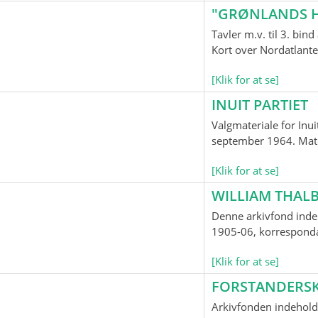
"GRØNLANDS H
Tavler m.v. til 3. bi
Kort over Nordatlante
[Klik for at se]
INUIT PARTIET
Valgmateriale for Inui
september 1964. Mater
[Klik for at se]
WILLIAM THALB
Denne arkivfond indeh
1905-06, korrespondan
[Klik for at se]
FORSTANDERS
Arkivfonden indehold