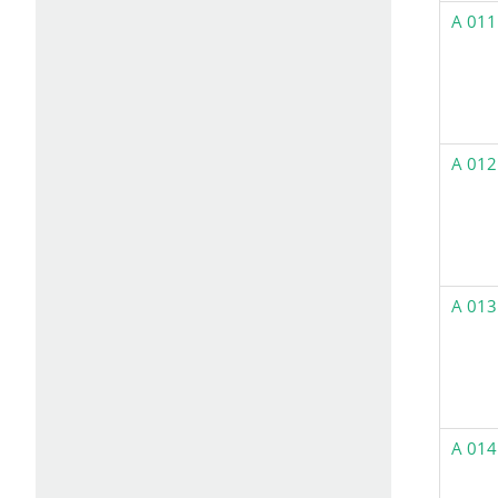
A 011
A 012
A 013
A 014