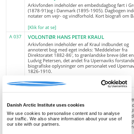
Arkivfonden indeholder en embedsdagbog ført i G
(1878-91)og i Danmark (1895-1905). Dagbogen ind
notater om vejr- og vindforhold. Kort biografi om B
[Klik for at se]
A 037
VOLONTØR HANS PETER KRAUL
Arkivfonden indeholder en af Kraul indbundet og
annoteret bog med eget indeks: 'Meddelelser fra
Direktoratet 1882-86', to grønlandske breve (det en
Ludvig Petersen, det andet fra Upernaviks forstand
biografiske oplysninger om personalet ved Upernav
1826-1910.
[Klik for at se]
A 038
FRIEDRICH LITTMANN
Denne arkivfond indeholder en kopi af Friedrich Li
upublicerede erindringer. Originalen befinder sig i 
Danish Arctic Institute uses cookies
tyske historiker Franz Selingers privatarkiv i byen U
We use cookies to personalise content and to analyse
Tyskland. Friedrich Littmann var en af de tyske sold
our traffic. We also share information about your use of
der var med i vejrstationen "Holzauge" i Hansa Bugt
our site with our partners.
Nordøstgrønland under Anden Verdenskrig. Statio
"Holzauge" blev opdaget af Nordøstgrønlands