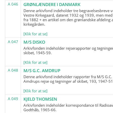
A 046
GRØNLÆNDERE I DANMARK
Denne arkivfond indeholder tre begravelsesbreve v
Vestre Kirkegaard, dateret 1932 og 1939, men med
fra 1882 + en artikel om den grønlandske afdeling 
kirkegården.
[Klik for at se]
A 047
M/S DISKO
Arkivfonden indeholder rejserapporter og tegninge
skibet, 1945-59.
[Klik for at se]
A 048
M/S G.C. AMDRUP
Denne arkivfond indeholder rapporter fra M/S G.C.
Amdrups rejse og tegninger af skibet, 193, 1947-51
[Klik for at se]
A 049
KJELD THOMSEN
Arkivfonden indeholder korrespondance til Radioav
Godthåb, 1965-66.