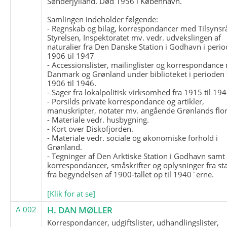
Sønderjylland. Død 1956 i København.
Samlingen indeholder følgende:
- Regnskab og bilag, korrespondancer med Tilsynsr
Styrelsen, Inspektoratet mv. vedr. udvekslingen af
naturalier fra Den Danske Station i Godhavn i perio
1906 til 1947
- Accessionslister, mailinglister og korrespondanc
Danmark og Grønland under biblioteket i perioden 
1906 til 1946.
- Sager fra lokalpolitisk virksomhed fra 1915 til 194
- Porsilds private korrespondance og artikler,
manuskripter, notater mv. angående Grønlands flor
- Materiale vedr. husbygning.
- Kort over Diskofjorden.
- Materiale vedr. sociale og økonomiske forhold i
Grønland.
- Tegninger af Den Arktiske Station i Godhavn samt
korrespondancer, småskrifter og oplysninger fra st
fra begyndelsen af 1900-tallet op til 1940`erne.
[Klik for at se]
A 002
H. DAN MØLLER
Korrespondancer, udgiftslister, udhandlingslister,