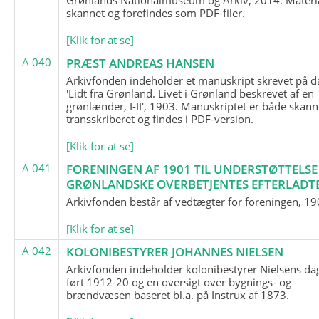
skannet og forefindes som PDF-filer.
[Klik for at se]
A 040
PRÆST ANDREAS HANSEN
Arkivfonden indeholder et manuskript skrevet på d
'Lidt fra Grønland. Livet i Grønland beskrevet af en
grønlænder, I-II', 1903. Manuskriptet er både skann
transskriberet og findes i PDF-version.
[Klik for at se]
A 041
FORENINGEN AF 1901 TIL UNDERSTØTTELSE
GRØNLANDSKE OVERBETJENTES EFTERLADT
Arkivfonden består af vedtægter for foreningen, 19
[Klik for at se]
A 042
KOLONIBESTYRER JOHANNES NIELSEN
Arkivfonden indeholder kolonibestyrer Nielsens d
ført 1912-20 og en oversigt over bygnings- og
brændvæsen baseret bl.a. på Instrux af 1873.