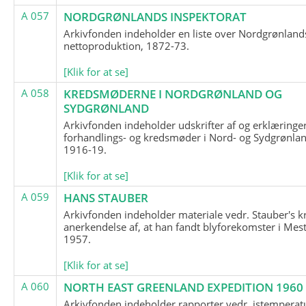
A 057
NORDGRØNLANDS INSPEKTORAT
Arkivfonden indeholder en liste over Nordgrønland
nettoproduktion, 1872-73.
[Klik for at se]
A 058
KREDSMØDERNE I NORDGRØNLAND OG
SYDGRØNLAND
Arkivfonden indeholder udskrifter af og erklæringer
forhandlings- og kredsmøder i Nord- og Sydgrønlan
1916-19.
[Klik for at se]
A 059
HANS STAUBER
Arkivfonden indeholder materiale vedr. Stauber's k
anerkendelse af, at han fandt blyforekomster i Mest
1957.
[Klik for at se]
A 060
NORTH EAST GREENLAND EXPEDITION 1960
Arkivfonden indeholder rapporter vedr. istemperatu