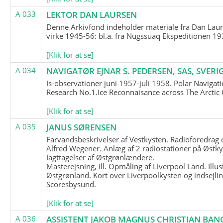
A 033
LEKTOR DAN LAURSEN
Denne Arkivfond indeholder materiale fra Dan Lau
virke 1945-56: bl.a. fra Nugssuaq Ekspeditionen 19
[Klik for at se]
A 034
NAVIGATØR EJNAR S. PEDERSEN, SAS, SVERI
Is-observationer juni 1957-juli 1958. Polar Navigat
Research No.1.Ice Reconnaisance across The Arctic
[Klik for at se]
A 035
JANUS SØRENSEN
Farvandsbeskrivelser af Vestkysten. Radioforedrag
Alfred Wegener. Anlæg af 2 radiostationer på Østky
Iagttagelser af Østgrønlændere.
Masterejsning, ill. Opmåling af Liverpool Land. Illus
Østgrønland. Kort over Liverpoolkysten og indsejlin
Scoresbysund.
[Klik for at se]
A 036
ASSISTENT JAKOB MAGNUS CHRISTIAN BAN