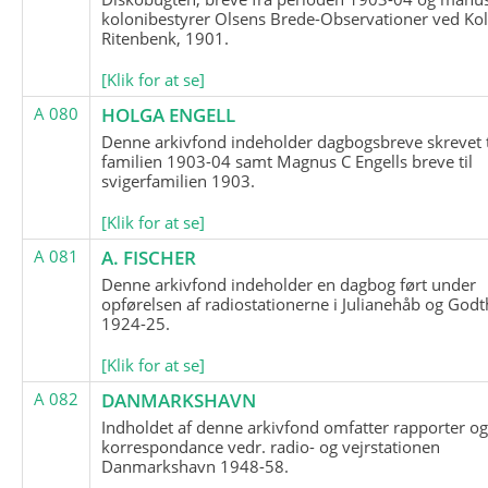
kolonibestyrer Olsens Brede-Observationer ved Ko
Ritenbenk, 1901.
[Klik for at se]
A 080
HOLGA ENGELL
Denne arkivfond indeholder dagbogsbreve skrevet t
familien 1903-04 samt Magnus C Engells breve til
svigerfamilien 1903.
[Klik for at se]
A 081
A. FISCHER
Denne arkivfond indeholder en dagbog ført under
opførelsen af radiostationerne i Julianehåb og Godt
1924-25.
[Klik for at se]
A 082
DANMARKSHAVN
Indholdet af denne arkivfond omfatter rapporter o
korrespondance vedr. radio- og vejrstationen
Danmarkshavn 1948-58.