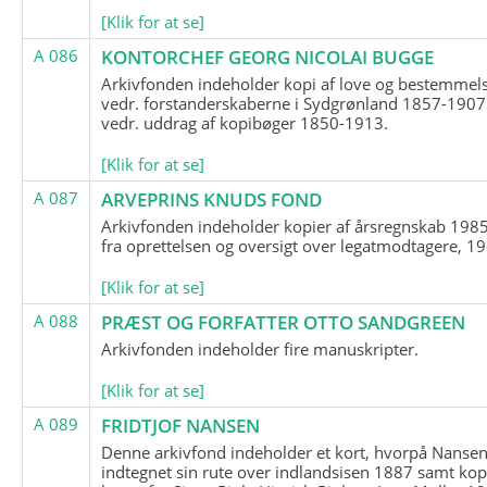
[Klik for at se]
A 086
KONTORCHEF GEORG NICOLAI BUGGE
Arkivfonden indeholder kopi af love og bestemmel
vedr. forstanderskaberne i Sydgrønland 1857-1907
vedr. uddrag af kopibøger 1850-1913.
[Klik for at se]
A 087
ARVEPRINS KNUDS FOND
Arkivfonden indeholder kopier af årsregnskab 1985
fra oprettelsen og oversigt over legatmodtagere, 1
[Klik for at se]
A 088
PRÆST OG FORFATTER OTTO SANDGREEN
Arkivfonden indeholder fire manuskripter.
[Klik for at se]
A 089
FRIDTJOF NANSEN
Denne arkivfond indeholder et kort, hvorpå Nansen
indtegnet sin rute over indlandsisen 1887 samt kop