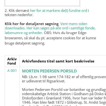
2. Klik dernæst
her for at markere de(t) fundne ord
i
teksten nedenfor.
Klik her for detaljeret søgning
. Vent mens siden
downloades. Her kan søges på alle ord i samtlige fonde,
løbenumre og enheder.
OBS: Hvis du bruger Edge-
browseren, så skal du pt. acceptere cookies for at kunne
bruge detaljeret søgning.
Arkiv
Arkivfondens titel samt kort beskrivelse
Fond
A 001
MORTEN PEDERSEN PORSILD
NB: Lb.nr. 1-98 samt 174-182 er af offentlig prove
er udleveret til Rigsarkivet.
Morten Pedersen Porsild var botaniker og grundla
videnskabelige Arktisk Station i Godhavn på Disko 
Diskofjorden i Grønland 1906, hvor han var leder fr
1946. Han blev født 1872 i Glibstrup, St. Andst Sogn