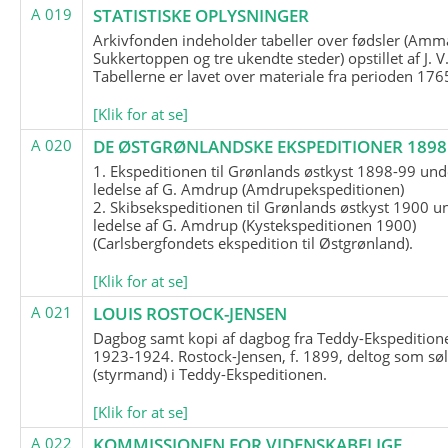
A 019
STATISTISKE OPLYSNINGER
Arkivfonden indeholder tabeller over fødsler (Amma
Sukkertoppen og tre ukendte steder) opstillet af J. V
Tabellerne er lavet over materiale fra perioden 17
[Klik for at se]
A 020
DE ØSTGRØNLANDSKE EKSPEDITIONER 1898 
1. Ekspeditionen til Grønlands østkyst 1898-99 und
ledelse af G. Amdrup (Amdrupekspeditionen)
2. Skibsekspeditionen til Grønlands østkyst 1900 u
ledelse af G. Amdrup (Kystekspeditionen 1900)
(Carlsbergfondets ekspedition til Østgrønland).
[Klik for at se]
A 021
LOUIS ROSTOCK-JENSEN
Dagbog samt kopi af dagbog fra Teddy-Ekspedition
1923-1924. Rostock-Jensen, f. 1899, deltog som søl
(styrmand) i Teddy-Ekspeditionen.
[Klik for at se]
A 022
KOMMISSIONEN FOR VIDENSKABELIGE