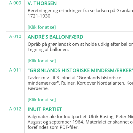
A 009
V. THORSEN
Beretninger og erindringer fra sejladsen på Grønla
1721-1930.
[Klik for at se]
A 010
ANDRÉ'S BALLONFÆRD
Opråb på grønlandsk om at holde udkig efter ballo
Tegning af ballonen.
[Klik for at se]
A 011
"GRØNLANDS HISTORISKE MINDESMÆRKER
Tavler m.v. til 3. bind af "Grønlands historiske
mindemærker". Ruiner. Kort over Nordatlanten. Kor
Færøerne.
[Klik for at se]
A 012
INUIT PARTIET
Valgmateriale for Inuitpartiet. Ulrik Rosing. Peter Ni
August og september 1964. Materialet er skannet o
forefindes som PDF-filer.