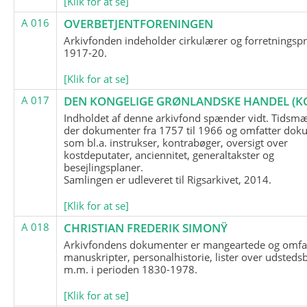
[Klik for at se]
A 016
OVERBETJENTFORENINGEN
Arkivfonden indeholder cirkulærer og forretningspr
1917-20.
[Klik for at se]
A 017
DEN KONGELIGE GRØNLANDSKE HANDEL (K
Indholdet af denne arkivfond spænder vidt. Tidsmæ
der dokumenter fra 1757 til 1966 og omfatter dok
som bl.a. instrukser, kontrabøger, oversigt over
kostdeputater, anciennitet, generaltakster og
besejlingsplaner.
Samlingen er udleveret til Rigsarkivet, 2014.
[Klik for at se]
A 018
CHRISTIAN FREDERIK SIMONŸ
Arkivfondens dokumenter er mangeartede og omfa
manuskripter, personalhistorie, lister over udsteds
m.m. i perioden 1830-1978.
[Klik for at se]