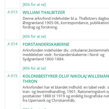
[Klik for at se]
A 013
WILLIAM THALBITZER
Denne arkivfond indeholder bl.a. Thalbitzers dagbo
Østgrønland 1905-06, korrespondance, publikation
fordrag og forskning.
[Klik for at se]
A 014
FORSTANDERSKABERNE
Arkivfonden indeholder div. cirkulærer,bestemmels
meddelelser vedr. forstanderskaberne i Nord- og
Sydgrønland 1860-1884.
[Klik for at se]
A 015
KOLONIBESTYRER OLUF NIKOLAJ WILLEMA
THRON
Arkivfonden har et blandet indhold: en tabel vedr.
tran- og leverindhandling, 1901. Rationeringskort o
posttakster 1888 til 1919 og endelig biografiske no
fra Upernavik og Christianshåb.