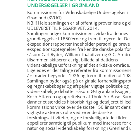
UNDERSØGELSER I GRØNLAND
Kommissionen for Videnskabelige Undersøgelser i
Grønland (KVUG).
NB!!! Hele samlingen er af offentlig proveniens og d
UDLEVERET TIL RIGSARKIVET, 2014.
Samlingen udgør kommissionens virke fra dennes
grundlæggelse i 1850’erne og frem til nyere tid. De
ekspeditionsrapporter indeholder personlige breve
ekspeditionsoptegnelser fra kendte danske polarfo
såsom Carl Ryder, William Thalbitzer og G.C. Amdru
tilsammen skitserer et rigt billede af datidens
videnskabelige udforskning af det arktiske område.
Ligeledes er der talrige referater fra kommissionen
årsmøder begynde i 1926 og frem til midten af 198
Samlingen byder også på originale forhandlingspro
og regnskabsbøger og afspejler vigtige politiske og
videnskabelige debatter såsom Østgrønlandssagen,
Koch-Affæren og oprettelsen af Thule Air Base. Sa
danner et særdeles historisk rigt og detaljeret billed
kommissions virke over de sidste 150 år samt dens
vigtigste aktørers rolle vedrørende danske
forskningsaktiviteter, og de forskelligartede kilder
appellerer samtidig til publikum med interesse for 
natur og social videnskabelig forskning i Grønland