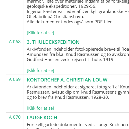
marmor, liste over materiale indsamlet på forskelli
geologiske ekspeditioner, 1929-56.
Ingenør Fæster var leder af Den kgl. grønlandske H
Oliefabrik på Christianshavn.
Alle dokumenter findes også som PDF-filer.
[Klik for at se]
A 068
3. THULE EKSPEDITION
Arkivfonden indeholder fotokopierede breve til Roa
Amundsen fra bl.a. Knud Rasmussen og to aviskron
Godfred Hansen vedr. rejsen til Thule, 1919.
[Klik for at se]
A 069
KONTORCHEF A. CHRISTIAN LOUW
Arkivfonden indeholder et signeret fotografi af Knu
Rasmussen, avisudklip om Knud Rasmussens gymna
og to brev fra Knud Rasmussen, 1928-30.
[Klik for at se]
A 070
LAUGE KOCH
Forskelligartede dokumenter vedr. Lauge Koch her