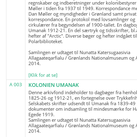
regnskaber og indberetninger under kolonibestyrer
Møller i tiden fra 1937 til 1949. Korrespondance m
Dan Møller og myndigheder i Grønland samt privat
korrespondance. En protokol med lovsamlinger og
cirkulærer fra begyndelsen af 1900-tallet. En dagbo
Umanak 1912-21. En del særtryk og tidsskrifter, bl.
hefter af "Arctic". Diverse bøger og hefter indgået ti
Polarbiblioteket.
Samlingen er udtaget til Nunatta Katersugaasivia
Allagaateqarfialu / Grønlands Nationalmuseum og A
2014.
[Klik for at se]
A 003
KOLONIEN UMANAK
Denne arkivfond indeholder to dagbøger fra henhol
1825-26 og 1912-21, en fortegnelse over Trykkefri
Selskabets skrifter udsendt til Umanak fra 1839-49
dokumenter om indsamling til mindesmærke for H
Egede 1919.
Samlingen er udtaget til Nunatta Katersugaasivia
Allagaateqarfialu / Grønlands Nationalmuseum og A
2014.