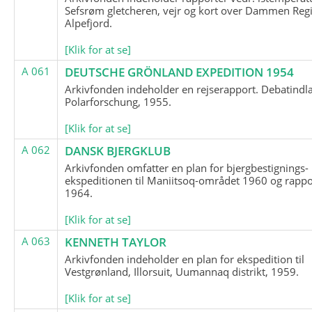
Sefsrøm gletcheren, vejr og kort over Dammen Reg
Alpefjord.
[Klik for at se]
A 061
DEUTSCHE GRÖNLAND EXPEDITION 1954
Arkivfonden indeholder en rejserapport. Debatindl
Polarforschung, 1955.
[Klik for at se]
A 062
DANSK BJERGKLUB
Arkivfonden omfatter en plan for bjergbestignings-
ekspeditionen til Maniitsoq-området 1960 og rappo
1964.
[Klik for at se]
A 063
KENNETH TAYLOR
Arkivfonden indeholder en plan for ekspedition til
Vestgrønland, Illorsuit, Uumannaq distrikt, 1959.
[Klik for at se]