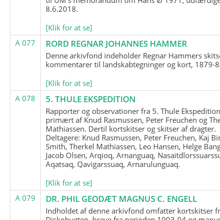
8.6.2018.
[Klik for at se]
A 077
RORD REGNAR JOHANNES HAMMER
Denne arkivfond indeholder Regnar Hammers skits
kommentarer til landskabtegninger og kort, 1879-8
[Klik for at se]
A 078
5. THULE EKSPEDITION
Rapporter og observationer fra 5. Thule Ekspedition
primært af Knud Rasmussen, Peter Freuchen og The
Mathiassen. Dertil kortskitser og skitser af dragter.
Deltagere: Knud Rasmussen, Peter Freuchen, Kaj Bir
Smith, Therkel Mathiassen, Leo Hansen, Helge Bang
Jacob Olsen, Arqioq, Arnanguaq, Nasaitdlorssuarss
Aqatsaq, Qavigarssuaq, Arnarulunguaq.
[Klik for at se]
A 079
DR. PHIL GEODÆT MAGNUS C. ENGELL
Indholdet af denne arkivfond omfatter kortskitser f
Diskobugten, breve fra perioden 1903-04 og manus