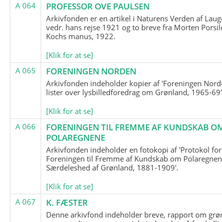
A 064
PROFESSOR OVE PAULSEN
Arkivfonden er en artikel i Naturens Verden af Lau
vedr. hans rejse 1921 og to breve fra Morten Porsil
Kochs manus, 1922.
[Klik for at se]
A 065
FORENINGEN NORDEN
Arkivfonden indeholder kopier af 'Foreningen Nor
lister over lysbilledforedrag om Grønland, 1965-69'
[Klik for at se]
A 066
FORENINGEN TIL FREMME AF KUNDSKAB O
POLAREGNENE
Arkivfonden indeholder en fotokopi af 'Protokol for
Foreningen til Fremme af Kundskab om Polaregnene
Særdeleshed af Grønland, 1881-1909'.
[Klik for at se]
A 067
K. FÆSTER
Denne arkivfond indeholder breve, rapport om grø