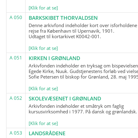
[Klik for at se]
A 050
BARKSKIBET THORVALDSEN
Denne arkivfond indeholder kort over isforholdene
rejse fra København til Upernavik, 1901.
Udtaget til kortarkivet K0042-001.
[Klik for at se]
A 051
KIRKEN I GRØNLAND
Arkivfonden indeholder en tryksag om bispevielsen
Egede Kirke, Nuuk. Gudstjenestens forløb ved viels
Sofie Petersen til biskop for Grønland, 28. maj 199
[Klik for at se]
A 052
SKOLEVÆSENET I GRØNLAND
Arkivfonden indeholder et småtryk om faglig
kursusvirksomhed i 1977. På dansk og grønlandsk.
[Klik for at se]
A 053
LANDSRÅDENE