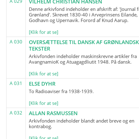
A 029
VILHELM CHRISTIAN HANSEN
Denne arkivfond indeholder en afskrift af: 'Journal f
Grønland'. Skrevet 1830-40 i Arveprinsens Eilande,
Godhavn og Upernavik. Forord af Knud Aarup.
[Klik for at se]
A 030
OVERSÆTTELSE TIL DANSK AF GRØNLANDSK
TEKSTER
Arkivfonden indeholder maskinskrevne artikler fra
AvangnamioK og Atuagagdliutit 1948. På dansk.
[Klik for at se]
A 031
ELSE DYHR
To Radioaviser fra 1938-1939.
[Klik for at se]
A 032
ALLAN RASMUSSEN
Arkivfonden indeholder blandt andet breve og en
kontrabog.
[Klik for at se]