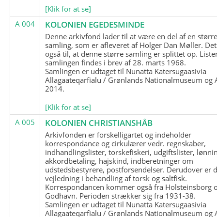
[Klik for at se]
A 004
KOLONIEN EGEDESMINDE
Denne arkivfond lader til at være en del af en størr
samling, som er afleveret af Holger Dan Møller. Det
også til, at denne større samling er splittet op. List
samlingen findes i brev af 28. marts 1968.
Samlingen er udtaget til Nunatta Katersugaasivia
Allagaateqarfialu / Grønlands Nationalmuseum og A
2014.
[Klik for at se]
A 005
KOLONIEN CHRISTIANSHÅB
Arkivfonden er forskelligartet og indeholder
korrespondance og cirkulærer vedr. regnskaber,
indhandlingslister, torskefiskeri, udgiftslister, lønni
akkordbetaling, hajskind, indberetninger om
udstedsbestyrere, postforsendelser. Derudover er 
vejledning i behandling af torsk og saltfisk.
Korrespondancen kommer også fra Holsteinsborg 
Godhavn. Perioden strækker sig fra 1931-38.
Samlingen er udtaget til Nunatta Katersugaasivia
Allagaateqarfialu / Grønlands Nationalmuseum og A