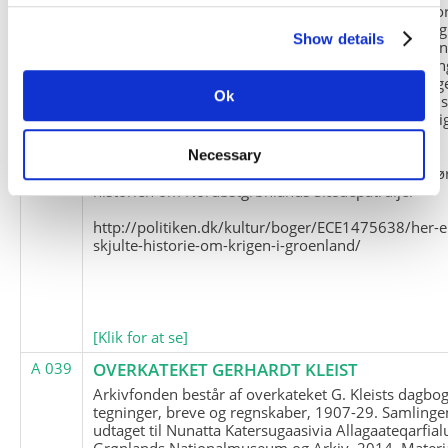
Slædepatrulje med Eli Knudsen som medlem og ko
og Marius Jensen som medlem. Marius Jensens da
Show details
befinder sig i Militärhistorisches Museum i Dresde
(Tyskland). Kopierne af Friedrich Littmanns erindrin
klausuleret iht. aftalen med giveren og Franz Seling
Ok
Kontakt venligst Arktisk Instituts ledelse i forbinde
brugen af materialet til studie- og forskningsmæssi
formål.
Necessary
Nedenunder findes et link til en presseartikel vedr
historien om Nordøstgrønlands Slædepatrulje:
http://politiken.dk/kultur/boger/ECE1475638/her-e
skjulte-historie-om-krigen-i-groenland/
[Klik for at se]
A 039
OVERKATEKET GERHARDT KLEIST
Arkivfonden består af overkateket G. Kleists dagbog
tegninger, breve og regnskaber, 1907-29. Samlinge
udtaget til Nunatta Katersugaasivia Allagaateqarfial
Grønlands Nationalmuseum og Arkiv, 2014. Materia