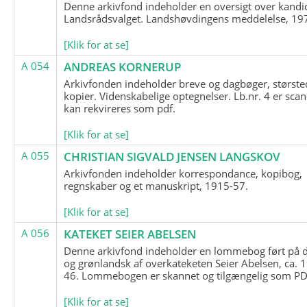
Denne arkivfond indeholder en oversigt over kandid
Landsrådsvalget. Landshøvdingens meddelelse, 19
[Klik for at se]
A 054
ANDREAS KORNERUP
Arkivfonden indeholder breve og dagbøger, største
kopier. Videnskabelige optegnelser. Lb.nr. 4 er sca
kan rekvireres som pdf.
[Klik for at se]
A 055
CHRISTIAN SIGVALD JENSEN LANGSKOV
Arkivfonden indeholder korrespondance, kopibog,
regnskaber og et manuskript, 1915-57.
[Klik for at se]
A 056
KATEKET SEIER ABELSEN
Denne arkivfond indeholder en lommebog ført på 
og grønlandsk af overkateketen Seier Abelsen, ca. 
46. Lommebogen er skannet og tilgængelig som PDF
[Klik for at se]