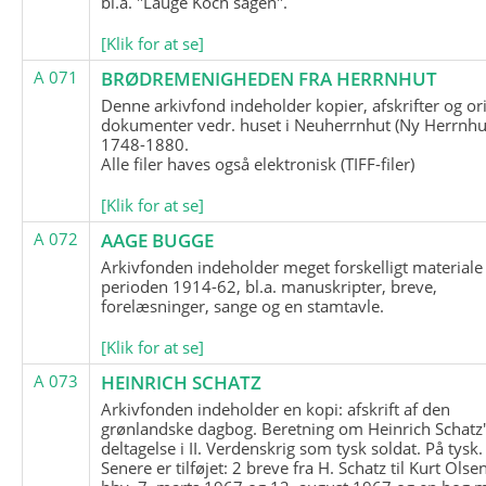
bl.a. "Lauge Koch sagen".
[Klik for at se]
A 071
BRØDREMENIGHEDEN FRA HERRNHUT
Denne arkivfond indeholder kopier, afskrifter og or
dokumenter vedr. huset i Neuherrnhut (Ny Herrnhut
1748-1880.
Alle filer haves også elektronisk (TIFF-filer)
[Klik for at se]
A 072
AAGE BUGGE
Arkivfonden indeholder meget forskelligt materiale 
perioden 1914-62, bl.a. manuskripter, breve,
forelæsninger, sange og en stamtavle.
[Klik for at se]
A 073
HEINRICH SCHATZ
Arkivfonden indeholder en kopi: afskrift af den
grønlandske dagbog. Beretning om Heinrich Schatz
deltagelse i II. Verdenskrig som tysk soldat. På tysk.
Senere er tilføjet: 2 breve fra H. Schatz til Kurt Olsen