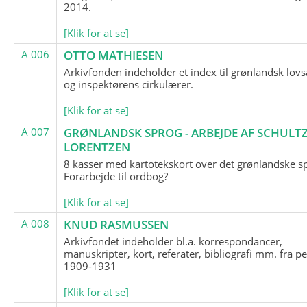
2014.
[Klik for at se]
A 006
OTTO MATHIESEN
Arkivfonden indeholder et index til grønlandsk lov
og inspektørens cirkulærer.
[Klik for at se]
A 007
GRØNLANDSK SPROG - ARBEJDE AF SCHULTZ
LORENTZEN
8 kasser med kartotekskort over det grønlandske s
Forarbejde til ordbog?
[Klik for at se]
A 008
KNUD RASMUSSEN
Arkivfondet indeholder bl.a. korrespondancer,
manuskripter, kort, referater, bibliografi mm. fra p
1909-1931
[Klik for at se]