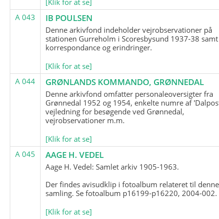
[Klik for at se]
A 043
IB POULSEN
Denne arkivfond indeholder vejrobservationer på
stationen Gurreholm i Scoresbysund 1937-38 samt
korrespondance og erindringer.
[Klik for at se]
A 044
GRØNLANDS KOMMANDO, GRØNNEDAL
Denne arkivfond omfatter personaleoversigter fra
Grønnedal 1952 og 1954, enkelte numre af 'Dalpost
vejledning for besøgende ved Grønnedal,
vejrobservationer m.m.
[Klik for at se]
A 045
AAGE H. VEDEL
Aage H. Vedel: Samlet arkiv 1905-1963.
Der findes avisudklip i fotoalbum relateret til denn
samling. Se fotoalbum p16199-p16220, 2004-002.
[Klik for at se]