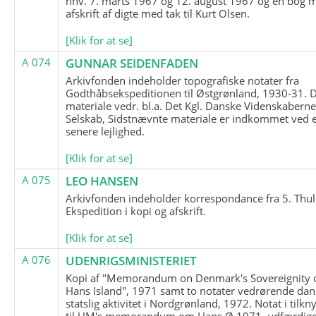
hhv. 7. marts 1967 og 12. august 1967 og en bog 
afskrift af digte med tak til Kurt Olsen.
[Klik for at se]
A 074
GUNNAR SEIDENFADEN
Arkivfonden indeholder topografiske notater fra
Godthåbsekspeditionen til Østgrønland, 1930-31.
materiale vedr. bl.a. Det Kgl. Danske Videnskabern
Selskab, Sidstnævnte materiale er indkommet ved 
senere lejlighed.
[Klik for at se]
A 075
LEO HANSEN
Arkivfonden indeholder korrespondance fra 5. Thul
Ekspedition i kopi og afskrift.
[Klik for at se]
A 076
UDENRIGSMINISTERIET
Kopi af "Memorandum on Denmark's Sovereignity 
Hans Island", 1971 samt to notater vedrørende dan
statslig aktivitet i Nordgrønland, 1972. Notat i tilkn
til UM's memorandum om Hans Ø 1971, udfærdige