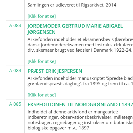
Samlingen er udleveret til Rigsarkivet, 2014.
[Klik for at se]
A 083
JORDEMODER GERTRUD MARIE ABIGAEL
JØRGENSEN
Arkivfonden indeholder et eksamensbevis (lærebre
dansk jordemodereksamen med instruks, cirkulære
div. skemaer brugt ved fødsler i Danmark 1922-24.
[Klik for at se]
A 084
PRÆST ERIK JESPERSEN
Arkivfonden indeholder manuskriptet 'Spredte blad
grønlændspræsts dagbog', fra 1895 og frem til ca. 
[Klik for at se]
A 085
EKSPEDITIONEN TIL NORDGRØNLAND I 189
Indholdet af denne arkivfond er mangeartet:
indberetninger, observationsbeskrivelser, måletegn
notesbøger, regnebøger og instrukser om botanisk
biologiske opgaver m.v., 1897.