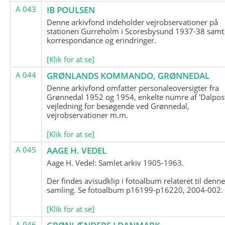
A 043
IB POULSEN
Denne arkivfond indeholder vejrobservationer på
stationen Gurreholm i Scoresbysund 1937-38 samt
korrespondance og erindringer.
[Klik for at se]
A 044
GRØNLANDS KOMMANDO, GRØNNEDAL
Denne arkivfond omfatter personaleoversigter fra
Grønnedal 1952 og 1954, enkelte numre af 'Dalpost
vejledning for besøgende ved Grønnedal,
vejrobservationer m.m.
[Klik for at se]
A 045
AAGE H. VEDEL
Aage H. Vedel: Samlet arkiv 1905-1963.
Der findes avisudklip i fotoalbum relateret til denn
samling. Se fotoalbum p16199-p16220, 2004-002.
[Klik for at se]
A 046