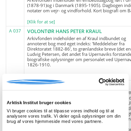
(1878-91)og i Danmark (1895-1905). Dagbogen ind
notater om vejr- og vindforhold. Kort biografi om B
[Klik for at se]
A 037
VOLONTØR HANS PETER KRAUL
Arkivfonden indeholder en af Kraul indbundet og
annoteret bog med eget indeks: 'Meddelelser fra
Direktoratet 1882-86', to grønlandske breve (det en
Ludvig Petersen, det andet fra Upernaviks forstand
biografiske oplysninger om personalet ved Upernav
1826-1910.
[Klik for at se]
A 038
FRIEDRICH LITTMANN
Denne arkivfond indeholder en kopi af Friedrich Li
upublicerede erindringer. Originalen befinder sig i 
tyske historiker Franz Selingers privatarkiv i byen U
Arktisk Institut bruger cookies
Tyskland. Friedrich Littmann var en af de tyske sold
Vi bruger cookies til at tilpasse vores indhold og til at
der var med i vejrstationen "Holzauge" i Hansa Bugt
analysere vores trafik. Vi deler også oplysninger om din
Nordøstgrønland under Anden Verdenskrig. Statio
brug af vores hjemmeside med vores partnere.
"Holzauge" blev opdaget af Nordøstgrønlands
Slædepatrulje med Eli Knudsen som medlem og ko