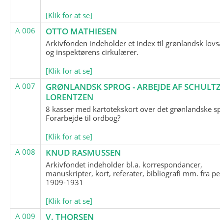
[Klik for at se]
A 006
OTTO MATHIESEN
Arkivfonden indeholder et index til grønlandsk lov
og inspektørens cirkulærer.
[Klik for at se]
A 007
GRØNLANDSK SPROG - ARBEJDE AF SCHULTZ
LORENTZEN
8 kasser med kartotekskort over det grønlandske s
Forarbejde til ordbog?
[Klik for at se]
A 008
KNUD RASMUSSEN
Arkivfondet indeholder bl.a. korrespondancer,
manuskripter, kort, referater, bibliografi mm. fra p
1909-1931
[Klik for at se]
A 009
V. THORSEN