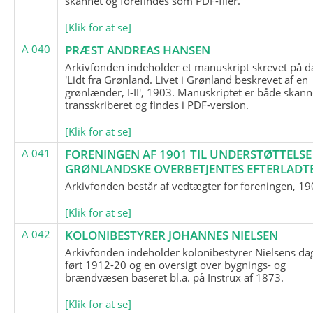
skannet og forefindes som PDF-filer.
[Klik for at se]
A 040
PRÆST ANDREAS HANSEN
Arkivfonden indeholder et manuskript skrevet på d
'Lidt fra Grønland. Livet i Grønland beskrevet af en
grønlænder, I-II', 1903. Manuskriptet er både skann
transskriberet og findes i PDF-version.
[Klik for at se]
A 041
FORENINGEN AF 1901 TIL UNDERSTØTTELSE
GRØNLANDSKE OVERBETJENTES EFTERLADT
Arkivfonden består af vedtægter for foreningen, 19
[Klik for at se]
A 042
KOLONIBESTYRER JOHANNES NIELSEN
Arkivfonden indeholder kolonibestyrer Nielsens d
ført 1912-20 og en oversigt over bygnings- og
brændvæsen baseret bl.a. på Instrux af 1873.
[Klik for at se]