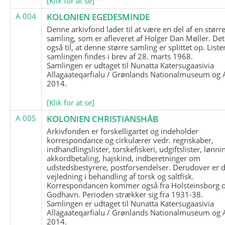
[Klik for at se]
A 004
KOLONIEN EGEDESMINDE
Denne arkivfond lader til at være en del af en størr
samling, som er afleveret af Holger Dan Møller. Det
også til, at denne større samling er splittet op. List
samlingen findes i brev af 28. marts 1968.
Samlingen er udtaget til Nunatta Katersugaasivia
Allagaateqarfialu / Grønlands Nationalmuseum og A
2014.
[Klik for at se]
A 005
KOLONIEN CHRISTIANSHÅB
Arkivfonden er forskelligartet og indeholder
korrespondance og cirkulærer vedr. regnskaber,
indhandlingslister, torskefiskeri, udgiftslister, lønni
akkordbetaling, hajskind, indberetninger om
udstedsbestyrere, postforsendelser. Derudover er 
vejledning i behandling af torsk og saltfisk.
Korrespondancen kommer også fra Holsteinsborg 
Godhavn. Perioden strækker sig fra 1931-38.
Samlingen er udtaget til Nunatta Katersugaasivia
Allagaateqarfialu / Grønlands Nationalmuseum og A
2014.