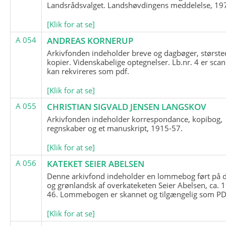
Landsrådsvalget. Landshøvdingens meddelelse, 19
[Klik for at se]
A 054
ANDREAS KORNERUP
Arkivfonden indeholder breve og dagbøger, største
kopier. Videnskabelige optegnelser. Lb.nr. 4 er sca
kan rekvireres som pdf.
[Klik for at se]
A 055
CHRISTIAN SIGVALD JENSEN LANGSKOV
Arkivfonden indeholder korrespondance, kopibog,
regnskaber og et manuskript, 1915-57.
[Klik for at se]
A 056
KATEKET SEIER ABELSEN
Denne arkivfond indeholder en lommebog ført på 
og grønlandsk af overkateketen Seier Abelsen, ca. 
46. Lommebogen er skannet og tilgængelig som PDF
[Klik for at se]