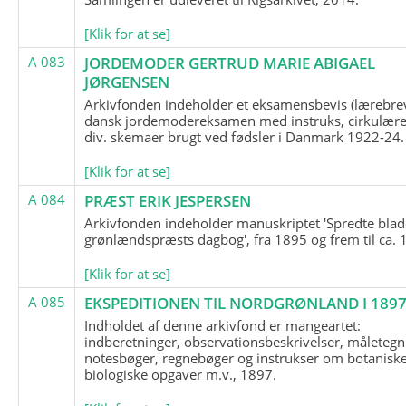
[Klik for at se]
A 083
JORDEMODER GERTRUD MARIE ABIGAEL
JØRGENSEN
Arkivfonden indeholder et eksamensbevis (lærebre
dansk jordemodereksamen med instruks, cirkulære
div. skemaer brugt ved fødsler i Danmark 1922-24.
[Klik for at se]
A 084
PRÆST ERIK JESPERSEN
Arkivfonden indeholder manuskriptet 'Spredte blad
grønlændspræsts dagbog', fra 1895 og frem til ca. 
[Klik for at se]
A 085
EKSPEDITIONEN TIL NORDGRØNLAND I 189
Indholdet af denne arkivfond er mangeartet:
indberetninger, observationsbeskrivelser, måletegn
notesbøger, regnebøger og instrukser om botanisk
biologiske opgaver m.v., 1897.