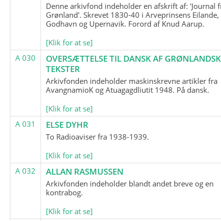
Denne arkivfond indeholder en afskrift af: 'Journal f
Grønland'. Skrevet 1830-40 i Arveprinsens Eilande,
Godhavn og Upernavik. Forord af Knud Aarup.
[Klik for at se]
A 030
OVERSÆTTELSE TIL DANSK AF GRØNLANDSK
TEKSTER
Arkivfonden indeholder maskinskrevne artikler fra
AvangnamioK og Atuagagdliutit 1948. På dansk.
[Klik for at se]
A 031
ELSE DYHR
To Radioaviser fra 1938-1939.
[Klik for at se]
A 032
ALLAN RASMUSSEN
Arkivfonden indeholder blandt andet breve og en
kontrabog.
[Klik for at se]