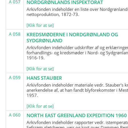
A 057
NORDGRØNLANDS INSPEKTORAT
Arkivfonden indeholder en liste over Nordgrønland
nettoproduktion, 1872-73.
[Klik for at se]
A 058
KREDSMØDERNE I NORDGRØNLAND OG
SYDGRØNLAND
Arkivfonden indeholder udskrifter af og erklæringer
forhandlings- og kredsmøder i Nord- og Sydgrønlan
1916-19.
[Klik for at se]
A 059
HANS STAUBER
Arkivfonden indeholder materiale vedr. Stauber's k
anerkendelse af, at han fandt blyforekomster i Mest
1957.
[Klik for at se]
A 060
NORTH EAST GREENLAND EXPEDITION 1960
Arkivfonden indeholder rapporter vedr. istemperatu
Sefsrøm gletcheren, vejr og kort over Dammen Reg