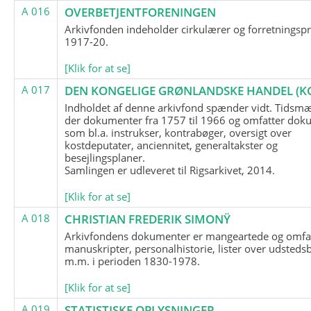
A 016
OVERBETJENTFORENINGEN
Arkivfonden indeholder cirkulærer og forretningspr
1917-20.
[Klik for at se]
A 017
DEN KONGELIGE GRØNLANDSKE HANDEL (K
Indholdet af denne arkivfond spænder vidt. Tidsmæ
der dokumenter fra 1757 til 1966 og omfatter dok
som bl.a. instrukser, kontrabøger, oversigt over
kostdeputater, anciennitet, generaltakster og
besejlingsplaner.
Samlingen er udleveret til Rigsarkivet, 2014.
[Klik for at se]
A 018
CHRISTIAN FREDERIK SIMONŸ
Arkivfondens dokumenter er mangeartede og omfa
manuskripter, personalhistorie, lister over udsteds
m.m. i perioden 1830-1978.
[Klik for at se]
A 019
STATISTISKE OPLYSNINGER