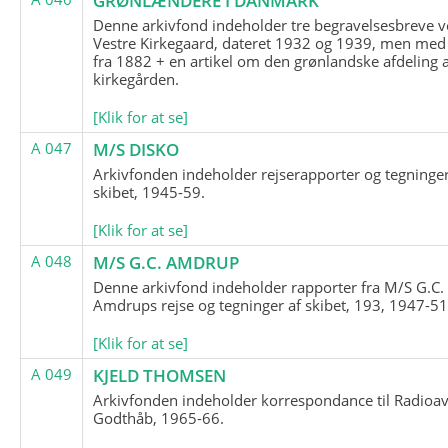
GRØNLÆNDERE I DANMARK
Denne arkivfond indeholder tre begravelsesbreve v
Vestre Kirkegaard, dateret 1932 og 1939, men med
fra 1882 + en artikel om den grønlandske afdeling 
kirkegården.
[Klik for at se]
A 047
M/S DISKO
Arkivfonden indeholder rejserapporter og tegninge
skibet, 1945-59.
[Klik for at se]
A 048
M/S G.C. AMDRUP
Denne arkivfond indeholder rapporter fra M/S G.C.
Amdrups rejse og tegninger af skibet, 193, 1947-51
[Klik for at se]
A 049
KJELD THOMSEN
Arkivfonden indeholder korrespondance til Radioav
Godthåb, 1965-66.