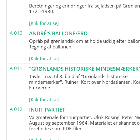
Beretninger og erindringer fra sejladsen på Grønla
1721-1930.
[Klik for at se]
A 010
ANDRÉ'S BALLONFÆRD
Opråb på grønlandsk om at holde udkig efter ballo
Tegning af ballonen.
[Klik for at se]
A 011
"GRØNLANDS HISTORISKE MINDESMÆRKER
Tavler m.v. til 3. bind af "Grønlands historiske
mindemærker". Ruiner. Kort over Nordatlanten. Kor
Færøerne.
[Klik for at se]
A 012
INUIT PARTIET
Valgmateriale for Inuitpartiet. Ulrik Rosing. Peter Ni
August og september 1964. Materialet er skannet o
forefindes som PDF-filer.