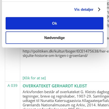
og Marius Jensen som medlem. Marius Jensens da
befinder sig i Militärhistorisches Museum i Dresde
Vis detaljer
(Tyskland). Kopierne af Friedrich Littmanns erindrin
klausuleret iht. aftalen med giveren og Franz Seling
Kontakt venligst Arktisk Instituts ledelse i forbinde
Ok
brugen af materialet til studie- og forskningsmæssi
formål.
Nedenunder findes et link til en presseartikel vedr
Nødvendige
historien om Nordøstgrønlands Slædepatrulje:
http://politiken.dk/kultur/boger/ECE1475638/her-e
skjulte-historie-om-krigen-i-groenland/
[Klik for at se]
A 039
OVERKATEKET GERHARDT KLEIST
Arkivfonden består af overkateket G. Kleists dagbog
tegninger, breve og regnskaber, 1907-29. Samlinge
udtaget til Nunatta Katersugaasivia Allagaateqarfial
Grønlands Nationalmuseum og Arkiv, 2014. Materia