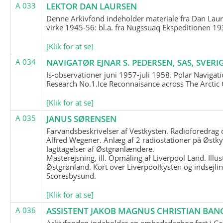
A 033
LEKTOR DAN LAURSEN
Denne Arkivfond indeholder materiale fra Dan Lau
virke 1945-56: bl.a. fra Nugssuaq Ekspeditionen 19
[Klik for at se]
A 034
NAVIGATØR EJNAR S. PEDERSEN, SAS, SVERI
Is-observationer juni 1957-juli 1958. Polar Navigat
Research No.1.Ice Reconnaisance across The Arctic
[Klik for at se]
A 035
JANUS SØRENSEN
Farvandsbeskrivelser af Vestkysten. Radioforedrag
Alfred Wegener. Anlæg af 2 radiostationer på Østky
Iagttagelser af Østgrønlændere.
Masterejsning, ill. Opmåling af Liverpool Land. Illus
Østgrønland. Kort over Liverpoolkysten og indsejlin
Scoresbysund.
[Klik for at se]
A 036
ASSISTENT JAKOB MAGNUS CHRISTIAN BAN
Arkivfonden indeholder en embedsdagbog ført i G