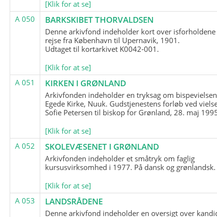
[Klik for at se]
A 050
BARKSKIBET THORVALDSEN
Denne arkivfond indeholder kort over isforholdene
rejse fra København til Upernavik, 1901.
Udtaget til kortarkivet K0042-001.
[Klik for at se]
A 051
KIRKEN I GRØNLAND
Arkivfonden indeholder en tryksag om bispevielsen
Egede Kirke, Nuuk. Gudstjenestens forløb ved viels
Sofie Petersen til biskop for Grønland, 28. maj 199
[Klik for at se]
A 052
SKOLEVÆSENET I GRØNLAND
Arkivfonden indeholder et småtryk om faglig
kursusvirksomhed i 1977. På dansk og grønlandsk.
[Klik for at se]
A 053
LANDSRÅDENE
Denne arkivfond indeholder en oversigt over kandid