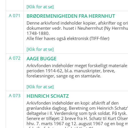
[Klik for at se]
A 071
BRØDREMENIGHEDEN FRA HERRNHUT
Denne arkivfond indeholder kopier, afskrifter og or
dokumenter vedr. huset i Neuherrnhut (Ny Herrnhut
1748-1880.
Alle filer haves også elektronisk (TIFF-filer)
[Klik for at se]
A 072
AAGE BUGGE
Arkivfonden indeholder meget forskelligt materiale 
perioden 1914-62, bl.a. manuskripter, breve,
forelæsninger, sange og en stamtavle.
[Klik for at se]
A 073
HEINRICH SCHATZ
Arkivfonden indeholder en kopi: afskrift af den
grønlandske dagbog. Beretning om Heinrich Schatz
deltagelse i II. Verdenskrig som tysk soldat. På tysk.
Senere er tilføjet: 2 breve fra H. Schatz til Kurt Olsen
hhv. 7. marts 1967 og 12. august 1967 og en bog 