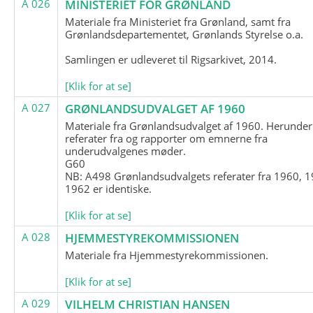
A 026
MINISTERIET FOR GRØNLAND
Materiale fra Ministeriet fra Grønland, samt fra
Grønlandsdepartementet, Grønlands Styrelse o.a.
Samlingen er udleveret til Rigsarkivet, 2014.
[Klik for at se]
A 027
GRØNLANDSUDVALGET AF 1960
Materiale fra Grønlandsudvalget af 1960. Herunder
referater fra og rapporter om emnerne fra
underudvalgenes møder.
G60
NB: A498 Grønlandsudvalgets referater fra 1960, 1
1962 er identiske.
[Klik for at se]
A 028
HJEMMESTYREKOMMISSIONEN
Materiale fra Hjemmestyrekommissionen.
[Klik for at se]
A 029
VILHELM CHRISTIAN HANSEN