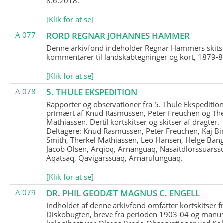
8.6.2018.
[Klik for at se]
A 077
RORD REGNAR JOHANNES HAMMER
Denne arkivfond indeholder Regnar Hammers skits
kommentarer til landskabtegninger og kort, 1879-8
[Klik for at se]
A 078
5. THULE EKSPEDITION
Rapporter og observationer fra 5. Thule Ekspedition
primært af Knud Rasmussen, Peter Freuchen og The
Mathiassen. Dertil kortskitser og skitser af dragter.
Deltagere: Knud Rasmussen, Peter Freuchen, Kaj Bir
Smith, Therkel Mathiassen, Leo Hansen, Helge Bang
Jacob Olsen, Arqioq, Arnanguaq, Nasaitdlorssuarss
Aqatsaq, Qavigarssuaq, Arnarulunguaq.
[Klik for at se]
A 079
DR. PHIL GEODÆT MAGNUS C. ENGELL
Indholdet af denne arkivfond omfatter kortskitser f
Diskobugten, breve fra perioden 1903-04 og manus
kolonibestyrer Olsens Brede-Observationer ved Ko