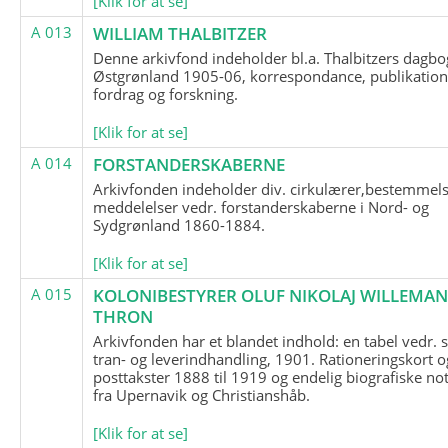
[Klik for at se]
A 013
WILLIAM THALBITZER
Denne arkivfond indeholder bl.a. Thalbitzers dagbo
Østgrønland 1905-06, korrespondance, publikation
fordrag og forskning.
[Klik for at se]
A 014
FORSTANDERSKABERNE
Arkivfonden indeholder div. cirkulærer,bestemmels
meddelelser vedr. forstanderskaberne i Nord- og
Sydgrønland 1860-1884.
[Klik for at se]
A 015
KOLONIBESTYRER OLUF NIKOLAJ WILLEMA
THRON
Arkivfonden har et blandet indhold: en tabel vedr.
tran- og leverindhandling, 1901. Rationeringskort o
posttakster 1888 til 1919 og endelig biografiske no
fra Upernavik og Christianshåb.
[Klik for at se]