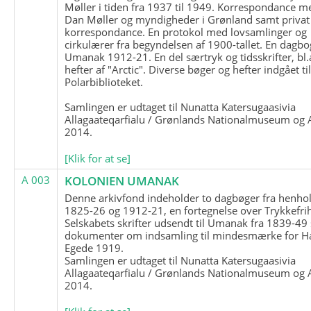
Møller i tiden fra 1937 til 1949. Korrespondance m
Dan Møller og myndigheder i Grønland samt privat
korrespondance. En protokol med lovsamlinger og
cirkulærer fra begyndelsen af 1900-tallet. En dagbo
Umanak 1912-21. En del særtryk og tidsskrifter, bl.
hefter af "Arctic". Diverse bøger og hefter indgået ti
Polarbiblioteket.
Samlingen er udtaget til Nunatta Katersugaasivia
Allagaateqarfialu / Grønlands Nationalmuseum og A
2014.
[Klik for at se]
A 003
KOLONIEN UMANAK
Denne arkivfond indeholder to dagbøger fra henhol
1825-26 og 1912-21, en fortegnelse over Trykkefri
Selskabets skrifter udsendt til Umanak fra 1839-49
dokumenter om indsamling til mindesmærke for H
Egede 1919.
Samlingen er udtaget til Nunatta Katersugaasivia
Allagaateqarfialu / Grønlands Nationalmuseum og A
2014.