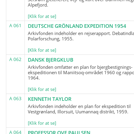
Alpefjord.
[Klik for at se]
A 061
DEUTSCHE GRÖNLAND EXPEDITION 1954
Arkivfonden indeholder en rejserapport. Debatindl
Polarforschung, 1955.
[Klik for at se]
A 062
DANSK BJERGKLUB
Arkivfonden omfatter en plan for bjergbestignings-
ekspeditionen til Maniitsoq-området 1960 og rappo
1964.
[Klik for at se]
A 063
KENNETH TAYLOR
Arkivfonden indeholder en plan for ekspedition til
Vestgrønland, Illorsuit, Uumannaq distrikt, 1959.
[Klik for at se]
A 064
PROFESSOR OVE PAULSEN