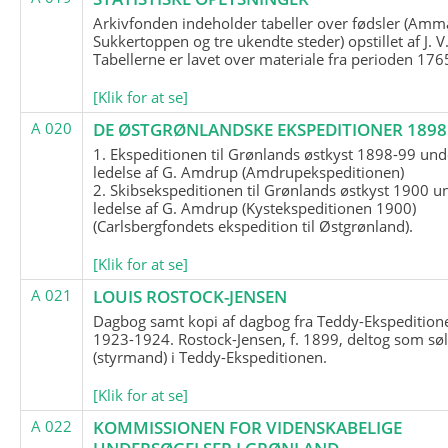
Arkivfonden indeholder tabeller over fødsler (Amma
Sukkertoppen og tre ukendte steder) opstillet af J. V
Tabellerne er lavet over materiale fra perioden 17
[Klik for at se]
A 020
DE ØSTGRØNLANDSKE EKSPEDITIONER 1898 
1. Ekspeditionen til Grønlands østkyst 1898-99 und
ledelse af G. Amdrup (Amdrupekspeditionen)
2. Skibsekspeditionen til Grønlands østkyst 1900 u
ledelse af G. Amdrup (Kystekspeditionen 1900)
(Carlsbergfondets ekspedition til Østgrønland).
[Klik for at se]
A 021
LOUIS ROSTOCK-JENSEN
Dagbog samt kopi af dagbog fra Teddy-Ekspedition
1923-1924. Rostock-Jensen, f. 1899, deltog som søl
(styrmand) i Teddy-Ekspeditionen.
[Klik for at se]
A 022
KOMMISSIONEN FOR VIDENSKABELIGE