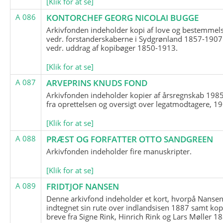
[Klik for at se]
A 086
KONTORCHEF GEORG NICOLAI BUGGE
Arkivfonden indeholder kopi af love og bestemmel
vedr. forstanderskaberne i Sydgrønland 1857-1907
vedr. uddrag af kopibøger 1850-1913.
[Klik for at se]
A 087
ARVEPRINS KNUDS FOND
Arkivfonden indeholder kopier af årsregnskab 1985
fra oprettelsen og oversigt over legatmodtagere, 1
[Klik for at se]
A 088
PRÆST OG FORFATTER OTTO SANDGREEN
Arkivfonden indeholder fire manuskripter.
[Klik for at se]
A 089
FRIDTJOF NANSEN
Denne arkivfond indeholder et kort, hvorpå Nansen
indtegnet sin rute over indlandsisen 1887 samt kop
breve fra Signe Rink, Hinrich Rink og Lars Møller 1