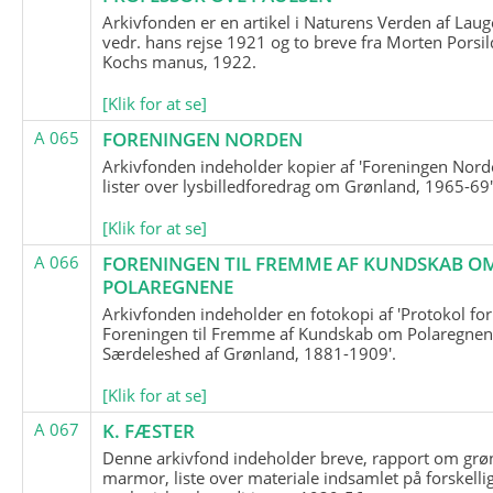
Arkivfonden er en artikel i Naturens Verden af Lau
vedr. hans rejse 1921 og to breve fra Morten Porsil
Kochs manus, 1922.
[Klik for at se]
A 065
FORENINGEN NORDEN
Arkivfonden indeholder kopier af 'Foreningen Nor
lister over lysbilledforedrag om Grønland, 1965-69'
[Klik for at se]
A 066
FORENINGEN TIL FREMME AF KUNDSKAB O
POLAREGNENE
Arkivfonden indeholder en fotokopi af 'Protokol for
Foreningen til Fremme af Kundskab om Polaregnene
Særdeleshed af Grønland, 1881-1909'.
[Klik for at se]
A 067
K. FÆSTER
Denne arkivfond indeholder breve, rapport om grø
marmor, liste over materiale indsamlet på forskelli