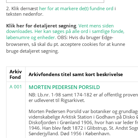
2. Klik dernæst
her for at markere de(t) fundne ord
i
teksten nedenfor.
Klik her for detaljeret søgning
. Vent mens siden
downloades. Her kan søges på alle ord i samtlige fonde,
løbenumre og enheder.
OBS: Hvis du bruger Edge-
browseren, så skal du pt. acceptere cookies for at kunne
bruge detaljeret søgning.
Arkiv
Arkivfondens titel samt kort beskrivelse
Fond
A 001
MORTEN PEDERSEN PORSILD
NB: Lb.nr. 1-98 samt 174-182 er af offentlig prove
er udleveret til Rigsarkivet.
Morten Pedersen Porsild var botaniker og grundla
videnskabelige Arktisk Station i Godhavn på Disko 
Diskofjorden i Grønland 1906, hvor han var leder fr
1946. Han blev født 1872 i Glibstrup, St. Andst Sogn
Sønderjylland. Død 1956 i København.