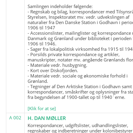
Samlingen indeholder følgende:
- Regnskab og bilag, korrespondancer med Tilsynsr
Styrelsen, Inspektoratet mv. vedr. udvekslingen af
naturalier fra Den Danske Station i Godhavn i perio
1906 til 1947
- Accessionslister, mailinglister og korrespondanc
Danmark og Grønland under biblioteket i perioden 
1906 til 1946.
- Sager fra lokalpolitisk virksomhed fra 1915 til 194
- Porsilds private korrespondance og artikler,
manuskripter, notater mv. angående Grønlands flor
- Materiale vedr. husbygning.
- Kort over Diskofjorden.
- Materiale vedr. sociale og økonomiske forhold i
Grønland.
- Tegninger af Den Arktiske Station i Godhavn samt
korrespondancer, småskrifter og oplysninger fra st
fra begyndelsen af 1900-tallet op til 1940`erne.
[Klik for at se]
A 002
H. DAN MØLLER
Korrespondancer, udgiftslister, udhandlingslister,
regnskaber og indberetninger under kolonibestyrer