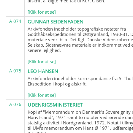
afskrift af digte med tak til Kurt Olsen.
[Klik for at se]
A 074
GUNNAR SEIDENFADEN
Arkivfonden indeholder topografiske notater fra
Godthåbsekspeditionen til Østgrønland, 1930-31.
materiale vedr. bl.a. Det Kgl. Danske Videnskabern
Selskab, Sidstnævnte materiale er indkommet ved 
senere lejlighed.
[Klik for at se]
A 075
LEO HANSEN
Arkivfonden indeholder korrespondance fra 5. Thul
Ekspedition i kopi og afskrift.
[Klik for at se]
A 076
UDENRIGSMINISTERIET
Kopi af "Memorandum on Denmark's Sovereignity 
Hans Island", 1971 samt to notater vedrørende dan
statslig aktivitet i Nordgrønland, 1972. Notat i tilkn
til UM's memorandum om Hans Ø 1971, udfærdige