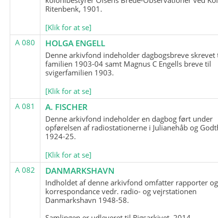
Ritenbenk, 1901.
[Klik for at se]
A 080
HOLGA ENGELL
Denne arkivfond indeholder dagbogsbreve skrevet t
familien 1903-04 samt Magnus C Engells breve til
svigerfamilien 1903.
[Klik for at se]
A 081
A. FISCHER
Denne arkivfond indeholder en dagbog ført under
opførelsen af radiostationerne i Julianehåb og Godt
1924-25.
[Klik for at se]
A 082
DANMARKSHAVN
Indholdet af denne arkivfond omfatter rapporter o
korrespondance vedr. radio- og vejrstationen
Danmarkshavn 1948-58.
Samlingen er udleveret til Rigsarkivet, 2014.