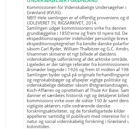
UNDERSØGELSER I GRØNLAND
Kommissionen for Videnskabelige Undersøgelser i
Grønland (KVUG).
NB!!! Hele samlingen er af offentlig proveniens og d
UDLEVERET TIL RIGSARKIVET, 2014.
Samlingen udgør kommissionens virke fra dennes
grundlæggelse i 1850’erne og frem til nyere tid. De
ekspeditionsrapporter indeholder personlige breve
ekspeditionsoptegnelser fra kendte danske polarfo
såsom Carl Ryder, William Thalbitzer og G.C. Amdru
tilsammen skitserer et rigt billede af datidens
videnskabelige udforskning af det arktiske område.
Ligeledes er der talrige referater fra kommissionen
årsmøder begynde i 1926 og frem til midten af 198
Samlingen byder også på originale forhandlingspro
og regnskabsbøger og afspejler vigtige politiske og
videnskabelige debatter såsom Østgrønlandssagen,
Koch-Affæren og oprettelsen af Thule Air Base. Sa
danner et særdeles historisk rigt og detaljeret billed
kommissions virke over de sidste 150 år samt dens
vigtigste aktørers rolle vedrørende danske
forskningsaktiviteter, og de forskelligartede kilder
appellerer samtidig til publikum med interesse for 
natur og social videnskabelig forskning i Grønland
kolonitiden.