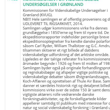
UNDERSØGELSER I GRØNLAND
Kommissionen for Videnskabelige Undersøgelser i
Grønland (KVUG).
NB!!! Hele samlingen er af offentlig proveniens og d
UDLEVERET TIL RIGSARKIVET, 2014.
Samlingen udgør kommissionens virke fra dennes
grundlæggelse i 1850’erne og frem til nyere tid. De
ekspeditionsrapporter indeholder personlige breve
ekspeditionsoptegnelser fra kendte danske polarfo
såsom Carl Ryder, William Thalbitzer og G.C. Amdru
tilsammen skitserer et rigt billede af datidens
videnskabelige udforskning af det arktiske område.
Ligeledes er der talrige referater fra kommissionen
årsmøder begynde i 1926 og frem til midten af 198
Samlingen byder også på originale forhandlingspro
og regnskabsbøger og afspejler vigtige politiske og
videnskabelige debatter såsom Østgrønlandssagen,
Koch-Affæren og oprettelsen af Thule Air Base. Sa
danner et særdeles historisk rigt og detaljeret billed
kommissions virke over de sidste 150 år samt dens
vigtigste aktørers rolle vedrørende danske
forskningsaktiviteter, og de forskelligartede kilder
appellerer samtidig til publikum med interesse for 
natur og social videnskabelig forskning i Grønland