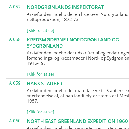
A 057
NORDGRØNLANDS INSPEKTORAT
Arkivfonden indeholder en liste over Nordgrønland
nettoproduktion, 1872-73.
[Klik for at se]
A 058
KREDSMØDERNE I NORDGRØNLAND OG
SYDGRØNLAND
Arkivfonden indeholder udskrifter af og erklæringer
forhandlings- og kredsmøder i Nord- og Sydgrønlan
1916-19.
[Klik for at se]
A 059
HANS STAUBER
Arkivfonden indeholder materiale vedr. Stauber's k
anerkendelse af, at han fandt blyforekomster i Mest
1957.
[Klik for at se]
A 060
NORTH EAST GREENLAND EXPEDITION 1960
Arkivfonden indeholder rapporter vedr. istemperatu