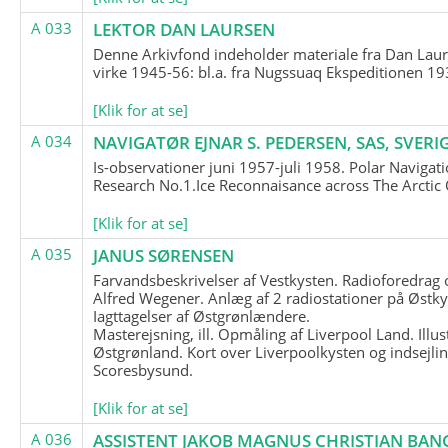
A 033
LEKTOR DAN LAURSEN
Denne Arkivfond indeholder materiale fra Dan Lau
virke 1945-56: bl.a. fra Nugssuaq Ekspeditionen 19
[Klik for at se]
A 034
NAVIGATØR EJNAR S. PEDERSEN, SAS, SVERI
Is-observationer juni 1957-juli 1958. Polar Navigat
Research No.1.Ice Reconnaisance across The Arctic
[Klik for at se]
A 035
JANUS SØRENSEN
Farvandsbeskrivelser af Vestkysten. Radioforedrag
Alfred Wegener. Anlæg af 2 radiostationer på Østky
Iagttagelser af Østgrønlændere.
Masterejsning, ill. Opmåling af Liverpool Land. Illus
Østgrønland. Kort over Liverpoolkysten og indsejlin
Scoresbysund.
[Klik for at se]
A 036
ASSISTENT JAKOB MAGNUS CHRISTIAN BAN