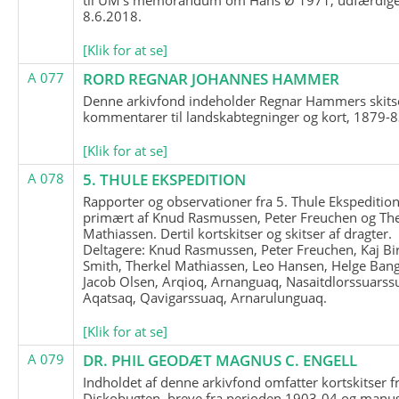
8.6.2018.
[Klik for at se]
A 077
RORD REGNAR JOHANNES HAMMER
Denne arkivfond indeholder Regnar Hammers skits
kommentarer til landskabtegninger og kort, 1879-8
[Klik for at se]
A 078
5. THULE EKSPEDITION
Rapporter og observationer fra 5. Thule Ekspedition
primært af Knud Rasmussen, Peter Freuchen og The
Mathiassen. Dertil kortskitser og skitser af dragter.
Deltagere: Knud Rasmussen, Peter Freuchen, Kaj Bir
Smith, Therkel Mathiassen, Leo Hansen, Helge Bang
Jacob Olsen, Arqioq, Arnanguaq, Nasaitdlorssuarss
Aqatsaq, Qavigarssuaq, Arnarulunguaq.
[Klik for at se]
A 079
DR. PHIL GEODÆT MAGNUS C. ENGELL
Indholdet af denne arkivfond omfatter kortskitser f
Diskobugten, breve fra perioden 1903-04 og manus