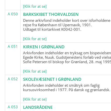
[Klik for at se]
A 050
BARKSKIBET THORVALDSEN
Denne arkivfond indeholder kort over isforholdene
rejse fra København til Upernavik, 1901.
Udtaget til kortarkivet K0042-001.
[Klik for at se]
A 051
KIRKEN I GRØNLAND
Arkivfonden indeholder en tryksag om bispevielsen
Egede Kirke, Nuuk. Gudstjenestens forløb ved viels
Sofie Petersen til biskop for Grønland, 28. maj 199
[Klik for at se]
A 052
SKOLEVÆSENET I GRØNLAND
Arkivfonden indeholder et småtryk om faglig
kursusvirksomhed i 1977. På dansk og grønlandsk.
[Klik for at se]
A 053
LANDSRÅDENE