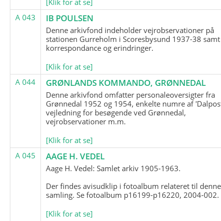
[Klik for at se]
A 043
IB POULSEN
Denne arkivfond indeholder vejrobservationer på
stationen Gurreholm i Scoresbysund 1937-38 samt
korrespondance og erindringer.
[Klik for at se]
A 044
GRØNLANDS KOMMANDO, GRØNNEDAL
Denne arkivfond omfatter personaleoversigter fra
Grønnedal 1952 og 1954, enkelte numre af 'Dalpost
vejledning for besøgende ved Grønnedal,
vejrobservationer m.m.
[Klik for at se]
A 045
AAGE H. VEDEL
Aage H. Vedel: Samlet arkiv 1905-1963.
Der findes avisudklip i fotoalbum relateret til denn
samling. Se fotoalbum p16199-p16220, 2004-002.
[Klik for at se]