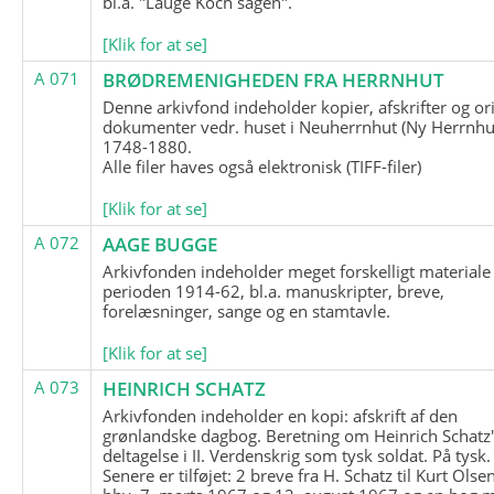
bl.a. "Lauge Koch sagen".
[Klik for at se]
A 071
BRØDREMENIGHEDEN FRA HERRNHUT
Denne arkivfond indeholder kopier, afskrifter og or
dokumenter vedr. huset i Neuherrnhut (Ny Herrnhut
1748-1880.
Alle filer haves også elektronisk (TIFF-filer)
[Klik for at se]
A 072
AAGE BUGGE
Arkivfonden indeholder meget forskelligt materiale 
perioden 1914-62, bl.a. manuskripter, breve,
forelæsninger, sange og en stamtavle.
[Klik for at se]
A 073
HEINRICH SCHATZ
Arkivfonden indeholder en kopi: afskrift af den
grønlandske dagbog. Beretning om Heinrich Schatz
deltagelse i II. Verdenskrig som tysk soldat. På tysk.
Senere er tilføjet: 2 breve fra H. Schatz til Kurt Olsen