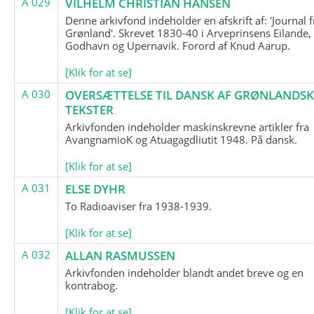
A 029
VILHELM CHRISTIAN HANSEN
Denne arkivfond indeholder en afskrift af: 'Journal f
Grønland'. Skrevet 1830-40 i Arveprinsens Eilande,
Godhavn og Upernavik. Forord af Knud Aarup.
[Klik for at se]
A 030
OVERSÆTTELSE TIL DANSK AF GRØNLANDSK
TEKSTER
Arkivfonden indeholder maskinskrevne artikler fra
AvangnamioK og Atuagagdliutit 1948. På dansk.
[Klik for at se]
A 031
ELSE DYHR
To Radioaviser fra 1938-1939.
[Klik for at se]
A 032
ALLAN RASMUSSEN
Arkivfonden indeholder blandt andet breve og en
kontrabog.
[Klik for at se]