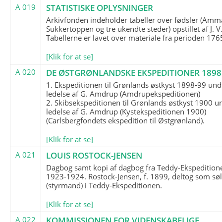
A 019
STATISTISKE OPLYSNINGER
Arkivfonden indeholder tabeller over fødsler (Amma
Sukkertoppen og tre ukendte steder) opstillet af J. V
Tabellerne er lavet over materiale fra perioden 17
[Klik for at se]
A 020
DE ØSTGRØNLANDSKE EKSPEDITIONER 1898 
1. Ekspeditionen til Grønlands østkyst 1898-99 und
ledelse af G. Amdrup (Amdrupekspeditionen)
2. Skibsekspeditionen til Grønlands østkyst 1900 u
ledelse af G. Amdrup (Kystekspeditionen 1900)
(Carlsbergfondets ekspedition til Østgrønland).
[Klik for at se]
A 021
LOUIS ROSTOCK-JENSEN
Dagbog samt kopi af dagbog fra Teddy-Ekspedition
1923-1924. Rostock-Jensen, f. 1899, deltog som søl
(styrmand) i Teddy-Ekspeditionen.
[Klik for at se]
A 022
KOMMISSIONEN FOR VIDENSKABELIGE