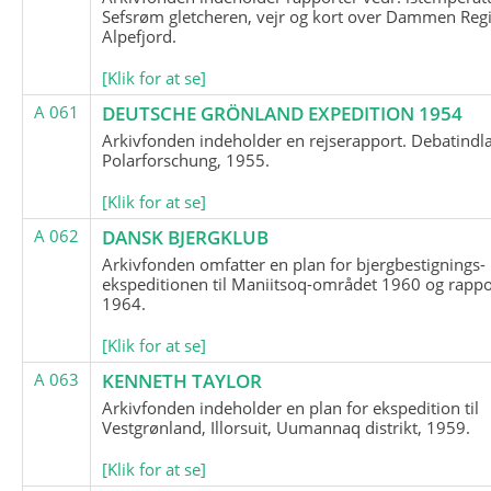
Sefsrøm gletcheren, vejr og kort over Dammen Reg
Alpefjord.
[Klik for at se]
A 061
DEUTSCHE GRÖNLAND EXPEDITION 1954
Arkivfonden indeholder en rejserapport. Debatindl
Polarforschung, 1955.
[Klik for at se]
A 062
DANSK BJERGKLUB
Arkivfonden omfatter en plan for bjergbestignings-
ekspeditionen til Maniitsoq-området 1960 og rappo
1964.
[Klik for at se]
A 063
KENNETH TAYLOR
Arkivfonden indeholder en plan for ekspedition til
Vestgrønland, Illorsuit, Uumannaq distrikt, 1959.
[Klik for at se]