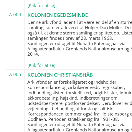
[Klik for at se]
A 004
KOLONIEN EGEDESMINDE
Denne arkivfond lader til at være en del af en størr
samling, som er afleveret af Holger Dan Møller. Det
også til, at denne større samling er splittet op. List
samlingen findes i brev af 28. marts 1968.
Samlingen er udtaget til Nunatta Katersugaasivia
Allagaateqarfialu / Grønlands Nationalmuseum og A
2014.
[Klik for at se]
A 005
KOLONIEN CHRISTIANSHÅB
Arkivfonden er forskelligartet og indeholder
korrespondance og cirkulærer vedr. regnskaber,
indhandlingslister, torskefiskeri, udgiftslister, lønni
akkordbetaling, hajskind, indberetninger om
udstedsbestyrere, postforsendelser. Derudover er 
vejledning i behandling af torsk og saltfisk.
Korrespondancen kommer også fra Holsteinsborg 
Godhavn. Perioden strækker sig fra 1931-38.
Samlingen er udtaget til Nunatta Katersugaasivia
Allagaateqarfialu / Grønlands Nationalmuseum og A