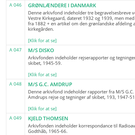
A 046
GRØNLÆNDERE I DANMARK
Denne arkivfond indeholder tre begravelsesbreve v
Vestre Kirkegaard, dateret 1932 og 1939, men med
fra 1882 + en artikel om den grønlandske afdeling 
kirkegården.
[Klik for at se]
A 047
M/S DISKO
Arkivfonden indeholder rejserapporter og tegninge
skibet, 1945-59.
[Klik for at se]
A 048
M/S G.C. AMDRUP
Denne arkivfond indeholder rapporter fra M/S G.C.
Amdrups rejse og tegninger af skibet, 193, 1947-51
[Klik for at se]
A 049
KJELD THOMSEN
Arkivfonden indeholder korrespondance til Radioav
Godthåb, 1965-66.