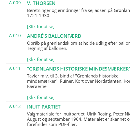
A 009
V. THORSEN
Beretninger og erindringer fra sejladsen på Grønla
1721-1930.
[Klik for at se]
A 010
ANDRÉ'S BALLONFÆRD
Opråb på grønlandsk om at holde udkig efter ballo
Tegning af ballonen.
[Klik for at se]
A 011
"GRØNLANDS HISTORISKE MINDESMÆRKER
Tavler m.v. til 3. bind af "Grønlands historiske
mindemærker". Ruiner. Kort over Nordatlanten. Kor
Færøerne.
[Klik for at se]
A 012
INUIT PARTIET
Valgmateriale for Inuitpartiet. Ulrik Rosing. Peter Ni
August og september 1964. Materialet er skannet o
forefindes som PDF-filer.