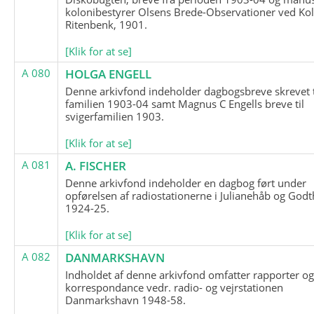
kolonibestyrer Olsens Brede-Observationer ved Ko
Ritenbenk, 1901.
[Klik for at se]
A 080
HOLGA ENGELL
Denne arkivfond indeholder dagbogsbreve skrevet t
familien 1903-04 samt Magnus C Engells breve til
svigerfamilien 1903.
[Klik for at se]
A 081
A. FISCHER
Denne arkivfond indeholder en dagbog ført under
opførelsen af radiostationerne i Julianehåb og Godt
1924-25.
[Klik for at se]
A 082
DANMARKSHAVN
Indholdet af denne arkivfond omfatter rapporter o
korrespondance vedr. radio- og vejrstationen
Danmarkshavn 1948-58.