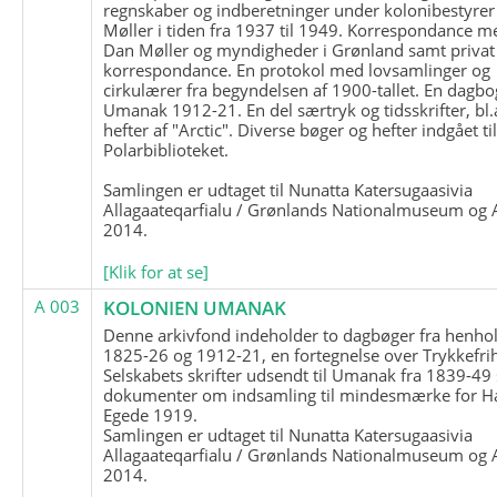
regnskaber og indberetninger under kolonibestyrer
Møller i tiden fra 1937 til 1949. Korrespondance m
Dan Møller og myndigheder i Grønland samt privat
korrespondance. En protokol med lovsamlinger og
cirkulærer fra begyndelsen af 1900-tallet. En dagbo
Umanak 1912-21. En del særtryk og tidsskrifter, bl.
hefter af "Arctic". Diverse bøger og hefter indgået ti
Polarbiblioteket.
Samlingen er udtaget til Nunatta Katersugaasivia
Allagaateqarfialu / Grønlands Nationalmuseum og A
2014.
[Klik for at se]
A 003
KOLONIEN UMANAK
Denne arkivfond indeholder to dagbøger fra henhol
1825-26 og 1912-21, en fortegnelse over Trykkefri
Selskabets skrifter udsendt til Umanak fra 1839-49
dokumenter om indsamling til mindesmærke for H
Egede 1919.
Samlingen er udtaget til Nunatta Katersugaasivia
Allagaateqarfialu / Grønlands Nationalmuseum og A
2014.