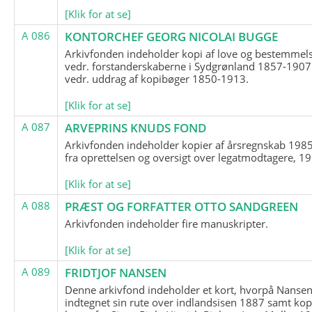
[Klik for at se]
A 086
KONTORCHEF GEORG NICOLAI BUGGE
Arkivfonden indeholder kopi af love og bestemmel
vedr. forstanderskaberne i Sydgrønland 1857-1907
vedr. uddrag af kopibøger 1850-1913.
[Klik for at se]
A 087
ARVEPRINS KNUDS FOND
Arkivfonden indeholder kopier af årsregnskab 1985
fra oprettelsen og oversigt over legatmodtagere, 1
[Klik for at se]
A 088
PRÆST OG FORFATTER OTTO SANDGREEN
Arkivfonden indeholder fire manuskripter.
[Klik for at se]
A 089
FRIDTJOF NANSEN
Denne arkivfond indeholder et kort, hvorpå Nansen
indtegnet sin rute over indlandsisen 1887 samt kop