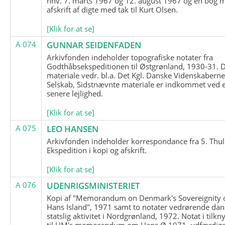
hhv. 7. marts 1967 og 12. august 1967 og en bog 
afskrift af digte med tak til Kurt Olsen.
[Klik for at se]
A 074
GUNNAR SEIDENFADEN
Arkivfonden indeholder topografiske notater fra
Godthåbsekspeditionen til Østgrønland, 1930-31.
materiale vedr. bl.a. Det Kgl. Danske Videnskabern
Selskab, Sidstnævnte materiale er indkommet ved 
senere lejlighed.
[Klik for at se]
A 075
LEO HANSEN
Arkivfonden indeholder korrespondance fra 5. Thul
Ekspedition i kopi og afskrift.
[Klik for at se]
A 076
UDENRIGSMINISTERIET
Kopi af "Memorandum on Denmark's Sovereignity 
Hans Island", 1971 samt to notater vedrørende dan
statslig aktivitet i Nordgrønland, 1972. Notat i tilkn
til UM's memorandum om Hans Ø 1971, udfærdige