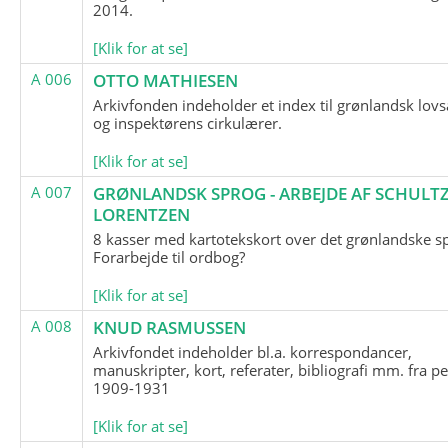
2014.
[Klik for at se]
A 006
OTTO MATHIESEN
Arkivfonden indeholder et index til grønlandsk lov
og inspektørens cirkulærer.
[Klik for at se]
A 007
GRØNLANDSK SPROG - ARBEJDE AF SCHULTZ
LORENTZEN
8 kasser med kartotekskort over det grønlandske s
Forarbejde til ordbog?
[Klik for at se]
A 008
KNUD RASMUSSEN
Arkivfondet indeholder bl.a. korrespondancer,
manuskripter, kort, referater, bibliografi mm. fra p
1909-1931
[Klik for at se]