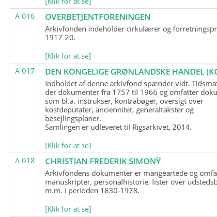
[Klik for at se]
A 016
OVERBETJENTFORENINGEN
Arkivfonden indeholder cirkulærer og forretningspr
1917-20.
[Klik for at se]
A 017
DEN KONGELIGE GRØNLANDSKE HANDEL (K
Indholdet af denne arkivfond spænder vidt. Tidsmæ
der dokumenter fra 1757 til 1966 og omfatter dok
som bl.a. instrukser, kontrabøger, oversigt over
kostdeputater, anciennitet, generaltakster og
besejlingsplaner.
Samlingen er udleveret til Rigsarkivet, 2014.
[Klik for at se]
A 018
CHRISTIAN FREDERIK SIMONŸ
Arkivfondens dokumenter er mangeartede og omfa
manuskripter, personalhistorie, lister over udsteds
m.m. i perioden 1830-1978.
[Klik for at se]