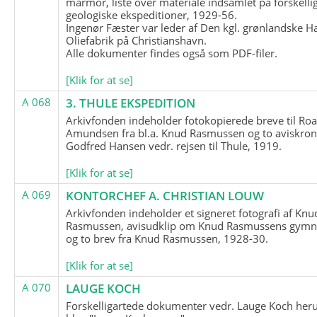
marmor, liste over materiale indsamlet på forskelli
geologiske ekspeditioner, 1929-56.
Ingenør Fæster var leder af Den kgl. grønlandske H
Oliefabrik på Christianshavn.
Alle dokumenter findes også som PDF-filer.
[Klik for at se]
A 068
3. THULE EKSPEDITION
Arkivfonden indeholder fotokopierede breve til Roa
Amundsen fra bl.a. Knud Rasmussen og to aviskron
Godfred Hansen vedr. rejsen til Thule, 1919.
[Klik for at se]
A 069
KONTORCHEF A. CHRISTIAN LOUW
Arkivfonden indeholder et signeret fotografi af Knu
Rasmussen, avisudklip om Knud Rasmussens gymna
og to brev fra Knud Rasmussen, 1928-30.
[Klik for at se]
A 070
LAUGE KOCH
Forskelligartede dokumenter vedr. Lauge Koch her