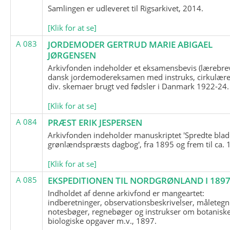
Samlingen er udleveret til Rigsarkivet, 2014.
[Klik for at se]
A 083
JORDEMODER GERTRUD MARIE ABIGAEL
JØRGENSEN
Arkivfonden indeholder et eksamensbevis (lærebre
dansk jordemodereksamen med instruks, cirkulære
div. skemaer brugt ved fødsler i Danmark 1922-24.
[Klik for at se]
A 084
PRÆST ERIK JESPERSEN
Arkivfonden indeholder manuskriptet 'Spredte blad
grønlændspræsts dagbog', fra 1895 og frem til ca. 
[Klik for at se]
A 085
EKSPEDITIONEN TIL NORDGRØNLAND I 189
Indholdet af denne arkivfond er mangeartet:
indberetninger, observationsbeskrivelser, måletegn
notesbøger, regnebøger og instrukser om botanisk
biologiske opgaver m.v., 1897.