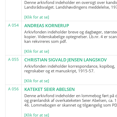
Denne arkivfond indeholder en oversigt over kandid
Landsrådsvalget. Landshøvdingens meddelelse, 19
[Klik for at se]
A 054
ANDREAS KORNERUP
Arkivfonden indeholder breve og dagbøger, største
kopier. Videnskabelige optegnelser. Lb.nr. 4 er sca
kan rekvireres som pdf.
[Klik for at se]
A 055
CHRISTIAN SIGVALD JENSEN LANGSKOV
Arkivfonden indeholder korrespondance, kopibog,
regnskaber og et manuskript, 1915-57.
[Klik for at se]
A 056
KATEKET SEIER ABELSEN
Denne arkivfond indeholder en lommebog ført på 
og grønlandsk af overkateketen Seier Abelsen, ca. 
46. Lommebogen er skannet og tilgængelig som PDF
[Klik for at se]