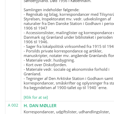
Sønderjylland. Død 1956 i København.
Samlingen indeholder følgende:
- Regnskab og bilag, korrespondancer med Tilsynsr
Styrelsen, Inspektoratet mv. vedr. udvekslingen af
naturalier fra Den Danske Station i Godhavn i perio
1906 til 1947
- Accessionslister, mailinglister og korrespondanc
Danmark og Grønland under biblioteket i perioden 
1906 til 1946.
- Sager fra lokalpolitisk virksomhed fra 1915 til 194
- Porsilds private korrespondance og artikler,
manuskripter, notater mv. angående Grønlands flor
- Materiale vedr. husbygning.
- Kort over Diskofjorden.
- Materiale vedr. sociale og økonomiske forhold i
Grønland.
- Tegninger af Den Arktiske Station i Godhavn samt
korrespondancer, småskrifter og oplysninger fra st
fra begyndelsen af 1900-tallet op til 1940`erne.
[Klik for at se]
A 002
H. DAN MØLLER
Korrespondancer, udgiftslister, udhandlingslister,