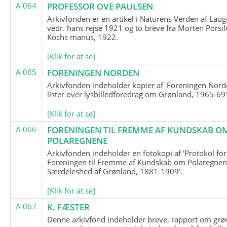
A 064
PROFESSOR OVE PAULSEN
Arkivfonden er en artikel i Naturens Verden af Lau
vedr. hans rejse 1921 og to breve fra Morten Porsil
Kochs manus, 1922.
[Klik for at se]
A 065
FORENINGEN NORDEN
Arkivfonden indeholder kopier af 'Foreningen Nor
lister over lysbilledforedrag om Grønland, 1965-69'
[Klik for at se]
A 066
FORENINGEN TIL FREMME AF KUNDSKAB O
POLAREGNENE
Arkivfonden indeholder en fotokopi af 'Protokol for
Foreningen til Fremme af Kundskab om Polaregnene
Særdeleshed af Grønland, 1881-1909'.
[Klik for at se]
A 067
K. FÆSTER
Denne arkivfond indeholder breve, rapport om grø