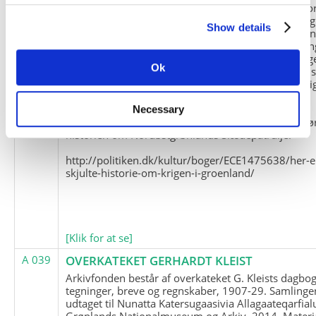
Slædepatrulje med Eli Knudsen som medlem og ko
og Marius Jensen som medlem. Marius Jensens da
Show details
befinder sig i Militärhistorisches Museum i Dresde
(Tyskland). Kopierne af Friedrich Littmanns erindrin
klausuleret iht. aftalen med giveren og Franz Seling
Ok
Kontakt venligst Arktisk Instituts ledelse i forbinde
brugen af materialet til studie- og forskningsmæssi
formål.
Necessary
Nedenunder findes et link til en presseartikel vedr
historien om Nordøstgrønlands Slædepatrulje:
http://politiken.dk/kultur/boger/ECE1475638/her-e
skjulte-historie-om-krigen-i-groenland/
[Klik for at se]
A 039
OVERKATEKET GERHARDT KLEIST
Arkivfonden består af overkateket G. Kleists dagbog
tegninger, breve og regnskaber, 1907-29. Samlinge
udtaget til Nunatta Katersugaasivia Allagaateqarfial
Grønlands Nationalmuseum og Arkiv, 2014. Materia