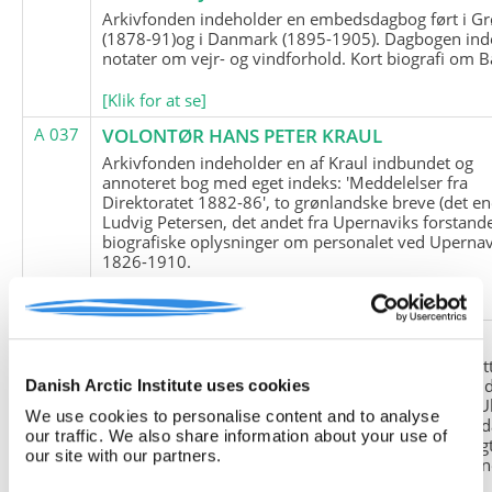
Arkivfonden indeholder en embedsdagbog ført i G
(1878-91)og i Danmark (1895-1905). Dagbogen ind
notater om vejr- og vindforhold. Kort biografi om B
[Klik for at se]
A 037
VOLONTØR HANS PETER KRAUL
Arkivfonden indeholder en af Kraul indbundet og
annoteret bog med eget indeks: 'Meddelelser fra
Direktoratet 1882-86', to grønlandske breve (det en
Ludvig Petersen, det andet fra Upernaviks forstand
biografiske oplysninger om personalet ved Upernav
1826-1910.
[Klik for at se]
A 038
FRIEDRICH LITTMANN
Denne arkivfond indeholder en kopi af Friedrich Li
upublicerede erindringer. Originalen befinder sig i 
Danish Arctic Institute uses cookies
tyske historiker Franz Selingers privatarkiv i byen U
We use cookies to personalise content and to analyse
Tyskland. Friedrich Littmann var en af de tyske sold
our traffic. We also share information about your use of
der var med i vejrstationen "Holzauge" i Hansa Bugt
our site with our partners.
Nordøstgrønland under Anden Verdenskrig. Statio
"Holzauge" blev opdaget af Nordøstgrønlands