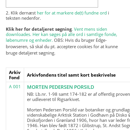
2. Klik dernæst
her for at markere de(t) fundne ord
i
teksten nedenfor.
Klik her for detaljeret søgning
. Vent mens siden
downloades. Her kan søges på alle ord i samtlige fonde,
løbenumre og enheder.
OBS: Hvis du bruger Edge-
browseren, så skal du pt. acceptere cookies for at kunne
bruge detaljeret søgning.
Arkiv
Arkivfondens titel samt kort beskrivelse
Fond
A 001
MORTEN PEDERSEN PORSILD
NB: Lb.nr. 1-98 samt 174-182 er af offentlig prove
er udleveret til Rigsarkivet.
Morten Pedersen Porsild var botaniker og grundla
videnskabelige Arktisk Station i Godhavn på Disko 
Diskofjorden i Grønland 1906, hvor han var leder fr
1946. Han blev født 1872 i Glibstrup, St. Andst Sogn