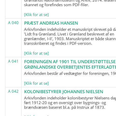
skannet og forefindes som PDF-filer.
[Klik for at se]
A 040
PRÆST ANDREAS HANSEN
Arkivfonden indeholder et manuskript skrevet på d
'Lidt fra Grønland. Livet i Grønland beskrevet af en
grønlænder, I-II', 1903. Manuskriptet er både skann
transskriberet og findes i PDF-version.
[Klik for at se]
A 041
FORENINGEN AF 1901 TIL UNDERSTØTTELSE
GRØNLANDSKE OVERBETJENTES EFTERLADT
Arkivfonden består af vedtægter for foreningen, 19
[Klik for at se]
A 042
KOLONIBESTYRER JOHANNES NIELSEN
Arkivfonden indeholder kolonibestyrer Nielsens d
ført 1912-20 og en oversigt over bygnings- og
brændvæsen baseret bl.a. på Instrux af 1873.