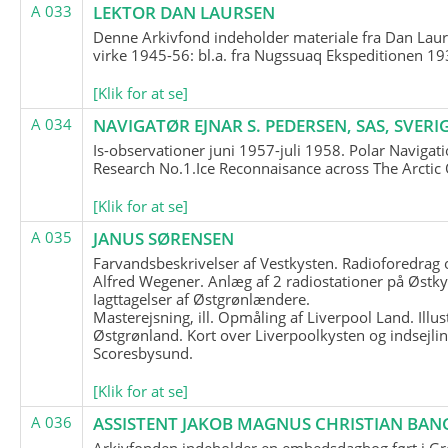
A 033
LEKTOR DAN LAURSEN
Denne Arkivfond indeholder materiale fra Dan Lau
virke 1945-56: bl.a. fra Nugssuaq Ekspeditionen 19
[Klik for at se]
A 034
NAVIGATØR EJNAR S. PEDERSEN, SAS, SVERI
Is-observationer juni 1957-juli 1958. Polar Navigat
Research No.1.Ice Reconnaisance across The Arctic
[Klik for at se]
A 035
JANUS SØRENSEN
Farvandsbeskrivelser af Vestkysten. Radioforedrag
Alfred Wegener. Anlæg af 2 radiostationer på Østky
Iagttagelser af Østgrønlændere.
Masterejsning, ill. Opmåling af Liverpool Land. Illus
Østgrønland. Kort over Liverpoolkysten og indsejlin
Scoresbysund.
[Klik for at se]
A 036
ASSISTENT JAKOB MAGNUS CHRISTIAN BAN
Arkivfonden indeholder en embedsdagbog ført i G