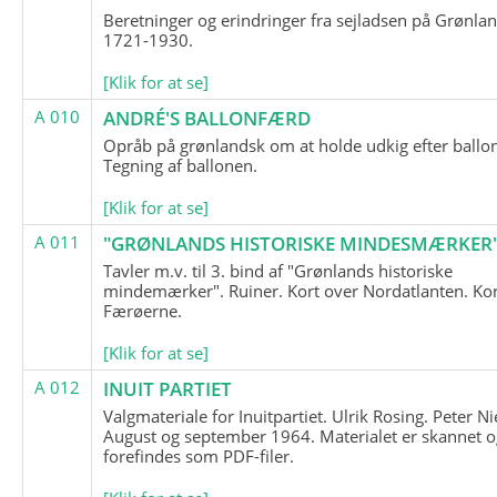
Beretninger og erindringer fra sejladsen på Grønla
1721-1930.
[Klik for at se]
A 010
ANDRÉ'S BALLONFÆRD
Opråb på grønlandsk om at holde udkig efter ballo
Tegning af ballonen.
[Klik for at se]
A 011
"GRØNLANDS HISTORISKE MINDESMÆRKER
Tavler m.v. til 3. bind af "Grønlands historiske
mindemærker". Ruiner. Kort over Nordatlanten. Kor
Færøerne.
[Klik for at se]
A 012
INUIT PARTIET
Valgmateriale for Inuitpartiet. Ulrik Rosing. Peter Ni
August og september 1964. Materialet er skannet o
forefindes som PDF-filer.