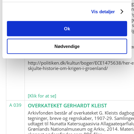
og Marius Jensen som medlem. Marius Jensens da
befinder sig i Militärhistorisches Museum i Dresde
Vis detaljer
(Tyskland). Kopierne af Friedrich Littmanns erindrin
klausuleret iht. aftalen med giveren og Franz Seling
Kontakt venligst Arktisk Instituts ledelse i forbinde
Ok
brugen af materialet til studie- og forskningsmæssi
formål.
Nedenunder findes et link til en presseartikel vedr
Nødvendige
historien om Nordøstgrønlands Slædepatrulje:
http://politiken.dk/kultur/boger/ECE1475638/her-e
skjulte-historie-om-krigen-i-groenland/
[Klik for at se]
A 039
OVERKATEKET GERHARDT KLEIST
Arkivfonden består af overkateket G. Kleists dagbog
tegninger, breve og regnskaber, 1907-29. Samlinge
udtaget til Nunatta Katersugaasivia Allagaateqarfial
Grønlands Nationalmuseum og Arkiv, 2014. Materia