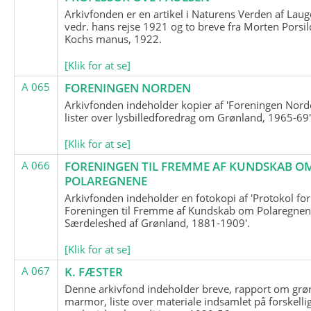
Arkivfonden er en artikel i Naturens Verden af Lau
vedr. hans rejse 1921 og to breve fra Morten Porsil
Kochs manus, 1922.
[Klik for at se]
A 065
FORENINGEN NORDEN
Arkivfonden indeholder kopier af 'Foreningen Nor
lister over lysbilledforedrag om Grønland, 1965-69'
[Klik for at se]
A 066
FORENINGEN TIL FREMME AF KUNDSKAB O
POLAREGNENE
Arkivfonden indeholder en fotokopi af 'Protokol for
Foreningen til Fremme af Kundskab om Polaregnene
Særdeleshed af Grønland, 1881-1909'.
[Klik for at se]
A 067
K. FÆSTER
Denne arkivfond indeholder breve, rapport om grø
marmor, liste over materiale indsamlet på forskelli