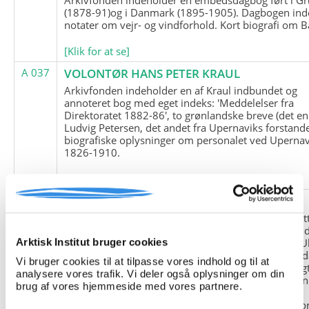
(1878-91)og i Danmark (1895-1905). Dagbogen ind
notater om vejr- og vindforhold. Kort biografi om B
[Klik for at se]
A 037
VOLONTØR HANS PETER KRAUL
Arkivfonden indeholder en af Kraul indbundet og
annoteret bog med eget indeks: 'Meddelelser fra
Direktoratet 1882-86', to grønlandske breve (det en
Ludvig Petersen, det andet fra Upernaviks forstand
biografiske oplysninger om personalet ved Upernav
1826-1910.
[Klik for at se]
A 038
FRIEDRICH LITTMANN
Denne arkivfond indeholder en kopi af Friedrich Li
upublicerede erindringer. Originalen befinder sig i 
tyske historiker Franz Selingers privatarkiv i byen U
Arktisk Institut bruger cookies
Tyskland. Friedrich Littmann var en af de tyske sold
Vi bruger cookies til at tilpasse vores indhold og til at
der var med i vejrstationen "Holzauge" i Hansa Bugt
analysere vores trafik. Vi deler også oplysninger om din
Nordøstgrønland under Anden Verdenskrig. Statio
brug af vores hjemmeside med vores partnere.
"Holzauge" blev opdaget af Nordøstgrønlands
Slædepatrulje med Eli Knudsen som medlem og ko