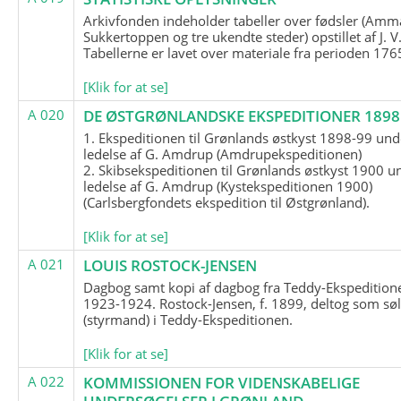
Arkivfonden indeholder tabeller over fødsler (Amma
Sukkertoppen og tre ukendte steder) opstillet af J. V
Tabellerne er lavet over materiale fra perioden 17
[Klik for at se]
A 020
DE ØSTGRØNLANDSKE EKSPEDITIONER 1898 
1. Ekspeditionen til Grønlands østkyst 1898-99 und
ledelse af G. Amdrup (Amdrupekspeditionen)
2. Skibsekspeditionen til Grønlands østkyst 1900 u
ledelse af G. Amdrup (Kystekspeditionen 1900)
(Carlsbergfondets ekspedition til Østgrønland).
[Klik for at se]
A 021
LOUIS ROSTOCK-JENSEN
Dagbog samt kopi af dagbog fra Teddy-Ekspedition
1923-1924. Rostock-Jensen, f. 1899, deltog som søl
(styrmand) i Teddy-Ekspeditionen.
[Klik for at se]
A 022
KOMMISSIONEN FOR VIDENSKABELIGE