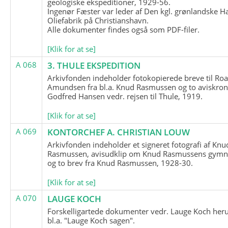
geologiske ekspeditioner, 1929-56.
Ingenør Fæster var leder af Den kgl. grønlandske H
Oliefabrik på Christianshavn.
Alle dokumenter findes også som PDF-filer.
[Klik for at se]
A 068
3. THULE EKSPEDITION
Arkivfonden indeholder fotokopierede breve til Roa
Amundsen fra bl.a. Knud Rasmussen og to aviskron
Godfred Hansen vedr. rejsen til Thule, 1919.
[Klik for at se]
A 069
KONTORCHEF A. CHRISTIAN LOUW
Arkivfonden indeholder et signeret fotografi af Knu
Rasmussen, avisudklip om Knud Rasmussens gymna
og to brev fra Knud Rasmussen, 1928-30.
[Klik for at se]
A 070
LAUGE KOCH
Forskelligartede dokumenter vedr. Lauge Koch her
bl.a. "Lauge Koch sagen".