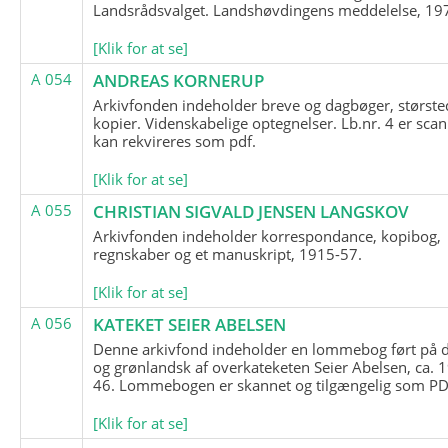
Landsrådsvalget. Landshøvdingens meddelelse, 19
[Klik for at se]
A 054
ANDREAS KORNERUP
Arkivfonden indeholder breve og dagbøger, største
kopier. Videnskabelige optegnelser. Lb.nr. 4 er sca
kan rekvireres som pdf.
[Klik for at se]
A 055
CHRISTIAN SIGVALD JENSEN LANGSKOV
Arkivfonden indeholder korrespondance, kopibog,
regnskaber og et manuskript, 1915-57.
[Klik for at se]
A 056
KATEKET SEIER ABELSEN
Denne arkivfond indeholder en lommebog ført på 
og grønlandsk af overkateketen Seier Abelsen, ca. 
46. Lommebogen er skannet og tilgængelig som PDF
[Klik for at se]