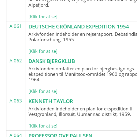
Alpefjord.
[Klik for at se]
A 061
DEUTSCHE GRÖNLAND EXPEDITION 1954
Arkivfonden indeholder en rejserapport. Debatindl
Polarforschung, 1955.
[Klik for at se]
A 062
DANSK BJERGKLUB
Arkivfonden omfatter en plan for bjergbestignings-
ekspeditionen til Maniitsoq-området 1960 og rappo
1964.
[Klik for at se]
A 063
KENNETH TAYLOR
Arkivfonden indeholder en plan for ekspedition til
Vestgrønland, Illorsuit, Uumannaq distrikt, 1959.
[Klik for at se]
A 064
PROFESSOR OVE PAULSEN