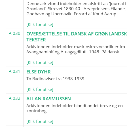
Denne arkivfond indeholder en afskrift af: 'Journal f
Grønland'. Skrevet 1830-40 i Arveprinsens Eilande,
Godhavn og Upernavik. Forord af Knud Aarup.
[Klik for at se]
A 030
OVERSÆTTELSE TIL DANSK AF GRØNLANDSK
TEKSTER
Arkivfonden indeholder maskinskrevne artikler fra
AvangnamioK og Atuagagdliutit 1948. På dansk.
[Klik for at se]
A 031
ELSE DYHR
To Radioaviser fra 1938-1939.
[Klik for at se]
A 032
ALLAN RASMUSSEN
Arkivfonden indeholder blandt andet breve og en
kontrabog.
[Klik for at se]