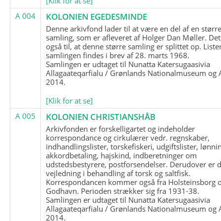
[Klik for at se]
A 004
KOLONIEN EGEDESMINDE
Denne arkivfond lader til at være en del af en størr
samling, som er afleveret af Holger Dan Møller. Det
også til, at denne større samling er splittet op. List
samlingen findes i brev af 28. marts 1968.
Samlingen er udtaget til Nunatta Katersugaasivia
Allagaateqarfialu / Grønlands Nationalmuseum og A
2014.
[Klik for at se]
A 005
KOLONIEN CHRISTIANSHÅB
Arkivfonden er forskelligartet og indeholder
korrespondance og cirkulærer vedr. regnskaber,
indhandlingslister, torskefiskeri, udgiftslister, lønni
akkordbetaling, hajskind, indberetninger om
udstedsbestyrere, postforsendelser. Derudover er 
vejledning i behandling af torsk og saltfisk.
Korrespondancen kommer også fra Holsteinsborg 
Godhavn. Perioden strækker sig fra 1931-38.
Samlingen er udtaget til Nunatta Katersugaasivia
Allagaateqarfialu / Grønlands Nationalmuseum og A
2014.