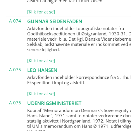
afskrift af digte med tak til Kurt Olsen.
[Klik for at se]
A 074
GUNNAR SEIDENFADEN
Arkivfonden indeholder topografiske notater fra
Godthåbsekspeditionen til Østgrønland, 1930-31.
materiale vedr. bl.a. Det Kgl. Danske Videnskabern
Selskab, Sidstnævnte materiale er indkommet ved 
senere lejlighed.
[Klik for at se]
A 075
LEO HANSEN
Arkivfonden indeholder korrespondance fra 5. Thul
Ekspedition i kopi og afskrift.
[Klik for at se]
A 076
UDENRIGSMINISTERIET
Kopi af "Memorandum on Denmark's Sovereignity 
Hans Island", 1971 samt to notater vedrørende dan
statslig aktivitet i Nordgrønland, 1972. Notat i tilkn
til UM's memorandum om Hans Ø 1971, udfærdige