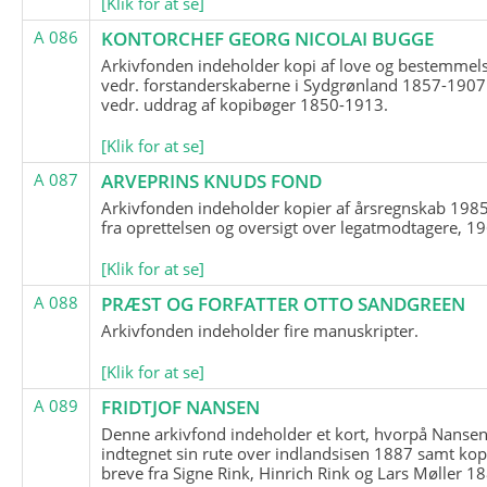
[Klik for at se]
A 086
KONTORCHEF GEORG NICOLAI BUGGE
Arkivfonden indeholder kopi af love og bestemmel
vedr. forstanderskaberne i Sydgrønland 1857-1907
vedr. uddrag af kopibøger 1850-1913.
[Klik for at se]
A 087
ARVEPRINS KNUDS FOND
Arkivfonden indeholder kopier af årsregnskab 1985
fra oprettelsen og oversigt over legatmodtagere, 1
[Klik for at se]
A 088
PRÆST OG FORFATTER OTTO SANDGREEN
Arkivfonden indeholder fire manuskripter.
[Klik for at se]
A 089
FRIDTJOF NANSEN
Denne arkivfond indeholder et kort, hvorpå Nansen
indtegnet sin rute over indlandsisen 1887 samt kop
breve fra Signe Rink, Hinrich Rink og Lars Møller 1