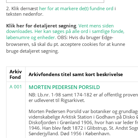
2. Klik dernæst
her for at markere de(t) fundne ord
i
teksten nedenfor.
Klik her for detaljeret søgning
. Vent mens siden
downloades. Her kan søges på alle ord i samtlige fonde,
løbenumre og enheder.
OBS: Hvis du bruger Edge-
browseren, så skal du pt. acceptere cookies for at kunne
bruge detaljeret søgning.
Arkiv
Arkivfondens titel samt kort beskrivelse
Fond
A 001
MORTEN PEDERSEN PORSILD
NB: Lb.nr. 1-98 samt 174-182 er af offentlig prove
er udleveret til Rigsarkivet.
Morten Pedersen Porsild var botaniker og grundla
videnskabelige Arktisk Station i Godhavn på Disko 
Diskofjorden i Grønland 1906, hvor han var leder fr
1946. Han blev født 1872 i Glibstrup, St. Andst Sogn
Sønderjylland. Død 1956 i København.