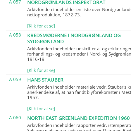
A 057
NORDGRØNLANDS INSPEKTORAT
Arkivfonden indeholder en liste over Nordgrønland
nettoproduktion, 1872-73.
[Klik for at se]
A 058
KREDSMØDERNE I NORDGRØNLAND OG
SYDGRØNLAND
Arkivfonden indeholder udskrifter af og erklæringer
forhandlings- og kredsmøder i Nord- og Sydgrønlan
1916-19.
[Klik for at se]
A 059
HANS STAUBER
Arkivfonden indeholder materiale vedr. Stauber's k
anerkendelse af, at han fandt blyforekomster i Mest
1957.
[Klik for at se]
A 060
NORTH EAST GREENLAND EXPEDITION 1960
Arkivfonden indeholder rapporter vedr. istemperatu
Sefsrøm gletcheren, vejr og kort over Dammen Reg