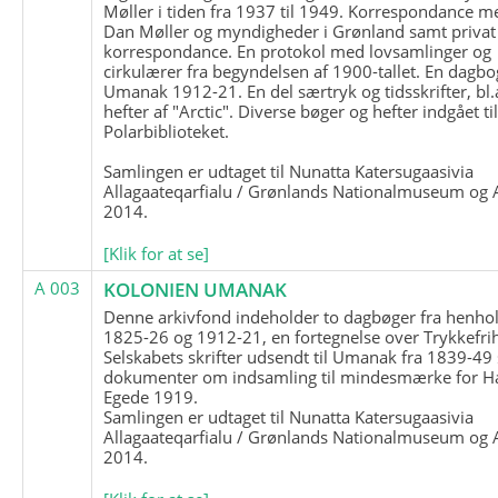
Møller i tiden fra 1937 til 1949. Korrespondance m
Dan Møller og myndigheder i Grønland samt privat
korrespondance. En protokol med lovsamlinger og
cirkulærer fra begyndelsen af 1900-tallet. En dagbo
Umanak 1912-21. En del særtryk og tidsskrifter, bl.
hefter af "Arctic". Diverse bøger og hefter indgået ti
Polarbiblioteket.
Samlingen er udtaget til Nunatta Katersugaasivia
Allagaateqarfialu / Grønlands Nationalmuseum og A
2014.
[Klik for at se]
A 003
KOLONIEN UMANAK
Denne arkivfond indeholder to dagbøger fra henhol
1825-26 og 1912-21, en fortegnelse over Trykkefri
Selskabets skrifter udsendt til Umanak fra 1839-49
dokumenter om indsamling til mindesmærke for H
Egede 1919.
Samlingen er udtaget til Nunatta Katersugaasivia
Allagaateqarfialu / Grønlands Nationalmuseum og A
2014.