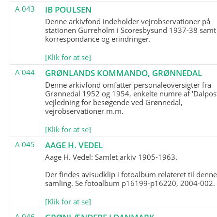
A 043
IB POULSEN
Denne arkivfond indeholder vejrobservationer på
stationen Gurreholm i Scoresbysund 1937-38 samt
korrespondance og erindringer.
[Klik for at se]
A 044
GRØNLANDS KOMMANDO, GRØNNEDAL
Denne arkivfond omfatter personaleoversigter fra
Grønnedal 1952 og 1954, enkelte numre af 'Dalpost
vejledning for besøgende ved Grønnedal,
vejrobservationer m.m.
[Klik for at se]
A 045
AAGE H. VEDEL
Aage H. Vedel: Samlet arkiv 1905-1963.
Der findes avisudklip i fotoalbum relateret til denn
samling. Se fotoalbum p16199-p16220, 2004-002.
[Klik for at se]
A 046