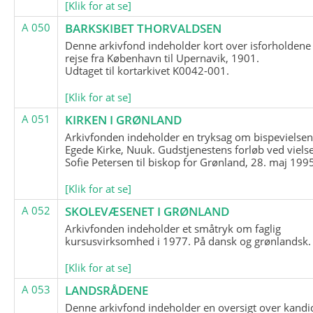
[Klik for at se]
A 050
BARKSKIBET THORVALDSEN
Denne arkivfond indeholder kort over isforholdene
rejse fra København til Upernavik, 1901.
Udtaget til kortarkivet K0042-001.
[Klik for at se]
A 051
KIRKEN I GRØNLAND
Arkivfonden indeholder en tryksag om bispevielsen
Egede Kirke, Nuuk. Gudstjenestens forløb ved viels
Sofie Petersen til biskop for Grønland, 28. maj 199
[Klik for at se]
A 052
SKOLEVÆSENET I GRØNLAND
Arkivfonden indeholder et småtryk om faglig
kursusvirksomhed i 1977. På dansk og grønlandsk.
[Klik for at se]
A 053
LANDSRÅDENE
Denne arkivfond indeholder en oversigt over kandid