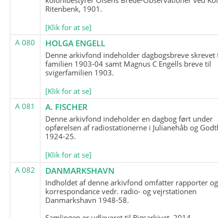
Ritenbenk, 1901.
[Klik for at se]
A 080
HOLGA ENGELL
Denne arkivfond indeholder dagbogsbreve skrevet t
familien 1903-04 samt Magnus C Engells breve til
svigerfamilien 1903.
[Klik for at se]
A 081
A. FISCHER
Denne arkivfond indeholder en dagbog ført under
opførelsen af radiostationerne i Julianehåb og Godt
1924-25.
[Klik for at se]
A 082
DANMARKSHAVN
Indholdet af denne arkivfond omfatter rapporter o
korrespondance vedr. radio- og vejrstationen
Danmarkshavn 1948-58.
Samlingen er udleveret til Rigsarkivet, 2014.