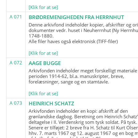
[Klik for at se]
A 071
BRØDREMENIGHEDEN FRA HERRNHUT
Denne arkivfond indeholder kopier, afskrifter og or
dokumenter vedr. huset i Neuherrnhut (Ny Herrnhut
1748-1880.
Alle filer haves også elektronisk (TIFF-filer)
[Klik for at se]
A 072
AAGE BUGGE
Arkivfonden indeholder meget forskelligt materiale 
perioden 1914-62, bl.a. manuskripter, breve,
forelæsninger, sange og en stamtavle.
[Klik for at se]
A 073
HEINRICH SCHATZ
Arkivfonden indeholder en kopi: afskrift af den
grønlandske dagbog. Beretning om Heinrich Schatz
deltagelse i II. Verdenskrig som tysk soldat. På tysk.
Senere er tilføjet: 2 breve fra H. Schatz til Kurt Olsen
hhv. 7. marts 1967 og 12. august 1967 og en bog 