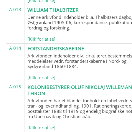
[Klik for at se]
A 013
WILLIAM THALBITZER
Denne arkivfond indeholder bl.a. Thalbitzers dagbo
Østgrønland 1905-06, korrespondance, publikation
fordrag og forskning.
[Klik for at se]
A 014
FORSTANDERSKABERNE
Arkivfonden indeholder div. cirkulærer,bestemmels
meddelelser vedr. forstanderskaberne i Nord- og
Sydgrønland 1860-1884.
[Klik for at se]
A 015
KOLONIBESTYRER OLUF NIKOLAJ WILLEMA
THRON
Arkivfonden har et blandet indhold: en tabel vedr.
tran- og leverindhandling, 1901. Rationeringskort o
posttakster 1888 til 1919 og endelig biografiske no
fra Upernavik og Christianshåb.
[Klik for at se]