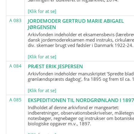
[Klik for at se]
A 083
JORDEMODER GERTRUD MARIE ABIGAEL
JØRGENSEN
Arkivfonden indeholder et eksamensbevis (lærebre
dansk jordemodereksamen med instruks, cirkulære
div. skemaer brugt ved fødsler i Danmark 1922-24.
[Klik for at se]
A 084
PRÆST ERIK JESPERSEN
Arkivfonden indeholder manuskriptet 'Spredte blad
grønlændspræsts dagbog', fra 1895 og frem til ca. 
[Klik for at se]
A 085
EKSPEDITIONEN TIL NORDGRØNLAND I 189
Indholdet af denne arkivfond er mangeartet:
indberetninger, observationsbeskrivelser, måletegn
notesbøger, regnebøger og instrukser om botanisk
biologiske opgaver m.v., 1897.