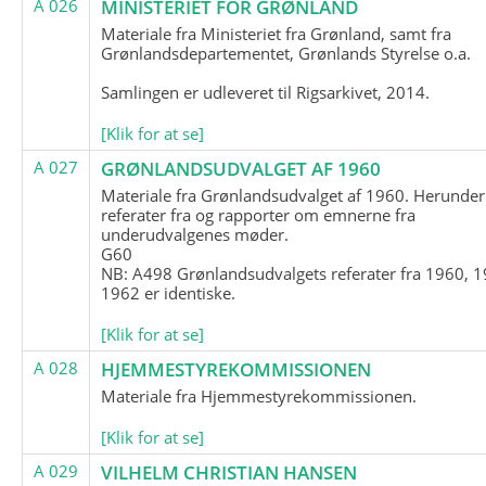
A 026
MINISTERIET FOR GRØNLAND
Materiale fra Ministeriet fra Grønland, samt fra
Grønlandsdepartementet, Grønlands Styrelse o.a.
Samlingen er udleveret til Rigsarkivet, 2014.
[Klik for at se]
A 027
GRØNLANDSUDVALGET AF 1960
Materiale fra Grønlandsudvalget af 1960. Herunder
referater fra og rapporter om emnerne fra
underudvalgenes møder.
G60
NB: A498 Grønlandsudvalgets referater fra 1960, 1
1962 er identiske.
[Klik for at se]
A 028
HJEMMESTYREKOMMISSIONEN
Materiale fra Hjemmestyrekommissionen.
[Klik for at se]
A 029
VILHELM CHRISTIAN HANSEN