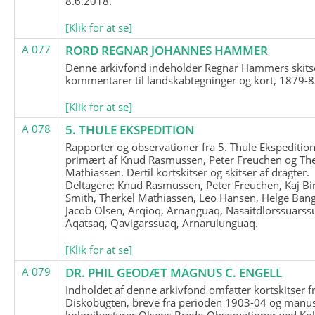
8.6.2018.
[Klik for at se]
A 077
RORD REGNAR JOHANNES HAMMER
Denne arkivfond indeholder Regnar Hammers skits
kommentarer til landskabtegninger og kort, 1879-8
[Klik for at se]
A 078
5. THULE EKSPEDITION
Rapporter og observationer fra 5. Thule Ekspedition
primært af Knud Rasmussen, Peter Freuchen og The
Mathiassen. Dertil kortskitser og skitser af dragter.
Deltagere: Knud Rasmussen, Peter Freuchen, Kaj Bir
Smith, Therkel Mathiassen, Leo Hansen, Helge Bang
Jacob Olsen, Arqioq, Arnanguaq, Nasaitdlorssuarss
Aqatsaq, Qavigarssuaq, Arnarulunguaq.
[Klik for at se]
A 079
DR. PHIL GEODÆT MAGNUS C. ENGELL
Indholdet af denne arkivfond omfatter kortskitser f
Diskobugten, breve fra perioden 1903-04 og manus
kolonibestyrer Olsens Brede-Observationer ved Ko