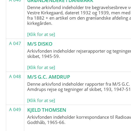
GRØNLÆNDERE I DANMARK
Denne arkivfond indeholder tre begravelsesbreve v
Vestre Kirkegaard, dateret 1932 og 1939, men med
fra 1882 + en artikel om den grønlandske afdeling 
kirkegården.
[Klik for at se]
A 047
M/S DISKO
Arkivfonden indeholder rejserapporter og tegninge
skibet, 1945-59.
[Klik for at se]
A 048
M/S G.C. AMDRUP
Denne arkivfond indeholder rapporter fra M/S G.C.
Amdrups rejse og tegninger af skibet, 193, 1947-51
[Klik for at se]
A 049
KJELD THOMSEN
Arkivfonden indeholder korrespondance til Radioav
Godthåb, 1965-66.