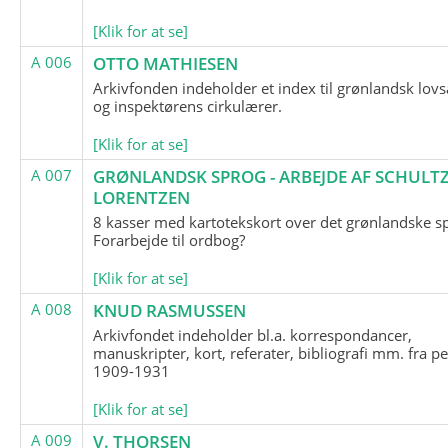
[Klik for at se]
A 006
OTTO MATHIESEN
Arkivfonden indeholder et index til grønlandsk lov
og inspektørens cirkulærer.
[Klik for at se]
A 007
GRØNLANDSK SPROG - ARBEJDE AF SCHULTZ
LORENTZEN
8 kasser med kartotekskort over det grønlandske s
Forarbejde til ordbog?
[Klik for at se]
A 008
KNUD RASMUSSEN
Arkivfondet indeholder bl.a. korrespondancer,
manuskripter, kort, referater, bibliografi mm. fra p
1909-1931
[Klik for at se]
A 009
V. THORSEN