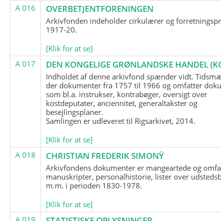
A 016
OVERBETJENTFORENINGEN
Arkivfonden indeholder cirkulærer og forretningspr
1917-20.
[Klik for at se]
A 017
DEN KONGELIGE GRØNLANDSKE HANDEL (K
Indholdet af denne arkivfond spænder vidt. Tidsmæ
der dokumenter fra 1757 til 1966 og omfatter dok
som bl.a. instrukser, kontrabøger, oversigt over
kostdeputater, anciennitet, generaltakster og
besejlingsplaner.
Samlingen er udleveret til Rigsarkivet, 2014.
[Klik for at se]
A 018
CHRISTIAN FREDERIK SIMONŸ
Arkivfondens dokumenter er mangeartede og omfa
manuskripter, personalhistorie, lister over udsteds
m.m. i perioden 1830-1978.
[Klik for at se]
A 019
STATISTISKE OPLYSNINGER