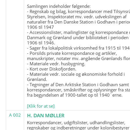
Samlingen indeholder følgende:
- Regnskab og bilag, korrespondancer med Tilsynsr
Styrelsen, Inspektoratet mv. vedr. udvekslingen af
naturalier fra Den Danske Station i Godhavn i perio
1906 til 1947
- Accessionslister, mailinglister og korrespondanc
Danmark og Grønland under biblioteket i perioden 
1906 til 1946.
- Sager fra lokalpolitisk virksomhed fra 1915 til 194
- Porsilds private korrespondance og artikler,
manuskripter, notater mv. angående Grønlands flor
- Materiale vedr. husbygning.
- Kort over Diskofjorden.
- Materiale vedr. sociale og økonomiske forhold i
Grønland.
- Tegninger af Den Arktiske Station i Godhavn samt
korrespondancer, småskrifter og oplysninger fra st
fra begyndelsen af 1900-tallet op til 1940`erne.
[Klik for at se]
A 002
H. DAN MØLLER
Korrespondancer, udgiftslister, udhandlingslister,
regnskaber og indberetninger under kolonibestyrer