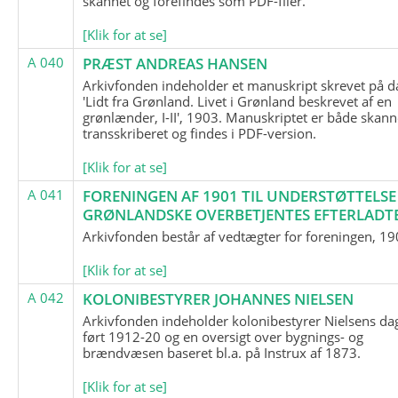
skannet og forefindes som PDF-filer.
[Klik for at se]
A 040
PRÆST ANDREAS HANSEN
Arkivfonden indeholder et manuskript skrevet på d
'Lidt fra Grønland. Livet i Grønland beskrevet af en
grønlænder, I-II', 1903. Manuskriptet er både skann
transskriberet og findes i PDF-version.
[Klik for at se]
A 041
FORENINGEN AF 1901 TIL UNDERSTØTTELSE
GRØNLANDSKE OVERBETJENTES EFTERLADT
Arkivfonden består af vedtægter for foreningen, 19
[Klik for at se]
A 042
KOLONIBESTYRER JOHANNES NIELSEN
Arkivfonden indeholder kolonibestyrer Nielsens d
ført 1912-20 og en oversigt over bygnings- og
brændvæsen baseret bl.a. på Instrux af 1873.
[Klik for at se]