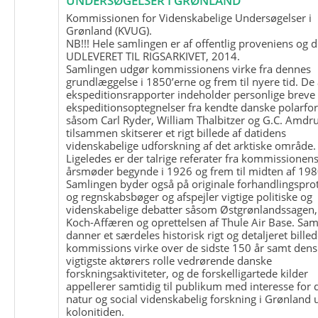
UNDERSØGELSER I GRØNLAND
Kommissionen for Videnskabelige Undersøgelser i
Grønland (KVUG).
NB!!! Hele samlingen er af offentlig proveniens og d
UDLEVERET TIL RIGSARKIVET, 2014.
Samlingen udgør kommissionens virke fra dennes
grundlæggelse i 1850’erne og frem til nyere tid. De
ekspeditionsrapporter indeholder personlige breve
ekspeditionsoptegnelser fra kendte danske polarfo
såsom Carl Ryder, William Thalbitzer og G.C. Amdru
tilsammen skitserer et rigt billede af datidens
videnskabelige udforskning af det arktiske område.
Ligeledes er der talrige referater fra kommissionen
årsmøder begynde i 1926 og frem til midten af 198
Samlingen byder også på originale forhandlingspro
og regnskabsbøger og afspejler vigtige politiske og
videnskabelige debatter såsom Østgrønlandssagen,
Koch-Affæren og oprettelsen af Thule Air Base. Sa
danner et særdeles historisk rigt og detaljeret billed
kommissions virke over de sidste 150 år samt dens
vigtigste aktørers rolle vedrørende danske
forskningsaktiviteter, og de forskelligartede kilder
appellerer samtidig til publikum med interesse for 
natur og social videnskabelig forskning i Grønland
kolonitiden.