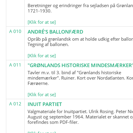
Beretninger og erindringer fra sejladsen på Grønla
1721-1930.
[Klik for at se]
A 010
ANDRÉ'S BALLONFÆRD
Opråb på grønlandsk om at holde udkig efter ballo
Tegning af ballonen.
[Klik for at se]
A 011
"GRØNLANDS HISTORISKE MINDESMÆRKER
Tavler m.v. til 3. bind af "Grønlands historiske
mindemærker". Ruiner. Kort over Nordatlanten. Kor
Færøerne.
[Klik for at se]
A 012
INUIT PARTIET
Valgmateriale for Inuitpartiet. Ulrik Rosing. Peter Ni
August og september 1964. Materialet er skannet o
forefindes som PDF-filer.