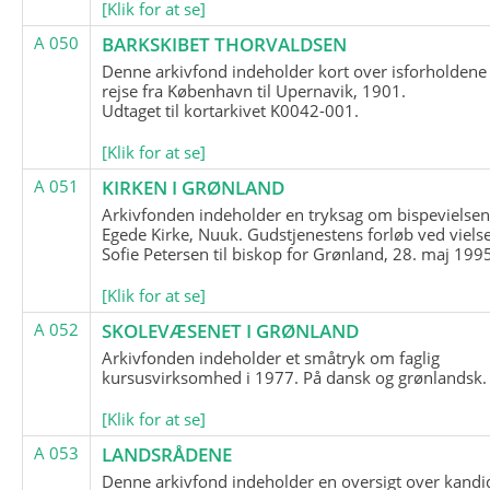
[Klik for at se]
A 050
BARKSKIBET THORVALDSEN
Denne arkivfond indeholder kort over isforholdene
rejse fra København til Upernavik, 1901.
Udtaget til kortarkivet K0042-001.
[Klik for at se]
A 051
KIRKEN I GRØNLAND
Arkivfonden indeholder en tryksag om bispevielsen
Egede Kirke, Nuuk. Gudstjenestens forløb ved viels
Sofie Petersen til biskop for Grønland, 28. maj 199
[Klik for at se]
A 052
SKOLEVÆSENET I GRØNLAND
Arkivfonden indeholder et småtryk om faglig
kursusvirksomhed i 1977. På dansk og grønlandsk.
[Klik for at se]
A 053
LANDSRÅDENE
Denne arkivfond indeholder en oversigt over kandid