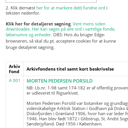
2. Klik dernæst
her for at markere de(t) fundne ord
i
teksten nedenfor.
Klik her for detaljeret søgning
. Vent mens siden
downloades. Her kan søges på alle ord i samtlige fonde,
løbenumre og enheder.
OBS: Hvis du bruger Edge-
browseren, så skal du pt. acceptere cookies for at kunne
bruge detaljeret søgning.
Arkiv
Arkivfondens titel samt kort beskrivelse
Fond
A 001
MORTEN PEDERSEN PORSILD
NB: Lb.nr. 1-98 samt 174-182 er af offentlig prove
er udleveret til Rigsarkivet.
Morten Pedersen Porsild var botaniker og grundla
videnskabelige Arktisk Station i Godhavn på Disko 
Diskofjorden i Grønland 1906, hvor han var leder fr
1946. Han blev født 1872 i Glibstrup, St. Andst Sogn
Sønderjylland. Død 1956 i København.