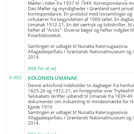
Møller i tiden fra 1937 til 1949. Korrespondance m
Dan Møller og myndigheder i Grønland samt privat
korrespondance. En protokol med lovsamlinger og
cirkulærer fra begyndelsen af 1900-tallet. En dagbo
Umanak 1912-21. En del særtryk og tidsskrifter, bl.
hefter af "Arctic". Diverse bøger og hefter indgået ti
Polarbiblioteket.
Samlingen er udtaget til Nunatta Katersugaasivia
Allagaateqarfialu / Grønlands Nationalmuseum og A
2014.
[Klik for at se]
A 003
KOLONIEN UMANAK
Denne arkivfond indeholder to dagbøger fra henhol
1825-26 og 1912-21, en fortegnelse over Trykkefri
Selskabets skrifter udsendt til Umanak fra 1839-49
dokumenter om indsamling til mindesmærke for H
Egede 1919.
Samlingen er udtaget til Nunatta Katersugaasivia
Allagaateqarfialu / Grønlands Nationalmuseum og A
2014.