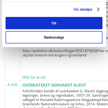
og Marius Jensen som medlem. Marius Jensens da
befinder sig i Militärhistorisches Museum i Dresde
Vis detaljer
(Tyskland). Kopierne af Friedrich Littmanns erindrin
klausuleret iht. aftalen med giveren og Franz Seling
Kontakt venligst Arktisk Instituts ledelse i forbinde
Ok
brugen af materialet til studie- og forskningsmæssi
formål.
Nedenunder findes et link til en presseartikel vedr
Nødvendige
historien om Nordøstgrønlands Slædepatrulje:
http://politiken.dk/kultur/boger/ECE1475638/her-e
skjulte-historie-om-krigen-i-groenland/
[Klik for at se]
A 039
OVERKATEKET GERHARDT KLEIST
Arkivfonden består af overkateket G. Kleists dagbog
tegninger, breve og regnskaber, 1907-29. Samlinge
udtaget til Nunatta Katersugaasivia Allagaateqarfial
Grønlands Nationalmuseum og Arkiv, 2014. Materia