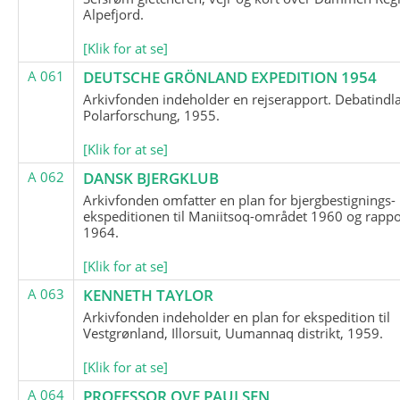
Alpefjord.
[Klik for at se]
A 061
DEUTSCHE GRÖNLAND EXPEDITION 1954
Arkivfonden indeholder en rejserapport. Debatindl
Polarforschung, 1955.
[Klik for at se]
A 062
DANSK BJERGKLUB
Arkivfonden omfatter en plan for bjergbestignings-
ekspeditionen til Maniitsoq-området 1960 og rappo
1964.
[Klik for at se]
A 063
KENNETH TAYLOR
Arkivfonden indeholder en plan for ekspedition til
Vestgrønland, Illorsuit, Uumannaq distrikt, 1959.
[Klik for at se]
A 064
PROFESSOR OVE PAULSEN