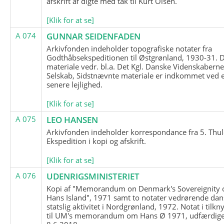
afskrift af digte med tak til Kurt Olsen.
[Klik for at se]
A 074
GUNNAR SEIDENFADEN
Arkivfonden indeholder topografiske notater fra
Godthåbsekspeditionen til Østgrønland, 1930-31.
materiale vedr. bl.a. Det Kgl. Danske Videnskabern
Selskab, Sidstnævnte materiale er indkommet ved 
senere lejlighed.
[Klik for at se]
A 075
LEO HANSEN
Arkivfonden indeholder korrespondance fra 5. Thul
Ekspedition i kopi og afskrift.
[Klik for at se]
A 076
UDENRIGSMINISTERIET
Kopi af "Memorandum on Denmark's Sovereignity 
Hans Island", 1971 samt to notater vedrørende dan
statslig aktivitet i Nordgrønland, 1972. Notat i tilkn
til UM's memorandum om Hans Ø 1971, udfærdige