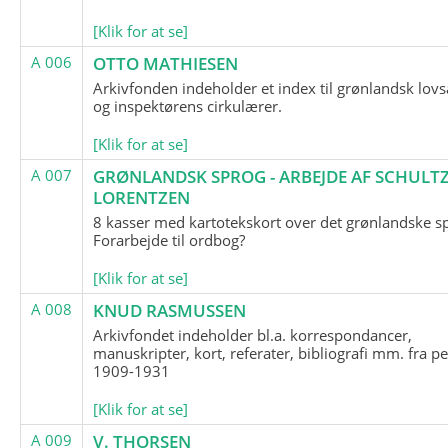
[Klik for at se]
A 006
OTTO MATHIESEN
Arkivfonden indeholder et index til grønlandsk lov
og inspektørens cirkulærer.
[Klik for at se]
A 007
GRØNLANDSK SPROG - ARBEJDE AF SCHULTZ
LORENTZEN
8 kasser med kartotekskort over det grønlandske s
Forarbejde til ordbog?
[Klik for at se]
A 008
KNUD RASMUSSEN
Arkivfondet indeholder bl.a. korrespondancer,
manuskripter, kort, referater, bibliografi mm. fra p
1909-1931
[Klik for at se]
A 009
V. THORSEN