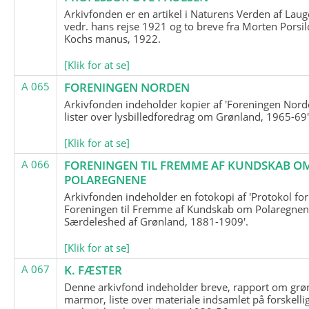
Arkivfonden er en artikel i Naturens Verden af Lau
vedr. hans rejse 1921 og to breve fra Morten Porsil
Kochs manus, 1922.
[Klik for at se]
A 065
FORENINGEN NORDEN
Arkivfonden indeholder kopier af 'Foreningen Nor
lister over lysbilledforedrag om Grønland, 1965-69'
[Klik for at se]
A 066
FORENINGEN TIL FREMME AF KUNDSKAB O
POLAREGNENE
Arkivfonden indeholder en fotokopi af 'Protokol for
Foreningen til Fremme af Kundskab om Polaregnene
Særdeleshed af Grønland, 1881-1909'.
[Klik for at se]
A 067
K. FÆSTER
Denne arkivfond indeholder breve, rapport om grø
marmor, liste over materiale indsamlet på forskelli