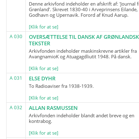
Denne arkivfond indeholder en afskrift af: 'Journal f
Grønland'. Skrevet 1830-40 i Arveprinsens Eilande,
Godhavn og Upernavik. Forord af Knud Aarup.
[Klik for at se]
A 030
OVERSÆTTELSE TIL DANSK AF GRØNLANDSK
TEKSTER
Arkivfonden indeholder maskinskrevne artikler fra
AvangnamioK og Atuagagdliutit 1948. På dansk.
[Klik for at se]
A 031
ELSE DYHR
To Radioaviser fra 1938-1939.
[Klik for at se]
A 032
ALLAN RASMUSSEN
Arkivfonden indeholder blandt andet breve og en
kontrabog.
[Klik for at se]