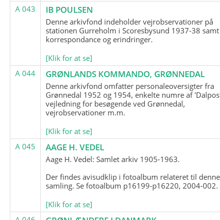
A 043
IB POULSEN
Denne arkivfond indeholder vejrobservationer på
stationen Gurreholm i Scoresbysund 1937-38 samt
korrespondance og erindringer.
[Klik for at se]
A 044
GRØNLANDS KOMMANDO, GRØNNEDAL
Denne arkivfond omfatter personaleoversigter fra
Grønnedal 1952 og 1954, enkelte numre af 'Dalpost
vejledning for besøgende ved Grønnedal,
vejrobservationer m.m.
[Klik for at se]
A 045
AAGE H. VEDEL
Aage H. Vedel: Samlet arkiv 1905-1963.
Der findes avisudklip i fotoalbum relateret til denn
samling. Se fotoalbum p16199-p16220, 2004-002.
[Klik for at se]
A 046