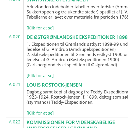
Arkivfonden indeholder tabeller over fødsler (Amma
Sukkertoppen og tre ukendte steder) opstillet af J. V
Tabellerne er lavet over materiale fra perioden 17
[Klik for at se]
A 020
DE ØSTGRØNLANDSKE EKSPEDITIONER 1898 
1. Ekspeditionen til Grønlands østkyst 1898-99 und
ledelse af G. Amdrup (Amdrupekspeditionen)
2. Skibsekspeditionen til Grønlands østkyst 1900 u
ledelse af G. Amdrup (Kystekspeditionen 1900)
(Carlsbergfondets ekspedition til Østgrønland).
[Klik for at se]
A 021
LOUIS ROSTOCK-JENSEN
Dagbog samt kopi af dagbog fra Teddy-Ekspedition
1923-1924. Rostock-Jensen, f. 1899, deltog som søl
(styrmand) i Teddy-Ekspeditionen.
[Klik for at se]
A 022
KOMMISSIONEN FOR VIDENSKABELIGE