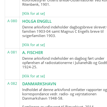
Ritenbenk, 1901.
[Klik for at se]
A 080
HOLGA ENGELL
Denne arkivfond indeholder dagbogsbreve skrevet t
familien 1903-04 samt Magnus C Engells breve til
svigerfamilien 1903.
[Klik for at se]
A 081
A. FISCHER
Denne arkivfond indeholder en dagbog ført under
opførelsen af radiostationerne i Julianehåb og Godt
1924-25.
[Klik for at se]
A 082
DANMARKSHAVN
Indholdet af denne arkivfond omfatter rapporter o
korrespondance vedr. radio- og vejrstationen
Danmarkshavn 1948-58.
Samlingen er udleveret til Rigsarkivet, 2014.