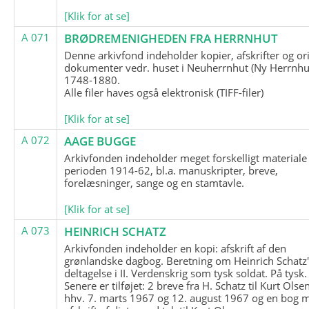
[Klik for at se]
A 071
BRØDREMENIGHEDEN FRA HERRNHUT
Denne arkivfond indeholder kopier, afskrifter og or
dokumenter vedr. huset i Neuherrnhut (Ny Herrnhut
1748-1880.
Alle filer haves også elektronisk (TIFF-filer)
[Klik for at se]
A 072
AAGE BUGGE
Arkivfonden indeholder meget forskelligt materiale 
perioden 1914-62, bl.a. manuskripter, breve,
forelæsninger, sange og en stamtavle.
[Klik for at se]
A 073
HEINRICH SCHATZ
Arkivfonden indeholder en kopi: afskrift af den
grønlandske dagbog. Beretning om Heinrich Schatz
deltagelse i II. Verdenskrig som tysk soldat. På tysk.
Senere er tilføjet: 2 breve fra H. Schatz til Kurt Olsen
hhv. 7. marts 1967 og 12. august 1967 og en bog 