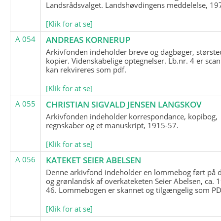
Landsrådsvalget. Landshøvdingens meddelelse, 19
[Klik for at se]
A 054
ANDREAS KORNERUP
Arkivfonden indeholder breve og dagbøger, største
kopier. Videnskabelige optegnelser. Lb.nr. 4 er sca
kan rekvireres som pdf.
[Klik for at se]
A 055
CHRISTIAN SIGVALD JENSEN LANGSKOV
Arkivfonden indeholder korrespondance, kopibog,
regnskaber og et manuskript, 1915-57.
[Klik for at se]
A 056
KATEKET SEIER ABELSEN
Denne arkivfond indeholder en lommebog ført på 
og grønlandsk af overkateketen Seier Abelsen, ca. 
46. Lommebogen er skannet og tilgængelig som PDF
[Klik for at se]