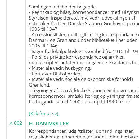
Samlingen indeholder følgende:
- Regnskab og bilag, korrespondancer med Tilsynsr
Styrelsen, Inspektoratet mv. vedr. udvekslingen af
naturalier fra Den Danske Station i Godhavn i perio
1906 til 1947
- Accessionslister, mailinglister og korrespondanc
Danmark og Grønland under biblioteket i perioden 
1906 til 1946.
- Sager fra lokalpolitisk virksomhed fra 1915 til 194
- Porsilds private korrespondance og artikler,
manuskripter, notater mv. angående Grønlands flor
- Materiale vedr. husbygning.
- Kort over Diskofjorden.
- Materiale vedr. sociale og økonomiske forhold i
Grønland.
- Tegninger af Den Arktiske Station i Godhavn samt
korrespondancer, småskrifter og oplysninger fra st
fra begyndelsen af 1900-tallet op til 1940`erne.
[Klik for at se]
A 002
H. DAN MØLLER
Korrespondancer, udgiftslister, udhandlingslister,
regnskaber og indberetninger under kolonibestyrer