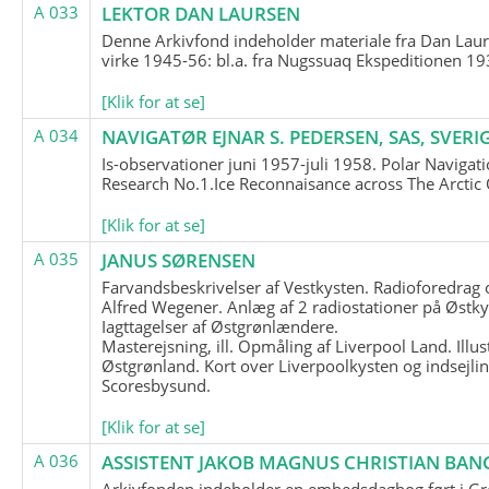
A 033
LEKTOR DAN LAURSEN
Denne Arkivfond indeholder materiale fra Dan Lau
virke 1945-56: bl.a. fra Nugssuaq Ekspeditionen 19
[Klik for at se]
A 034
NAVIGATØR EJNAR S. PEDERSEN, SAS, SVERI
Is-observationer juni 1957-juli 1958. Polar Navigat
Research No.1.Ice Reconnaisance across The Arctic
[Klik for at se]
A 035
JANUS SØRENSEN
Farvandsbeskrivelser af Vestkysten. Radioforedrag
Alfred Wegener. Anlæg af 2 radiostationer på Østky
Iagttagelser af Østgrønlændere.
Masterejsning, ill. Opmåling af Liverpool Land. Illus
Østgrønland. Kort over Liverpoolkysten og indsejlin
Scoresbysund.
[Klik for at se]
A 036
ASSISTENT JAKOB MAGNUS CHRISTIAN BAN
Arkivfonden indeholder en embedsdagbog ført i G