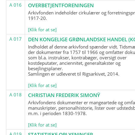
A 016
OVERBETJENTFORENINGEN
Arkivfonden indeholder cirkulærer og forretningspr
1917-20.
[Klik for at se]
A 017
DEN KONGELIGE GRØNLANDSKE HANDEL (K
Indholdet af denne arkivfond spænder vidt. Tidsmæ
der dokumenter fra 1757 til 1966 og omfatter dok
som bl.a. instrukser, kontrabøger, oversigt over
kostdeputater, anciennitet, generaltakster og
besejlingsplaner.
Samlingen er udleveret til Rigsarkivet, 2014.
[Klik for at se]
A 018
CHRISTIAN FREDERIK SIMONŸ
Arkivfondens dokumenter er mangeartede og omfa
manuskripter, personalhistorie, lister over udsteds
m.m. i perioden 1830-1978.
[Klik for at se]
A 019
STATISTISKE OPLYSNINGER