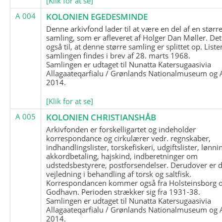
[Klik for at se]
A 004
KOLONIEN EGEDESMINDE
Denne arkivfond lader til at være en del af en størr
samling, som er afleveret af Holger Dan Møller. Det
også til, at denne større samling er splittet op. List
samlingen findes i brev af 28. marts 1968.
Samlingen er udtaget til Nunatta Katersugaasivia
Allagaateqarfialu / Grønlands Nationalmuseum og A
2014.
[Klik for at se]
A 005
KOLONIEN CHRISTIANSHÅB
Arkivfonden er forskelligartet og indeholder
korrespondance og cirkulærer vedr. regnskaber,
indhandlingslister, torskefiskeri, udgiftslister, lønni
akkordbetaling, hajskind, indberetninger om
udstedsbestyrere, postforsendelser. Derudover er 
vejledning i behandling af torsk og saltfisk.
Korrespondancen kommer også fra Holsteinsborg 
Godhavn. Perioden strækker sig fra 1931-38.
Samlingen er udtaget til Nunatta Katersugaasivia
Allagaateqarfialu / Grønlands Nationalmuseum og A
2014.