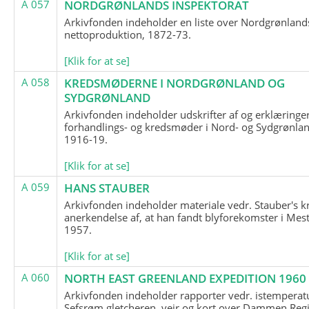
A 057
NORDGRØNLANDS INSPEKTORAT
Arkivfonden indeholder en liste over Nordgrønland
nettoproduktion, 1872-73.
[Klik for at se]
A 058
KREDSMØDERNE I NORDGRØNLAND OG
SYDGRØNLAND
Arkivfonden indeholder udskrifter af og erklæringer
forhandlings- og kredsmøder i Nord- og Sydgrønlan
1916-19.
[Klik for at se]
A 059
HANS STAUBER
Arkivfonden indeholder materiale vedr. Stauber's k
anerkendelse af, at han fandt blyforekomster i Mest
1957.
[Klik for at se]
A 060
NORTH EAST GREENLAND EXPEDITION 1960
Arkivfonden indeholder rapporter vedr. istemperatu
Sefsrøm gletcheren, vejr og kort over Dammen Reg