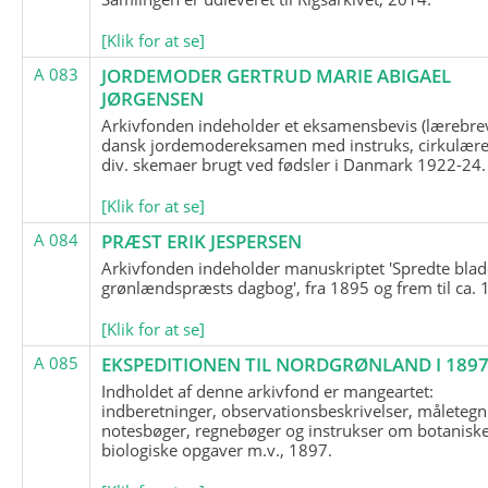
[Klik for at se]
A 083
JORDEMODER GERTRUD MARIE ABIGAEL
JØRGENSEN
Arkivfonden indeholder et eksamensbevis (lærebre
dansk jordemodereksamen med instruks, cirkulære
div. skemaer brugt ved fødsler i Danmark 1922-24.
[Klik for at se]
A 084
PRÆST ERIK JESPERSEN
Arkivfonden indeholder manuskriptet 'Spredte blad
grønlændspræsts dagbog', fra 1895 og frem til ca. 
[Klik for at se]
A 085
EKSPEDITIONEN TIL NORDGRØNLAND I 189
Indholdet af denne arkivfond er mangeartet:
indberetninger, observationsbeskrivelser, måletegn
notesbøger, regnebøger og instrukser om botanisk
biologiske opgaver m.v., 1897.