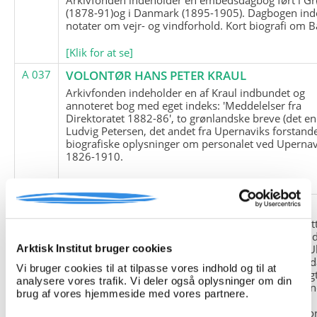
(1878-91)og i Danmark (1895-1905). Dagbogen ind
notater om vejr- og vindforhold. Kort biografi om B
[Klik for at se]
A 037
VOLONTØR HANS PETER KRAUL
Arkivfonden indeholder en af Kraul indbundet og
annoteret bog med eget indeks: 'Meddelelser fra
Direktoratet 1882-86', to grønlandske breve (det en
Ludvig Petersen, det andet fra Upernaviks forstand
biografiske oplysninger om personalet ved Upernav
1826-1910.
[Klik for at se]
A 038
FRIEDRICH LITTMANN
Denne arkivfond indeholder en kopi af Friedrich Li
upublicerede erindringer. Originalen befinder sig i 
tyske historiker Franz Selingers privatarkiv i byen U
Arktisk Institut bruger cookies
Tyskland. Friedrich Littmann var en af de tyske sold
Vi bruger cookies til at tilpasse vores indhold og til at
der var med i vejrstationen "Holzauge" i Hansa Bugt
analysere vores trafik. Vi deler også oplysninger om din
Nordøstgrønland under Anden Verdenskrig. Statio
brug af vores hjemmeside med vores partnere.
"Holzauge" blev opdaget af Nordøstgrønlands
Slædepatrulje med Eli Knudsen som medlem og ko