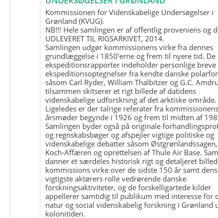
UNDERSØGELSER I GRØNLAND
Kommissionen for Videnskabelige Undersøgelser i
Grønland (KVUG).
NB!!! Hele samlingen er af offentlig proveniens og d
UDLEVERET TIL RIGSARKIVET, 2014.
Samlingen udgør kommissionens virke fra dennes
grundlæggelse i 1850’erne og frem til nyere tid. De
ekspeditionsrapporter indeholder personlige breve
ekspeditionsoptegnelser fra kendte danske polarfo
såsom Carl Ryder, William Thalbitzer og G.C. Amdru
tilsammen skitserer et rigt billede af datidens
videnskabelige udforskning af det arktiske område.
Ligeledes er der talrige referater fra kommissionen
årsmøder begynde i 1926 og frem til midten af 198
Samlingen byder også på originale forhandlingspro
og regnskabsbøger og afspejler vigtige politiske og
videnskabelige debatter såsom Østgrønlandssagen,
Koch-Affæren og oprettelsen af Thule Air Base. Sa
danner et særdeles historisk rigt og detaljeret billed
kommissions virke over de sidste 150 år samt dens
vigtigste aktørers rolle vedrørende danske
forskningsaktiviteter, og de forskelligartede kilder
appellerer samtidig til publikum med interesse for 
natur og social videnskabelig forskning i Grønland
kolonitiden.