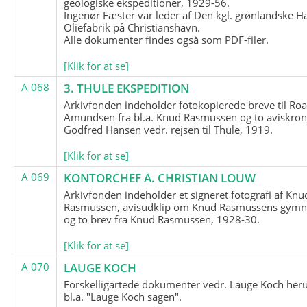
geologiske ekspeditioner, 1929-56.
Ingenør Fæster var leder af Den kgl. grønlandske H
Oliefabrik på Christianshavn.
Alle dokumenter findes også som PDF-filer.
[Klik for at se]
A 068
3. THULE EKSPEDITION
Arkivfonden indeholder fotokopierede breve til Roa
Amundsen fra bl.a. Knud Rasmussen og to aviskron
Godfred Hansen vedr. rejsen til Thule, 1919.
[Klik for at se]
A 069
KONTORCHEF A. CHRISTIAN LOUW
Arkivfonden indeholder et signeret fotografi af Knu
Rasmussen, avisudklip om Knud Rasmussens gymna
og to brev fra Knud Rasmussen, 1928-30.
[Klik for at se]
A 070
LAUGE KOCH
Forskelligartede dokumenter vedr. Lauge Koch her
bl.a. "Lauge Koch sagen".