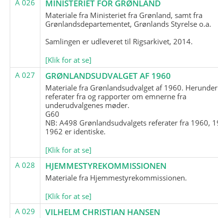
A 026
MINISTERIET FOR GRØNLAND
Materiale fra Ministeriet fra Grønland, samt fra
Grønlandsdepartementet, Grønlands Styrelse o.a.
Samlingen er udleveret til Rigsarkivet, 2014.
[Klik for at se]
A 027
GRØNLANDSUDVALGET AF 1960
Materiale fra Grønlandsudvalget af 1960. Herunder
referater fra og rapporter om emnerne fra
underudvalgenes møder.
G60
NB: A498 Grønlandsudvalgets referater fra 1960, 1
1962 er identiske.
[Klik for at se]
A 028
HJEMMESTYREKOMMISSIONEN
Materiale fra Hjemmestyrekommissionen.
[Klik for at se]
A 029
VILHELM CHRISTIAN HANSEN