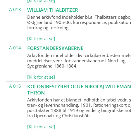
[Klik for at se]
A 013
WILLIAM THALBITZER
Denne arkivfond indeholder bl.a. Thalbitzers dagbo
Østgrønland 1905-06, korrespondance, publikation
fordrag og forskning.
[Klik for at se]
A 014
FORSTANDERSKABERNE
Arkivfonden indeholder div. cirkulærer,bestemmels
meddelelser vedr. forstanderskaberne i Nord- og
Sydgrønland 1860-1884.
[Klik for at se]
A 015
KOLONIBESTYRER OLUF NIKOLAJ WILLEMA
THRON
Arkivfonden har et blandet indhold: en tabel vedr.
tran- og leverindhandling, 1901. Rationeringskort o
posttakster 1888 til 1919 og endelig biografiske no
fra Upernavik og Christianshåb.
[Klik for at se]