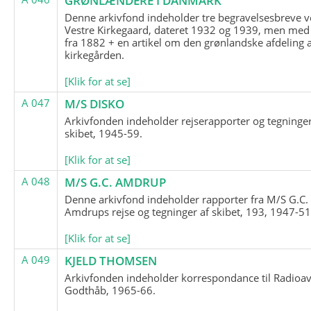
GRØNLÆNDERE I DANMARK
Denne arkivfond indeholder tre begravelsesbreve v
Vestre Kirkegaard, dateret 1932 og 1939, men med
fra 1882 + en artikel om den grønlandske afdeling 
kirkegården.
[Klik for at se]
A 047
M/S DISKO
Arkivfonden indeholder rejserapporter og tegninge
skibet, 1945-59.
[Klik for at se]
A 048
M/S G.C. AMDRUP
Denne arkivfond indeholder rapporter fra M/S G.C.
Amdrups rejse og tegninger af skibet, 193, 1947-51
[Klik for at se]
A 049
KJELD THOMSEN
Arkivfonden indeholder korrespondance til Radioav
Godthåb, 1965-66.