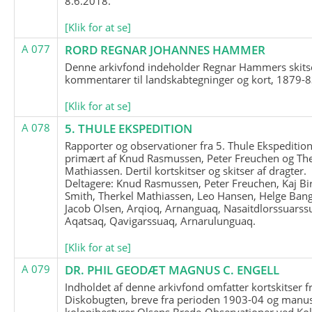
8.6.2018.
[Klik for at se]
A 077
RORD REGNAR JOHANNES HAMMER
Denne arkivfond indeholder Regnar Hammers skits
kommentarer til landskabtegninger og kort, 1879-8
[Klik for at se]
A 078
5. THULE EKSPEDITION
Rapporter og observationer fra 5. Thule Ekspedition
primært af Knud Rasmussen, Peter Freuchen og The
Mathiassen. Dertil kortskitser og skitser af dragter.
Deltagere: Knud Rasmussen, Peter Freuchen, Kaj Bir
Smith, Therkel Mathiassen, Leo Hansen, Helge Bang
Jacob Olsen, Arqioq, Arnanguaq, Nasaitdlorssuarss
Aqatsaq, Qavigarssuaq, Arnarulunguaq.
[Klik for at se]
A 079
DR. PHIL GEODÆT MAGNUS C. ENGELL
Indholdet af denne arkivfond omfatter kortskitser f
Diskobugten, breve fra perioden 1903-04 og manus
kolonibestyrer Olsens Brede-Observationer ved Ko