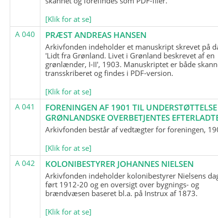
skannet og forefindes som PDF-filer.
[Klik for at se]
A 040
PRÆST ANDREAS HANSEN
Arkivfonden indeholder et manuskript skrevet på d
'Lidt fra Grønland. Livet i Grønland beskrevet af en
grønlænder, I-II', 1903. Manuskriptet er både skann
transskriberet og findes i PDF-version.
[Klik for at se]
A 041
FORENINGEN AF 1901 TIL UNDERSTØTTELSE
GRØNLANDSKE OVERBETJENTES EFTERLADT
Arkivfonden består af vedtægter for foreningen, 19
[Klik for at se]
A 042
KOLONIBESTYRER JOHANNES NIELSEN
Arkivfonden indeholder kolonibestyrer Nielsens d
ført 1912-20 og en oversigt over bygnings- og
brændvæsen baseret bl.a. på Instrux af 1873.
[Klik for at se]