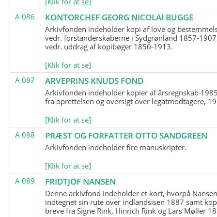
[Klik for at se]
A 086
KONTORCHEF GEORG NICOLAI BUGGE
Arkivfonden indeholder kopi af love og bestemmel
vedr. forstanderskaberne i Sydgrønland 1857-1907
vedr. uddrag af kopibøger 1850-1913.
[Klik for at se]
A 087
ARVEPRINS KNUDS FOND
Arkivfonden indeholder kopier af årsregnskab 1985
fra oprettelsen og oversigt over legatmodtagere, 1
[Klik for at se]
A 088
PRÆST OG FORFATTER OTTO SANDGREEN
Arkivfonden indeholder fire manuskripter.
[Klik for at se]
A 089
FRIDTJOF NANSEN
Denne arkivfond indeholder et kort, hvorpå Nansen
indtegnet sin rute over indlandsisen 1887 samt kop
breve fra Signe Rink, Hinrich Rink og Lars Møller 1