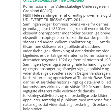
UNDERSØGELSER I GRØNLAND
Kommissionen for Videnskabelige Undersøgelser i
Grønland (KVUG).
NB!!! Hele samlingen er af offentlig proveniens og d
UDLEVERET TIL RIGSARKIVET, 2014.
Samlingen udgør kommissionens virke fra dennes
grundlæggelse i 1850’erne og frem til nyere tid. De
ekspeditionsrapporter indeholder personlige breve
ekspeditionsoptegnelser fra kendte danske polarfo
såsom Carl Ryder, William Thalbitzer og G.C. Amdru
tilsammen skitserer et rigt billede af datidens
videnskabelige udforskning af det arktiske område.
Ligeledes er der talrige referater fra kommissionen
årsmøder begynde i 1926 og frem til midten af 198
Samlingen byder også på originale forhandlingspro
og regnskabsbøger og afspejler vigtige politiske og
videnskabelige debatter såsom Østgrønlandssagen,
Koch-Affæren og oprettelsen af Thule Air Base. Sa
danner et særdeles historisk rigt og detaljeret billed
kommissions virke over de sidste 150 år samt dens
vigtigste aktørers rolle vedrørende danske
forskningsaktiviteter, og de forskelligartede kilder
appellerer samtidig til publikum med interesse for 
natur og social videnskabelig forskning i Grønland
kolonitiden.