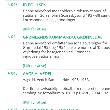
A 043
IB POULSEN
Denne arkivfond indeholder vejrobservationer på
stationen Gurreholm i Scoresbysund 1937-38 samt
korrespondance og erindringer.
[Klik for at se]
A 044
GRØNLANDS KOMMANDO, GRØNNEDAL
Denne arkivfond omfatter personaleoversigter fra
Grønnedal 1952 og 1954, enkelte numre af 'Dalpost
vejledning for besøgende ved Grønnedal,
vejrobservationer m.m.
[Klik for at se]
A 045
AAGE H. VEDEL
Aage H. Vedel: Samlet arkiv 1905-1963.
Der findes avisudklip i fotoalbum relateret til denn
samling. Se fotoalbum p16199-p16220, 2004-002.
[Klik for at se]
A 046