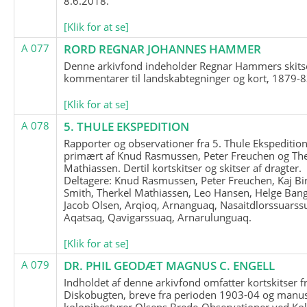
8.6.2018.
[Klik for at se]
A 077
RORD REGNAR JOHANNES HAMMER
Denne arkivfond indeholder Regnar Hammers skits
kommentarer til landskabtegninger og kort, 1879-8
[Klik for at se]
A 078
5. THULE EKSPEDITION
Rapporter og observationer fra 5. Thule Ekspedition
primært af Knud Rasmussen, Peter Freuchen og The
Mathiassen. Dertil kortskitser og skitser af dragter.
Deltagere: Knud Rasmussen, Peter Freuchen, Kaj Bir
Smith, Therkel Mathiassen, Leo Hansen, Helge Bang
Jacob Olsen, Arqioq, Arnanguaq, Nasaitdlorssuarss
Aqatsaq, Qavigarssuaq, Arnarulunguaq.
[Klik for at se]
A 079
DR. PHIL GEODÆT MAGNUS C. ENGELL
Indholdet af denne arkivfond omfatter kortskitser f
Diskobugten, breve fra perioden 1903-04 og manus
kolonibestyrer Olsens Brede-Observationer ved Ko