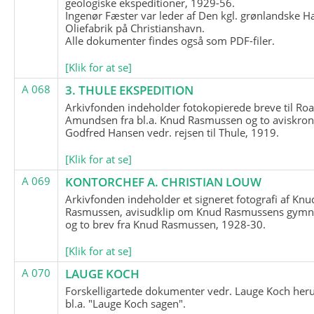
geologiske ekspeditioner, 1929-56.
Ingenør Fæster var leder af Den kgl. grønlandske H
Oliefabrik på Christianshavn.
Alle dokumenter findes også som PDF-filer.
[Klik for at se]
A 068
3. THULE EKSPEDITION
Arkivfonden indeholder fotokopierede breve til Roa
Amundsen fra bl.a. Knud Rasmussen og to aviskron
Godfred Hansen vedr. rejsen til Thule, 1919.
[Klik for at se]
A 069
KONTORCHEF A. CHRISTIAN LOUW
Arkivfonden indeholder et signeret fotografi af Knu
Rasmussen, avisudklip om Knud Rasmussens gymna
og to brev fra Knud Rasmussen, 1928-30.
[Klik for at se]
A 070
LAUGE KOCH
Forskelligartede dokumenter vedr. Lauge Koch her
bl.a. "Lauge Koch sagen".