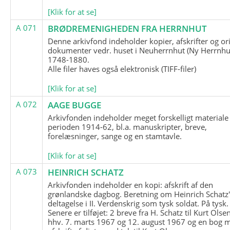
[Klik for at se]
A 071
BRØDREMENIGHEDEN FRA HERRNHUT
Denne arkivfond indeholder kopier, afskrifter og or
dokumenter vedr. huset i Neuherrnhut (Ny Herrnhut
1748-1880.
Alle filer haves også elektronisk (TIFF-filer)
[Klik for at se]
A 072
AAGE BUGGE
Arkivfonden indeholder meget forskelligt materiale 
perioden 1914-62, bl.a. manuskripter, breve,
forelæsninger, sange og en stamtavle.
[Klik for at se]
A 073
HEINRICH SCHATZ
Arkivfonden indeholder en kopi: afskrift af den
grønlandske dagbog. Beretning om Heinrich Schatz
deltagelse i II. Verdenskrig som tysk soldat. På tysk.
Senere er tilføjet: 2 breve fra H. Schatz til Kurt Olsen
hhv. 7. marts 1967 og 12. august 1967 og en bog 