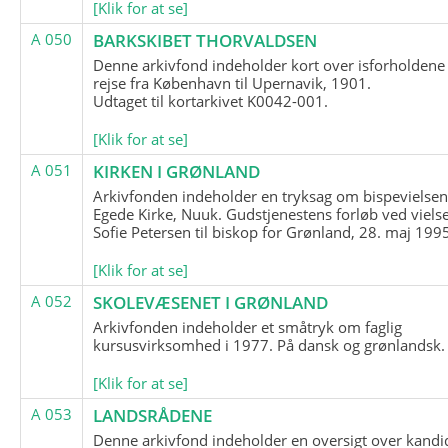
[Klik for at se]
A 050
BARKSKIBET THORVALDSEN
Denne arkivfond indeholder kort over isforholdene
rejse fra København til Upernavik, 1901.
Udtaget til kortarkivet K0042-001.
[Klik for at se]
A 051
KIRKEN I GRØNLAND
Arkivfonden indeholder en tryksag om bispevielsen
Egede Kirke, Nuuk. Gudstjenestens forløb ved viels
Sofie Petersen til biskop for Grønland, 28. maj 199
[Klik for at se]
A 052
SKOLEVÆSENET I GRØNLAND
Arkivfonden indeholder et småtryk om faglig
kursusvirksomhed i 1977. På dansk og grønlandsk.
[Klik for at se]
A 053
LANDSRÅDENE
Denne arkivfond indeholder en oversigt over kandid