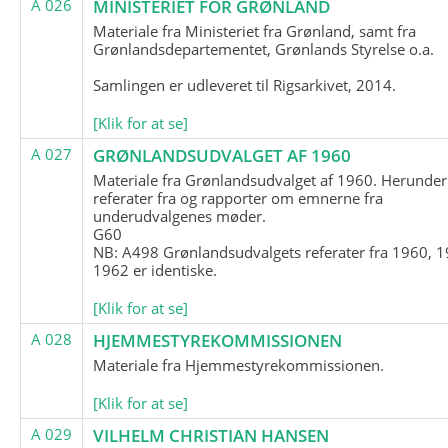
A 026
MINISTERIET FOR GRØNLAND
Materiale fra Ministeriet fra Grønland, samt fra
Grønlandsdepartementet, Grønlands Styrelse o.a.
Samlingen er udleveret til Rigsarkivet, 2014.
[Klik for at se]
A 027
GRØNLANDSUDVALGET AF 1960
Materiale fra Grønlandsudvalget af 1960. Herunder
referater fra og rapporter om emnerne fra
underudvalgenes møder.
G60
NB: A498 Grønlandsudvalgets referater fra 1960, 1
1962 er identiske.
[Klik for at se]
A 028
HJEMMESTYREKOMMISSIONEN
Materiale fra Hjemmestyrekommissionen.
[Klik for at se]
A 029
VILHELM CHRISTIAN HANSEN