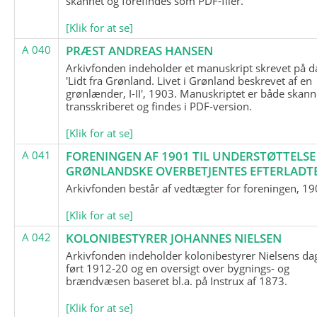
skannet og forefindes som PDF-filer.
[Klik for at se]
A 040
PRÆST ANDREAS HANSEN
Arkivfonden indeholder et manuskript skrevet på d
'Lidt fra Grønland. Livet i Grønland beskrevet af en
grønlænder, I-II', 1903. Manuskriptet er både skann
transskriberet og findes i PDF-version.
[Klik for at se]
A 041
FORENINGEN AF 1901 TIL UNDERSTØTTELSE
GRØNLANDSKE OVERBETJENTES EFTERLADT
Arkivfonden består af vedtægter for foreningen, 19
[Klik for at se]
A 042
KOLONIBESTYRER JOHANNES NIELSEN
Arkivfonden indeholder kolonibestyrer Nielsens d
ført 1912-20 og en oversigt over bygnings- og
brændvæsen baseret bl.a. på Instrux af 1873.
[Klik for at se]