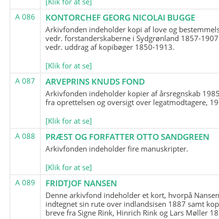
[Klik for at se]
A 086
KONTORCHEF GEORG NICOLAI BUGGE
Arkivfonden indeholder kopi af love og bestemmel
vedr. forstanderskaberne i Sydgrønland 1857-1907
vedr. uddrag af kopibøger 1850-1913.
[Klik for at se]
A 087
ARVEPRINS KNUDS FOND
Arkivfonden indeholder kopier af årsregnskab 1985
fra oprettelsen og oversigt over legatmodtagere, 1
[Klik for at se]
A 088
PRÆST OG FORFATTER OTTO SANDGREEN
Arkivfonden indeholder fire manuskripter.
[Klik for at se]
A 089
FRIDTJOF NANSEN
Denne arkivfond indeholder et kort, hvorpå Nansen
indtegnet sin rute over indlandsisen 1887 samt kop
breve fra Signe Rink, Hinrich Rink og Lars Møller 1