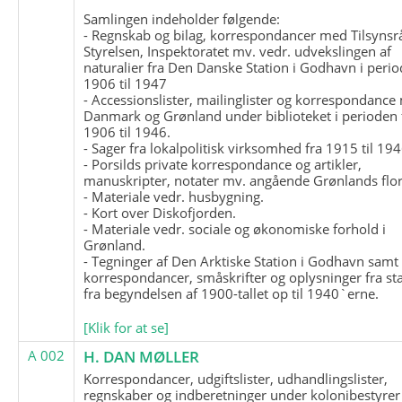
Samlingen indeholder følgende:
- Regnskab og bilag, korrespondancer med Tilsynsr
Styrelsen, Inspektoratet mv. vedr. udvekslingen af
naturalier fra Den Danske Station i Godhavn i perio
1906 til 1947
- Accessionslister, mailinglister og korrespondanc
Danmark og Grønland under biblioteket i perioden 
1906 til 1946.
- Sager fra lokalpolitisk virksomhed fra 1915 til 194
- Porsilds private korrespondance og artikler,
manuskripter, notater mv. angående Grønlands flor
- Materiale vedr. husbygning.
- Kort over Diskofjorden.
- Materiale vedr. sociale og økonomiske forhold i
Grønland.
- Tegninger af Den Arktiske Station i Godhavn samt
korrespondancer, småskrifter og oplysninger fra st
fra begyndelsen af 1900-tallet op til 1940`erne.
[Klik for at se]
A 002
H. DAN MØLLER
Korrespondancer, udgiftslister, udhandlingslister,
regnskaber og indberetninger under kolonibestyrer