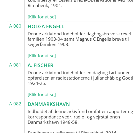
Ritenbenk, 1901.
[Klik for at se]
A 080
HOLGA ENGELL
Denne arkivfond indeholder dagbogsbreve skrevet t
familien 1903-04 samt Magnus C Engells breve til
svigerfamilien 1903.
[Klik for at se]
A 081
A. FISCHER
Denne arkivfond indeholder en dagbog ført under
opførelsen af radiostationerne i Julianehåb og Godt
1924-25.
[Klik for at se]
A 082
DANMARKSHAVN
Indholdet af denne arkivfond omfatter rapporter o
korrespondance vedr. radio- og vejrstationen
Danmarkshavn 1948-58.
Samlingen er udleveret til Rigsarkivet, 2014.