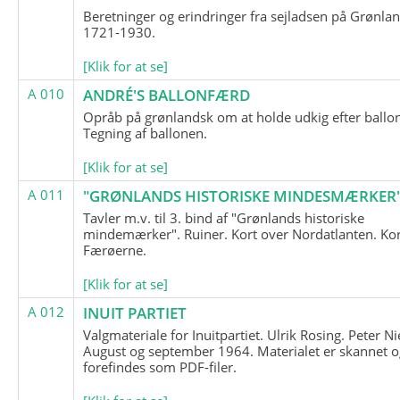
Beretninger og erindringer fra sejladsen på Grønla
1721-1930.
[Klik for at se]
A 010
ANDRÉ'S BALLONFÆRD
Opråb på grønlandsk om at holde udkig efter ballo
Tegning af ballonen.
[Klik for at se]
A 011
"GRØNLANDS HISTORISKE MINDESMÆRKER
Tavler m.v. til 3. bind af "Grønlands historiske
mindemærker". Ruiner. Kort over Nordatlanten. Kor
Færøerne.
[Klik for at se]
A 012
INUIT PARTIET
Valgmateriale for Inuitpartiet. Ulrik Rosing. Peter Ni
August og september 1964. Materialet er skannet o
forefindes som PDF-filer.