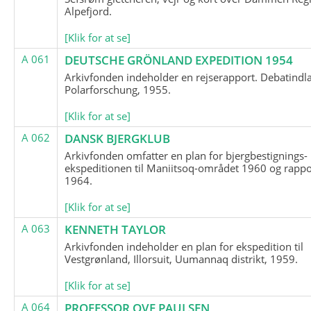
Alpefjord.
[Klik for at se]
A 061
DEUTSCHE GRÖNLAND EXPEDITION 1954
Arkivfonden indeholder en rejserapport. Debatindl
Polarforschung, 1955.
[Klik for at se]
A 062
DANSK BJERGKLUB
Arkivfonden omfatter en plan for bjergbestignings-
ekspeditionen til Maniitsoq-området 1960 og rappo
1964.
[Klik for at se]
A 063
KENNETH TAYLOR
Arkivfonden indeholder en plan for ekspedition til
Vestgrønland, Illorsuit, Uumannaq distrikt, 1959.
[Klik for at se]
A 064
PROFESSOR OVE PAULSEN