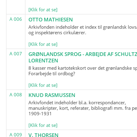
[Klik for at se]
A 006
OTTO MATHIESEN
Arkivfonden indeholder et index til grønlandsk lov
og inspektørens cirkulærer.
[Klik for at se]
A 007
GRØNLANDSK SPROG - ARBEJDE AF SCHULTZ
LORENTZEN
8 kasser med kartotekskort over det grønlandske s
Forarbejde til ordbog?
[Klik for at se]
A 008
KNUD RASMUSSEN
Arkivfondet indeholder bl.a. korrespondancer,
manuskripter, kort, referater, bibliografi mm. fra p
1909-1931
[Klik for at se]
A 009
V. THORSEN