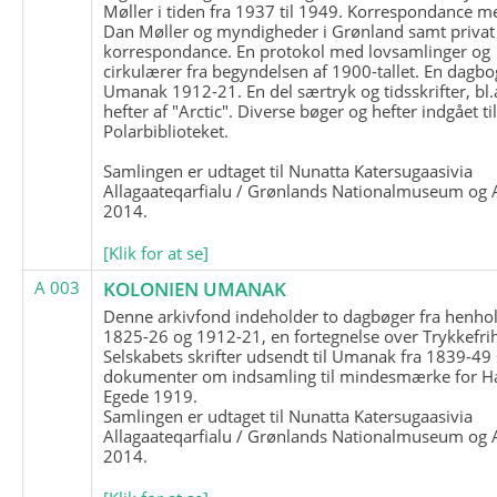
Møller i tiden fra 1937 til 1949. Korrespondance m
Dan Møller og myndigheder i Grønland samt privat
korrespondance. En protokol med lovsamlinger og
cirkulærer fra begyndelsen af 1900-tallet. En dagbo
Umanak 1912-21. En del særtryk og tidsskrifter, bl.
hefter af "Arctic". Diverse bøger og hefter indgået ti
Polarbiblioteket.
Samlingen er udtaget til Nunatta Katersugaasivia
Allagaateqarfialu / Grønlands Nationalmuseum og A
2014.
[Klik for at se]
A 003
KOLONIEN UMANAK
Denne arkivfond indeholder to dagbøger fra henhol
1825-26 og 1912-21, en fortegnelse over Trykkefri
Selskabets skrifter udsendt til Umanak fra 1839-49
dokumenter om indsamling til mindesmærke for H
Egede 1919.
Samlingen er udtaget til Nunatta Katersugaasivia
Allagaateqarfialu / Grønlands Nationalmuseum og A
2014.