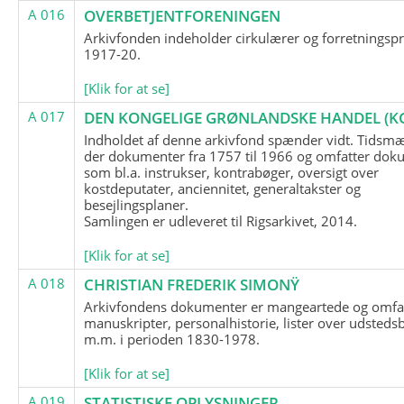
A 016
OVERBETJENTFORENINGEN
Arkivfonden indeholder cirkulærer og forretningspr
1917-20.
[Klik for at se]
A 017
DEN KONGELIGE GRØNLANDSKE HANDEL (K
Indholdet af denne arkivfond spænder vidt. Tidsmæ
der dokumenter fra 1757 til 1966 og omfatter dok
som bl.a. instrukser, kontrabøger, oversigt over
kostdeputater, anciennitet, generaltakster og
besejlingsplaner.
Samlingen er udleveret til Rigsarkivet, 2014.
[Klik for at se]
A 018
CHRISTIAN FREDERIK SIMONŸ
Arkivfondens dokumenter er mangeartede og omfa
manuskripter, personalhistorie, lister over udsteds
m.m. i perioden 1830-1978.
[Klik for at se]
A 019
STATISTISKE OPLYSNINGER