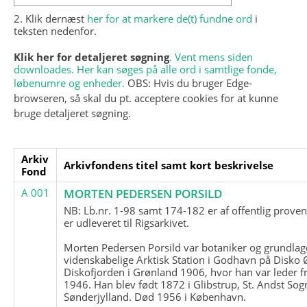
2. Klik dernæst
her for at markere de(t) fundne ord
i
teksten nedenfor.
Klik her for detaljeret søgning
. Vent mens siden
downloades. Her kan søges på alle ord i samtlige fonde,
løbenumre og enheder.
OBS: Hvis du bruger Edge-
browseren, så skal du pt. acceptere cookies for at kunne
bruge detaljeret søgning.
Arkiv
Arkivfondens titel samt kort beskrivelse
Fond
A 001
MORTEN PEDERSEN PORSILD
NB: Lb.nr. 1-98 samt 174-182 er af offentlig prove
er udleveret til Rigsarkivet.
Morten Pedersen Porsild var botaniker og grundla
videnskabelige Arktisk Station i Godhavn på Disko 
Diskofjorden i Grønland 1906, hvor han var leder fr
1946. Han blev født 1872 i Glibstrup, St. Andst Sogn
Sønderjylland. Død 1956 i København.