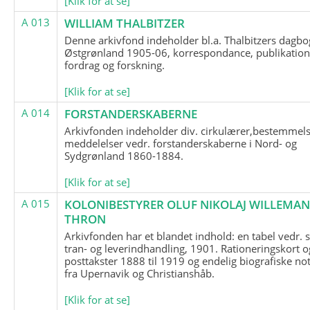
[Klik for at se]
A 013
WILLIAM THALBITZER
Denne arkivfond indeholder bl.a. Thalbitzers dagbo
Østgrønland 1905-06, korrespondance, publikation
fordrag og forskning.
[Klik for at se]
A 014
FORSTANDERSKABERNE
Arkivfonden indeholder div. cirkulærer,bestemmels
meddelelser vedr. forstanderskaberne i Nord- og
Sydgrønland 1860-1884.
[Klik for at se]
A 015
KOLONIBESTYRER OLUF NIKOLAJ WILLEMA
THRON
Arkivfonden har et blandet indhold: en tabel vedr.
tran- og leverindhandling, 1901. Rationeringskort o
posttakster 1888 til 1919 og endelig biografiske no
fra Upernavik og Christianshåb.
[Klik for at se]