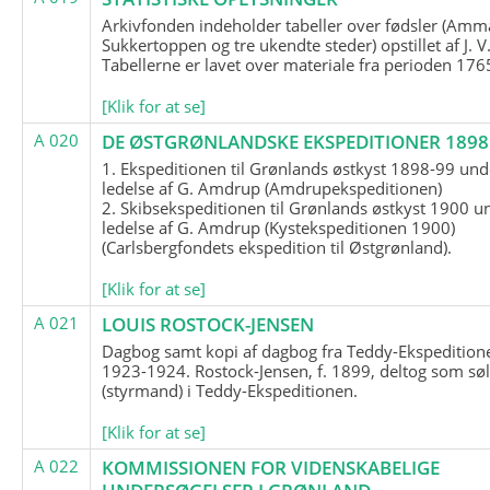
Arkivfonden indeholder tabeller over fødsler (Amma
Sukkertoppen og tre ukendte steder) opstillet af J. V
Tabellerne er lavet over materiale fra perioden 17
[Klik for at se]
A 020
DE ØSTGRØNLANDSKE EKSPEDITIONER 1898 
1. Ekspeditionen til Grønlands østkyst 1898-99 und
ledelse af G. Amdrup (Amdrupekspeditionen)
2. Skibsekspeditionen til Grønlands østkyst 1900 u
ledelse af G. Amdrup (Kystekspeditionen 1900)
(Carlsbergfondets ekspedition til Østgrønland).
[Klik for at se]
A 021
LOUIS ROSTOCK-JENSEN
Dagbog samt kopi af dagbog fra Teddy-Ekspedition
1923-1924. Rostock-Jensen, f. 1899, deltog som søl
(styrmand) i Teddy-Ekspeditionen.
[Klik for at se]
A 022
KOMMISSIONEN FOR VIDENSKABELIGE