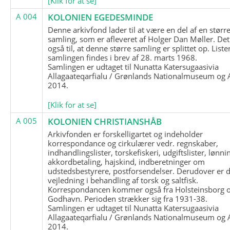
[Klik for at se]
A 004
KOLONIEN EGEDESMINDE
Denne arkivfond lader til at være en del af en størr
samling, som er afleveret af Holger Dan Møller. Det
også til, at denne større samling er splittet op. List
samlingen findes i brev af 28. marts 1968.
Samlingen er udtaget til Nunatta Katersugaasivia
Allagaateqarfialu / Grønlands Nationalmuseum og A
2014.
[Klik for at se]
A 005
KOLONIEN CHRISTIANSHÅB
Arkivfonden er forskelligartet og indeholder
korrespondance og cirkulærer vedr. regnskaber,
indhandlingslister, torskefiskeri, udgiftslister, lønni
akkordbetaling, hajskind, indberetninger om
udstedsbestyrere, postforsendelser. Derudover er 
vejledning i behandling af torsk og saltfisk.
Korrespondancen kommer også fra Holsteinsborg 
Godhavn. Perioden strækker sig fra 1931-38.
Samlingen er udtaget til Nunatta Katersugaasivia
Allagaateqarfialu / Grønlands Nationalmuseum og A
2014.