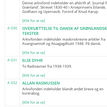
Denne arkivfond indeholder en afskrift af: 'Journal f
Grønland'. Skrevet 1830-40 i Arveprinsens Eilande,
Godhavn og Upernavik. Forord af Knud Aarup.
[Klik for at se]
A 030
OVERSÆTTELSE TIL DANSK AF GRØNLANDSK
TEKSTER
Arkivfonden indeholder maskinskrevne artikler fra
AvangnamioK og Atuagagdliutit 1948. På dansk.
[Klik for at se]
A 031
ELSE DYHR
To Radioaviser fra 1938-1939.
[Klik for at se]
A 032
ALLAN RASMUSSEN
Arkivfonden indeholder blandt andet breve og en
kontrabog.
[Klik for at se]