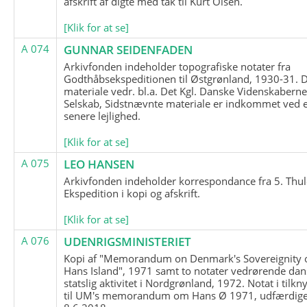
afskrift af digte med tak til Kurt Olsen.
[Klik for at se]
A 074
GUNNAR SEIDENFADEN
Arkivfonden indeholder topografiske notater fra
Godthåbsekspeditionen til Østgrønland, 1930-31.
materiale vedr. bl.a. Det Kgl. Danske Videnskabern
Selskab, Sidstnævnte materiale er indkommet ved 
senere lejlighed.
[Klik for at se]
A 075
LEO HANSEN
Arkivfonden indeholder korrespondance fra 5. Thul
Ekspedition i kopi og afskrift.
[Klik for at se]
A 076
UDENRIGSMINISTERIET
Kopi af "Memorandum on Denmark's Sovereignity 
Hans Island", 1971 samt to notater vedrørende dan
statslig aktivitet i Nordgrønland, 1972. Notat i tilkn
til UM's memorandum om Hans Ø 1971, udfærdige