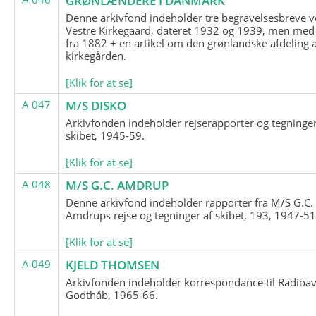
GRØNLÆNDERE I DANMARK
Denne arkivfond indeholder tre begravelsesbreve v
Vestre Kirkegaard, dateret 1932 og 1939, men med
fra 1882 + en artikel om den grønlandske afdeling 
kirkegården.
[Klik for at se]
A 047
M/S DISKO
Arkivfonden indeholder rejserapporter og tegninge
skibet, 1945-59.
[Klik for at se]
A 048
M/S G.C. AMDRUP
Denne arkivfond indeholder rapporter fra M/S G.C.
Amdrups rejse og tegninger af skibet, 193, 1947-51
[Klik for at se]
A 049
KJELD THOMSEN
Arkivfonden indeholder korrespondance til Radioav
Godthåb, 1965-66.