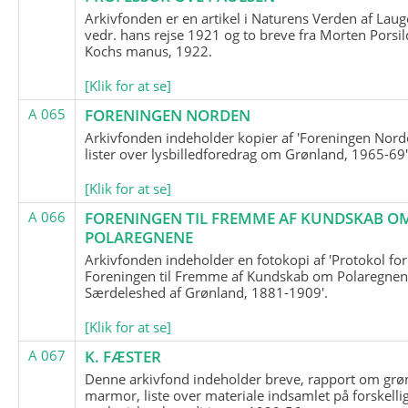
Arkivfonden er en artikel i Naturens Verden af Lau
vedr. hans rejse 1921 og to breve fra Morten Porsil
Kochs manus, 1922.
[Klik for at se]
A 065
FORENINGEN NORDEN
Arkivfonden indeholder kopier af 'Foreningen Nor
lister over lysbilledforedrag om Grønland, 1965-69'
[Klik for at se]
A 066
FORENINGEN TIL FREMME AF KUNDSKAB O
POLAREGNENE
Arkivfonden indeholder en fotokopi af 'Protokol for
Foreningen til Fremme af Kundskab om Polaregnene
Særdeleshed af Grønland, 1881-1909'.
[Klik for at se]
A 067
K. FÆSTER
Denne arkivfond indeholder breve, rapport om grø
marmor, liste over materiale indsamlet på forskelli