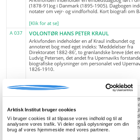
(1878-91)og i Danmark (1895-1905). Dagbogen ind
notater om vejr- og vindforhold. Kort biografi om B
[Klik for at se]
A 037
VOLONTØR HANS PETER KRAUL
Arkivfonden indeholder en af Kraul indbundet og
annoteret bog med eget indeks: 'Meddelelser fra
Direktoratet 1882-86', to grønlandske breve (det en
Ludvig Petersen, det andet fra Upernaviks forstand
biografiske oplysninger om personalet ved Upernav
1826-1910.
[Klik for at se]
A 038
FRIEDRICH LITTMANN
Denne arkivfond indeholder en kopi af Friedrich Li
upublicerede erindringer. Originalen befinder sig i 
tyske historiker Franz Selingers privatarkiv i byen U
Arktisk Institut bruger cookies
Tyskland. Friedrich Littmann var en af de tyske sold
Vi bruger cookies til at tilpasse vores indhold og til at
der var med i vejrstationen "Holzauge" i Hansa Bugt
analysere vores trafik. Vi deler også oplysninger om din
Nordøstgrønland under Anden Verdenskrig. Statio
brug af vores hjemmeside med vores partnere.
"Holzauge" blev opdaget af Nordøstgrønlands
Slædepatrulje med Eli Knudsen som medlem og ko