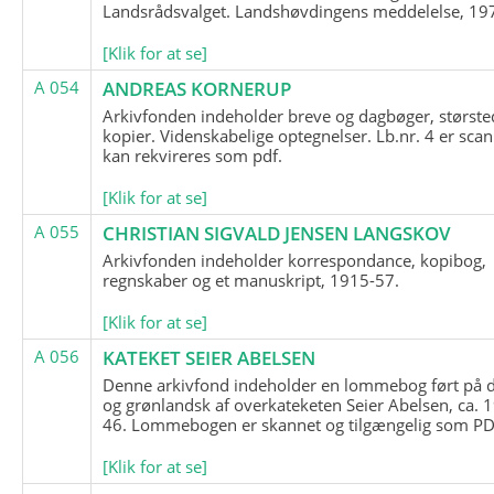
Landsrådsvalget. Landshøvdingens meddelelse, 19
[Klik for at se]
A 054
ANDREAS KORNERUP
Arkivfonden indeholder breve og dagbøger, største
kopier. Videnskabelige optegnelser. Lb.nr. 4 er sca
kan rekvireres som pdf.
[Klik for at se]
A 055
CHRISTIAN SIGVALD JENSEN LANGSKOV
Arkivfonden indeholder korrespondance, kopibog,
regnskaber og et manuskript, 1915-57.
[Klik for at se]
A 056
KATEKET SEIER ABELSEN
Denne arkivfond indeholder en lommebog ført på 
og grønlandsk af overkateketen Seier Abelsen, ca. 
46. Lommebogen er skannet og tilgængelig som PDF
[Klik for at se]