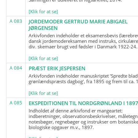
[Klik for at se]
A 083
JORDEMODER GERTRUD MARIE ABIGAEL
JØRGENSEN
Arkivfonden indeholder et eksamensbevis (lærebre
dansk jordemodereksamen med instruks, cirkulære
div. skemaer brugt ved fødsler i Danmark 1922-24.
[Klik for at se]
A 084
PRÆST ERIK JESPERSEN
Arkivfonden indeholder manuskriptet 'Spredte blad
grønlændspræsts dagbog', fra 1895 og frem til ca. 
[Klik for at se]
A 085
EKSPEDITIONEN TIL NORDGRØNLAND I 189
Indholdet af denne arkivfond er mangeartet:
indberetninger, observationsbeskrivelser, måletegn
notesbøger, regnebøger og instrukser om botanisk
biologiske opgaver m.v., 1897.