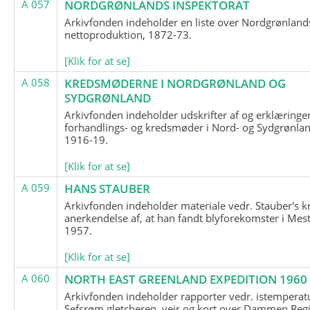
A 057
NORDGRØNLANDS INSPEKTORAT
Arkivfonden indeholder en liste over Nordgrønland
nettoproduktion, 1872-73.
[Klik for at se]
A 058
KREDSMØDERNE I NORDGRØNLAND OG
SYDGRØNLAND
Arkivfonden indeholder udskrifter af og erklæringer
forhandlings- og kredsmøder i Nord- og Sydgrønlan
1916-19.
[Klik for at se]
A 059
HANS STAUBER
Arkivfonden indeholder materiale vedr. Stauber's k
anerkendelse af, at han fandt blyforekomster i Mest
1957.
[Klik for at se]
A 060
NORTH EAST GREENLAND EXPEDITION 1960
Arkivfonden indeholder rapporter vedr. istemperatu
Sefsrøm gletcheren, vejr og kort over Dammen Reg