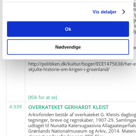
og Marius Jensen som medlem. Marius Jensens da
befinder sig i Militärhistorisches Museum i Dresde
Vis detaljer
(Tyskland). Kopierne af Friedrich Littmanns erindrin
klausuleret iht. aftalen med giveren og Franz Seling
Kontakt venligst Arktisk Instituts ledelse i forbinde
Ok
brugen af materialet til studie- og forskningsmæssi
formål.
Nedenunder findes et link til en presseartikel vedr
Nødvendige
historien om Nordøstgrønlands Slædepatrulje:
http://politiken.dk/kultur/boger/ECE1475638/her-e
skjulte-historie-om-krigen-i-groenland/
[Klik for at se]
A 039
OVERKATEKET GERHARDT KLEIST
Arkivfonden består af overkateket G. Kleists dagbog
tegninger, breve og regnskaber, 1907-29. Samlinge
udtaget til Nunatta Katersugaasivia Allagaateqarfial
Grønlands Nationalmuseum og Arkiv, 2014. Materia