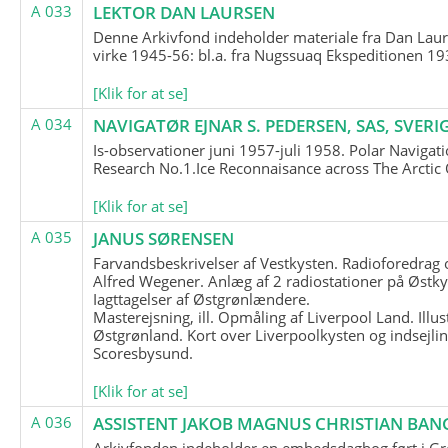
A 033
LEKTOR DAN LAURSEN
Denne Arkivfond indeholder materiale fra Dan Lau
virke 1945-56: bl.a. fra Nugssuaq Ekspeditionen 19
[Klik for at se]
A 034
NAVIGATØR EJNAR S. PEDERSEN, SAS, SVERI
Is-observationer juni 1957-juli 1958. Polar Navigat
Research No.1.Ice Reconnaisance across The Arctic
[Klik for at se]
A 035
JANUS SØRENSEN
Farvandsbeskrivelser af Vestkysten. Radioforedrag
Alfred Wegener. Anlæg af 2 radiostationer på Østky
Iagttagelser af Østgrønlændere.
Masterejsning, ill. Opmåling af Liverpool Land. Illus
Østgrønland. Kort over Liverpoolkysten og indsejlin
Scoresbysund.
[Klik for at se]
A 036
ASSISTENT JAKOB MAGNUS CHRISTIAN BAN
Arkivfonden indeholder en embedsdagbog ført i G