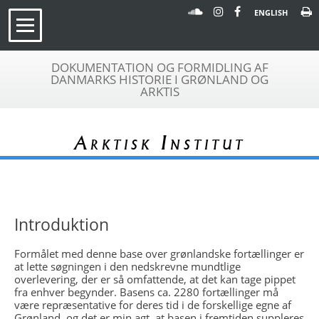
ENGLISH
DOKUMENTATION OG FORMIDLING AF
DANMARKS HISTORIE I GRØNLAND OG
ARKTIS
Arktisk Institut
Introduktion
Formålet med denne base over grønlandske fortællinger er
at lette søgningen i den nedskrevne mundtlige
overlevering, der er så omfattende, at det kan tage pippet
fra enhver begynder. Basens ca. 2280 fortællinger må
være repræsentative for deres tid i de forskellige egne af
Grønland, og det er min agt, at basen i fremtiden suppleres