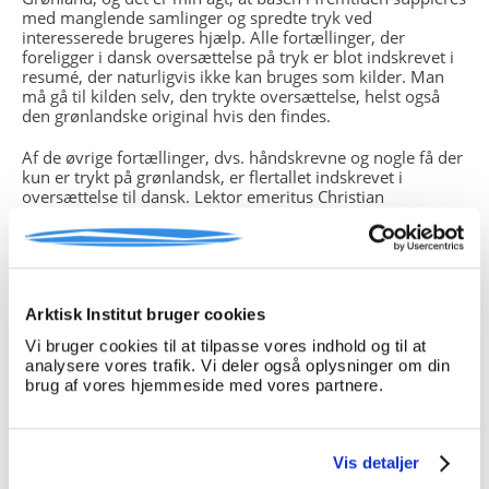
med manglende samlinger og spredte tryk ved
interesserede brugeres hjælp. Alle fortællinger, der
foreligger i dansk oversættelse på tryk er blot indskrevet i
resumé, der naturligvis ikke kan bruges som kilder. Man
må gå til kilden selv, den trykte oversættelse, helst også
den grønlandske original hvis den findes.
Af de øvrige fortællinger, dvs. håndskrevne og nogle få der
kun er trykt på grønlandsk, er flertallet indskrevet i
oversættelse til dansk. Lektor emeritus Christian
Berthelsen har foretaget de fleste og nu afdøde Apollo
Lynge, Nuuk, en større antal, Grethe Lindenhann nogle få
og Signe Åsblom ligeså. Der er huller i mange
oversættelser, enten når håndskriften har været utydelig,
særpræget dialekt har gjort sig gældende, eller
nedskriveren, der kan være den samme som fortælleren,
Arktisk Institut bruger cookies
ikke har haft magt over forløbet. Igen er det sikrest at gå til
Vi bruger cookies til at tilpasse vores indhold og til at
kilden, som regel håndskriftet, forudsat man har de
analysere vores trafik. Vi deler også oplysninger om din
fornødne kundskaber i grønlandsk. Ellers må brugeren
brug af vores hjemmeside med vores partnere.
gøre opmærksom på manglerne og usikkerhederne i sin
formidling.
Download søgemanual som pdf
her
.
Vis detaljer