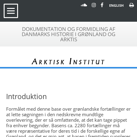
ENGLISH
DOKUMENTATION OG FORMIDLING AF
DANMARKS HISTORIE I GRØNLAND OG
ARKTIS
Arktisk Institut
Introduktion
Formålet med denne base over grønlandske fortællinger er
at lette søgningen i den nedskrevne mundtlige
overlevering, der er så omfattende, at det kan tage pippet
fra enhver begynder. Basens ca. 2280 fortællinger må
være repræsentative for deres tid i de forskellige egne af
Grønland, og det er min agt, at basen i fremtiden suppleres