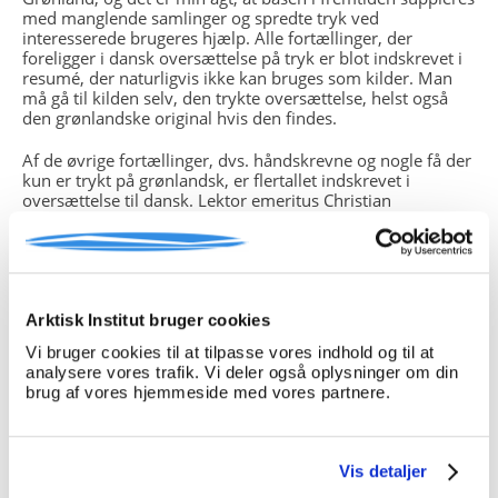
med manglende samlinger og spredte tryk ved
interesserede brugeres hjælp. Alle fortællinger, der
foreligger i dansk oversættelse på tryk er blot indskrevet i
resumé, der naturligvis ikke kan bruges som kilder. Man
må gå til kilden selv, den trykte oversættelse, helst også
den grønlandske original hvis den findes.
Af de øvrige fortællinger, dvs. håndskrevne og nogle få der
kun er trykt på grønlandsk, er flertallet indskrevet i
oversættelse til dansk. Lektor emeritus Christian
Berthelsen har foretaget de fleste og nu afdøde Apollo
Lynge, Nuuk, en større antal, Grethe Lindenhann nogle få
og Signe Åsblom ligeså. Der er huller i mange
oversættelser, enten når håndskriften har været utydelig,
særpræget dialekt har gjort sig gældende, eller
nedskriveren, der kan være den samme som fortælleren,
Arktisk Institut bruger cookies
ikke har haft magt over forløbet. Igen er det sikrest at gå til
Vi bruger cookies til at tilpasse vores indhold og til at
kilden, som regel håndskriftet, forudsat man har de
analysere vores trafik. Vi deler også oplysninger om din
fornødne kundskaber i grønlandsk. Ellers må brugeren
brug af vores hjemmeside med vores partnere.
gøre opmærksom på manglerne og usikkerhederne i sin
formidling.
Download søgemanual som pdf
her
.
Vis detaljer