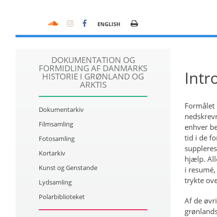
ENGLISH
DOKUMENTATION OG
FORMIDLING AF DANMARKS
Intr
HISTORIE I GRØNLAND OG
ARKTIS
Formålet 
Dokumentarkiv
nedskrevn
Filmsamling
enhver be
tid i de f
Fotosamling
suppleres
Kortarkiv
hjælp. All
Kunst og Genstande
i resumé,
trykte ov
Lydsamling
Polarbiblioteket
Af de øvr
grønlandsk