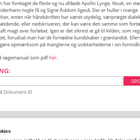
n har foretaget de fleste og nu afdøde Apollo Lynge, Nuuk, en stør
ndenhann nogle få og Signe Åsblom ligeså. Der er huller i mange
lser, enten når håndskriften har været utydelig, særpræget dialek
 gældende, eller nedskriveren, der kan være den samme som fortæ
aft magt over forløbet. Igen er det sikrest at gå til kilden, som reg
tet, forudsat man har de fornødne kundskaber i grønlandsk. Elle
gøre opmærksom på manglerne og usikkerhederne i sin formidli
 søgemanual som pdf
her
.
NG:
på Dokument ID
okies
 102
1401 København K
arktisk@arktisk.dk
+45 32315050