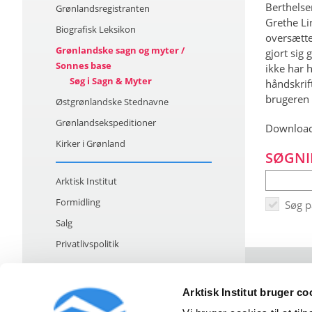
Berthelse
Grønlandsregistranten
Grethe Li
Biografisk Leksikon
oversætte
Grønlandske sagn og myter /
gjort sig
Sonnes base
ikke har h
Søg i Sagn & Myter
håndskrif
brugeren 
Østgrønlandske Stednavne
Grønlandsekspeditioner
Download
Kirker i Grønland
SØGNI
Arktisk Institut
Formidling
Søg 
Salg
Privatlivspolitik
Arktisk Institut bruger co
Strandgade