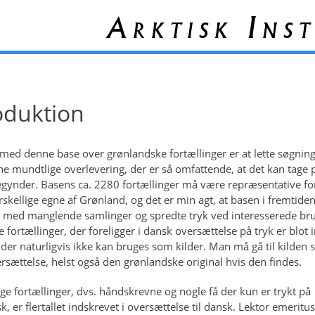
Arktisk Inst
oduktion
med denne base over grønlandske fortællinger er at lette søgning
e mundtlige overlevering, der er så omfattende, at det kan tage p
gynder. Basens ca. 2280 fortællinger må være repræsentative fo
orskellige egne af Grønland, og det er min agt, at basen i fremtide
 med manglende samlinger og spredte tryk ved interesserede br
e fortællinger, der foreligger i dansk oversættelse på tryk er blot 
 der naturligvis ikke kan bruges som kilder. Man må gå til kilden s
ersættelse, helst også den grønlandske original hvis den findes.
ige fortællinger, dvs. håndskrevne og nogle få der kun er trykt på
, er flertallet indskrevet i oversættelse til dansk. Lektor emeritus