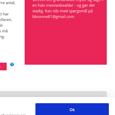
re antal,
en halv menneskealder - og gør det
stadig. Kan nås med spørgsmål på
t har
bbsonne81@gmail.com
.
lleren,
el
rs må
ng.
Åbningstider: mandag-fredag kl. 9-15.
Ok