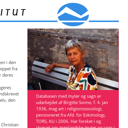
itut
en i den
ippet fra
r deres
n
ugeres
indskrevet
Databasen med myter og sagn er
elv, den
udarbejdet af Birgitte Sonne, f. 4. jan
1936, mag art i religionssociologi,
pensioneret fra Afd. for Eskimologi,
TORS, KU i 2006. Har forsket i og
 Christian
skrevet om grønlandske myter og sagn i