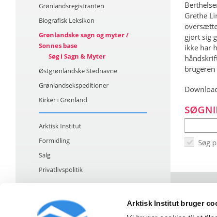
Berthelse
Grønlandsregistranten
Grethe Li
Biografisk Leksikon
oversætte
Grønlandske sagn og myter /
gjort sig
Sonnes base
ikke har h
Søg i Sagn & Myter
håndskrif
brugeren 
Østgrønlandske Stednavne
Grønlandsekspeditioner
Download
Kirker i Grønland
SØGNI
Arktisk Institut
Formidling
Søg 
Salg
Privatlivspolitik
Arktisk Institut bruger co
Strandgade