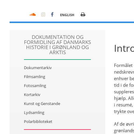
ENGLISH
DOKUMENTATION OG
FORMIDLING AF DANMARKS
Intr
HISTORIE I GRØNLAND OG
ARKTIS
Formålet 
Dokumentarkiv
nedskrevn
Filmsamling
enhver be
tid i de f
Fotosamling
suppleres
Kortarkiv
hjælp. All
Kunst og Genstande
i resumé,
trykte ov
Lydsamling
Polarbiblioteket
Af de øvr
grønlandsk