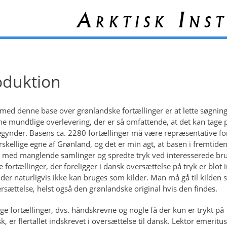
Arktisk Inst
oduktion
med denne base over grønlandske fortællinger er at lette søgning
e mundtlige overlevering, der er så omfattende, at det kan tage p
gynder. Basens ca. 2280 fortællinger må være repræsentative fo
orskellige egne af Grønland, og det er min agt, at basen i fremtide
 med manglende samlinger og spredte tryk ved interesserede br
e fortællinger, der foreligger i dansk oversættelse på tryk er blot 
 der naturligvis ikke kan bruges som kilder. Man må gå til kilden s
ersættelse, helst også den grønlandske original hvis den findes.
ige fortællinger, dvs. håndskrevne og nogle få der kun er trykt på
, er flertallet indskrevet i oversættelse til dansk. Lektor emeritus