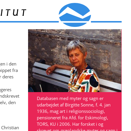
itut
en i den
ippet fra
r deres
n
ugeres
indskrevet
Databasen med myter og sagn er
elv, den
udarbejdet af Birgitte Sonne, f. 4. jan
1936, mag art i religionssociologi,
pensioneret fra Afd. for Eskimologi,
TORS, KU i 2006. Har forsket i og
 Christian
skrevet om grønlandske myter og sagn i