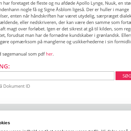
n har foretaget de fleste og nu afdøde Apollo Lynge, Nuuk, en stør
ndenhann nogle få og Signe Åsblom ligeså. Der er huller i mange
lser, enten når håndskriften har været utydelig, særpræget dialek
 gældende, eller nedskriveren, der kan være den samme som fortæ
aft magt over forløbet. Igen er det sikrest at gå til kilden, som reg
tet, forudsat man har de fornødne kundskaber i grønlandsk. Elle
gøre opmærksom på manglerne og usikkerhederne i sin formidli
 søgemanual som pdf
her
.
NG:
på Dokument ID
okies
 102
1401 København K
arktisk@arktisk.dk
+45 32315050