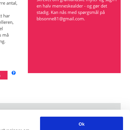
re antal,
en halv menneskealder - og gør det
stadig. Kan nås med spørgsmål på
t har
bbsonne81@gmail.com
.
lleren,
el
rs må
ng.
Åbningstider: mandag-fredag kl. 9-15.
Ok